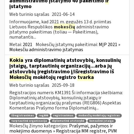
administravimo įstatymo 40 pakeitimo
ir
įstatymo
Web turinio sąrašas
2021-06-14
Informuojame, kad 2021 m. gegužės 13 d. priimtas
Lietuvos Respublikos
mokesčių
administravimo
įstatymo pakeitimas (toliau — Pakeitimas),
numatantis...
Metai:
2021
Mokesčių įstatymų pakeitimai:
MĮP 2021 »
Mokesčiu administravimo įstatymas
Kokia
yra diplomatinių atstovybių, konsulinių
įstaigų, tarptautinių organizacijų...arba jų
atstovybių įregistravimo į/išregistravimo iš
Mokesčių
mokėtojų registro
tvarka
Web turinio sąrašas
2025-09-18
Registracijos numeris KM1391 Ši informacija skelbiama:
Diplomatinių atstovybių, konsulinių įstaigų ir
tarptautinių organizacijų prašymas (REG806) Aspektas
Komentaras Prašymo forma Diplomatinių...
išregistravimas
reg806
registravimas
mokesčių mokėtojų registras
tarptautinė organizacija
diplomatinė atstovybė
konsulinė įstaiga
Mokesčių žinyno kategorijos:
Prašymai, pažymos ir
mokėjimo duomenys » Registracija MM registre, PVM