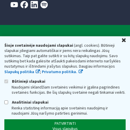
Valstybinė mokesčių inspekcija prie Lietuvos
U
Respublikos finansų ministerijos
Šioje svetainėje naudojami slapukai
(angl. cookies). Būtinieji
slapukai įdiegiami automatiškai ir jiems nėra reikalingas Jūsų
Biudžetinė įstaiga. Juridinio asmens kodas — 188659752,
sutikimas. Taip pat galite sutikti ir su kitų slapukų naudojimu. Savo
adresas: Vasario 16-osios g. 14, 01107 Vilnius, Lietuva, el.paštas:
sutikimą bet kada galėsite atšaukti pakeisdami interneto naršyklės
vmi@vmi.lt
, E. pristatymo dėžutės adresas 188659752
nustatymus ir ištrindami įrašytus slapukus. Daugiau informacijos
Duomenys apie Valstybinę mokesčių inspekciją prie Lietuvos
Slapukų politika
;
Privatumo politika.
Respublikos finansų ministerijos kaupiami ir saugomi Juridinių
asmenų registre
Būtinieji slapukai
Naudojami sklandžiam svetainės veikimui ir įgalina pagrindines
svetainės funkcijas. Be šių slapukų svetainė negali tinkamai veikti.
Analitiniai slapukai
Renka statistinę informaciją apie svetainės naudojimą ir
naudojami Jūsų naršymo patirties gerinimui.
PATVIRTINTI
Visus slapukus