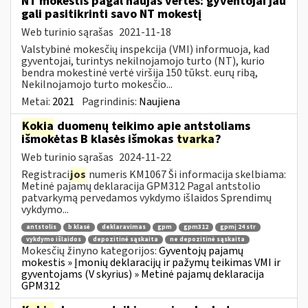
NT mokestis pagal naujas vertes: gyventojai jau
gali pasitikrinti savo NT mokestį
Web turinio sąrašas
2021-11-18
Valstybinė mokesčių inspekcija (VMI) informuoja, kad
gyventojai, turintys nekilnojamojo turto (NT), kurio
bendra mokestinė vertė viršija 150 tūkst. eurų ribą,
Nekilnojamojo turto mokesčio...
Metai:
2021
Pagrindinis:
Naujiena
Kokia
duomenų teikimo apie antstoliams
išmokėtas B klasės išmokas
tvarka
?
Web turinio sąrašas
2024-11-22
Registraci
jos
numeris KM1067 Ši informacija skelbiama:
Metinė pajamų deklaracija GPM312 Pagal antstolio
patvarkymą pervedamos vykdymo išlaidos Sprendimų
vykdymo...
antstolis
b klasė
deklaravimas
gpm
gpm312
gpmį 24 str
vykdymo išlaidos
depozitinė sąskaita
ne depozitinė sąskaita
Mokesčių žinyno kategorijos:
Gyventojų pajamų
mokestis » Įmonių deklaracijų ir pažymų teikimas VMI ir
gyventojams (V skyrius) » Metinė pajamų deklaracija
GPM312