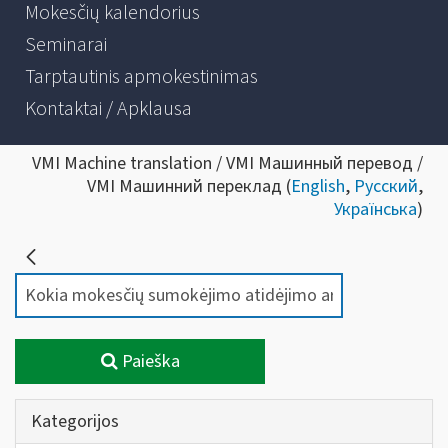
Mokesčių kalendorius
Seminarai
Tarptautinis apmokestinimas
Kontaktai / Apklausa
VMI Machine translation / VMI Машинный перевод /
VMI Машинний переклад (
English
,
Русский
,
Українська
)
Paieška
Kategorijos