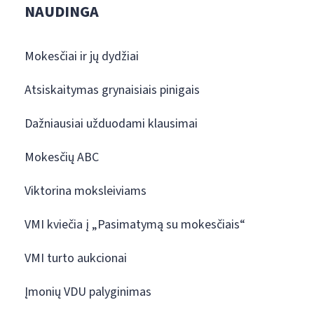
NAUDINGA
Mokesčiai ir jų dydžiai
Atsiskaitymas grynaisiais pinigais
Dažniausiai užduodami klausimai
Mokesčių ABC
Viktorina moksleiviams
VMI kviečia į „Pasimatymą su mokesčiais“
VMI turto aukcionai
Įmonių VDU palyginimas