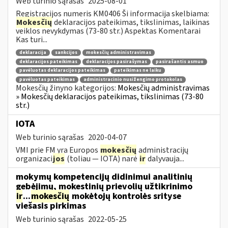
Web turinio sąrašas
2025-08-01
Registracijos numeris KM0406 Ši informacija skelbiama:
Mokesčių
deklaracijos pateikimas, tikslinimas, laikinas
veiklos nevykdymas (73-80 str.) Aspektas Komentarai
Kas turi...
deklaracija
sankcijos
mokesčių administravimas
deklaracijos pateikimas
deklaracijos pasirašymas
pasirašantis asmuo
pavėluotas deklaracijos pateikimas
pateikimas ne laiku
pavėluotas pateikimas
administracinio nusižengimo protokolas
Mokesčių žinyno kategorijos:
Mokesčių administravimas
» Mokesčių deklaracijos pateikimas, tikslinimas (73-80
str.)
IOTA
Web turinio sąrašas
2020-04-07
VMI prie FM yra Europos
mokesčių
administracijų
organizaci
jos
(toliau — IOTA) narė
ir
dalyvauja...
mokymų kompetencijų didinimui analitinių
gebėjimų, mokestinių prievolių užtikrinimo
ir
...
mokesčių
mokėtojų kontrolės srityse
viešasis pirkimas
Web turinio sąrašas
2022-05-25