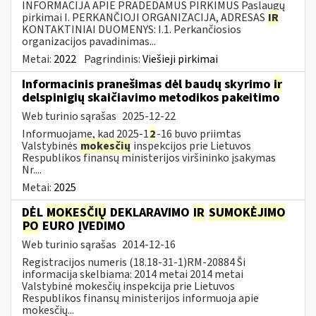
INFORMACIJA APIE PRADEDAMUS PIRKIMUS Paslaugų
pirkimai I. PERKANČIOJI ORGANIZACIJA, ADRESAS
IR
KONTAKTINIAI DUOMENYS: I.1. Perkančiosios
organizacijos pavadinimas...
Metai:
2022
Pagrindinis:
Viešieji pirkimai
Informacinis pranešimas dėl baudų skyrimo
ir
delspinigių skaičiavimo metodikos pakeitimo
Web turinio sąrašas
2025-12-22
Informuojame, kad 2025-1
2
-16 buvo priimtas
Valstybinės
mokesčių
inspekcijos prie Lietuvos
Respublikos finansų ministerijos viršininko įsakymas
Nr....
Metai:
2025
DĖL
MOKESČIŲ
DEKLARAVIMO
IR
SUMOKĖJIMO
PO
EURO ĮVEDIMO
Web turinio sąrašas
2014-12-16
Registracijos numeris (18.18-31-1)RM-20884 Ši
informacija skelbiama: 2014 metai 2014 metai
Valstybinė mokesčių inspekcija prie Lietuvos
Respublikos finansų ministerijos informuoja apie
mokesčių...