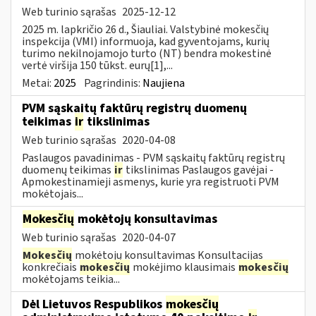
Web turinio sąrašas
2025-12-12
2025 m. lapkričio 26 d., Šiauliai. Valstybinė mokesčių
inspekcija (VMI) informuoja, kad gyventojams, kurių
turimo nekilnojamojo turto (NT) bendra mokestinė
vertė viršija 150 tūkst. eurų[1],...
Metai:
2025
Pagrindinis:
Naujiena
PVM sąskaitų faktūrų registrų duomenų
teikimas
ir
tikslinimas
Web turinio sąrašas
2020-04-08
Paslaugos pavadinimas - PVM sąskaitų faktūrų registrų
duomenų teikimas
ir
tikslinimas Paslaugos gavėjai -
Apmokestinamieji asmenys, kurie yra registruoti PVM
mokėtojais...
Mokesčių
mokėtojų konsultavimas
Web turinio sąrašas
2020-04-07
Mokesčių
mokėtojų konsultavimas Konsultacijas
konkrečiais
mokesčių
mokėjimo klausimais
mokesčių
mokėtojams teikia...
Dėl Lietuvos Respublikos
mokesčių