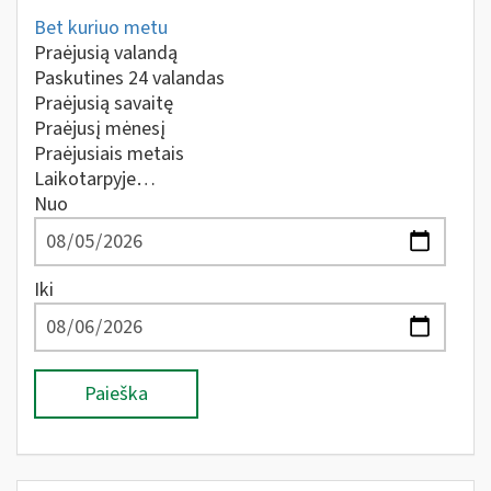
Bet kuriuo metu
Praėjusią valandą
Paskutines 24 valandas
Praėjusią savaitę
Praėjusį mėnesį
Praėjusiais metais
Laikotarpyje…
Nuo
Iki
Paieška