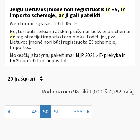
Jeigu Lietuvos įmonė nori registruotis
ir
ES,
ir
Importo schemoje,
ar
ji gali pateikti
Web turinio sąrašas
2021-06-16
Ne, turi būti teikiami atskiri prašymai kiekvienai schemai
ar
registracijai importo tarpininku. Todėl, jei, pvz.,
Lietuvos įmonė nori būti registruota ES schemoje,
Importo...
Mokesčių įstatymų pakeitimai:
MĮP 2021 » E-prekyba ir
PVM nuo 2021 m. liepos 1 d.
20 Įrašų(-ai)
Rodoma nuo 981 iki 1,000 iš 7,292 irašų.
1
...
49
50
51
...
365