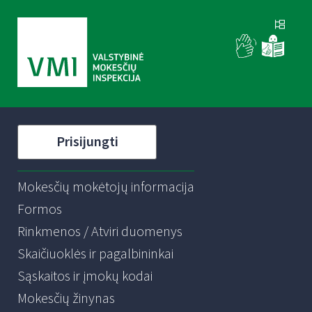
Prisijungti
Mokesčių mokėtojų informacija
Formos
Rinkmenos / Atviri duomenys
Skaičiuoklės ir pagalbininkai
Sąskaitos ir įmokų kodai
Mokesčių žinynas