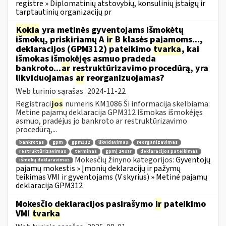
registre » Diplomatinių atstovybių, konsulinių įstaigų ir
tarptautinių organizacijų pr
Kokia
yra metinės gyventojams išmokėtų
išmokų, priskiriamų A
ir
B klasės pajamoms...,
deklaracijos (GPM312) pateikimo
tvarka
, kai
išmokas išmokėjęs asmuo pradeda
bankroto...
ar
restruktūrizavimo procedūrą, yra
likviduojamas
ar
reorganizuojamas?
Web turinio sąrašas
2024-11-22
Registraci
jos
numeris KM1086 Ši informacija skelbiama:
Metinė pajamų deklaracija GPM312 Išmokas išmokėjęs
asmuo, pradėjus jo bankroto ar restruktūrizavimo
procedūrą,...
bankrotas
gpm
gpm312
likvidavimas
reorganizavimas
restruktūrizavimas
terminas
gpmį 24 str
deklaracijos pateikimas
Mokesčių žinyno kategorijos:
Gyventojų
išmokų deklaravimas
pajamų mokestis » Įmonių deklaracijų ir pažymų
teikimas VMI ir gyventojams (V skyrius) » Metinė pajamų
deklaracija GPM312
Mokesčio deklaracijos pasirašymo
ir
pateikimo
VMI
tvarka