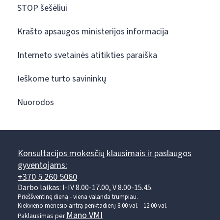
STOP šešėliui
Krašto apsaugos ministerijos informacija
Interneto svetainės atitikties paraiška
Ieškome turto savininkų
Nuorodos
Konsultacijos mokesčių klausimais ir paslaugos
gyventojams:
+370 5 260 5060
Darbo laikas: I-IV 8.00-17.00, V 8.00-15.45.
Prieššventinę dieną - viena valanda trumpiau.
Kiekvieno mėnesio antrą penktadienį 8.00 val. - 12.00 val.
Mano VMI
Paklausimas per