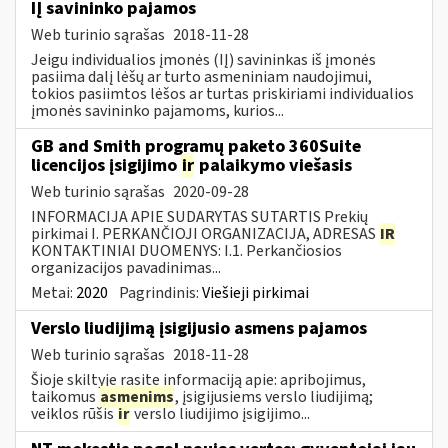
IĮ savininko pajamos
Web turinio sąrašas
2018-11-28
Jeigu individualios įmonės (IĮ) savininkas iš įmonės
pasiima dalį lėšų ar turto asmeniniam naudojimui,
tokios pasiimtos lėšos ar turtas priskiriami individualios
įmonės savininko pajamoms, kurios...
GB and Smith programų paketo 360Suite
licencijos įsigijimo
ir
palaikymo viešasis
Web turinio sąrašas
2020-09-28
INFORMACIJA APIE SUDARYTAS SUTARTIS Prekių
pirkimai I. PERKANČIOJI ORGANIZACIJA, ADRESAS
IR
KONTAKTINIAI DUOMENYS: I.1. Perkančiosios
organizacijos pavadinimas...
Metai:
2020
Pagrindinis:
Viešieji pirkimai
Verslo liudijimą įsigijusio asmens pajamos
Web turinio sąrašas
2018-11-28
Šioje skiltyje rasite informaciją apie: apribojimus,
taikomus
asmenims
, įsigijusiems verslo liudijimą;
veiklos rūšis
ir
verslo liudijimo įsigijimo...