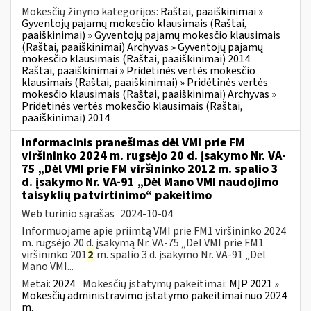
Mokesčių žinyno kategorijos:
Raštai, paaiškinimai »
Gyventojų pajamų mokesčio klausimais (Raštai,
paaiškinimai) » Gyventojų pajamų mokesčio klausimais
(Raštai, paaiškinimai) Archyvas » Gyventojų pajamų
mokesčio klausimais (Raštai, paaiškinimai) 2014
Raštai, paaiškinimai » Pridėtinės vertės mokesčio
klausimais (Raštai, paaiškinimai) » Pridėtinės vertės
mokesčio klausimais (Raštai, paaiškinimai) Archyvas »
Pridėtinės vertės mokesčio klausimais (Raštai,
paaiškinimai) 2014
Informacinis pranešimas dėl VMI prie FM
viršininko 2024 m. rugsėjo 20 d. įsakymo Nr. VA-
75 „Dėl VMI prie FM viršininko 2012 m. spalio 3
d. įsakymo Nr. VA-91 „Dėl Mano VMI naudojimo
taisyklių patvirtinimo“ pakeitimo
Web turinio sąrašas
2024-10-04
Informuojame apie priimtą VMI prie FM1 viršininko 2024
m. rugsėjo 20 d. įsakymą Nr. VA-75 „Dėl VMI prie FM1
viršininko 201
2
m. spalio 3 d. įsakymo Nr. VA-91 „Dėl
Mano VMI...
Metai:
2024
Mokesčių įstatymų pakeitimai:
MĮP 2021 »
Mokesčių administravimo įstatymo pakeitimai nuo 2024
m.