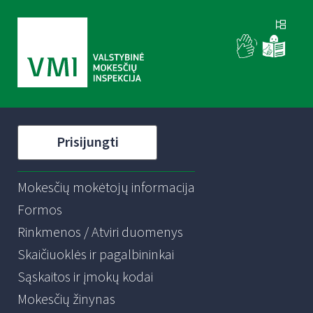
Prisijungti
Mokesčių mokėtojų informacija
Formos
Rinkmenos / Atviri duomenys
Skaičiuoklės ir pagalbininkai
Sąskaitos ir įmokų kodai
Mokesčių žinynas