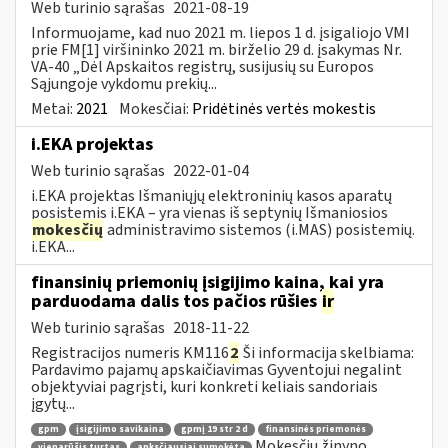
Web turinio sąrašas
2021-08-19
Informuojame, kad nuo 2021 m. liepos 1 d. įsigaliojo VMI
prie FM[1] viršininko 2021 m. birželio 29 d. įsakymas Nr.
VA-40 „Dėl Apskaitos registrų, susijusių su Europos
Sąjungoje vykdomu prekių...
Metai:
2021
Mokesčiai:
Pridėtinės vertės mokestis
i.EKA projektas
Web turinio sąrašas
2022-01-04
i.EKA projektas Išmaniųjų elektroninių kasos aparatų
posistemis i.EKA – yra vienas iš septynių Išmaniosios
mokesčių
administravimo sistemos (i.MAS) posistemių.
i.EKA...
finansinių priemonių įsigijimo kaina, kai yra
parduodama dalis tos pačios rūšies
ir
Web turinio sąrašas
2018-11-22
Registracijos numeris KM116
2
Ši informacija skelbiama:
Pardavimo pajamų apskaičiavimas Gyventojui negalint
objektyviai pagrįsti, kuri konkreti keliais sandoriais
įgytų...
gpm
įsigijimo savikaina
gpmį 19 str 2 d
finansinės priemonės
Mokesčių žinyno
vienarūšis turtas
anksčiausiai sumokėta