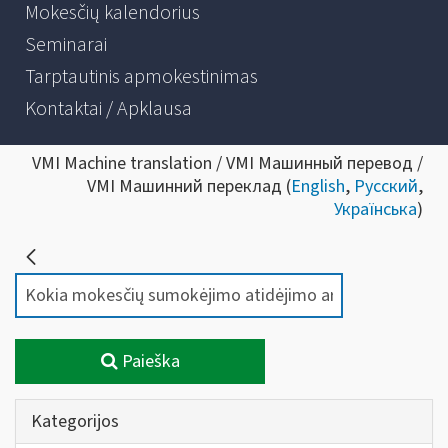
Mokesčių kalendorius
Seminarai
Tarptautinis apmokestinimas
Kontaktai / Apklausa
VMI Machine translation / VMI Машинный перевод /
VMI Машинний переклад (
English
,
Русский
,
Українська
)
Paieška
Kategorijos