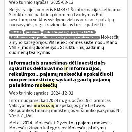
Web turinio sąrašas
2025-03-13
Registracijos numeris KM3471 Ši informacija skelbiama:
Struktūrinių padalinių duomenų tvarkymas Kai
nesutampa veiklos vykdymo vietos adreso ir patalpų
nuosavybės įregistravimo datos turite pateikti...
fr0791a
padalinio
neleidžia pabaigti prašymo fr0791a
Mokesčių
klaida nesutampa padalinio adreso ir patalpų savininko datos
žinyno kategorijos:
VMI elektroninės sistemos » Mano
VMI » Įmonių duomenys » Struktūrinių padalinių
duomenų tvarkymas
Informacinis pranešimas dėl Investicinės
sąskaitos deklaravimo
ir
informacijos,
reikalingos...pajamų mokesčiui apskaičiuoti
nuo per investicinę sąskaitą gautų pajamų
pateikimo
mokesčių
Web turinio sąrašas
2024-12-31
Informuojame, kad 2024 m. gruodžio 19 d. priimtas
Valstybinės
mokesčių
inspekcijos prie Lietuvos
Respublikos finansų ministerijos viršininko įsakymas Nr.
VA-107 „Dėl...
Metai:
2024
Mokesčiai:
Gyventojų pajamų mokestis
Mokesčių žinyno kategorijos:
Mokesčių įstatymų