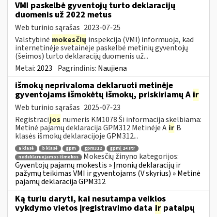
VMI paskelbė gyventojų turto deklaracijų
duomenis už 2022 metus
Web turinio sąrašas
2023-07-25
Valstybinė
mokesčių
inspekcija (VMI) informuoja, kad
internetinėje svetainėje paskelbė metinių gyventojų
(šeimos) turto deklaracijų duomenis už...
Metai:
2023
Pagrindinis:
Naujiena
išmokų neprivaloma deklaruoti metinėje
gyventojams išmokėtų išmokų, priskiriamų A
ir
Web turinio sąrašas
2025-07-23
Registraci
jos
numeris KM1078 Ši informacija skelbiama:
Metinė pajamų deklaracija GPM312 Metinėje A
ir
B
klasės išmokų deklaracijoje GPM312...
a klasė
b klasė
gpm
gpm312
gpmį 24 str
Mokesčių žinyno kategorijos:
nedeklaruojamos išmokos
Gyventojų pajamų mokestis » Įmonių deklaracijų ir
pažymų teikimas VMI ir gyventojams (V skyrius) » Metinė
pajamų deklaracija GPM312
Ką turiu daryti, kai nesutampa veiklos
vykdymo vietos įregistravimo data
ir
patalpų