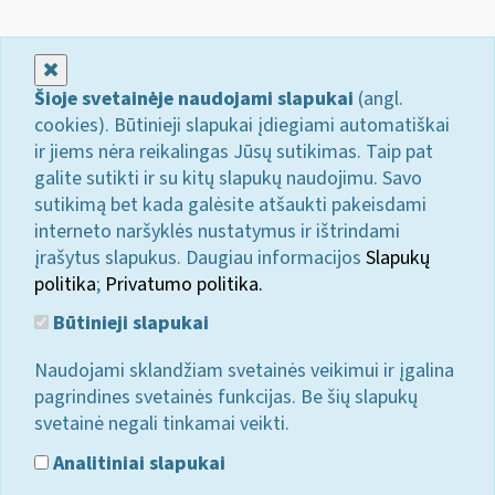
Uždaryti
Šioje svetainėje naudojami slapukai
(angl.
cookies). Būtinieji slapukai įdiegiami automatiškai
ir jiems nėra reikalingas Jūsų sutikimas. Taip pat
galite sutikti ir su kitų slapukų naudojimu. Savo
sutikimą bet kada galėsite atšaukti pakeisdami
interneto naršyklės nustatymus ir ištrindami
įrašytus slapukus. Daugiau informacijos
Slapukų
politika
;
Privatumo politika.
Būtinieji slapukai
Naudojami sklandžiam svetainės veikimui ir įgalina
pagrindines svetainės funkcijas. Be šių slapukų
svetainė negali tinkamai veikti.
Analitiniai slapukai