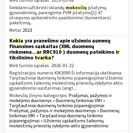
Web turinio sąrašas
2023-05-08
Siekdami užtikrinti sklandų
mokesčių
įstatymų
įgyvendinimą, parengėme PVM įstatymo[1] 47
straipsnio apibendrinto paaiškinimo (komentaro)
pakeitimą...
Metai:
2023
Kokia
yra pranešimo apie užsienio asmenų
finansines sąskaitas (XML duomenų
rinkmena...
ar
RRC910 ) duomenų pateikimo
ir
tikslinimo
tvarka
?
Web turinio sąrašas
2026-01-22
Registracijos numeris KM3090 Ši informacija skelbiama:
Tarptautiniai duomenų teikimo įsipareigojimai Užsienio
sąskaitoms taikomų mokestinių prievolių vykdymo akto
įgyvendinimo susitarimas (angl....
Mokesčių žinyno kategorijos:
Prašymai, pažymos ir
mokėjimo duomenys » Duomenų teikimas VMI »
Tarptautiniai duomenų teikimo įsipareigojimai
Prašymai, pažymos ir mokėjimo duomenys » Duomenų
teikimas VMI » Tarptautiniai duomenų teikimo
įsipareigojimai » Užsienio sąskaitoms taikomų
mokestinių prievolių vykdymo akto įgyvendinimo