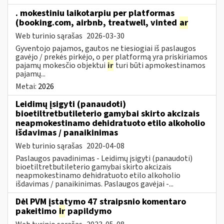
. mokestiniu laikotarpiu per platformas
(booking.com, airbnb, treatwell, vinted
ar
Web turinio sąrašas
2026-03-30
Gyventojo pajamos, gautos ne tiesiogiai iš paslaugos
gavėjo / prekės pirkėjo, o per platformą yra priskiriamos
pajamų mokesčio objektui
ir
turi būti apmokestinamos
pajamų...
Metai:
2026
Leidimų įsigyti (panaudoti)
bioetiltretbutileterio gamybai skirto akcizais
neapmokestinamo dehidratuoto etilo alkoholio
išdavimas / panaikinimas
Web turinio sąrašas
2020-04-08
Paslaugos pavadinimas - Leidimų įsigyti (panaudoti)
bioetiltretbutileterio gamybai skirto akcizais
neapmokestinamo dehidratuoto etilo alkoholio
išdavimas / panaikinimas. Paslaugos gavėjai -...
Dėl PVM įstatymo 47 straipsnio komentaro
pakeitimo
ir
papildymo