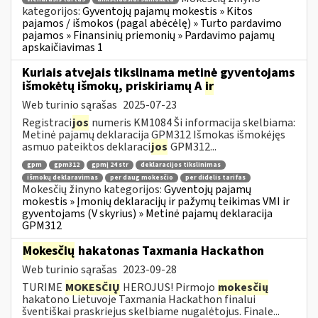
kategorijos:
Gyventojų pajamų mokestis » Kitos
pajamos / išmokos (pagal abėcėlę) » Turto pardavimo
pajamos » Finansinių priemonių » Pardavimo pajamų
apskaičiavimas 1
Kuriais atvejais tikslinama metinė gyventojams
išmokėtų išmokų, priskiriamų A
ir
Web turinio sąrašas
2025-07-23
Registraci
jos
numeris KM1084 Ši informacija skelbiama:
Metinė pajamų deklaracija GPM312 Išmokas išmokėjęs
asmuo pateiktos deklaraci
jos
GPM312...
gpm
gpm312
gpmį 24 str
deklaracijos tikslinimas
išmokų deklaravimas
per daug mokesčio
per didelis tarifas
Mokesčių žinyno kategorijos:
Gyventojų pajamų
mokestis » Įmonių deklaracijų ir pažymų teikimas VMI ir
gyventojams (V skyrius) » Metinė pajamų deklaracija
GPM312
Mokesčių
hakatonas Taxmania Hackathon
Web turinio sąrašas
2023-09-28
TURIME
MOKESČIŲ
HEROJUS! Pirmojo
mokesčių
hakatono Lietuvoje Taxmania Hackathon finalui
šventiškai praskriejus skelbiame nugalėtojus. Finale...