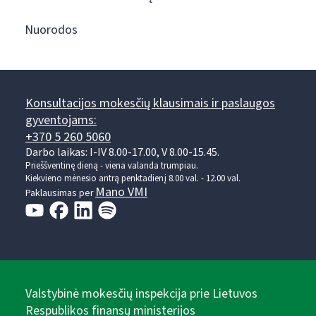
Nuorodos
Konsultacijos mokesčių klausimais ir paslaugos
gyventojams:
+370 5 260 5060
Darbo laikas: I-IV 8.00-17.00, V 8.00-15.45.
Prieššventinę dieną - viena valanda trumpiau.
Kiekvieno mėnesio antrą penktadienį 8.00 val. - 12.00 val.
Mano VMI
Paklausimas per
Valstybinė mokesčių inspekcija prie Lietuvos
Respublikos finansų ministerijos