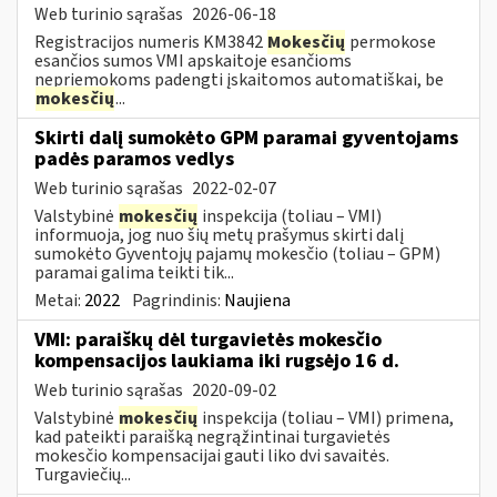
Web turinio sąrašas
2026-06-18
Registracijos numeris KM3842
Mokesčių
permokose
esančios sumos VMI apskaitoje esančioms
nepriemokoms padengti įskaitomos automatiškai, be
mokesčių
...
Skirti dalį sumokėto GPM paramai gyventojams
padės paramos vedlys
Web turinio sąrašas
2022-02-07
Valstybinė
mokesčių
inspekcija (toliau – VMI)
informuoja, jog nuo šių metų prašymus skirti dalį
sumokėto Gyventojų pajamų mokesčio (toliau – GPM)
paramai galima teikti tik...
Metai:
2022
Pagrindinis:
Naujiena
VMI: paraiškų dėl turgavietės mokesčio
kompensacijos laukiama iki rugsėjo 16 d.
Web turinio sąrašas
2020-09-02
Valstybinė
mokesčių
inspekcija (toliau – VMI) primena,
kad pateikti paraišką negrąžintinai turgavietės
mokesčio kompensacijai gauti liko dvi savaitės.
Turgaviečių...