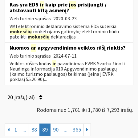
Kas yra EDS
ir
kaip prie
jos
prisijungti /
atstovauti kitą asmenį?
Web turinio sąrašas
2020-03-23
VMI elektroninio deklaravimo sistema EDS suteikia
mokesčių
mokėtojams galimybę elektroniniu būdu
pateikti
mokesčių
deklaracijas ...
Nuomos
ar
apgyvendinimo veiklos rūšį rinktis?
Web turinio sąrašas
2024-07-11
Veiklos rūšies kodas
ir
pavadinimas EVRK Svarbu žinoti
Naudinga informacija 010 Apgyvendinimo paslaugų
(kaimo turizmo paslaugos) teikimas (įeina į EVRK
poklasį 55.20.90)...
20 Įrašų(-ai)
Rodoma nuo 1,761 iki 1,780 iš 7,293 irašų.
1
...
88
89
90
...
365