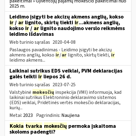
pakeitimai » Gyventojų pajamų mokesčio pakeitimai nuo
2025 m.
Leidimo įsigyti be akcizų akmens anglių, kokso
ir
/
ar
lignito, skirtų tiekti
ir
...akmens anglių,
kokso
ir
/
ar
lignito naudojimo verslo reikmėms
leidimo išdavimas
Web turinio sąrašas
2020-04-08
Paslaugos pavadinimas - Leidimo įsigyti be akcizų
akmens anglių, kokso
ir
/
ar
lignito, skirtų tiekti,
ir
leidimo akmens...
Laikinai sutrikus EDS veiklai, PVM deklaracijas
galės teikti
ir
liepos 26 d.
Web turinio sąrašas
2023-07-25
Valstybinė
mokesčių
inspekcija (VMI) informuoja, kad
laikinai sutrikus Elektroninio deklaravimo sistemos
(EDS) veiklai, Pridėtinės vertės mokesčio deklaracijas,
kurių...
Metai:
2023
Pagrindinis:
Naujiena
Kokia
tvarka
mokesčių
permoka įskaitoma
skoloms padengti?