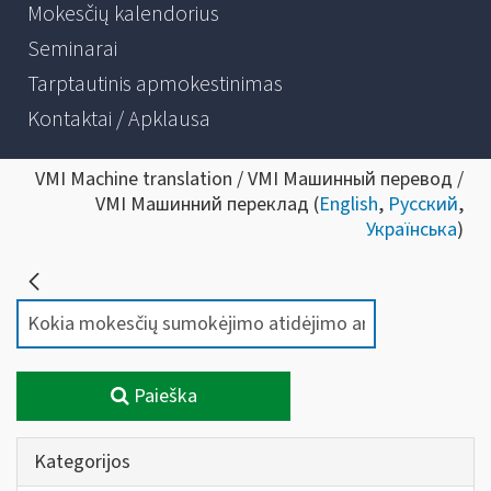
Mokesčių kalendorius
Seminarai
Tarptautinis apmokestinimas
Kontaktai / Apklausa
VMI Machine translation / VMI Машинный перевод /
VMI Машинний переклад (
English
,
Русский
,
Українська
)
Paieška
Kategorijos