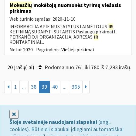
Mokesčių
mokėtojų nuomonės tyrimų viešasis
pirkimas
Web turinio sąrašas
2020-11-10
INFORMACIJA APIE NUSTATYTUS LAIMĖTOJUS
IR
KETINIMĄ SUDARYTI SUTARTIS Paslaugų pirkimai I.
PERKANČIOJI ORGANIZACIJA, ADRESAS
IR
KONTAKTINIAI...
Metai:
2020
Pagrindinis:
Viešieji pirkimai
20 Įrašų(-ai)
Rodoma nuo 761 iki 780 iš 7,293 irašų.
1
...
38
39
40
...
365
Uždaryti
Šioje svetainėje naudojami slapukai
(angl.
cookies). Būtinieji slapukai įdiegiami automatiškai