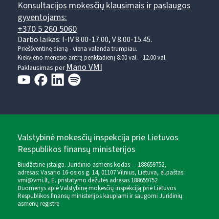
Konsultacijos mokesčių klausimais ir paslaugos
gyventojams:
+370 5 260 5060
Darbo laikas: I-IV 8.00-17.00, V 8.00-15.45.
Prieššventinę dieną - viena valanda trumpiau.
Kiekvieno mėnesio antrą penktadienį 8.00 val. - 12.00 val.
Mano VMI
Paklausimas per
Valstybinė mokesčių inspekcija prie Lietuvos
Respublikos finansų ministerijos
Biudžetinė įstaiga. Juridinio asmens kodas — 188659752,
adresas: Vasario 16-osios g. 14, 01107 Vilnius, Lietuva, el.paštas:
vmi@vmi.lt
, E. pristatymo dėžutės adresas 188659752
Duomenys apie Valstybinę mokesčių inspekciją prie Lietuvos
Respublikos finansų ministerijos kaupiami ir saugomi Juridinių
asmenų registre