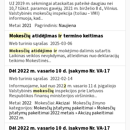
Už 2019 m. sėkmingai ataskaitas pateikė daugiau nei
10,7 tūkst. paramos gavėjų. 2021 m. birželio 8 d., Vilnius.
Valstybinės mokesčių inspekcija (toliau – VMI)
informuoja, kad...
Metai:
2021
Pagrindinis:
Naujiena
Mokesčių
atidėjimas
ir
termino keitimas
Web turinio sąrašas
2025-03-06
Mokesčių
atidėjimo
ir
mokėjimo dalimis sutartis
Laikinas veiklos nevykdymas, atleidimas nuo deklaracijų
teikimo Mokestinės...
Dėl 2022 m. vasario 10 d. įsakymo Nr. VA-17
Web turinio sąrašas
2022-02-14
Informuojame, kad nuo 202
2
m. vasario 11 d. įsigaliojo
Valstybinės
mokesčių
inspekcijos prie Lietuvos
Respublikos finansų ministerijos viršininko...
Metai:
2022
Mokesčiai:
Akcizai
Mokesčių žinyno
kategorijos:
Mokesčių įstatymų pakeitimai » Mokesčių
įstatymų pakeitimai 2022 metais » Akcizų pakeitimai
2022 m.
Dėl 2022 m. vasario 10 d. įsakymo Nr. VA-17