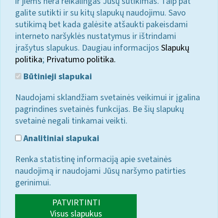
ir jiems nėra reikalingas Jūsų sutikimas. Taip pat
galite sutikti ir su kitų slapukų naudojimu. Savo
sutikimą bet kada galėsite atšaukti pakeisdami
interneto naršyklės nustatymus ir ištrindami
įrašytus slapukus. Daugiau informacijos
Slapukų
politika
;
Privatumo politika.
Būtinieji slapukai
Naudojami sklandžiam svetainės veikimui ir įgalina
pagrindines svetainės funkcijas. Be šių slapukų
svetainė negali tinkamai veikti.
Analitiniai slapukai
Renka statistinę informaciją apie svetainės
naudojimą ir naudojami Jūsų naršymo patirties
gerinimui.
PATVIRTINTI
Visus slapukus