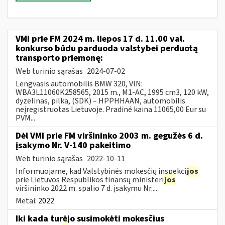
VMI prie FM 2024 m. liepos 17 d. 11.00 val.
konkurso būdu parduoda valstybei perduotą
transporto priemonę:
Web turinio sąrašas
2024-07-02
Lengvasis automobilis BMW 320, VIN:
WBA3L11060K258565, 2015 m., M1-AC, 1995 cm3, 120 kW,
dyzelinas, pilka, (SDK) – HPPHHAAN, automobilis
neįregistruotas Lietuvoje. Pradinė kaina 11065,00 Eur su
PVM...
Dėl VMI prie FM viršininko 2003 m. gegužės 6 d.
įsakymo Nr. V-140 pakeitimo
Web turinio sąrašas
2022-10-11
Informuojame, kad Valstybinės mokesčių inspekci
jos
prie Lietuvos Respublikos finansų ministeri
jos
viršininko 2022 m. spalio 7 d. įsakymu Nr....
Metai:
2022
Iki kada turėjo susimokėti mokesčius