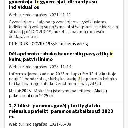
gyventojai
ir
gyventojai, dirbantys su
individualios
Web turinio sąrašas
2021-01-11
Gyventojams, taip pat gyventojams, vykdžiusiems
individualią veiklą su pažyma, atsižvelgiant į susidariusią
situaciją dėl COVID-19, nukeltas pajamų mokesčio
deklaravimo ir...
DUK:
DUK - COVID-19 vykdantiems veiklą
Dėl apdoroto tabako banderolių pavyzdžių
ir
kainų patvirtinimo
Web turinio sąrašas
2025-11-14
Informuojame, kad nuo 2025 m. lapkričio 13 d. įsigaliojo
nauji[1] banderolių, skirtų kai kurių[
2
] apdoroto tabako
bei kaitinamojo tabako ženklinimui, pavyzdžiai...
Metai:
2025
Mokesčių įstatymų pakeitimai:
Akcizų
pakeitimai nuo 2025 m.
2,2 tūkst. paramos gavėjų turi lygiai du
mėnesius pateikti paramos atskaitas už 2020
m.
Web turinio sąrašas
2021-06-08