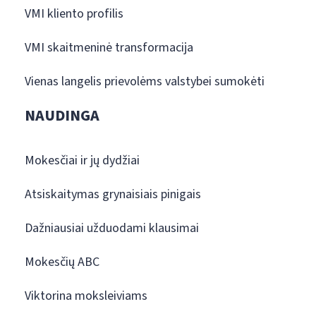
VMI kliento profilis
VMI skaitmeninė transformacija
Vienas langelis prievolėms valstybei sumokėti
NAUDINGA
Mokesčiai ir jų dydžiai
Atsiskaitymas grynaisiais pinigais
Dažniausiai užduodami klausimai
Mokesčių ABC
Viktorina moksleiviams