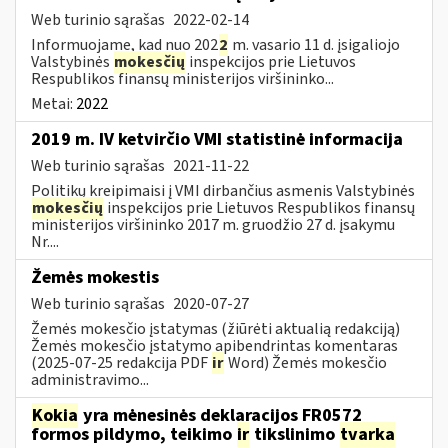
Web turinio sąrašas
2022-02-14
Informuojame, kad nuo 202
2
m. vasario 11 d. įsigaliojo
Valstybinės
mokesčių
inspekcijos prie Lietuvos
Respublikos finansų ministerijos viršininko...
Metai:
2022
2019 m. IV ketvirčio VMI statistinė informacija
Web turinio sąrašas
2021-11-22
Politikų kreipimaisi į VMI dirbančius asmenis Valstybinės
mokesčių
inspekcijos prie Lietuvos Respublikos finansų
ministerijos viršininko 2017 m. gruodžio 27 d. įsakymu
Nr....
Žemės mokestis
Web turinio sąrašas
2020-07-27
Žemės mokesčio įstatymas (žiūrėti aktualią redakciją)
Žemės mokesčio įstatymo apibendrintas komentaras
(2025-07-25 redakcija PDF
ir
Word) Žemės mokesčio
administravimo...
Kokia
yra mėnesinės deklaracijos FR0572
formos pildymo, teikimo
ir
tikslinimo
tvarka