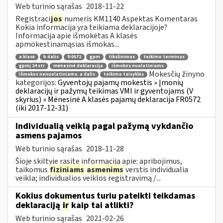
Web turinio sąrašas
2018-11-22
Registraci
jos
numeris KM1140 Aspektas Komentaras
Kokia informacija yra teikiama deklaracijoje?
Informacija apie išmokėtas A klasės
apmokestinamąsias išmokas...
a klasė
b dalis
fr0572
gpm
tikslinimas
teikimo terminas
gpmį 24 str
mėnesinė deklaracija
išmokos nuolatiniams
Mokesčių žinyno
išmokos nenuolatiniams. a dalis
teikimo taisyklės
kategorijos:
Gyventojų pajamų mokestis » Įmonių
deklaracijų ir pažymų teikimas VMI ir gyventojams (V
skyrius) » Mėnesinė A klasės pajamų deklaracija FR0572
(iki 2017-12-31)
Individualią veiklą pagal pažymą vykdančio
asmens pajamos
Web turinio sąrašas
2018-11-28
Šioje skiltyje rasite informaciją apie: apribojimus,
taikomus
fiziniams
asmenims
verstis individualia
veikla; individualios veiklos registravimą /...
Kokius dokumentus turiu pateikti teikdamas
deklaraciją
ir
kaip tai atlikti?
Web turinio sąrašas
2021-02-26