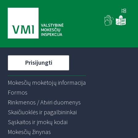
Prisijungti
Mokesčių mokėtojų informacija
Formos
Rinkmenos / Atviri duomenys
Skaičiuoklės ir pagalbininkai
Sąskaitos ir įmokų kodai
Mokesčių žinynas