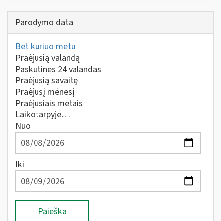
Parodymo data
Bet kuriuo metu
Praėjusią valandą
Paskutines 24 valandas
Praėjusią savaitę
Praėjusį mėnesį
Praėjusiais metais
Laikotarpyje…
Nuo
Iki
Paieška