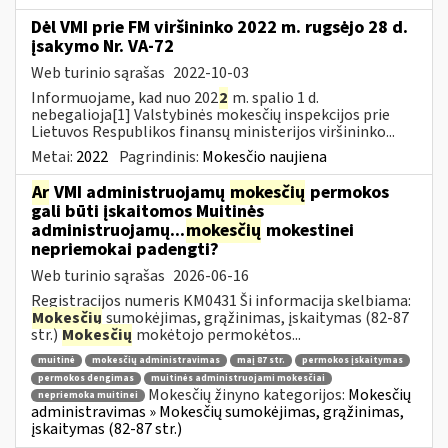
Dėl VMI prie FM viršininko 2022 m. rugsėjo 28 d.
įsakymo Nr. VA-72
Web turinio sąrašas
2022-10-03
Informuojame, kad nuo 202
2
m. spalio 1 d.
nebegalioja[1] Valstybinės mokesčių inspekcijos prie
Lietuvos Respublikos finansų ministerijos viršininko...
Metai:
2022
Pagrindinis:
Mokesčio naujiena
Ar
VMI administruojamų
mokesčių
permokos
gali būti įskaitomos Muitinės
administruojamų...
mokesčių
mokestinei
nepriemokai padengti?
Web turinio sąrašas
2026-06-16
Registracijos numeris KM0431 Ši informacija skelbiama:
Mokesčių
sumokėjimas, grąžinimas, įskaitymas (82-87
str.)
Mokesčių
mokėtojo permokėtos...
muitinė
mokesčių administravimas
maį 87 str.
permokos įskaitymas
permokos dengimas
muitinės administruojami mokesčiai
Mokesčių žinyno kategorijos:
Mokesčių
nepriemoka muitinei
administravimas » Mokesčių sumokėjimas, grąžinimas,
įskaitymas (82-87 str.)