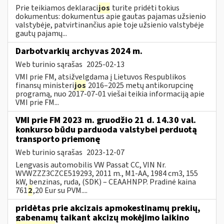
Prie teikiamos deklaraci
jos
turite pridėti tokius
dokumentus: dokumentus apie gautas pajamas užsienio
valstybėje, patvirtinančius apie toje užsienio valstybėje
gautų pajamų...
Darbotvarkių archyvas 2024 m.
Web turinio sąrašas
2025-02-13
VMI prie FM, atsižvelgdama į Lietuvos Respublikos
finansų ministeri
jos
2016–2025 metų antikorupcinę
programą, nuo 2017-07-01 viešai teikia informaciją apie
VMI prie FM...
VMI prie FM 2023 m. gruodžio 21 d. 14.30 val.
konkurso būdu parduoda valstybei perduotą
transporto priemonę
Web turinio sąrašas
2023-12-07
Lengvasis automobilis VW Passat CC, VIN Nr.
WVWZZZ3CZCE519293, 2011 m., M1-AA, 1984 cm3, 155
kW, benzinas, ruda, (SDK) – CEAAHNPP. Pradinė kaina
761
2
,20 Eur su PVM....
pridėtas prie akcizais apmokestinamų prekių,
gabenamų taikant akcizų mokėjimo laikino