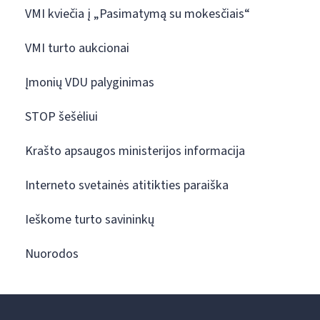
VMI kviečia į „Pasimatymą su mokesčiais“
VMI turto aukcionai
Įmonių VDU palyginimas
STOP šešėliui
Krašto apsaugos ministerijos informacija
Interneto svetainės atitikties paraiška
Ieškome turto savininkų
Nuorodos