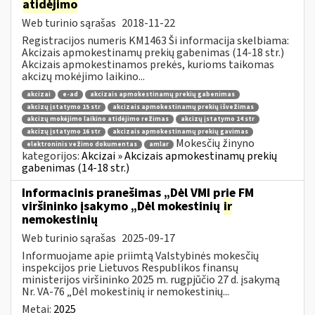
atidėjimo
Web turinio sąrašas
2018-11-22
Registracijos numeris KM1463 Ši informacija skelbiama:
Akcizais apmokestinamų prekių gabenimas (14-18 str.)
Akcizais apmokestinamos prekės, kurioms taikomas
akcizų mokėjimo laikino...
akcizai
e-ad
akcizais apmokestinamų prekių gabenimas
akcizų įstatymo 15 str
akcizais apmokestinamų prekių išvežimas
akcizų mokėjimo laikino atidėjimo režimas
akcizų įstatymo 14 str
akcizų įstatymo 16 str
akcizais apmokestinamų prekių gavimas
Mokesčių žinyno
elektroninis vežimo dokumentas
amlar
kategorijos:
Akcizai » Akcizais apmokestinamų prekių
gabenimas (14-18 str.)
Informacinis pranešimas „Dėl VMI prie FM
viršininko įsakymo „Dėl mokestinių
ir
nemokestinių
Web turinio sąrašas
2025-09-17
Informuojame apie priimtą Valstybinės mokesčių
inspekcijos prie Lietuvos Respublikos finansų
ministerijos viršininko 2025 m. rugpjūčio 27 d. įsakymą
Nr. VA-76 „Dėl mokestinių ir nemokestinių...
Metai:
2025