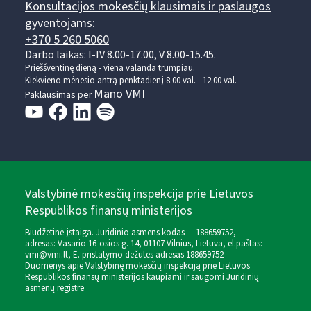
Konsultacijos mokesčių klausimais ir paslaugos
gyventojams:
+370 5 260 5060
Darbo laikas: I-IV 8.00-17.00, V 8.00-15.45.
Prieššventinę dieną - viena valanda trumpiau.
Kiekvieno mėnesio antrą penktadienį 8.00 val. - 12.00 val.
Mano VMI
Paklausimas per
Valstybinė mokesčių inspekcija prie Lietuvos
Respublikos finansų ministerijos
Biudžetinė įstaiga. Juridinio asmens kodas — 188659752,
adresas: Vasario 16-osios g. 14, 01107 Vilnius, Lietuva, el.paštas:
vmi@vmi.lt
, E. pristatymo dėžutės adresas 188659752
Duomenys apie Valstybinę mokesčių inspekciją prie Lietuvos
Respublikos finansų ministerijos kaupiami ir saugomi Juridinių
asmenų registre