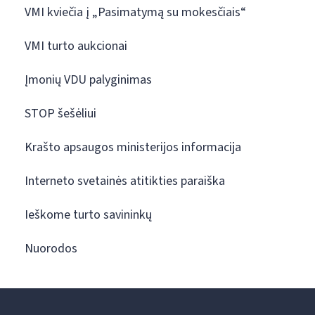
VMI kviečia į „Pasimatymą su mokesčiais“
VMI turto aukcionai
Įmonių VDU palyginimas
STOP šešėliui
Krašto apsaugos ministerijos informacija
Interneto svetainės atitikties paraiška
Ieškome turto savininkų
Nuorodos