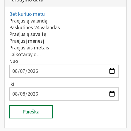
Bet kuriuo metu
Praėjusią valandą
Paskutines 24 valandas
Praėjusią savaitę
Praėjusį mėnesį
Praėjusiais metais
Laikotarpyje…
Nuo
Iki
Paieška