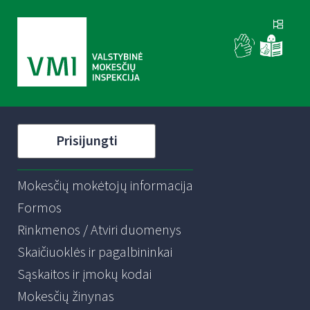
Prisijungti
Mokesčių mokėtojų informacija
Formos
Rinkmenos / Atviri duomenys
Skaičiuoklės ir pagalbininkai
Sąskaitos ir įmokų kodai
Mokesčių žinynas