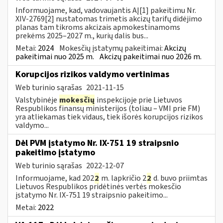
Informuojame, kad, vadovaujantis AĮ[1] pakeitimu Nr.
XIV-2769[2] nustatomas trimetis akcizų tarifų didėjimo
planas tam tikroms akcizais apmokestinamoms
prekėms 2025–2027 m., kurių dalis bus...
Metai:
2024
Mokesčių įstatymų pakeitimai:
Akcizų
pakeitimai nuo 2025 m.
Akcizų pakeitimai nuo 2026 m.
Korupcijos rizikos valdymo vertinimas
Web turinio sąrašas
2021-11-15
Valstybinėje
mokesčių
inspekcijoje prie Lietuvos
Respublikos finansų ministerijos (toliau – VMI prie FM)
yra atliekamas tiek vidaus, tiek išorės korupcijos rizikos
valdymo...
Dėl PVM įstatymo Nr. IX-751 19 straipsnio
pakeitimo įstatymo
Web turinio sąrašas
2022-12-07
Informuojame, kad 202
2
m. lapkričio 2
2
d. buvo priimtas
Lietuvos Respublikos pridėtinės vertės mokesčio
įstatymo Nr. IX-751 19 straipsnio pakeitimo...
Metai:
2022