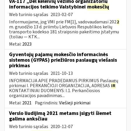
VA-117 „Dėl keleivių vežimo organizatorių
informacijos teikimo Valstybinei
mokesčių
Web turinio sąrašas
2023-02-07
Informuojame, jog VMI prie FM[1], vadovaudamasi 202
2
m. gruodžio 13 d. priimtu Lietuvos Respublikos kelių
transporto kodekso 181 straipsnio pakeitimo įstatymu
(toliau — KTK...
Metai:
2023
Gyventojų pajamų mokesčio informacinės
sistemos (GYPAS) priežiūros paslaugų viešasis
pirkimas
Web turinio sąrašas
2021-10-13
INFORMACIJA APIE PRADEDAMUS PIRKIMUS Paslaugų
pirkimai I. PERKANČIOJI ORGANIZACIJA, ADRESAS
IR
KONTAKTINIAI DUOMENYS: I.1. Perkančiosios
organizacijos pavadinimas...
Metai:
2021
Pagrindinis:
Viešieji pirkimai
Verslo liudijimą 2021 metams įsigyti šiemet
galima anksčiau
Web turinio sąrašas
2020-12-07