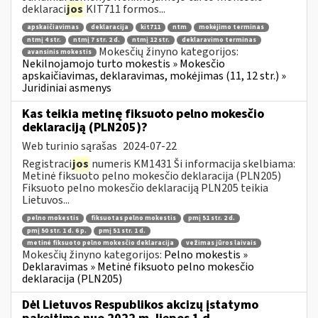
deklaraci
jos
KIT711 formos...
apskaičiavimas
deklaracija
kit711
ntm
mokėjimo terminas
ntmį 4 str.
ntmį 7 str. 2 d.
ntmį 12 str.
deklaravimo terminas
Mokesčių žinyno kategorijos:
avansinis mokestis
Nekilnojamojo turto mokestis » Mokesčio
apskaičiavimas, deklaravimas, mokėjimas (11, 12 str.) »
Juridiniai asmenys
Kas teikia metinę fiksuoto pelno mokesčio
deklaraciją (PLN205)?
Web turinio sąrašas
2024-07-22
Registraci
jos
numeris KM1431 Ši informacija skelbiama:
Metinė fiksuoto pelno mokesčio deklaracija (PLN205)
Fiksuoto pelno mokesčio deklaraciją PLN205 teikia
Lietuvos...
pelno mokestis
fiksuotas pelno mokestis
pmį 51 str. 2 d.
pmį 50 str. 1 d. 6 p.
pmį 51 str. 1 d.
metinė fiksuoto pelno mokesčio deklaracija
vežimas jūros laivais
Mokesčių žinyno kategorijos:
Pelno mokestis »
Deklaravimas » Metinė fiksuoto pelno mokesčio
deklaracija (PLN205)
Dėl Lietuvos Respublikos akcizų įstatymo