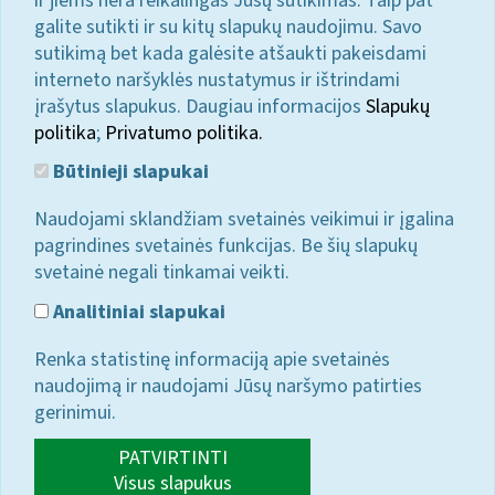
ir jiems nėra reikalingas Jūsų sutikimas. Taip pat
galite sutikti ir su kitų slapukų naudojimu. Savo
sutikimą bet kada galėsite atšaukti pakeisdami
interneto naršyklės nustatymus ir ištrindami
įrašytus slapukus. Daugiau informacijos
Slapukų
politika
;
Privatumo politika.
Būtinieji slapukai
Naudojami sklandžiam svetainės veikimui ir įgalina
pagrindines svetainės funkcijas. Be šių slapukų
svetainė negali tinkamai veikti.
Analitiniai slapukai
Renka statistinę informaciją apie svetainės
naudojimą ir naudojami Jūsų naršymo patirties
gerinimui.
PATVIRTINTI
Visus slapukus