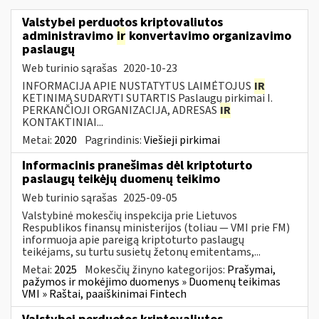
Valstybei perduotos kriptovaliutos
administravimo
ir
konvertavimo organizavimo
paslaugų
Web turinio sąrašas
2020-10-23
INFORMACIJA APIE NUSTATYTUS LAIMĖTOJUS
IR
KETINIMĄ SUDARYTI SUTARTIS Paslaugų pirkimai I.
PERKANČIOJI ORGANIZACIJA, ADRESAS
IR
KONTAKTINIAI...
Metai:
2020
Pagrindinis:
Viešieji pirkimai
Informacinis pranešimas dėl kriptoturto
paslaugų teikėjų duomenų teikimo
Web turinio sąrašas
2025-09-05
Valstybinė mokesčių inspekcija prie Lietuvos
Respublikos finansų ministerijos (toliau — VMI prie FM)
informuoja apie pareigą kriptoturto paslaugų
teikėjams, su turtu susietų žetonų emitentams,...
Metai:
2025
Mokesčių žinyno kategorijos:
Prašymai,
pažymos ir mokėjimo duomenys » Duomenų teikimas
VMI » Raštai, paaiškinimai Fintech