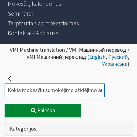
Mokesčių kalendorius
Seminarai
Tarptautinis apmokestinimas
Kontaktai / Apklausa
VMI Machine translation / VMI Машинный перевод /
VMI Машинний переклад (
English
,
Русский
,
Українська
)
Paieška
Kategorijos