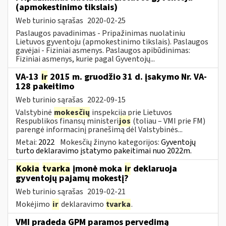
(apmokestinimo tikslais)
Web turinio sąrašas
2020-02-25
Paslaugos pavadinimas - Pripažinimas nuolatiniu
Lietuvos gyventoju (apmokestinimo tikslais). Paslaugos
gavėjai - Fiziniai asmenys. Paslaugos apibūdinimas:
Fiziniai asmenys, kurie pagal Gyventojų...
VA-13
ir
2015 m. gruodžio 31 d. įsakymo Nr. VA-
128 pakeitimo
Web turinio sąrašas
2022-09-15
Valstybinė
mokesčių
inspekcija prie Lietuvos
Respublikos finansų ministeri
jos
(toliau – VMI prie FM)
parengė informacinį pranešimą dėl Valstybinės...
Metai:
2022
Mokesčių žinyno kategorijos:
Gyventojų
turto deklaravimo įstatymo pakeitimai nuo 2022m.
Kokia
tvarka
įmonė moka
ir
deklaruoja
gyventojų pajamų mokestį?
Web turinio sąrašas
2019-02-21
Mokėjimo
ir
deklaravimo
tvarka
.
VMI pradeda GPM paramos pervedimą