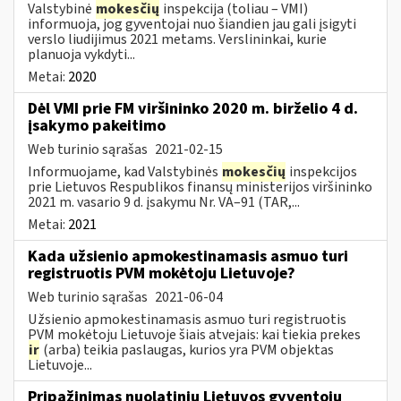
Valstybinė
mokesčių
inspekcija (toliau – VMI)
informuoja, jog gyventojai nuo šiandien jau gali įsigyti
verslo liudijimus 2021 metams. Verslininkai, kurie
planuoja vykdyti...
Metai:
2020
Dėl VMI prie FM viršininko 2020 m. birželio 4 d.
įsakymo pakeitimo
Web turinio sąrašas
2021-02-15
Informuojame, kad Valstybinės
mokesčių
inspekcijos
prie Lietuvos Respublikos finansų ministerijos viršininko
2021 m. vasario 9 d. įsakymu Nr. VA–91 (TAR,...
Metai:
2021
Kada užsienio apmokestinamasis asmuo turi
registruotis PVM mokėtoju Lietuvoje?
Web turinio sąrašas
2021-06-04
Užsienio apmokestinamasis asmuo turi registruotis
PVM mokėtoju Lietuvoje šiais atvejais: kai tiekia prekes
ir
(arba) teikia paslaugas, kurios yra PVM objektas
Lietuvoje...
Pripažinimas nuolatiniu Lietuvos gyventoju