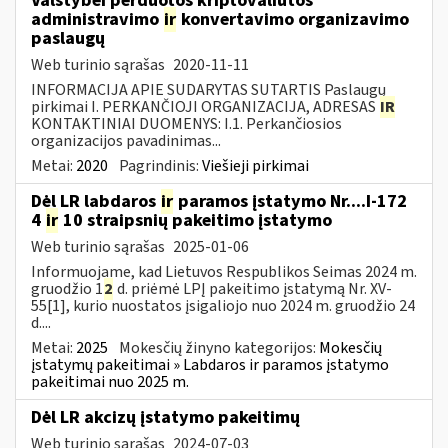
Valstybei perduotos kriptovaliutos
administravimo
ir
konvertavimo organizavimo
paslaugų
Web turinio sąrašas
2020-11-11
INFORMACIJA APIE SUDARYTAS SUTARTIS Paslaugų
pirkimai I. PERKANČIOJI ORGANIZACIJA, ADRESAS
IR
KONTAKTINIAI DUOMENYS: I.1. Perkančiosios
organizacijos pavadinimas...
Metai:
2020
Pagrindinis:
Viešieji pirkimai
Dėl LR labdaros
ir
paramos įstatymo Nr....I-172
4
ir
10 straipsnių pakeitimo įstatymo
Web turinio sąrašas
2025-01-06
Informuojame, kad Lietuvos Respublikos Seimas 2024 m.
gruodžio 1
2
d. priėmė LPĮ pakeitimo įstatymą Nr. XV-
55[1], kurio nuostatos įsigaliojo nuo 2024 m. gruodžio 24
d....
Metai:
2025
Mokesčių žinyno kategorijos:
Mokesčių
įstatymų pakeitimai » Labdaros ir paramos įstatymo
pakeitimai nuo 2025 m.
Dėl LR akcizų įstatymo pakeitimų
Web turinio sąrašas
2024-07-03