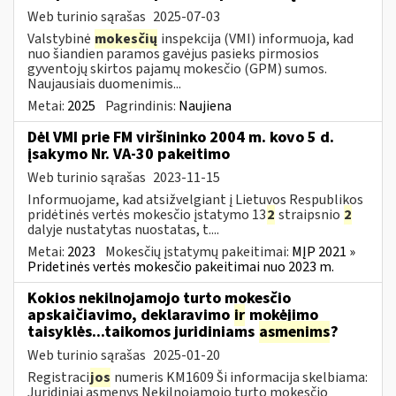
Web turinio sąrašas
2025-07-03
Valstybinė
mokesčių
inspekcija (VMI) informuoja, kad
nuo šiandien paramos gavėjus pasieks pirmosios
gyventojų skirtos pajamų mokesčio (GPM) sumos.
Naujausiais duomenimis...
Metai:
2025
Pagrindinis:
Naujiena
Dėl VMI prie FM viršininko 2004 m. kovo 5 d.
įsakymo Nr. VA-30 pakeitimo
Web turinio sąrašas
2023-11-15
Informuojame, kad atsižvelgiant į Lietuvos Respublikos
pridėtinės vertės mokesčio įstatymo 13
2
straipsnio
2
dalyje nustatytas nuostatas, t....
Metai:
2023
Mokesčių įstatymų pakeitimai:
MĮP 2021 »
Pridetinės vertės mokesčio pakeitimai nuo 2023 m.
Kokios nekilnojamojo turto mokesčio
apskaičiavimo, deklaravimo
ir
mokėjimo
taisyklės...taikomos juridiniams
asmenims
?
Web turinio sąrašas
2025-01-20
Registraci
jos
numeris KM1609 Ši informacija skelbiama:
Juridiniai asmenys Nekilnojamojo turto mokesčio