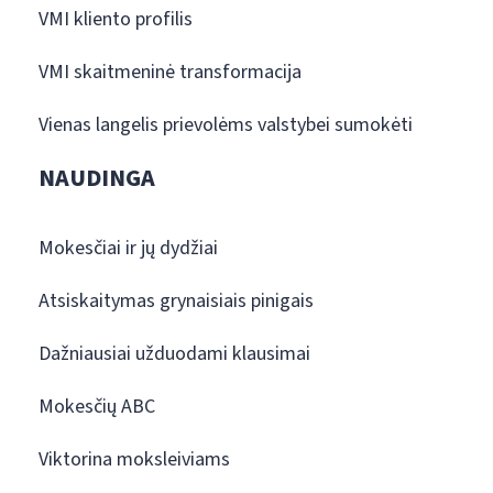
VMI kliento profilis
VMI skaitmeninė transformacija
Vienas langelis prievolėms valstybei sumokėti
NAUDINGA
Mokesčiai ir jų dydžiai
Atsiskaitymas grynaisiais pinigais
Dažniausiai užduodami klausimai
Mokesčių ABC
Viktorina moksleiviams