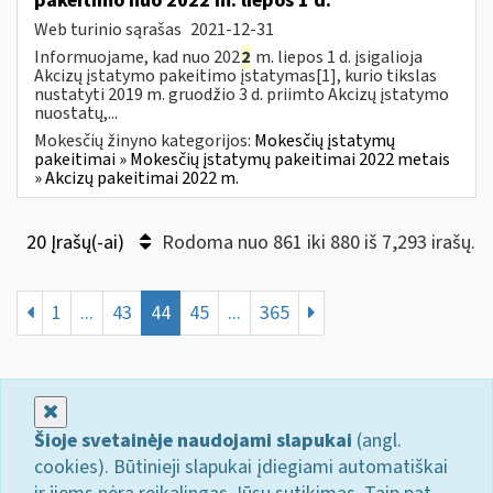
pakeitimo nuo 2022 m. liepos 1 d.
Web turinio sąrašas
2021-12-31
Informuojame, kad nuo 202
2
m. liepos 1 d. įsigalioja
Akcizų įstatymo pakeitimo įstatymas[1], kurio tikslas
nustatyti 2019 m. gruodžio 3 d. priimto Akcizų įstatymo
nuostatų,...
Mokesčių žinyno kategorijos:
Mokesčių įstatymų
pakeitimai » Mokesčių įstatymų pakeitimai 2022 metais
» Akcizų pakeitimai 2022 m.
20 Įrašų(-ai)
Rodoma nuo 861 iki 880 iš 7,293 irašų.
1
...
43
44
45
...
365
Uždaryti
Šioje svetainėje naudojami slapukai
(angl.
cookies). Būtinieji slapukai įdiegiami automatiškai