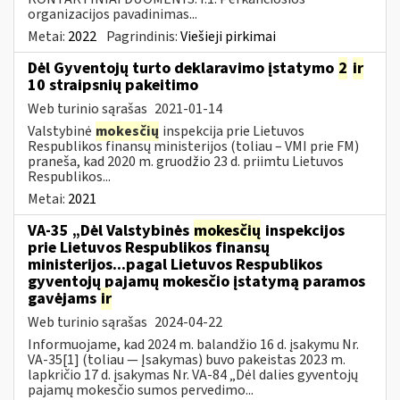
organizacijos pavadinimas...
Metai:
2022
Pagrindinis:
Viešieji pirkimai
Dėl Gyventojų turto deklaravimo įstatymo
2
ir
10 straipsnių pakeitimo
Web turinio sąrašas
2021-01-14
Valstybinė
mokesčių
inspekcija prie Lietuvos
Respublikos finansų ministerijos (toliau – VMI prie FM)
praneša, kad 2020 m. gruodžio 23 d. priimtu Lietuvos
Respublikos...
Metai:
2021
VA-35 „Dėl Valstybinės
mokesčių
inspekcijos
prie Lietuvos Respublikos finansų
ministerijos...pagal Lietuvos Respublikos
gyventojų pajamų mokesčio įstatymą paramos
gavėjams
ir
Web turinio sąrašas
2024-04-22
Informuojame, kad 2024 m. balandžio 16 d. įsakymu Nr.
VA-35[1] (toliau — Įsakymas) buvo pakeistas 2023 m.
lapkričio 17 d. įsakymas Nr. VA-84 „Dėl dalies gyventojų
pajamų mokesčio sumos pervedimo...