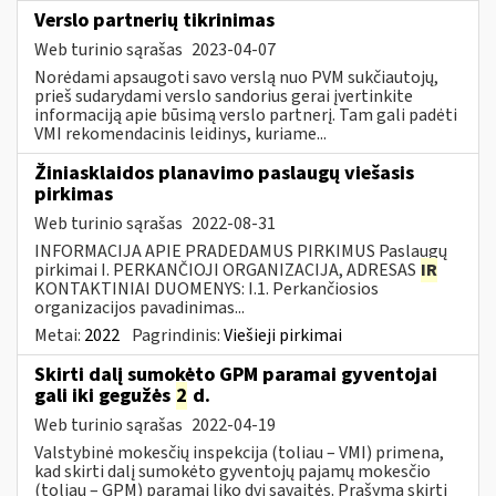
Verslo partnerių tikrinimas
Web turinio sąrašas
2023-04-07
Norėdami apsaugoti savo verslą nuo PVM sukčiautojų,
prieš sudarydami verslo sandorius gerai įvertinkite
informaciją apie būsimą verslo partnerį. Tam gali padėti
VMI rekomendacinis leidinys, kuriame...
Žiniasklaidos planavimo paslaugų viešasis
pirkimas
Web turinio sąrašas
2022-08-31
INFORMACIJA APIE PRADEDAMUS PIRKIMUS Paslaugų
pirkimai I. PERKANČIOJI ORGANIZACIJA, ADRESAS
IR
KONTAKTINIAI DUOMENYS: I.1. Perkančiosios
organizacijos pavadinimas...
Metai:
2022
Pagrindinis:
Viešieji pirkimai
Skirti dalį sumokėto GPM paramai gyventojai
gali iki gegužės
2
d.
Web turinio sąrašas
2022-04-19
Valstybinė mokesčių inspekcija (toliau – VMI) primena,
kad skirti dalį sumokėto gyventojų pajamų mokesčio
(toliau – GPM) paramai liko dvi savaitės. Prašymą skirti