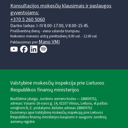
Konsultacijos mokesčių klausimais ir paslaugos
gyventojams:
+370 5 260 5060
Darbo laikas: I-IV 8.00-17.00, V 8.00-15.45.
Prieššventinę dieną - viena valanda trumpiau.
Kiekvieno mėnesio antrą penktadienį 8.00 val. - 12.00 val.
Mano VMI
Paklausimas per
Valstybinė mokesčių inspekcija prie Lietuvos
Respublikos finansų ministerijos
Biudžetinė įstaiga. Juridinio asmens kodas — 188659752,
adresas: Vasario 16-osios g. 14, 01107 Vilnius, Lietuva, el.paštas:
vmi@vmi.lt
, E. pristatymo dėžutės adresas 188659752
Duomenys apie Valstybinę mokesčių inspekciją prie Lietuvos
Respublikos finansų ministerijos kaupiami ir saugomi Juridinių
asmenų registre