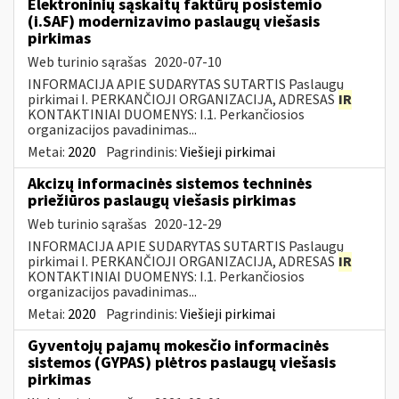
Elektroninių sąskaitų faktūrų posistemio
(i.SAF) modernizavimo paslaugų viešasis
pirkimas
Web turinio sąrašas
2020-07-10
INFORMACIJA APIE SUDARYTAS SUTARTIS Paslaugų
pirkimai I. PERKANČIOJI ORGANIZACIJA, ADRESAS
IR
KONTAKTINIAI DUOMENYS: I.1. Perkančiosios
organizacijos pavadinimas...
Metai:
2020
Pagrindinis:
Viešieji pirkimai
Akcizų informacinės sistemos techninės
priežiūros paslaugų viešasis pirkimas
Web turinio sąrašas
2020-12-29
INFORMACIJA APIE SUDARYTAS SUTARTIS Paslaugų
pirkimai I. PERKANČIOJI ORGANIZACIJA, ADRESAS
IR
KONTAKTINIAI DUOMENYS: I.1. Perkančiosios
organizacijos pavadinimas...
Metai:
2020
Pagrindinis:
Viešieji pirkimai
Gyventojų pajamų mokesčio informacinės
sistemos (GYPAS) plėtros paslaugų viešasis
pirkimas