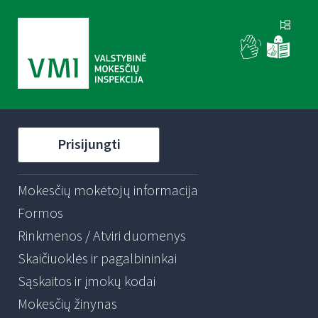
Prisijungti
Mokesčių mokėtojų informacija
Formos
Rinkmenos / Atviri duomenys
Skaičiuoklės ir pagalbininkai
Sąskaitos ir įmokų kodai
Mokesčių žinynas