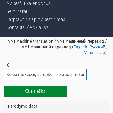
Mokesčių kalendorius
Seminarai
Tarptautinis apmokestinimas
Kontaktai / Apklausa
VMI Machine translation / VMI Машинный перевод /
VMI Машинний переклад (
English
,
Русский
,
Українська
)
Paieška
Parodymo data