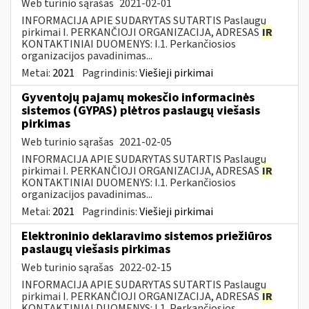
Web turinio sąrašas
2021-02-01
INFORMACIJA APIE SUDARYTAS SUTARTIS Paslaugų
pirkimai I. PERKANČIOJI ORGANIZACIJA, ADRESAS
IR
KONTAKTINIAI DUOMENYS: I.1. Perkančiosios
organizacijos pavadinimas...
Metai:
2021
Pagrindinis:
Viešieji pirkimai
Gyventojų pajamų mokesčio informacinės
sistemos (GYPAS) plėtros paslaugų viešasis
pirkimas
Web turinio sąrašas
2021-02-05
INFORMACIJA APIE SUDARYTAS SUTARTIS Paslaugų
pirkimai I. PERKANČIOJI ORGANIZACIJA, ADRESAS
IR
KONTAKTINIAI DUOMENYS: I.1. Perkančiosios
organizacijos pavadinimas...
Metai:
2021
Pagrindinis:
Viešieji pirkimai
Elektroninio deklaravimo sistemos priežiūros
paslaugų viešasis pirkimas
Web turinio sąrašas
2022-02-15
INFORMACIJA APIE SUDARYTAS SUTARTIS Paslaugų
pirkimai I. PERKANČIOJI ORGANIZACIJA, ADRESAS
IR
KONTAKTINIAI DUOMENYS: I.1. Perkančiosios