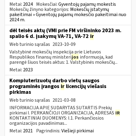
Metai:
2024
Mokesčiai:
Gyventojų pajamų mokestis
Mokesčių žinyno kategorijos:
Mokesčių įstatymų
pakeitimai » Gyventojų pajamų mokesčio pakeitimai nuo
2024 m.
dėl teisės aktų (VMI prie FM viršininko 2023 m.
spalio 6 d. įsakymų VA-71, VA-72
ir
Web turinio sąrašas
2023-10-09
Valstybinė mokesčių inspekcija prie Lietuvos
Respublikos finansų ministeri
jos
informuoja, kad
parengė šiuos teisės aktus: 1. Valstybinės mokesčių...
Metai:
2023
Kompiuterizuotų darbo vietų saugos
programinės įrangos
ir
licencijų viešasis
pirkimas
Web turinio sąrašas
2021-03-08
INFORMACIJA APIE SUDARYTAS SUTARTIS Prekių
pirkimai I. PERKANČIOJI ORGANIZACIJA, ADRESAS
IR
KONTAKTINIAI DUOMENYS: I.1. Perkančiosios
organizacijos pavadinimas...
Metai:
2021
Pagrindinis:
Viešieji pirkimai