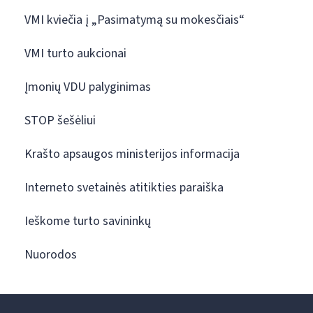
VMI kviečia į „Pasimatymą su mokesčiais“
VMI turto aukcionai
Įmonių VDU palyginimas
STOP šešėliui
Krašto apsaugos ministerijos informacija
Interneto svetainės atitikties paraiška
Ieškome turto savininkų
Nuorodos