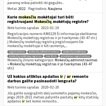
paramą reikia pateikti iki gegužės...
Metai:
2022
Pagrindinis:
Naujiena
Kurie
mokesčių
mokėtojai turi būti
registruojami
Mokesčių
mokėtojų registre?
Web turinio sąrašas
2023-01-19
Registracijos numeris KM0229 Ši informacija skelbiama:
Mokesčių mokėtojų registras ir jo tvarkymas (43-47 str.)
Į Mokesčių mokėtojų registrą įregistruojami šie
mokesčių mokėtojai ir kiti asmenys,...
registravimas
mokesčių administravimas
mokesčių mokėtojas
mokesčių mokėtojų registras
maį 45 str.
privalomas registravimas
Mokesčių žinyno kategorijos:
Mokesčių administravimas
» Mokesčių mokėtojų registras ir jo tvarkymas (43-47
str.)
Už kokius atliktus apdailos
ir
/
ar
remonto
darbus galite pasinaudoti lengvata?
Web turinio sąrašas
2020-02-20
Jūs galite susigrąžinti dalį sumokėto pajamų mokesčio,
jeigu 2019-2021 metais patyrėte pastatų
ar
kitų statinių
apdailos
ir
bet kokio remonto...