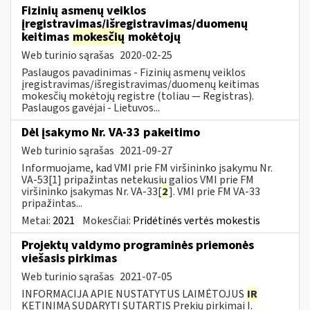
Fizinių asmenų veiklos
įregistravimas/išregistravimas/duomenų
keitimas
mokesčių
mokėtojų
Web turinio sąrašas
2020-02-25
Paslaugos pavadinimas - Fizinių asmenų veiklos
įregistravimas/išregistravimas/duomenų keitimas
mokesčių mokėtojų registre (toliau — Registras).
Paslaugos gavėjai - Lietuvos...
Dėl įsakymo Nr. VA-33 pakeitimo
Web turinio sąrašas
2021-09-27
Informuojame, kad VMI prie FM viršininko įsakymu Nr.
VA-53[1] pripažintas netekusiu galios VMI prie FM
viršininko įsakymas Nr. VA-33[
2
]. VMI prie FM VA-33
pripažintas...
Metai:
2021
Mokesčiai:
Pridėtinės vertės mokestis
Projektų valdymo programinės priemonės
viešasis pirkimas
Web turinio sąrašas
2021-07-05
INFORMACIJA APIE NUSTATYTUS LAIMĖTOJUS
IR
KETINIMĄ SUDARYTI SUTARTIS Prekių pirkimai I.