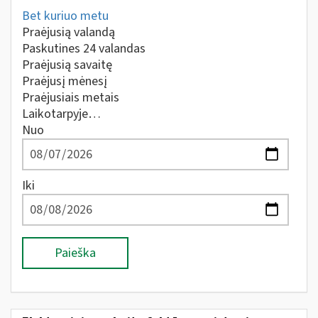
Bet kuriuo metu
Praėjusią valandą
Paskutines 24 valandas
Praėjusią savaitę
Praėjusį mėnesį
Praėjusiais metais
Laikotarpyje…
Nuo
Iki
Paieška