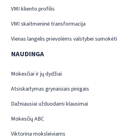
VMI kliento profilis
VMI skaitmeninė transformacija
Vienas langelis prievolėms valstybei sumokėti
NAUDINGA
Mokesčiai ir jų dydžiai
Atsiskaitymas grynaisiais pinigais
Dažniausiai užduodami klausimai
Mokesčių ABC
Viktorina moksleiviams