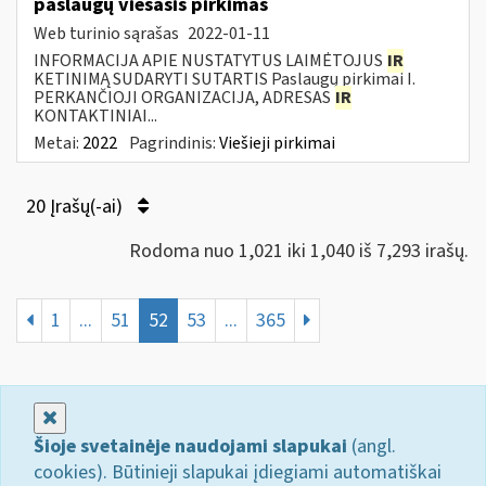
paslaugų viešasis pirkimas
Web turinio sąrašas
2022-01-11
INFORMACIJA APIE NUSTATYTUS LAIMĖTOJUS
IR
KETINIMĄ SUDARYTI SUTARTIS Paslaugų pirkimai I.
PERKANČIOJI ORGANIZACIJA, ADRESAS
IR
KONTAKTINIAI...
Metai:
2022
Pagrindinis:
Viešieji pirkimai
20 Įrašų(-ai)
Rodoma nuo 1,021 iki 1,040 iš 7,293 irašų.
1
...
51
52
53
...
365
Uždaryti
Šioje svetainėje naudojami slapukai
(angl.
cookies). Būtinieji slapukai įdiegiami automatiškai