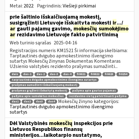
Metai:
2022
Pagrindinis:
Viešieji pirkimai
prie šaltinio išskaičiuojamą mokestį,
susigrąžinti Lietuvoje išskaitytą mokestį
ir
.../
ar
gauti pajamų gavimo,
mokesčių
sumokėjimo
ar
rezidavimo Lietuvoje fakto patvirtinimą
Web turinio sąrašas
2025-04-16
Registracijos numeris KM1521 Ši informacija skelbiama:
Tarptautinės dvigubo apmokestinimo išvengimo
sutartys Mokesčių žinynas Dokumentas Komentaras
Užsienio valstybės rezidento prašymas sumažinti...
dais
das-1
das-2
das-3
das-4
fr0021
fr0022
fr0023
fr0254
tarptautinės dvigubo apmokestinimo išvengimo sutartys
prašymas sumažinti išskaičiuojamą mokestį
prašymas grąžinti išskaitytą mokestį
pažyma apie gautas pajamas
pažyma apie sumokėtus mokesčius
rezidavimo vietą patvirtinanti pažyma
Mokesčių žinyno kategorijos:
das1
das2
das3
das4
Tarptautinės dvigubo apmokestinimo išvengimo
sutartys
Dėl Valstybinės
mokesčių
inspekcijos prie
Lietuvos Respublikos finansų
ministerijos...laikotarpio nustatymo,