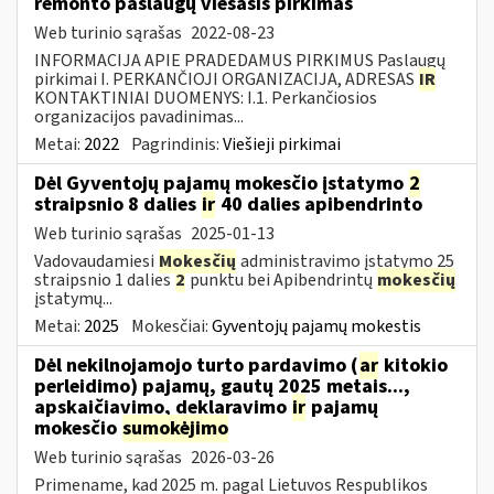
remonto paslaugų viešasis pirkimas
Web turinio sąrašas
2022-08-23
INFORMACIJA APIE PRADEDAMUS PIRKIMUS Paslaugų
pirkimai I. PERKANČIOJI ORGANIZACIJA, ADRESAS
IR
KONTAKTINIAI DUOMENYS: I.1. Perkančiosios
organizacijos pavadinimas...
Metai:
2022
Pagrindinis:
Viešieji pirkimai
Dėl Gyventojų pajamų mokesčio įstatymo
2
straipsnio 8 dalies
ir
40 dalies apibendrinto
Web turinio sąrašas
2025-01-13
Vadovaudamiesi
Mokesčių
administravimo įstatymo 25
straipsnio 1 dalies
2
punktu bei Apibendrintų
mokesčių
įstatymų...
Metai:
2025
Mokesčiai:
Gyventojų pajamų mokestis
Dėl nekilnojamojo turto pardavimo (
ar
kitokio
perleidimo) pajamų, gautų 2025 metais...,
apskaičiavimo, deklaravimo
ir
pajamų
mokesčio
sumokėjimo
Web turinio sąrašas
2026-03-26
Primename, kad 2025 m. pagal Lietuvos Respublikos