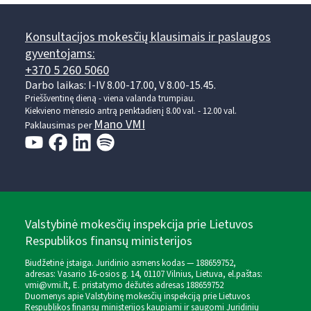
Konsultacijos mokesčių klausimais ir paslaugos
gyventojams:
+370 5 260 5060
Darbo laikas: I-IV 8.00-17.00, V 8.00-15.45.
Prieššventinę dieną - viena valanda trumpiau.
Kiekvieno mėnesio antrą penktadienį 8.00 val. - 12.00 val.
Mano VMI
Paklausimas per
Valstybinė mokesčių inspekcija prie Lietuvos
Respublikos finansų ministerijos
Biudžetinė įstaiga. Juridinio asmens kodas — 188659752,
adresas: Vasario 16-osios g. 14, 01107 Vilnius, Lietuva, el.paštas:
vmi@vmi.lt
, E. pristatymo dėžutės adresas 188659752
Duomenys apie Valstybinę mokesčių inspekciją prie Lietuvos
Respublikos finansų ministerijos kaupiami ir saugomi Juridinių