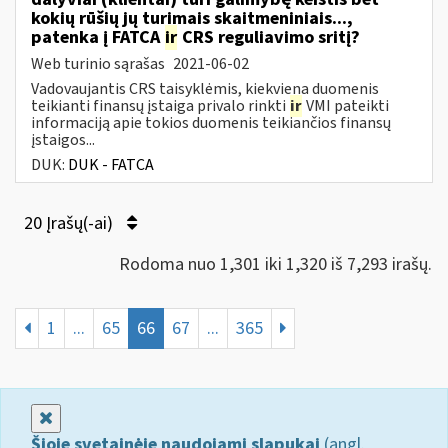
kokių rūšių jų turimais skaitmeniniais...,
patenka į FATCA
ir
CRS reguliavimo sritį?
Web turinio sąrašas
2021-06-02
Vadovaujantis CRS taisyklėmis, kiekviena duomenis
teikianti finansų įstaiga privalo rinkti
ir
VMI pateikti
informaciją apie tokios duomenis teikiančios finansų
įstaigos...
DUK:
DUK - FATCA
20 Įrašų(-ai)
Rodoma nuo 1,301 iki 1,320 iš 7,293 irašų.
1
...
65
66
67
...
365
Uždaryti
Šioje svetainėje naudojami slapukai
(angl.