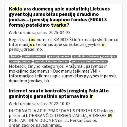
Kokia
yra duomenų apie nuolatinių Lietuvos
gyventojų sumokėtas pensijų draudimo
įmokas...į pensijų kaupimo fondus (FR0615
forma) pateikimo
tvarka
?
Web turinio sąrašas
2025-04-28
Registraci
jos
numeris KM0818 Ši informacija skelbiama:
Informaci
jos
teikimas apie sumokėtas gyvybės
ir
pensijų draudimo...
fr0615
juridinis asmuo
pensijų įmokos
nuolatinis lietuvos gyventojas
pensijų fondas
pensijų kaupimo fondas
pensijų draudimo įmokos
Mokesčių žinyno kategorijos:
Prašymai, pažymos ir
mokėjimo duomenys » Duomenų teikimas VMI »
Informacijos teikimas apie sumokėtas gyvybės ir pensijų
draudimo įmokas, bū
Internet srauto kontrolės įrenginių Palo Alto
gamintojo garantinio aptarnavimo
ir
Web turinio sąrašas
2022-10-03
INFORMACIJA APIE PRADEDAMUS PIRKIMUS Paslaugų
pirkimai I. PERKANČIOJI ORGANIZACIJA, ADRESAS
IR
KONTAKTINIAI DUOMENYS: I.1. Perkančiosios
organizacijos pavadinimas...