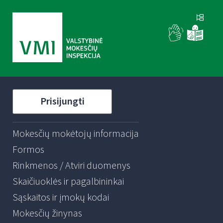
Prisijungti
Mokesčių mokėtojų informacija
Formos
Rinkmenos / Atviri duomenys
Skaičiuoklės ir pagalbininkai
Sąskaitos ir įmokų kodai
Mokesčių žinynas