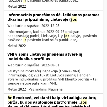
ruožuose
ir
pasienio kontrolės punktuose,...
Metai:
2022
Informacinis pranešimas dėl teikiamos paramos
Ukrainai pripažinimo, Lietuvoje (
jos
Web turinio sąrašas
2022-12-05
Informuojame, kad nuo 2022-09-16 pratęsus
nepaprastąją padėtį Lietuvoje, t. y.
jos
dalyje,- pasienio
ruožuose
ir
pasienio kontrolės punktuose,...
Metai:
2022
VMI visoms Lietuvos įmonėms atvėrė jų
individualius profilius
Web turinio sąrašas
2022-08-01
Valstybinė mokesčių inspekcija (toliau – VMI)
informuoja, jog 252 tūkst. Lietuvos įmonių šiandien
atvėrė individualius jų profilius. VMI kliento profilis – tai
vienoje vietoje pateikiami VMI...
Metai:
2022
Pagrindinis:
Naujiena
Ar
Bendrovė, veikianti kaip virtualiųjų valiutų
birža, kurios valdomoje platformoje...
jos
dalyviai (klientai) turi galimybę keistis bet