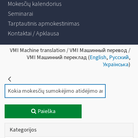
Mokesčių kalendorius
Seminarai
Tarptautinis apmokestinimas
Kontaktai / Apklausa
VMI Machine translation / VMI Машинный перевод /
VMI Машинний переклад (
English
,
Русский
,
Українська
)
Paieška
Kategorijos