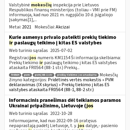
Valstybinė
mokesčių
inspekcija prie Lietuvos
Respublikos finansų ministerijos (toliau – VMI prie FM)
informuoja, kad nuo 2021 m. rugpjūčio 10 d. įsigaliojo
Įsakymas[1],...
Metai:
2021
Mokesčiai:
Akcizai
Kurie asmenys privalo pateikti prekių tiekimo
ir
paslaugų teikimo į kitas ES valstybes
Web turinio sąrašas
2025-07-02
Registraci
jos
numeris KM1154 Ši informacija skelbiama:
Prekių tiekimo
ir
paslaugų teikimo į kitas ES valstybes
ataskaita FR0564 (88-1 str.) Prekių...
Mokesčių
fr0564
pvm
pvmį 88-1 str
prekių tiekimo į es ataskaita
žinyno kategorijos:
Pridėtinės vertės mokestis » PVM
deklaravimas (IX skyrius) » Prekių tiekimo į kitas ES
valstybes ataskaita FR0564 (88-1, 88-2 str.)
Informacinis pranešimas dėl teikiamos paramos
Ukrainai pripažinimo, Lietuvoje (
jos
Web turinio sąrašas
2022-10-28
Informuojame, kad nuo 2022-09-16 pratęsus
nepaprastąją padėtį Lietuvoje, t. y.
jos
dalyje,- pasienio