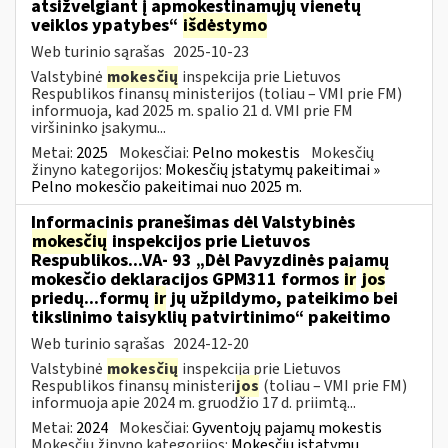
atsižvelgiant į apmokestinamųjų vienetų
veiklos ypatybes“
išdėstymo
Web turinio sąrašas
2025-10-23
Valstybinė
mokesčių
inspekcija prie Lietuvos
Respublikos finansų ministerijos (toliau – VMI prie FM)
informuoja, kad 2025 m. spalio 21 d. VMI prie FM
viršininko įsakymu...
Metai:
2025
Mokesčiai:
Pelno mokestis
Mokesčių
žinyno kategorijos:
Mokesčių įstatymų pakeitimai »
Pelno mokesčio pakeitimai nuo 2025 m.
Informacinis pranešimas dėl Valstybinės
mokesčių
inspekcijos prie Lietuvos
Respublikos...VA- 93 „Dėl Pavyzdinės pajamų
mokesčio deklaracijos GPM311 formos
ir
jos
priedų...formų
ir
jų užpildymo, pateikimo bei
tikslinimo taisyklių patvirtinimo“ pakeitimo
Web turinio sąrašas
2024-12-20
Valstybinė
mokesčių
inspekcija prie Lietuvos
Respublikos finansų ministeri
jos
(toliau – VMI prie FM)
informuoja apie 2024 m. gruodžio 17 d. priimtą...
Metai:
2024
Mokesčiai:
Gyventojų pajamų mokestis
Mokesčių žinyno kategorijos:
Mokesčių įstatymų