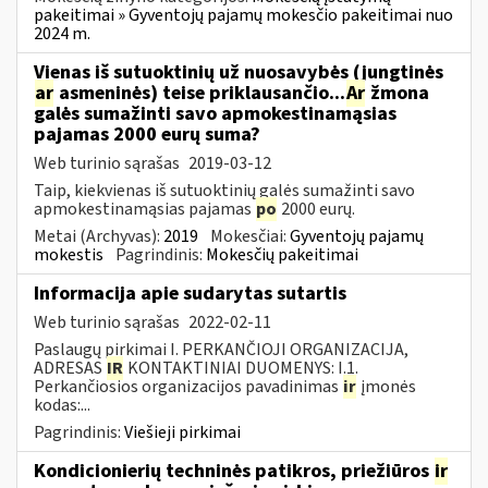
pakeitimai » Gyventojų pajamų mokesčio pakeitimai nuo
2024 m.
Vienas iš sutuoktinių už nuosavybės (jungtinės
ar
asmeninės) teise priklausančio...
Ar
žmona
galės sumažinti savo apmokestinamąsias
pajamas 2000 eurų suma?
Web turinio sąrašas
2019-03-12
Taip, kiekvienas iš sutuoktinių galės sumažinti savo
apmokestinamąsias pajamas
po
2000 eurų.
Metai (Archyvas):
2019
Mokesčiai:
Gyventojų pajamų
mokestis
Pagrindinis:
Mokesčių pakeitimai
Informacija apie sudarytas sutartis
Web turinio sąrašas
2022-02-11
Paslaugų pirkimai I. PERKANČIOJI ORGANIZACIJA,
ADRESAS
IR
KONTAKTINIAI DUOMENYS: I.1.
Perkančiosios organizacijos pavadinimas
ir
įmonės
kodas:...
Pagrindinis:
Viešieji pirkimai
Kondicionierių techninės patikros, priežiūros
ir