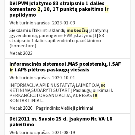
Dėl PVM įstatymo 83 straipsnio 1 dalies
komentaro
2
, 10, 17 punktų pakeitimo
ir
papildymo
Web turinio sąrašas
2023-01-03
Siekdami užtikrinti sklandų
mokesčių
įstatymų
įgyvendinimą, parengėme PVM įstatymo[1] 83
straipsnio 1 dalies apibendrinto paaiškinimo
(komentaro)...
Metai:
2023
Informacinės sistemos i.MAS posistemių, i.SAF
ir
i.APS plėtros paslaugų viešasis
Web turinio sąrašas
2020-10-01
INFORMACIJA APIE NUSTATYTĄ LAIMĖTOJĄ
IR
KETINIMĄ SUDARYTI SUTARTĮ Paslaugų pirkimai I.
PERKANČIOJI ORGANIZACIJA, ADRESAS
IR
KONTAKTINIAI...
Metai:
2020
Pagrindinis:
Viešieji pirkimai
Dėl 2011 m. Sausio 25 d. Įsakymo Nr. VA-16
pakeitimo
Web turinio sąrašas
2021-08-19