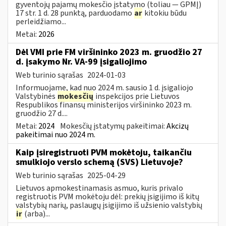
gyventojų pajamų mokesčio įstatymo (toliau — GPMĮ)
17 str. 1 d. 28 punktą, parduodamo
ar
kitokiu būdu
perleidžiamo...
Metai:
2026
Dėl VMI prie FM viršininko 2023 m. gruodžio 27
d. įsakymo Nr. VA-99 įsigaliojimo
Web turinio sąrašas
2024-01-03
Informuojame, kad nuo 2024 m. sausio 1 d. įsigaliojo
Valstybinės
mokesčių
inspekcijos prie Lietuvos
Respublikos finansų ministerijos viršininko 2023 m.
gruodžio 27 d....
Metai:
2024
Mokesčių įstatymų pakeitimai:
Akcizų
pakeitimai nuo 2024 m.
Kaip įsiregistruoti PVM mokėtoju, taikančiu
smulkiojo verslo schemą (SVS) Lietuvoje?
Web turinio sąrašas
2025-04-29
Lietuvos apmokestinamasis asmuo, kuris privalo
registruotis PVM mokėtoju dėl: prekių įsigijimo iš kitų
valstybių narių, paslaugų įsigijimo iš užsienio valstybių
ir
(arba)...