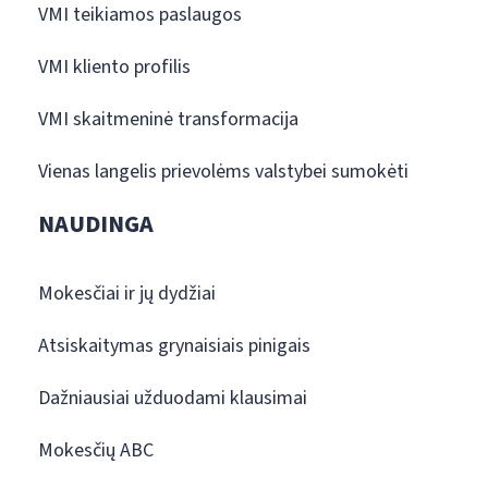
VMI teikiamos paslaugos
VMI kliento profilis
VMI skaitmeninė transformacija
Vienas langelis prievolėms valstybei sumokėti
NAUDINGA
Mokesčiai ir jų dydžiai
Atsiskaitymas grynaisiais pinigais
Dažniausiai užduodami klausimai
Mokesčių ABC