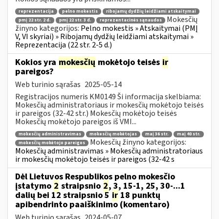
reprezentacija
pelno mokestis
ribojamų dydžių leidžiami atskaitymai
Mokesčių
pmį 22 str. 2 d.
pmį 22 str. 3 d.
reprezentacinės sąnaudos
žinyno kategorijos:
Pelno mokestis » Atskaitymai (PMĮ
V, VI skyriai) » Ribojamų dydžių leidžiami atskaitymai »
Reprezentacija (22 str. 2-5 d.)
Kokios yra
mokesčių
mokėtojo teisės
ir
pareigos?
Web turinio sąrašas
2025-05-14
Registracijos numeris KM0149 Ši informacija skelbiama:
Mokesčių administratoriaus ir mokesčių mokėtojo teisės
ir pareigos (32-42 str.) Mokesčių mokėtojo teisės
Mokesčių mokėtojo pareigos iš VMI...
mokesčių administravimas
mokesčių mokėtojas
maį 36 str.
maį 40 str.
Mokesčių žinyno kategorijos:
mokesčių mokėtojo pareigos
Mokesčių administravimas » Mokesčių administratoriaus
ir mokesčių mokėtojo teisės ir pareigos (32-42 s
Dėl Lietuvos Respublikos pelno mokesčio
įstatymo
2
straipsnio
2
, 3, 15-1, 25, 30-...1
dalių bei 12 straipsnio 5
ir
18 punktų
apibendrinto paaiškinimo (komentaro)
Web turinio sąrašas
2024-05-07