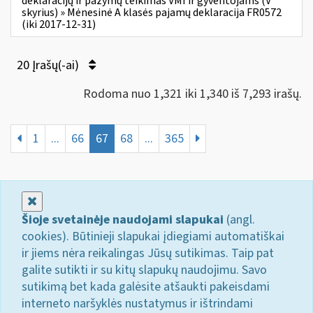
deklaracijų ir pažymų teikimas VMI ir gyventojams (V
skyrius) » Mėnesinė A klasės pajamų deklaracija FR0572
(iki 2017-12-31)
20 Įrašų(-ai)
Rodoma nuo 1,321 iki 1,340 iš 7,293 irašų.
1
...
66
67
68
...
365
Uždaryti
Šioje svetainėje naudojami slapukai
(angl.
cookies). Būtinieji slapukai įdiegiami automatiškai
ir jiems nėra reikalingas Jūsų sutikimas. Taip pat
galite sutikti ir su kitų slapukų naudojimu. Savo
sutikimą bet kada galėsite atšaukti pakeisdami
interneto naršyklės nustatymus ir ištrindami