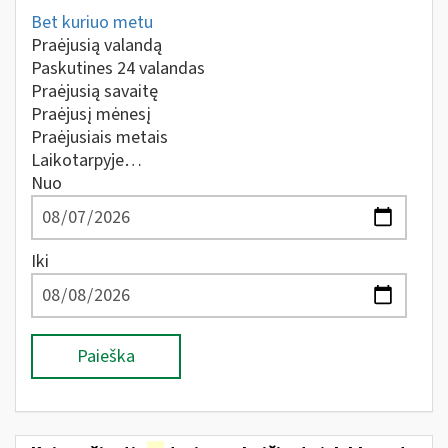
Bet kuriuo metu
Praėjusią valandą
Paskutines 24 valandas
Praėjusią savaitę
Praėjusį mėnesį
Praėjusiais metais
Laikotarpyje…
Nuo
Iki
Paieška