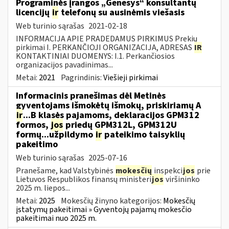
Programinės įrangos „Genesys“ konsultantų
licencijų
ir
telefonų su ausinėmis viešasis
Web turinio sąrašas
2021-02-18
INFORMACIJA APIE PRADEDAMUS PIRKIMUS Prekių
pirkimai I. PERKANČIOJI ORGANIZACIJA, ADRESAS
IR
KONTAKTINIAI DUOMENYS: I.1. Perkančiosios
organizacijos pavadinimas...
Metai:
2021
Pagrindinis:
Viešieji pirkimai
Informacinis pranešimas dėl Metinės
gyventojams išmokėtų išmokų, priskiriamų A
ir
...B klasės pajamoms, deklaracijos GPM312
formos,
jos
priedų GPM312L, GPM312U
formų...užpildymo
ir
pateikimo taisyklių
pakeitimo
Web turinio sąrašas
2025-07-16
Pranešame, kad Valstybinės
mokesčių
inspekci
jos
prie
Lietuvos Respublikos finansų ministeri
jos
viršininko
2025 m. liepos...
Metai:
2025
Mokesčių žinyno kategorijos:
Mokesčių
įstatymų pakeitimai » Gyventojų pajamų mokesčio
pakeitimai nuo 2025 m.