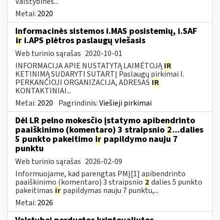
Valstybinės...
Metai:
2020
Informacinės sistemos i.MAS posistemių, i.SAF
ir
i.APS plėtros paslaugų viešasis
Web turinio sąrašas
2020-10-01
INFORMACIJA APIE NUSTATYTĄ LAIMĖTOJĄ
IR
KETINIMĄ SUDARYTI SUTARTĮ Paslaugų pirkimai I.
PERKANČIOJI ORGANIZACIJA, ADRESAS
IR
KONTAKTINIAI...
Metai:
2020
Pagrindinis:
Viešieji pirkimai
Dėl LR pelno mokesčio įstatymo apibendrinto
paaiškinimo (komentaro) 3 straipsnio
2
...dalies
5 punkto pakeitimo
ir
papildymo nauju 7
punktu
Web turinio sąrašas
2026-02-09
Informuojame, kad parengtas PMĮ[1] apibendrinto
paaiškinimo (komentaro) 3 straipsnio
2
dalies 5 punkto
pakeitimas
ir
papildymas nauju 7 punktu,...
Metai:
2026