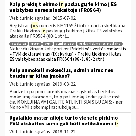
Kaip prekių tiekimo
ir
paslaugų teikimo į ES
valstybes nares ataskaitoje (FR0564)
Web turinio sąrašas
2025-07-02
Registraci
jos
numeris KM1155 Ši informacija skelbiama:
Prekių tiekimo
ir
paslaugų teikimo į kitas ES valstybes
ataskaita FR0564 (88-1 str.)...
ataskaita
fr0564
pvm
pvmį 88-1 str
prekių tiekimo į es ataskaita
Mokesčių žinyno kategorijos:
Pridėtinės vertės mokestis
» PVM deklaravimas (IX skyrius) » Prekių tiekimo į kitas
ES valstybes ataskaita FR0564 (88-1, 88-2 str.)
Kaip sumokėti mokesčius, administracines
baudas
ar
kitas įmokas?
Web turinio sąrašas
2019-03-22
Biudžeto pajamų surenkamąsias sąskaitas bei kitus
mokėjimų duomenis, taip pat įmokų kodus galite rasti
čia. MOKĖJIMĄ VMI GALITE ATLIKTI ŠIAIS BŪDAIS: • per
Mano VMI sistemą: Instrukciją su...
ilgalaikio materialiojo turto vieneto pirkimo
PVM atskaitos suma gali būti netikslinama
ir
Web turinio sąrašas
2018-11-22