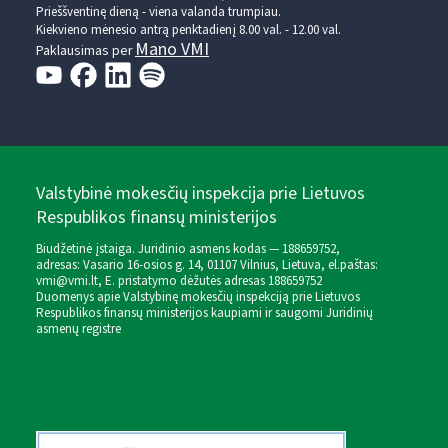
Prieššventinę dieną - viena valanda trumpiau.
Kiekvieno mėnesio antrą penktadienį 8.00 val. - 12.00 val.
Mano VMI
Paklausimas per
Valstybinė mokesčių inspekcija prie Lietuvos
Respublikos finansų ministerijos
Biudžetinė įstaiga. Juridinio asmens kodas — 188659752,
adresas: Vasario 16-osios g. 14, 01107 Vilnius, Lietuva, el.paštas:
vmi@vmi.lt
, E. pristatymo dėžutės adresas 188659752
Duomenys apie Valstybinę mokesčių inspekciją prie Lietuvos
Respublikos finansų ministerijos kaupiami ir saugomi Juridinių
asmenų registre