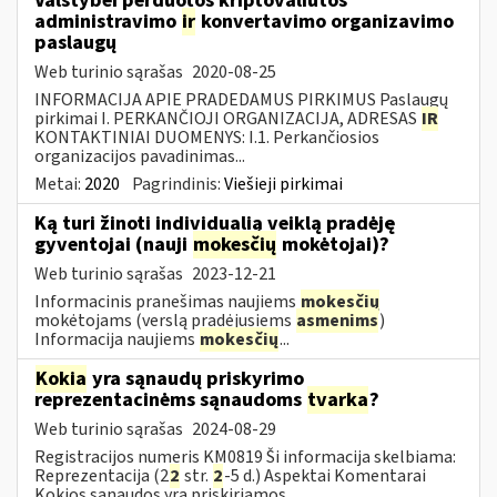
Valstybei perduotos kriptovaliutos
administravimo
ir
konvertavimo organizavimo
paslaugų
Web turinio sąrašas
2020-08-25
INFORMACIJA APIE PRADEDAMUS PIRKIMUS Paslaugų
pirkimai I. PERKANČIOJI ORGANIZACIJA, ADRESAS
IR
KONTAKTINIAI DUOMENYS: I.1. Perkančiosios
organizacijos pavadinimas...
Metai:
2020
Pagrindinis:
Viešieji pirkimai
Ką turi žinoti individualią veiklą pradėję
gyventojai (nauji
mokesčių
mokėtojai)?
Web turinio sąrašas
2023-12-21
Informacinis pranešimas naujiems
mokesčių
mokėtojams (verslą pradėjusiems
asmenims
)
Informacija naujiems
mokesčių
...
Kokia
yra sąnaudų priskyrimo
reprezentacinėms sąnaudoms
tvarka
?
Web turinio sąrašas
2024-08-29
Registracijos numeris KM0819 Ši informacija skelbiama:
Reprezentacija (2
2
str.
2
-5 d.) Aspektai Komentarai
Kokios sąnaudos yra priskiriamos...