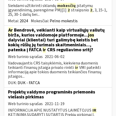
Siekdami užtikrinti sklandų
mokesčių
įstatymų
įgyvendinimą, parengėme PMĮ[1]
2
straipsnio
2
, 3, 15-1,
25, 30-1 dalių bei...
Metai:
2024
Mokesčiai:
Pelno mokestis
Ar
Bendrovė, veikianti kaip virtualiųjų valiutų
birža, kurios valdomoje platformoje...
jos
dalyviai (klientai) turi galimybę keistis bet
kokių rūšių jų turimais skaitmeniniais...,
patenka į FATCA
ir
CRS reguliavimo sritį?
Web turinio sąrašas
2021-06-02
Vadovaujantis CRS taisyklėmis, kiekviena duomenis
teikianti finansų įstaiga privalo rinkti
ir
VMI pateikti
informaciją apie tokios duomenis teikiančios finansų
įstaigos...
DUK:
DUK - FATCA
Projektų valdymo programinės priemonės
viešasis pirkimas
Web turinio sąrašas
2021-11-19
INFORMACIJA APIE NUSTATYTUS LAIMĖTOJUS
IR
KETINIMĄ SUDARYTI SUTARTIS Prekių pirkimai I.