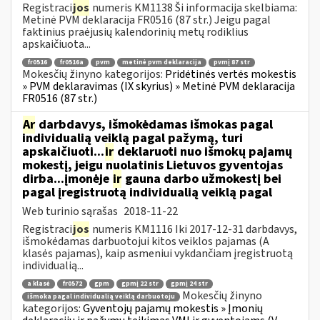
Registraci
jos
numeris KM1138 Ši informacija skelbiama:
Metinė PVM deklaracija FR0516 (87 str.) Jeigu pagal
faktinius praėjusių kalendorinių metų rodiklius
apskaičiuota...
fr0516
fr0516a
pvm
metinė pvm deklaracija
pvmį 87 str
Mokesčių žinyno kategorijos:
Pridėtinės vertės mokestis
» PVM deklaravimas (IX skyrius) » Metinė PVM deklaracija
FR0516 (87 str.)
Ar
darbdavys, išmokėdamas išmokas pagal
individualią veiklą pagal pažymą, turi
apskaičiuoti...
ir
deklaruoti nuo išmokų pajamų
mokestį, jeigu nuolatinis Lietuvos gyventojas
dirba...įmonėje
ir
gauna darbo užmokestį bei
pagal įregistruotą individualią veiklą pagal
Web turinio sąrašas
2018-11-22
Registraci
jos
numeris KM1116 Iki 2017-12-31 darbdavys,
išmokėdamas darbuotojui kitos veiklos pajamas (A
klasės pajamas), kaip asmeniui vykdančiam įregistruotą
individualią...
a klasė
fr0572
gpm
gpmį 22 str
gpmį 24 str
Mokesčių žinyno
išmoka pagal individualią veiklą darbuotoju
kategorijos:
Gyventojų pajamų mokestis » Įmonių