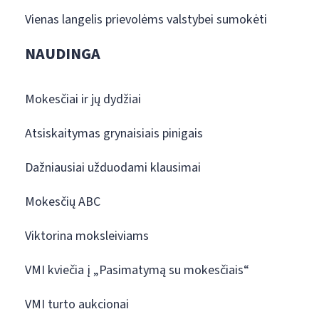
Vienas langelis prievolėms valstybei sumokėti
NAUDINGA
Mokesčiai ir jų dydžiai
Atsiskaitymas grynaisiais pinigais
Dažniausiai užduodami klausimai
Mokesčių ABC
Viktorina moksleiviams
VMI kviečia į „Pasimatymą su mokesčiais“
VMI turto aukcionai