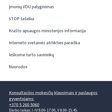
Įmonių VDU palyginimas
STOP šešėliui
Krašto apsaugos ministerijos informacija
Interneto svetainės atitikties paraiška
Ieškome turto savininkų
Nuorodos
Konsultacijos mokesčių klausimais ir paslaugos
gyventojams:
+370 5 260 5060
Darbo laikas: I-IV 8.00-17.00, V 8.00-15.45.