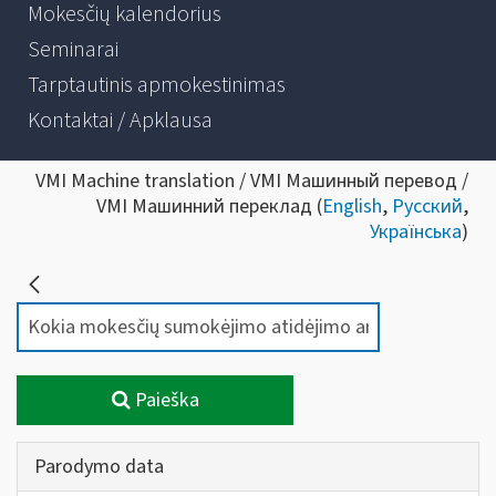
Mokesčių kalendorius
Seminarai
Tarptautinis apmokestinimas
Kontaktai / Apklausa
VMI Machine translation / VMI Машинный перевод /
VMI Машинний переклад (
English
,
Русский
,
Українська
)
Paieška
Parodymo data