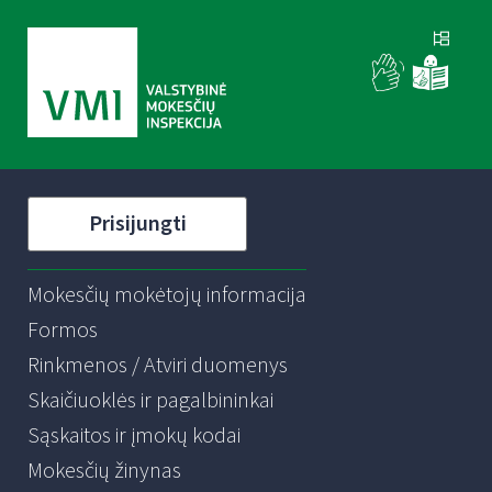
Prisijungti
Mokesčių mokėtojų informacija
Formos
Rinkmenos / Atviri duomenys
Skaičiuoklės ir pagalbininkai
Sąskaitos ir įmokų kodai
Mokesčių žinynas