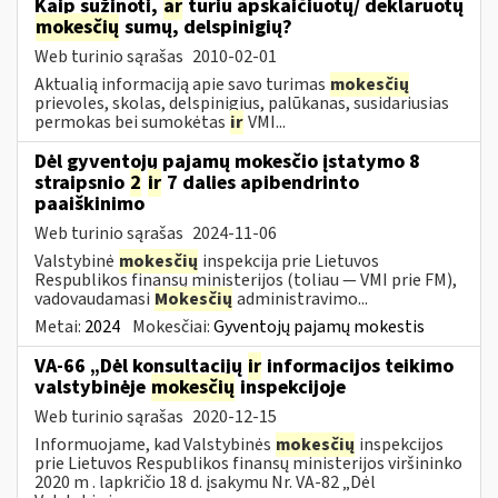
Kaip sužinoti,
ar
turiu apskaičiuotų/ deklaruotų
mokesčių
sumų, delspinigių?
Web turinio sąrašas
2010-02-01
Aktualią informaciją apie savo turimas
mokesčių
prievoles, skolas, delspinigius, palūkanas, susidariusias
permokas bei sumokėtas
ir
VMI...
Dėl gyventojų pajamų mokesčio įstatymo 8
straipsnio
2
ir
7 dalies apibendrinto
paaiškinimo
Web turinio sąrašas
2024-11-06
Valstybinė
mokesčių
inspekcija prie Lietuvos
Respublikos finansų ministerijos (toliau — VMI prie FM),
vadovaudamasi
Mokesčių
administravimo...
Metai:
2024
Mokesčiai:
Gyventojų pajamų mokestis
VA-66 „Dėl konsultacijų
ir
informacijos teikimo
valstybinėje
mokesčių
inspekcijoje
Web turinio sąrašas
2020-12-15
Informuojame, kad Valstybinės
mokesčių
inspekcijos
prie Lietuvos Respublikos finansų ministerijos viršininko
2020 m . lapkričio 18 d. įsakymu Nr. VA-82 „Dėl