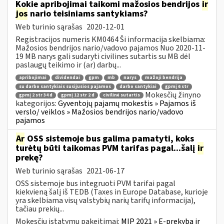
Kokie apribojimai taikomi mažosios bendrijos
ir
jos
nario teisiniams santykiams?
Web turinio sąrašas
2020-12-01
Registracijos numeris KM0464 Ši informacija skelbiama:
Mažosios bendrijos nario/vadovo pajamos Nuo 2020-11-
19 MB narys gali sudaryti civilines sutartis su MB dėl
paslaugų teikimo ir (ar) darbų...
apribojimai
dividendai
gpm
mb
narys
mažoji bendrija
su darbo santykiais susijusios pajamos
darbo santykiai
gpmį 6 str
Mokesčių žinyno
gpmį 2 str 34 d
gpmį 12 str 2 d
civilinė sutartis
kategorijos:
Gyventojų pajamų mokestis » Pajamos iš
verslo/ veiklos » Mažosios bendrijos nario/vadovo
pajamos
Ar
OSS sistemoje bus galima pamatyti, koks
turėtų būti taikomas PVM tarifas pagal...šalį
ir
prekę?
Web turinio sąrašas
2021-06-17
OSS sistemoje bus integruoti PVM tarifai pagal
kiekvieną šalį iš TEDB (Taxes in Europe Database, kurioje
yra skelbiama visų valstybių narių tarifų informacija),
tačiau prekių...
Mokesčių įstatymų pakeitimai:
MĮP 2021 » E-prekyba ir