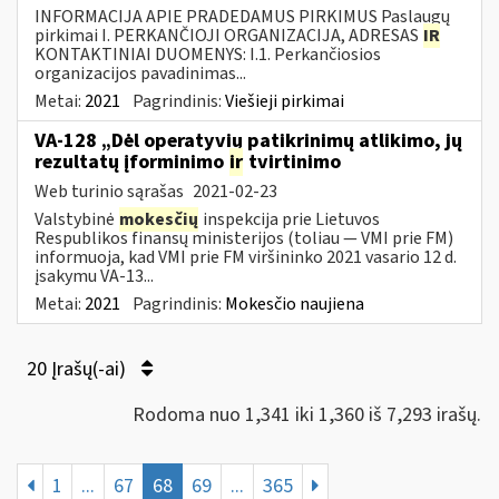
INFORMACIJA APIE PRADEDAMUS PIRKIMUS Paslaugų
pirkimai I. PERKANČIOJI ORGANIZACIJA, ADRESAS
IR
KONTAKTINIAI DUOMENYS: I.1. Perkančiosios
organizacijos pavadinimas...
Metai:
2021
Pagrindinis:
Viešieji pirkimai
VA-128 „Dėl operatyvių patikrinimų atlikimo, jų
rezultatų įforminimo
ir
tvirtinimo
Web turinio sąrašas
2021-02-23
Valstybinė
mokesčių
inspekcija prie Lietuvos
Respublikos finansų ministerijos (toliau ― VMI prie FM)
informuoja, kad VMI prie FM viršininko 2021 vasario 12 d.
įsakymu VA-13...
Metai:
2021
Pagrindinis:
Mokesčio naujiena
20 Įrašų(-ai)
Rodoma nuo 1,341 iki 1,360 iš 7,293 irašų.
1
...
67
68
69
...
365