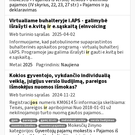
pajamos (IV skyrius, 22, 23, 27 str.) » Pajamos ir jų
deklaravimas
Virtualiame buhalteryje i.APS - galimybė
išrašyti e.kvitą
ir
e.sąskaitą (eInvoicing
Web turinio sąrašas
2025-04-02
Informuojame, kad patobulinome supaprastintos
buhalterinės apskaitos programą - virtualų buhalterį
i.APS. Programoje jau galima išrašyti
ir
gauti e.kvitą bei
e.sąskaitą...
Metai:
2025
Pagrindinis:
Naujiena
Kokios gyventojo, vykdančio individualią
veiklą, įsigijus verslo liudijimą, pareigos
išmokėjus nuomos išmokas?
Web turinio sąrašas
2024-11-22
Registraci
jos
numeris KM0614 Ši informacija skelbiama:
Teisės, pareigos
ir
apribojimai Nuo 2018-01-01 už
nekilnojamojo turto nuomą gautos pajamos...
gpm
pareigos
gpmį 22 str
individuali veikla
verslo liudijimas
Mokesčių žinyno
nuomos išmokos
nuomos pajamos
kategorijos:
Gyventojų pajamų mokestis » Pajamos iš