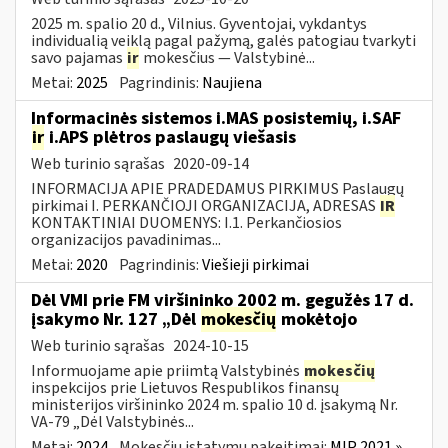
2025 m. spalio 20 d., Vilnius. Gyventojai, vykdantys
individualią veiklą pagal pažymą, galės patogiau tvarkyti
savo pajamas
ir
mokesčius — Valstybinė...
Metai:
2025
Pagrindinis:
Naujiena
Informacinės sistemos i.MAS posistemių, i.SAF
ir
i.APS plėtros paslaugų viešasis
Web turinio sąrašas
2020-09-14
INFORMACIJA APIE PRADEDAMUS PIRKIMUS Paslaugų
pirkimai I. PERKANČIOJI ORGANIZACIJA, ADRESAS
IR
KONTAKTINIAI DUOMENYS: I.1. Perkančiosios
organizacijos pavadinimas...
Metai:
2020
Pagrindinis:
Viešieji pirkimai
Dėl VMI prie FM viršininko 2002 m. gegužės 17 d.
įsakymo Nr. 127 „Dėl
mokesčių
mokėtojo
Web turinio sąrašas
2024-10-15
Informuojame apie priimtą Valstybinės
mokesčių
inspekcijos prie Lietuvos Respublikos finansų
ministerijos viršininko 2024 m. spalio 10 d. įsakymą Nr.
VA-79 „Dėl Valstybinės...
Metai:
2024
Mokesčių įstatymų pakeitimai:
MĮP 2021 »