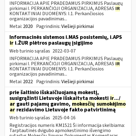
INFORMACIJA APIE PRADEDAMUS PIRKIMUS Paslaugų
pirkimai I. PERKANČIOJI ORGANIZACIJA, ADRESAS
IR
KONTAKTINIAI DUOMENYS: I.1. Perkančiosios
organizacijos pavadinimas...
Metai:
2020
Pagrindinis:
Viešieji pirkimai
Informacinės sistemos i.MAS posistemių, i.APS
ir
i.ŽUR plėtros paslaugų įsigijimo
Web turinio sąrašas
2022-03-07
INFORMACIJA APIE PRADEDAMUS PIRKIMUS Paslaugų
pirkimai I. PERKANČIOJI ORGANIZACIJA, ADRESAS
IR
KONTAKTINIAI DUOMENYS: I.1. Perkančiosios
organizacijos pavadinimas...
Metai:
2022
Pagrindinis:
Viešieji pirkimai
prie šaltinio išskaičiuojamą mokestį,
susigrąžinti Lietuvoje išskaitytą mokestį
ir
.../
ar
gauti pajamų gavimo,
mokesčių
sumokėjimo
ar
rezidavimo Lietuvoje fakto patvirtinimą
Web turinio sąrašas
2025-04-16
Registracijos numeris KM1521 Ši informacija skelbiama:
Tarptautinės dvigubo apmokestinimo išvengimo
sutartys Mokesčių žinynas Dokumentas Komentaras