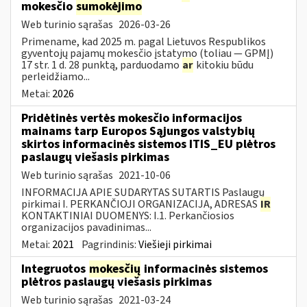
mokesčio
sumokėjimo
Web turinio sąrašas
2026-03-26
Primename, kad 2025 m. pagal Lietuvos Respublikos
gyventojų pajamų mokesčio įstatymo (toliau — GPMĮ)
17 str. 1 d. 28 punktą, parduodamo
ar
kitokiu būdu
perleidžiamo...
Metai:
2026
Pridėtinės vertės mokesčio informacijos
mainams tarp Europos Sąjungos valstybių
skirtos informacinės sistemos ITIS_EU plėtros
paslaugų viešasis pirkimas
Web turinio sąrašas
2021-10-06
INFORMACIJA APIE SUDARYTAS SUTARTIS Paslaugų
pirkimai I. PERKANČIOJI ORGANIZACIJA, ADRESAS
IR
KONTAKTINIAI DUOMENYS: I.1. Perkančiosios
organizacijos pavadinimas...
Metai:
2021
Pagrindinis:
Viešieji pirkimai
Integruotos
mokesčių
informacinės sistemos
plėtros paslaugų viešasis pirkimas
Web turinio sąrašas
2021-03-24