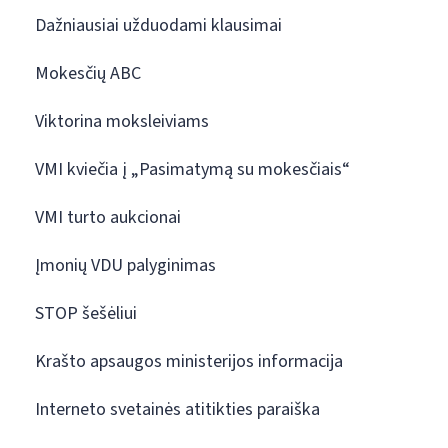
Dažniausiai užduodami klausimai
Mokesčių ABC
Viktorina moksleiviams
VMI kviečia į „Pasimatymą su mokesčiais“
VMI turto aukcionai
Įmonių VDU palyginimas
STOP šešėliui
Krašto apsaugos ministerijos informacija
Interneto svetainės atitikties paraiška