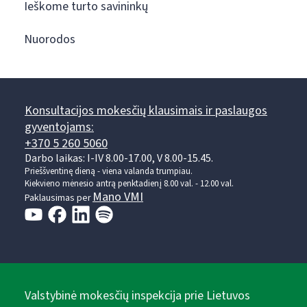
Ieškome turto savininkų
Nuorodos
Konsultacijos mokesčių klausimais ir paslaugos
gyventojams:
+370 5 260 5060
Darbo laikas: I-IV 8.00-17.00, V 8.00-15.45.
Prieššventinę dieną - viena valanda trumpiau.
Kiekvieno mėnesio antrą penktadienį 8.00 val. - 12.00 val.
Mano VMI
Paklausimas per
Valstybinė mokesčių inspekcija prie Lietuvos