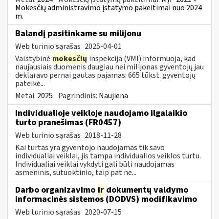
Mokesčių administravimo įstatymo pakeitimai nuo 2024
m.
Balandį pasitinkame su milijonu
Web turinio sąrašas
2025-04-01
Valstybinė
mokesčių
inspekcija (VMI) informuoja, kad
naujausiais duomenis daugiau nei milijonas gyventojų jau
deklaravo pernai gautas pajamas: 665 tūkst. gyventojų
pateikė...
Metai:
2025
Pagrindinis:
Naujiena
Individualioje veikloje naudojamo ilgalaikio
turto pranešimas (FR0457)
Web turinio sąrašas
2018-11-28
Kai turtas yra gyventojo naudojamas tik savo
individualiai veiklai, jis tampa individualios veiklos turtu.
Individualiai veiklai vykdyti gali būti naudojamas
asmeninis, sutuoktinio, taip pat ne...
Darbo organizavimo
ir
dokumentų valdymo
informacinės sistemos (DODVS) modifikavimo
Web turinio sąrašas
2020-07-15