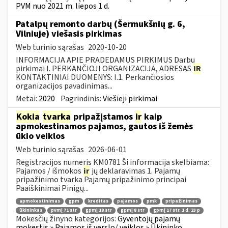
PVM nuo 2021 m. liepos 1 d.
Patalpų remonto darbų (Šermukšnių g. 6,
Vilniuje) viešasis pirkimas
Web turinio sąrašas
2020-10-20
INFORMACIJA APIE PRADEDAMUS PIRKIMUS Darbų
pirkimai I. PERKANČIOJI ORGANIZACIJA, ADRESAS
IR
KONTAKTINIAI DUOMENYS: I.1. Perkančiosios
organizacijos pavadinimas...
Metai:
2020
Pagrindinis:
Viešieji pirkimai
Kokia
tvarka
pripažįstamos
ir
kaip
apmokestinamos pajamos, gautos iš žemės
ūkio veiklos
Web turinio sąrašas
2026-06-01
Registracijos numeris KM0781 Ši informacija skelbiama:
Pajamos / išmokos
ir
jų deklaravimas 1. Pajamų
pripažinimo tvarka Pajamų pripažinimo principai
Paaiškinimai Pinigų...
apmokestinimas
gpm
kreditas
pajamos
pmk
pripažinimas
ūkininkas
pvmį 71 str
gpmį 18 str
gpmį 8 str
gpmį 17 str. 1 d. 23 p
Mokesčių žinyno kategorijos:
Gyventojų pajamų
mokestis » Pajamos iš verslo/ veiklos » Ūkininko