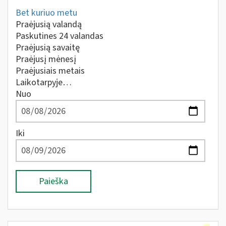
Bet kuriuo metu
Praėjusią valandą
Paskutines 24 valandas
Praėjusią savaitę
Praėjusį mėnesį
Praėjusiais metais
Laikotarpyje…
Nuo
Iki
Paieška