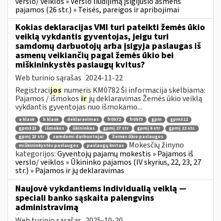
verslo/ veiklos » Verslo liudijimą įsigijusio asmens
pajamos (26 str.) » Teisės, pareigos ir apribojimai
Kokias deklaracijas VMI turi pateikti žemės ūkio
veiklą vykdantis gyventojas, jeigu turi
samdomų darbuotojų arba įsigyja paslaugas iš
asmenų veikiančių pagal žemės ūkio bei
miškininkystės paslaugų kvitus?
Web turinio sąrašas
2024-11-22
Registraci
jos
numeris KM0782 Ši informacija skelbiama:
Pajamos / išmokos
ir
jų deklaravimas Žemės ūkio veiklą
vykdantis gyventojas nuo išmokamo...
a klasė
b klasė
deklaravimas
fr0572
fr0573
gpm
gpm312
gpm313
išmokos
ūkininkas
gpmį 27 str
gpmį 6 str
gpmį 22 str.
gpmį 23 str
samdomi darbuotojai
žemės ūkio paslaugos
Mokesčių žinyno
miškininkystės paslaugos
paslaugų kvitas
kategorijos:
Gyventojų pajamų mokestis » Pajamos iš
verslo/ veiklos » Ūkininko pajamos (IV skyrius, 22, 23, 27
str.) » Pajamos ir jų deklaravimas
Naujovė vykdantiems individualią veiklą —
speciali banko sąskaita palengvins
administravimą
Web turinio sąrašas
2025-10-20