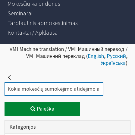
Mokesčių kalendorius
Seminarai
Tarptautinis apmokestinimas
Kontaktai / Apklausa
VMI Machine translation / VMI Машинный перевод /
VMI Машинний переклад (
English
,
Русский
,
Українська
)
Paieška
Kategorijos