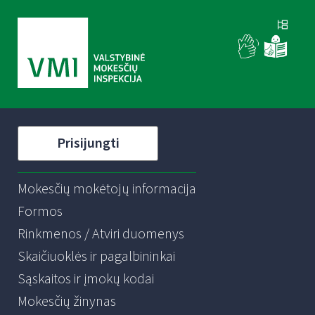
Prisijungti
Mokesčių mokėtojų informacija
Formos
Rinkmenos / Atviri duomenys
Skaičiuoklės ir pagalbininkai
Sąskaitos ir įmokų kodai
Mokesčių žinynas