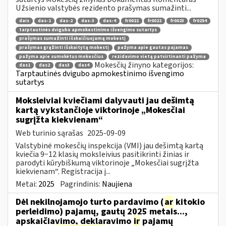
Užsienio valstybės rezidento prašymas sumažinti...
dais
das-1
das-2
das-3
das-4
fr0021
fr0022
fr0023
fr0254
tarptautinės dvigubo apmokestinimo išvengimo sutartys
prašymas sumažinti išskaičiuojamą mokestį
prašymas grąžinti išskaitytą mokestį
pažyma apie gautas pajamas
pažyma apie sumokėtus mokesčius
rezidavimo vietą patvirtinanti pažyma
Mokesčių žinyno kategorijos:
das1
das2
das3
das4
Tarptautinės dvigubo apmokestinimo išvengimo
sutartys
Moksleiviai kviečiami dalyvauti jau dešimtą
kartą vykstančioje viktorinoje „Mokesčiai
sugrįžta kiekvienam“
Web turinio sąrašas
2025-09-09
Valstybinė mokesčių inspekcija (VMI) jau dešimtą kartą
kviečia 9−12 klasių moksleivius pasitikrinti žinias ir
parodyti kūrybiškumą viktorinoje „Mokesčiai sugrįžta
kiekvienam“. Registracija į...
Metai:
2025
Pagrindinis:
Naujiena
Dėl nekilnojamojo turto pardavimo (
ar
kitokio
perleidimo) pajamų, gautų 2025 metais...,
apskaičiavimo, deklaravimo
ir
pajamų