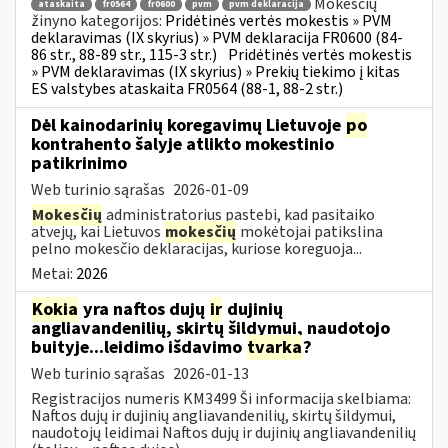
Mokesčių
ataskaita
fr0564
fr0600
pvm
pvm deklaracija
žinyno kategorijos:
Pridėtinės vertės mokestis » PVM
deklaravimas (IX skyrius) » PVM deklaracija FR0600 (84-
86 str., 88-89 str., 115-3 str.)
Pridėtinės vertės mokestis
» PVM deklaravimas (IX skyrius) » Prekių tiekimo į kitas
ES valstybes ataskaita FR0564 (88-1, 88-2 str.)
Dėl kainodarinių koregavimų Lietuvoje
po
kontrahento šalyje atlikto mokestinio
patikrinimo
Web turinio sąrašas
2026-01-09
Mokesčių
administratorius pastebi, kad pasitaiko
atvejų, kai Lietuvos
mokesčių
mokėtojai patikslina
pelno mokesčio deklaracijas, kuriose koreguoja...
Metai:
2026
Kokia
yra naftos dujų
ir
dujinių
angliavandenilių, skirtų šildymui, naudotojo
buityje...leidimo išdavimo
tvarka
?
Web turinio sąrašas
2026-01-13
Registracijos numeris KM3499 Ši informacija skelbiama:
Naftos dujų ir dujinių angliavandenilių, skirtų šildymui,
naudotojų leidimai Naftos dujų ir dujinių angliavandenilių