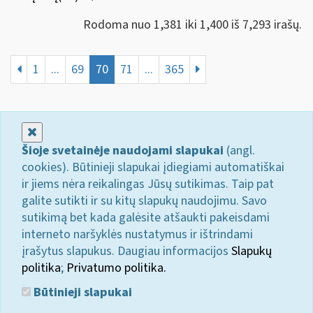
Rodoma nuo 1,381 iki 1,400 iš 7,293 irašų.
1
...
69
70
71
...
365
Uždaryti
Šioje svetainėje naudojami slapukai
(angl.
cookies). Būtinieji slapukai įdiegiami automatiškai
ir jiems nėra reikalingas Jūsų sutikimas. Taip pat
galite sutikti ir su kitų slapukų naudojimu. Savo
sutikimą bet kada galėsite atšaukti pakeisdami
interneto naršyklės nustatymus ir ištrindami
įrašytus slapukus. Daugiau informacijos
Slapukų
politika
;
Privatumo politika.
Būtinieji slapukai