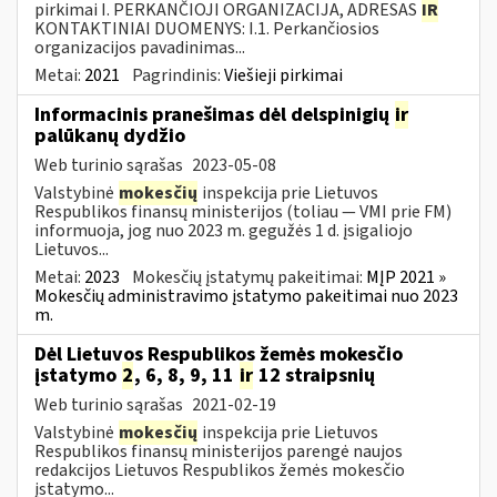
pirkimai I. PERKANČIOJI ORGANIZACIJA, ADRESAS
IR
KONTAKTINIAI DUOMENYS: I.1. Perkančiosios
organizacijos pavadinimas...
Metai:
2021
Pagrindinis:
Viešieji pirkimai
Informacinis pranešimas dėl delspinigių
ir
palūkanų dydžio
Web turinio sąrašas
2023-05-08
Valstybinė
mokesčių
inspekcija prie Lietuvos
Respublikos finansų ministerijos (toliau — VMI prie FM)
informuoja, jog nuo 2023 m. gegužės 1 d. įsigaliojo
Lietuvos...
Metai:
2023
Mokesčių įstatymų pakeitimai:
MĮP 2021 »
Mokesčių administravimo įstatymo pakeitimai nuo 2023
m.
Dėl Lietuvos Respublikos žemės mokesčio
įstatymo
2
, 6, 8, 9, 11
ir
12 straipsnių
Web turinio sąrašas
2021-02-19
Valstybinė
mokesčių
inspekcija prie Lietuvos
Respublikos finansų ministerijos parengė naujos
redakcijos Lietuvos Respublikos žemės mokesčio
įstatymo...