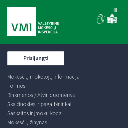
Prisijungti
Mokesčių mokėtojų informacija
Formos
Rinkmenos / Atviri duomenys
Skaičiuoklės ir pagalbininkai
Sąskaitos ir įmokų kodai
Mokesčių žinynas