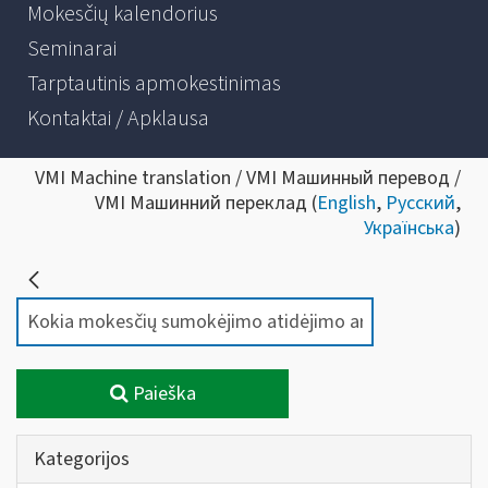
Mokesčių kalendorius
Seminarai
Tarptautinis apmokestinimas
Kontaktai / Apklausa
VMI Machine translation / VMI Машинный перевод /
VMI Машинний переклад (
English
,
Русский
,
Українська
)
Paieška
Kategorijos