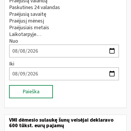
Praėjusią valandą
Paskutines 24 valandas
Praėjusią savaitę
Praėjusį mėnesį
Praėjusiais metais
Laikotarpyje…
Nuo
Iki
Paieška
VMI dėmesio sulaukę šunų veisėjai deklaravo
600 tūkst. eurų pajamų