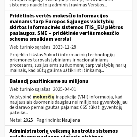
sistemos naudotojų administravimas Versijos...
Pridėtinės vertės mokesčio informacijos
mainams tarp Europos Sąjungos valstybių
skirtos informacinės sistemos ITIS_EU plėtros
paslaugos. SME – pridėtinės vertės mokesčio
schema smulkiam verslui
Web turinio sąrašas
2023-11-28
Projekto tikslas Sukurti informacinių technologijų
priemones tarpvalstybiniams ir nacionaliniams
procesams, susijusiems su duomenų tarp valstybių narių
mainais, kad būtų galima užtikrinti tinkamą...
Balandį pasitinkame su milijonu
Web turinio sąrašas
2025-04-01
Valstybinė
mokesčių
inspekcija (VMI) informuoja, kad
naujausiais duomenis daugiau nei milijonas gyventojų jau
deklaravo pernai gautas pajamas: 665 tūkst. gyventojų
pateikė...
Metai:
2025
Pagrindinis:
Naujiena
Administratorių veiksmų kontrolės sistemos
palaikymo paslaugų viešasis pirkimas