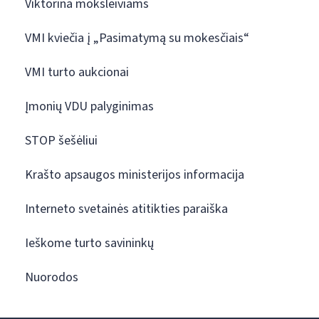
Viktorina moksleiviams
VMI kviečia į „Pasimatymą su mokesčiais“
VMI turto aukcionai
Įmonių VDU palyginimas
STOP šešėliui
Krašto apsaugos ministerijos informacija
Interneto svetainės atitikties paraiška
Ieškome turto savininkų
Nuorodos