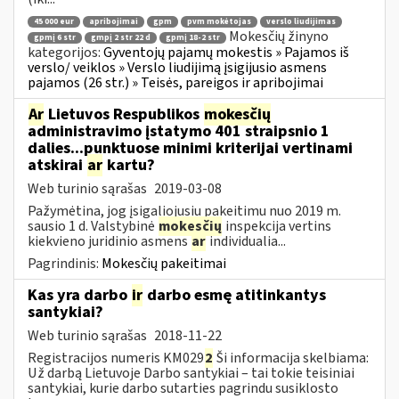
45 000 eur
apribojimai
gpm
pvm mokėtojas
verslo liudijimas
Mokesčių žinyno
gpmį 6 str
gmpį 2 str 22 d
gpmį 18-2 str
kategorijos:
Gyventojų pajamų mokestis » Pajamos iš
verslo/ veiklos » Verslo liudijimą įsigijusio asmens
pajamos (26 str.) » Teisės, pareigos ir apribojimai
Ar
Lietuvos Respublikos
mokesčių
administravimo įstatymo 401 straipsnio 1
dalies...punktuose minimi kriterijai vertinami
atskirai
ar
kartu?
Web turinio sąrašas
2019-03-08
Pažymėtina, jog įsigaliojusiu pakeitimu nuo 2019 m.
sausio 1 d. Valstybinė
mokesčių
inspekcija vertins
kiekvieno juridinio asmens
ar
individualia...
Pagrindinis:
Mokesčių pakeitimai
Kas yra darbo
ir
darbo esmę atitinkantys
santykiai?
Web turinio sąrašas
2018-11-22
Registracijos numeris KM029
2
Ši informacija skelbiama:
Už darbą Lietuvoje Darbo santykiai – tai tokie teisiniai
santykiai, kurie darbo sutarties pagrindu susiklosto