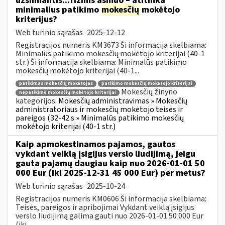
užsiimantis...fizinis asmuo – atitinka
minimalius patikimo
mokesčių
mokėtojo
kriterijus?
Web turinio sąrašas
2025-12-12
Registracijos numeris KM3673 Ši informacija skelbiama:
Minimalūs patikimo mokesčių mokėtojo kriterijai (40-1
str.) Ši informacija skelbiama: Minimalūs patikimo
mokesčių mokėtojo kriterijai (40-1...
patikimas mokesčių mokėtojas
patikimo mokesčių mokėtojo kriterijai
Mokesčių žinyno
nepatikimo mokesčių mokėtojo kriterijai
kategorijos:
Mokesčių administravimas » Mokesčių
administratoriaus ir mokesčių mokėtojo teisės ir
pareigos (32-42 s » Minimalūs patikimo mokesčių
mokėtojo kriterijai (40-1 str.)
Kaip apmokestinamos pajamos, gautos
vykdant veiklą įsigijus verslo liudijimą, jeigu
gauta pajamų daugiau kaip nuo 2026-01-01 50
000 Eur (iki 2025-12-31 45 000 Eur) per metus?
Web turinio sąrašas
2025-10-24
Registracijos numeris KM0606 Ši informacija skelbiama:
Teisės, pareigos ir apribojimai Vykdant veiklą įsigijus
verslo liudijimą galima gauti nuo 2026-01-01 50 000 Eur
(iki...