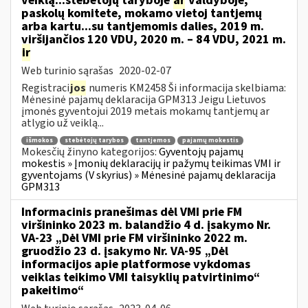
veiklą...stebėtojų taryboje
ar
valdyboje,
paskolų komitete, mokamo vietoj tantjemų
arba kartu...su tantjemomis dalies, 2019 m.
viršijančios 120 VDU, 2020 m. – 84 VDU, 2021 m.
ir
Web turinio sąrašas
2020-02-07
Registraci
jos
numeris KM2458 Ši informacija skelbiama:
Mėnesinė pajamų deklaracija GPM313 Jeigu Lietuvos
įmonės gyventojui 2019 metais mokamų tantjemų ar
atlygio už veiklą...
išmokos
stebėtojų tarybos
tantjemos
pajamų mokestis
Mokesčių žinyno kategorijos:
Gyventojų pajamų
mokestis » Įmonių deklaracijų ir pažymų teikimas VMI ir
gyventojams (V skyrius) » Mėnesinė pajamų deklaracija
GPM313
Informacinis pranešimas dėl VMI prie FM
viršininko 2023 m. balandžio 4 d. įsakymo Nr.
VA-23 „Dėl VMI prie FM viršininko 2022 m.
gruodžio 23 d. įsakymo Nr. VA-95 „Dėl
informacijos apie platformose vykdomas
veiklas teikimo VMI taisyklių patvirtinimo“
pakeitimo“