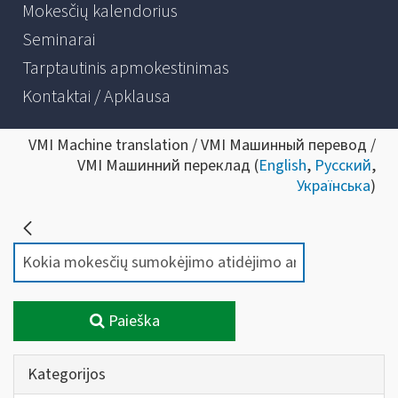
Mokesčių kalendorius
Seminarai
Tarptautinis apmokestinimas
Kontaktai / Apklausa
VMI Machine translation / VMI Машинный перевод /
VMI Машинний переклад (
English
,
Русский
,
Українська
)
Paieška
Kategorijos