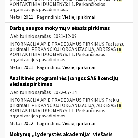
KONTAKTINIAI DUOMENYS: I.1. Perkančiosios
organizacijos pavadinimas...
Metai:
2021
Pagrindinis:
Viešieji pirkimai
Darbų saugos mokymų viešasis pirkimas
Web turinio sąrašas
2021-12-09
INFORMACIJA APIE PRADEDAMUS PIRKIMUS Paslaugų
pirkimai I. PERKANČIOJI ORGANIZACIJA, ADRESAS
IR
KONTAKTINIAI DUOMENYS: I.1. Perkančiosios
organizacijos pavadinimas...
Metai:
2021
Pagrindinis:
Viešieji pirkimai
Analitinės programinės įrangos SAS licencijų
viešasis pirkimas
Web turinio sąrašas
2022-07-14
INFORMACIJA APIE PRADEDAMUS PIRKIMUS Prekių
pirkimai I. PERKANČIOJI ORGANIZACIJA, ADRESAS
IR
KONTAKTINIAI DUOMENYS: I.1. Perkančiosios
organizacijos pavadinimas...
Metai:
2022
Pagrindinis:
Viešieji pirkimai
Mokymų „Lyderystės akademija“ viešasis