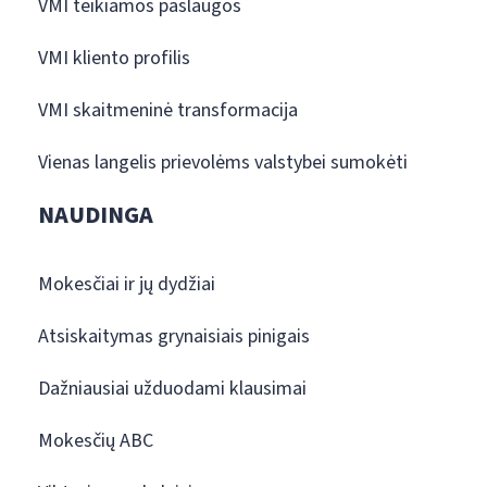
VMI teikiamos paslaugos
VMI kliento profilis
VMI skaitmeninė transformacija
Vienas langelis prievolėms valstybei sumokėti
NAUDINGA
Mokesčiai ir jų dydžiai
Atsiskaitymas grynaisiais pinigais
Dažniausiai užduodami klausimai
Mokesčių ABC