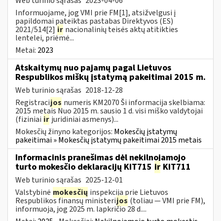
Web turinio sąrašas
2023-04-06
Informuojame, jog VMI prie FM[1], atsižvelgusi į
papildomai pateiktas pastabas Direktyvos (ES)
2021/514[2]
ir
nacionalinių teisės aktų atitikties
lentelei, priėmė...
Metai:
2023
Atskaitymų nuo pajamų pagal Lietuvos
Respublikos miškų įstatymą pakeitimai 2015 m.
Web turinio sąrašas
2018-12-28
Registraci
jos
numeris KM2070 Ši informacija skelbiama:
2015 metais Nuo 2015 m. sausio 1 d. visi miško valdytojai
(fiziniai
ir
juridiniai asmenys)...
Mokesčių žinyno kategorijos:
Mokesčių įstatymų
pakeitimai » Mokesčių įstatymų pakeitimai 2015 metais
Informacinis pranešimas dėl nekilnojamojo
turto mokesčio deklaracijų KIT715
ir
KIT711
Web turinio sąrašas
2025-12-01
Valstybinė
mokesčių
inspekcija prie Lietuvos
Respublikos finansų ministeri
jos
(toliau — VMI prie FM),
informuoja, jog 2025 m. lapkričio 28 d....