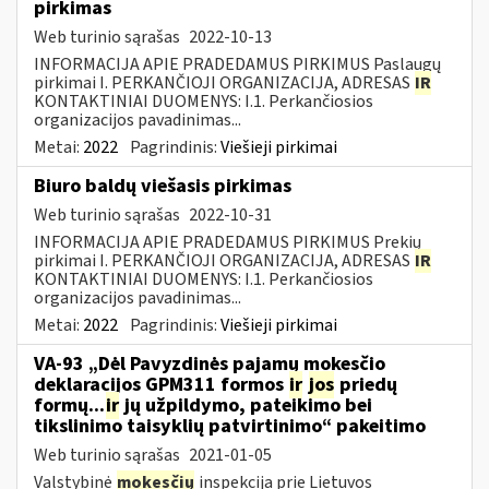
pirkimas
Web turinio sąrašas
2022-10-13
INFORMACIJA APIE PRADEDAMUS PIRKIMUS Paslaugų
pirkimai I. PERKANČIOJI ORGANIZACIJA, ADRESAS
IR
KONTAKTINIAI DUOMENYS: I.1. Perkančiosios
organizacijos pavadinimas...
Metai:
2022
Pagrindinis:
Viešieji pirkimai
Biuro baldų viešasis pirkimas
Web turinio sąrašas
2022-10-31
INFORMACIJA APIE PRADEDAMUS PIRKIMUS Prekių
pirkimai I. PERKANČIOJI ORGANIZACIJA, ADRESAS
IR
KONTAKTINIAI DUOMENYS: I.1. Perkančiosios
organizacijos pavadinimas...
Metai:
2022
Pagrindinis:
Viešieji pirkimai
VA-93 „Dėl Pavyzdinės pajamų mokesčio
deklaracijos GPM311 formos
ir
jos
priedų
formų...
ir
jų užpildymo, pateikimo bei
tikslinimo taisyklių patvirtinimo“ pakeitimo
Web turinio sąrašas
2021-01-05
Valstybinė
mokesčių
inspekcija prie Lietuvos