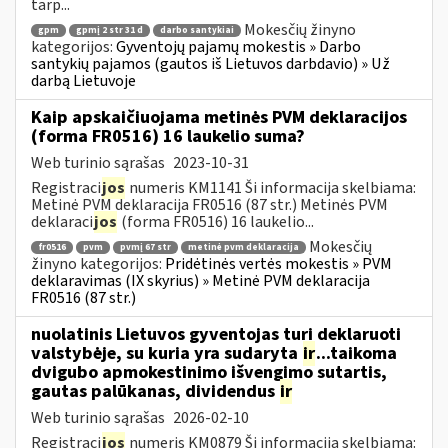
tarp...
Mokesčių žinyno
gpm
gpmį 2 str 31 d
darbo santykiai
kategorijos:
Gyventojų pajamų mokestis » Darbo
santykių pajamos (gautos iš Lietuvos darbdavio) » Už
darbą Lietuvoje
Kaip apskaičiuojama metinės PVM deklaracijos
(forma FR0516) 16 laukelio suma?
Web turinio sąrašas
2023-10-31
Registraci
jos
numeris KM1141 Ši informacija skelbiama:
Metinė PVM deklaracija FR0516 (87 str.) Metinės PVM
deklaraci
jos
(forma FR0516) 16 laukelio...
Mokesčių
fr0516
pvm
pvmį 67 str
metinė pvm deklaracija
žinyno kategorijos:
Pridėtinės vertės mokestis » PVM
deklaravimas (IX skyrius) » Metinė PVM deklaracija
FR0516 (87 str.)
nuolatinis Lietuvos gyventojas turi deklaruoti
valstybėje, su kuria yra sudaryta
ir
...taikoma
dvigubo apmokestinimo išvengimo sutartis,
gautas palūkanas, dividendus
ir
Web turinio sąrašas
2026-02-10
Registraci
jos
numeris KM0879 Ši informacija skelbiama: