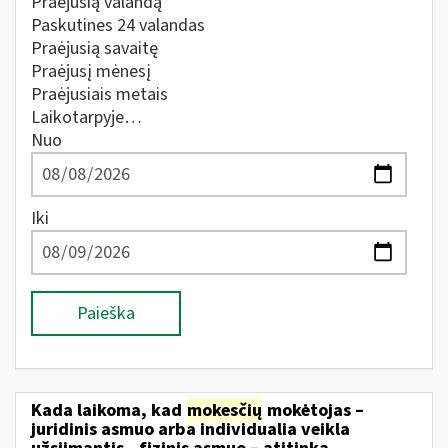
Praėjusią valandą
Paskutines 24 valandas
Praėjusią savaitę
Praėjusį mėnesį
Praėjusiais metais
Laikotarpyje…
Nuo
Iki
Paieška
Kada laikoma, kad
mokesčių
mokėtojas –
juridinis asmuo arba individualia veikla