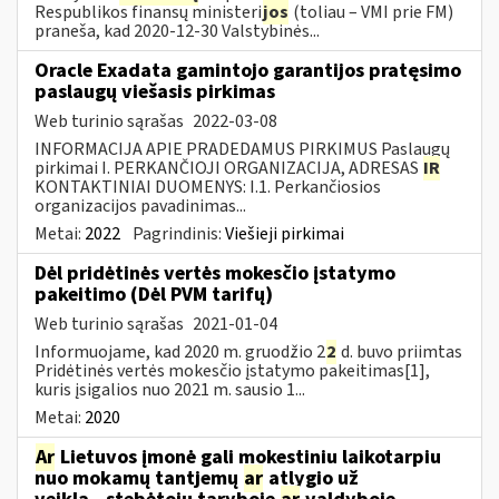
Respublikos finansų ministeri
jos
(toliau – VMI prie FM)
praneša, kad 2020-12-30 Valstybinės...
Oracle Exadata gamintojo garantijos pratęsimo
paslaugų viešasis pirkimas
Web turinio sąrašas
2022-03-08
INFORMACIJA APIE PRADEDAMUS PIRKIMUS Paslaugų
pirkimai I. PERKANČIOJI ORGANIZACIJA, ADRESAS
IR
KONTAKTINIAI DUOMENYS: I.1. Perkančiosios
organizacijos pavadinimas...
Metai:
2022
Pagrindinis:
Viešieji pirkimai
Dėl pridėtinės vertės mokesčio įstatymo
pakeitimo (Dėl PVM tarifų)
Web turinio sąrašas
2021-01-04
Informuojame, kad 2020 m. gruodžio 2
2
d. buvo priimtas
Pridėtinės vertės mokesčio įstatymo pakeitimas[1],
kuris įsigalios nuo 2021 m. sausio 1...
Metai:
2020
Ar
Lietuvos įmonė gali mokestiniu laikotarpiu
nuo mokamų tantjemų
ar
atlygio už