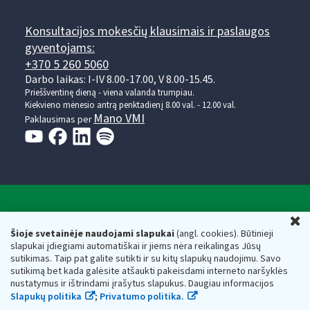
Konsultacijos mokesčių klausimais ir paslaugos
gyventojams:
+370 5 260 5060
Darbo laikas: I-IV 8.00-17.00, V 8.00-15.45.
Prieššventinę dieną - viena valanda trumpiau.
Kiekvieno mėnesio antrą penktadienį 8.00 val. - 12.00 val.
Mano VMI
Paklausimas per
Valstybinė mokesčių inspekcija prie Lietuvos
U
Respublikos finansų ministerijos
Šioje svetainėje naudojami slapukai
(angl. cookies). Būtinieji
slapukai įdiegiami automatiškai ir jiems nėra reikalingas Jūsų
Biudžetinė įstaiga. Juridinio asmens kodas — 188659752,
sutikimas. Taip pat galite sutikti ir su kitų slapukų naudojimu. Savo
adresas: Vasario 16-osios g. 14, 01107 Vilnius, Lietuva, el.paštas:
sutikimą bet kada galėsite atšaukti pakeisdami interneto naršyklės
vmi@vmi.lt
, E. pristatymo dėžutės adresas 188659752
nustatymus ir ištrindami įrašytus slapukus. Daugiau informacijos
Duomenys apie Valstybinę mokesčių inspekciją prie Lietuvos
Slapukų politika
;
Privatumo politika.
Respublikos finansų ministerijos kaupiami ir saugomi Juridinių