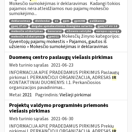
Mokesčio sumokėjimas ir deklaravimas Kadangi tokios
pajamos nėra atleidžiamos nuo pajamų mokesčio
sumokėjimo...
deklaravimas
dividendai
es
gpm
gpm308
palūkanos
gpmį 27 str
dvigubo apmokestinimo išvengimo sutartis
gpmį 37 str 1 d
mokesčio atskaitymas
honorarai
užsienio valstybė
europos sąjunga
Mokesčių žinyno kategorijos:
mokesčio užskaitymas
gpm311
Gyventojų pajamų mokestis » Pajamos, gautos iš
užsienio » Mokesčio sumokėjimas ir deklaravimas
Duomenų centro paslaugų viešasis pirkimas
Web turinio sąrašas
2021-06-23
INFORMACIJA APIE PRADEDAMUS PIRKIMUS Paslaugų
pirkimai I. PERKANČIOJI ORGANIZACIJA, ADRESAS
IR
KONTAKTINIAI DUOMENYS: I.1. Perkančiosios
organizacijos pavadinimas...
Metai:
2021
Pagrindinis:
Viešieji pirkimai
Projektų valdymo programinės priemonės
viešasis pirkimas
Web turinio sąrašas
2021-06-30
INFORMACIJA APIE PRADEDAMUS PIRKIMUS Prekių
pirkimai I. PERKANČIOJI ORGANIZACIJA, ADRESAS
IR