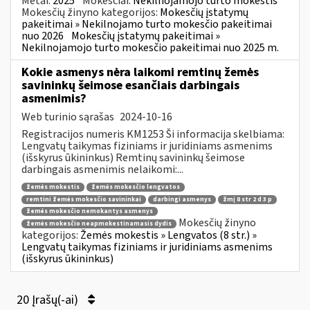
Metai:
2025
Mokesčiai:
Nekilnojamojo turto mokestis
Mokesčių žinyno kategorijos:
Mokesčių įstatymų
pakeitimai » Nekilnojamo turto mokesčio pakeitimai
nuo 2026
Mokesčių įstatymų pakeitimai »
Nekilnojamojo turto mokesčio pakeitimai nuo 2025 m.
Kokie asmenys nėra laikomi remtinų žemės
savininkų šeimose esančiais darbingais
asmenimis?
Web turinio sąrašas
2024-10-16
Registracijos numeris KM1253 Ši informacija skelbiama:
Lengvatų taikymas fiziniams ir juridiniams asmenims
(išskyrus ūkininkus) Remtinų savininkų šeimose
darbingais asmenimis nelaikomi:...
žemės mokestis
žemės mokesčio lengvatos
remtini žemės mokesčio savininkai
darbingi asmenys
žmį 8 str 2 d 3 p
žemės mokesčio nemokantys asmenys
Mokesčių žinyno
žemės mokesčio neapmokestinamasis dydis
kategorijos:
Žemės mokestis » Lengvatos (8 str.) »
Lengvatų taikymas fiziniams ir juridiniams asmenims
(išskyrus ūkininkus)
20 Įrašų(-ai)