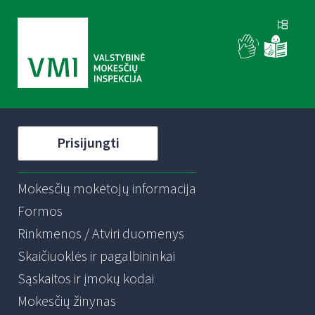
Prisijungti
Mokesčių mokėtojų informacija
Formos
Rinkmenos / Atviri duomenys
Skaičiuoklės ir pagalbininkai
Sąskaitos ir įmokų kodai
Mokesčių žinynas