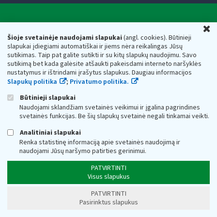
Valstybinė mokesčių inspekcija prie Lietuvos
U
Respublikos finansų ministerijos
Šioje svetainėje naudojami slapukai
(angl. cookies). Būtinieji
slapukai įdiegiami automatiškai ir jiems nėra reikalingas Jūsų
Biudžetinė įstaiga. Juridinio asmens kodas — 188659752,
sutikimas. Taip pat galite sutikti ir su kitų slapukų naudojimu. Savo
adresas: Vasario 16-osios g. 14, 01107 Vilnius, Lietuva, el.paštas:
sutikimą bet kada galėsite atšaukti pakeisdami interneto naršyklės
vmi@vmi.lt
, E. pristatymo dėžutės adresas 188659752
nustatymus ir ištrindami įrašytus slapukus. Daugiau informacijos
Duomenys apie Valstybinę mokesčių inspekciją prie Lietuvos
Slapukų politika
;
Privatumo politika.
Respublikos finansų ministerijos kaupiami ir saugomi Juridinių
asmenų registre
Būtinieji slapukai
Naudojami sklandžiam svetainės veikimui ir įgalina pagrindines
svetainės funkcijas. Be šių slapukų svetainė negali tinkamai veikti.
Analitiniai slapukai
Renka statistinę informaciją apie svetainės naudojimą ir
naudojami Jūsų naršymo patirties gerinimui.
PATVIRTINTI
Visus slapukus
PATVIRTINTI
Pasirinktus slapukus