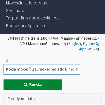
Mokesčių kalendorius
Seminarai
Tarptautinis apmokestinimas
Kontaktai / Apklausa
VMI Machine translation / VMI Машинный перевод /
VMI Машинний переклад (
English
,
Русский
,
Українська
)
Paieška
Parodymo data