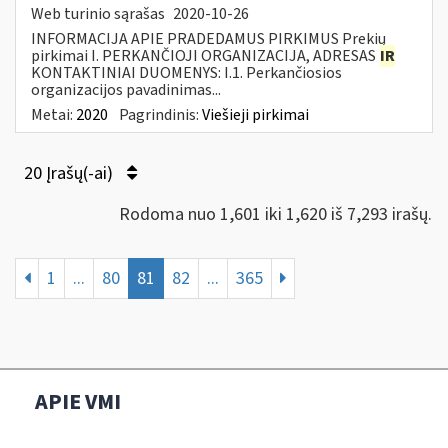
Web turinio sąrašas
2020-10-26
INFORMACIJA APIE PRADEDAMUS PIRKIMUS Prekių
pirkimai I. PERKANČIOJI ORGANIZACIJA, ADRESAS
IR
KONTAKTINIAI DUOMENYS: I.1. Perkančiosios
organizacijos pavadinimas...
Metai:
2020
Pagrindinis:
Viešieji pirkimai
20 Įrašų(-ai)
Rodoma nuo 1,601 iki 1,620 iš 7,293 irašų.
1
...
80
81
82
...
365
APIE VMI