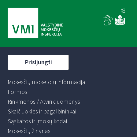
Prisijungti
Mokesčių mokėtojų informacija
Formos
Rinkmenos / Atviri duomenys
Skaičiuoklės ir pagalbininkai
Sąskaitos ir įmokų kodai
Mokesčių žinynas