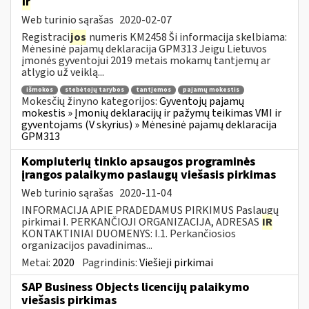
ir
Web turinio sąrašas
2020-02-07
Registraci
jos
numeris KM2458 Ši informacija skelbiama:
Mėnesinė pajamų deklaracija GPM313 Jeigu Lietuvos
įmonės gyventojui 2019 metais mokamų tantjemų ar
atlygio už veiklą...
išmokos
stebėtojų tarybos
tantjemos
pajamų mokestis
Mokesčių žinyno kategorijos:
Gyventojų pajamų
mokestis » Įmonių deklaracijų ir pažymų teikimas VMI ir
gyventojams (V skyrius) » Mėnesinė pajamų deklaracija
GPM313
Kompiuterių tinklo apsaugos programinės
įrangos palaikymo paslaugų viešasis pirkimas
Web turinio sąrašas
2020-11-04
INFORMACIJA APIE PRADEDAMUS PIRKIMUS Paslaugų
pirkimai I. PERKANČIOJI ORGANIZACIJA, ADRESAS
IR
KONTAKTINIAI DUOMENYS: I.1. Perkančiosios
organizacijos pavadinimas...
Metai:
2020
Pagrindinis:
Viešieji pirkimai
SAP Business Objects licencijų palaikymo
viešasis pirkimas