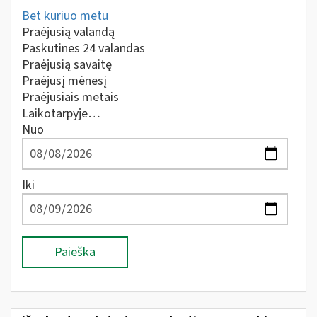
Bet kuriuo metu
Praėjusią valandą
Paskutines 24 valandas
Praėjusią savaitę
Praėjusį mėnesį
Praėjusiais metais
Laikotarpyje…
Nuo
Iki
Paieška