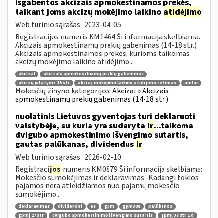
išgabentos akcizais apmokestinamos prekės,
taikant joms akcizų mokėjimo laikino
atidėjimo
Web turinio sąrašas
2023-04-05
Registracijos numeris KM1464 Ši informacija skelbiama:
Akcizais apmokestinamų prekių gabenimas (14-18 str.)
Akcizais apmokestinamos prekės, kurioms taikomas
akcizų mokėjimo laikino atidėjimo...
akcizai
akcizais apmokestinamų prekių gabenimas
akcizų įstatymo 15 str
akcizų mokėjimo laikino atidėjimo režimas
amlar
Mokesčių žinyno kategorijos:
Akcizai » Akcizais
apmokestinamų prekių gabenimas (14-18 str.)
nuolatinis Lietuvos gyventojas turi deklaruoti
valstybėje, su kuria yra sudaryta
ir
...taikoma
dvigubo apmokestinimo išvengimo sutartis,
gautas palūkanas, dividendus
ir
Web turinio sąrašas
2026-02-10
Registraci
jos
numeris KM0879 Ši informacija skelbiama:
Mokesčio sumokėjimas ir deklaravimas Kadangi tokios
pajamos nėra atleidžiamos nuo pajamų mokesčio
sumokėjimo...
deklaravimas
dividendai
es
gpm
gpm308
palūkanos
gpmį 27 str
dvigubo apmokestinimo išvengimo sutartis
gpmį 37 str 1 d