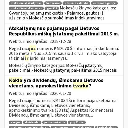
mokesčio atskaitymas
honorarai
užsienio valstybė
europos sąjunga
Mokesčių žinyno kategorijos:
mokesčio užskaitymas
gpm311
Gyventojų pajamų mokestis » Pajamos, gautos iš
užsienio » Mokesčio sumokėjimas ir deklaravimas
Atskaitymų nuo pajamų pagal Lietuvos
Respublikos miškų įstatymą pakeitimai 2015 m.
Web turinio sąrašas
2018-12-28
Registraci
jos
numeris KM2070 Ši informacija skelbiama:
2015 metais Nuo 2015 m. sausio 1 d. visi miško valdytojai
(fiziniai
ir
juridiniai asmenys)...
Mokesčių žinyno kategorijos:
Mokesčių įstatymų
pakeitimai » Mokesčių įstatymų pakeitimai 2015 metais
Kokia
yra dividendų, išmokamų Lietuvos
vienetams, apmokestinimo
tvarka
?
Web turinio sąrašas
2026-01-20
Registracijos numeris KM1034 Ši informacija skelbiama:
Dividendų, išmokamų Lietuvos vienetams,
apmokestinimo tvarka (33 str.) Aspektas Komentarai
Dividendų, išmokamų Lietuvos vienetams,...
akcijos
dividendai
pelno mokestis
pmį 33 str.
dividendų apmokestinimas
neapmokestinami dividendai
kapitalo dalis