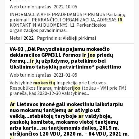
Web turinio sąrašas
2022-10-05
INFORMACIJA APIE PRADEDAMUS PIRKIMUS Paslaugų
pirkimai I. PERKANČIOJI ORGANIZACIJA, ADRESAS
IR
KONTAKTINIAI DUOMENYS: I.1. Perkančiosios
organizacijos pavadinimas...
Metai:
2022
Pagrindinis:
Viešieji pirkimai
VA-93 „Dėl Pavyzdinės pajamų mokesčio
deklaracijos GPM311 formos
ir
jos
priedų
formų...
ir
jų užpildymo, pateikimo bei
tikslinimo taisyklių patvirtinimo“ pakeitimo
Web turinio sąrašas
2021-01-05
Valstybinė
mokesčių
inspekcija prie Lietuvos
Respublikos finansų ministeri
jos
(toliau – VMI prie FM)
praneša, kad 2020-12-30 Valstybinės...
Ar
Lietuvos įmonė gali mokestiniu laikotarpiu
nuo mokamų tantjemų
ar
atlygio už
veiklą...stebėtojų taryboje
ar
valdyboje,
paskolų komitete, mokamo vietoj tantjemų
arba kartu...su tantjemomis dalies, 2019 m.
viršijančios 120 VDU, 2020 m. – 84 VDU, 2021 m.