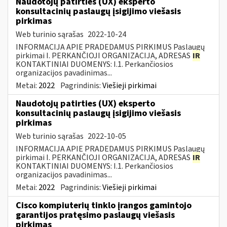
Naudotojų patirties (UX) eksperto
konsultacinių paslaugų įsigijimo viešasis
pirkimas
Web turinio sąrašas
2022-10-24
INFORMACIJA APIE PRADEDAMUS PIRKIMUS Paslaugų
pirkimai I. PERKANČIOJI ORGANIZACIJA, ADRESAS
IR
KONTAKTINIAI DUOMENYS: I.1. Perkančiosios
organizacijos pavadinimas...
Metai:
2022
Pagrindinis:
Viešieji pirkimai
Naudotojų patirties (UX) eksperto
konsultacinių paslaugų įsigijimo viešasis
pirkimas
Web turinio sąrašas
2022-10-05
INFORMACIJA APIE PRADEDAMUS PIRKIMUS Paslaugų
pirkimai I. PERKANČIOJI ORGANIZACIJA, ADRESAS
IR
KONTAKTINIAI DUOMENYS: I.1. Perkančiosios
organizacijos pavadinimas...
Metai:
2022
Pagrindinis:
Viešieji pirkimai
Cisco kompiuterių tinklo įrangos gamintojo
garantijos pratęsimo paslaugų viešasis
pirkimas