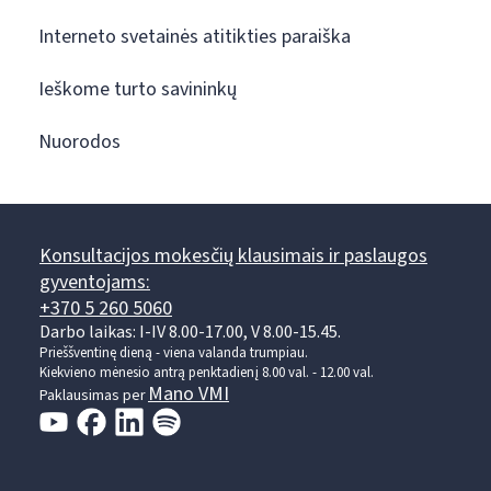
Interneto svetainės atitikties paraiška
Ieškome turto savininkų
Nuorodos
Konsultacijos mokesčių klausimais ir paslaugos
gyventojams:
+370 5 260 5060
Darbo laikas: I-IV 8.00-17.00, V 8.00-15.45.
Prieššventinę dieną - viena valanda trumpiau.
Kiekvieno mėnesio antrą penktadienį 8.00 val. - 12.00 val.
Mano VMI
Paklausimas per