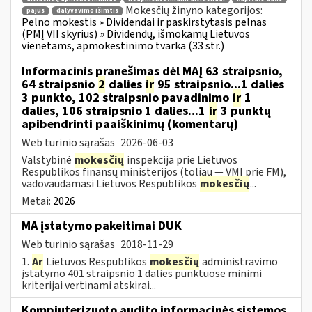
Mokesčių žinyno kategorijos:
pajus
dalyvavimo išimtis
Pelno mokestis » Dividendai ir paskirstytasis pelnas
(PMĮ VII skyrius) » Dividendų, išmokamų Lietuvos
vienetams, apmokestinimo tvarka (33 str.)
Informacinis pranešimas dėl MAĮ 63 straipsnio,
64 straipsnio
2
dalies
ir
95 straipsnio...1 dalies
3 punkto, 102 straipsnio pavadinimo
ir
1
dalies, 106 straipsnio 1 dalies...1
ir
3 punktų
apibendrinti paaiškinimų (komentarų)
Web turinio sąrašas
2026-06-03
Valstybinė
mokesčių
inspekcija prie Lietuvos
Respublikos finansų ministerijos (toliau — VMI prie FM),
vadovaudamasi Lietuvos Respublikos
mokesčių
...
Metai:
2026
MA įstatymo pakeitimai DUK
Web turinio sąrašas
2018-11-29
1.
Ar
Lietuvos Respublikos
mokesčių
administravimo
įstatymo 401 straipsnio 1 dalies punktuose minimi
kriterijai vertinami atskirai...
Kompiuterizuoto audito informacinės sistemos