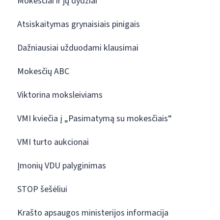
Mokesčiai ir jų dydžiai
Atsiskaitymas grynaisiais pinigais
Dažniausiai užduodami klausimai
Mokesčių ABC
Viktorina moksleiviams
VMI kviečia į „Pasimatymą su mokesčiais“
VMI turto aukcionai
Įmonių VDU palyginimas
STOP šešėliui
Krašto apsaugos ministerijos informacija