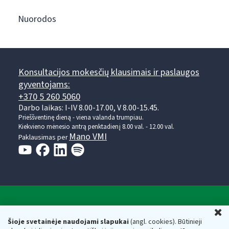
Nuorodos
Konsultacijos mokesčių klausimais ir paslaugos
gyventojams:
+370 5 260 5060
Darbo laikas: I-IV 8.00-17.00, V 8.00-15.45.
Prieššventinę dieną - viena valanda trumpiau.
Kiekvieno mėnesio antrą penktadienį 8.00 val. - 12.00 val.
Mano VMI
Paklausimas per
Valstybinė mokesčių inspekcija prie Lietuvos
U
Respublikos finansų ministerijos
Šioje svetainėje naudojami slapukai
(angl. cookies). Būtinieji