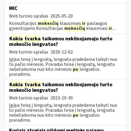
MIC
Web turinio sąrašas
2025-05-20
Konsultacijos
mokesčių
klausimais
ir
paslaugos
gyventojams Konsultacijas
mokesčių
klausimais
ir
...
Kokia
tvarka
taikomos nekilnojamojo turto
mokesčio lengvatos?
Web turinio sąrašas
2020-12-02
Įgijus teisę į lengvatą, lengvata pradedama taikyti nuo
to pačio mėnesio. Praradus teisę į lengvatą, lengvata
nebetaikoma nuo kito mėnesio
po
lengvatos
praradimo.
Kokia
tvarka
taikomos nekilnojamojo turto
mokesčio lengvatos?
Web turinio sąrašas
2023-10-30
Įgijus teisę į lengvatą, lengvata pradedama taikyti nuo
to pačio mėnesio. Praradus teisę į lengvatą, lengvata
nebetaikoma nuo kito mėnesio
po
lengvatos
praradimo.
Kuriais atvejais pildomi metinės pajamų