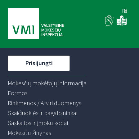
Prisijungti
Mokesčių mokėtojų informacija
Formos
Rinkmenos / Atviri duomenys
Skaičiuoklės ir pagalbininkai
Sąskaitos ir įmokų kodai
Mokesčių žinynas