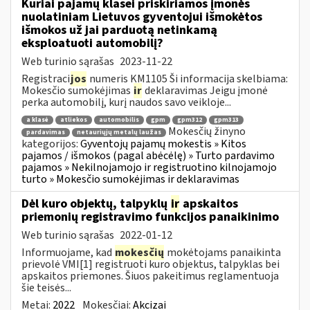
Kuriai pajamų klasei priskiriamos įmonės
nuolatiniam Lietuvos gyventojui išmokėtos
išmokos už jai parduotą netinkamą
eksploatuoti automobilį?
Web turinio sąrašas
2023-11-22
Registraci
jos
numeris KM1105 Ši informacija skelbiama:
Mokesčio sumokėjimas
ir
deklaravimas Jeigu įmonė
perka automobilį, kurį naudos savo veikloje...
a klasė
atliekos
automobilis
gpm
gpm312
gpm313
Mokesčių žinyno
pardavimas
netauriųjų metalų laužas
kategorijos:
Gyventojų pajamų mokestis » Kitos
pajamos / išmokos (pagal abėcėlę) » Turto pardavimo
pajamos » Nekilnojamojo ir registruotino kilnojamojo
turto » Mokesčio sumokėjimas ir deklaravimas
Dėl kuro objektų, talpyklų
ir
apskaitos
priemonių registravimo funkcijos panaikinimo
Web turinio sąrašas
2022-01-12
Informuojame, kad
mokesčių
mokėtojams panaikinta
prievolė VMI[1] registruoti kuro objektus, talpyklas bei
apskaitos priemones. Šiuos pakeitimus reglamentuoja
šie teisės...
Metai:
2022
Mokesčiai:
Akcizai