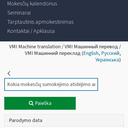
Mokesčių kalendorius
Seminarai
Tarptautinis apmokestinimas
Kontaktai / Apklausa
VMI Machine translation / VMI Машинный перевод /
VMI Машинний переклад (
English
,
Русский
,
Українська
)
Paieška
Parodymo data