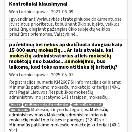
Kontroliniai klausimynai
Web turinio sąrašas
2021-06-09
Įgyvendinant Vyriausybės strateginiuose dokumentuose
įtvirtintus prioritetus, tobulinant ūkio subjektų veiklos
priežiūrą, diegiant pažangias ūkio subjektų veiklos
priežiūros priemones, Valstybinė...
pažeidimą bei nebus apskaičiuota daugiau kaip
15 000 eurų
mokesčių
....
Ar
tais atvejais, kai
mokesčių
administratorius atleis
mokesčių
mokėtoją nuo baudos...
sumokėjimo
, bus
laikoma, kad toks asmuo atitinka šį kriterijų?
Web turinio sąrašas
2025-05-07
Registracijos numeris KM2607 Ši informacija skelbiama:
Minimalūs patikimo mokesčių mokėtojo kriterijai (40-1
str.) Pagal Lietuvos Respublikos mokesčių
administravimo įstatymo 141 straipsnį mokesčių...
bauda
patikimas mokesčių mokėtojas
minimalūs kriterijai
Mokesčių žinyno kategorijos:
Mokesčių
maį 40-1 str.
administravimas » Mokesčių administratoriaus ir
mokesčių mokėtojo teisės ir pareigos (32-42 s »
Minimalūs patikimo mokesčių mokėtojo kriterijai (40-1
str.)