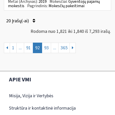
Metai (Archyvas):
2019
Mokesčiai:
Gyventojų pajamų
mokestis
Pagrindinis:
Mokesčių pakeitimai
20 Įrašų(-ai)
Rodoma nuo 1,821 iki 1,840 iš 7,293 irašų.
1
...
91
92
93
...
365
APIE VMI
Misija, Vizija ir Vertybės
Struktūra ir kontaktinė informacija