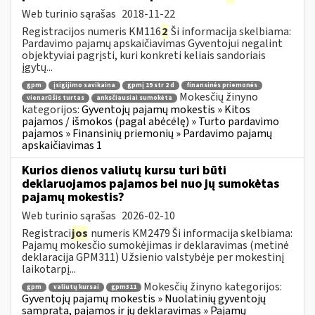
Web turinio sąrašas
2018-11-22
Registracijos numeris KM116
2
Ši informacija skelbiama:
Pardavimo pajamų apskaičiavimas Gyventojui negalint
objektyviai pagrįsti, kuri konkreti keliais sandoriais
įgytų...
gpm
įsigijimo savikaina
gpmį 19 str 2 d
finansinės priemonės
Mokesčių žinyno
vienarūšis turtas
anksčiausiai sumokėta
kategorijos:
Gyventojų pajamų mokestis » Kitos
pajamos / išmokos (pagal abėcėlę) » Turto pardavimo
pajamos » Finansinių priemonių » Pardavimo pajamų
apskaičiavimas 1
Kurios dienos valiutų kursu turi būti
deklaruojamos pajamos bei nuo jų sumokėtas
pajamų mokestis?
Web turinio sąrašas
2026-02-10
Registraci
jos
numeris KM2479 Ši informacija skelbiama:
Pajamų mokesčio sumokėjimas ir deklaravimas (metinė
deklaracija GPM311) Užsienio valstybėje per mokestinį
laikotarpį...
Mokesčių žinyno kategorijos:
gpm
valiutų kursai
gpm311
Gyventojų pajamų mokestis » Nuolatinių gyventojų
samprata, pajamos ir jų deklaravimas » Pajamų