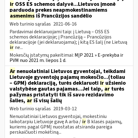
ir
OSS ES schemos dalyvė...Lietuvos įmonė
parduoda prekes neapmokestinamiems
asmenims
iš Prancūzijos sandėlio
Web turinio sąrašas
2021-06-16
Pardavimai deklaruojami taip: į Lietuvą – OSS ES
schemos deklaracijoje; į Prancūziją – Prancūzijos
deklaracijoje (jei deklaruojama); į kitą ES šalį (ne Lietuvą
ir
ne...
Mokesčių įstatymų pakeitimai:
MĮP 2021 » E-prekyba ir
PVM nuo 2021 m. liepos 1 d.
Ar
nenuolatiniai Lietuvos gyventojai, teikdami
Lietuvoje gyventojų pajamų mokesčio...(toliau
– GPM) deklaraciją, turės deklaruoti
ir
užsienio
valstybėse gautas pajamas...Jei taip,
ar
turės
pažymas pristatyti tik iš savo rezidavimo
šalies,
ar
iš visų šalių
Web turinio sąrašas
2019-03-12
Nenuolatiniai Lietuvos gyventojai, mokestiniu
laikotarpiu Lietuvoje gavę A arba /
ir
B klasės pajamų,
kuriems pagal GPMĮ nuostatas atsiranda pareiga
perskaičiuoti mokėtiną...