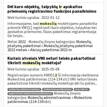
Dėl kuro objektų, talpyklų
ir
apskaitos
priemonių registravimo funkcijos panaikinimo
Web turinio sąrašas
2022-01-12
Informuojame, kad
mokesčių
mokėtojams panaikinta
prievolė VMI[1] registruoti kuro objektus, talpyklas bei
apskaitos priemones. Šiuos pakeitimus reglamentuoja
šie teisės...
Metai:
2022
Mokesčių žinyno kategorijos:
Mokesčių
įstatymų pakeitimai » Mokesčių įstatymų pakeitimai
2022 metais » Akcizų pakeitimai 2022 m.
Kuriais atvejais VMI neturi teisės pakartotinai
tikrinti
mokesčių
mokėtojo?
Web turinio sąrašas
2025-05-08
Registracijos numeris KM051
2
Ši informacija skelbiama:
Mokestinis patikrinimas (114-134 str.) VMI neturi teisės
pakartotinai tikrinti mokesčių mokėtojo dėl to paties...
mokesčių administravimas
mokestinis patikrinimas
maį 118 str.
Mokesčių žinyno
pakartotinis mokestinis patikrinimas
kategorijos:
Mokesčių administravimas » Mokestinis
patikrinimas (114-134 str.)