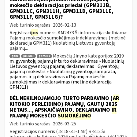
mokesčio deklaracijos priedai (GPM311B,
GPM311C, GPM311H, GPM311D, GPM311E,
GPM311F, GPM311G)?
Web turinio sąrašas
2026-02-13
Registraci
jos
numeris KM2473 Ši informacija skelbiama:
Pajamų mokesčio sumokėjimas ir deklaravimas (metinė
deklaracija GPM311) Nuolatinių Lietuvos gyventojų
pajamų...
Mokesčių žinyno kategorijos:
2019
gpm
priedai
gpm311
m. gyventojų pajamų ir turto deklaravimas » Nuolatinių
Lietuvos gyventojų pajamų deklaravimas
Gyventojų
pajamų mokestis » Nuolatinių gyventojų samprata,
pajamos ir jų deklaravimas » Pajamų mokesčio
sumokėjimas ir deklaravimas (metinė deklaracija
GPM311)
DĖL NEKILNOJAMOJO TURTO PARDAVIMO (
AR
KITOKIO PERLEIDIMO) PAJAMŲ, GAUTŲ 2025
METAIS..., APSKAIČIAVIMO, DEKLARAVIMO
IR
PAJAMŲ MOKESČIO
SUMOKĖJIMO
Web turinio sąrašas
2026-03-25
Registracijos numeris (18.18-31-1 Mr) R-812 Ši
informacija skelbiama: 2026 metai Paaiškinimai dėl 2025