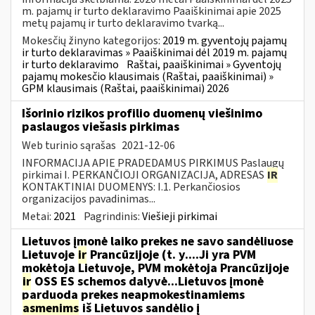
m. pajamų ir turto deklaravimo Paaiškinimai apie 2025
metų pajamų ir turto deklaravimo tvarką...
Mokesčių žinyno kategorijos:
2019 m. gyventojų pajamų
ir turto deklaravimas » Paaiškinimai dėl 2019 m. pajamų
ir turto deklaravimo
Raštai, paaiškinimai » Gyventojų
pajamų mokesčio klausimais (Raštai, paaiškinimai) »
GPM klausimais (Raštai, paaiškinimai) 2026
Išorinio rizikos profilio duomenų viešinimo
paslaugos viešasis pirkimas
Web turinio sąrašas
2021-12-06
INFORMACIJA APIE PRADEDAMUS PIRKIMUS Paslaugų
pirkimai I. PERKANČIOJI ORGANIZACIJA, ADRESAS
IR
KONTAKTINIAI DUOMENYS: I.1. Perkančiosios
organizacijos pavadinimas...
Metai:
2021
Pagrindinis:
Viešieji pirkimai
Lietuvos įmonė laiko prekes ne savo sandėliuose
Lietuvoje
ir
Prancūzijoje (t. y....Ji yra PVM
mokėtoja Lietuvoje, PVM mokėtoja Prancūzijoje
ir
OSS ES schemos dalyvė...Lietuvos įmonė
parduoda prekes neapmokestinamiems
asmenims
iš Lietuvos sandėlio į