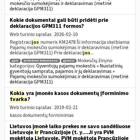
mokesčio sumokėjimas ir deklaravimas (metinė
deklaracija GPM311)
Kokie dokumentai gali būti pridėti prie
deklaracijos GPM311 formos?
Web turinio sąrašas
2026-02-10
Registraci
jos
numeris KM2478 Ši informacija skelbiama:
Pajamų mokesčio sumokėjimas ir deklaravimas (metinė
deklaracija GPM311) Prie deklaraci
jos
...
Mokesčių žinyno
gpm
pridedami dokumentai
gpm311
kategorijos:
Gyventojų pajamų mokestis » Nuolatinių
gyventojų samprata, pajamos ir jų deklaravimas »
Pajamų mokesčio sumokėjimas ir deklaravimas (metinė
deklaracija GPM311)
Kokia
yra įmonės kasos dokumentų įforminimo
tvarka
?
Web turinio sąrašas
2019-02-21
kasos dokumentų forminimas
Lietuvos įmonė laiko prekes ne savo sandėliuose
Lietuvoje
ir
Prancūzijoje (t. y....Ji yra PVM
mokėtoja Lietuvoje, PVM mokėtoja Prancūzijoje