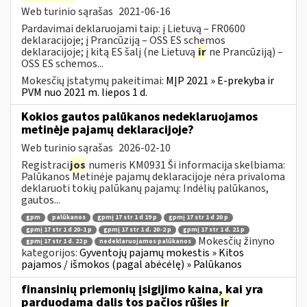
Web turinio sąrašas
2021-06-16
Pardavimai deklaruojami taip: į Lietuvą – FR0600
deklaracijoje; į Prancūziją – OSS ES schemos
deklaracijoje; į kitą ES šalį (ne Lietuvą
ir
ne Prancūziją) –
OSS ES schemos...
Mokesčių įstatymų pakeitimai:
MĮP 2021 » E-prekyba ir
PVM nuo 2021 m. liepos 1 d.
Kokios gautos palūkanos nedeklaruojamos
metinėje pajamų deklaracijoje?
Web turinio sąrašas
2026-02-10
Registraci
jos
numeris KM0931 Ši informacija skelbiama:
Palūkanos Metinėje pajamų deklaracijoje nėra privaloma
deklaruoti tokių palūkanų pajamų: Indėlių palūkanos,
gautos...
gpm
palūkanos
gpmį 17 str 1 d 19 p
gpmį 17 str 1 d 20 p
gpmį 17 str 1 d 20-1 p
gpmį 17 str 1 d. 20-2 p
gpmį 17 str 1 d. 21 p
Mokesčių žinyno
gpmį 17 str 1 d. 22 p
nedeklaruojamos palūkanos
kategorijos:
Gyventojų pajamų mokestis » Kitos
pajamos / išmokos (pagal abėcėlę) » Palūkanos
finansinių priemonių įsigijimo kaina, kai yra
parduodama dalis tos pačios rūšies
ir