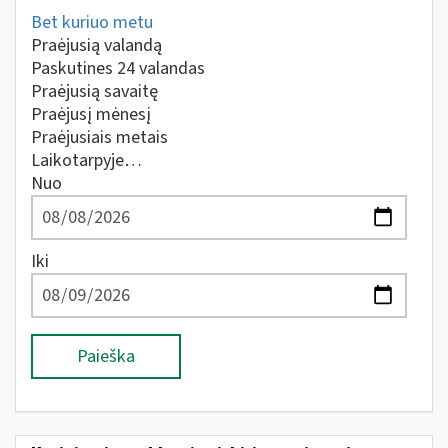
Bet kuriuo metu
Praėjusią valandą
Paskutines 24 valandas
Praėjusią savaitę
Praėjusį mėnesį
Praėjusiais metais
Laikotarpyje…
Nuo
Iki
Paieška