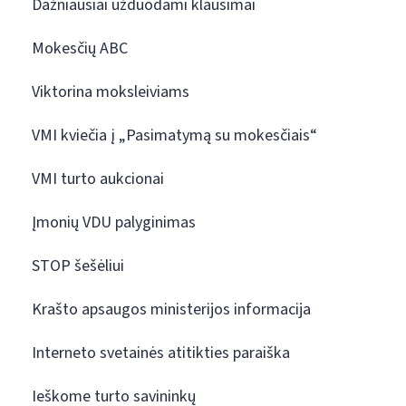
Dažniausiai užduodami klausimai
Mokesčių ABC
Viktorina moksleiviams
VMI kviečia į „Pasimatymą su mokesčiais“
VMI turto aukcionai
Įmonių VDU palyginimas
STOP šešėliui
Krašto apsaugos ministerijos informacija
Interneto svetainės atitikties paraiška
Ieškome turto savininkų