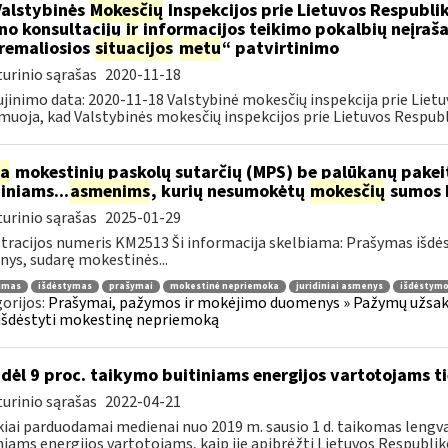
Valstybinės
Mokesčių
Inspekcijos prie Lietuvos Respublik
ino konsultacijų
ir
informacijos teikimo pokalbių neįrašan
remaliosios
situacijos
metu
“ patvirtinimo
urinio sąrašas
2020-11-18
jinimo data: 2020-11-18 Valstybinė mokesčių inspekcija prie Lietu
muoja, kad Valstybinės mokesčių inspekcijos prie Lietuvos Respubli
ia
mokestinių paskolų sutarčių (MPS) be palūkanų pake
diniams...
asmenims
, kurių nesumokėtų
mokesčių
sumos b
urinio sąrašas
2025-01-29
tracijos numeris KM2513 Ši informacija skelbiama: Prašymas išdė
ys, sudarę mokestinės...
jimas
išdėstymas
prašymai
mokestinė nepriemoka
juridiniai asmenys
išdėstymo
orijos:
Prašymai, pažymos ir mokėjimo duomenys » Pažymų užsaky
išdėstyti mokestinę nepriemoką
dėl 9 proc. taikymo buitiniams energijos vartotojams
urinio sąrašas
2022-04-21
kiai parduodamai medienai nuo 2019 m. sausio 1 d. taikomas lengvat
niams energijos vartotojams, kaip jie apibrėžti Lietuvos Respubliko