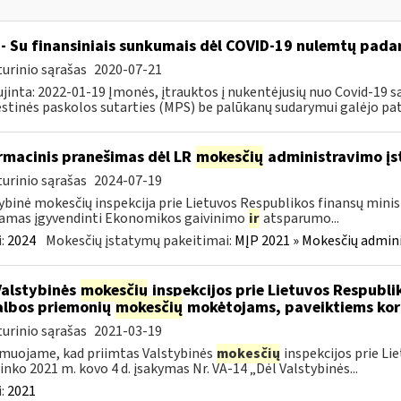
- Su finansiniais sunkumais dėl COVID-19 nulemtų padar
urinio sąrašas
2020-07-21
jinta: 2022-01-19 Įmonės, įtrauktos į nukentėjusių nuo Covid-19 są
tinės paskolos sutarties (MPS) be palūkanų sudarymui galėjo pateik
rmacinis pranešimas dėl LR
mokesčių
administravimo į
urinio sąrašas
2024-07-19
ybinė mokesčių inspekcija prie Lietuvos Respublikos finansų minist
amas įgyvendinti Ekonomikos gaivinimo
ir
atsparumo...
:
2024
Mokesčių įstatymų pakeitimai:
MĮP 2021 » Mokesčių admin
Valstybinės
mokesčių
inspekcijos prie Lietuvos Respublik
lbos priemonių
mokesčių
mokėtojams, paveiktiems kor
urinio sąrašas
2021-03-19
muojame, kad priimtas Valstybinės
mokesčių
inspekcijos prie Li
ninko 2021 m. kovo 4 d. įsakymas Nr. VA-14 „Dėl Valstybinės...
:
2021