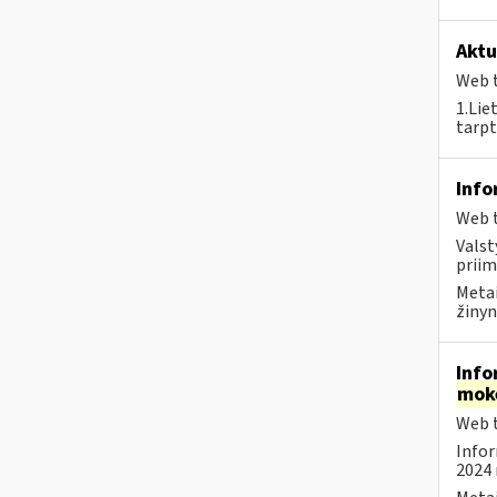
Aktu
Web t
1.Lie
tarpt
Info
Web t
Valst
priim
Metai
žinyn
Info
mok
Web t
Infor
2024 