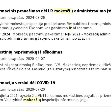
rmacinis pranešimas dėl LR
mokesčių
administravimo į
urinio sąrašas
2024-08-26
ybinė mokesčių inspekcija prie Lietuvos Respublikos finansų minist
amas įgyvendinti Ekonomikos gaivinimo
ir
atsparumo...
:
2024
Mokesčių įstatymų pakeitimai:
MĮP 2021 » Mokesčių admin
čių administravimo įstatymo pakeitimai nuo 2026 m.
stinių nepriemokų išieškojimas
urinio sąrašas
2020-04-07
tinių nepriemokų išieškojimas - VMI Mokestinių nepriemokų iši
stį išskaičiuojantis asmuo) gali įstatymų nustatytais terminais s
rmacija verslui dėl COVID-19
urinio sąrašas
2020-07-20
jinta 2021 rugsėjo 2 d. VMI teikiamos mokestinės pagalbos priemo
m. Valstybinė
mokesčių
inspekcija informuoja, jog...