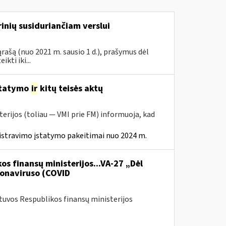
inių susiduriančiam verslui
rašą (nuo 2021 m. sausio 1 d.), prašymus dėl
ti iki...
statymo
ir
kitų teisės aktų
erijos (toliau — VMI prie FM) informuoja, kad
istravimo įstatymo pakeitimai nuo 2024 m.
os finansų ministerijos...VA-27 „Dėl
onaviruso (COVID
etuvos Respublikos finansų ministerijos