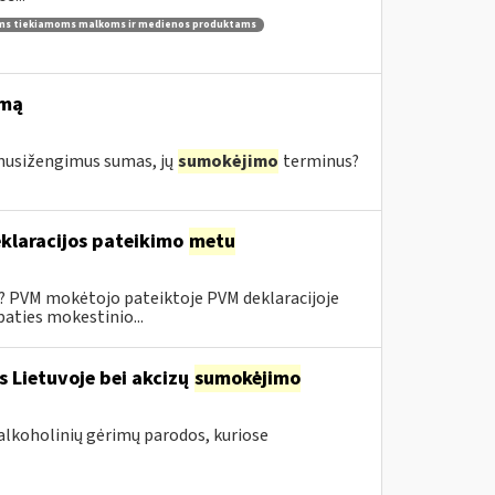
ams tiekiamoms malkoms ir medienos produktams
imą
s nusižengimus sumas, jų
sumokėjimo
terminus?
klaracijos pateikimo
metu
0? PVM mokėtojo pateiktoje PVM deklaracijoje
aties mokestinio...
s Lietuvoje bei akcizų
sumokėjimo
alkoholinių gėrimų parodos, kuriose