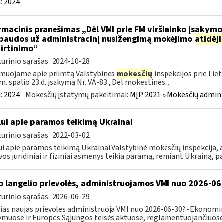
:
2024
rmacinis pranešimas „Dėl VMI prie FM viršininko įsakym
.baudos už administracinį nusižengimą mokėjimo
atidėj
irtinimo“
urinio sąrašas
2024-10-28
muojame apie priimtą Valstybinės
mokesčių
inspekcijos prie Lie
m. spalio 23 d. įsakymą Nr. VA-83 „Dėl mokestinės...
:
2024
Mokesčių įstatymų pakeitimai:
MĮP 2021 » Mokesčių admin
lui apie paramos teikimą Ukrainai
urinio sąrašas
2022-03-02
ui apie paramos teikimą Ukrainai Valstybinė mokesčių inspekcija, a
vos juridiniai ir fiziniai asmenys teikia paramą, remiant Ukrainą, pa
o langelio prievolės, administruojamos VMI nuo 2026-06
urinio sąrašas
2026-06-29
ias naujas prievoles administruoja VMI nuo 2026-06-30? -Ekonomin
ymuose ir Europos Sąjungos teisės aktuose, reglamentuojančiuose 