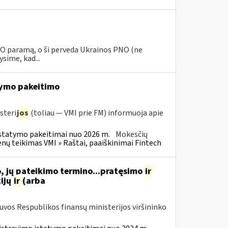
PNO paramą, o ši perveda Ukrainos PNO (ne
sime, kad...
ymo pakeitimo
steri
jos
(toliau — VMI prie FM) informuoja apie
statymo pakeitimai nuo 2026 m.
Mokesčių
 teikimas VMI » Raštai, paaiškinimai Fintech
, jų pateikimo termino...pratęsimo
ir
ijų
ir
(arba
tuvos Respublikos finansų ministerijos viršininko