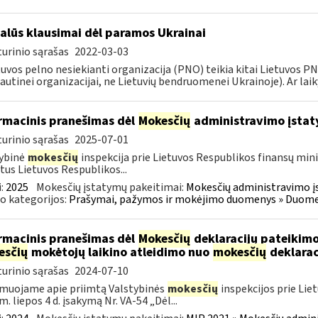
alūs klausimai dėl paramos Ukrainai
urinio sąrašas
2022-03-03
tuvos pelno nesiekianti organizacija (PNO) teikia kitai Lietuvos 
autinei organizacijai, ne Lietuvių bendruomenei Ukrainoje). Ar laiky
rmacinis pranešimas dėl
Mokesčių
administravimo įstat
urinio sąrašas
2025-07-01
ybinė
mokesčių
inspekcija prie Lietuvos Respublikos finansų mini
tus Lietuvos Respublikos...
:
2025
Mokesčių įstatymų pakeitimai:
Mokesčių administravimo į
o kategorijos:
Prašymai, pažymos ir mokėjimo duomenys » Duomenų
rmacinis pranešimas dėl
Mokesčių
deklaracijų pateikimo
esčių
mokėtojų laikino atleidimo nuo
mokesčių
deklarac
urinio sąrašas
2024-07-10
muojame apie priimtą Valstybinės
mokesčių
inspekcijos prie Lie
m. liepos 4 d. įsakymą Nr. VA-54 „Dėl...