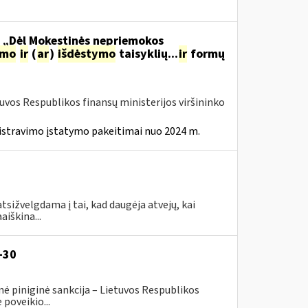
o „Dėl Mokestinės nepriemokos
imo
ir
(
ar
)
išdėstymo
taisyklių...
ir
formų
tuvos Respublikos finansų ministerijos viršininko
istravimo įstatymo pakeitimai nuo 2024 m.
tsižvelgdama į tai, kad daugėja atvejų, kai
aiškina...
-30
ė piniginė sankcija – Lietuvos Respublikos
poveikio...