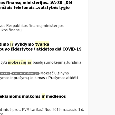
os finansų ministerijos...VA-80 „Dėl
čiais telefonais...valstybės lygio
vos Respublikos finansų ministerijos
kos finansų...
itimo
ir
vykdymo
tvarka
uvo išdėstytos / atidėtos dėl COVID-19
styti
mokesčių
ar
baudų sumokėjimą Juridiniai
Mokesčių žinyno
 tvarka
ekstremali situacija
mas ir prašymų teikimas » Prašymas atidėti
 tiekiamoms malkoms
ir
medienos
inis 9 proc. PVM tarifas? Nuo 2019 m. sausio 1 d.
s...