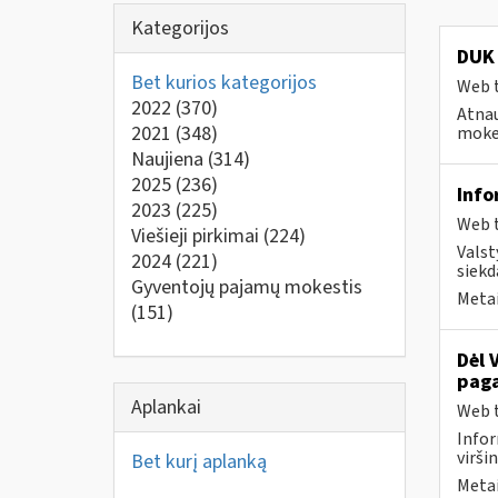
Kategorijos
DUK 
Bet kurios kategorijos
Web t
2022
(370)
Atnau
2021
(348)
mokes
Naujiena
(314)
2025
(236)
Info
2023
(225)
Web t
Viešieji pirkimai
(224)
Valst
2024
(221)
siekd
Gyventojų pajamų mokestis
Metai
(151)
Dėl 
paga
Aplankai
Web t
Infor
virši
Bet kurį aplanką
Metai