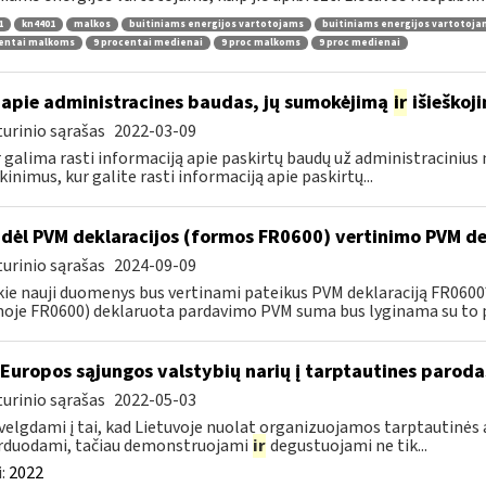
1
kn4401
malkos
buitiniams energijos vartotojams
buitiniams energijos vartotoj
centai malkoms
9 procentai medienai
9 proc malkoms
9 proc medienai
apie administracines baudas, jų sumokėjimą
ir
išieškoj
urinio sąrašas
2022-03-09
r galima rasti informaciją apie paskirtų baudų už administraciniu
kinimus, kur galite rasti informaciją apie paskirtų...
dėl PVM deklaracijos (formos FR0600) vertinimo PVM de
urinio sąrašas
2024-09-09
kie nauji duomenys bus vertinami pateikus PVM deklaraciją FR060
oje FR0600) deklaruota pardavimo PVM suma bus lyginama su to p
 Europos sąjungos valstybių narių į tarptautines paroda
urinio sąrašas
2022-05-03
velgdami į tai, kad Lietuvoje nuolat organizuojamos tarptautinės 
rduodami, tačiau demonstruojami
ir
degustuojami ne tik...
:
2022