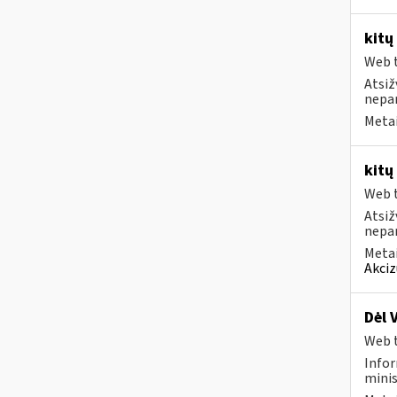
kitų
Web t
Atsiž
nepa
Metai
kitų
Web t
Atsiž
nepa
Metai
Akciz
Dėl 
Web t
Infor
minis