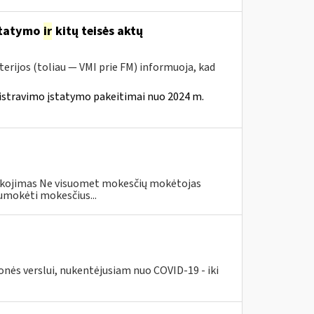
statymo
ir
kitų teisės aktų
erijos (toliau — VMI prie FM) informuoja, kad
istravimo įstatymo pakeitimai nuo 2024 m.
eškojimas Ne visuomet mokesčių mokėtojas
umokėti mokesčius...
nės verslui, nukentėjusiam nuo COVID-19 - iki