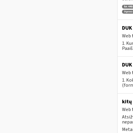
kn 440
9 pro
DUK 
Web t
1. Ku
Paaiš
DUK 
Web t
1. Ko
(form
kitų
Web t
Atsiž
nepa
Metai