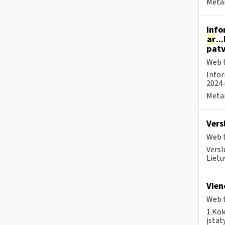
Metai
Info
ar
..
patv
Web t
Infor
2024 
Metai
Vers
Web t
Versl
Lietu
Vien
Web t
1.Kok
įstat