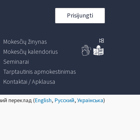
Prisijungti
Mokesčių žinynas
Mokesčių kalendorius
Seminarai
Tarptautinis apmokestinimas
Kontaktai / Apklausa
ний переклад (
English
,
Русский
,
Українська
)