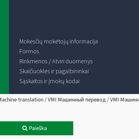
Mokesčių mokėtojų informacija
Formos
Rinkmenos / Atviri duomenys
Skaičiuoklės ir pagalbininkai
Sąskaitos ir įmokų kodai
Machine translation / VMI Машинный перевод / VMI Машин
Paieška