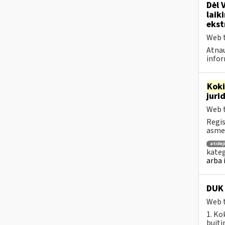
Dėl 
laik
ekst
Web t
Atnau
infor
Kok
juri
Web t
Regis
asmen
atidė
kateg
arba 
DUK 
Web t
1. Ko
buiti