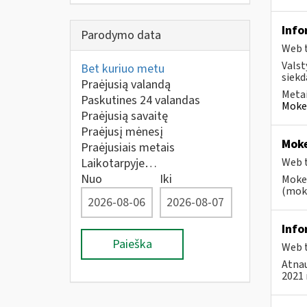
Info
Parodymo data
Web t
Valst
Bet kuriuo metu
siekd
Praėjusią valandą
Metai
Paskutines 24 valandas
Mokes
Praėjusią savaitę
Praėjusį mėnesį
Moke
Praėjusiais metais
Laikotarpyje…
Web t
Nuo
Iki
Mokes
(moke
Info
Paieška
Web t
Atnau
2021 