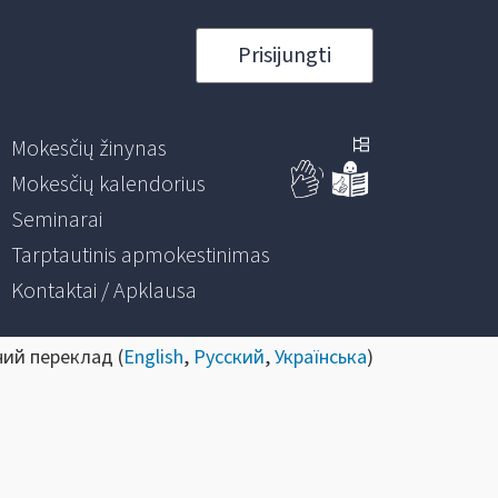
Prisijungti
Mokesčių žinynas
Mokesčių kalendorius
Seminarai
Tarptautinis apmokestinimas
Kontaktai / Apklausa
ний переклад (
English
,
Русский
,
Українська
)