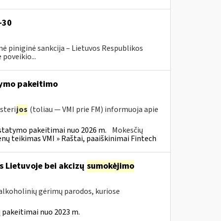
-30
ė piniginė sankcija – Lietuvos Respublikos
poveikio...
ymo pakeitimo
steri
jos
(toliau — VMI prie FM) informuoja apie
statymo pakeitimai nuo 2026 m.
Mokesčių
 teikimas VMI » Raštai, paaiškinimai Fintech
s Lietuvoje bei akcizų
sumokėjimo
alkoholinių gėrimų parodos, kuriose
 pakeitimai nuo 2023 m.