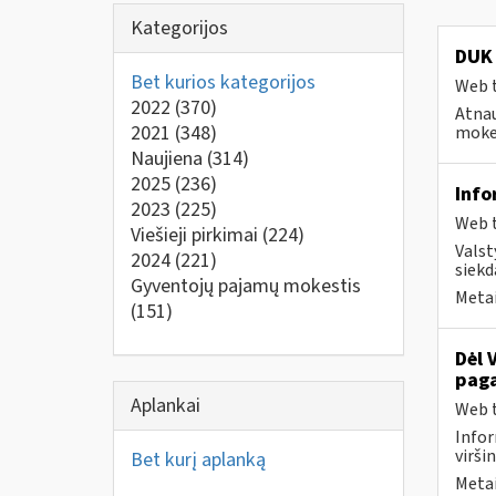
Kategorijos
DUK 
Bet kurios kategorijos
Web t
2022
(370)
Atnau
2021
(348)
mokes
Naujiena
(314)
2025
(236)
Info
2023
(225)
Web t
Viešieji pirkimai
(224)
Valst
2024
(221)
siekd
Gyventojų pajamų mokestis
Metai
(151)
Dėl 
paga
Aplankai
Web t
Infor
virši
Bet kurį aplanką
Metai