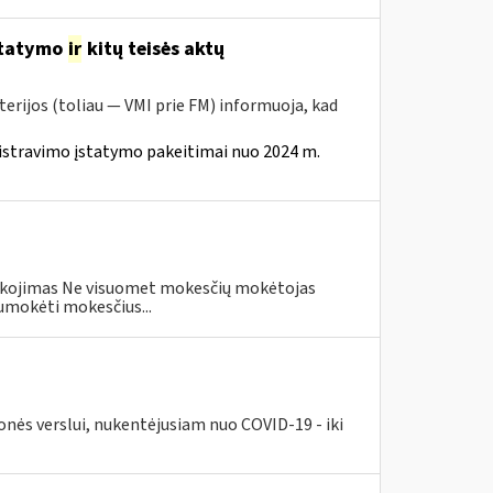
statymo
ir
kitų teisės aktų
erijos (toliau — VMI prie FM) informuoja, kad
istravimo įstatymo pakeitimai nuo 2024 m.
eškojimas Ne visuomet mokesčių mokėtojas
umokėti mokesčius...
nės verslui, nukentėjusiam nuo COVID-19 - iki