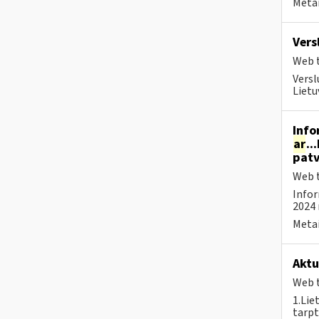
Metai
Vers
Web t
Versl
Lietu
Info
ar
..
patv
Web t
Infor
2024 
Metai
Aktu
Web t
1.Lie
tarpt