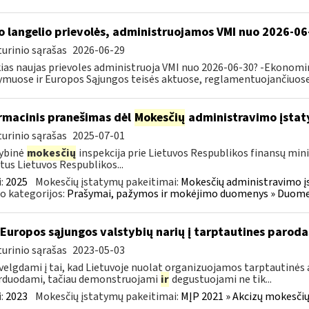
o langelio prievolės, administruojamos VMI nuo 2026-06
urinio sąrašas
2026-06-29
ias naujas prievoles administruoja VMI nuo 2026-06-30? -Ekonomin
ymuose ir Europos Sąjungos teisės aktuose, reglamentuojančiuose 
rmacinis pranešimas dėl
Mokesčių
administravimo įstat
urinio sąrašas
2025-07-01
ybinė
mokesčių
inspekcija prie Lietuvos Respublikos finansų mini
tus Lietuvos Respublikos...
:
2025
Mokesčių įstatymų pakeitimai:
Mokesčių administravimo į
o kategorijos:
Prašymai, pažymos ir mokėjimo duomenys » Duomenų
 Europos sąjungos valstybių narių į tarptautines paroda
urinio sąrašas
2023-05-03
velgdami į tai, kad Lietuvoje nuolat organizuojamos tarptautinės 
rduodami, tačiau demonstruojami
ir
degustuojami ne tik...
:
2023
Mokesčių įstatymų pakeitimai:
MĮP 2021 » Akcizų mokesčių