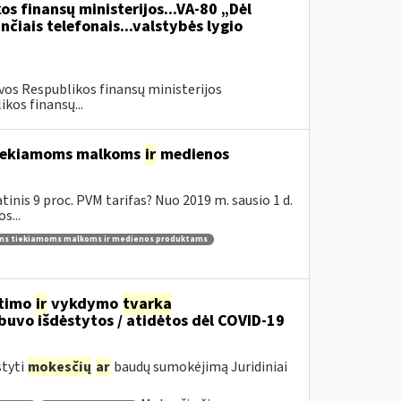
os finansų ministerijos...VA-80 „Dėl
čiais telefonais...valstybės lygio
vos Respublikos finansų ministerijos
kos finansų...
 tiekiamoms malkoms
ir
medienos
inis 9 proc. PVM tarifas? Nuo 2019 m. sausio 1 d.
s...
ams tiekiamoms malkoms ir medienos produktams
itimo
ir
vykdymo
tvarka
uvo išdėstytos / atidėtos dėl COVID-19
styti
mokesčių
ar
baudų sumokėjimą Juridiniai