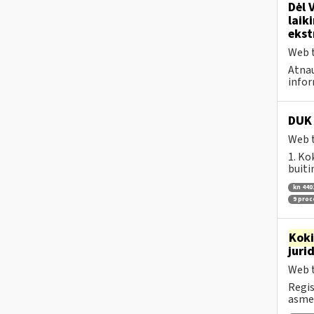
Dėl 
laik
ekst
Web t
Atnau
infor
DUK 
Web t
1. Ko
buiti
kn 440
9 pro
Kok
juri
Web t
Regis
asmen