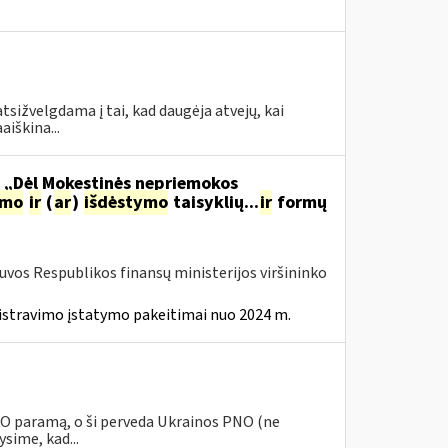
tsižvelgdama į tai, kad daugėja atvejų, kai
aiškina...
o „Dėl Mokestinės nepriemokos
imo
ir
(
ar
)
išdėstymo
taisyklių...
ir
formų
tuvos Respublikos finansų ministerijos viršininko
istravimo įstatymo pakeitimai nuo 2024 m.
PNO paramą, o ši perveda Ukrainos PNO (ne
sime, kad...