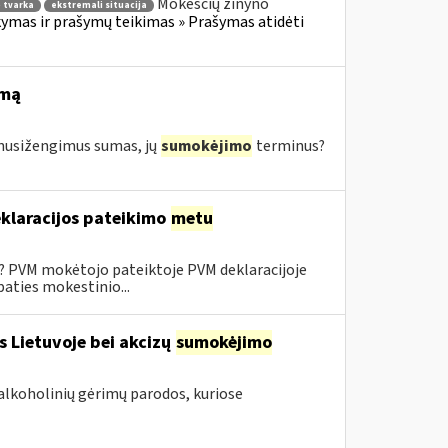
Mokesčių žinyno
 tvarka
ekstremali situacija
mas ir prašymų teikimas » Prašymas atidėti
imą
s nusižengimus sumas, jų
sumokėjimo
terminus?
klaracijos pateikimo
metu
0? PVM mokėtojo pateiktoje PVM deklaracijoje
aties mokestinio...
s Lietuvoje bei akcizų
sumokėjimo
alkoholinių gėrimų parodos, kuriose