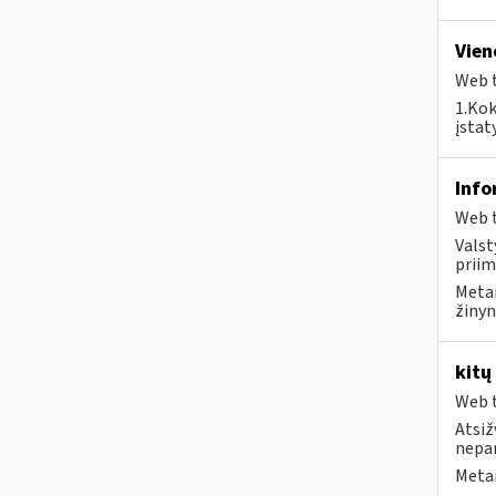
Vien
Web t
1.Kok
įstat
Info
Web t
Valst
priim
Metai
žinyn
kitų
Web t
Atsiž
nepa
Metai