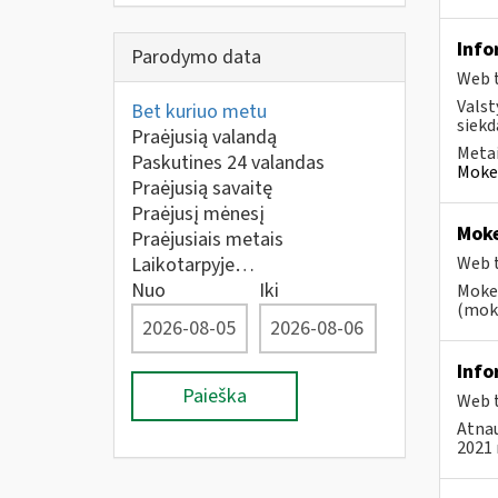
Info
Parodymo data
Web t
Valst
Bet kuriuo metu
siekd
Praėjusią valandą
Metai
Paskutines 24 valandas
Mokes
Praėjusią savaitę
Praėjusį mėnesį
Moke
Praėjusiais metais
Laikotarpyje…
Web t
Nuo
Iki
Mokes
(moke
Info
Paieška
Web t
Atnau
2021 