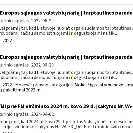
 Europos sąjungos valstybių narių į tarptautines paroda
urinio sąrašas
2022-06-29
velgdami į tai, kad Lietuvoje nuolat organizuojamos tarptautinės 
rduodami, tačiau demonstruojami
ir
degustuojami ne tik...
:
2022
 Europos sąjungos valstybių narių į tarptautines paroda
urinio sąrašas
2022-06-29
velgdami į tai, kad Lietuvoje nuolat organizuojamos tarptautinės 
rduodami, tačiau demonstruojami
ir
degustuojami ne tik...
:
2022
Mokesčių žinyno kategorijos:
Mokesčių įstatymų pakeitima
ų pakeitimai 2022 m.
VMI prie FM viršininko 2024 m. kovo 29 d. įsakymo Nr. VA
urinio sąrašas
2024-04-02
muojame, kad 2024 m. kovo 29 d. priimtas Valstybinės mokesčių in
terijos viršininko įsakymas Nr. VA-33 „Dėl Elektroninio kvito naudo