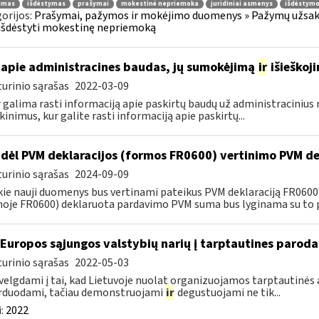
jimas
išdėstymas
prašymai
mokestinė nepriemoka
juridiniai asmenys
išdėstymo
orijos:
Prašymai, pažymos ir mokėjimo duomenys » Pažymų užsaky
išdėstyti mokestinę nepriemoką
apie administracines baudas, jų sumokėjimą
ir
išieškoj
urinio sąrašas
2022-03-09
r galima rasti informaciją apie paskirtų baudų už administraciniu
kinimus, kur galite rasti informaciją apie paskirtų...
dėl PVM deklaracijos (formos FR0600) vertinimo PVM de
urinio sąrašas
2024-09-09
kie nauji duomenys bus vertinami pateikus PVM deklaraciją FR060
oje FR0600) deklaruota pardavimo PVM suma bus lyginama su to p
 Europos sąjungos valstybių narių į tarptautines paroda
urinio sąrašas
2022-05-03
velgdami į tai, kad Lietuvoje nuolat organizuojamos tarptautinės 
rduodami, tačiau demonstruojami
ir
degustuojami ne tik...
:
2022