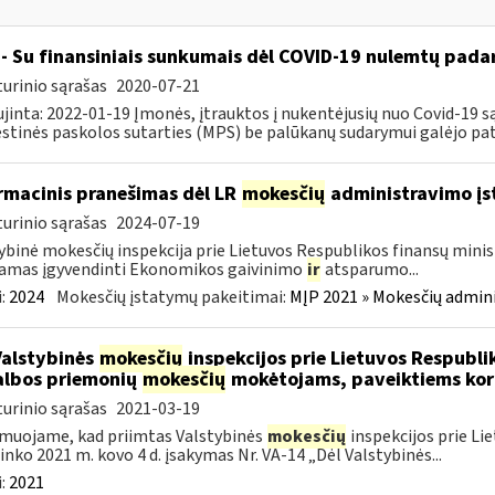
- Su finansiniais sunkumais dėl COVID-19 nulemtų padar
urinio sąrašas
2020-07-21
jinta: 2022-01-19 Įmonės, įtrauktos į nukentėjusių nuo Covid-19 są
tinės paskolos sutarties (MPS) be palūkanų sudarymui galėjo pateik
rmacinis pranešimas dėl LR
mokesčių
administravimo į
urinio sąrašas
2024-07-19
ybinė mokesčių inspekcija prie Lietuvos Respublikos finansų minist
amas įgyvendinti Ekonomikos gaivinimo
ir
atsparumo...
:
2024
Mokesčių įstatymų pakeitimai:
MĮP 2021 » Mokesčių admin
Valstybinės
mokesčių
inspekcijos prie Lietuvos Respublik
lbos priemonių
mokesčių
mokėtojams, paveiktiems kor
urinio sąrašas
2021-03-19
muojame, kad priimtas Valstybinės
mokesčių
inspekcijos prie Li
ninko 2021 m. kovo 4 d. įsakymas Nr. VA-14 „Dėl Valstybinės...
:
2021