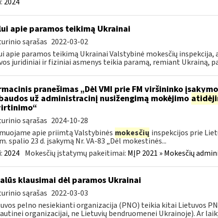
:
2024
lui apie paramos teikimą Ukrainai
urinio sąrašas
2022-03-02
ui apie paramos teikimą Ukrainai Valstybinė mokesčių inspekcija, a
vos juridiniai ir fiziniai asmenys teikia paramą, remiant Ukrainą, pa
rmacinis pranešimas „Dėl VMI prie FM viršininko įsakym
.baudos už administracinį nusižengimą mokėjimo
atidėj
irtinimo“
urinio sąrašas
2024-10-28
muojame apie priimtą Valstybinės
mokesčių
inspekcijos prie Lie
m. spalio 23 d. įsakymą Nr. VA-83 „Dėl mokestinės...
:
2024
Mokesčių įstatymų pakeitimai:
MĮP 2021 » Mokesčių admin
alūs klausimai dėl paramos Ukrainai
urinio sąrašas
2022-03-03
tuvos pelno nesiekianti organizacija (PNO) teikia kitai Lietuvos 
autinei organizacijai, ne Lietuvių bendruomenei Ukrainoje). Ar laiky