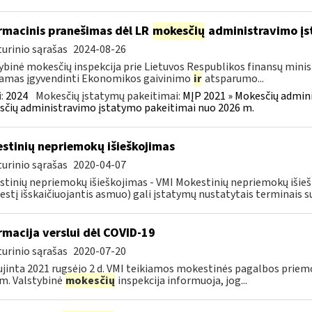
rmacinis pranešimas dėl LR
mokesčių
administravimo į
urinio sąrašas
2024-08-26
ybinė mokesčių inspekcija prie Lietuvos Respublikos finansų minist
amas įgyvendinti Ekonomikos gaivinimo
ir
atsparumo...
:
2024
Mokesčių įstatymų pakeitimai:
MĮP 2021 » Mokesčių admin
čių administravimo įstatymo pakeitimai nuo 2026 m.
stinių nepriemokų išieškojimas
urinio sąrašas
2020-04-07
tinių nepriemokų išieškojimas - VMI Mokestinių nepriemokų iši
stį išskaičiuojantis asmuo) gali įstatymų nustatytais terminais s
rmacija verslui dėl COVID-19
urinio sąrašas
2020-07-20
jinta 2021 rugsėjo 2 d. VMI teikiamos mokestinės pagalbos priemo
m. Valstybinė
mokesčių
inspekcija informuoja, jog...