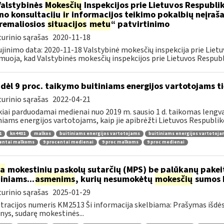
Valstybinės
Mokesčių
Inspekcijos prie Lietuvos Respublik
ino konsultacijų
ir
informacijos teikimo pokalbių neįrašan
remaliosios
situacijos
metu
“ patvirtinimo
urinio sąrašas
2020-11-18
jinimo data: 2020-11-18 Valstybinė mokesčių inspekcija prie Lietu
muoja, kad Valstybinės mokesčių inspekcijos prie Lietuvos Respubli
dėl 9 proc. taikymo buitiniams energijos vartotojams
urinio sąrašas
2022-04-21
kiai parduodamai medienai nuo 2019 m. sausio 1 d. taikomas lengvat
niams energijos vartotojams, kaip jie apibrėžti Lietuvos Respubliko
1
kn4401
malkos
buitiniams energijos vartotojams
buitiniams energijos vartotoj
centai malkoms
9 procentai medienai
9 proc malkoms
9 proc medienai
ia
mokestinių paskolų sutarčių (MPS) be palūkanų pake
diniams...
asmenims
, kurių nesumokėtų
mokesčių
sumos b
urinio sąrašas
2025-01-29
tracijos numeris KM2513 Ši informacija skelbiama: Prašymas išdė
ys, sudarę mokestinės...