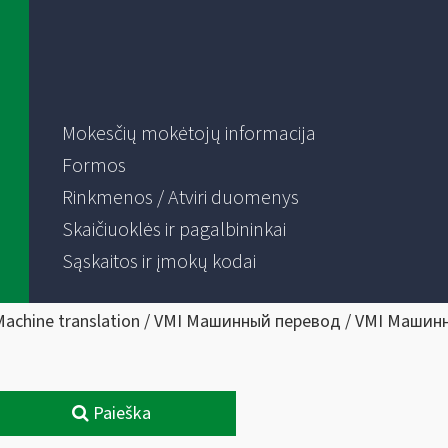
Mokesčių mokėtojų informacija
Formos
Rinkmenos / Atviri duomenys
Skaičiuoklės ir pagalbininkai
Sąskaitos ir įmokų kodai
Machine translation / VMI Машинный перевод / VMI Машин
Paieška