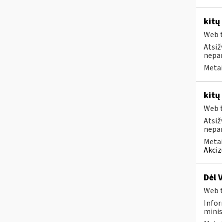
kitų
Web t
Atsiž
nepa
Metai
kitų
Web t
Atsiž
nepa
Metai
Akciz
Dėl 
Web t
Infor
minis