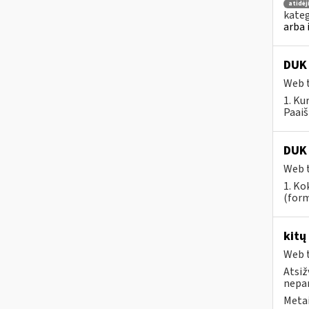
atidė
kateg
arba 
DUK 
Web t
1. Ku
Paaiš
DUK 
Web t
1. Ko
(form
kitų
Web t
Atsiž
nepa
Metai