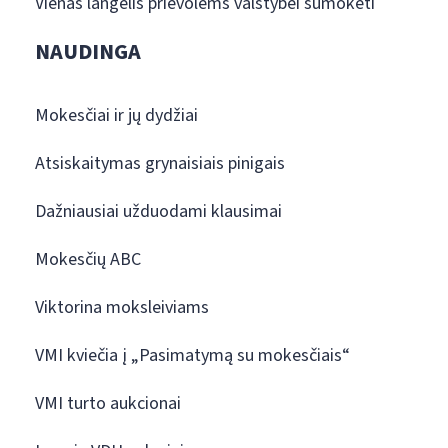
Vienas langelis prievolėms valstybei sumokėti
NAUDINGA
Mokesčiai ir jų dydžiai
Atsiskaitymas grynaisiais pinigais
Dažniausiai užduodami klausimai
Mokesčių ABC
Viktorina moksleiviams
VMI kviečia į „Pasimatymą su mokesčiais“
VMI turto aukcionai