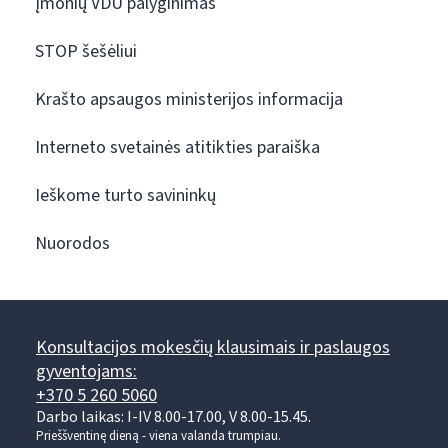
Įmonių VDU palyginimas
STOP šešėliui
Krašto apsaugos ministerijos informacija
Interneto svetainės atitikties paraiška
Ieškome turto savininkų
Nuorodos
Konsultacijos mokesčių klausimais ir paslaugos
gyventojams:
+370 5 260 5060
Darbo laikas: I-IV 8.00-17.00, V 8.00-15.45.
Prieššventinę dieną - viena valanda trumpiau.