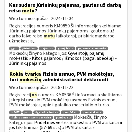
Kas sudaro jūrininkų pajamas, gautas už darbą
reiso
metu
?
Web turinio sąrašas
2024-11-04
Registracijos numeris KM0850 Ši informacija skelbiama:
Jūrininkų pajamos Jūrininkų pajamoms, gautoms už
darbo laivo reiso
metu
laikotarpį, priskiriama: darbo
užmokestis,...
gpm
jūrininkai
pajamos
gpmį 14 str
pajamos reiso metu
Mokesčių žinyno kategorijos:
Gyventojų pajamų
mokestis » Kitos pajamos / išmokos (pagal abėcėlę) »
Jūrininkų pajamos
Kokia
tvarka
fizinis asmuo, PVM mokėtojas,
turi
mokesčių
administratoriui deklaruoti
Web turinio sąrašas
2018-11-22
Registraci
jos
numeris KM0536 Ši informacija skelbiama:
Įsiregistravusio PVM mokėtoju asmens Fizinis asmuo,
PVM mokėtojas, apie ilgalaikio materialiojo turto...
fr0457
pvm
ilgalaikis turtas
pvmį 58 str
pvm atskaita
Mokesčių žinyno
fizinio asmens pvm atskaita
pvmį 61 str
kategorijos:
Pridėtinės vertės mokestis » PVM atskaita ir
jos tikslinimas (57-69 str.) » PVM atskaita »