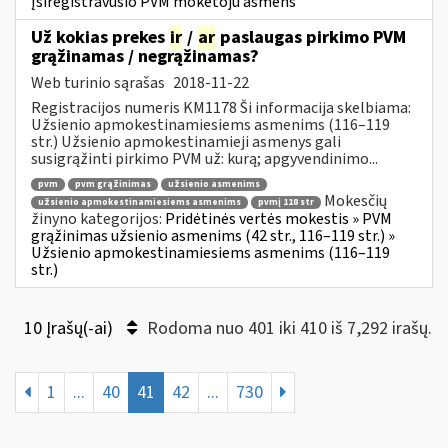
Įsiregistravusio PVM mokėtoju asmens
Už kokias prekes
ir
/
ar
paslaugas pirkimo PVM
grąžinamas / negrąžinamas?
Web turinio sąrašas
2018-11-22
Registracijos numeris KM1178 Ši informacija skelbiama:
Užsienio apmokestinamiesiems asmenims (116–119
str.) Užsienio apmokestinamieji asmenys gali
susigrąžinti pirkimo PVM už: kurą; apgyvendinimo...
pvm
pvm grąžinimas
užsienio asmenims
Mokesčių
užsienio apmokestinamiesiems asmenims
pvmį 118 str
žinyno kategorijos:
Pridėtinės vertės mokestis » PVM
grąžinimas užsienio asmenims (42 str., 116–119 str.) »
Užsienio apmokestinamiesiems asmenims (116–119
str.)
10 Įrašų(-ai)
Rodoma nuo 401 iki 410 iš 7,292 irašų.
1
...
40
41
42
...
730