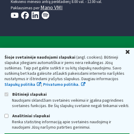
Kiekvieno mėnesio antrą penktadienį 8.00 val. - 12.00 val.
Mano VMI
Paklausimas per
Valstybinė mokesčių inspekcija prie Lietuvos
U
Respublikos finansų ministerijos
Šioje svetainėje naudojami slapukai
(angl. cookies). Būtinieji
slapukai įdiegiami automatiškai ir jiems nėra reikalingas Jūsų
Biudžetinė įstaiga. Juridinio asmens kodas — 188659752,
sutikimas. Taip pat galite sutikti ir su kitų slapukų naudojimu. Savo
adresas: Vasario 16-osios g. 14, 01107 Vilnius, Lietuva, el.paštas:
sutikimą bet kada galėsite atšaukti pakeisdami interneto naršyklės
vmi@vmi.lt
, E. pristatymo dėžutės adresas 188659752
nustatymus ir ištrindami įrašytus slapukus. Daugiau informacijos
Duomenys apie Valstybinę mokesčių inspekciją prie Lietuvos
Slapukų politika
;
Privatumo politika.
Respublikos finansų ministerijos kaupiami ir saugomi Juridinių
asmenų registre
Būtinieji slapukai
Naudojami sklandžiam svetainės veikimui ir įgalina pagrindines
svetainės funkcijas. Be šių slapukų svetainė negali tinkamai veikti.
Analitiniai slapukai
Renka statistinę informaciją apie svetainės naudojimą ir
naudojami Jūsų naršymo patirties gerinimui.