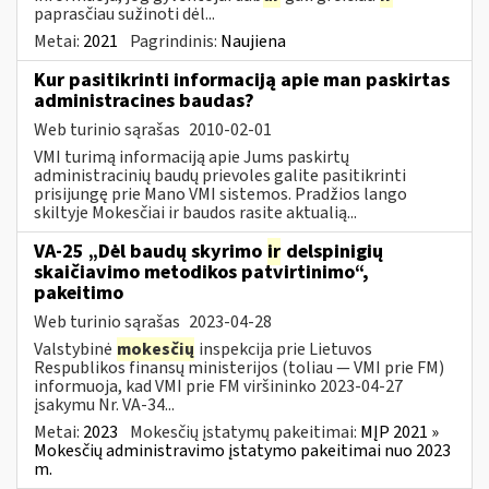
paprasčiau sužinoti dėl...
Metai:
2021
Pagrindinis:
Naujiena
Kur pasitikrinti informaciją apie man paskirtas
administracines baudas?
Web turinio sąrašas
2010-02-01
VMI turimą informaciją apie Jums paskirtų
administracinių baudų prievoles galite pasitikrinti
prisijungę prie Mano VMI sistemos. Pradžios lango
skiltyje Mokesčiai ir baudos rasite aktualią...
VA-25 „Dėl baudų skyrimo
ir
delspinigių
skaičiavimo metodikos patvirtinimo“,
pakeitimo
Web turinio sąrašas
2023-04-28
Valstybinė
mokesčių
inspekcija prie Lietuvos
Respublikos finansų ministerijos (toliau ― VMI prie FM)
informuoja, kad VMI prie FM viršininko 2023-04-27
įsakymu Nr. VA-34...
Metai:
2023
Mokesčių įstatymų pakeitimai:
MĮP 2021 »
Mokesčių administravimo įstatymo pakeitimai nuo 2023
m.