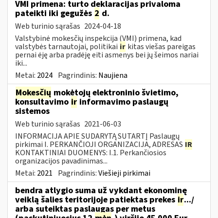
VMI primena: turto deklaracijas privaloma
pateikti iki gegužės
2
d.
Web turinio sąrašas
2024-04-18
Valstybinė mokesčių inspekcija (VMI) primena, kad
valstybės tarnautojai, politikai
ir
kitas viešas pareigas
pernai ėję arba pradėję eiti asmenys bei jų šeimos nariai
iki...
Metai:
2024
Pagrindinis:
Naujiena
Mokesčių
mokėtojų elektroninio švietimo,
konsultavimo
ir
informavimo paslaugų
sistemos
Web turinio sąrašas
2021-06-03
INFORMACIJA APIE SUDARYTĄ SUTARTĮ Paslaugų
pirkimai I. PERKANČIOJI ORGANIZACIJA, ADRESAS
IR
KONTAKTINIAI DUOMENYS: I.1. Perkančiosios
organizacijos pavadinimas...
Metai:
2021
Pagrindinis:
Viešieji pirkimai
bendra atlygio suma už vykdant ekonominę
veiklą šalies teritorijoje patiektas prekes
ir
.../
arba suteiktas paslaugas per metus