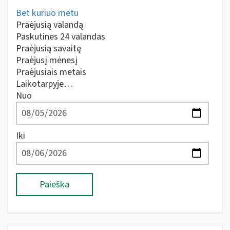
Bet kuriuo metu
Praėjusią valandą
Paskutines 24 valandas
Praėjusią savaitę
Praėjusį mėnesį
Praėjusiais metais
Laikotarpyje…
Nuo
Iki
Paieška