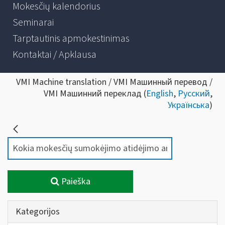
Mokesčių kalendorius
Seminarai
Tarptautinis apmokestinimas
Kontaktai / Apklausa
VMI Machine translation / VMI Машинный перевод /
VMI Машинний переклад (
English
,
Русский
,
Українська
)
Paieška
Kategorijos