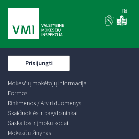
Prisijungti
Mokesčių mokėtojų informacija
Formos
Rinkmenos / Atviri duomenys
Skaičiuoklės ir pagalbininkai
Sąskaitos ir įmokų kodai
Mokesčių žinynas