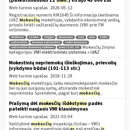
(paskutiniuosius 12
mėn
.) viršijo 45 000 Eur
Web turinio sąrašas
2026-05-12
Registracijos numeris KM1645 Ši informacija skelbiama:
i.VAZ
Mokesčių
mokėtojas, vykdantis ekonominę veiklą,
privalo teikti važtaraščių duomenis (VMI prie FM
viršininko...
45 000 eur
12 mėn.
atlygis
duomenys
i.vaz
pvm
teikti
važtaraštis
krovinio važtaraštis
teikti duomenis
Mokesčių žinyno
važtaraščio duomenų teikimas
pvmį 71 str. 2 d.
kategorijos:
VMI elektroninės sistemos » i.VAZ
Mokestinių nepriemokų išieškojimas, prievolių
įvykdymo būdai (101-113 str.)
Web turinio sąrašas
2018-11-29
Mokesčių
mokėtojui, laiku nesumokėjusiam mokesčio
bei su juo susijusių sumų, atsiranda mokestinė
nepriemoka. Sprendime, pagal kurį
mokesčių
...
Prašymą dėl
mokesčių
išdėstymo
padės
pateikti naujasis VMI klausimynas
Web turinio sąrašas
2021-03-04
Valstybinė
mokesčių
inspekcija (toliau – VMI)
informuoja, jog gyventojai dab
ar
gali greičiau
ir