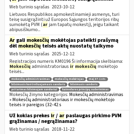
Web turinio sąrašas
2023-10-12
Lietuvos Respublikos apmokestinamieji asmenys, turi
teisę susigrąžinti už Europos Sąjungos teritorijos ribų
sumokėtą PVM (
ar
jam tapatų mokestį), jeigu taikant
abipusiškumo...
Ar
gali
mokesčių
mokėtojas pateikti prašymą
dėl
mokesčių
teisės aktų nuostatų taikymo
Web turinio sąrašas
2025-12-12
Registracijos numeris KM0196 Ši informacija skelbiama:
Mokesčių
administratoriaus
ir
mokesčių
mokėtojo
teisės...
mokesčių administravimas
mokesčių mokėtojas
maį 37-1 str.
būsimasis kontroliuojamasis sandoris
būsimasis sandoris
pritarimas būsimajam sandoriui
kainodaros principų suderinimas
Mokesčių žinyno kategorijos:
Mokesčių administravimas
» Mokesčių administratoriaus ir mokesčių mokėtojo
teisės ir pareigos (32-42 s
Už kokias prekes
ir
/
ar
paslaugas pirkimo PVM
grąžinamas / negrąžinamas?
Web turinio sąrašas
2018-11-22