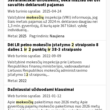
Savarankiškai dirbusiems, lieka mažiau nei dvi
savaitės deklaruoti pajamas
Web turinio sąrašas
2025-04-24
Valstybinė
mokesčių
inspekcija (VMI) informuoja, jog
šiais metais pajamas už 2024 m. deklaravo daugiau nei
1,3 mln. gyventojų, iš kurių apie 367 tūkst. vykdę
individualią...
Metai:
2025
Pagrindinis:
Naujiena
Dėl LR pelno mokesčio įstatymo
2
straipsnio 8
dalies 1
ir
2
punktų
ir
38-3 straipsnio
Web turinio sąrašas
2022-09-09
Valstybinė mokesčių inspekcija prie Lietuvos
Respublikos finansų ministerijos, vadovaudamasi
Lietuvos Respublikos mokesčių administravimo
įstatymo 1
2
straipsniu,...
Metai:
2022
Dažniausiai užduodami klausimai
Web turinio sąrašas
2021-01-12
Apie
mokesčių
pakeitimus nuo 2026 metų: Apie
gyventojų pajamų mokesčio pakeitimus nuo 2026 metų