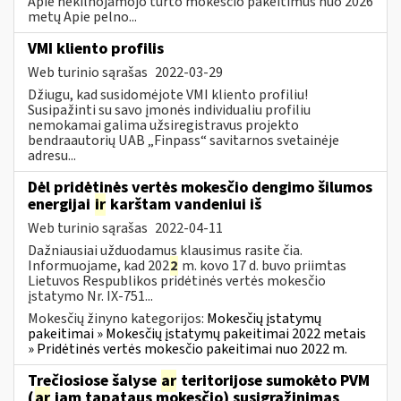
Apie nekilnojamojo turto mokesčio pakeitimus nuo 2026
metų Apie pelno...
VMI kliento profilis
Web turinio sąrašas
2022-03-29
Džiugu, kad susidomėjote VMI kliento profiliu!
Susipažinti su savo įmonės individualiu profiliu
nemokamai galima užsiregistravus projekto
bendraautorių UAB „Finpass“ savitarnos svetainėje
adresu...
Dėl pridėtinės vertės mokesčio dengimo šilumos
energijai
ir
karštam vandeniui iš
Web turinio sąrašas
2022-04-11
Dažniausiai užduodamus klausimus rasite čia.
Informuojame, kad 202
2
m. kovo 17 d. buvo priimtas
Lietuvos Respublikos pridėtinės vertės mokesčio
įstatymo Nr. IX-751...
Mokesčių žinyno kategorijos:
Mokesčių įstatymų
pakeitimai » Mokesčių įstatymų pakeitimai 2022 metais
» Pridėtinės vertės mokesčio pakeitimai nuo 2022 m.
Trečiosiose šalyse
ar
teritorijose sumokėto PVM
(
ar
jam tapataus mokesčio) susigrąžinimas