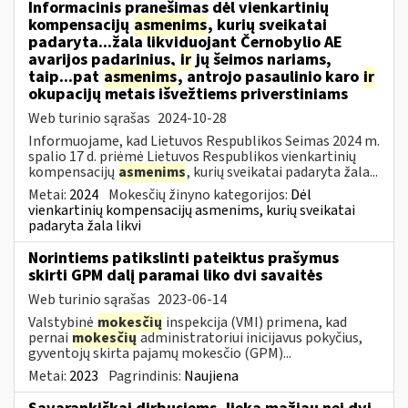
Informacinis pranešimas dėl vienkartinių
kompensacijų
asmenims
, kurių sveikatai
padaryta...žala likviduojant Černobylio AE
avarijos padarinius,
ir
jų šeimos nariams,
taip...pat
asmenims
, antrojo pasaulinio karo
ir
okupacijų metais išvežtiems priverstiniams
Web turinio sąrašas
2024-10-28
Informuojame, kad Lietuvos Respublikos Seimas 2024 m.
spalio 17 d. priėmė Lietuvos Respublikos vienkartinių
kompensacijų
asmenims
, kurių sveikatai padaryta žala...
Metai:
2024
Mokesčių žinyno kategorijos:
Dėl
vienkartinių kompensacijų asmenims, kurių sveikatai
padaryta žala likvi
Norintiems patikslinti pateiktus prašymus
skirti GPM dalį paramai liko dvi savaitės
Web turinio sąrašas
2023-06-14
Valstybinė
mokesčių
inspekcija (VMI) primena, kad
pernai
mokesčių
administratoriui inicijavus pokyčius,
gyventojų skirta pajamų mokesčio (GPM)...
Metai:
2023
Pagrindinis:
Naujiena