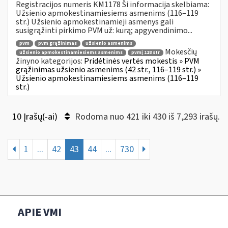
Registracijos numeris KM1178 Ši informacija skelbiama:
Užsienio apmokestinamiesiems asmenims (116–119
str.) Užsienio apmokestinamieji asmenys gali
susigrąžinti pirkimo PVM už: kurą; apgyvendinimo...
pvm
pvm grąžinimas
užsienio asmenims
Mokesčių
užsienio apmokestinamiesiems asmenims
pvmį 118 str
žinyno kategorijos:
Pridėtinės vertės mokestis » PVM
grąžinimas užsienio asmenims (42 str., 116–119 str.) »
Užsienio apmokestinamiesiems asmenims (116–119
str.)
10 Įrašų(-ai)
Rodoma nuo 421 iki 430 iš 7,293 irašų.
1
...
42
43
44
...
730
APIE VMI