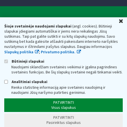
Valstybinė mokesčių inspekcija prie Lietuvos
U
Respublikos finansų ministerijos
Šioje svetainėje naudojami slapukai
(angl. cookies). Būtinieji
slapukai įdiegiami automatiškai ir jiems nėra reikalingas Jūsų
Biudžetinė įstaiga. Juridinio asmens kodas — 188659752,
sutikimas. Taip pat galite sutikti ir su kitų slapukų naudojimu. Savo
adresas: Vasario 16-osios g. 14, 01107 Vilnius, Lietuva, el.paštas:
sutikimą bet kada galėsite atšaukti pakeisdami interneto naršyklės
vmi@vmi.lt
, E. pristatymo dėžutės adresas 188659752
nustatymus ir ištrindami įrašytus slapukus. Daugiau informacijos
Duomenys apie Valstybinę mokesčių inspekciją prie Lietuvos
Slapukų politika
;
Privatumo politika.
Respublikos finansų ministerijos kaupiami ir saugomi Juridinių
asmenų registre
Būtinieji slapukai
Naudojami sklandžiam svetainės veikimui ir įgalina pagrindines
svetainės funkcijas. Be šių slapukų svetainė negali tinkamai veikti.
Analitiniai slapukai
Renka statistinę informaciją apie svetainės naudojimą ir
naudojami Jūsų naršymo patirties gerinimui.
PATVIRTINTI
Visus slapukus
PATVIRTINTI
Pasirinktus slapukus