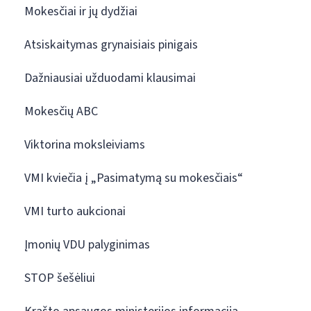
Mokesčiai ir jų dydžiai
Atsiskaitymas grynaisiais pinigais
Dažniausiai užduodami klausimai
Mokesčių ABC
Viktorina moksleiviams
VMI kviečia į „Pasimatymą su mokesčiais“
VMI turto aukcionai
Įmonių VDU palyginimas
STOP šešėliui