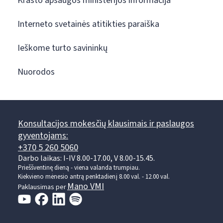
Krašto apsaugos ministerijos informacija
Interneto svetainės atitikties paraiška
Ieškome turto savininkų
Nuorodos
Konsultacijos mokesčių klausimais ir paslaugos
gyventojams:
+370 5 260 5060
Darbo laikas: I-IV 8.00-17.00, V 8.00-15.45.
Prieššventinę dieną - viena valanda trumpiau.
Kiekvieno mėnesio antrą penktadienį 8.00 val. - 12.00 val.
Mano VMI
Paklausimas per