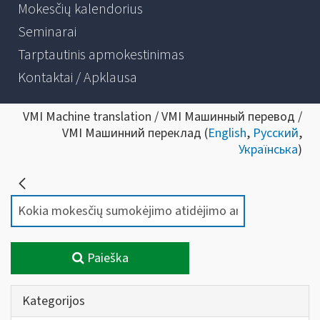
Mokesčių kalendorius
Seminarai
Tarptautinis apmokestinimas
Kontaktai / Apklausa
VMI Machine translation / VMI Машинный перевод /
VMI Машинний переклад (
English
,
Русский
,
Українська
)
Paieška
Kategorijos