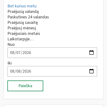
Bet kuriuo metu
Praėjusią valandą
Paskutines 24 valandas
Praėjusią savaitę
Praėjusį mėnesį
Praėjusiais metais
Laikotarpyje…
Nuo
Iki
Paieška