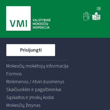
Prisijungti
Mokesčių mokėtojų informacija
Formos
Rinkmenos / Atviri duomenys
Skaičiuoklės ir pagalbininkai
Sąskaitos ir įmokų kodai
Mokesčių žinynas