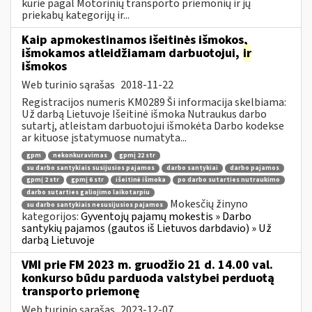
kurie pagal Motorinių transporto priemonių ir jų
priekabų kategorijų ir...
Kaip apmokestinamos išeitinės išmokos,
išmokamos atleidžiamam darbuotojui,
ir
išmokos
Web turinio sąrašas
2018-11-22
Registracijos numeris KM0289 Ši informacija skelbiama:
Už darbą Lietuvoje Išeitinė išmoka Nutraukus darbo
sutartį, atleistam darbuotojui išmokėta Darbo kodekse
ar kituose įstatymuose numatyta...
gpm
nekonkuravimas
gpmį 22 str
su darbo santykiais susijusios pajamos
darbo santykiai
darbo pajamos
gpmį 2 str
gpmį 6 str
išeitinė išmoka
po darbo sutarties nutraukimo
darbo sutarties galiojimo laikotarpiu
Mokesčių žinyno
su darbo santykiais nesusijusios pajamos
kategorijos:
Gyventojų pajamų mokestis » Darbo
santykių pajamos (gautos iš Lietuvos darbdavio) » Už
darbą Lietuvoje
VMI prie FM 2023 m. gruodžio 21 d. 14.00 val.
konkurso būdu parduoda valstybei perduotą
transporto priemonę
Web turinio sąrašas
2023-12-07