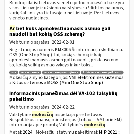
Bendroji dalis: Lietuvos vieneto pelno mokesčio bazė yra
visos Lietuvoje ir užsienio valstybėse uždirbtos pajamos,
kurių šaltinis yra Lietuvoje ir ne Lietuvoje. Per Lietuvos
vieneto nuolatines...
Ar
bet koks apmokestinamasis asmuo gali
naudoti bet kokią OSS schemą?
Web turinio sąrašas
2022-02-01
Registracijos numeris KM3006 Ši informacija skelbiama:
OSS (One Stop Shop) Tai, kokią schemą ir kaip
apmokestinamasis asmuo gali naudoti, priklauso nuo
to, kokią veiklą asmuo vykdys ir kur toks...
oss
oss schemos
oss schemų naudojimas
kokia oss schema priklauso
Mokesčių žinyno kategorijos:
VMI elektroninės sistemos
» Kitos sistemos » MOSS (Mini One Stop Shop)
Informacinis pranešimas dėl VA-102 taisyklių
pakeitimo
Web turinio sąrašas
2024-02-22
Valstybinė
mokesčių
inspekcija prie Lietuvos
Respublikos finansų ministerijos (toliau ― VMI prie FM)
informuoja apie priimtą Valstybinės
mokesčių
...
Metai:
2024
Mokesčių įstatymų pakeitimai:
MĮP 2021 »