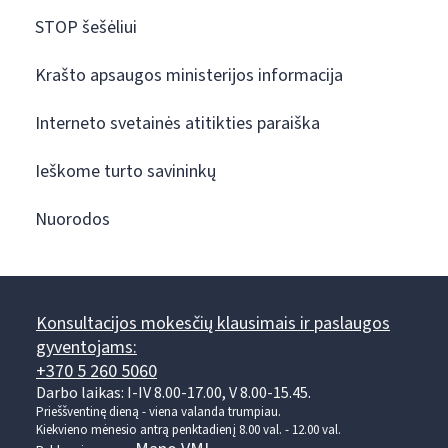
STOP šešėliui
Krašto apsaugos ministerijos informacija
Interneto svetainės atitikties paraiška
Ieškome turto savininkų
Nuorodos
Konsultacijos mokesčių klausimais ir paslaugos
gyventojams:
+370 5 260 5060
Darbo laikas: I-IV 8.00-17.00, V 8.00-15.45.
Prieššventinę dieną - viena valanda trumpiau.
Kiekvieno mėnesio antrą penktadienį 8.00 val. - 12.00 val.