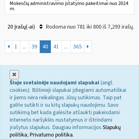
Mokesčių administravimo įstatymo pakeitimai nuo 2024
m.
20 Įrašų(-ai)
Rodoma nuo 781 iki 800 iš 7,293 irašų.
1
...
39
40
41
...
365
Uždaryti
Šioje svetainėje naudojami slapukai
(angl.
cookies). Būtinieji slapukai įdiegiami automatiškai
ir jiems nėra reikalingas Jūsų sutikimas. Taip pat
galite sutikti ir su kitų slapukų naudojimu. Savo
sutikimą bet kada galėsite atšaukti pakeisdami
interneto naršyklės nustatymus ir ištrindami
įrašytus slapukus. Daugiau informacijos
Slapukų
politika
;
Privatumo politika.