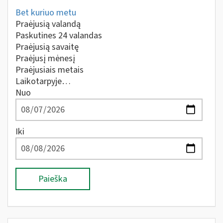
Bet kuriuo metu
Praėjusią valandą
Paskutines 24 valandas
Praėjusią savaitę
Praėjusį mėnesį
Praėjusiais metais
Laikotarpyje…
Nuo
Iki
Paieška