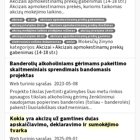
Akcizais apmokestinamų prekių gabenimas (14-18 str.)
Akcizais apmokestinamos prekės, kurioms taikomas
akcizų mokėjimo laikino...
akcizai
e-ad
akcizais apmokestinamų prekių gabenimas
akcizų įstatymo 15 str
akcizais apmokestinamų prekių išvežimas
akcizų mokėjimo laikino atidėjimo režimas
akcizų įstatymo 14 str
akcizų įstatymo 16 str
akcizais apmokestinamų prekių gavimas
Mokesčių žinyno
elektroninis vežimo dokumentas
amlar
kategorijos:
Akcizai » Akcizais apmokestinamų prekių
gabenimas (14-18 str.)
Banderolių alkoholiniams gėrimams pakeitimo
skaitmeniniais sprendimais bandomasis
projektas
Web turinio sąrašas
2023-05-08
Projekto tikslas Įvertinti galimybes šiuo metu rinkos
apsaugos tikslais alkoholinių gėrimų ženklinimui
naudojamas popierines banderoles (toliau – banderolės)
pakeisti šiuolaikiškais skaitmeniniais...
Kokia
yra akcizų už gamtines dujas
apskaičiavimo, deklaravimo
ir
sumokėjimo
tvarka
Web turinio sąrašas
2025-09-01