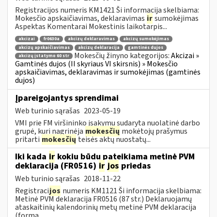
Registracijos numeris KM1421 Ši informacija skelbiama:
Mokesčio apskaičiavimas, deklaravimas
ir
sumokėjimas
Aspektas Komentarai Mokestinis laikotarpis...
akcizai
fr0630a
akcizų deklaravimas
akcizų sumokėjimas
akcizų apskaičiavimas
akcizų deklaracija
gamtinės dujos
Mokesčių žinyno kategorijos:
Akcizai »
akcizų įstatymo 60 str
Gamtinės dujos (II skyriaus VI skirsnis) » Mokesčio
apskaičiavimas, deklaravimas ir sumokėjimas (gamtinės
dujos)
Įpareigojantys sprendimai
Web turinio sąrašas
2023-05-19
VMI prie FM viršininko įsakymu sudaryta nuolatinė darbo
grupė, kuri nagrinėja
mokesčių
mokėtojų prašymus
pritarti
mokesčių
teisės aktų nuostatų...
Iki kada
ir
kokiu būdu pateikiama metinė PVM
deklaracija (FR0516)
ir
jos
priedas
Web turinio sąrašas
2018-11-22
Registraci
jos
numeris KM1121 Ši informacija skelbiama:
Metinė PVM deklaracija FR0516 (87 str.) Deklaruojamų
ataskaitinių kalendorinių metų metinė PVM deklaracija
(forma...