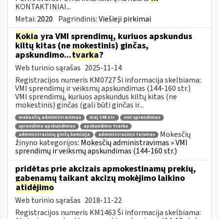
KONTAKTINIAI...
Metai:
2020
Pagrindinis:
Viešieji pirkimai
Kokia
yra VMI sprendimų, kuriuos apskundus
kiltų kitas (ne mokestinis) ginčas,
apskundimo...
tvarka
?
Web turinio sąrašas
2025-11-14
Registracijos numeris KM0727 Ši informacija skelbiama:
VMI sprendimų ir veiksmų apskundimas (144-160 str.)
VMI sprendimų, kuriuos apskundus kiltų kitas (ne
mokestinis) ginčas (gali būti ginčas ir...
mokesčių administravimas
maį 146 str.
vmi sprendimas
sprendimo apskundimas
apskundimo tvarka
Mokesčių
administracinių ginčų komisija
administracinis teismas
žinyno kategorijos:
Mokesčių administravimas » VMI
sprendimų ir veiksmų apskundimas (144-160 str.)
pridėtas prie akcizais apmokestinamų prekių,
gabenamų taikant akcizų mokėjimo laikino
atidėjimo
Web turinio sąrašas
2018-11-22
Registracijos numeris KM1463 Ši informacija skelbiama: