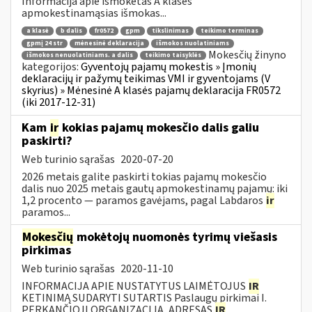
Informacija apie išmokėtas A klasės
apmokestinamąsias išmokas...
a klasė
b dalis
fr0572
gpm
tikslinimas
teikimo terminas
gpmį 24 str
mėnesinė deklaracija
išmokos nuolatiniams
Mokesčių žinyno
išmokos nenuolatiniams. a dalis
teikimo taisyklės
kategorijos:
Gyventojų pajamų mokestis » Įmonių
deklaracijų ir pažymų teikimas VMI ir gyventojams (V
skyrius) » Mėnesinė A klasės pajamų deklaracija FR0572
(iki 2017-12-31)
Kam
ir
kokias pajamų mokesčio dalis galiu
paskirti?
Web turinio sąrašas
2020-07-20
2026 metais galite paskirti tokias pajamų mokesčio
dalis nuo 2025 metais gautų apmokestinamų pajamų: iki
1,2 procento — paramos gavėjams, pagal Labdaros
ir
paramos...
Mokesčių
mokėtojų nuomonės tyrimų viešasis
pirkimas
Web turinio sąrašas
2020-11-10
INFORMACIJA APIE NUSTATYTUS LAIMĖTOJUS
IR
KETINIMĄ SUDARYTI SUTARTIS Paslaugų pirkimai I.
PERKANČIOJI ORGANIZACIJA, ADRESAS
IR