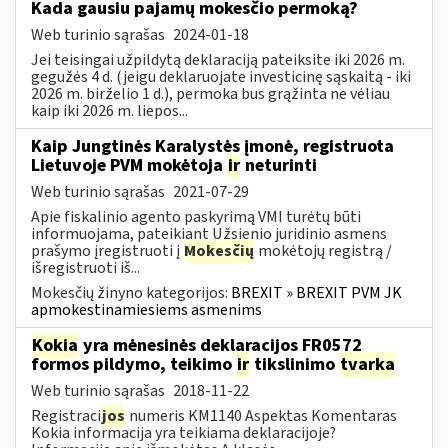
Kada gausiu pajamų mokesčio permoką?
Web turinio sąrašas
2024-01-18
Jei teisingai užpildytą deklaraciją pateiksite iki 2026 m.
gegužės 4 d. (jeigu deklaruojate investicinę sąskaitą - iki
2026 m. birželio 1 d.), permoka bus grąžinta ne vėliau
kaip iki 2026 m. liepos...
Kaip Jungtinės Karalystės įmonė, registruota
Lietuvoje PVM mokėtoja
ir
neturinti
Web turinio sąrašas
2021-07-29
Apie fiskalinio agento paskyrimą VMI turėtų būti
informuojama, pateikiant Užsienio juridinio asmens
prašymo įregistruoti į
Mokesčių
mokėtojų registrą /
išregistruoti iš...
Mokesčių žinyno kategorijos:
BREXIT » BREXIT PVM JK
apmokestinamiesiems asmenims
Kokia
yra mėnesinės deklaracijos FR0572
formos pildymo, teikimo
ir
tikslinimo
tvarka
Web turinio sąrašas
2018-11-22
Registraci
jos
numeris KM1140 Aspektas Komentaras
Kokia informacija yra teikiama deklaracijoje?