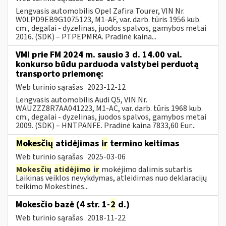
Lengvasis automobilis Opel Zafira Tourer, VIN Nr.
W0LPD9EB9G1075123, M1-AF, var. darb. tūris 1956 kub.
cm., degalai - dyzelinas, juodos spalvos, gamybos metai
2016. (SDK) – PTPEPMRA. Pradinė kaina...
VMI prie FM 2024 m. sausio 3 d. 14.00 val.
konkurso būdu parduoda valstybei perduotą
transporto priemonę:
Web turinio sąrašas
2023-12-12
Lengvasis automobilis Audi Q5, VIN Nr.
WAUZZZ8R7AA041223, M1-AC, var. darb. tūris 1968 kub.
cm., degalai - dyzelinas, juodos spalvos, gamybos metai
2009. (SDK) – HNTPANFE. Pradinė kaina 7833,60 Eur...
Mokesčių
atidėjimas
ir
termino keitimas
Web turinio sąrašas
2025-03-06
Mokesčių
atidėjimo
ir
mokėjimo dalimis sutartis
Laikinas veiklos nevykdymas, atleidimas nuo deklaracijų
teikimo Mokestinės...
Mokesčio bazė (4 str. 1-
2
d.)
Web turinio sąrašas
2018-11-22