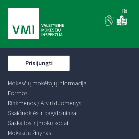
Prisijungti
Mokesčių mokėtojų informacija
Formos
Rinkmenos / Atviri duomenys
Skaičiuoklės ir pagalbininkai
Sąskaitos ir įmokų kodai
Mokesčių žinynas