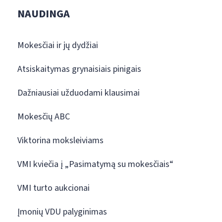
NAUDINGA
Mokesčiai ir jų dydžiai
Atsiskaitymas grynaisiais pinigais
Dažniausiai užduodami klausimai
Mokesčių ABC
Viktorina moksleiviams
VMI kviečia į „Pasimatymą su mokesčiais“
VMI turto aukcionai
Įmonių VDU palyginimas