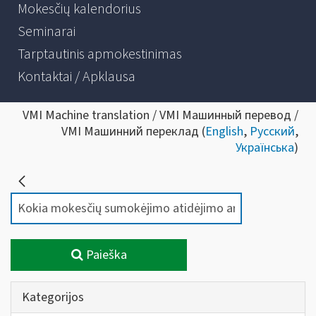
Mokesčių kalendorius
Seminarai
Tarptautinis apmokestinimas
Kontaktai / Apklausa
VMI Machine translation / VMI Машинный перевод /
VMI Машинний переклад (
English
,
Русский
,
Українська
)
Paieška
Kategorijos