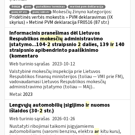
fr0516
pvm
pateikimo terminas
metinė pvm deklaracija
Mokesčių žinyno kategorijos:
pvmį 87 str.
pvmį 128 str
Pridėtinės vertės mokestis » PVM deklaravimas (IX
skyrius) » Metinė PVM deklaracija FR0516 (87 str.)
Informacinis pranešimas dėl Lietuvos
Respublikos
mokesčių
administravimo
įstatymo...104-
2
straipsnio
2
dalies, 139
ir
140
straipsnio apibendrinto paaiškinimo
(komentaro
Web turinio sąrašas
2023-10-12
Valstybinė mokesčių inspekcija prie Lietuvos
Respublikos finansų ministerijos (toliau — VMI prie FM),
vadovaudamasi Lietuvos Respublikos mokesčių
administravimo įstatymo (toliau — MAĮ)...
Metai:
2023
Lengvųjų automobilių įsigijimo
ir
nuomos
išlaidos (30-
2
str.)
Web turinio sąrašas
2026-01-26
Nustatyti ribojimai taikomi įsigyjamiems
automobiliams (varomi benzinu, elektra
ar
kitu kuru),