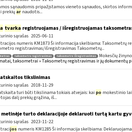
mos sąnaudomis pripažįstamos vieneto sąnaudos, skirtos informacij
ti prekių
ar
naudotis...
ia
tvarka
registruojamas / išregistruojamas taksometra
urinio sąrašas
2025-06-11
tracijos numeris KM1873 Ši informacija skelbiama: Taksometrų r
metro registravimas/išregistravimas Taksometrų...
Mokesčių žinyno
metras
taksometro registravimas
taksometro išregistravimas
atai, taksometrai » Taksometrų registravimas ir jų dokumentų p
atskaitos tikslinimas
urinio sąrašas
2018-11-29
tskaita turi būti tikslinama tokiais atvejais: kai
po
mokestinio lai
ojas dalį prekių grąžina, iš...
 metinėje turto deklaracijoje deklaruoti turtą kartu g
urinio sąrašas
2023-11-22
traci
jos
numeris KM1285 Ši informacija skelbiama: Deklaruojamas t