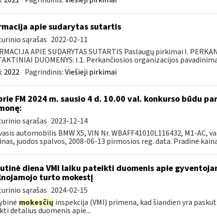
:
2021
Pagrindinis:
Viešieji pirkimai
rmacija apie sudarytas sutartis
urinio sąrašas
2022-02-11
RMACIJA APIE SUDARYTAS SUTARTIS Paslaugų pirkimai I. PERK
KTINIAI DUOMENYS: I.1. Perkančiosios organizacijos pavadinimas
:
2022
Pagrindinis:
Viešieji pirkimai
prie FM 2024 m. sausio 4 d. 10.00 val. konkurso būdu p
monę:
urinio sąrašas
2023-12-14
asis automobilis BMW X5, VIN Nr. WBAFF41010L116432, M1-AC, var. d
inas, juodos spalvos, 2008-06-13 pirmosios reg. data. Pradinė kaina 
utinė diena VMI laiku pateikti duomenis apie gyventoj
lnojamojo turto mokestį
urinio sąrašas
2024-02-15
ybinė
mokesčių
inspekcija (VMI) primena, kad šiandien yra pasku
kti detalius duomenis apie...