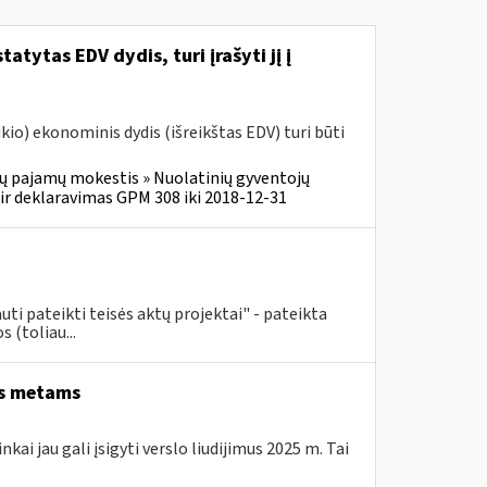
atytas EDV dydis, turi įrašyti jį į
o) ekonominis dydis (išreikštas EDV) turi būti
ų pajamų mokestis » Nuolatinių gyventojų
r deklaravimas GPM 308 iki 2018-12-31
uti pateikti teisės aktų projektai" - pateikta
 (toliau...
ems metams
kai jau gali įsigyti verslo liudijimus 2025 m. Tai