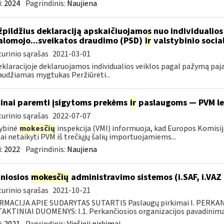
:
2024
Pagrindinis:
Naujiena
pildžius deklaraciją apskaičiuojamos nuo individualios
alomojo...sveikatos draudimo (PSD)
ir
valstybinio socia
urinio sąrašas
2021-03-01
eklaracijoje deklaruojamos individualios veiklos pagal pažymą paj
udžiamas mygtukas Peržiūrėti...
inai paremti įsigytoms prekėms
ir
paslaugoms — PVM l
urinio sąrašas
2022-07-07
ybinė
mokesčių
inspekcija (VMI) informuoja, kad Europos Komisij
nai netaikyti PVM iš trečiųjų šalių importuojamiems...
:
2022
Pagrindinis:
Naujiena
niosios
mokesčių
administravimo sistemos (i.SAF, i.VAZ
urinio sąrašas
2021-10-21
RMACIJA APIE SUDARYTAS SUTARTIS Paslaugų pirkimai I. PERK
KTINIAI DUOMENYS: I.1. Perkančiosios organizacijos pavadinimas