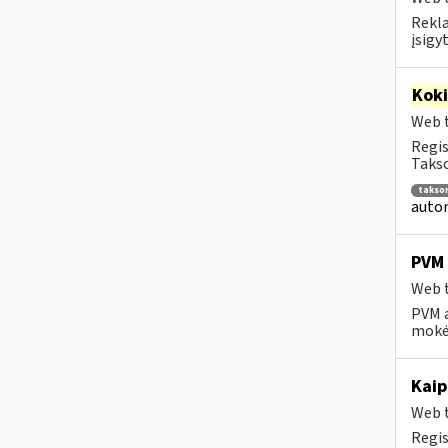
Rekla
įsigy
Kok
Web t
Regis
Takso
takso
autom
PVM 
Web t
PVM a
mokėt
Kaip
Web t
Regis