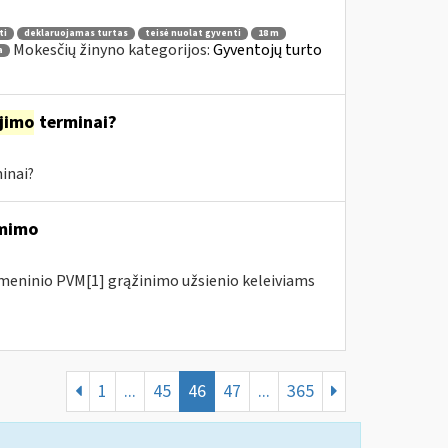
ti
deklaruojamas turtas
teisė nuolat gyventi
18 m
Mokesčių žinyno kategorijos:
Gyventojų turto
a
jimo
terminai?
inai?
ėmimo
meninio PVM[1] grąžinimo užsienio keleiviams
1
...
45
46
47
...
365