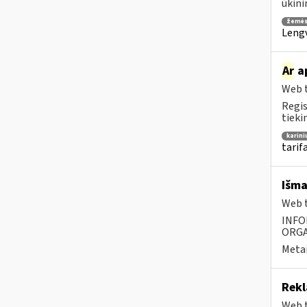
ūkini
žemės
Lengv
Ar
ap
Web t
Regis
tieki
karini
tarifa
Išma
Web t
INFO
ORGA
Metai
Rekl
Web t