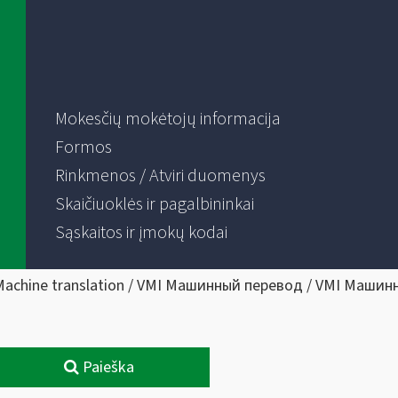
Mokesčių mokėtojų informacija
Formos
Rinkmenos / Atviri duomenys
Skaičiuoklės ir pagalbininkai
Sąskaitos ir įmokų kodai
Machine translation / VMI Машинный перевод / VMI Машин
Paieška