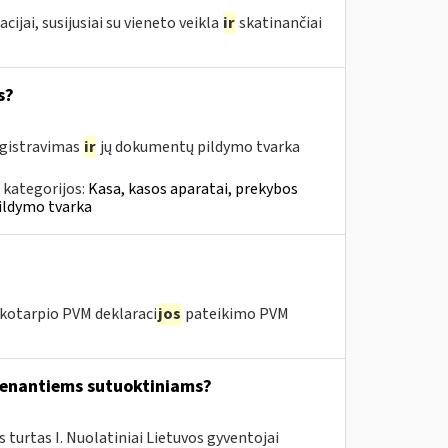
ai, susijusiai su vieneto veikla
ir
skatinančiai
s?
egistravimas
ir
jų dokumentų pildymo tvarka
 kategorijos:
Kasa, kasos aparatai, prekybos
ildymo tvarka
kotarpio PVM deklaraci
jos
pateikimo PVM
yvenantiems sutuoktiniams?
urtas I. Nuolatiniai Lietuvos gyventojai