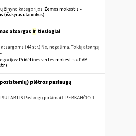
.
ų žinyno kategorijos:
Žemės mokestis »
s (išskyrus ūkininkus)
amas atsargas
ir
tiesiogiai
ų atsargoms (44 str.) Ne, negalima. Tokių atsargų
.
egorijos:
Pridėtinės vertės mokestis » PVM
tr.)
 posistemių) plėtros paslaugų
SUTARTIS Paslaugų pirkimai I. PERKANČIOJI