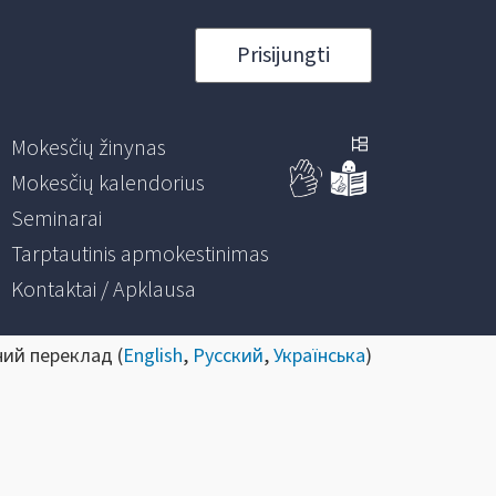
Prisijungti
Mokesčių žinynas
Mokesčių kalendorius
Seminarai
Tarptautinis apmokestinimas
Kontaktai / Apklausa
ний переклад (
English
,
Русский
,
Українська
)