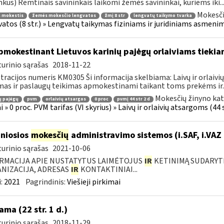
nkus) Remtinais savininkais laikomi žemės savininkai, kuriems iki..
Mokesči
 mokestis
žemės mokesčio lengvatos
žmį 8 str
lengvatų taikymo tvarka
atos (8 str.) » Lengvatų taikymas fiziniams ir juridiniams asmenim
mokestinant Lietuvos karinių pajėgų orlaiviams tieki
urinio sąrašas
2018-11-22
tracijos numeris KM0305 Ši informacija skelbiama: Laivų ir orlaivi
mas ir paslaugų teikimas apmokestinami taikant toms prekėms ir..
Mokesčių žinyno kat
ų pajėgų
pvm
orlaivių atsargos
0 proc
pvmį 44 str 2 d
i » 0 proc. PVM tarifas (VI skyrius) » Laivų ir orlaivių atsargoms (44 s
niosios
mokesčių
administravimo sistemos (i.SAF, i.VAZ
urinio sąrašas
2021-10-06
RMACIJA APIE NUSTATYTUS LAIMĖTOJUS
IR
KETINIMĄ SUDARYTI 
NIZACIJA, ADRESAS
IR
KONTAKTINIAI...
:
2021
Pagrindinis:
Viešieji pirkimai
ama (22 str. 1 d.)
urinio sąrašas
2018-11-29