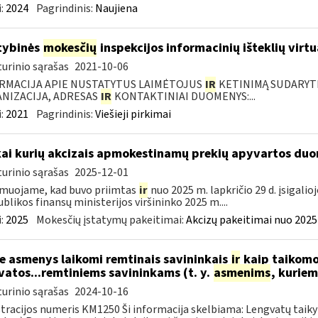
:
2024
Pagrindinis:
Naujiena
tybinės
mokesčių
inspekcijos informacinių išteklių virtu
urinio sąrašas
2021-10-06
RMACIJA APIE NUSTATYTUS LAIMĖTOJUS
IR
KETINIMĄ SUDARYTI 
NIZACIJA, ADRESAS
IR
KONTAKTINIAI DUOMENYS:...
:
2021
Pagrindinis:
Viešieji pirkimai
kai kurių akcizais apmokestinamų prekių apyvartos duo
urinio sąrašas
2025-12-01
muojame, kad buvo priimtas
ir
nuo 2025 m. lapkričio 29 d. įsigali
blikos finansų ministerijos viršininko 2025 m....
:
2025
Mokesčių įstatymų pakeitimai:
Akcizų pakeitimai nuo 2025
e asmenys laikomi remtinais savininkais
ir
kaip taikomo
vatos...remtiniems savininkams (t. y.
asmenims
, kurie
urinio sąrašas
2024-10-16
tracijos numeris KM1250 Ši informacija skelbiama: Lengvatų taiky