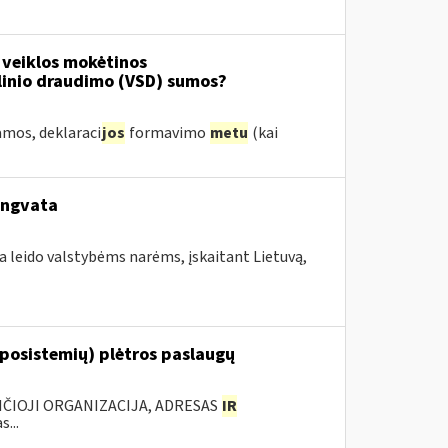
 veiklos mokėtinos
linio draudimo (VSD) sumos?
amos, deklaraci
jos
formavimo
metu
(kai
engvata
a leido valstybėms narėms, įskaitant Lietuvą,
 posistemių) plėtros paslaugų
ANČIOJI ORGANIZACIJA, ADRESAS
IR
...