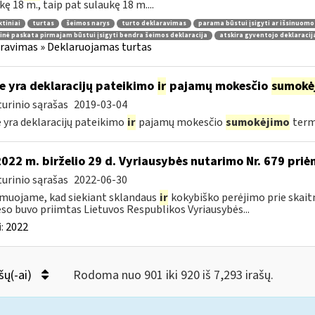
kę 18 m., taip pat sulaukę 18 m....
tiniai
turtas
šeimos narys
turto deklaravimas
parama būstui įsigyti ar išsinuomo
inė paskata pirmajam būstui įsigyti bendra šeimos deklaracija
atskira gyventojo deklaracij
ravimas » Deklaruojamas turtas
e yra deklaracijų pateikimo
ir
pajamų mokesčio
sumokė
urinio sąrašas
2019-03-04
 yra deklaracijų pateikimo
ir
pajamų mokesčio
sumokėjimo
term
2022 m. birželio 29 d. Vyriausybės nutarimo Nr. 679 pri
urinio sąrašas
2022-06-30
muojame, kad siekiant sklandaus
ir
kokybiško perėjimo prie skait
so buvo priimtas Lietuvos Respublikos Vyriausybės...
:
2022
šų(-ai)
Rodoma nuo 901 iki 920 iš 7,293 irašų.