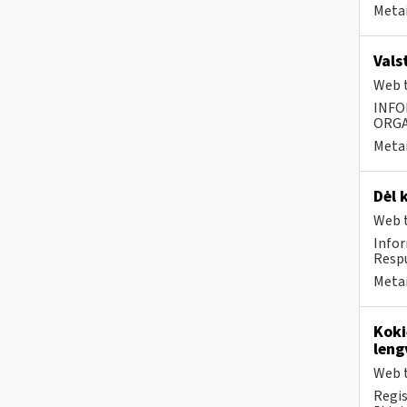
Metai
Vals
Web t
INFO
ORGA
Metai
Dėl 
Web t
Infor
Respu
Metai
Koki
leng
Web t
Regis