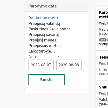
Parodymo data
Kaip
meti
Bet kuriuo metu
Praėjusią valandą
Web t
Paskutines 24 valandas
Regis
įrašo
Praėjusią savaitę
Praėjusį mėnesį
edv
sampr
Praėjusiais metais
Laikotarpyje…
Nuo
Iki
Teis
Web t
Inter
nuoro
Paieška
Smul
Web t
Valst
ypač 