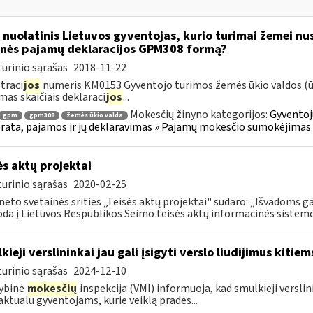
 nuolatinis Lietuvos gyventojas, kurio turimai žemei nust
nės pajamų deklaracijos GPM308 formą?
urinio sąrašas
2018-11-22
traci
jos
numeris KM0153 Gyventojo turimos žemės ūkio valdos (ūki
mas skaičiais deklaraci
jos
...
Mokesčių žinyno kategorijos:
Gyventoj
gpm
gpm308
žemės ūkio valda
ata, pajamos ir jų deklaravimas » Pajamų mokesčio sumokėjimas i
ės aktų projektai
urinio sąrašas
2020-02-25
neto svetainės srities „Teisės aktų projektai" sudaro: „Išvadoms ga
da į Lietuvos Respublikos Seimo teisės aktų informacinės sistemos
kieji verslininkai jau gali įsigyti verslo liudijimus kiti
urinio sąrašas
2024-12-10
ybinė
mokesčių
inspekcija (VMI) informuoja, kad smulkieji verslinin
aktualu gyventojams, kurie veiklą pradės...