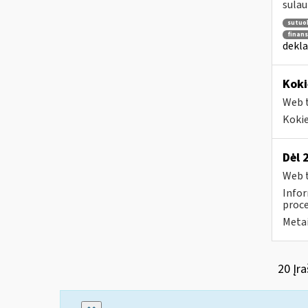
sulau
sutuok
finans
dekla
Koki
Web t
Kokie
Dėl 
Web t
Infor
proce
Metai
20 Įra