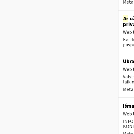
Metai
Ar
už
priv
Web t
Kai d
paspa
Ukra
Web t
Valst
laiki
Metai
Išma
Web t
INFO
KONTA