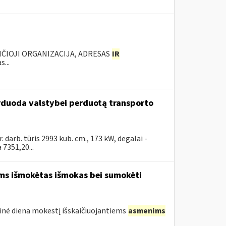
ANČIOJI ORGANIZACIJA, ADRESAS
IR
...
arduoda valstybei perduotą transporto
arb. tūris 2993 kub. cm., 173 kW, degalai -
7351,20...
ams išmokėtas išmokas bei sumokėti
tinė diena mokestį išskaičiuojantiems
asmenims