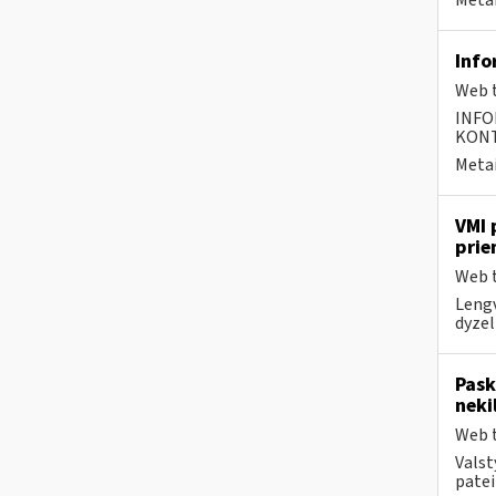
Metai
Info
Web t
INFO
KONTA
Metai
VMI 
prie
Web t
Lengv
dyzel
Pask
neki
Web t
Valst
patei