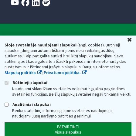
Valstybinė mokesčių inspekcija prie Lietuvos
U
Respublikos finansų ministerijos
Šioje svetainėje naudojami slapukai
(angl. cookies). Būtinieji
slapukai įdiegiami automatiškai ir jiems nėra reikalingas Jūsų
Biudžetinė įstaiga. Juridinio asmens kodas — 188659752,
sutikimas. Taip pat galite sutikti ir su kitų slapukų naudojimu. Savo
adresas: Vasario 16-osios g. 14, 01107 Vilnius, Lietuva, el.paštas:
sutikimą bet kada galėsite atšaukti pakeisdami interneto naršyklės
vmi@vmi.lt
, E. pristatymo dėžutės adresas 188659752
nustatymus ir ištrindami įrašytus slapukus. Daugiau informacijos
Duomenys apie Valstybinę mokesčių inspekciją prie Lietuvos
Slapukų politika
;
Privatumo politika.
Respublikos finansų ministerijos kaupiami ir saugomi Juridinių
asmenų registre
Būtinieji slapukai
Naudojami sklandžiam svetainės veikimui ir įgalina pagrindines
svetainės funkcijas. Be šių slapukų svetainė negali tinkamai veikti.
Analitiniai slapukai
Renka statistinę informaciją apie svetainės naudojimą ir
naudojami Jūsų naršymo patirties gerinimui.
PATVIRTINTI
Visus slapukus