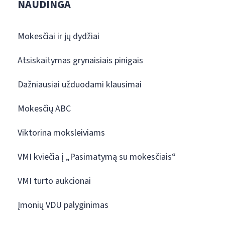
NAUDINGA
Mokesčiai ir jų dydžiai
Atsiskaitymas grynaisiais pinigais
Dažniausiai užduodami klausimai
Mokesčių ABC
Viktorina moksleiviams
VMI kviečia į „Pasimatymą su mokesčiais“
VMI turto aukcionai
Įmonių VDU palyginimas