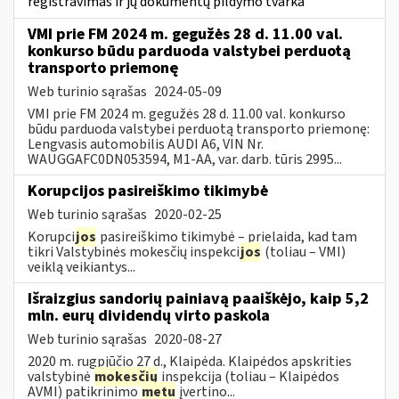
registravimas ir jų dokumentų pildymo tvarka
VMI prie FM 2024 m. gegužės 28 d. 11.00 val.
konkurso būdu parduoda valstybei perduotą
transporto priemonę
Web turinio sąrašas
2024-05-09
VMI prie FM 2024 m. gegužės 28 d. 11.00 val. konkurso
būdu parduoda valstybei perduotą transporto priemonę:
Lengvasis automobilis AUDI A6, VIN Nr.
WAUGGAFC0DN053594, M1-AA, var. darb. tūris 2995...
Korupcijos pasireiškimo tikimybė
Web turinio sąrašas
2020-02-25
Korupci
jos
pasireiškimo tikimybė – prielaida, kad tam
tikri Valstybinės mokesčių inspekci
jos
(toliau – VMI)
veiklą veikiantys...
Išraizgius sandorių painiavą paaiškėjo, kaip 5,2
mln. eurų dividendų virto paskola
Web turinio sąrašas
2020-08-27
2020 m. rugpjūčio 27 d., Klaipėda. Klaipėdos apskrities
valstybinė
mokesčių
inspekcija (toliau – Klaipėdos
AVMI) patikrinimo
metu
įvertino...