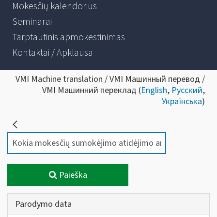
Mokesčių kalendorius
Seminarai
Tarptautinis apmokestinimas
Kontaktai / Apklausa
VMI Machine translation / VMI Машинный перевод /
VMI Машинний переклад (
English
,
Русский
,
Українська
)
Paieška
Parodymo data