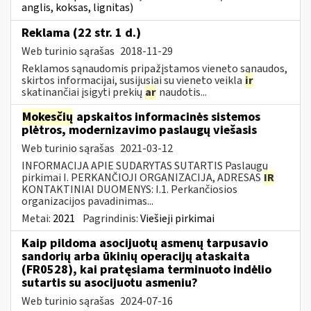
anglis, koksas, lignitas)
Reklama (22 str. 1 d.)
Web turinio sąrašas
2018-11-29
Reklamos sąnaudomis pripažįstamos vieneto sąnaudos,
skirtos informacijai, susijusiai su vieneto veikla
ir
skatinančiai įsigyti prekių
ar
naudotis...
Mokesčių
apskaitos informacinės sistemos
plėtros, modernizavimo paslaugų viešasis
Web turinio sąrašas
2021-03-12
INFORMACIJA APIE SUDARYTAS SUTARTIS Paslaugų
pirkimai I. PERKANČIOJI ORGANIZACIJA, ADRESAS
IR
KONTAKTINIAI DUOMENYS: I.1. Perkančiosios
organizacijos pavadinimas...
Metai:
2021
Pagrindinis:
Viešieji pirkimai
Kaip pildoma asocijuotų asmenų tarpusavio
sandorių arba ūkinių operacijų ataskaita
(FR0528), kai pratęsiama terminuoto indėlio
sutartis su asocijuotu asmeniu?
Web turinio sąrašas
2024-07-16