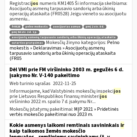
Registraci
jos
numeris KM1405 Ši informacija skelbiama:
Asocijuotų asmenų tarpusavio sandorių arba ūkinių
operacijų ataskaita (FR0528) Jeigu vieneto su asocijuotu
asmeniu...
fr0528
pelno mokestis
asocijuotas asmuo
pmį 2 str. 8 d.
pmį 50 str. 2 d. 1 p.
asocijuotų asmenų tarpusavio sandorių arba ūkinių operacijų ataskaita
Mokesčių žinyno kategorijos:
Pelno
sutarties pratęsimas
mokestis » Deklaravimas » Asocijuotų asmenų
tarpusavio sandorių arba ūkinių operacijų ataskaita
(FR05
Dėl VMI prie FM viršininko 2003 m. gegužės 6 d.
įsakymo Nr. V-140 pakeitimo
Web turinio sąrašas
2022-11-25
Informuojame, kad Valstybinės mokesčių inspekci
jos
prie Lietuvos Respublikos finansų ministeri
jos
viršininko 2022 m. spalio 7 d. įsakymu Nr....
Mokesčių įstatymų pakeitimai:
MĮP 2021 » Pridetinės
vertės mokesčio pakeitimai nuo 2023 m.
Kokie asmenys laikomi remtinais savininkais
ir
kaip taikomos žemės mokesčio
lengvatos...remtiniems savininkams (t. y.