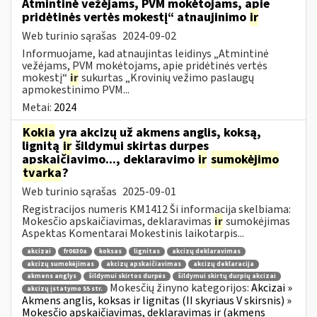
Atmintinė vežėjams, PVM mokėtojams, apie
pridėtinės vertės mokestį“ atnaujinimo
ir
Web turinio sąrašas
2024-09-02
Informuojame, kad atnaujintas leidinys „Atmintinė
vežėjams, PVM mokėtojams, apie pridėtinės vertės
mokestį“
ir
sukurtas „Krovinių vežimo paslaugų
apmokestinimo PVM...
Metai:
2024
Kokia
yra akcizų už akmens anglis, koksą,
lignitą
ir
šildymui skirtas durpes
apskaičiavimo..., deklaravimo
ir
sumokėjimo
tvarka
?
Web turinio sąrašas
2025-09-01
Registracijos numeris KM1412 Ši informacija skelbiama:
Mokesčio apskaičiavimas, deklaravimas
ir
sumokėjimas
Aspektas Komentarai Mokestinis laikotarpis...
akcizai
fr0630a
koksas
lignitas
akcizų deklaravimas
akcizų sumokėjimas
akcizų apskaičiavimas
akcizų deklaracija
akmens anglys
šildymui skirtos durpės
šildymui skirtų durpių akcizai
Mokesčių žinyno kategorijos:
Akcizai »
akcizų įstatymo 55 str.
Akmens anglis, koksas ir lignitas (II skyriaus V skirsnis) »
Mokesčio apskaičiavimas, deklaravimas ir (akmens