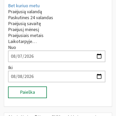
Bet kuriuo metu
Praėjusią valandą
Paskutines 24 valandas
Praėjusią savaitę
Praėjusį mėnesį
Praėjusiais metais
Laikotarpyje…
Nuo
Iki
Paieška