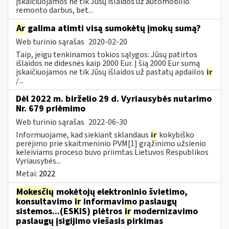
įskaičiuojamos ne tik Jūsų išlaidos už automobilio
remonto darbus, bet...
Ar
galima atimti visą sumokėtų įmokų sumą?
Web turinio sąrašas
2020-02-20
Taip, jeigu tenkinamos tokios sąlygos: Jūsų patirtos
išlaidos ne didesnės kaip 2000 Eur. Į šią 2000 Eur sumą
įskaičiuojamos ne tik Jūsų išlaidos už pastatų apdailos
ir
/...
Dėl 2022 m. birželio 29 d. Vyriausybės nutarimo
Nr. 679 priėmimo
Web turinio sąrašas
2022-06-30
Informuojame, kad siekiant sklandaus
ir
kokybiško
perėjimo prie skaitmeninio PVM[1] grąžinimo užsienio
keleiviams proceso buvo priimtas Lietuvos Respublikos
Vyriausybės...
Metai:
2022
Mokesčių
mokėtojų elektroninio švietimo,
konsultavimo
ir
informavimo paslaugų
sistemos...(ESKIS) plėtros
ir
modernizavimo
paslaugų įsigijimo viešasis pirkimas