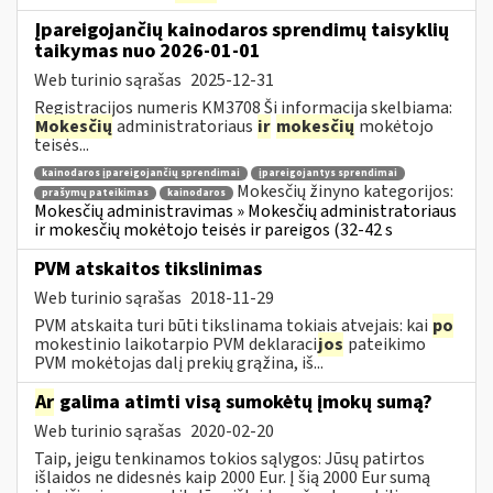
Įpareigojančių kainodaros sprendimų taisyklių
taikymas nuo 2026-01-01
Web turinio sąrašas
2025-12-31
Registracijos numeris KM3708 Ši informacija skelbiama:
Mokesčių
administratoriaus
ir
mokesčių
mokėtojo
teisės...
kainodaros įpareigojančių sprendimai
įpareigojantys sprendimai
Mokesčių žinyno kategorijos:
prašymų pateikimas
kainodaros
Mokesčių administravimas » Mokesčių administratoriaus
ir mokesčių mokėtojo teisės ir pareigos (32-42 s
PVM atskaitos tikslinimas
Web turinio sąrašas
2018-11-29
PVM atskaita turi būti tikslinama tokiais atvejais: kai
po
mokestinio laikotarpio PVM deklaraci
jos
pateikimo
PVM mokėtojas dalį prekių grąžina, iš...
Ar
galima atimti visą sumokėtų įmokų sumą?
Web turinio sąrašas
2020-02-20
Taip, jeigu tenkinamos tokios sąlygos: Jūsų patirtos
išlaidos ne didesnės kaip 2000 Eur. Į šią 2000 Eur sumą