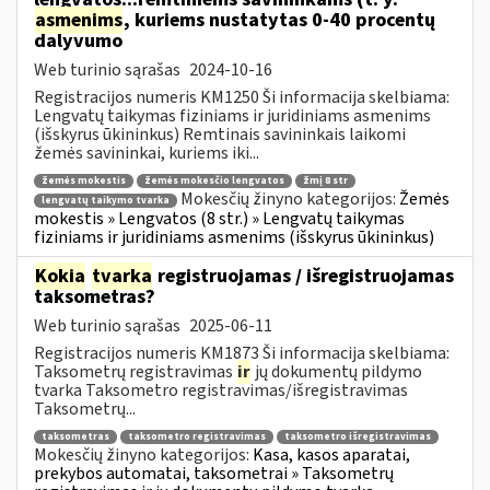
asmenims
, kuriems nustatytas 0-40 procentų
dalyvumo
Web turinio sąrašas
2024-10-16
Registracijos numeris KM1250 Ši informacija skelbiama:
Lengvatų taikymas fiziniams ir juridiniams asmenims
(išskyrus ūkininkus) Remtinais savininkais laikomi
žemės savininkai, kuriems iki...
žemės mokestis
žemės mokesčio lengvatos
žmį 8 str
Mokesčių žinyno kategorijos:
Žemės
lengvatų taikymo tvarka
mokestis » Lengvatos (8 str.) » Lengvatų taikymas
fiziniams ir juridiniams asmenims (išskyrus ūkininkus)
Kokia
tvarka
registruojamas / išregistruojamas
taksometras?
Web turinio sąrašas
2025-06-11
Registracijos numeris KM1873 Ši informacija skelbiama:
Taksometrų registravimas
ir
jų dokumentų pildymo
tvarka Taksometro registravimas/išregistravimas
Taksometrų...
taksometras
taksometro registravimas
taksometro išregistravimas
Mokesčių žinyno kategorijos:
Kasa, kasos aparatai,
prekybos automatai, taksometrai » Taksometrų