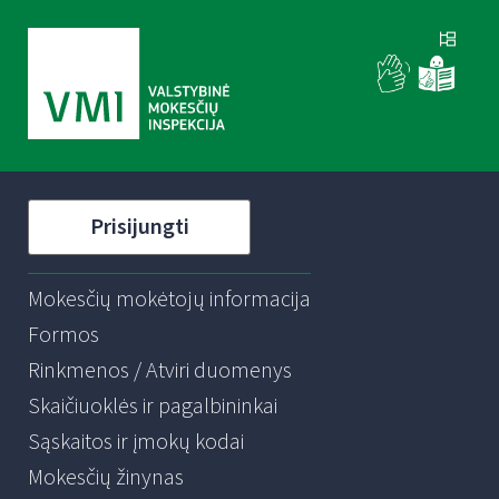
Prisijungti
Mokesčių mokėtojų informacija
Formos
Rinkmenos / Atviri duomenys
Skaičiuoklės ir pagalbininkai
Sąskaitos ir įmokų kodai
Mokesčių žinynas