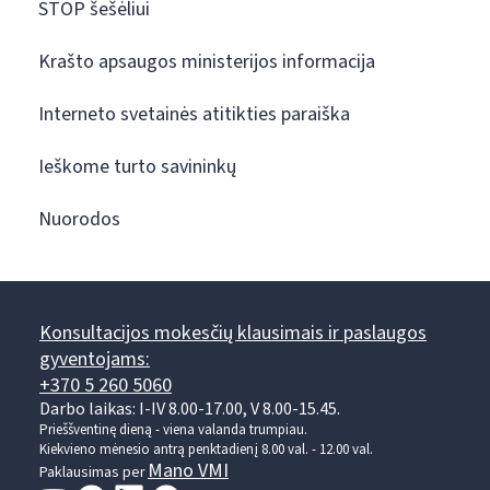
STOP šešėliui
Krašto apsaugos ministerijos informacija
Interneto svetainės atitikties paraiška
Ieškome turto savininkų
Nuorodos
Konsultacijos mokesčių klausimais ir paslaugos
gyventojams:
+370 5 260 5060
Darbo laikas: I-IV 8.00-17.00, V 8.00-15.45.
Prieššventinę dieną - viena valanda trumpiau.
Kiekvieno mėnesio antrą penktadienį 8.00 val. - 12.00 val.
Mano VMI
Paklausimas per