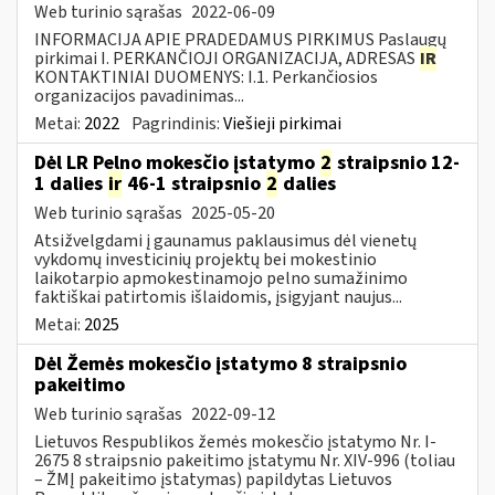
Web turinio sąrašas
2022-06-09
INFORMACIJA APIE PRADEDAMUS PIRKIMUS Paslaugų
pirkimai I. PERKANČIOJI ORGANIZACIJA, ADRESAS
IR
KONTAKTINIAI DUOMENYS: I.1. Perkančiosios
organizacijos pavadinimas...
Metai:
2022
Pagrindinis:
Viešieji pirkimai
Dėl LR Pelno mokesčio įstatymo
2
straipsnio 12-
1 dalies
ir
46-1 straipsnio
2
dalies
Web turinio sąrašas
2025-05-20
Atsižvelgdami į gaunamus paklausimus dėl vienetų
vykdomų investicinių projektų bei mokestinio
laikotarpio apmokestinamojo pelno sumažinimo
faktiškai patirtomis išlaidomis, įsigyjant naujus...
Metai:
2025
Dėl Žemės mokesčio įstatymo 8 straipsnio
pakeitimo
Web turinio sąrašas
2022-09-12
Lietuvos Respublikos žemės mokesčio įstatymo Nr. I-
2675 8 straipsnio pakeitimo įstatymu Nr. XIV-996 (toliau
– ŽMĮ pakeitimo įstatymas) papildytas Lietuvos