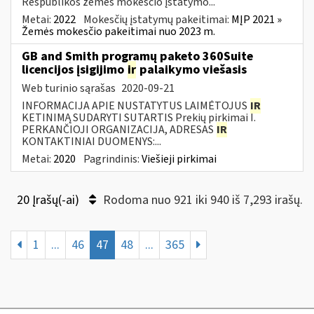
Respublikos žemės mokesčio įstatymo...
Metai:
2022
Mokesčių įstatymų pakeitimai:
MĮP 2021 »
Žemės mokesčio pakeitimai nuo 2023 m.
GB and Smith programų paketo 360Suite
licencijos įsigijimo
ir
palaikymo viešasis
Web turinio sąrašas
2020-09-21
INFORMACIJA APIE NUSTATYTUS LAIMĖTOJUS
IR
KETINIMĄ SUDARYTI SUTARTIS Prekių pirkimai I.
PERKANČIOJI ORGANIZACIJA, ADRESAS
IR
KONTAKTINIAI DUOMENYS:...
Metai:
2020
Pagrindinis:
Viešieji pirkimai
20 Įrašų(-ai)
Rodoma nuo 921 iki 940 iš 7,293 irašų.
1
...
46
47
48
...
365