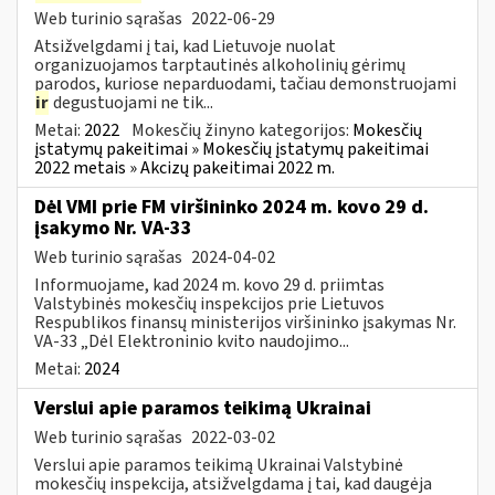
Web turinio sąrašas
2022-06-29
Atsižvelgdami į tai, kad Lietuvoje nuolat
organizuojamos tarptautinės alkoholinių gėrimų
parodos, kuriose neparduodami, tačiau demonstruojami
ir
degustuojami ne tik...
Metai:
2022
Mokesčių žinyno kategorijos:
Mokesčių
įstatymų pakeitimai » Mokesčių įstatymų pakeitimai
2022 metais » Akcizų pakeitimai 2022 m.
Dėl VMI prie FM viršininko 2024 m. kovo 29 d.
įsakymo Nr. VA-33
Web turinio sąrašas
2024-04-02
Informuojame, kad 2024 m. kovo 29 d. priimtas
Valstybinės mokesčių inspekcijos prie Lietuvos
Respublikos finansų ministerijos viršininko įsakymas Nr.
VA-33 „Dėl Elektroninio kvito naudojimo...
Metai:
2024
Verslui apie paramos teikimą Ukrainai
Web turinio sąrašas
2022-03-02
Verslui apie paramos teikimą Ukrainai Valstybinė
mokesčių inspekcija, atsižvelgdama į tai, kad daugėja