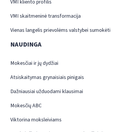
VMI kliento profilis
VMI skaitmeninė transformacija
Vienas langelis prievolėms valstybei sumokėti
NAUDINGA
Mokesčiai ir jų dydžiai
Atsiskaitymas grynaisiais pinigais
Dažniausiai užduodami klausimai
Mokesčių ABC
Viktorina moksleiviams