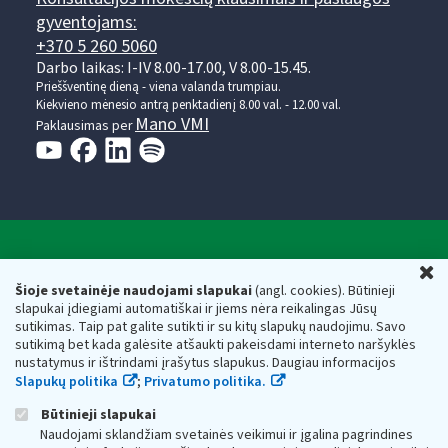
gyventojams:
+370 5 260 5060
Darbo laikas: I-IV 8.00-17.00, V 8.00-15.45.
Prieššventinę dieną - viena valanda trumpiau.
Kiekvieno mėnesio antrą penktadienį 8.00 val. - 12.00 val.
Mano VMI
Paklausimas per
Valstybinė mokesčių inspekcija prie Lietuvos
U
Respublikos finansų ministerijos
Šioje svetainėje naudojami slapukai
(angl. cookies). Būtinieji
slapukai įdiegiami automatiškai ir jiems nėra reikalingas Jūsų
Biudžetinė įstaiga. Juridinio asmens kodas — 188659752,
sutikimas. Taip pat galite sutikti ir su kitų slapukų naudojimu. Savo
adresas: Vasario 16-osios g. 14, 01107 Vilnius, Lietuva, el.paštas:
sutikimą bet kada galėsite atšaukti pakeisdami interneto naršyklės
vmi@vmi.lt
, E. pristatymo dėžutės adresas 188659752
nustatymus ir ištrindami įrašytus slapukus. Daugiau informacijos
Duomenys apie Valstybinę mokesčių inspekciją prie Lietuvos
Slapukų politika
;
Privatumo politika.
Respublikos finansų ministerijos kaupiami ir saugomi Juridinių
asmenų registre
Būtinieji slapukai
Naudojami sklandžiam svetainės veikimui ir įgalina pagrindines