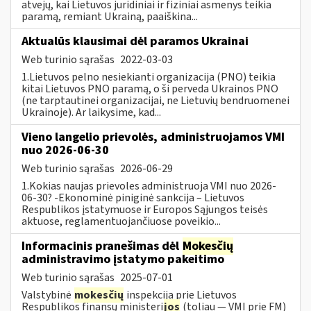
atvejų, kai Lietuvos juridiniai ir fiziniai asmenys teikia
paramą, remiant Ukrainą, paaiškina...
Aktualūs klausimai dėl paramos Ukrainai
Web turinio sąrašas
2022-03-03
1.Lietuvos pelno nesiekianti organizacija (PNO) teikia
kitai Lietuvos PNO paramą, o ši perveda Ukrainos PNO
(ne tarptautinei organizacijai, ne Lietuvių bendruomenei
Ukrainoje). Ar laikysime, kad...
Vieno langelio prievolės, administruojamos VMI
nuo 2026-06-30
Web turinio sąrašas
2026-06-29
1.Kokias naujas prievoles administruoja VMI nuo 2026-
06-30? -Ekonominė piniginė sankcija – Lietuvos
Respublikos įstatymuose ir Europos Sąjungos teisės
aktuose, reglamentuojančiuose poveikio...
Informacinis pranešimas dėl
Mokesčių
administravimo įstatymo pakeitimo
Web turinio sąrašas
2025-07-01
Valstybinė
mokesčių
inspekcija prie Lietuvos
Respublikos finansų ministeri
jos
(toliau — VMI prie FM)