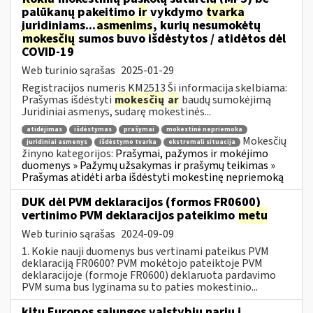
palūkanų pakeitimo
ir
vykdymo
tvarka
juridiniams...
asmenims
, kurių nesumokėtų
mokesčių
sumos buvo išdėstytos / atidėtos dėl
COVID-19
Web turinio sąrašas
2025-01-29
Registracijos numeris KM2513 Ši informacija skelbiama:
Prašymas išdėstyti
mokesčių
ar
baudų sumokėjimą
Juridiniai asmenys, sudarę mokestinės...
atidėjimas
išdėstymas
prašymai
mokestinė nepriemoka
Mokesčių
juridiniai asmenys
išdėstymo tvarka
ekstremali situacija
žinyno kategorijos:
Prašymai, pažymos ir mokėjimo
duomenys » Pažymų užsakymas ir prašymų teikimas »
Prašymas atidėti arba išdėstyti mokestinę nepriemoką
DUK dėl PVM deklaracijos (formos FR0600)
vertinimo PVM deklaracijos pateikimo
metu
Web turinio sąrašas
2024-09-09
1. Kokie nauji duomenys bus vertinami pateikus PVM
deklaraciją FR0600? PVM mokėtojo pateiktoje PVM
deklaracijoje (formoje FR0600) deklaruota pardavimo
PVM suma bus lyginama su to paties mokestinio...
kitų Europos sąjungos valstybių narių į