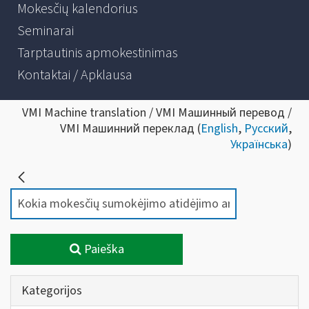
Mokesčių kalendorius
Seminarai
Tarptautinis apmokestinimas
Kontaktai / Apklausa
VMI Machine translation / VMI Машинный перевод /
VMI Машинний переклад (
English
,
Русский
,
Українська
)
Paieška
Kategorijos