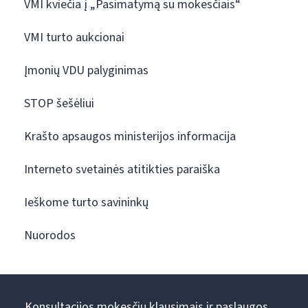
VMI kviečia į „Pasimatymą su mokesčiais“
VMI turto aukcionai
Įmonių VDU palyginimas
STOP šešėliui
Krašto apsaugos ministerijos informacija
Interneto svetainės atitikties paraiška
Ieškome turto savininkų
Nuorodos
Konsultacijos mokesčių klausimais ir paslaugos