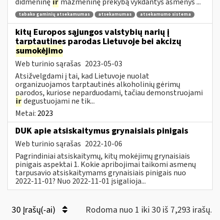
didmeninę
ir
mažmeninę prekybą vykdantys asmenys ...
tabako gaminių atsekamumas
atsekamumas
atsekamumo sistema
kitų Europos sąjungos valstybių narių į
tarptautines parodas Lietuvoje bei akcizų
sumokėjimo
Web turinio sąrašas
2023-05-03
Atsižvelgdami į tai, kad Lietuvoje nuolat
organizuojamos tarptautinės alkoholinių gėrimų
parodos, kuriose neparduodami, tačiau demonstruojami
ir
degustuojami ne tik...
Metai:
2023
DUK apie atsiskaitymus grynaisiais pinigais
Web turinio sąrašas
2022-10-06
Pagrindiniai atsiskaitymų, kitų mokėjimų grynaisiais
pinigais aspektai 1. Kokie apribojimai taikomi asmenų
tarpusavio atsiskaitymams grynaisiais pinigais nuo
2022-11-01? Nuo 2022-11-01 įsigalioja...
30 Įrašų(-ai)
Rodoma nuo 1 iki 30 iš 7,293 irašų.