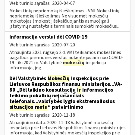
Web turinio sąrašas
2020-04-07
Mokestinių nepriemokų išieškojimas - VMI Mokestinių
nepriemokų išieškojimas Ne visuomet mokesčių
mokėtojas (mokestį išskaičiuojantis asmuo) gali
įstatymų nustatytais terminais sumokėti mokesčius...
Informacija verslui dėl COVID-19
Web turinio sąrašas
2020-07-20
Atnaujinta 2021 rugsėjo 2 d. VMI teikiamos mokestinės
pagalbos priemonės verslui, nukentėjusiam nuo COVID-
19 - iki 2021 m. Valstybinė
mokesčių
inspekcija
informuoja, jog...
Dėl Valstybinės
Mokesčių
Inspekcijos prie
Lietuvos Respublikos finansų ministerijos...VA-
80 „Dėl laikino konsultacijų
ir
informacijos
teikimo pokalbių neįrašančiais
telefonais...valstybės lygio ekstremaliosios
situacijos
metu
“ patvirtinimo
Web turinio sąrašas
2020-11-18
Atnaujinimo data: 2020-11-18 Valstybinė mokesčių
inspekcija prie Lietuvos Respublikos finansų ministerijos
informuoja, kad Valstybinės mokesčių inspekcijos prie