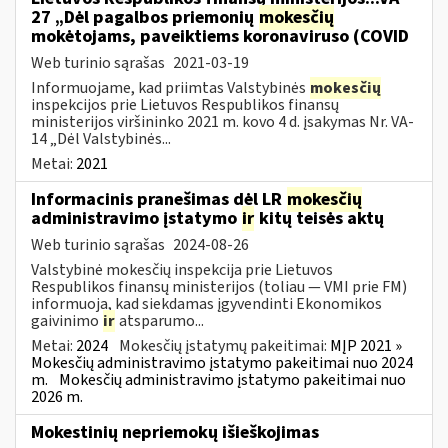
27 „Dėl pagalbos priemonių
mokesčių
mokėtojams, paveiktiems koronaviruso (COVID
Web turinio sąrašas
2021-03-19
Informuojame, kad priimtas Valstybinės
mokesčių
inspekcijos prie Lietuvos Respublikos finansų
ministerijos viršininko 2021 m. kovo 4 d. įsakymas Nr. VA-
14 „Dėl Valstybinės...
Metai:
2021
Informacinis pranešimas dėl LR
mokesčių
administravimo įstatymo
ir
kitų teisės aktų
Web turinio sąrašas
2024-08-26
Valstybinė mokesčių inspekcija prie Lietuvos
Respublikos finansų ministerijos (toliau — VMI prie FM)
informuoja, kad siekdamas įgyvendinti Ekonomikos
gaivinimo
ir
atsparumo...
Metai:
2024
Mokesčių įstatymų pakeitimai:
MĮP 2021 »
Mokesčių administravimo įstatymo pakeitimai nuo 2024
m.
Mokesčių administravimo įstatymo pakeitimai nuo
2026 m.
Mokestinių nepriemokų išieškojimas