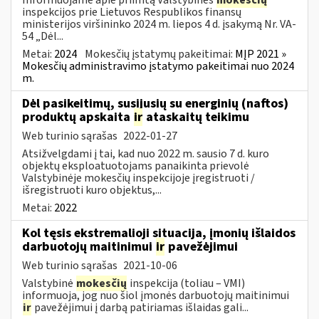
inspekcijos prie Lietuvos Respublikos finansų
ministerijos viršininko 2024 m. liepos 4 d. įsakymą Nr. VA-
54 „Dėl...
Metai:
2024
Mokesčių įstatymų pakeitimai:
MĮP 2021 »
Mokesčių administravimo įstatymo pakeitimai nuo 2024
m.
Dėl pasikeitimų, susijusių su energinių (naftos)
produktų apskaita
ir
ataskaitų teikimu
Web turinio sąrašas
2022-01-27
Atsižvelgdami į tai, kad nuo 2022 m. sausio 7 d. kuro
objektų eksploatuotojams panaikinta prievolė
Valstybinėje mokesčių inspekcijoje įregistruoti /
išregistruoti kuro objektus,...
Metai:
2022
Kol tęsis ekstremalioji situacija, įmonių išlaidos
darbuotojų maitinimui
ir
pavežėjimui
Web turinio sąrašas
2021-10-06
Valstybinė
mokesčių
inspekcija (toliau – VMI)
informuoja, jog nuo šiol įmonės darbuotojų maitinimui
ir
pavežėjimui į darbą patiriamas išlaidas gali...