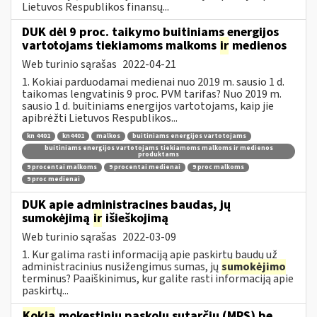
Lietuvos Respublikos finansų...
DUK dėl 9 proc. taikymo buitiniams energijos
vartotojams tiekiamoms malkoms
ir
medienos
Web turinio sąrašas
2022-04-21
1. Kokiai parduodamai medienai nuo 2019 m. sausio 1 d.
taikomas lengvatinis 9 proc. PVM tarifas? Nuo 2019 m.
sausio 1 d. buitiniams energijos vartotojams, kaip jie
apibrėžti Lietuvos Respublikos...
kn 4401
kn4401
malkos
buitiniams energijos vartotojams
buitiniams energijos vartotojams tiekiamoms malkoms ir medienos
produktams
9 procentai malkoms
9 procentai medienai
9 proc malkoms
9 proc medienai
DUK apie administracines baudas, jų
sumokėjimą
ir
išieškojimą
Web turinio sąrašas
2022-03-09
1. Kur galima rasti informaciją apie paskirtų baudų už
administracinius nusižengimus sumas, jų
sumokėjimo
terminus? Paaiškinimus, kur galite rasti informaciją apie
paskirtų...
Kokia
mokestinių paskolų sutarčių (MPS) be