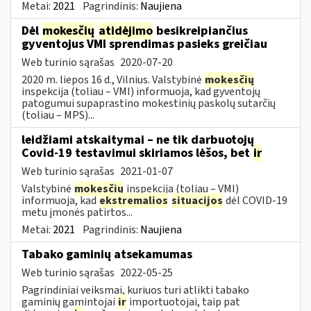
Metai:
2021
Pagrindinis:
Naujiena
Dėl
mokesčių
atidėjimo
besikreipiančius
gyventojus VMI sprendimas pasieks greičiau
Web turinio sąrašas
2020-07-20
2020 m. liepos 16 d., Vilnius. Valstybinė
mokesčių
inspekcija (toliau – VMI) informuoja, kad gyventojų
patogumui supaprastino mokestinių paskolų sutarčių
(toliau – MPS)...
leidžiami atskaitymai – ne tik darbuotojų
Covid-19 testavimui skiriamos lėšos, bet
ir
Web turinio sąrašas
2021-01-07
Valstybinė
mokesčių
inspekcija (toliau – VMI)
informuoja, kad
ekstremalios
situacijos
dėl COVID-19
metu įmonės patirtos...
Metai:
2021
Pagrindinis:
Naujiena
Tabako gaminių atsekamumas
Web turinio sąrašas
2022-05-25
Pagrindiniai veiksmai, kuriuos turi atlikti tabako
gaminių gamintojai
ir
importuotojai, taip pat