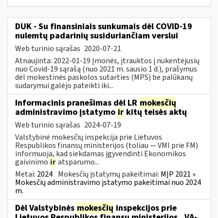
DUK - Su finansiniais sunkumais dėl COVID-19
nulemtų padarinių susiduriančiam verslui
Web turinio sąrašas
2020-07-21
Atnaujinta: 2022-01-19 Įmonės, įtrauktos į nukentėjusių
nuo Covid-19 sąrašą (nuo 2021 m. sausio 1 d.), prašymus
dėl mokestinės paskolos sutarties (MPS) be palūkanų
sudarymui galėjo pateikti iki...
Informacinis pranešimas dėl LR
mokesčių
administravimo įstatymo
ir
kitų teisės aktų
Web turinio sąrašas
2024-07-19
Valstybinė mokesčių inspekcija prie Lietuvos
Respublikos finansų ministerijos (toliau — VMI prie FM)
informuoja, kad siekdamas įgyvendinti Ekonomikos
gaivinimo
ir
atsparumo...
Metai:
2024
Mokesčių įstatymų pakeitimai:
MĮP 2021 »
Mokesčių administravimo įstatymo pakeitimai nuo 2024
m.
Dėl Valstybinės
mokesčių
inspekcijos prie
Lietuvos Respublikos finansų ministerijos...VA-