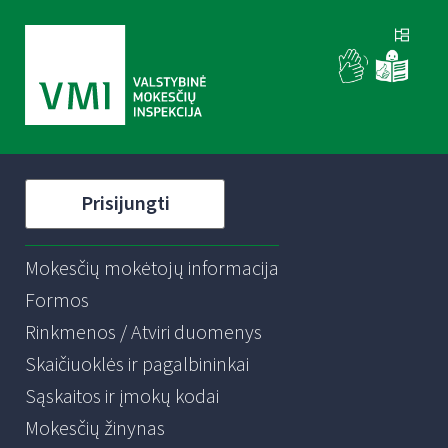
Prisijungti
Mokesčių mokėtojų informacija
Formos
Rinkmenos / Atviri duomenys
Skaičiuoklės ir pagalbininkai
Sąskaitos ir įmokų kodai
Mokesčių žinynas