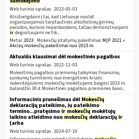
sumokėjimo
Web turinio sąrašas
2023-05-03
Atsižvelgdami į tai, kad Lietuvoje nuolat
organizuojamos tarptautinės alkoholinių gėrimų
parodos, kuriose neparduodami, tačiau demonstruojami
ir
degustuojami ne tik...
Metai:
2023
Mokesčių įstatymų pakeitimai:
MĮP 2021 »
Akcizų mokesčių pakeitimai nuo 2023 m.
Aktualūs klausimai dėl mokestinės pagalbos
Web turinio sąrašas
2022-11-03
Mokestinių pagalbos priemonių taikymas finansinių
sunkumų turintiems nuo energetinės krizės
nukentėjusiems mokesčių mokėtojams baigėsi 2023 m.
balandžio 30 d. Mokestinės pagalbos priemonės buvo...
Informacinis pranešimas dėl
Mokesčių
deklaracijų pateikimo, jų pateikimo
termino...pratęsimo
ir
mokesčių
mokėtojų
laikino atleidimo nuo
mokesčių
deklaracijų
ir
(arba
Web turinio sąrašas
2024-07-10
Informuojame apie priimtą Valstybinės
mokesčių