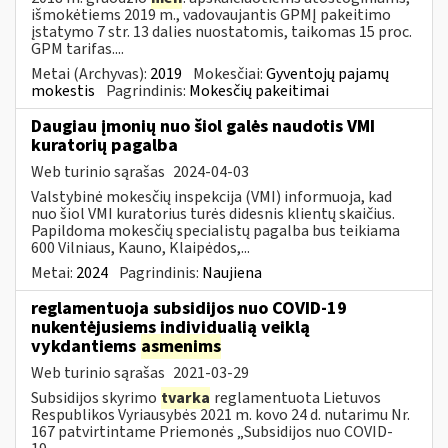
išmokėtiems 2019 m., vadovaujantis GPMĮ pakeitimo
įstatymo 7 str. 13 dalies nuostatomis, taikomas 15 proc.
GPM tarifas....
Metai (Archyvas):
2019
Mokesčiai:
Gyventojų pajamų
mokestis
Pagrindinis:
Mokesčių pakeitimai
Daugiau įmonių nuo šiol galės naudotis VMI
kuratorių pagalba
Web turinio sąrašas
2024-04-03
Valstybinė mokesčių inspekcija (VMI) informuoja, kad
nuo šiol VMI kuratorius turės didesnis klientų skaičius.
Papildoma mokesčių specialistų pagalba bus teikiama
600 Vilniaus, Kauno, Klaipėdos,...
Metai:
2024
Pagrindinis:
Naujiena
reglamentuoja subsidijos nuo COVID-19
nukentėjusiems individualią veiklą
vykdantiems
asmenims
Web turinio sąrašas
2021-03-29
Subsidijos skyrimo
tvarka
reglamentuota Lietuvos
Respublikos Vyriausybės 2021 m. kovo 24 d. nutarimu Nr.
167 patvirtintame Priemonės „Subsidijos nuo COVID-