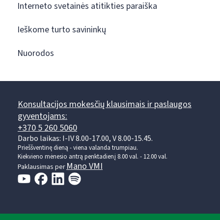
Interneto svetainės atitikties paraiška
Ieškome turto savininkų
Nuorodos
Konsultacijos mokesčių klausimais ir paslaugos
gyventojams:
+370 5 260 5060
Darbo laikas: I-IV 8.00-17.00, V 8.00-15.45.
Prieššventinę dieną - viena valanda trumpiau.
Kiekvieno mėnesio antrą penktadienį 8.00 val. - 12.00 val.
Mano VMI
Paklausimas per