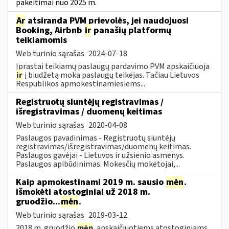
pakeitimai nuo 2025 m.
Ar
atsiranda PVM prievolės, jei naudojuosi
Booking, Airbnb
ir
panašių platformų
teikiamomis
Web turinio sąrašas
2024-07-18
Įprastai teikiamų paslaugų pardavimo PVM apskaičiuoja
ir
į biudžetą moka paslaugų teikėjas. Tačiau Lietuvos
Respublikos apmokestinamiesiems...
Registruotų siuntėjų registravimas /
išregistravimas / duomenų keitimas
Web turinio sąrašas
2020-04-08
Paslaugos pavadinimas - Registruotų siuntėjų
registravimas/išregistravimas/duomenų keitimas.
Paslaugos gavėjai - Lietuvos ir užsienio asmenys.
Paslaugos apibūdinimas: Mokesčių mokėtojai,...
Kaip apmokestinami 2019 m. sausio
mėn
.
išmokėti atostoginiai už 2018 m.
gruodžio...
mėn
.
Web turinio sąrašas
2019-03-12
2018 m. gruodžio
mėn
. apskaičiuotiems atostoginiams,