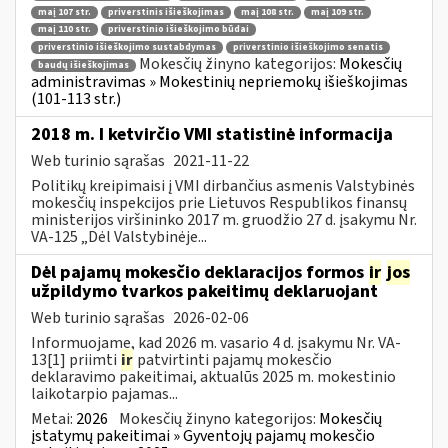
maį 107 str.
priverstinis išieškojimas
maį 108 str.
maį 109 str.
maį 110 str.
priverstinio išieškojimo būdai
priverstinio išieškojimo sustabdymas
priverstinio išieškojimo senatis
Mokesčių žinyno kategorijos:
Mokesčių
baudų išieškojimas
administravimas » Mokestinių nepriemokų išieškojimas
(101-113 str.)
2018 m. I ketvirčio VMI statistinė informacija
Web turinio sąrašas
2021-11-22
Politikų kreipimaisi į VMI dirbančius asmenis Valstybinės
mokesčių inspekcijos prie Lietuvos Respublikos finansų
ministerijos viršininko 2017 m. gruodžio 27 d. įsakymu Nr.
VA-125 „Dėl Valstybinėje...
Dėl pajamų mokesčio deklaracijos formos
ir
jos
užpildymo tvarkos pakeitimų deklaruojant
Web turinio sąrašas
2026-02-06
Informuojame, kad 2026 m. vasario 4 d. įsakymu Nr. VA-
13[1] priimti
ir
patvirtinti pajamų mokesčio
deklaravimo pakeitimai, aktualūs 2025 m. mokestinio
laikotarpio pajamas...
Metai:
2026
Mokesčių žinyno kategorijos:
Mokesčių
įstatymų pakeitimai » Gyventojų pajamų mokesčio