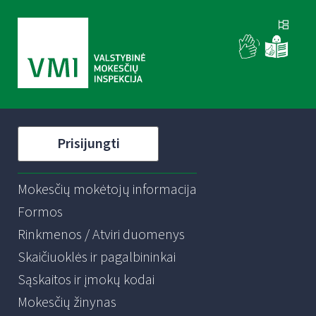
Prisijungti
Mokesčių mokėtojų informacija
Formos
Rinkmenos / Atviri duomenys
Skaičiuoklės ir pagalbininkai
Sąskaitos ir įmokų kodai
Mokesčių žinynas