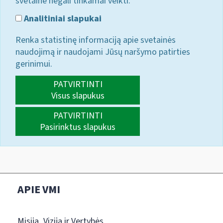
svetainė negali tinkamai veikti.
Analitiniai slapukai
Renka statistinę informaciją apie svetainės
naudojimą ir naudojami Jūsų naršymo patirties
gerinimui.
PATVIRTINTI
Visus slapukus
PATVIRTINTI
Pasirinktus slapukus
APIE VMI
Misija, Vizija ir Vertybės