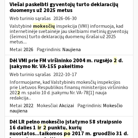
Viešai paskelbti gyventojų turto deklaracijų
duomenys už 2025 metus
Web turinio sąrašas
2026-06-30
Valstybinė
mokesčių
inspekcija (VMI) informuoja, kad
internetinėje svetainėje jau skelbiami metinių gyventojų
(šeimos) turto deklaracijų duomenų išrašai už 2025
metus....
Metai:
2026
Pagrindinis:
Naujiena
Dėl VMI prie FM viršininko 2004 m. rugsėjo
2
d.
įsakymo Nr. VA-155 pakeitimo
Web turinio sąrašas
2022-10-17
Informuojame, kad Valstybinės mokesčių inspekcijos
prie Lietuvos Respublikos finansų ministerijos viršininko
202
2
m. spalio 10 d. įsakymu Nr. VA-78[1] nauja
redakcija...
Metai:
2022
Mokesčiai:
Akcizai
Pagrindinis:
Mokesčio
naujiena
Dėl LR pelno mokesčio įstatymo 58 straipsnio
16 dalies 1
ir
2
punktų, kurių
nuostatos...taikomos
po
2017 m. gruodžio 31 d.