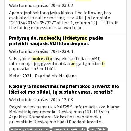
Web turinio sąrašas
2026-03-02
Apdorojant šabloną įvyko klaida. The following has
evaluated to null or missing: ==> URL [in template
"20115#20151#957337" at line 1, column 12] ---- Tip: If
the failing expression is known to be...
Prašymą dėl
mokesčių
išdėstymo
padės
pateikti naujasis VMI klausimynas
Web turinio sąrašas
2021-03-04
Valstybinė
mokesčių
inspekcija (toliau – VMI)
informuoja, jog gyventojai dab
ar
gali greičiau
ir
paprasčiau sužinoti dėl...
Metai:
2021
Pagrindinis:
Naujiena
Kokie yra mokestinės nepriemokos priverstinio
išieškojimo būdai, jų sustabdymas, senatis?
Web turinio sąrašas
2025-12-03
Registracijos numeris KM0725 Ši informacija skelbiama:
Mokestinių nepriemokų išieškojimas (101-113 str.)
Aspektas Komentarai Mokestinių nepriemokų
priverstinio išieškojimo būdai Duodant kredito,...
mokesčių administravimas
mokestinė nepriemoka
maį 106 str.