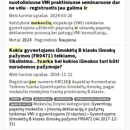
nuotoliniuose VMI praktiniuose seminaruose dar
ne vėlu - registruotis jau galima
ir
Web turinio sąrašas
2024-03-20
Valstybinė
mokesčių
inspekcija (VMI) siekdama
gyventojams užtikrinti paprastą
ir
sklandų pajamų
deklaravimo procesą bei patogų VMI konsultacijų...
Metai:
2024
Pagrindinis:
Naujiena
Kokia
gyventojams išmokėtų B klasės išmokų
pažymos (FR0471) teikiamo,
tikslinimo...
tvarka
bei kokios išmokos turi būti
nurodomos pažymoje?
Web turinio sąrašas
2018-11-22
Registraci
jos
numeris KM118
2
Aspektas Komentaras
Teikimo tvarka Gyventojams išmokėtų išmokų, pagal
mokesčio mokėjimo tvarką priskiriamų B klasės...
fr0471
gpm
pateikimas
tikslinimas
deklaruojamos išmokos
Mokesčių žinyno kategorijos:
Gyventojų
gpmį 33 str 2 d
pajamų mokestis » Įmonių deklaracijų ir pažymų
teikimas VMI ir gyventojams (V skyrius) » Gyventojams
išmokėtų B klasės išmokų pažyma FR0471 (iki 2017-12-
31)