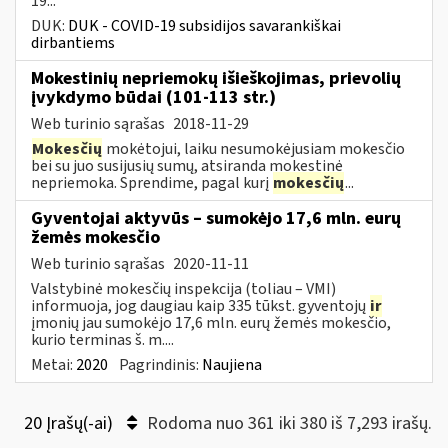
19...
DUK:
DUK - COVID-19 subsidijos savarankiškai
dirbantiems
Mokestinių nepriemokų išieškojimas, prievolių
įvykdymo būdai (101-113 str.)
Web turinio sąrašas
2018-11-29
Mokesčių
mokėtojui, laiku nesumokėjusiam mokesčio
bei su juo susijusių sumų, atsiranda mokestinė
nepriemoka. Sprendime, pagal kurį
mokesčių
...
Gyventojai aktyvūs – sumokėjo 17,6 mln. eurų
žemės mokesčio
Web turinio sąrašas
2020-11-11
Valstybinė mokesčių inspekcija (toliau – VMI)
informuoja, jog daugiau kaip 335 tūkst. gyventojų
ir
įmonių jau sumokėjo 17,6 mln. eurų žemės mokesčio,
kurio terminas š. m....
Metai:
2020
Pagrindinis:
Naujiena
20 Įrašų(-ai)
Rodoma nuo 361 iki 380 iš 7,293 irašų.