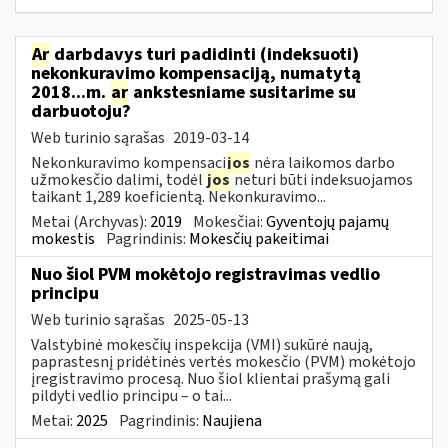
Ar
darbdavys turi padidinti (indeksuoti)
nekonkuravimo kompensaciją, numatytą
2018...m.
ar
ankstesniame susitarime su
darbuotoju?
Web turinio sąrašas
2019-03-14
Nekonkuravimo kompensaci
jos
nėra laikomos darbo
užmokesčio dalimi, todėl
jos
neturi būti indeksuojamos
taikant 1,289 koeficientą. Nekonkuravimo...
Metai (Archyvas):
2019
Mokesčiai:
Gyventojų pajamų
mokestis
Pagrindinis:
Mokesčių pakeitimai
Nuo šiol PVM mokėtojo registravimas vedlio
principu
Web turinio sąrašas
2025-05-13
Valstybinė mokesčių inspekcija (VMI) sukūrė naują,
paprastesnį pridėtinės vertės mokesčio (PVM) mokėtojo
įregistravimo procesą. Nuo šiol klientai prašymą gali
pildyti vedlio principu – o tai...
Metai:
2025
Pagrindinis:
Naujiena