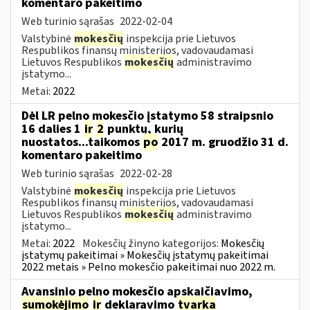
komentaro pakeitimo
Web turinio sąrašas
2022-02-04
Valstybinė
mokesčių
inspekcija prie Lietuvos
Respublikos finansų ministerijos, vadovaudamasi
Lietuvos Respublikos
mokesčių
administravimo
įstatymo...
Metai:
2022
Dėl LR pelno mokesčio įstatymo 58 straipsnio
16 dalies 1
ir
2
punktų, kurių
nuostatos...taikomos
po
2017 m. gruodžio 31 d.
komentaro pakeitimo
Web turinio sąrašas
2022-02-28
Valstybinė
mokesčių
inspekcija prie Lietuvos
Respublikos finansų ministerijos, vadovaudamasi
Lietuvos Respublikos
mokesčių
administravimo
įstatymo...
Metai:
2022
Mokesčių žinyno kategorijos:
Mokesčių
įstatymų pakeitimai » Mokesčių įstatymų pakeitimai
2022 metais » Pelno mokesčio pakeitimai nuo 2022 m.
Avansinio pelno mokesčio apskaičiavimo,
sumokėjimo
ir
deklaravimo
tvarka