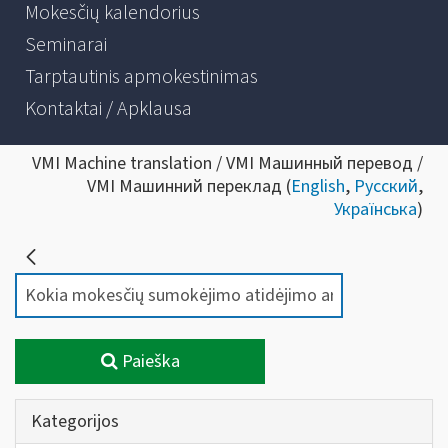
Mokesčių kalendorius
Seminarai
Tarptautinis apmokestinimas
Kontaktai / Apklausa
VMI Machine translation / VMI Машинный перевод /
VMI Машинний переклад (
English
,
Русский
,
Українська
)
Paieška
Kategorijos