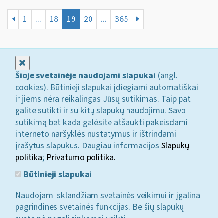
1
...
18
19
20
...
365
Uždaryti
Šioje svetainėje naudojami slapukai
(angl.
cookies). Būtinieji slapukai įdiegiami automatiškai
ir jiems nėra reikalingas Jūsų sutikimas. Taip pat
galite sutikti ir su kitų slapukų naudojimu. Savo
sutikimą bet kada galėsite atšaukti pakeisdami
interneto naršyklės nustatymus ir ištrindami
įrašytus slapukus. Daugiau informacijos
Slapukų
politika
;
Privatumo politika.
Būtinieji slapukai
Naudojami sklandžiam svetainės veikimui ir įgalina
pagrindines svetainės funkcijas. Be šių slapukų