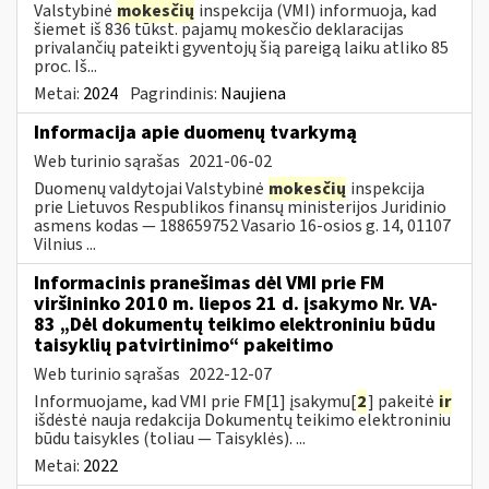
Valstybinė
mokesčių
inspekcija (VMI) informuoja, kad
šiemet iš 836 tūkst. pajamų mokesčio deklaracijas
privalančių pateikti gyventojų šią pareigą laiku atliko 85
proc. Iš...
Metai:
2024
Pagrindinis:
Naujiena
Informacija apie duomenų tvarkymą
Web turinio sąrašas
2021-06-02
Duomenų valdytojai Valstybinė
mokesčių
inspekcija
prie Lietuvos Respublikos finansų ministerijos Juridinio
asmens kodas — 188659752 Vasario 16-osios g. 14, 01107
Vilnius ...
Informacinis pranešimas dėl VMI prie FM
viršininko 2010 m. liepos 21 d. įsakymo Nr. VA-
83 „Dėl dokumentų teikimo elektroniniu būdu
taisyklių patvirtinimo“ pakeitimo
Web turinio sąrašas
2022-12-07
Informuojame, kad VMI prie FM[1] įsakymu[
2
] pakeitė
ir
išdėstė nauja redakcija Dokumentų teikimo elektroniniu
būdu taisykles (toliau — Taisyklės). ...
Metai:
2022