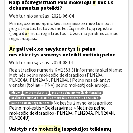
Kaip užsiregistruoti PVM mokėtoju
ir
kokius
dokumentus pateikti?
Web turinio sąrašas
2021-06-04
Pirma, užsienio apmokestinamasis asmuo turi būti
įregistruotas Lietuvos mokesčių mokėtojų registre
(jeigu d
ar
nėra registruotas). Užsienio juridinis asmuo
registruojasi...
Ar
gali veiklos nevykdantys
ir
pelno
nesiekiantys asmenys neteikti metinių pelno
Web turinio sąrašas
2024-08-01
Registracijos numeris KM1353 Ši informacija skelbiama:
Metinės pelno mokesčio deklaracijos (PLN204,
PLN204A, PLN204N, PLN204U) Pelno nesiekiantys
vienetai (toliau – PNV) pelno mokestį deklaruoja...
pln204
pelno mokestis
metinė pelno mokesčio deklaracija
prašymas laikinai atleisti nuo mokesčių deklaracijų pateikimo
Mokesčių žinyno kategorijos:
pelno nesiekiantys vienetai
Pelno mokestis » Deklaravimas » Metinės pelno
mokesčio deklaracijos (PLN204, PLN204A, PLN204N,
PLN204U)
Valstybinės
mokesčių
inspekcijos teikiamų