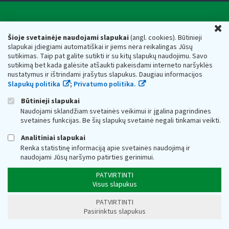
Valstybinė mokesčių inspekcija prie Lietuvos
U
Respublikos finansų ministerijos
Šioje svetainėje naudojami slapukai
(angl. cookies). Būtinieji
slapukai įdiegiami automatiškai ir jiems nėra reikalingas Jūsų
Biudžetinė įstaiga. Juridinio asmens kodas — 188659752,
sutikimas. Taip pat galite sutikti ir su kitų slapukų naudojimu. Savo
adresas: Vasario 16-osios g. 14, 01107 Vilnius, Lietuva, el.paštas:
sutikimą bet kada galėsite atšaukti pakeisdami interneto naršyklės
vmi@vmi.lt
, E. pristatymo dėžutės adresas 188659752
nustatymus ir ištrindami įrašytus slapukus. Daugiau informacijos
Duomenys apie Valstybinę mokesčių inspekciją prie Lietuvos
Slapukų politika
;
Privatumo politika.
Respublikos finansų ministerijos kaupiami ir saugomi Juridinių
asmenų registre
Būtinieji slapukai
Naudojami sklandžiam svetainės veikimui ir įgalina pagrindines
svetainės funkcijas. Be šių slapukų svetainė negali tinkamai veikti.
Analitiniai slapukai
Renka statistinę informaciją apie svetainės naudojimą ir
naudojami Jūsų naršymo patirties gerinimui.
PATVIRTINTI
Visus slapukus
PATVIRTINTI
Pasirinktus slapukus