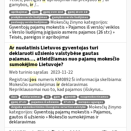
gamybos,
ir
/...
apribojimai
gpm
gpmį 2 str 22 d
gpmį 10 str 2 d
prekybos verslo liudijimas
gamybos verslo liudijimas
Mokesčių žinyno kategorijos:
paslaugų verslo liudijimas
Gyventojų pajamų mokestis » Pajamos iš verslo/ veiklos
» Verslo liudijimą įsigijusio asmens pajamos (26 str.) »
Teisės, pareigos ir apribojimai
Ar
nuolatinis Lietuvos gyventojas turi
deklaruoti užsienio valstybėse gautas
pajamas..., atleidžiamas nuo pajamų mokesčio
sumokėjimo
Lietuvoje?
Web turinio sąrašas
2023-11-22
Registraci
jos
numeris KM0892 Ši informacija skelbiama:
Mokesčio sumokėjimas
ir
deklaravimas
Nepriklausomai nuo to, kad pajamos (išskyrus...
dais
deklaravimas
es
gpm
gpm308
neapmokestinamos
gpmį 27 str
pajamos iš užsienio
37 str 1
europos sąjungos
Mokesčių žinyno
dvigubo apmokestinimo išvengimo sutarties valstybė
kategorijos:
Gyventojų pajamų mokestis » Pajamos,
gautos iš užsienio » Mokesčio sumokėjimas ir
deklaravimas