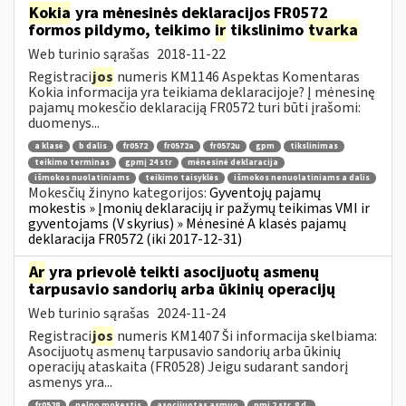
Kokia
yra mėnesinės deklaracijos FR0572
formos pildymo, teikimo
ir
tikslinimo
tvarka
Web turinio sąrašas
2018-11-22
Registraci
jos
numeris KM1146 Aspektas Komentaras
Kokia informacija yra teikiama deklaracijoje? Į mėnesinę
pajamų mokesčio deklaraciją FR0572 turi būti įrašomi:
duomenys...
a klasė
b dalis
fr0572
fr0572a
fr0572u
gpm
tikslinimas
teikimo terminas
gpmį 24 str
mėnesinė deklaracija
išmokos nuolatiniams
teikimo taisyklės
išmokos nenuolatiniams a dalis
Mokesčių žinyno kategorijos:
Gyventojų pajamų
mokestis » Įmonių deklaracijų ir pažymų teikimas VMI ir
gyventojams (V skyrius) » Mėnesinė A klasės pajamų
deklaracija FR0572 (iki 2017-12-31)
Ar
yra prievolė teikti asocijuotų asmenų
tarpusavio sandorių arba ūkinių operacijų
Web turinio sąrašas
2024-11-24
Registraci
jos
numeris KM1407 Ši informacija skelbiama:
Asocijuotų asmenų tarpusavio sandorių arba ūkinių
operacijų ataskaita (FR0528) Jeigu sudarant sandorį
asmenys yra...
fr0528
pelno mokestis
asocijuotas asmuo
pmį 2 str. 8 d.