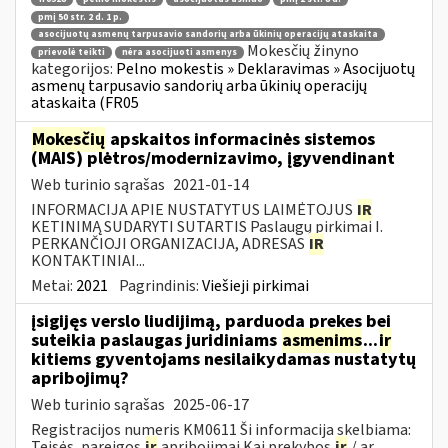
pmį 50 str. 2 d. 1 p.
asocijuotų asmenų tarpusavio sandorių arba ūkinių operacijų ataskaita
Mokesčių žinyno
prievolė teikti
nėra asocijuoti asmenys
kategorijos:
Pelno mokestis » Deklaravimas » Asocijuotų
asmenų tarpusavio sandorių arba ūkinių operacijų
ataskaita (FR05
Mokesčių
apskaitos informacinės sistemos
(MAIS) plėtros/modernizavimo, įgyvendinant
Web turinio sąrašas
2021-01-14
INFORMACIJA APIE NUSTATYTUS LAIMĖTOJUS
IR
KETINIMĄ SUDARYTI SUTARTIS Paslaugų pirkimai I.
PERKANČIOJI ORGANIZACIJA, ADRESAS
IR
KONTAKTINIAI...
Metai:
2021
Pagrindinis:
Viešieji pirkimai
įsigijęs verslo liudijimą, parduoda prekes bei
suteikia paslaugas juridiniams
asmenims
...
ir
kitiems gyventojams nesilaikydamas nustatytų
apribojimų?
Web turinio sąrašas
2025-06-17
Registracijos numeris KM0611 Ši informacija skelbiama:
Teisės, pareigos
ir
apribojimai Kai prekybos
ir
/ ar