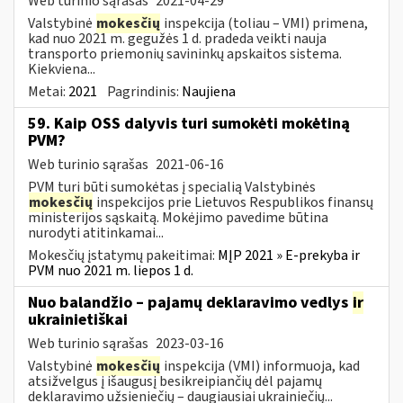
Web turinio sąrašas
2021-04-29
Valstybinė
mokesčių
inspekcija (toliau – VMI) primena,
kad nuo 2021 m. gegužės 1 d. pradeda veikti nauja
transporto priemonių savininkų apskaitos sistema.
Kiekviena...
Metai:
2021
Pagrindinis:
Naujiena
59. Kaip OSS dalyvis turi sumokėti mokėtiną
PVM?
Web turinio sąrašas
2021-06-16
PVM turi būti sumokėtas į specialią Valstybinės
mokesčių
inspekcijos prie Lietuvos Respublikos finansų
ministerijos sąskaitą. Mokėjimo pavedime būtina
nurodyti atitinkamai...
Mokesčių įstatymų pakeitimai:
MĮP 2021 » E-prekyba ir
PVM nuo 2021 m. liepos 1 d.
Nuo balandžio – pajamų deklaravimo vedlys
ir
ukrainietiškai
Web turinio sąrašas
2023-03-16
Valstybinė
mokesčių
inspekcija (VMI) informuoja, kad
atsižvelgus į išaugusį besikreipiančių dėl pajamų
deklaravimo užsieniečių – daugiausiai ukrainiečių...