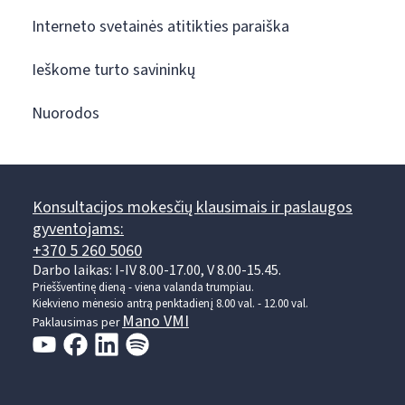
Interneto svetainės atitikties paraiška
Ieškome turto savininkų
Nuorodos
Konsultacijos mokesčių klausimais ir paslaugos
gyventojams:
+370 5 260 5060
Darbo laikas: I-IV 8.00-17.00, V 8.00-15.45.
Prieššventinę dieną - viena valanda trumpiau.
Kiekvieno mėnesio antrą penktadienį 8.00 val. - 12.00 val.
Mano VMI
Paklausimas per