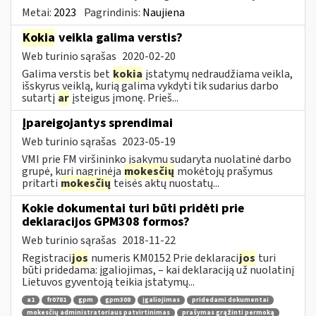
Metai:
2023
Pagrindinis:
Naujiena
Kokia
veikla galima verstis?
Web turinio sąrašas
2020-02-20
Galima verstis bet
kokia
įstatymų nedraudžiama veikla,
išskyrus veiklą, kurią galima vykdyti tik sudarius darbo
sutartį
ar
įsteigus įmonę. Prieš...
Įpareigojantys sprendimai
Web turinio sąrašas
2023-05-19
VMI prie FM viršininko įsakymu sudaryta nuolatinė darbo
grupė, kuri nagrinėja
mokesčių
mokėtojų prašymus
pritarti
mokesčių
teisės aktų nuostatų...
Kokie dokumentai turi būti pridėti prie
deklaracijos GPM308 formos?
Web turinio sąrašas
2018-11-22
Registraci
jos
numeris KM0152 Prie deklaraci
jos
turi
būti pridedama: įgaliojimas, – kai deklaraciją už nuolatinį
Lietuvos gyventoją teikia įstatymų...
a1
fr0781
gpm
gpm308
įgaliojimas
pridedami dokumentai
mokesčių administratoriaus patvirtinimas
prašymas grąžinti permoką