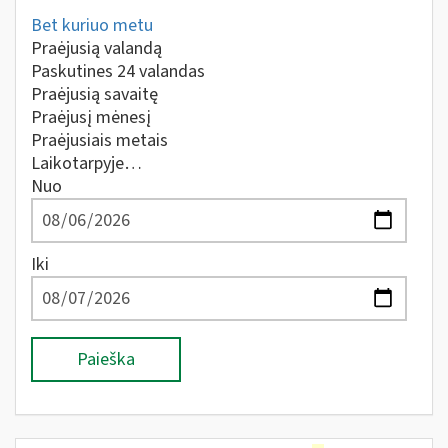
Bet kuriuo metu
Praėjusią valandą
Paskutines 24 valandas
Praėjusią savaitę
Praėjusį mėnesį
Praėjusiais metais
Laikotarpyje…
Nuo
Iki
Paieška