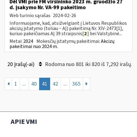
Dėl VMI prie FM viršininko 2023 m. gruodžio 27
d. įsakymo Nr. VA-99 pakeitimo
Web turinio sąrašas
2024-02-26
Informuojame, kad, atsižvelgiant į Lietuvos Respublikos
akcizų įstatymo (toliau − AĮ) pakeitimą Nr. XIV-2473[1],
kuriuo pakeičiamas AĮ 39 straipsnis[
2
] bei Valstybinė...
Metai:
2024
Mokesčių įstatymų pakeitimai:
Akcizų
pakeitimai nuo 2024 m.
20 Įrašų(-ai)
Rodoma nuo 801 iki 820 iš 7,292 irašų.
1
...
40
41
42
...
365
APIE VMI