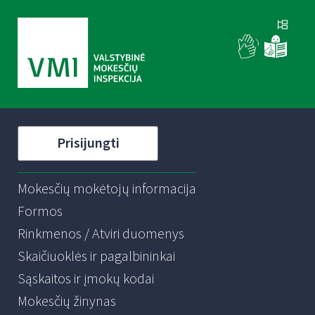
Prisijungti
Mokesčių mokėtojų informacija
Formos
Rinkmenos / Atviri duomenys
Skaičiuoklės ir pagalbininkai
Sąskaitos ir įmokų kodai
Mokesčių žinynas