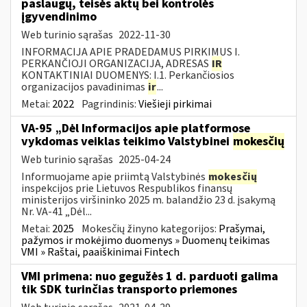
paslaugų, teisės aktų bei kontrolės
įgyvendinimo
Web turinio sąrašas
2022-11-30
INFORMACIJA APIE PRADEDAMUS PIRKIMUS I.
PERKANČIOJI ORGANIZACIJA, ADRESAS
IR
KONTAKTINIAI DUOMENYS: I.1. Perkančiosios
organizacijos pavadinimas
ir
...
Metai:
2022
Pagrindinis:
Viešieji pirkimai
VA-95 „Dėl Informacijos apie platformose
vykdomas veiklas teikimo Valstybinei
mokesčių
Web turinio sąrašas
2025-04-24
Informuojame apie priimtą Valstybinės
mokesčių
inspekcijos prie Lietuvos Respublikos finansų
ministerijos viršininko 2025 m. balandžio 23 d. įsakymą
Nr. VA-41 „Dėl...
Metai:
2025
Mokesčių žinyno kategorijos:
Prašymai,
pažymos ir mokėjimo duomenys » Duomenų teikimas
VMI » Raštai, paaiškinimai Fintech
VMI primena: nuo gegužės 1 d. parduoti galima
tik SDK turinčias transporto priemones