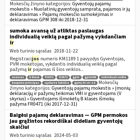
Mokesčių žinyno kategorijos:
Gyventojų pajamų
mokestis » Nuolatinių gyventojų samprata, pajamos ir jų
deklaravimas » Pajamų mokesčio sumokėjimas ir
deklaravimas GPM 308 iki 2018-12-31
sumoka avansą už atliktas paslaugas
individualią veiklą pagal pažymą vykdančiam
ir
Web turinio sąrašas
2018-11-22
Registraci
jos
numeris KM1189 1 pavyzdys Gyventojas,
PVM mokėtojas, vykdantis individualią veiklą pagal
pažymą
ir
pajamas iš šios veiklos...
avansas
b klasė
fr0471
fr0572
gpm
gpm308
individuali veikla
Mokesčių
kaupimo principas
sąskaita faktūra
gpmį 33 str 2 d
žinyno kategorijos:
Gyventojų pajamų mokestis » Įmonių
deklaracijų ir pažymų teikimas VMI ir gyventojams (V
skyrius) » Gyventojams išmokėtų B klasės išmokų
pažyma FR0471 (iki 2017-12-31)
Baigėsi pajamų deklaravimas — GPM permokos
jau grąžintos rekordiškai dideliam gyventojų
skaičiui
Web turinio sąrašas
2024-05-03