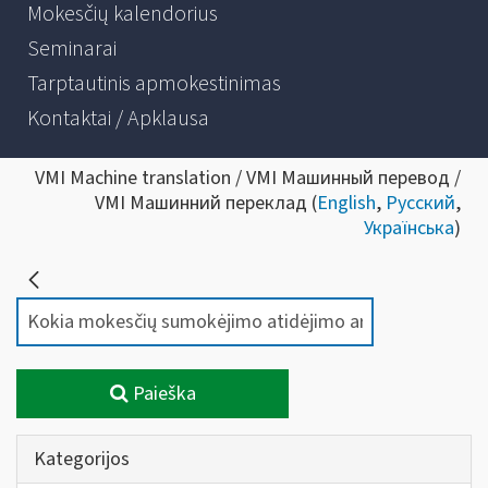
Mokesčių kalendorius
Seminarai
Tarptautinis apmokestinimas
Kontaktai / Apklausa
VMI Machine translation / VMI Машинный перевод /
VMI Машинний переклад (
English
,
Русский
,
Українська
)
Paieška
Kategorijos