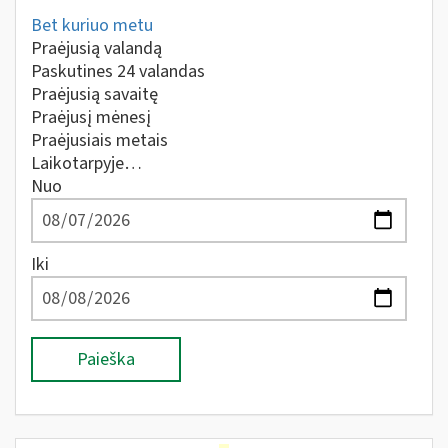
Bet kuriuo metu
Praėjusią valandą
Paskutines 24 valandas
Praėjusią savaitę
Praėjusį mėnesį
Praėjusiais metais
Laikotarpyje…
Nuo
Iki
Paieška