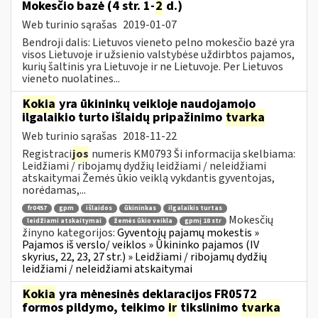
Mokesčio bazė (4 str. 1-
2
d.)
Web turinio sąrašas
2019-01-07
Bendroji dalis: Lietuvos vieneto pelno mokesčio bazė yra
visos Lietuvoje ir užsienio valstybėse uždirbtos pajamos,
kurių šaltinis yra Lietuvoje ir ne Lietuvoje. Per Lietuvos
vieneto nuolatines...
Kokia
yra ūkininkų veikloje naudojamojo
ilgalaikio turto išlaidų pripažinimo
tvarka
Web turinio sąrašas
2018-11-22
Registraci
jos
numeris KM0793 Ši informacija skelbiama:
Leidžiami / ribojamų dydžių leidžiami / neleidžiami
atskaitymai Žemės ūkio veiklą vykdantis gyventojas,
norėdamas,...
fr0457
gpm
išlaidos
ūkininkas
ilgalaikis turtas
Mokesčių
leidžiami atskaitymai
žemės ūkio veikla
gpmį 18 str
žinyno kategorijos:
Gyventojų pajamų mokestis »
Pajamos iš verslo/ veiklos » Ūkininko pajamos (IV
skyrius, 22, 23, 27 str.) » Leidžiami / ribojamų dydžių
leidžiami / neleidžiami atskaitymai
Kokia
yra mėnesinės deklaracijos FR0572
formos pildymo, teikimo
ir
tikslinimo
tvarka