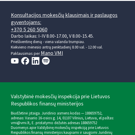
Konsultacijos mokesčių klausimais ir paslaugos
gyventojams:
+370 5 260 5060
Darbo laikas: I-IV 8.00-17.00, V 8.00-15.45.
Prieššventinę dieną - viena valanda trumpiau.
Kiekvieno mėnesio antrą penktadienį 8.00 val. - 12.00 val.
Mano VMI
Paklausimas per
Valstybinė mokesčių inspekcija prie Lietuvos
Respublikos finansų ministerijos
Biudžetinė įstaiga. Juridinio asmens kodas — 188659752,
adresas: Vasario 16-osios g. 14, 01107 Vilnius, Lietuva, el.paštas:
vmi@vmi.lt
, E. pristatymo dėžutės adresas 188659752
Duomenys apie Valstybinę mokesčių inspekciją prie Lietuvos
Respublikos finansų ministerijos kaupiami ir saugomi Juridinių