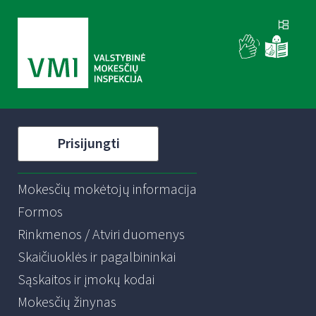
Prisijungti
Mokesčių mokėtojų informacija
Formos
Rinkmenos / Atviri duomenys
Skaičiuoklės ir pagalbininkai
Sąskaitos ir įmokų kodai
Mokesčių žinynas