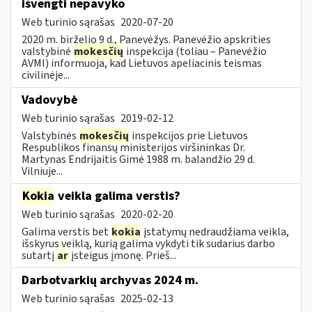
išvengti nepavyko
Web turinio sąrašas
2020-07-20
2020 m. birželio 9 d., Panevėžys. Panevėžio apskrities
valstybinė
mokesčių
inspekcija (toliau – Panevėžio
AVMI) informuoja, kad Lietuvos apeliacinis teismas
civilinėje...
Vadovybė
Web turinio sąrašas
2019-02-12
Valstybinės
mokesčių
inspekcijos prie Lietuvos
Respublikos finansų ministerijos viršininkas Dr.
Martynas Endrijaitis Gimė 1988 m. balandžio 29 d.
Vilniuje...
Kokia
veikla galima verstis?
Web turinio sąrašas
2020-02-20
Galima verstis bet
kokia
įstatymų nedraudžiama veikla,
išskyrus veiklą, kurią galima vykdyti tik sudarius darbo
sutartį
ar
įsteigus įmonę. Prieš...
Darbotvarkių archyvas 2024 m.
Web turinio sąrašas
2025-02-13