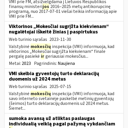
VMI prie FM, atsižvelgdama į Lietuvos Respublikos
finansų ministeri
jos
2016–2025 metų antikorupcinę
programą, nuo 2017-07-01 viešai teikia informaciją apie
VMI prie FM...
Viktorinos „Mokesčiai sugrįžta kiekvienam“
nugalėtojai iškeitė žinias į paspirtukus
Web turinio sąrašas
2023-11-30
Valstybinė
mokesčių
inspekcija (VMI) informuoja, kad
viktorinos „Mokesčiai sugrįžta kiekvienam“ finale
pergalę pasiekė
ir
geriausiai mokesčius...
Metai:
2023
Pagrindinis:
Naujiena
VMI skelbia gyventojų turto deklaracijų
duomenis už 2024 metus
Web turinio sąrašas
2025-07-15
Valstybinė
mokesčių
inspekcija (VMI) informuoja, kad
savo interneto svetainėje paskelbė metinių gyventojų
(šeimos) turto deklaracijų duomenis už 2024 metus.
Šiemet...
sumoka avansą už atliktas paslaugas
individualią veiklą pagal pažymą vykdančiam