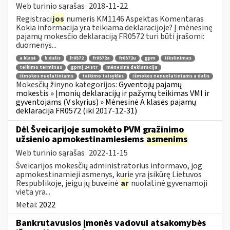
Web turinio sąrašas
2018-11-22
Registraci
jos
numeris KM1146 Aspektas Komentaras
Kokia informacija yra teikiama deklaracijoje? Į mėnesinę
pajamų mokesčio deklaraciją FR0572 turi būti įrašomi:
duomenys...
a klasė
b dalis
fr0572
fr0572a
fr0572u
gpm
tikslinimas
teikimo terminas
gpmį 24 str
mėnesinė deklaracija
išmokos nuolatiniams
teikimo taisyklės
išmokos nenuolatiniams a dalis
Mokesčių žinyno kategorijos:
Gyventojų pajamų
mokestis » Įmonių deklaracijų ir pažymų teikimas VMI ir
gyventojams (V skyrius) » Mėnesinė A klasės pajamų
deklaracija FR0572 (iki 2017-12-31)
Dėl Šveicarijoje sumokėto PVM grąžinimo
užsienio apmokestinamiesiems
asmenims
Web turinio sąrašas
2022-11-15
Šveicarijos mokesčių administratorius informavo, jog
apmokestinamieji asmenys, kurie yra įsikūrę Lietuvos
Respublikoje, jeigu jų buveinė
ar
nuolatinė gyvenamoji
vieta yra...
Metai:
2022
Bankrutavusios įmonės vadovui atsakomybės