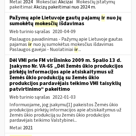
Metai:
2024
Mokesčiai:
Akcizai
Mokesčių įstatymų
pakeitimai:
Akcizų pakeitimai nuo 2024 m.
Pažymų apie Lietuvoje gautų pajamų
ir
nuo jų
sumokėtų
mokesčių
išdavimas
Web turinio sąrašas
2020-04-09
Paslaugos pavadinimas - Pažymų apie Lietuvoje gautas
pajamas
ir
nuo jų sumokėtus mokesčius išdavimas
Paslaugos gavėjai - Nuolatiniai
ir
...
Dėl VMI prie FM viršininko 2009 m. Spalio 13 d.
Įsakymo Nr. VA-65 „Dėl žemės ūkio produkcijos
pirkėjų informacijos apie atsiskaitymus už
žemės ūkio produkciją su žemės ūkio
produkcijos pardavėjais teikimo VMI taisyklių
patvirtinimo“ pakeitimo
Web turinio sąrašas
2022-01-03
Informuojame, jog įsakymu[1] pakeistos Žemės ūkio
produkcijos pirkėjų informacijos apie atsiskaitymus už
žemės ūkio produkciją su žemės ūkio produkcijos
pardavėjais teikimo Valstybinei...
Metai:
2021