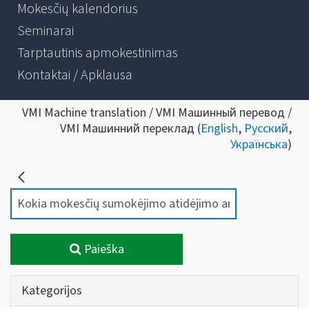
Mokesčių kalendorius
Seminarai
Tarptautinis apmokestinimas
Kontaktai / Apklausa
VMI Machine translation / VMI Машинный перевод /
VMI Машинний переклад (
English
,
Русский
,
Українська
)
Paieška
Kategorijos