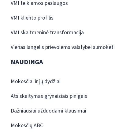
VMI teikiamos paslaugos
VMI kliento profilis
VMI skaitmeninė transformacija
Vienas langelis prievolėms valstybei sumokėti
NAUDINGA
Mokesčiai ir jų dydžiai
Atsiskaitymas grynaisiais pinigais
Dažniausiai užduodami klausimai
Mokesčių ABC