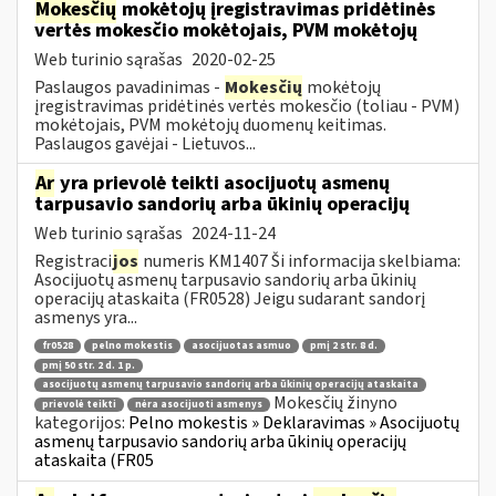
Mokesčių
mokėtojų įregistravimas pridėtinės
vertės mokesčio mokėtojais, PVM mokėtojų
Web turinio sąrašas
2020-02-25
Paslaugos pavadinimas -
Mokesčių
mokėtojų
įregistravimas pridėtinės vertės mokesčio (toliau - PVM)
mokėtojais, PVM mokėtojų duomenų keitimas.
Paslaugos gavėjai - Lietuvos...
Ar
yra prievolė teikti asocijuotų asmenų
tarpusavio sandorių arba ūkinių operacijų
Web turinio sąrašas
2024-11-24
Registraci
jos
numeris KM1407 Ši informacija skelbiama:
Asocijuotų asmenų tarpusavio sandorių arba ūkinių
operacijų ataskaita (FR0528) Jeigu sudarant sandorį
asmenys yra...
fr0528
pelno mokestis
asocijuotas asmuo
pmį 2 str. 8 d.
pmį 50 str. 2 d. 1 p.
asocijuotų asmenų tarpusavio sandorių arba ūkinių operacijų ataskaita
Mokesčių žinyno
prievolė teikti
nėra asocijuoti asmenys
kategorijos:
Pelno mokestis » Deklaravimas » Asocijuotų
asmenų tarpusavio sandorių arba ūkinių operacijų
ataskaita (FR05