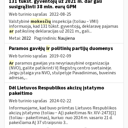
131 tūkst. gyventojų už 2021 m. dar gali
susigrąžinti 38 mln. eurų GPM
Web turinio sąrašas
2022-08-25
Valstybinė
mokesčių
inspekcija (toliau – VMI)
informuoja, kad 131 tūkst. gyventojų, deklaravę pajamas
ar
patikslinę deklaracijas už 2021 m., gali...
Metai:
2022
Pagrindinis:
Naujiena
Paramos gavėjų
ir
politinių partijų duomenys
Web turinio sąrašas
2019-02-09
Ar
paramos gavėjas yra nevyriausybinė organizacija
(NVO), galite patikrinti VĮ Registrų centro svetainėje.
Jeigu įstaiga yra NVO, stulpelyje Pavadinimas, buveinės
adresas,...
Dėl Lietuvos Respublikos akcizų įstatymo
pakeitimo
Web turinio sąrašas
2024-02-22
Informuojame, kad buvo priimtas Lietuvos Respublikos
akcizų įstatymo (toliau − AĮ) pakeitimas Nr. XIV-2473[1]
(toliau - pakeitimas), kuriuo: nuo 2024 m. vasario 21 d.
pakeičiama AĮ 37 straipsnio 3...