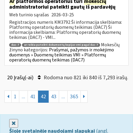
Ar
platformos operatorius turi
mokesčių
administratoriui pateikti gautų iš pardavėjų
Web turinio sąrašas
2026-03-25
Registracijos numeris KM3792 Ši informacija skelbiama:
Platformų operatorių duomenų teikimas (DAC7) Ši
informacija skelbiama: Platformų operatorių duomenų
teikimas (DAC7) - VMI...
Mokesčių
dac-7
ar reikia pateikti dokumentų kopijas vmi pagal dac-7
žinyno kategorijos:
Prašymai, pažymos ir mokėjimo
duomenys » Duomenų teikimas VMI » Platformų
operatorių duomenų teikimas (DAC7)
20 Įrašų(-ai)
Rodoma nuo 821 iki 840 iš 7,293 irašų.
1
...
41
42
43
...
365
Uždaryti
Šioje svetainėje naudojami slapukai
(angl.