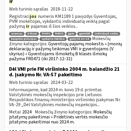
ir
Web turinio sąrašas
2018-11-22
Registraci
jos
numeris KM1189 1 pavyzdys Gyventojas,
PVM mokėtojas, vykdantis individualią veiklą pagal
pažymą
ir
pajamas iš šios veiklos...
avansas
b klasė
fr0471
fr0572
gpm
gpm308
individuali veikla
Mokesčių
kaupimo principas
sąskaita faktūra
gpmį 33 str 2 d
žinyno kategorijos:
Gyventojų pajamų mokestis » Įmonių
deklaracijų ir pažymų teikimas VMI ir gyventojams (V
skyrius) » Gyventojams išmokėtų B klasės išmokų
pažyma FR0471 (iki 2017-12-31)
Dėl VMI prie FM viršininko 2004 m. balandžio 21
d. įsakymo Nr. VA-57 pakeitimo
Web turinio sąrašas
2024-03-22
Informuojame, kad 2024 m. kovo 19 d. priimtas
Valstybinės mokesčių inspekcijos prie Lietuvos
Respublikos finansų ministerijos viršininko įsakymas Nr.
VA-29 „Dėl Valstybinės mokesčių inspekcijos...
Metai:
2024
Mokesčių žinyno kategorijos:
Mokesčių
įstatymų pakeitimai » Pridėtinės vertės mokesčio
įstatymo pakeitimai nuo 2024 m.