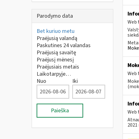
Info
Parodymo data
Web t
Valst
Bet kuriuo metu
siekd
Praėjusią valandą
Metai
Paskutines 24 valandas
Mokes
Praėjusią savaitę
Praėjusį mėnesį
Moke
Praėjusiais metais
Laikotarpyje…
Web t
Nuo
Iki
Mokes
(moke
Info
Paieška
Web t
Atnau
2021 