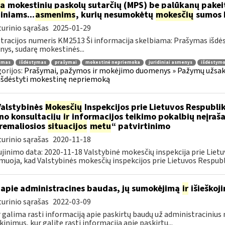
ia
mokestinių paskolų sutarčių (MPS) be palūkanų pake
diniams...
asmenims
, kurių nesumokėtų
mokesčių
sumos b
urinio sąrašas
2025-01-29
tracijos numeris KM2513 Ši informacija skelbiama: Prašymas išdė
ys, sudarę mokestinės...
jimas
išdėstymas
prašymai
mokestinė nepriemoka
juridiniai asmenys
išdėstymo
orijos:
Prašymai, pažymos ir mokėjimo duomenys » Pažymų užsaky
išdėstyti mokestinę nepriemoką
Valstybinės
Mokesčių
Inspekcijos prie Lietuvos Respublik
ino konsultacijų
ir
informacijos teikimo pokalbių neįrašan
remaliosios
situacijos
metu
“ patvirtinimo
urinio sąrašas
2020-11-18
jinimo data: 2020-11-18 Valstybinė mokesčių inspekcija prie Lietu
muoja, kad Valstybinės mokesčių inspekcijos prie Lietuvos Respubli
apie administracines baudas, jų sumokėjimą
ir
išieškoj
urinio sąrašas
2022-03-09
r galima rasti informaciją apie paskirtų baudų už administraciniu
kinimus, kur galite rasti informaciją apie paskirtų...