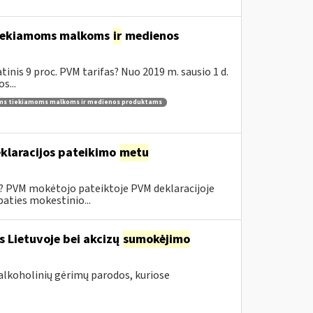
 tiekiamoms malkoms
ir
medienos
inis 9 proc. PVM tarifas? Nuo 2019 m. sausio 1 d.
s...
ams tiekiamoms malkoms ir medienos produktams
klaracijos pateikimo
metu
0? PVM mokėtojo pateiktoje PVM deklaracijoje
aties mokestinio...
s Lietuvoje bei akcizų
sumokėjimo
alkoholinių gėrimų parodos, kuriose