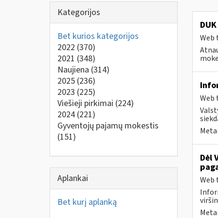
Kategorijos
DUK 
Bet kurios kategorijos
Web t
2022
(370)
Atnau
2021
(348)
mokes
Naujiena
(314)
2025
(236)
Info
2023
(225)
Web t
Viešieji pirkimai
(224)
Valst
2024
(221)
siekd
Gyventojų pajamų mokestis
Metai
(151)
Dėl 
paga
Aplankai
Web t
Infor
virši
Bet kurį aplanką
Metai