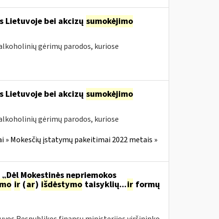
s Lietuvoje bei akcizų
sumokėjimo
alkoholinių gėrimų parodos, kuriose
s Lietuvoje bei akcizų
sumokėjimo
alkoholinių gėrimų parodos, kuriose
i » Mokesčių įstatymų pakeitimai 2022 metais »
o „Dėl Mokestinės nepriemokos
imo
ir
(
ar
)
išdėstymo
taisyklių...
ir
formų