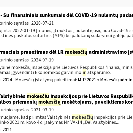
- Su finansiniais sunkumais dėl COVID-19 nulemtų padar
urinio sąrašas
2020-07-21
jinta: 2022-01-19 Įmonės, įtrauktos į nukentėjusių nuo Covid-19 są
tinės paskolos sutarties (MPS) be palūkanų sudarymui galėjo pateik
rmacinis pranešimas dėl LR
mokesčių
administravimo į
urinio sąrašas
2024-07-19
ybinė mokesčių inspekcija prie Lietuvos Respublikos finansų minist
amas įgyvendinti Ekonomikos gaivinimo
ir
atsparumo...
:
2024
Mokesčių įstatymų pakeitimai:
MĮP 2021 » Mokesčių admin
Valstybinės
mokesčių
inspekcijos prie Lietuvos Respublik
lbos priemonių
mokesčių
mokėtojams, paveiktiems kor
urinio sąrašas
2021-03-19
muojame, kad priimtas Valstybinės
mokesčių
inspekcijos prie Li
ninko 2021 m. kovo 4 d. įsakymas Nr. VA-14 „Dėl Valstybinės...
:
2021