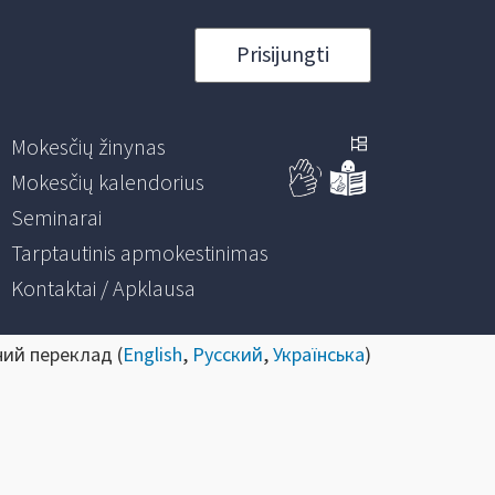
Prisijungti
Mokesčių žinynas
Mokesčių kalendorius
Seminarai
Tarptautinis apmokestinimas
Kontaktai / Apklausa
ний переклад (
English
,
Русский
,
Українська
)