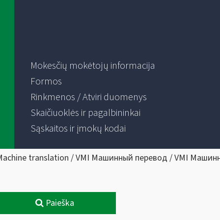
Mokesčių mokėtojų informacija
Formos
Rinkmenos / Atviri duomenys
Skaičiuoklės ir pagalbininkai
Sąskaitos ir įmokų kodai
Machine translation / VMI Машинный перевод / VMI Машин
Paieška