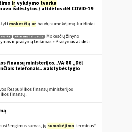
itimo
ir
vykdymo
tvarka
uvo išdėstytos / atidėtos dėl COVID-19
styti
mokesčių
ar
baudų sumokėjimą Juridiniai
Mokesčių žinyno
 tvarka
ekstremali situacija
mas ir prašymų teikimas » Prašymas atidėti
os finansų ministerijos...VA-80 „Dėl
čiais telefonais...valstybės lygio
vos Respublikos finansų ministerijos
kos finansų...
imą
s nusižengimus sumas, jų
sumokėjimo
terminus?