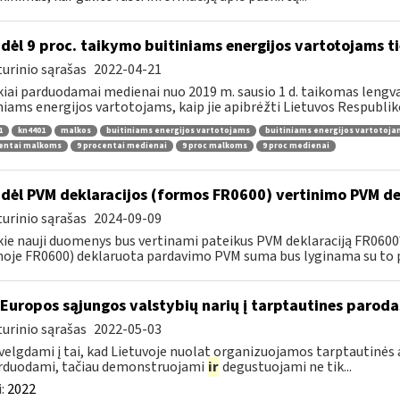
dėl 9 proc. taikymo buitiniams energijos vartotojams
urinio sąrašas
2022-04-21
kiai parduodamai medienai nuo 2019 m. sausio 1 d. taikomas lengvat
niams energijos vartotojams, kaip jie apibrėžti Lietuvos Respubliko
1
kn4401
malkos
buitiniams energijos vartotojams
buitiniams energijos vartotoj
centai malkoms
9 procentai medienai
9 proc malkoms
9 proc medienai
dėl PVM deklaracijos (formos FR0600) vertinimo PVM de
urinio sąrašas
2024-09-09
kie nauji duomenys bus vertinami pateikus PVM deklaraciją FR060
oje FR0600) deklaruota pardavimo PVM suma bus lyginama su to p
 Europos sąjungos valstybių narių į tarptautines paroda
urinio sąrašas
2022-05-03
velgdami į tai, kad Lietuvoje nuolat organizuojamos tarptautinės 
rduodami, tačiau demonstruojami
ir
degustuojami ne tik...
:
2022