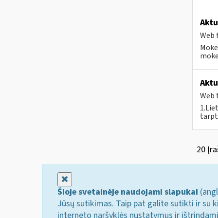
Aktu
Web t
Mokes
mokes
Aktu
Web t
1.Lie
tarpt
20 Įra
Uždaryti
Šioje svetainėje naudojami slapukai
(angl
Jūsų sutikimas. Taip pat galite sutikti ir s
interneto naršyklės nustatymus ir ištrindam