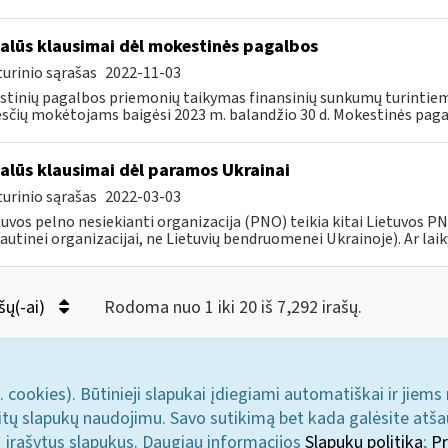
alūs klausimai dėl mokestinės pagalbos
urinio sąrašas
2022-11-03
tinių pagalbos priemonių taikymas finansinių sunkumų turintiem
čių mokėtojams baigėsi 2023 m. balandžio 30 d. Mokestinės paga
alūs klausimai dėl paramos Ukrainai
urinio sąrašas
2022-03-03
tuvos pelno nesiekianti organizacija (PNO) teikia kitai Lietuvos 
autinei organizacijai, ne Lietuvių bendruomenei Ukrainoje). Ar laiky
šų(-ai)
Rodoma nuo 1 iki 20 iš 7,292 irašų.
. cookies). Būtinieji slapukai įdiegiami automatiškai ir jiems
u kitų slapukų naudojimu. Savo sutikimą bet kada galėsite atš
i įrašytus slapukus. Daugiau informacijos
Slapukų politika
;
Pr