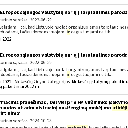
 Europos sąjungos valstybių narių į tarptautines paroda
urinio sąrašas
2022-06-29
velgdami į tai, kad Lietuvoje nuolat organizuojamos tarptautinės 
rduodami, tačiau demonstruojami
ir
degustuojami ne tik...
:
2022
 Europos sąjungos valstybių narių į tarptautines paroda
urinio sąrašas
2022-06-29
velgdami į tai, kad Lietuvoje nuolat organizuojamos tarptautinės 
rduodami, tačiau demonstruojami
ir
degustuojami ne tik...
:
2022
Mokesčių žinyno kategorijos:
Mokesčių įstatymų pakeitima
ų pakeitimai 2022 m.
rmacinis pranešimas „Dėl VMI prie FM viršininko įsakym
.baudos už administracinį nusižengimą mokėjimo
atidėj
irtinimo“
urinio sąrašas
2024-10-28