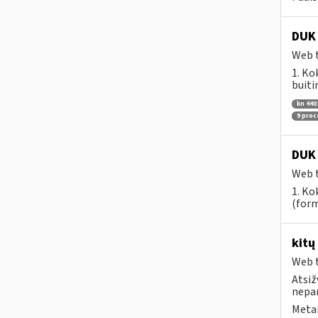
DUK 
Web t
1. Ko
buiti
kn 440
9 pro
DUK 
Web t
1. Ko
(form
kitų
Web t
Atsiž
nepa
Metai