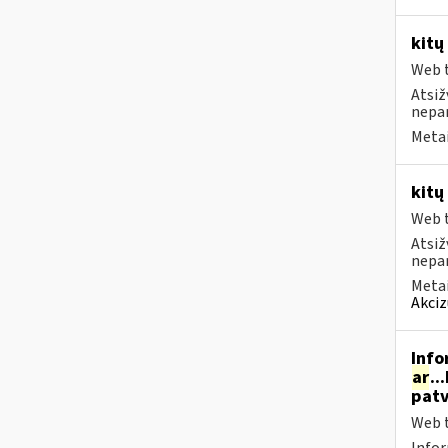
kitų
Web t
Atsiž
nepa
Metai
kitų
Web t
Atsiž
nepa
Metai
Akciz
Info
ar
..
patv
Web t