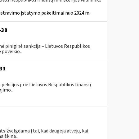
tuvos Respublikos finansų ministerijos viršininko
istravimo įstatymo pakeitimai nuo 2024 m.
-30
ė piniginė sankcija – Lietuvos Respublikos
poveikio...
-33
spekcijos prie Lietuvos Respublikos finansų
jimo...
tsižvelgdama į tai, kad daugėja atvejų, kai
aiškina...