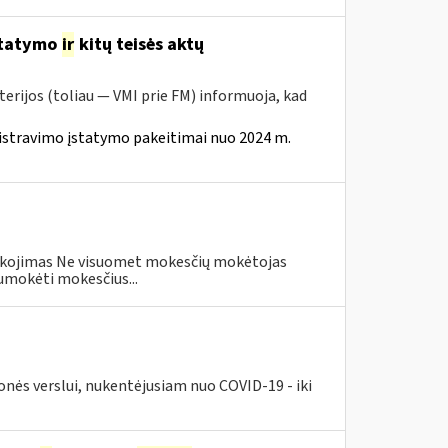
statymo
ir
kitų teisės aktų
erijos (toliau — VMI prie FM) informuoja, kad
istravimo įstatymo pakeitimai nuo 2024 m.
eškojimas Ne visuomet mokesčių mokėtojas
umokėti mokesčius...
nės verslui, nukentėjusiam nuo COVID-19 - iki