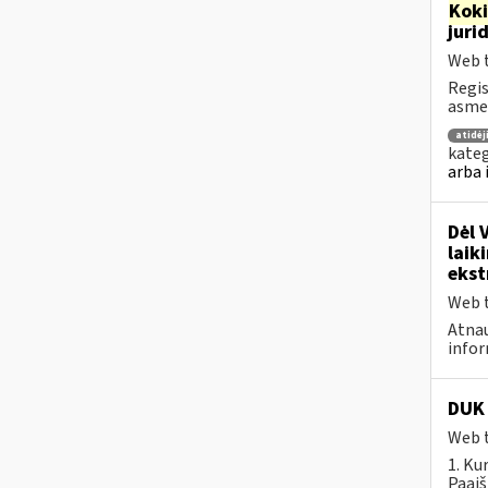
Kok
juri
Web t
Regis
asmen
atidė
kateg
arba 
Dėl 
laik
ekst
Web t
Atnau
infor
DUK 
Web t
1. Ku
Paaiš