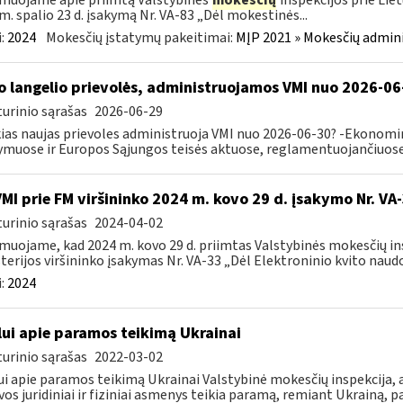
muojame apie priimtą Valstybinės
mokesčių
inspekcijos prie Lie
m. spalio 23 d. įsakymą Nr. VA-83 „Dėl mokestinės...
:
2024
Mokesčių įstatymų pakeitimai:
MĮP 2021 » Mokesčių admin
o langelio prievolės, administruojamos VMI nuo 2026-06
urinio sąrašas
2026-06-29
ias naujas prievoles administruoja VMI nuo 2026-06-30? -Ekonomin
ymuose ir Europos Sąjungos teisės aktuose, reglamentuojančiuose 
VMI prie FM viršininko 2024 m. kovo 29 d. įsakymo Nr. VA
urinio sąrašas
2024-04-02
muojame, kad 2024 m. kovo 29 d. priimtas Valstybinės mokesčių in
terijos viršininko įsakymas Nr. VA-33 „Dėl Elektroninio kvito naudo
:
2024
lui apie paramos teikimą Ukrainai
urinio sąrašas
2022-03-02
ui apie paramos teikimą Ukrainai Valstybinė mokesčių inspekcija, a
vos juridiniai ir fiziniai asmenys teikia paramą, remiant Ukrainą, pa