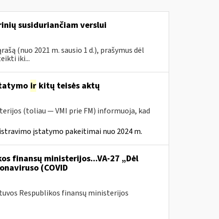
inių susiduriančiam verslui
rašą (nuo 2021 m. sausio 1 d.), prašymus dėl
ti iki...
statymo
ir
kitų teisės aktų
erijos (toliau — VMI prie FM) informuoja, kad
istravimo įstatymo pakeitimai nuo 2024 m.
os finansų ministerijos...VA-27 „Dėl
onaviruso (COVID
etuvos Respublikos finansų ministerijos