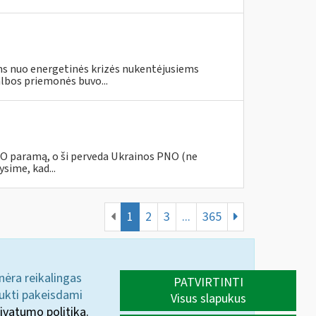
s nuo energetinės krizės nukentėjusiems
lbos priemonės buvo...
PNO paramą, o ši perveda Ukrainos PNO (ne
sime, kad...
1
2
3
...
365
 nėra reikalingas
PATVIRTINTI
aukti pakeisdami
Visus slapukus
ivatumo politika.