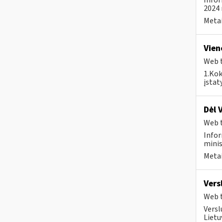
Infor
2024 
Metai
Vien
Web t
1.Kok
įstat
Dėl 
Web t
Infor
minis
Metai
Vers
Web t
Versl
Lietu