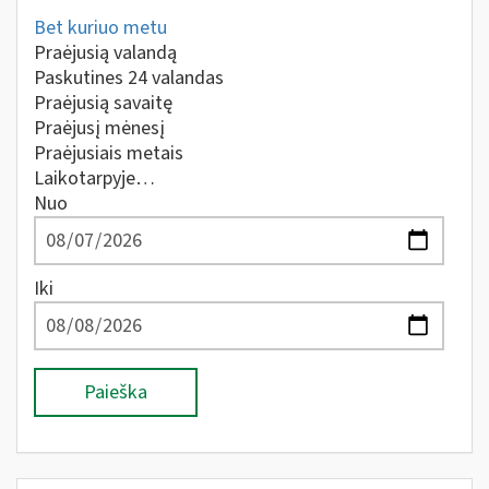
Bet kuriuo metu
Praėjusią valandą
Paskutines 24 valandas
Praėjusią savaitę
Praėjusį mėnesį
Praėjusiais metais
Laikotarpyje…
Nuo
Iki
Paieška