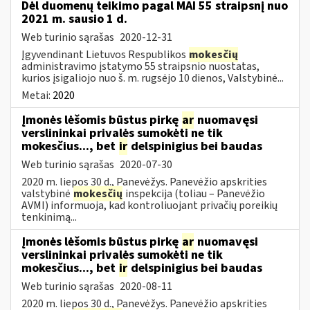
Dėl duomenų teikimo pagal MAI 55 straipsnį nuo
2021 m. sausio 1 d.
Web turinio sąrašas
2020-12-31
Įgyvendinant Lietuvos Respublikos
mokesčių
administravimo įstatymo 55 straipsnio nuostatas,
kurios įsigaliojo nuo š. m. rugsėjo 10 dienos, Valstybinė...
Metai:
2020
Įmonės lėšomis būstus pirkę
ar
nuomavęsi
verslininkai privalės sumokėti ne tik
mokesčius..., bet
ir
delspinigius bei baudas
Web turinio sąrašas
2020-07-30
2020 m. liepos 30 d., Panevėžys. Panevėžio apskrities
valstybinė
mokesčių
inspekcija (toliau – Panevėžio
AVMI) informuoja, kad kontroliuojant privačių poreikių
tenkinimą...
Įmonės lėšomis būstus pirkę
ar
nuomavęsi
verslininkai privalės sumokėti ne tik
mokesčius..., bet
ir
delspinigius bei baudas
Web turinio sąrašas
2020-08-11
2020 m. liepos 30 d., Panevėžys. Panevėžio apskrities