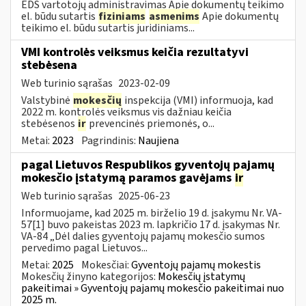
EDS vartotojų administravimas Apie dokumentų teikimo
el. būdu sutartis
fiziniams
asmenims
Apie dokumentų
teikimo el. būdu sutartis juridiniams...
VMI kontrolės veiksmus keičia rezultatyvi
stebėsena
Web turinio sąrašas
2023-02-09
Valstybinė
mokesčių
inspekcija (VMI) informuoja, kad
2022 m. kontrolės veiksmus vis dažniau keičia
stebėsenos
ir
prevencinės priemonės, o...
Metai:
2023
Pagrindinis:
Naujiena
pagal Lietuvos Respublikos gyventojų pajamų
mokesčio įstatymą paramos gavėjams
ir
Web turinio sąrašas
2025-06-23
Informuojame, kad 2025 m. birželio 19 d. įsakymu Nr. VA-
57[1] buvo pakeistas 2023 m. lapkričio 17 d. įsakymas Nr.
VA-84 „Dėl dalies gyventojų pajamų mokesčio sumos
pervedimo pagal Lietuvos...
Metai:
2025
Mokesčiai:
Gyventojų pajamų mokestis
Mokesčių žinyno kategorijos:
Mokesčių įstatymų
pakeitimai » Gyventojų pajamų mokesčio pakeitimai nuo
2025 m.