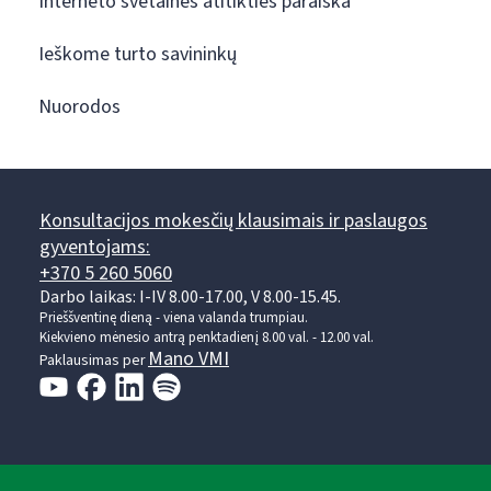
Interneto svetainės atitikties paraiška
Ieškome turto savininkų
Nuorodos
Konsultacijos mokesčių klausimais ir paslaugos
gyventojams:
+370 5 260 5060
Darbo laikas: I-IV 8.00-17.00, V 8.00-15.45.
Prieššventinę dieną - viena valanda trumpiau.
Kiekvieno mėnesio antrą penktadienį 8.00 val. - 12.00 val.
Mano VMI
Paklausimas per