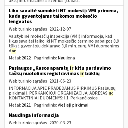
aktų informacinės sistemos (toliau...
Liko savaitė sumokėti NT mokestį: VMI primena,
kada gyventojams taikomos mokesčio
lengvatos
Web turinio sąrašas
2022-12-07
Valstybinė mokesčių inspekcija (VMI) informuoja, kad
likus savaitei laiko iki NT mokesčio termino pabaigos 8,9
tūkst. gyventojų deklaravo 3,6 mln. eurų. VMI duomenims
d
ar
...
Metai:
2022
Pagrindinis:
Naujiena
Paslaugos „Kasos aparatų
ir
kitų pardavimo
taškų nuotolinis registravimas
ir
būklių
Web turinio sąrašas
2021-06-23
INFORMACIJA APIE PRADEDAMUS PIRKIMUS Paslaugų
pirkimai I. PERKANČIOJI ORGANIZACIJA, ADRESAS
IR
KONTAKTINIAI DUOMENYS: I.1. Perkančiosios...
Metai:
2021
Pagrindinis:
Viešieji pirkimai
Naudinga informacija
Web turinio sąrašas
2020-03-23