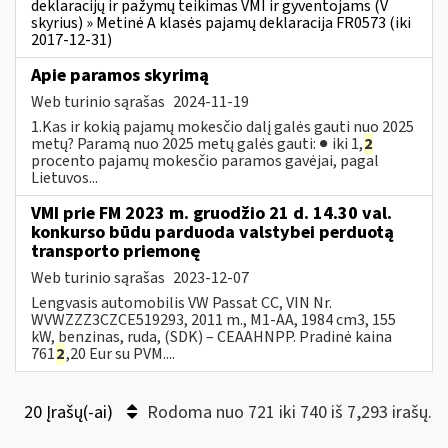
deklaracijų ir pažymų teikimas VMI ir gyventojams (V
skyrius) » Metinė A klasės pajamų deklaracija FR0573 (iki
2017-12-31)
Apie paramos skyrimą
Web turinio sąrašas
2024-11-19
1.Kas ir kokią pajamų mokesčio dalį galės gauti nuo 2025
metų? Paramą nuo 2025 metų galės gauti: ● iki 1,
2
procento pajamų mokesčio paramos gavėjai, pagal
Lietuvos...
VMI prie FM 2023 m. gruodžio 21 d. 14.30 val.
konkurso būdu parduoda valstybei perduotą
transporto priemonę
Web turinio sąrašas
2023-12-07
Lengvasis automobilis VW Passat CC, VIN Nr.
WVWZZZ3CZCE519293, 2011 m., M1-AA, 1984 cm3, 155
kW, benzinas, ruda, (SDK) – CEAAHNPP. Pradinė kaina
761
2
,20 Eur su PVM....
20 Įrašų(-ai)
Rodoma nuo 721 iki 740 iš 7,293 irašų.