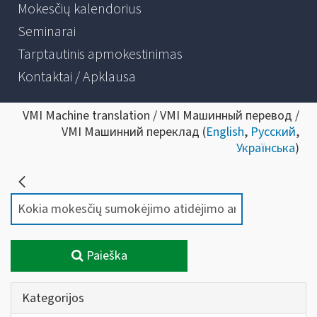
Mokesčių kalendorius
Seminarai
Tarptautinis apmokestinimas
Kontaktai / Apklausa
VMI Machine translation / VMI Машинный перевод /
VMI Машинний переклад (
English
,
Русский
,
Українська
)
Paieška
Kategorijos