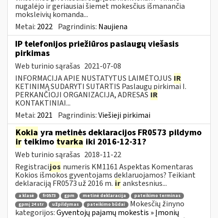
nugalėjo ir geriausiai šiemet mokesčius išmanančia
moksleivių komanda...
Metai:
2022
Pagrindinis:
Naujiena
IP telefonijos priežiūros paslaugų viešasis
pirkimas
Web turinio sąrašas
2021-07-08
INFORMACIJA APIE NUSTATYTUS LAIMĖTOJUS
IR
KETINIMĄ SUDARYTI SUTARTIS Paslaugų pirkimai I.
PERKANČIOJI ORGANIZACIJA, ADRESAS
IR
KONTAKTINIAI...
Metai:
2021
Pagrindinis:
Viešieji pirkimai
Kokia
yra metinės deklaracijos FR0573 pildymo
ir
teikimo
tvarka
iki 2016-12-31?
Web turinio sąrašas
2018-11-22
Registraci
jos
numeris KM1161 Aspektas Komentaras
Kokios išmokos gyventojams deklaruojamos? Teikiant
deklaraciją FR0573 už 2016 m.
ir
ankstesnius...
a klasė
fr0573
gpm
metinė deklaracija
pateikimo terminas
Mokesčių žinyno
gpmį 24 str
užpildymas
pateikimo būdai
kategorijos:
Gyventojų pajamų mokestis » Įmonių