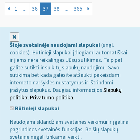
1
...
36
37
38
...
365
Uždaryti
Šioje svetainėje naudojami slapukai
(angl.
cookies). Būtinieji slapukai įdiegiami automatiškai
ir jiems nėra reikalingas Jūsų sutikimas. Taip pat
galite sutikti ir su kitų slapukų naudojimu. Savo
sutikimą bet kada galėsite atšaukti pakeisdami
interneto naršyklės nustatymus ir ištrindami
įrašytus slapukus. Daugiau informacijos
Slapukų
politika
;
Privatumo politika.
Būtinieji slapukai
Naudojami sklandžiam svetainės veikimui ir įgalina
pagrindines svetainės funkcijas. Be šių slapukų
svetainė negali tinkamai veikti.