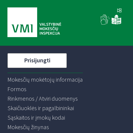
Prisijungti
Mokesčių mokėtojų informacija
Formos
Rinkmenos / Atviri duomenys
Skaičiuoklės ir pagalbininkai
Sąskaitos ir įmokų kodai
Mokesčių žinynas