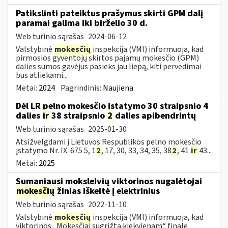
Patikslinti pateiktus prašymus skirti GPM dalį
paramai galima iki birželio 30 d.
Web turinio sąrašas
2024-06-12
Valstybinė
mokesčių
inspekcija (VMI) informuoja, kad
pirmosios gyventojų skirtos pajamų mokesčio (GPM)
dalies sumos gavėjus pasieks jau liepą, kiti pervedimai
bus atliekami...
Metai:
2024
Pagrindinis:
Naujiena
Dėl LR pelno mokesčio įstatymo 30 straipsnio 4
dalies
ir
38 straipsnio
2
dalies apibendrintų
Web turinio sąrašas
2025-01-30
Atsižvelgdami į Lietuvos Respublikos pelno mokesčio
įstatymo Nr. IX-675 5, 1
2
, 17, 30, 33, 34, 35, 38
2
, 41
ir
43...
Metai:
2025
Sumaniausi moksleivių viktorinos nugalėtojai
mokesčių
žinias iškeitė į elektrinius
Web turinio sąrašas
2022-11-10
Valstybinė
mokesčių
inspekcija (VMI) informuoja, kad
viktorinos „Mokesčiai sugrįžta kiekvienam“ finale