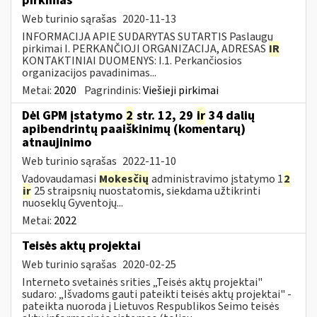
pirkimas
Web turinio sąrašas
2020-11-13
INFORMACIJA APIE SUDARYTAS SUTARTIS Paslaugų
pirkimai I. PERKANČIOJI ORGANIZACIJA, ADRESAS
IR
KONTAKTINIAI DUOMENYS: I.1. Perkančiosios
organizacijos pavadinimas...
Metai:
2020
Pagrindinis:
Viešieji pirkimai
Dėl GPM įstatymo
2
str. 12, 29
ir
34 dalių
apibendrintų paaiškinimų (komentarų)
atnaujinimo
Web turinio sąrašas
2022-11-10
Vadovaudamasi
Mokesčių
administravimo įstatymo 1
2
ir
25 straipsnių nuostatomis, siekdama užtikrinti
nuoseklų Gyventojų...
Metai:
2022
Teisės aktų projektai
Web turinio sąrašas
2020-02-25
Interneto svetainės srities „Teisės aktų projektai"
sudaro: „Išvadoms gauti pateikti teisės aktų projektai" -
pateikta nuoroda į Lietuvos Respublikos Seimo teisės