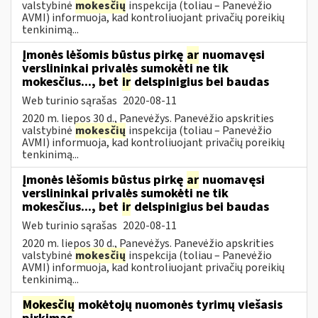
valstybinė
mokesčių
inspekcija (toliau – Panevėžio
AVMI) informuoja, kad kontroliuojant privačių poreikių
tenkinimą...
Įmonės lėšomis būstus pirkę
ar
nuomavęsi
verslininkai privalės sumokėti ne tik
mokesčius..., bet
ir
delspinigius bei baudas
Web turinio sąrašas
2020-08-11
2020 m. liepos 30 d., Panevėžys. Panevėžio apskrities
valstybinė
mokesčių
inspekcija (toliau – Panevėžio
AVMI) informuoja, kad kontroliuojant privačių poreikių
tenkinimą...
Įmonės lėšomis būstus pirkę
ar
nuomavęsi
verslininkai privalės sumokėti ne tik
mokesčius..., bet
ir
delspinigius bei baudas
Web turinio sąrašas
2020-08-11
2020 m. liepos 30 d., Panevėžys. Panevėžio apskrities
valstybinė
mokesčių
inspekcija (toliau – Panevėžio
AVMI) informuoja, kad kontroliuojant privačių poreikių
tenkinimą...
Mokesčių
mokėtojų nuomonės tyrimų viešasis