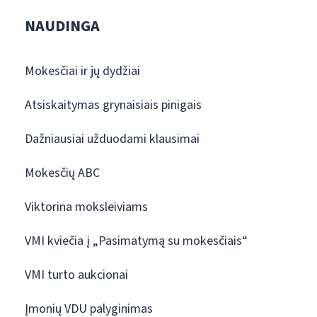
NAUDINGA
Mokesčiai ir jų dydžiai
Atsiskaitymas grynaisiais pinigais
Dažniausiai užduodami klausimai
Mokesčių ABC
Viktorina moksleiviams
VMI kviečia į „Pasimatymą su mokesčiais“
VMI turto aukcionai
Įmonių VDU palyginimas