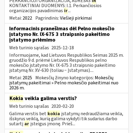
PERKANČIOJI ORGANIZACIJA, ADRESAS
IR
KONTAKTINIAI DUOMENYS: I.1. Perkančiosios
organizacijos pavadinimas
ir
...
Metai:
2022
Pagrindinis:
Viešieji pirkimai
Informacinis pranešimas dėl Pelno mokesčio
įstatymo Nr. IX-675 3 straipsnio pakeitimo
įstatymo priėmimo
Web turinio sąrašas
2025-12-18
Informuojame, kad Lietuvos Respublikos Seimas 2025 m.
gruodžio 9 d. priėmė Lietuvos Respublikos pelno
mokesčio įstatymo Nr. IX-675 3 straipsnio pakeitimo
įstatymą Nr. XV-630 (toliau − Įstatymas)....
Metai:
2025
Mokesčių žinyno kategorijos:
Mokesčių
įstatymų pakeitimai » Pelno mokesčio pakeitimai nuo
2026 m.
Kokia
veikla galima verstis?
Web turinio sąrašas
2020-02-20
Galima verstis bet
kokia
įstatymų nedraudžiama veikla,
išskyrus veiklą, kurią galima vykdyti tik sudarius darbo
sutartį
ar
įsteigus įmonę. Prieš...