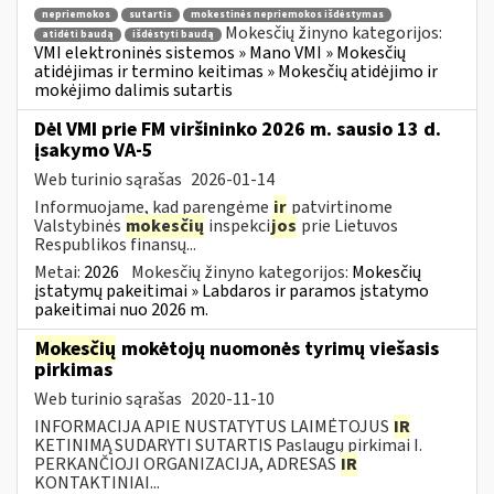
nepriemokos
sutartis
mokestinės nepriemokos išdėstymas
Mokesčių žinyno kategorijos:
atidėti baudą
išdėstyti baudą
VMI elektroninės sistemos » Mano VMI » Mokesčių
atidėjimas ir termino keitimas » Mokesčių atidėjimo ir
mokėjimo dalimis sutartis
Dėl VMI prie FM viršininko 2026 m. sausio 13 d.
įsakymo VA-5
Web turinio sąrašas
2026-01-14
Informuojame, kad parengėme
ir
patvirtinome
Valstybinės
mokesčių
inspekci
jos
prie Lietuvos
Respublikos finansų...
Metai:
2026
Mokesčių žinyno kategorijos:
Mokesčių
įstatymų pakeitimai » Labdaros ir paramos įstatymo
pakeitimai nuo 2026 m.
Mokesčių
mokėtojų nuomonės tyrimų viešasis
pirkimas
Web turinio sąrašas
2020-11-10
INFORMACIJA APIE NUSTATYTUS LAIMĖTOJUS
IR
KETINIMĄ SUDARYTI SUTARTIS Paslaugų pirkimai I.
PERKANČIOJI ORGANIZACIJA, ADRESAS
IR
KONTAKTINIAI...