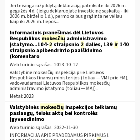
Jei teisingai užpildytą deklaraciją pateiksite iki 2026 m.
gegužės 4 d. (jeigu deklaruojate investicinę sąskaitą - iki
2026 m. birželio 1 d.), permoka bus grąžinta ne vėliau
kaip iki 2026 m. liepos...
Informacinis pranešimas dėl Lietuvos
Respublikos
mokesčių
administravimo
įstatymo...104-
2
straipsnio
2
dalies, 139
ir
140
straipsnio apibendrinto paaiškinimo
(komentaro
Web turinio sąrašas
2023-10-12
Valstybinė mokesčių inspekcija prie Lietuvos
Respublikos finansų ministerijos (toliau — VMI prie FM),
vadovaudamasi Lietuvos Respublikos mokesčių
administravimo įstatymo (toliau — MAĮ)...
Metai:
2023
Valstybinės
mokesčių
inspekcijos teikiamų
paslaugų, teisės aktų bei kontrolės
įgyvendinimo
Web turinio sąrašas
2022-11-30
INFORMACIJA APIE PRADEDAMUS PIRKIMUS I.