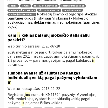
akcizai
fr0630a
akcizų deklaravimas
akcizų sumokėjimas
akcizų apskaičiavimas
akcizų deklaracija
gamtinės dujos
Mokesčių žinyno kategorijos:
Akcizai »
akcizų įstatymo 60 str
Gamtinės dujos (II skyriaus VI skirsnis) » Mokesčio
apskaičiavimas, deklaravimas ir sumokėjimas (gamtinės
dujos)
Kam
ir
kokias pajamų mokesčio dalis galiu
paskirti?
Web turinio sąrašas
2020-07-20
2026 metais galite paskirti tokias pajamų mokesčio
dalis nuo 2025 metais gautų apmokestinamų pajamų: iki
1,2 procento — paramos gavėjams, pagal Labdaros
ir
paramos...
sumoka avansą už atliktas paslaugas
individualią veiklą pagal pažymą vykdančiam
ir
Web turinio sąrašas
2018-11-22
Registraci
jos
numeris KM1189 1 pavyzdys Gyventojas,
PVM mokėtojas, vykdantis individualią veiklą pagal
pažymą
ir
pajamas iš šios veiklos...