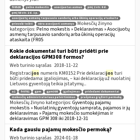
fr0528
pelno mokestis
asocijuotas asmuo
pmį 2 str. 8 d.
pmį 50 str. 2 d. 1 p.
asocijuotų asmenų tarpusavio sandorių arba ūkinių operacijų ataskaita
Mokesčių žinyno
prievolė teikti
nėra asocijuoti asmenys
kategorijos:
Pelno mokestis » Deklaravimas » Asocijuotų
asmenų tarpusavio sandorių arba ūkinių operacijų
ataskaita (FR05
Kokie dokumentai turi būti pridėti prie
deklaracijos GPM308 formos?
Web turinio sąrašas
2018-11-22
Registraci
jos
numeris KM0152 Prie deklaraci
jos
turi
būti pridedama: įgaliojimas, – kai deklaraciją už nuolatinį
Lietuvos gyventoją teikia įstatymų...
a1
fr0781
gpm
gpm308
įgaliojimas
pridedami dokumentai
mokesčių administratoriaus patvirtinimas
prašymas grąžinti permoką
Mokesčių žinyno kategorijos:
Gyventojų pajamų
mokestis » Nuolatinių gyventojų samprata, pajamos ir jų
deklaravimas » Pajamų mokesčio sumokėjimas ir
deklaravimas GPM 308 iki 2018-12-31
Kada gausiu pajamų mokesčio permoką?
Web turinio sąrašas
2024-01-18