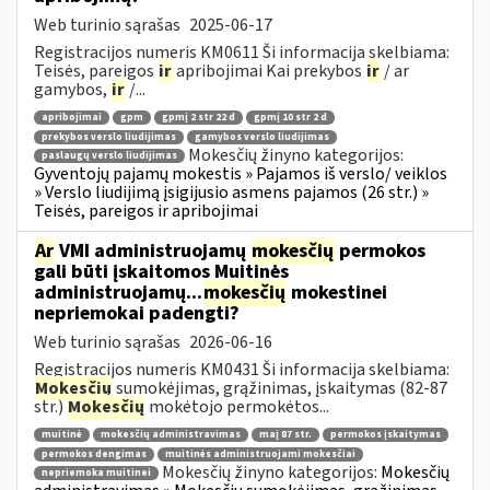
Web turinio sąrašas
2025-06-17
Registracijos numeris KM0611 Ši informacija skelbiama:
Teisės, pareigos
ir
apribojimai Kai prekybos
ir
/ ar
gamybos,
ir
/...
apribojimai
gpm
gpmį 2 str 22 d
gpmį 10 str 2 d
prekybos verslo liudijimas
gamybos verslo liudijimas
Mokesčių žinyno kategorijos:
paslaugų verslo liudijimas
Gyventojų pajamų mokestis » Pajamos iš verslo/ veiklos
» Verslo liudijimą įsigijusio asmens pajamos (26 str.) »
Teisės, pareigos ir apribojimai
Ar
VMI administruojamų
mokesčių
permokos
gali būti įskaitomos Muitinės
administruojamų...
mokesčių
mokestinei
nepriemokai padengti?
Web turinio sąrašas
2026-06-16
Registracijos numeris KM0431 Ši informacija skelbiama:
Mokesčių
sumokėjimas, grąžinimas, įskaitymas (82-87
str.)
Mokesčių
mokėtojo permokėtos...
muitinė
mokesčių administravimas
maį 87 str.
permokos įskaitymas
permokos dengimas
muitinės administruojami mokesčiai
Mokesčių žinyno kategorijos:
Mokesčių
nepriemoka muitinei