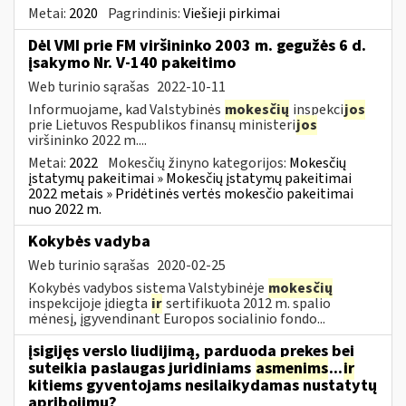
Metai:
2020
Pagrindinis:
Viešieji pirkimai
Dėl VMI prie FM viršininko 2003 m. gegužės 6 d.
įsakymo Nr. V-140 pakeitimo
Web turinio sąrašas
2022-10-11
Informuojame, kad Valstybinės
mokesčių
inspekci
jos
prie Lietuvos Respublikos finansų ministeri
jos
viršininko 2022 m....
Metai:
2022
Mokesčių žinyno kategorijos:
Mokesčių
įstatymų pakeitimai » Mokesčių įstatymų pakeitimai
2022 metais » Pridėtinės vertės mokesčio pakeitimai
nuo 2022 m.
Kokybės vadyba
Web turinio sąrašas
2020-02-25
Kokybės vadybos sistema Valstybinėje
mokesčių
inspekcijoje įdiegta
ir
sertifikuota 2012 m. spalio
mėnesį, įgyvendinant Europos socialinio fondo...
įsigijęs verslo liudijimą, parduoda prekes bei
suteikia paslaugas juridiniams
asmenims
...
ir
kitiems gyventojams nesilaikydamas nustatytų
apribojimų?