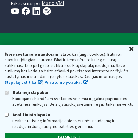
Mano VMI
Paklausimas per
Valstybinė mokesčių inspekcija prie Lietuvos
U
Respublikos finansų ministerijos
Šioje svetainėje naudojami slapukai
(angl. cookies). Būtinieji
slapukai įdiegiami automatiškai ir jiems nėra reikalingas Jūsų
Biudžetinė įstaiga. Juridinio asmens kodas — 188659752,
sutikimas. Taip pat galite sutikti ir su kitų slapukų naudojimu. Savo
adresas: Vasario 16-osios g. 14, 01107 Vilnius, Lietuva, el.paštas:
sutikimą bet kada galėsite atšaukti pakeisdami interneto naršyklės
vmi@vmi.lt
, E. pristatymo dėžutės adresas 188659752
nustatymus ir ištrindami įrašytus slapukus. Daugiau informacijos
Duomenys apie Valstybinę mokesčių inspekciją prie Lietuvos
Slapukų politika
;
Privatumo politika.
Respublikos finansų ministerijos kaupiami ir saugomi Juridinių
asmenų registre
Būtinieji slapukai
Naudojami sklandžiam svetainės veikimui ir įgalina pagrindines
svetainės funkcijas. Be šių slapukų svetainė negali tinkamai veikti.
Analitiniai slapukai
Renka statistinę informaciją apie svetainės naudojimą ir
naudojami Jūsų naršymo patirties gerinimui.
PATVIRTINTI