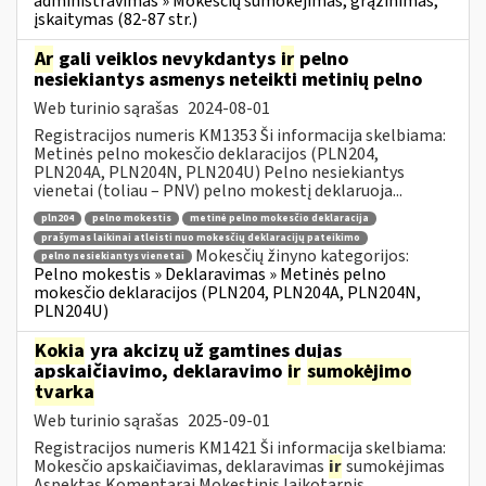
administravimas » Mokesčių sumokėjimas, grąžinimas,
įskaitymas (82-87 str.)
Ar
gali veiklos nevykdantys
ir
pelno
nesiekiantys asmenys neteikti metinių pelno
Web turinio sąrašas
2024-08-01
Registracijos numeris KM1353 Ši informacija skelbiama:
Metinės pelno mokesčio deklaracijos (PLN204,
PLN204A, PLN204N, PLN204U) Pelno nesiekiantys
vienetai (toliau – PNV) pelno mokestį deklaruoja...
pln204
pelno mokestis
metinė pelno mokesčio deklaracija
prašymas laikinai atleisti nuo mokesčių deklaracijų pateikimo
Mokesčių žinyno kategorijos:
pelno nesiekiantys vienetai
Pelno mokestis » Deklaravimas » Metinės pelno
mokesčio deklaracijos (PLN204, PLN204A, PLN204N,
PLN204U)
Kokia
yra akcizų už gamtines dujas
apskaičiavimo, deklaravimo
ir
sumokėjimo
tvarka
Web turinio sąrašas
2025-09-01
Registracijos numeris KM1421 Ši informacija skelbiama:
Mokesčio apskaičiavimas, deklaravimas
ir
sumokėjimas
Aspektas Komentarai Mokestinis laikotarpis...