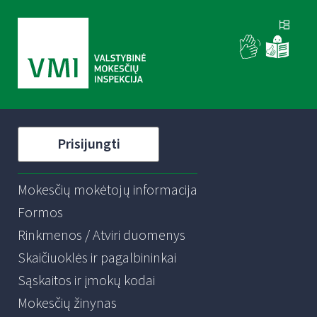
Prisijungti
Mokesčių mokėtojų informacija
Formos
Rinkmenos / Atviri duomenys
Skaičiuoklės ir pagalbininkai
Sąskaitos ir įmokų kodai
Mokesčių žinynas