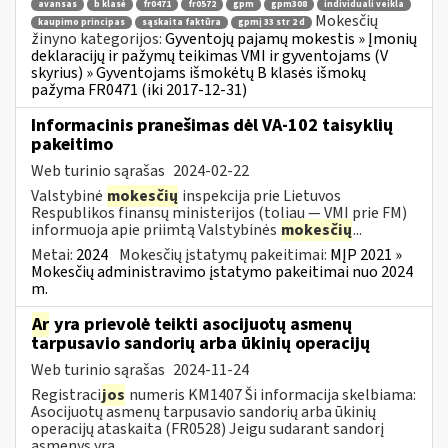
avansas
b klasė
fr0471
fr0572
gpm
gpm308
individuali veikla
Mokesčių
kaupimo principas
sąskaita faktūra
gpmį 33 str 2 d
žinyno kategorijos:
Gyventojų pajamų mokestis » Įmonių
deklaracijų ir pažymų teikimas VMI ir gyventojams (V
skyrius) » Gyventojams išmokėtų B klasės išmokų
pažyma FR0471 (iki 2017-12-31)
Informacinis pranešimas dėl VA-102 taisyklių
pakeitimo
Web turinio sąrašas
2024-02-22
Valstybinė
mokesčių
inspekcija prie Lietuvos
Respublikos finansų ministerijos (toliau ― VMI prie FM)
informuoja apie priimtą Valstybinės
mokesčių
...
Metai:
2024
Mokesčių įstatymų pakeitimai:
MĮP 2021 »
Mokesčių administravimo įstatymo pakeitimai nuo 2024
m.
Ar
yra prievolė teikti asocijuotų asmenų
tarpusavio sandorių arba ūkinių operacijų
Web turinio sąrašas
2024-11-24
Registraci
jos
numeris KM1407 Ši informacija skelbiama:
Asocijuotų asmenų tarpusavio sandorių arba ūkinių
operacijų ataskaita (FR0528) Jeigu sudarant sandorį
asmenys yra...