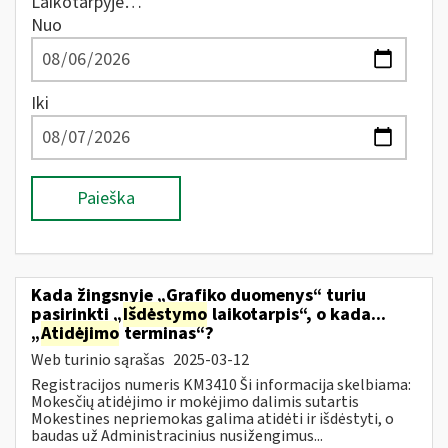
Laikotarpyje…
Nuo
Iki
Paieška
Kada žingsnyje „Grafiko duomenys“ turiu
pasirinkti „
Išdėstymo
laikotarpis“, o kada...
„
Atidėjimo
terminas“?
Web turinio sąrašas
2025-03-12
Registracijos numeris KM3410 Ši informacija skelbiama:
Mokesčių atidėjimo ir mokėjimo dalimis sutartis
Mokestines nepriemokas galima atidėti ir išdėstyti, o
baudas už Administracinius nusižengimus...