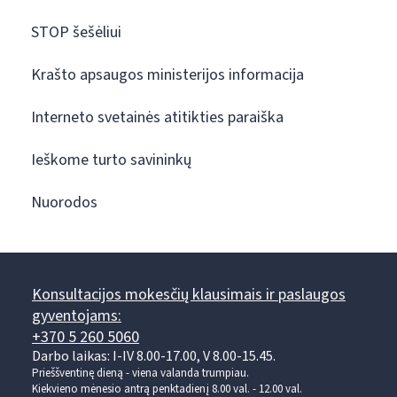
STOP šešėliui
Krašto apsaugos ministerijos informacija
Interneto svetainės atitikties paraiška
Ieškome turto savininkų
Nuorodos
Konsultacijos mokesčių klausimais ir paslaugos
gyventojams:
+370 5 260 5060
Darbo laikas: I-IV 8.00-17.00, V 8.00-15.45.
Prieššventinę dieną - viena valanda trumpiau.
Kiekvieno mėnesio antrą penktadienį 8.00 val. - 12.00 val.