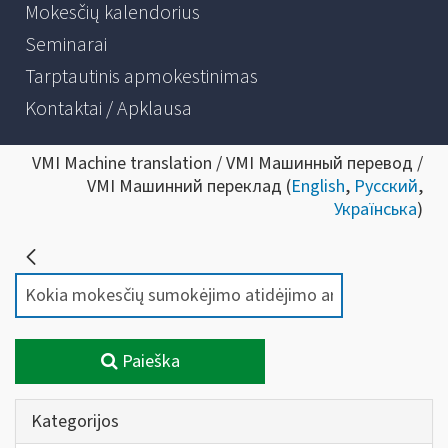
Mokesčių kalendorius
Seminarai
Tarptautinis apmokestinimas
Kontaktai / Apklausa
VMI Machine translation / VMI Машинный перевод /
VMI Машинний переклад (
English
,
Русский
,
Українська
)
Paieška
Kategorijos