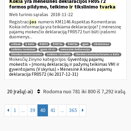
Kokia
yra mėnesinės deklaracijos FR0572
formos pildymo, teikimo
ir
tikslinimo
tvarka
Web turinio sąrašas
2018-11-22
Registraci
jos
numeris KM1146 Aspektas Komentaras
Kokia informacija yra teikiama deklaracijoje? Į mėnesinę
pajamų mokesčio deklaraciją FR0572 turi būti įrašomi:
duomenys...
a klasė
b dalis
fr0572
fr0572a
fr0572u
gpm
tikslinimas
teikimo terminas
gpmį 24 str
mėnesinė deklaracija
išmokos nuolatiniams
teikimo taisyklės
išmokos nenuolatiniams a dalis
Mokesčių žinyno kategorijos:
Gyventojų pajamų
mokestis » Įmonių deklaracijų ir pažymų teikimas VMI ir
gyventojams (V skyrius) » Mėnesinė A klasės pajamų
deklaracija FR0572 (iki 2017-12-31)
20 Įrašų(-ai)
Rodoma nuo 781 iki 800 iš 7,292 irašų.
1
...
39
40
41
...
365