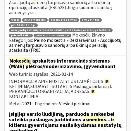
Asocijuotų asmenų tarpusavio sandorių arba ūkinių
operacijų ataskaita (FR0528) Jeigu sudarant sandorį
asmenys yra...
fr0528
pelno mokestis
asocijuotas asmuo
pmį 2 str. 8 d.
pmį 50 str. 2 d. 1 p.
asocijuotų asmenų tarpusavio sandorių arba ūkinių operacijų ataskaita
Mokesčių žinyno
prievolė teikti
nėra asocijuoti asmenys
kategorijos:
Pelno mokestis » Deklaravimas » Asocijuotų
asmenų tarpusavio sandorių arba ūkinių operacijų
ataskaita (FR05
Mokesčių
apskaitos informacinės sistemos
(MAIS) plėtros/modernizavimo, įgyvendinant
Web turinio sąrašas
2021-01-14
INFORMACIJA APIE NUSTATYTUS LAIMĖTOJUS
IR
KETINIMĄ SUDARYTI SUTARTIS Paslaugų pirkimai I.
PERKANČIOJI ORGANIZACIJA, ADRESAS
IR
KONTAKTINIAI...
Metai:
2021
Pagrindinis:
Viešieji pirkimai
įsigijęs verslo liudijimą, parduoda prekes bei
suteikia paslaugas juridiniams
asmenims
...
ir
kitiems gyventojams nesilaikydamas nustatytų
apribojimų?