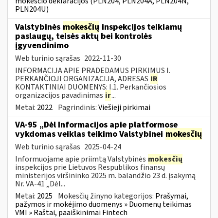
mokesčio deklaracijos (PLN204, PLN204A, PLN204N,
PLN204U)
Valstybinės
mokesčių
inspekcijos teikiamų
paslaugų, teisės aktų bei kontrolės
įgyvendinimo
Web turinio sąrašas
2022-11-30
INFORMACIJA APIE PRADEDAMUS PIRKIMUS I.
PERKANČIOJI ORGANIZACIJA, ADRESAS
IR
KONTAKTINIAI DUOMENYS: I.1. Perkančiosios
organizacijos pavadinimas
ir
...
Metai:
2022
Pagrindinis:
Viešieji pirkimai
VA-95 „Dėl Informacijos apie platformose
vykdomas veiklas teikimo Valstybinei
mokesčių
Web turinio sąrašas
2025-04-24
Informuojame apie priimtą Valstybinės
mokesčių
inspekcijos prie Lietuvos Respublikos finansų
ministerijos viršininko 2025 m. balandžio 23 d. įsakymą
Nr. VA-41 „Dėl...
Metai:
2025
Mokesčių žinyno kategorijos:
Prašymai,
pažymos ir mokėjimo duomenys » Duomenų teikimas
VMI » Raštai, paaiškinimai Fintech