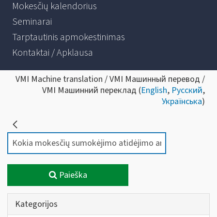
Mokesčių kalendorius
Seminarai
Tarptautinis apmokestinimas
Kontaktai / Apklausa
VMI Machine translation / VMI Машинный перевод /
VMI Машинний переклад (
English
,
Русский
,
Українська
)
Paieška
Kategorijos