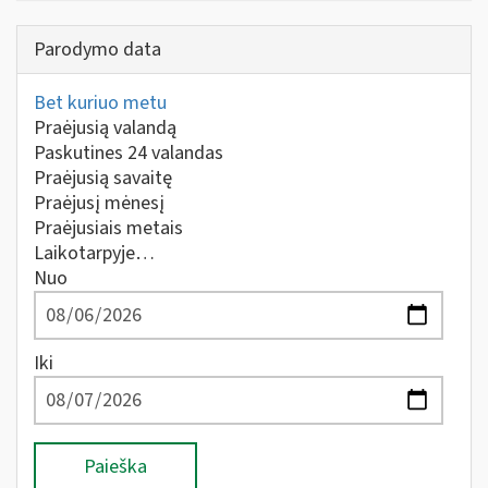
Parodymo data
Bet kuriuo metu
Praėjusią valandą
Paskutines 24 valandas
Praėjusią savaitę
Praėjusį mėnesį
Praėjusiais metais
Laikotarpyje…
Nuo
Iki
Paieška