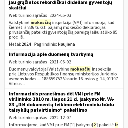
jau grąžintos rekordiškai dideliam gyventojų
skaičiui
Web turinio sąrašas
2024-05-03
Valstybinė
mokesčių
inspekcija (VMI) informuoja, kad
šiemet iš 836 tūkst. pajamų mokesčio deklaracijas
privalančių pateikti gyventojų šią pareigą laiku atliko 85
proc. Iš...
Metai:
2024
Pagrindinis:
Naujiena
Informacija apie duomenų tvarkymą
Web turinio sąrašas
2021-06-02
Duomenų valdytojai Valstybinė
mokesčių
inspekcija
prie Lietuvos Respublikos finansų ministerijos Juridinio
asmens kodas — 188659752 Vasario 16-osios g. 14, 01107
Vilnius ...
Informacinis pranešimas dėl VMI prie FM
viršininko 2010 m. liepos 21 d. įsakymo Nr. VA-
83 „Dėl dokumentų teikimo elektroniniu būdu
taisyklių patvirtinimo“ pakeitimo
Web turinio sąrašas
2022-12-07
Informuojame, kad VMI prie FM[1] įsakymu[
2
] pakeitė
ir