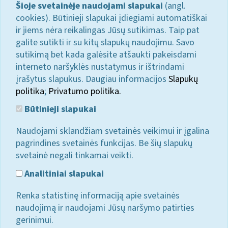
Šioje svetainėje naudojami slapukai
(angl.
cookies). Būtinieji slapukai įdiegiami automatiškai
ir jiems nėra reikalingas Jūsų sutikimas. Taip pat
galite sutikti ir su kitų slapukų naudojimu. Savo
sutikimą bet kada galėsite atšaukti pakeisdami
interneto naršyklės nustatymus ir ištrindami
įrašytus slapukus. Daugiau informacijos
Slapukų
politika
;
Privatumo politika.
Būtinieji slapukai
Naudojami sklandžiam svetainės veikimui ir įgalina
pagrindines svetainės funkcijas. Be šių slapukų
svetainė negali tinkamai veikti.
Analitiniai slapukai
Renka statistinę informaciją apie svetainės
naudojimą ir naudojami Jūsų naršymo patirties
gerinimui.