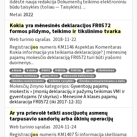
išdėstė nauja redakcija Dokumentų teikimo elektroniniu
būdu taisykles (toliau — Taisyklės). ...
Metai:
2022
Kokia
yra mėnesinės deklaracijos FR0572
formos pildymo, teikimo
ir
tikslinimo
tvarka
Web turinio sąrašas
2018-11-22
Registraci
jos
numeris KM1146 Aspektas Komentaras
Kokia informacija yra teikiama deklaracijoje? Į mėnesinę
pajamų mokesčio deklaraciją FR0572 turi būti įrašomi:
duomenys...
a klasė
b dalis
fr0572
fr0572a
fr0572u
gpm
tikslinimas
teikimo terminas
gpmį 24 str
mėnesinė deklaracija
išmokos nuolatiniams
teikimo taisyklės
išmokos nenuolatiniams a dalis
Mokesčių žinyno kategorijos:
Gyventojų pajamų
mokestis » Įmonių deklaracijų ir pažymų teikimas VMI ir
gyventojams (V skyrius) » Mėnesinė A klasės pajamų
deklaracija FR0572 (iki 2017-12-31)
Ar
yra prievolė teikti asocijuotų asmenų
tarpusavio sandorių arba ūkinių operacijų
Web turinio sąrašas
2024-11-24
Registraci
jos
numeris KM1407 Ši informacija skelbiama: