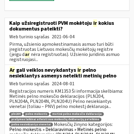
Kaip užsiregistruoti PVM mokėtoju
ir
kokius
dokumentus pateikti?
Web turinio sąrašas
2021-06-04
Pirma, užsienio apmokestinamasis asmuo turi būti
įregistruotas Lietuvos mokesčių mokėtojų registre
(jeigu d
ar
nėra registruotas). Užsienio juridinis asmuo
registruojasi...
Ar
gali veiklos nevykdantys
ir
pelno
nesiekiantys asmenys neteikti metinių pelno
Web turinio sąrašas
2024-08-01
Registracijos numeris KM1353 Ši informacija skelbiama:
Metinės pelno mokesčio deklaracijos (PLN204,
PLN204A, PLN204N, PLN204U) Pelno nesiekiantys
vienetai (toliau – PNV) pelno mokestį deklaruoja...
pln204
pelno mokestis
metinė pelno mokesčio deklaracija
prašymas laikinai atleisti nuo mokesčių deklaracijų pateikimo
Mokesčių žinyno kategorijos:
pelno nesiekiantys vienetai
Pelno mokestis » Deklaravimas » Metinės pelno