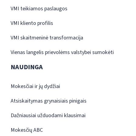
VMI teikiamos paslaugos
VMI kliento profilis
VMI skaitmeninė transformacija
Vienas langelis prievolėms valstybei sumokėti
NAUDINGA
Mokesčiai ir jų dydžiai
Atsiskaitymas grynaisiais pinigais
Dažniausiai užduodami klausimai
Mokesčių ABC