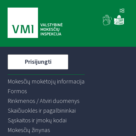
Prisijungti
Mokesčių mokėtojų informacija
Formos
Rinkmenos / Atviri duomenys
Skaičiuoklės ir pagalbininkai
Sąskaitos ir įmokų kodai
Mokesčių žinynas