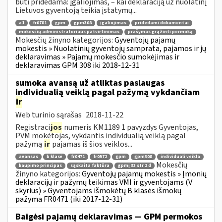
būti pridedama: įgaliojimas, – kai deklaraciją už nuolatinį
Lietuvos gyventoją teikia įstatymų...
a1
fr0781
gpm
gpm308
įgaliojimas
pridedami dokumentai
mokesčių administratoriaus patvirtinimas
prašymas grąžinti permoką
Mokesčių žinyno kategorijos:
Gyventojų pajamų
mokestis » Nuolatinių gyventojų samprata, pajamos ir jų
deklaravimas » Pajamų mokesčio sumokėjimas ir
deklaravimas GPM 308 iki 2018-12-31
sumoka avansą už atliktas paslaugas
individualią veiklą pagal pažymą vykdančiam
ir
Web turinio sąrašas
2018-11-22
Registraci
jos
numeris KM1189 1 pavyzdys Gyventojas,
PVM mokėtojas, vykdantis individualią veiklą pagal
pažymą
ir
pajamas iš šios veiklos...
avansas
b klasė
fr0471
fr0572
gpm
gpm308
individuali veikla
Mokesčių
kaupimo principas
sąskaita faktūra
gpmį 33 str 2 d
žinyno kategorijos:
Gyventojų pajamų mokestis » Įmonių
deklaracijų ir pažymų teikimas VMI ir gyventojams (V
skyrius) » Gyventojams išmokėtų B klasės išmokų
pažyma FR0471 (iki 2017-12-31)
Baigėsi pajamų deklaravimas — GPM permokos