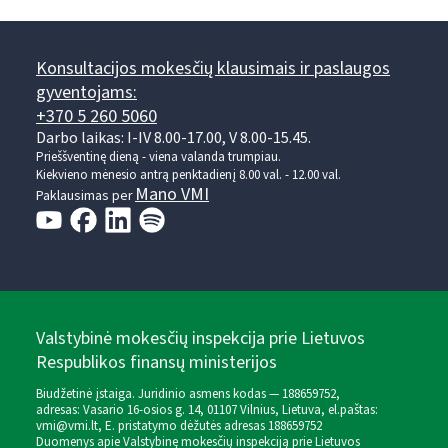
Konsultacijos mokesčių klausimais ir paslaugos
gyventojams:
+370 5 260 5060
Darbo laikas: I-IV 8.00-17.00, V 8.00-15.45.
Prieššventinę dieną - viena valanda trumpiau.
Kiekvieno mėnesio antrą penktadienį 8.00 val. - 12.00 val.
Mano VMI
Paklausimas per
Valstybinė mokesčių inspekcija prie Lietuvos
Respublikos finansų ministerijos
Biudžetinė įstaiga. Juridinio asmens kodas — 188659752,
adresas: Vasario 16-osios g. 14, 01107 Vilnius, Lietuva, el.paštas:
vmi@vmi.lt
, E. pristatymo dėžutės adresas 188659752
Duomenys apie Valstybinę mokesčių inspekciją prie Lietuvos