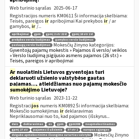
Web turinio sąrašas
2025-06-17
Registracijos numeris KM0611 Ši informacija skelbiama:
Teisės, pareigos
ir
apribojimai Kai prekybos
ir
/ ar
gamybos,
ir
/...
apribojimai
gpm
gpmį 2 str 22 d
gpmį 10 str 2 d
prekybos verslo liudijimas
gamybos verslo liudijimas
Mokesčių žinyno kategorijos:
paslaugų verslo liudijimas
Gyventojų pajamų mokestis » Pajamos iš verslo/ veiklos
» Verslo liudijimą įsigijusio asmens pajamos (26 str.) »
Teisės, pareigos ir apribojimai
Ar
nuolatinis Lietuvos gyventojas turi
deklaruoti užsienio valstybėse gautas
pajamas..., atleidžiamas nuo pajamų mokesčio
sumokėjimo
Lietuvoje?
Web turinio sąrašas
2023-11-22
Registraci
jos
numeris KM0892 Ši informacija skelbiama:
Mokesčio sumokėjimas
ir
deklaravimas
Nepriklausomai nuo to, kad pajamos (išskyrus...
dais
deklaravimas
es
gpm
gpm308
neapmokestinamos
gpmį 27 str
pajamos iš užsienio
37 str 1
europos sąjungos
Mokesčių žinyno
dvigubo apmokestinimo išvengimo sutarties valstybė