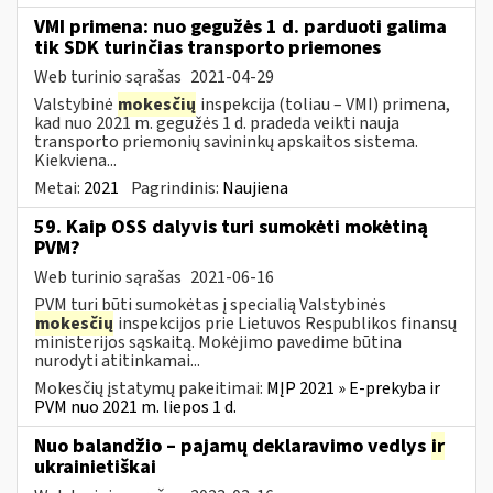
VMI primena: nuo gegužės 1 d. parduoti galima
tik SDK turinčias transporto priemones
Web turinio sąrašas
2021-04-29
Valstybinė
mokesčių
inspekcija (toliau – VMI) primena,
kad nuo 2021 m. gegužės 1 d. pradeda veikti nauja
transporto priemonių savininkų apskaitos sistema.
Kiekviena...
Metai:
2021
Pagrindinis:
Naujiena
59. Kaip OSS dalyvis turi sumokėti mokėtiną
PVM?
Web turinio sąrašas
2021-06-16
PVM turi būti sumokėtas į specialią Valstybinės
mokesčių
inspekcijos prie Lietuvos Respublikos finansų
ministerijos sąskaitą. Mokėjimo pavedime būtina
nurodyti atitinkamai...
Mokesčių įstatymų pakeitimai:
MĮP 2021 » E-prekyba ir
PVM nuo 2021 m. liepos 1 d.
Nuo balandžio – pajamų deklaravimo vedlys
ir
ukrainietiškai