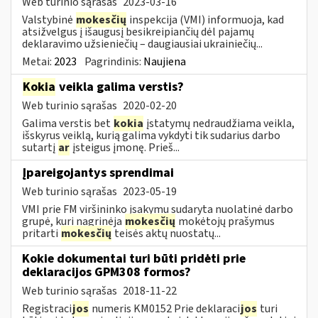
Web turinio sąrašas
2023-03-16
Valstybinė
mokesčių
inspekcija (VMI) informuoja, kad
atsižvelgus į išaugusį besikreipiančių dėl pajamų
deklaravimo užsieniečių – daugiausiai ukrainiečių...
Metai:
2023
Pagrindinis:
Naujiena
Kokia
veikla galima verstis?
Web turinio sąrašas
2020-02-20
Galima verstis bet
kokia
įstatymų nedraudžiama veikla,
išskyrus veiklą, kurią galima vykdyti tik sudarius darbo
sutartį
ar
įsteigus įmonę. Prieš...
Įpareigojantys sprendimai
Web turinio sąrašas
2023-05-19
VMI prie FM viršininko įsakymu sudaryta nuolatinė darbo
grupė, kuri nagrinėja
mokesčių
mokėtojų prašymus
pritarti
mokesčių
teisės aktų nuostatų...
Kokie dokumentai turi būti pridėti prie
deklaracijos GPM308 formos?
Web turinio sąrašas
2018-11-22
Registraci
jos
numeris KM0152 Prie deklaraci
jos
turi