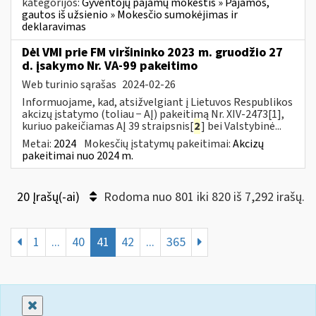
kategorijos:
Gyventojų pajamų mokestis » Pajamos,
gautos iš užsienio » Mokesčio sumokėjimas ir
deklaravimas
Dėl VMI prie FM viršininko 2023 m. gruodžio 27
d. įsakymo Nr. VA-99 pakeitimo
Web turinio sąrašas
2024-02-26
Informuojame, kad, atsižvelgiant į Lietuvos Respublikos
akcizų įstatymo (toliau − AĮ) pakeitimą Nr. XIV-2473[1],
kuriuo pakeičiamas AĮ 39 straipsnis[
2
] bei Valstybinė...
Metai:
2024
Mokesčių įstatymų pakeitimai:
Akcizų
pakeitimai nuo 2024 m.
20 Įrašų(-ai)
Rodoma nuo 801 iki 820 iš 7,292 irašų.
1
...
40
41
42
...
365
Uždaryti