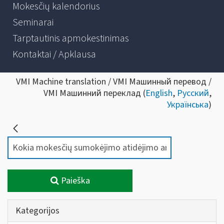
Mokesčių kalendorius
Seminarai
Tarptautinis apmokestinimas
Kontaktai / Apklausa
VMI Machine translation / VMI Машинный перевод /
VMI Машинний переклад (
English
,
Русский
,
Українська
)
Paieška
Kategorijos