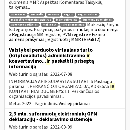
duomenis MMR Aspektas Komentaras Taisyklių
taikymas...
advokatas
antstolis
notaras
reg812
registravimas
mokesčių mokėtojų registras
individuli veikla
duomenų pakeitimas
Mokesčių žinyno
advokato padėjėjas
maį 46 str.
įsiregistravimas
kategorijos:
Prašymai, pažymos ir mokėjimo duomenys
» Registracija MM registre, PVM registre » Fizinio
asmens prašymas įregistruoti į MMR (REG812)
Valstybei perduoto virtualaus turto
(kriptovaliutos) administravimo
ir
konvertavimo...
Ir
paskelbti prisegtą
informaciją
Web turinio sąrašas
2022-07-08
INFORMACIJA APIE SUDARYTAS SUTARTIS Paslaugų
pirkimai I. PERKANČIOJI ORGANIZACIJA, ADRESAS
IR
KONTAKTINIAI DUOMENYS: I.1. Perkančiosios
organizacijos pavadinimas...
Metai:
2022
Pagrindinis:
Viešieji pirkimai
2,3 mln. suformuotų elektroninių GPM
deklaracijų - deklaravimo sistemoje
Web turinio sąrašas
2022-03-09