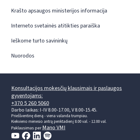
Krašto apsaugos ministerijos informacija
Interneto svetainės atitikties paraiška
Ieškome turto savininkų
Nuorodos
Konsultacijos mokesčių klausimais ir paslaugos
gyventojams:
+370 5 260 5060
Darbo laikas: I-IV 8.00-17.00, V 8.00-15.45.
Prieššventinę dieną - viena valanda trumpiau.
Kiekvieno mėnesio antrą penktadienį 8.00 val. - 12.00 val.
Mano VMI
Paklausimas per