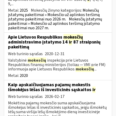
9,...
Metai:
2025
Mokesčių žinyno kategorijos:
Mokesčių
įstatymų pakeitimai » Mokesčio už aplinkos teršimą
įstatymo pakeitimai nuo 2026 m.
Mokesčių įstatymų
pakeitimai » Mokesčio už aplinkos teršimą įstatymo
pakeitimai nuo 2027 m.
Apie Lietuvos Respublikos
mokesčių
administravimo įstatymo 14
ir
87 straipsnių
pakeitimą
Web turinio sąrašas
2020-12-31
Valstybinė
mokesčių
inspekcija prie Lietuvos
Respublikos finansų ministerijos (toliau — VMI prie FM)
informuoja apie Lietuvos Respublikos
mokesčių
...
Metai:
2020
Kaip apskaičiuojamas pajamų mokestis
išmokėjus lėšas iš investicinės sąskaitos
ir
Web turinio sąrašas
2026-02-17
Mokėtina pajamų mokesčio suma apskaičiuojama
išmokėjus lėšas iš investicinės sąskaitos, jeigu išmokėtų
lėšų suma viršija lėšų išmokėjimo dieną investicinėje