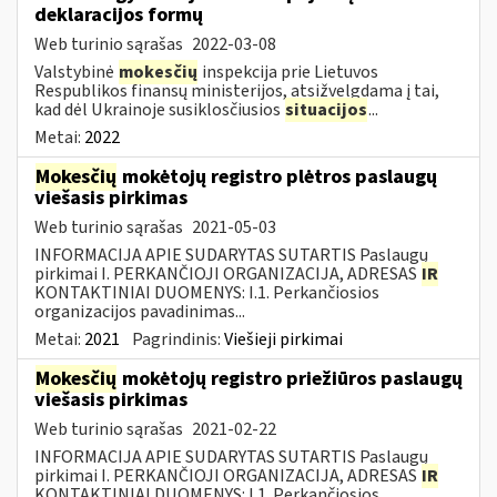
deklaracijos formų
Web turinio sąrašas
2022-03-08
Valstybinė
mokesčių
inspekcija prie Lietuvos
Respublikos finansų ministerijos, atsižvelgdama į tai,
kad dėl Ukrainoje susiklosčiusios
situacijos
...
Metai:
2022
Mokesčių
mokėtojų registro plėtros paslaugų
viešasis pirkimas
Web turinio sąrašas
2021-05-03
INFORMACIJA APIE SUDARYTAS SUTARTIS Paslaugų
pirkimai I. PERKANČIOJI ORGANIZACIJA, ADRESAS
IR
KONTAKTINIAI DUOMENYS: I.1. Perkančiosios
organizacijos pavadinimas...
Metai:
2021
Pagrindinis:
Viešieji pirkimai
Mokesčių
mokėtojų registro priežiūros paslaugų
viešasis pirkimas
Web turinio sąrašas
2021-02-22
INFORMACIJA APIE SUDARYTAS SUTARTIS Paslaugų
pirkimai I. PERKANČIOJI ORGANIZACIJA, ADRESAS
IR
KONTAKTINIAI DUOMENYS: I.1. Perkančiosios