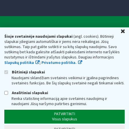
Valstybinė mokesčių inspekcija prie Lietuvos
U
Respublikos finansų ministerijos
Šioje svetainėje naudojami slapukai
(angl. cookies). Būtinieji
slapukai įdiegiami automatiškai ir jiems nėra reikalingas Jūsų
Biudžetinė įstaiga. Juridinio asmens kodas — 188659752,
sutikimas. Taip pat galite sutikti ir su kitų slapukų naudojimu. Savo
adresas: Vasario 16-osios g. 14, 01107 Vilnius, Lietuva, el.paštas:
sutikimą bet kada galėsite atšaukti pakeisdami interneto naršyklės
vmi@vmi.lt
, E. pristatymo dėžutės adresas 188659752
nustatymus ir ištrindami įrašytus slapukus. Daugiau informacijos
Duomenys apie Valstybinę mokesčių inspekciją prie Lietuvos
Slapukų politika
;
Privatumo politika.
Respublikos finansų ministerijos kaupiami ir saugomi Juridinių
asmenų registre
Būtinieji slapukai
Naudojami sklandžiam svetainės veikimui ir įgalina pagrindines
svetainės funkcijas. Be šių slapukų svetainė negali tinkamai veikti.
Analitiniai slapukai
Renka statistinę informaciją apie svetainės naudojimą ir
naudojami Jūsų naršymo patirties gerinimui.
PATVIRTINTI
Visus slapukus