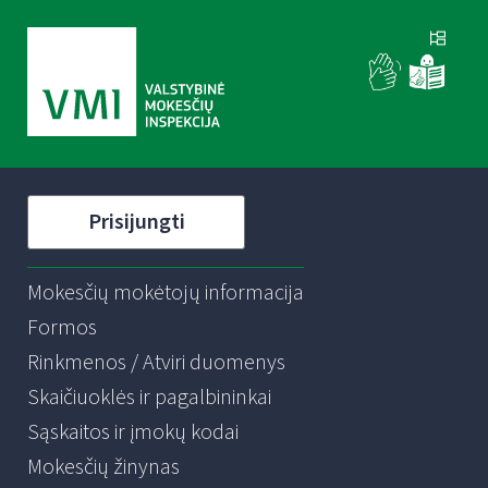
Prisijungti
Mokesčių mokėtojų informacija
Formos
Rinkmenos / Atviri duomenys
Skaičiuoklės ir pagalbininkai
Sąskaitos ir įmokų kodai
Mokesčių žinynas