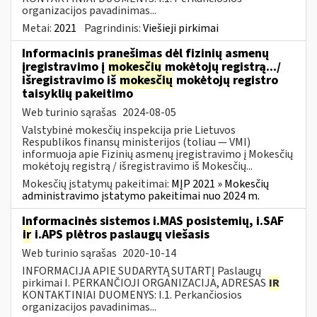
organizacijos pavadinimas...
Metai:
2021
Pagrindinis:
Viešieji pirkimai
Informacinis pranešimas dėl fizinių asmenų
įregistravimo į
mokesčių
mokėtojų registrą.../
išregistravimo iš
mokesčių
mokėtojų registro
taisyklių pakeitimo
Web turinio sąrašas
2024-08-05
Valstybinė mokesčių inspekcija prie Lietuvos
Respublikos finansų ministerijos (toliau — VMI)
informuoja apie Fizinių asmenų įregistravimo į Mokesčių
mokėtojų registrą / išregistravimo iš Mokesčių...
Mokesčių įstatymų pakeitimai:
MĮP 2021 » Mokesčių
administravimo įstatymo pakeitimai nuo 2024 m.
Informacinės sistemos i.MAS posistemių, i.SAF
ir
i.APS plėtros paslaugų viešasis
Web turinio sąrašas
2020-10-14
INFORMACIJA APIE SUDARYTĄ SUTARTĮ Paslaugų
pirkimai I. PERKANČIOJI ORGANIZACIJA, ADRESAS
IR
KONTAKTINIAI DUOMENYS: I.1. Perkančiosios
organizacijos pavadinimas...