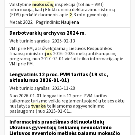
Valstybinė
mokesčių
inspekcija (toliau – VMI)
informuoja, kad į Elektroninio deklaravimo sistemą
(EDS) perkėlė duomenis apie
2
,3 mln. gyventojų...
Metai:
2022
Pagrindinis:
Naujiena
Darbotvarkių archyvas 2024 m.
Web turinio sąrašas
2025-02-13
VMI prie FM, atsižvelgdama į Lietuvos Respublikos
finansų ministeri
jos
2016–2025 metų antikorupcinę
programą, nuo 2017-07-01 viešai teikia informaciją apie
VMI prie FM...
Lengvatinis 12 proc. PVM tarifas (19 str.,
aktualu nuo 2026-01-01)
Web turinio sąrašas
2025-11-28
Nuo 2026-01-01 lengvatinis 12 proc. PVM tarifas
taikomas: turizmo veiklą reglamentuojančių teisės aktų
nustatyta
tvarka
teikiamoms apgyvendinimo
paslaugoms (nuo 2015-01-01...
Informacinis pranešimas dėl nuolatinių
Ukrainos gyventojų teikiamų nenuolatinio
Lietuvos gyventojo metinės pajamų mokesčio