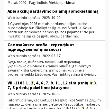
Metai:
2020
Pagrindinis:
Viešieji pirkimai
Apie akcijų pardavimo pajamų apmokestinimą
Web turinio sąrašas
2025-10-09
1.Gyventojas 2026 metais parduos akcijas, kurios
nuosavybėje bus išlaikytos ilgiau nei 5 metus. Kokiu
tarifu bus apmokestinamos gautos pajamos? Ne per
investicinę sąskaitą įgytų akcijų pardavimo...
Самозайнята особа - сертифікат
індивідуальної діяльності
Web turinio sąrašas
2022-03-17
Будь ласка, виберіть машинний переклад
українською мовою Ukrainos piliečiai gali vykdyti
savarankišką komercinę, gamybinę, kūrybinę ar
profesinę veiklą Lietuvoje. Pasirinkti galima iš dviejų...
VIII-1183 1,
2
, 4, 6, 7, 9, 11, 12 straipsnių
ir
3,
7, 8 priedų pakeitimo įstatymo
Web turinio sąrašas
2025-10-09
Informuojame, kad Lietuvos Respublikos Seimas 2025 m.
rugsėjo 25 dieną priėmė: Lietuvos Respublikos mokesčio
už aplinkos teršimą įstatymo Nr. VIII-1183 1,
2
, 4, 6, 7,