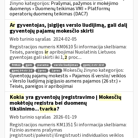
žinyno kategorijos:
Prašymai, pažymos ir mokėjimo
duomenys » Duomenų teikimas VMI » Platformų
operatorių duomenų teikimas (DAC7)
Ar
gyventojas, įsigijęs verslo liudijimą, gali dalį
gyventojų pajamų mokesčio skirti
Web turinio sąrašas
2024-02-05
Registracijos numeris KM0610 Ši informacija skelbiama:
Teisės, pareigos
ir
apribojimai Nuolatinis Lietuvos
gyventojas gali skirti iki 1,
2
proc....
fr0512
gpm
parama
verslo liudijimas
gpmį 2 str 22 d
Mokesčių žinyno kategorijos:
gpmį 34 str 2 d
2 proc
1 proc
Gyventojų pajamų mokestis » Pajamos iš verslo/ veiklos
» Verslo liudijimą įsigijusio asmens pajamos (26 str.) »
Teisės, pareigos ir apribojimai
Kokia
yra gyventojų įregistravimo į
Mokesčių
mokėtojų registrą bei duomenų
tikslinimo...
tvarka
?
Web turinio sąrašas
2026-01-19
Registracijos numeris KM1351 Ši informacija skelbiama:
Fizinio asmens prašymas
įregistruoti/pakeisti/išregistruoti individualios veiklos