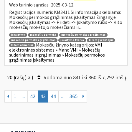
Web turinio sąrašas
2025-03-12
Registracijos numeris KM3411 Ši informacija skelbiama:
Mokesčių permokos grąžinimas įskaitymas Žingsnyje
Mokesčių įskaitymas -> Pridėti -> Įskaitymo rūšis -> Kito
mokesčių mokėtojo mokesčiams ir...
įskaitymo
mokesčių permoka
mokesčių permokos grąžinimas
mokesčio permokos grąžinimas
įskaitymo tvarka
kitam gyventojui
Mokesčių žinyno kategorijos:
VMI
kitam asmeniui
elektroninės sistemos » Mano VMI » Mokesčių
suderinimas ir grąžinimas » Mokesčių permokos
grąžinimas įskaitymas
20 Įrašų(-ai)
Rodoma nuo 841 iki 860 iš 7,292 irašų.
1
...
42
43
44
...
365