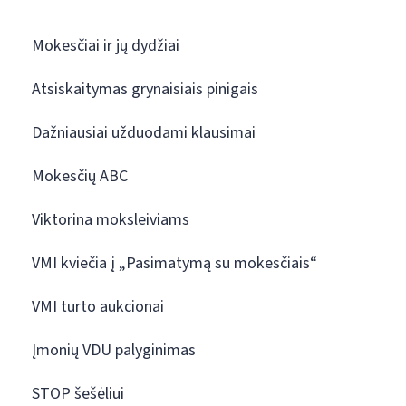
Mokesčiai ir jų dydžiai
Atsiskaitymas grynaisiais pinigais
Dažniausiai užduodami klausimai
Mokesčių ABC
Viktorina moksleiviams
VMI kviečia į „Pasimatymą su mokesčiais“
VMI turto aukcionai
Įmonių VDU palyginimas
STOP šešėliui