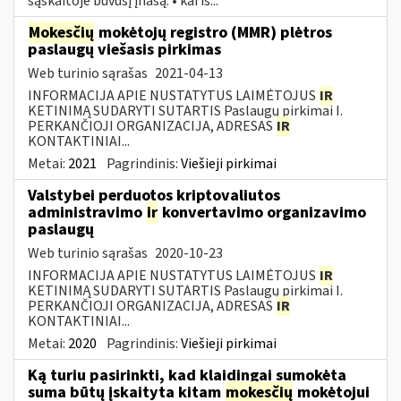
sąskaitoje buvusį įnašą: • kai iš...
Mokesčių
mokėtojų registro (MMR) plėtros
paslaugų viešasis pirkimas
Web turinio sąrašas
2021-04-13
INFORMACIJA APIE NUSTATYTUS LAIMĖTOJUS
IR
KETINIMĄ SUDARYTI SUTARTIS Paslaugų pirkimai I.
PERKANČIOJI ORGANIZACIJA, ADRESAS
IR
KONTAKTINIAI...
Metai:
2021
Pagrindinis:
Viešieji pirkimai
Valstybei perduotos kriptovaliutos
administravimo
ir
konvertavimo organizavimo
paslaugų
Web turinio sąrašas
2020-10-23
INFORMACIJA APIE NUSTATYTUS LAIMĖTOJUS
IR
KETINIMĄ SUDARYTI SUTARTIS Paslaugų pirkimai I.
PERKANČIOJI ORGANIZACIJA, ADRESAS
IR
KONTAKTINIAI...
Metai:
2020
Pagrindinis:
Viešieji pirkimai
Ką turiu pasirinkti, kad klaidingai sumokėta
suma būtų įskaityta kitam
mokesčių
mokėtojui