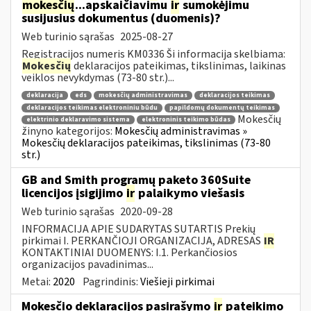
mokesčių
...apskaičiavimu
ir
sumokėjimu
susijusius dokumentus (duomenis)?
Web turinio sąrašas
2025-08-27
Registracijos numeris KM0336 Ši informacija skelbiama:
Mokesčių
deklaracijos pateikimas, tikslinimas, laikinas
veiklos nevykdymas (73-80 str.)...
deklaracija
eds
mokesčių administravimas
deklaracijos teikimas
deklaracijos teikimas elektroniniu būdu
papildomų dokumentų teikimas
Mokesčių
elektrinio deklaravimo sistema
elektroninis teikimo būdas
žinyno kategorijos:
Mokesčių administravimas »
Mokesčių deklaracijos pateikimas, tikslinimas (73-80
str.)
GB and Smith programų paketo 360Suite
licencijos įsigijimo
ir
palaikymo viešasis
Web turinio sąrašas
2020-09-28
INFORMACIJA APIE SUDARYTAS SUTARTIS Prekių
pirkimai I. PERKANČIOJI ORGANIZACIJA, ADRESAS
IR
KONTAKTINIAI DUOMENYS: I.1. Perkančiosios
organizacijos pavadinimas...
Metai:
2020
Pagrindinis:
Viešieji pirkimai
Mokesčio deklaracijos pasirašymo
ir
pateikimo