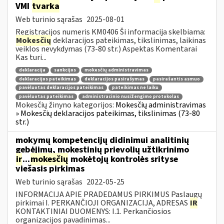
VMI
tvarka
Web turinio sąrašas
2025-08-01
Registracijos numeris KM0406 Ši informacija skelbiama:
Mokesčių
deklaracijos pateikimas, tikslinimas, laikinas
veiklos nevykdymas (73-80 str.) Aspektas Komentarai
Kas turi...
deklaracija
sankcijos
mokesčių administravimas
deklaracijos pateikimas
deklaracijos pasirašymas
pasirašantis asmuo
pavėluotas deklaracijos pateikimas
pateikimas ne laiku
pavėluotas pateikimas
administracinio nusižengimo protokolas
Mokesčių žinyno kategorijos:
Mokesčių administravimas
» Mokesčių deklaracijos pateikimas, tikslinimas (73-80
str.)
mokymų kompetencijų didinimui analitinių
gebėjimų, mokestinių prievolių užtikrinimo
ir
...
mokesčių
mokėtojų kontrolės srityse
viešasis pirkimas
Web turinio sąrašas
2022-05-25
INFORMACIJA APIE PRADEDAMUS PIRKIMUS Paslaugų
pirkimai I. PERKANČIOJI ORGANIZACIJA, ADRESAS
IR
KONTAKTINIAI DUOMENYS: I.1. Perkančiosios
organizacijos pavadinimas...