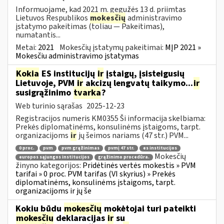
Informuojame, kad 2021 m. gegužės 13 d. priimtas
Lietuvos Respublikos
mokesčių
administravimo
įstatymo pakeitimas (toliau — Pakeitimas),
numatantis...
Metai:
2021
Mokesčių įstatymų pakeitimai:
MĮP 2021 »
Mokesčiu administravimo įstatymas
Kokia
ES institucijų
ir
įstaigų, įsisteigusių
Lietuvoje, PVM
ir
akcizų lengvatų taikymo...
ir
susigrąžinimo
tvarka
?
Web turinio sąrašas
2025-12-23
Registracijos numeris KM0355 Ši informacija skelbiama:
Prekės diplomatinėms, konsulinėms įstaigoms, tarpt.
organizacijoms
ir
jų šeimos nariams (47 str.) PVM...
0 proc.
pvm
pvm grąžinimas
pvmį 47 str.
es institucijos
Mokesčių
europos sąjungos institucijos
grąžinimo procedūra.
žinyno kategorijos:
Pridėtinės vertės mokestis » PVM
tarifai » 0 proc. PVM tarifas (VI skyrius) » Prekės
diplomatinėms, konsulinėms įstaigoms, tarpt.
organizacijoms ir jų še
Kokiu būdu
mokesčių
mokėtojai turi pateikti
mokesčių
deklaracijas
ir
su