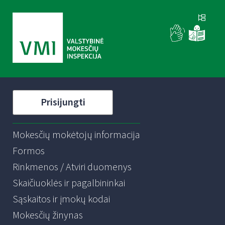
Prisijungti
Mokesčių mokėtojų informacija
Formos
Rinkmenos / Atviri duomenys
Skaičiuoklės ir pagalbininkai
Sąskaitos ir įmokų kodai
Mokesčių žinynas