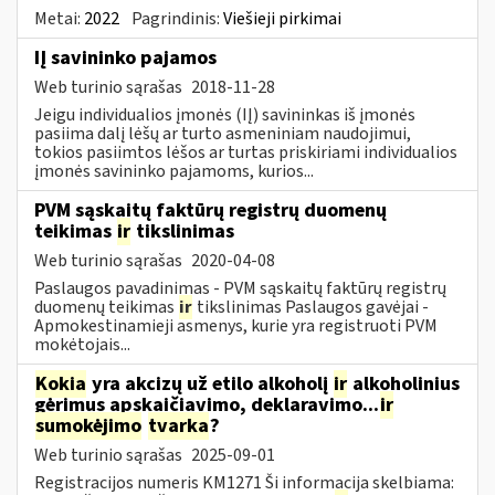
Metai:
2022
Pagrindinis:
Viešieji pirkimai
IĮ savininko pajamos
Web turinio sąrašas
2018-11-28
Jeigu individualios įmonės (IĮ) savininkas iš įmonės
pasiima dalį lėšų ar turto asmeniniam naudojimui,
tokios pasiimtos lėšos ar turtas priskiriami individualios
įmonės savininko pajamoms, kurios...
PVM sąskaitų faktūrų registrų duomenų
teikimas
ir
tikslinimas
Web turinio sąrašas
2020-04-08
Paslaugos pavadinimas - PVM sąskaitų faktūrų registrų
duomenų teikimas
ir
tikslinimas Paslaugos gavėjai -
Apmokestinamieji asmenys, kurie yra registruoti PVM
mokėtojais...
Kokia
yra akcizų už etilo alkoholį
ir
alkoholinius
gėrimus apskaičiavimo, deklaravimo...
ir
sumokėjimo
tvarka
?
Web turinio sąrašas
2025-09-01
Registracijos numeris KM1271 Ši informacija skelbiama: