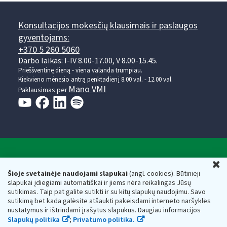
Konsultacijos mokesčių klausimais ir paslaugos
gyventojams:
+370 5 260 5060
Darbo laikas: I-IV 8.00-17.00, V 8.00-15.45.
Prieššventinę dieną - viena valanda trumpiau.
Kiekvieno mėnesio antrą penktadienį 8.00 val. - 12.00 val.
Mano VMI
Paklausimas per
Valstybinė mokesčių inspekcija prie Lietuvos
U
Respublikos finansų ministerijos
Šioje svetainėje naudojami slapukai
(angl. cookies). Būtinieji
slapukai įdiegiami automatiškai ir jiems nėra reikalingas Jūsų
Biudžetinė įstaiga. Juridinio asmens kodas — 188659752,
sutikimas. Taip pat galite sutikti ir su kitų slapukų naudojimu. Savo
adresas: Vasario 16-osios g. 14, 01107 Vilnius, Lietuva, el.paštas:
sutikimą bet kada galėsite atšaukti pakeisdami interneto naršyklės
vmi@vmi.lt
, E. pristatymo dėžutės adresas 188659752
nustatymus ir ištrindami įrašytus slapukus. Daugiau informacijos
Duomenys apie Valstybinę mokesčių inspekciją prie Lietuvos
Slapukų politika
;
Privatumo politika.
Respublikos finansų ministerijos kaupiami ir saugomi Juridinių