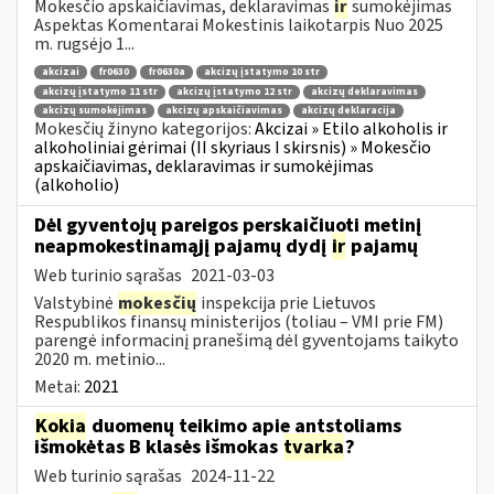
Mokesčio apskaičiavimas, deklaravimas
ir
sumokėjimas
Aspektas Komentarai Mokestinis laikotarpis Nuo 2025
m. rugsėjo 1...
akcizai
fr0630
fr0630a
akcizų įstatymo 10 str
akcizų įstatymo 11 str
akcizų įstatymo 12 str
akcizų deklaravimas
akcizų sumokėjimas
akcizų apskaičiavimas
akcizų deklaracija
Mokesčių žinyno kategorijos:
Akcizai » Etilo alkoholis ir
alkoholiniai gėrimai (II skyriaus I skirsnis) » Mokesčio
apskaičiavimas, deklaravimas ir sumokėjimas
(alkoholio)
Dėl gyventojų pareigos perskaičiuoti metinį
neapmokestinamąjį pajamų dydį
ir
pajamų
Web turinio sąrašas
2021-03-03
Valstybinė
mokesčių
inspekcija prie Lietuvos
Respublikos finansų ministerijos (toliau – VMI prie FM)
parengė informacinį pranešimą dėl gyventojams taikyto
2020 m. metinio...
Metai:
2021
Kokia
duomenų teikimo apie antstoliams
išmokėtas B klasės išmokas
tvarka
?
Web turinio sąrašas
2024-11-22