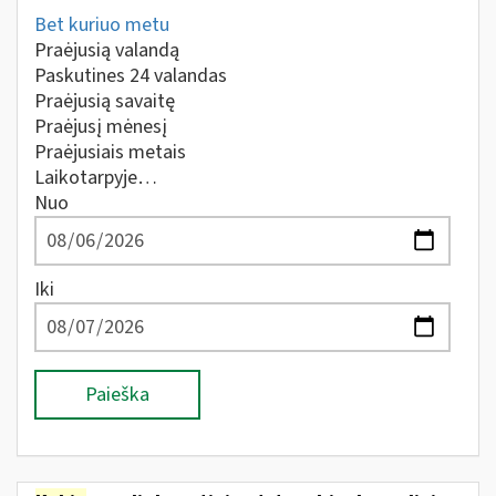
Bet kuriuo metu
Praėjusią valandą
Paskutines 24 valandas
Praėjusią savaitę
Praėjusį mėnesį
Praėjusiais metais
Laikotarpyje…
Nuo
Iki
Paieška