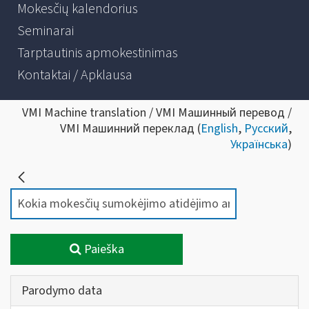
Mokesčių kalendorius
Seminarai
Tarptautinis apmokestinimas
Kontaktai / Apklausa
VMI Machine translation / VMI Машинный перевод /
VMI Машинний переклад (
English
,
Русский
,
Українська
)
Paieška
Parodymo data