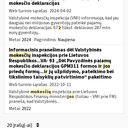
mokesčio deklaracijas
Web turinio sąrašas
2024-04-02
Valstybinė mokesčių inspekcija (VMI) informuoja, kad jau
daugiau nei milijonas gyventojų pateikė pajamų
mokesčio deklaracijas. 67
2
tūkst. deklaravo 287 mln.
eurų gyventojų...
Metai:
2024
Pagrindinis:
Naujiena
Informacinis pranešimas dėl Valstybinės
mokesčių
inspekcijos prie Lietuvos
Respublikos...VA- 93 „Dėl Pavyzdinės pajamų
mokesčio deklaracijos GPM311 formos
ir
jos
priedų formų...
ir
jų užpildymo, pateikimo bei
tikslinimo taisyklių patvirtinimo“ pakeitimo
Web turinio sąrašas
2022-10-11
Valstybinė
mokesčių
inspekcija prie Lietuvos
Respublikos finansų ministeri
jos
(toliau – VMI prie FM)
praneša, kad Valstybinės...
Metai:
2022
20 Įrašų(-ai)