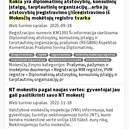
Kokia
yra diplomatinių atstovybių, konsulinių
įstaigų, tarptautinių organizacijų...arba jų
atstovybių įregistravimo į/išregistravimo iš
Mokesčių
mokėtojų registro
tvarka
Web turinio sąrašas
2025-09-18
Registracijos numeris KM1391 Ši informacija skelbiama:
Diplomatinių atstovybių, konsulinių įstaigų ir
tarptautinių organizacijų prašymas (REG806) Aspektas
Komentaras Prašymo forma Diplomatinių...
išregistravimas
reg806
registravimas
mokesčių mokėtojų registras
tarptautinė organizacija
diplomatinė atstovybė
konsulinė įstaiga
Mokesčių žinyno kategorijos:
Prašymai, pažymos ir
mokėjimo duomenys » Registracija MM registre, PVM
registre » Diplomatinių atstovybių, konsulinių įstaigų ir
tarptautinių organizacijų pr
NT mokestis pagal naujas vertes: gyventojai jau
gali pasitikrinti savo NT mokestį
Web turinio sąrašas
2021-11-18
Valstybinė mokesčių inspekcija (VMI) informuoja, kad
gyventojai, turintys nekilnojamojo turto (NT), kurio
bendra mokestinė vertė viršija 150 tūkst. eurų ribą,
Nekilnojamojo turto mokesčio...