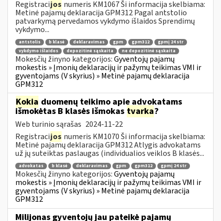
Registraci
jos
numeris KM1067 Ši informacija skelbiama:
Metinė pajamų deklaracija GPM312 Pagal antstolio
patvarkymą pervedamos vykdymo išlaidos Sprendimų
vykdymo...
antstolis
b klasė
deklaravimas
gpm
gpm312
gpmį 24 str
vykdymo išlaidos
depozitinė sąskaita
ne depozitinė sąskaita
Mokesčių žinyno kategorijos:
Gyventojų pajamų
mokestis » Įmonių deklaracijų ir pažymų teikimas VMI ir
gyventojams (V skyrius) » Metinė pajamų deklaracija
GPM312
Kokia
duomenų teikimo apie advokatams
išmokėtas B klasės išmokas
tvarka
?
Web turinio sąrašas
2024-11-22
Registraci
jos
numeris KM1070 Ši informacija skelbiama:
Metinė pajamų deklaracija GPM312 Atlygis advokatams
už jų suteiktas paslaugas (individualios veiklos B klasės...
advokatas
b klasė
deklaravimas
gpm
gpm312
gpmį 24 str
Mokesčių žinyno kategorijos:
Gyventojų pajamų
mokestis » Įmonių deklaracijų ir pažymų teikimas VMI ir
gyventojams (V skyrius) » Metinė pajamų deklaracija
GPM312
Milijonas gyventojų jau pateikė pajamų