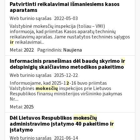
Patvirtinti reikalavimai išmaniesiems kasos
aparatams
Web turinio sąrašas
2022-05-03
Valstybinė mokesčių inspekcija (toliau – VMI)
informuoja, kad priimtas Kasos aparatų techninių
reikalavimų aprašas. Jame nustatytos techninės sąlygos
ir
reikalavimai...
Metai:
2022
Pagrindinis:
Naujiena
Informacinis pranešimas dėl baudų skyrimo
ir
delspinigių skaičiavimo metodikos pakeitimo
Web turinio sąrašas
2025-12-22
Informuojame, kad 2025-1
2
-16 buvo priimtas
Valstybinės
mokesčių
inspekcijos prie Lietuvos
Respublikos finansų ministerijos viršininko įsakymas
Nr....
Metai:
2025
Dėl Lietuvos Respublikos
mokesčių
administravimo įstatymo 40 pakeitimo
ir
įstatymo
Web turinio sąrašas
2021-06-14