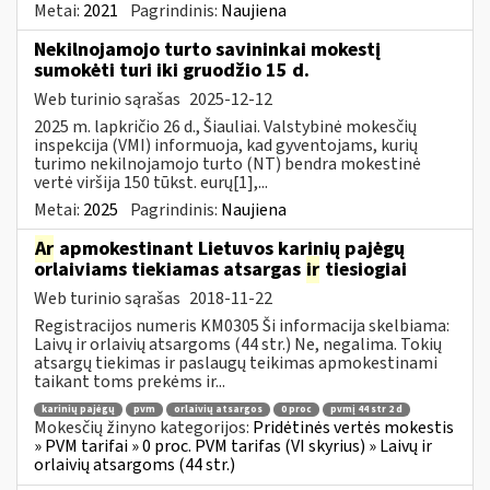
Metai:
2021
Pagrindinis:
Naujiena
Nekilnojamojo turto savininkai mokestį
sumokėti turi iki gruodžio 15 d.
Web turinio sąrašas
2025-12-12
2025 m. lapkričio 26 d., Šiauliai. Valstybinė mokesčių
inspekcija (VMI) informuoja, kad gyventojams, kurių
turimo nekilnojamojo turto (NT) bendra mokestinė
vertė viršija 150 tūkst. eurų[1],...
Metai:
2025
Pagrindinis:
Naujiena
Ar
apmokestinant Lietuvos karinių pajėgų
orlaiviams tiekiamas atsargas
ir
tiesiogiai
Web turinio sąrašas
2018-11-22
Registracijos numeris KM0305 Ši informacija skelbiama:
Laivų ir orlaivių atsargoms (44 str.) Ne, negalima. Tokių
atsargų tiekimas ir paslaugų teikimas apmokestinami
taikant toms prekėms ir...
karinių pajėgų
pvm
orlaivių atsargos
0 proc
pvmį 44 str 2 d
Mokesčių žinyno kategorijos:
Pridėtinės vertės mokestis
» PVM tarifai » 0 proc. PVM tarifas (VI skyrius) » Laivų ir
orlaivių atsargoms (44 str.)