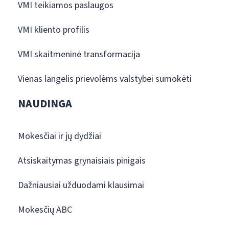
VMI teikiamos paslaugos
VMI kliento profilis
VMI skaitmeninė transformacija
Vienas langelis prievolėms valstybei sumokėti
NAUDINGA
Mokesčiai ir jų dydžiai
Atsiskaitymas grynaisiais pinigais
Dažniausiai užduodami klausimai
Mokesčių ABC