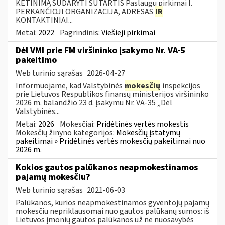
KETINIMĄ SUDARYTI SUTARTIS Paslaugų pirkimai I.
PERKANČIOJI ORGANIZACIJA, ADRESAS
IR
KONTAKTINIAI...
Metai:
2022
Pagrindinis:
Viešieji pirkimai
Dėl VMI prie FM viršininko įsakymo Nr. VA-5
pakeitimo
Web turinio sąrašas
2026-04-27
Informuojame, kad Valstybinės
mokesčių
inspekcijos
prie Lietuvos Respublikos finansų ministerijos viršininko
2026 m. balandžio 23 d. įsakymu Nr. VA-35 „Dėl
Valstybinės...
Metai:
2026
Mokesčiai:
Pridėtinės vertės mokestis
Mokesčių žinyno kategorijos:
Mokesčių įstatymų
pakeitimai » Pridėtinės vertės mokesčių pakeitimai nuo
2026 m.
Kokios gautos palūkanos neapmokestinamos
pajamų mokesčiu?
Web turinio sąrašas
2021-06-03
Palūkanos, kurios neapmokestinamos gyventojų pajamų
mokesčiu nepriklausomai nuo gautos palūkanų sumos: iš
Lietuvos įmonių gautos palūkanos už ne nuosavybės