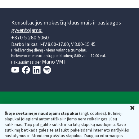
Konsultacijos mokesčių klausimais ir paslaugos
gyventojams:
+370 5 260 5060
Darbo laikas: I-IV 8.00-17.00, V 8.00-15.45.
Prieššventinę dieną - viena valanda trumpiau.
Kiekvieno mėnesio antrą penktadienį 8.00 val. - 12.00 val.
Mano VMI
Paklausimas per
Valstybinė mokesčių inspekcija prie Lietuvos
U
Respublikos finansų ministerijos
Šioje svetainėje naudojami slapukai
(angl. cookies). Būtinieji
slapukai įdiegiami automatiškai ir jiems nėra reikalingas Jūsų
Biudžetinė įstaiga. Juridinio asmens kodas — 188659752,
sutikimas. Taip pat galite sutikti ir su kitų slapukų naudojimu. Savo
adresas: Vasario 16-osios g. 14, 01107 Vilnius, Lietuva, el.paštas:
sutikimą bet kada galėsite atšaukti pakeisdami interneto naršyklės
vmi@vmi.lt
, E. pristatymo dėžutės adresas 188659752
nustatymus ir ištrindami įrašytus slapukus. Daugiau informacijos
Duomenys apie Valstybinę mokesčių inspekciją prie Lietuvos