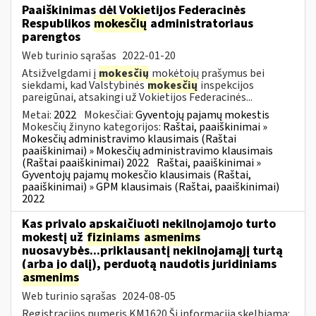
Paaiškinimas dėl Vokietijos Federacinės
Respublikos
mokesčių
administratoriaus
parengtos
Web turinio sąrašas
2022-01-20
Atsižvelgdami į
mokesčių
mokėtojų prašymus bei
siekdami, kad Valstybinės
mokesčių
inspekcijos
pareigūnai, atsakingi už Vokietijos Federacinės...
Metai:
2022
Mokesčiai:
Gyventojų pajamų mokestis
Mokesčių žinyno kategorijos:
Raštai, paaiškinimai »
Mokesčių administravimo klausimais (Raštai
paaiškinimai) » Mokesčių administravimo klausimais
(Raštai paaiškinimai) 2022
Raštai, paaiškinimai »
Gyventojų pajamų mokesčio klausimais (Raštai,
paaiškinimai) » GPM klausimais (Raštai, paaiškinimai)
2022
Kas privalo apskaičiuoti nekilnojamojo turto
mokestį už
fiziniams
asmenims
nuosavybės...priklausantį nekilnojamąjį turtą
(arba jo dalį), perduotą naudotis juridiniams
asmenims
Web turinio sąrašas
2024-08-05
Registracijos numeris KM1620 Ši informacija skelbiama: