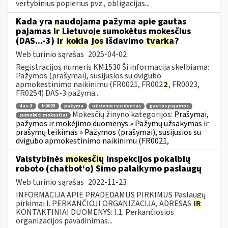
vertybinius popierius pvz., obligacijas...
Kada yra naudojama pažyma apie gautas
pajamas
ir
Lietuvoje sumokėtus mokesčius
(DAS...-3)
ir
kokia
jos
išdavimo
tvarka
?
Web turinio sąrašas
2025-04-02
Registracijos numeris KM1530 Ši informacija skelbiama:
Pažymos (prašymai), susijusios su dvigubo
apmokestinimo naikinimu (FR0021, FR002
2
, FR0023,
FR0254) DAS-3 pažyma...
das-3
fr0023
pažyma
užsienio rezidentas
gautos pajamos
Mokesčių žinyno kategorijos:
Prašymai,
sumokėti mokesčiai
pažymos ir mokėjimo duomenys » Pažymų užsakymas ir
prašymų teikimas » Pažymos (prašymai), susijusios su
dvigubo apmokestinimo naikinimu (FR0021,
Valstybinės
mokesčių
inspekcijos pokalbių
roboto (chatbot‘o) Simo palaikymo paslaugų
Web turinio sąrašas
2022-11-23
INFORMACIJA APIE PRADEDAMUS PIRKIMUS Paslaugų
pirkimai I. PERKANČIOJI ORGANIZACIJA, ADRESAS
IR
KONTAKTINIAI DUOMENYS: I.1. Perkančiosios
organizacijos pavadinimas...