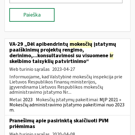
Paieška
VA-29 „Dėl apibendrintų
mokesčių
įstatymų
paaiškinimų projektų rengimo,
derinimo,...konsultavimosi su visuomene
ir
skelbimo taisyklių patvirtinimo“
Web turinio sąrašas
2023-04-27
Informuojame, kad Valstybinė mokesčių inspekcija prie
Lietuvos Respublikos finansų ministerijos,
įgyvendinama Lietuvos Respublikos mokesčių
administravimo įstatymo Nr....
Metai:
2023
Mokesčių įstatymų pakeitimai:
MĮP 2021 »
Mokesčių administravimo įstatymo pakeitimai nuo 2023
m.
Pranešimų apie pasirinktą skaičiuoti PVM
priėmimas
Web turinio sąrašas
2020-04-08