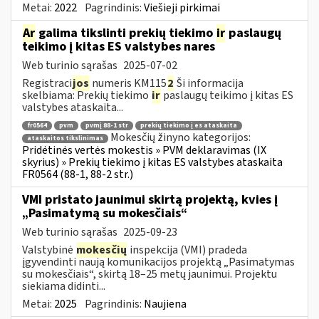
Metai:
2022
Pagrindinis:
Viešieji pirkimai
Ar
galima tikslinti prekių tiekimo
ir
paslaugų
teikimo į kitas ES valstybes nares
Web turinio sąrašas
2025-07-02
Registraci
jos
numeris KM115
2
Ši informacija
skelbiama: Prekių tiekimo
ir
paslaugų teikimo į kitas ES
valstybes ataskaita...
fr0564
pvm
pvmį 88-1 str
prekių tiekimo į es ataskaita
Mokesčių žinyno kategorijos:
ataskaitos tikslinimas
Pridėtinės vertės mokestis » PVM deklaravimas (IX
skyrius) » Prekių tiekimo į kitas ES valstybes ataskaita
FR0564 (88-1, 88-2 str.)
VMI pristato jaunimui skirtą projektą, kvies į
„Pasimatymą su mokesčiais“
Web turinio sąrašas
2025-09-23
Valstybinė
mokesčių
inspekcija (VMI) pradeda
įgyvendinti naują komunikacijos projektą „Pasimatymas
su mokesčiais“, skirtą 18–25 metų jaunimui. Projektu
siekiama didinti...
Metai:
2025
Pagrindinis:
Naujiena