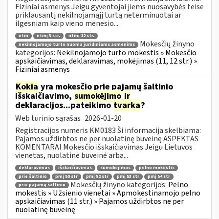
Fiziniai asmenys Jeigu gyventojai jiems nuosavybės teise
priklausantį nekilnojamąjį turtą neterminuotai ar
ilgesniam kaip vieno mėnesio...
ntm
ntmį 3 str.
ntmį 12 str.
Mokesčių žinyno
nekilnojamojo turto nuoma juridiniams asmenims
kategorijos:
Nekilnojamojo turto mokestis » Mokesčio
apskaičiavimas, deklaravimas, mokėjimas (11, 12 str.) »
Fiziniai asmenys
Kokia
yra mokesčio prie pajamų šaltinio
išskaičiavimo,
sumokėjimo
ir
deklaracijos...pateikimo
tvarka
?
Web turinio sąrašas
2026-01-20
Registracijos numeris KM0183 Ši informacija skelbiama:
Pajamos uždirbtos ne per nuolatinę buveinę ASPEKTAS
KOMENTARAI Mokesčio išskaičiavimas Jeigu Lietuvos
vienetas, nuolatinė buveinė arba...
deklaravimas
išskaičiavimas
sumokėjimas
pelno mokestis
prie šaltinio
pmį 50 str
pmį 52 str
pmį 53 str
pmį 54 str
Mokesčių žinyno kategorijos:
Pelno
prie pajamų šaltinio
mokestis » Užsienio vienetai » Apmokestinamojo pelno
apskaičiavimas (11 str.) » Pajamos uždirbtos ne per
nuolatinę buveinę