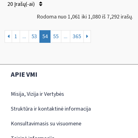
20 Įrašų(-ai)
Rodoma nuo 1,061 iki 1,080 iš 7,292 irašų.
1
...
53
54
55
...
365
APIE VMI
Misija, Vizija ir Vertybės
Struktūra ir kontaktinė informacija
Konsultavimasis su visuomene