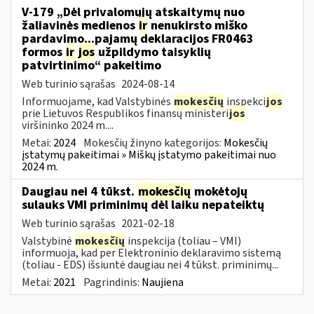
V-179 „Dėl privalomųjų atskaitymų nuo
žaliavinės medienos
ir
nenukirsto miško
pardavimo...pajamų deklaracijos FR0463
formos
ir
jos
užpildymo taisyklių
patvirtinimo“ pakeitimo
Web turinio sąrašas
2024-08-14
Informuojame, kad Valstybinės
mokesčių
inspekci
jos
prie Lietuvos Respublikos finansų ministeri
jos
viršininko 2024 m....
Metai:
2024
Mokesčių žinyno kategorijos:
Mokesčių
įstatymų pakeitimai » Miškų įstatymo pakeitimai nuo
2024 m.
Daugiau nei 4 tūkst.
mokesčių
mokėtojų
sulauks VMI priminimų dėl laiku nepateiktų
Web turinio sąrašas
2021-02-18
Valstybinė
mokesčių
inspekcija (toliau – VMI)
informuoja, kad per Elektroninio deklaravimo sistemą
(toliau - EDS) išsiuntė daugiau nei 4 tūkst. priminimų...
Metai:
2021
Pagrindinis:
Naujiena