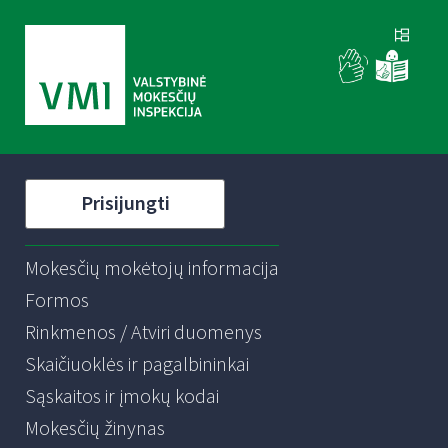
Prisijungti
Mokesčių mokėtojų informacija
Formos
Rinkmenos / Atviri duomenys
Skaičiuoklės ir pagalbininkai
Sąskaitos ir įmokų kodai
Mokesčių žinynas