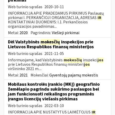
pirkimas
Web turinio sąrašas
2020-10-11
INFORMACIJA APIE PRADEDAMUS PIRKIMUS Paslaugų
pirkimai I. PERKANČIOJI ORGANIZACIJA, ADRESAS
IR
KONTAKTINIAI DUOMENYS: I.1. Perkančiosios
organizacijos pavadinimas...
Metai:
2020
Pagrindinis:
Viešieji pirkimai
Dėl Valstybinės
mokesčių
inspekcijos prie
Lietuvos Respublikos finansų ministerijos
Web turinio sąrašas
2021-11-05
Informuojame, kad Valstybinės
mokesčių
inspekci
jos
prie Lietuvos Respublikos finansų ministeri
jos
viršininko 2021 m....
Metai:
2021
Mokesčiai:
Gyventojų pajamų mokestis
Mobilaus kontrolės įrankio (MKĮ) geografinio
žemėlapio pagrindu sukūrimo paslaugos bei
jam funkcionuoti reikalingos programinės
įrangos licencijų viešasis pirkimas
Web turinio sąrašas
2022-03-10
INFORMACIJA APIE NUSTATYTUS LAIMĖTOJUS
IR