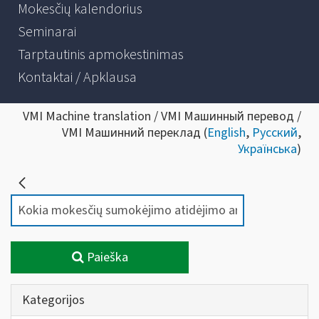
Mokesčių kalendorius
Seminarai
Tarptautinis apmokestinimas
Kontaktai / Apklausa
VMI Machine translation / VMI Машинный перевод /
VMI Машинний переклад (
English
,
Русский
,
Українська
)
Paieška
Kategorijos