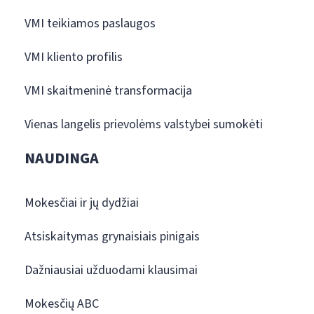
VMI teikiamos paslaugos
VMI kliento profilis
VMI skaitmeninė transformacija
Vienas langelis prievolėms valstybei sumokėti
NAUDINGA
Mokesčiai ir jų dydžiai
Atsiskaitymas grynaisiais pinigais
Dažniausiai užduodami klausimai
Mokesčių ABC