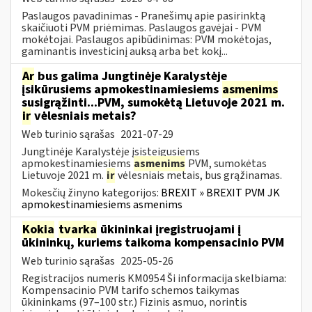
Paslaugos pavadinimas - Pranešimų apie pasirinktą
skaičiuoti PVM priėmimas. Paslaugos gavėjai - PVM
mokėtojai. Paslaugos apibūdinimas: PVM mokėtojas,
gaminantis investicinį auksą arba bet kokį...
Ar
bus galima Jungtinėje Karalystėje
įsikūrusiems apmokestinamiesiems
asmenims
susigrąžinti...PVM, sumokėtą Lietuvoje 2021 m.
ir
vėlesniais metais?
Web turinio sąrašas
2021-07-29
Jungtinėje Karalystėje įsisteigusiems
apmokestinamiesiems
asmenims
PVM, sumokėtas
Lietuvoje 2021 m.
ir
vėlesniais metais, bus grąžinamas.
Mokesčių žinyno kategorijos:
BREXIT » BREXIT PVM JK
apmokestinamiesiems asmenims
Kokia
tvarka
ūkininkai įregistruojami į
ūkininkų, kuriems taikoma kompensacinio PVM
Web turinio sąrašas
2025-05-26
Registracijos numeris KM0954 Ši informacija skelbiama:
Kompensacinio PVM tarifo schemos taikymas
ūkininkams (97–100 str.) Fizinis asmuo, norintis