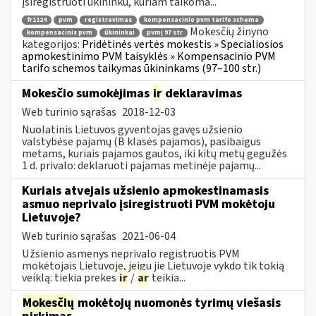
įsiregistruoti ūkininku, kuriam taikoma...
fr1124
pvm
registravimas
kompensacinio pvm tarifo schema
Mokesčių žinyno
kompensacinis pvm
ūkininkai
pvmį 97 str
kategorijos:
Pridėtinės vertės mokestis » Specialiosios
apmokestinimo PVM taisyklės » Kompensacinio PVM
tarifo schemos taikymas ūkininkams (97–100 str.)
Mokesčio sumokėjimas
ir
deklaravimas
Web turinio sąrašas
2018-12-03
Nuolatinis Lietuvos gyventojas gavęs užsienio
valstybėse pajamų (B klasės pajamos), pasibaigus
metams, kuriais pajamos gautos, iki kitų metų gegužės
1 d. privalo: deklaruoti pajamas metinėje pajamų...
Kuriais atvejais užsienio apmokestinamasis
asmuo neprivalo įsiregistruoti PVM mokėtoju
Lietuvoje?
Web turinio sąrašas
2021-06-04
Užsienio asmenys neprivalo registruotis PVM
mokėtojais Lietuvoje, jeigu jie Lietuvoje vykdo tik tokią
veiklą: tiekia prekes
ir
/
ar
teikia...
Mokesčių
mokėtojų nuomonės tyrimų viešasis