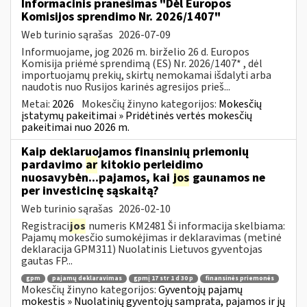
Informacinis pranešimas "Dėl Europos
Komisijos sprendimo Nr. 2026/1407"
Web turinio sąrašas
2026-07-09
Informuojame, jog 2026 m. birželio 26 d. Europos
Komisija priėmė sprendimą (ES) Nr. 2026/1407* , dėl
importuojamų prekių, skirtų nemokamai išdalyti arba
naudotis nuo Rusijos karinės agresijos prieš...
Metai:
2026
Mokesčių žinyno kategorijos:
Mokesčių
įstatymų pakeitimai » Pridėtinės vertės mokesčių
pakeitimai nuo 2026 m.
Kaip deklaruojamos finansinių priemonių
pardavimo
ar
kitokio perleidimo
nuosavybėn...pajamos, kai
jos
gaunamos ne
per investicinę sąskaitą?
Web turinio sąrašas
2026-02-10
Registraci
jos
numeris KM2481 Ši informacija skelbiama:
Pajamų mokesčio sumokėjimas ir deklaravimas (metinė
deklaracija GPM311) Nuolatinis Lietuvos gyventojas
gautas FP...
gpm
pajamų deklaravimas
gpmį 17 str 1 d 30 p
finansinės priemonės
Mokesčių žinyno kategorijos:
Gyventojų pajamų
mokestis » Nuolatinių gyventojų samprata, pajamos ir jų