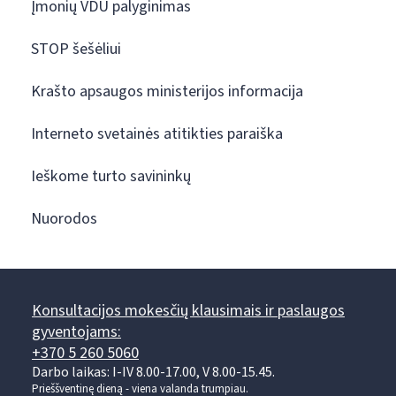
Įmonių VDU palyginimas
STOP šešėliui
Krašto apsaugos ministerijos informacija
Interneto svetainės atitikties paraiška
Ieškome turto savininkų
Nuorodos
Konsultacijos mokesčių klausimais ir paslaugos
gyventojams:
+370 5 260 5060
Darbo laikas: I-IV 8.00-17.00, V 8.00-15.45.
Prieššventinę dieną - viena valanda trumpiau.