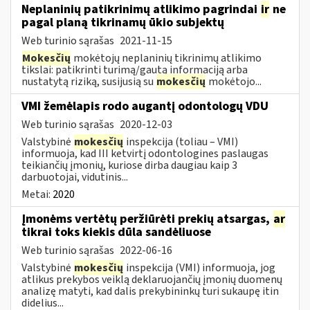
Neplaninių patikrinimų atlikimo pagrindai
ir
ne
pagal planą tikrinamų ūkio subjektų
Web turinio sąrašas
2021-11-15
Mokesčių
mokėtojų neplaninių tikrinimų atlikimo
tikslai: patikrinti turimą/gautą informaciją arba
nustatytą riziką, susijusią su
mokesčių
mokėtojo...
VMI žemėlapis rodo augantį odontologų VDU
Web turinio sąrašas
2020-12-03
Valstybinė
mokesčių
inspekcija (toliau – VMI)
informuoja, kad III ketvirtį odontologines paslaugas
teikiančių įmonių, kuriose dirba daugiau kaip 3
darbuotojai, vidutinis...
Metai:
2020
Įmonėms vertėtų peržiūrėti prekių atsargas,
ar
tikrai toks kiekis dūla sandėliuose
Web turinio sąrašas
2022-06-16
Valstybinė
mokesčių
inspekcija (VMI) informuoja, jog
atlikus prekybos veiklą deklaruojančių įmonių duomenų
analizę matyti, kad dalis prekybininkų turi sukaupę itin
didelius...