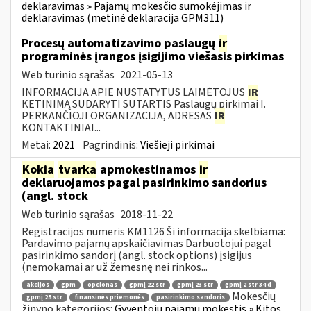
deklaravimas » Pajamų mokesčio sumokėjimas ir
deklaravimas (metinė deklaracija GPM311)
Procesų automatizavimo paslaugų
ir
programinės įrangos įsigijimo viešasis pirkimas
Web turinio sąrašas
2021-05-13
INFORMACIJA APIE NUSTATYTUS LAIMĖTOJUS
IR
KETINIMĄ SUDARYTI SUTARTIS Paslaugų pirkimai I.
PERKANČIOJI ORGANIZACIJA, ADRESAS
IR
KONTAKTINIAI...
Metai:
2021
Pagrindinis:
Viešieji pirkimai
Kokia
tvarka
apmokestinamos
ir
deklaruojamos pagal pasirinkimo sandorius
(angl. stock
Web turinio sąrašas
2018-11-22
Registracijos numeris KM1126 Ši informacija skelbiama:
Pardavimo pajamų apskaičiavimas Darbuotojui pagal
pasirinkimo sandorį (angl. stock options) įsigijus
(nemokamai ar už žemesnę nei rinkos...
akcijos
gpm
opcionas
gpmį 22 str
gpmį 23 str
gpmį 2 str 34 d
Mokesčių
gpmį 25 str
finansinės priemonės
pasirinkimo sandoris
žinyno kategorijos:
Gyventojų pajamų mokestis » Kitos