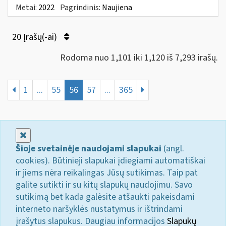
Metai:
2022
Pagrindinis:
Naujiena
20 Įrašų(-ai)
Rodoma nuo 1,101 iki 1,120 iš 7,293 irašų.
1
...
55
56
57
...
365
Uždaryti
Šioje svetainėje naudojami slapukai
(angl.
cookies). Būtinieji slapukai įdiegiami automatiškai
ir jiems nėra reikalingas Jūsų sutikimas. Taip pat
galite sutikti ir su kitų slapukų naudojimu. Savo
sutikimą bet kada galėsite atšaukti pakeisdami
interneto naršyklės nustatymus ir ištrindami
įrašytus slapukus. Daugiau informacijos
Slapukų