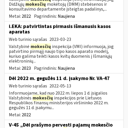
Didžiųjų
mokesčių
mokėtojų (DMM) stebėsenos ir
konsultavimo departamente įsteigtas padalinys,...
Metai:
2022
Pagrindinis:
Naujiena
i.EKA: patvirtintas pirmasis išmanusis kasos
aparatas
Web turinio sąrašas
2023-03-23
Valstybinė
mokesčių
inspekcija (VMI) informuoja, jog
patvirtino pirmąjį naujo tipo kasos aparato modelį,
kuriuo galima teikti kasos kvitų duomenis į Išmaniųjų
elektroninių...
Metai:
2023
Pagrindinis:
Naujiena
Dėl 2022 m. gegužės 11 d. įsakymo Nr. VA-47
Web turinio sąrašas
2022-05-13
Informuojame, kad nuo 2022 m. liepos 1 d. įsigalios
Valstybinės
mokesčių
inspekcijos prie Lietuvos
Respublikos finansų ministerijos viršininko 2022 m.
gegužės 11 d. įsakymu...
Metai:
2022
V-45 „Dėl prašymo pervesti pajamų mokesčio