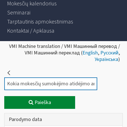
Mokesčių kalendorius
Seminarai
Tarptautinis apmokestinimas
Kontaktai / Apklausa
VMI Machine translation / VMI Машинный перевод /
VMI Машинний переклад (
English
,
Русский
,
Українська
)
Paieška
Parodymo data