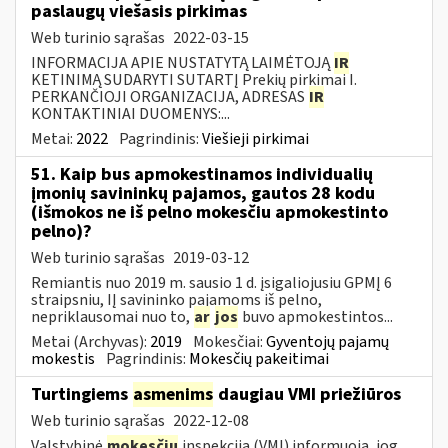
paslaugų viešasis pirkimas
Web turinio sąrašas
2022-03-15
INFORMACIJA APIE NUSTATYTĄ LAIMĖTOJĄ
IR
KETINIMĄ SUDARYTI SUTARTĮ Prekių pirkimai I.
PERKANČIOJI ORGANIZACIJA, ADRESAS
IR
KONTAKTINIAI DUOMENYS:...
Metai:
2022
Pagrindinis:
Viešieji pirkimai
51. Kaip bus apmokestinamos individualių
įmonių savininkų pajamos, gautos 28 kodu
(išmokos ne iš pelno mokesčiu apmokestinto
pelno)?
Web turinio sąrašas
2019-03-12
Remiantis nuo 2019 m. sausio 1 d. įsigaliojusiu GPMĮ 6
straipsniu, IĮ savininko pajamoms iš pelno,
nepriklausomai nuo to,
ar
jos
buvo apmokestintos...
Metai (Archyvas):
2019
Mokesčiai:
Gyventojų pajamų
mokestis
Pagrindinis:
Mokesčių pakeitimai
Turtingiems
asmenims
daugiau VMI priežiūros
Web turinio sąrašas
2022-12-08
Valstybinė
mokesčių
inspekcija (VMI) informuoja, jog