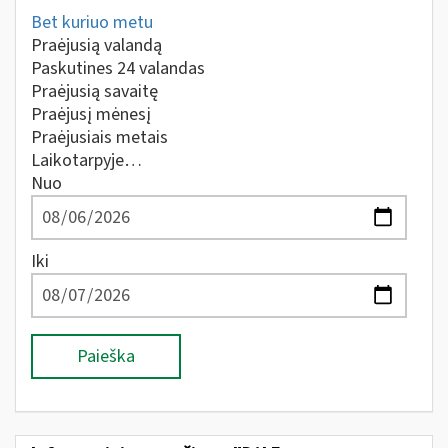
Bet kuriuo metu
Praėjusią valandą
Paskutines 24 valandas
Praėjusią savaitę
Praėjusį mėnesį
Praėjusiais metais
Laikotarpyje…
Nuo
Iki
Paieška