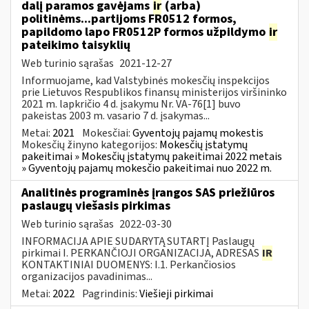
dalį paramos gavėjams
ir
(arba)
politinėms...partijoms FR0512 formos,
papildomo lapo FR0512P formos užpildymo
ir
pateikimo taisyklių
Web turinio sąrašas
2021-12-27
Informuojame, kad Valstybinės mokesčių inspekcijos
prie Lietuvos Respublikos finansų ministerijos viršininko
2021 m. lapkričio 4 d. įsakymu Nr. VA-76[1] buvo
pakeistas 2003 m. vasario 7 d. įsakymas...
Metai:
2021
Mokesčiai:
Gyventojų pajamų mokestis
Mokesčių žinyno kategorijos:
Mokesčių įstatymų
pakeitimai » Mokesčių įstatymų pakeitimai 2022 metais
» Gyventojų pajamų mokesčio pakeitimai nuo 2022 m.
Analitinės programinės įrangos SAS priežiūros
paslaugų viešasis pirkimas
Web turinio sąrašas
2022-03-30
INFORMACIJA APIE SUDARYTĄ SUTARTĮ Paslaugų
pirkimai I. PERKANČIOJI ORGANIZACIJA, ADRESAS
IR
KONTAKTINIAI DUOMENYS: I.1. Perkančiosios
organizacijos pavadinimas...
Metai:
2022
Pagrindinis:
Viešieji pirkimai