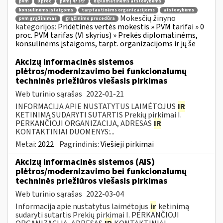
pvm
0 proc
pvmį 47 str
diplomatinėms atstovybėms
konsulinėms įstaigoms
tarptautinėms organizacijoms
atstovybėms
Mokesčių žinyno
pvm grąžinimas
grąžinimo procedūra
kategorijos:
Pridėtinės vertės mokestis » PVM tarifai » 0
proc. PVM tarifas (VI skyrius) » Prekės diplomatinėms,
konsulinėms įstaigoms, tarpt. organizacijoms ir jų še
Akcizų informacinės sistemos
plėtros/modernizavimo bei funkcionalumų
techninės priežiūros viešasis pirkimas
Web turinio sąrašas
2022-01-21
INFORMACIJA APIE NUSTATYTUS LAIMĖTOJUS
IR
KETINIMĄ SUDARYTI SUTARTIS Prekių pirkimai I.
PERKANČIOJI ORGANIZACIJA, ADRESAS
IR
KONTAKTINIAI DUOMENYS:...
Metai:
2022
Pagrindinis:
Viešieji pirkimai
Akcizų informacinės sistemos (AIS)
plėtros/modernizavimo bei funkcionalumų
techninės priežiūros viešasis pirkimas
Web turinio sąrašas
2022-03-04
Informacija apie nustatytus laimėtojus
ir
ketinimą
sudaryti sutartis Prekių pirkimai I. PERKANČIOJI