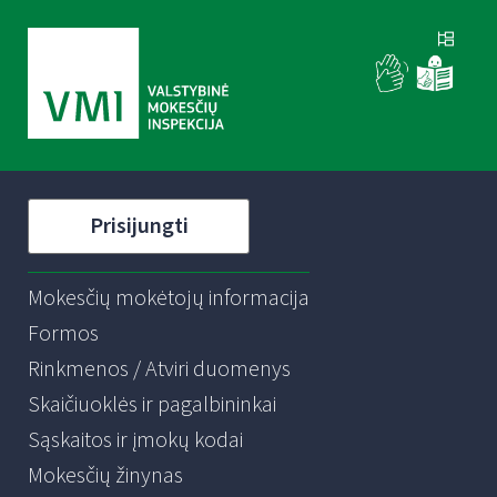
Prisijungti
Mokesčių mokėtojų informacija
Formos
Rinkmenos / Atviri duomenys
Skaičiuoklės ir pagalbininkai
Sąskaitos ir įmokų kodai
Mokesčių žinynas