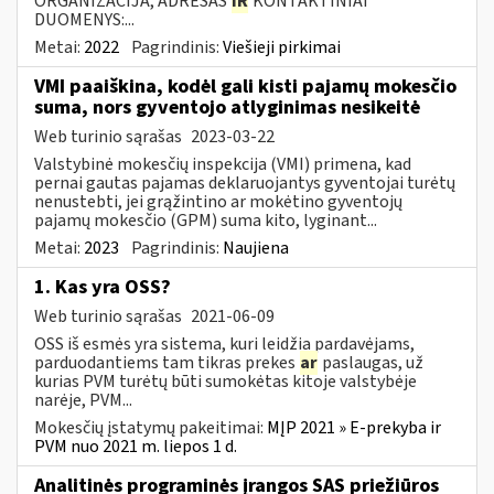
ORGANIZACIJA, ADRESAS
IR
KONTAKTINIAI
DUOMENYS:...
Metai:
2022
Pagrindinis:
Viešieji pirkimai
VMI paaiškina, kodėl gali kisti pajamų mokesčio
suma, nors gyventojo atlyginimas nesikeitė
Web turinio sąrašas
2023-03-22
Valstybinė mokesčių inspekcija (VMI) primena, kad
pernai gautas pajamas deklaruojantys gyventojai turėtų
nenustebti, jei grąžintino ar mokėtino gyventojų
pajamų mokesčio (GPM) suma kito, lyginant...
Metai:
2023
Pagrindinis:
Naujiena
1. Kas yra OSS?
Web turinio sąrašas
2021-06-09
OSS iš esmės yra sistema, kuri leidžia pardavėjams,
parduodantiems tam tikras prekes
ar
paslaugas, už
kurias PVM turėtų būti sumokėtas kitoje valstybėje
narėje, PVM...
Mokesčių įstatymų pakeitimai:
MĮP 2021 » E-prekyba ir
PVM nuo 2021 m. liepos 1 d.
Analitinės programinės įrangos SAS priežiūros