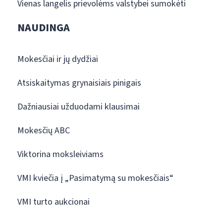
Vienas langelis prievolėms valstybei sumokėti
NAUDINGA
Mokesčiai ir jų dydžiai
Atsiskaitymas grynaisiais pinigais
Dažniausiai užduodami klausimai
Mokesčių ABC
Viktorina moksleiviams
VMI kviečia į „Pasimatymą su mokesčiais“
VMI turto aukcionai