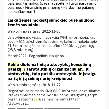
pajamos / išmokos (pagal abėcėlę) » Turto pardavimo
pajamos » Finansinių priemonių » Pardavimo pajamų
apskaičiavimas 1
Laiku žemės mokestį sumokėjo pusė milijono
žemės savininkų
Web turinio sąrašas
2022-11-16
Valstybinė mokesčių inspekcija (VMI) informuoja, kad
beveik 511 tūkst. žemės savininkų laiku sumokėjo apie
31,7 mln. eurų žemės mokesčio: 499 tūkst. gyventojų
(25,5 mln. eurų)...
Metai:
2022
Pagrindinis:
Naujiena
Kokia
diplomatinių atstovybių, konsulinių
įstaigų
ir
tarptautinių organizacijų
ar
...jų
atstovybių, taip pat šių atstovybių
ir
įstaigų
narių
ir
jų šeimų narių kreipimosi
Web turinio sąrašas
2018-11-22
Registracijos numeris KM0351 Ši informacija skelbiama:
Prekės diplomatinėms, konsulinėms įstaigoms, tarpt.
organizacijoms
ir
jų šeimos nariams (47 str.)
Atstovybės,...