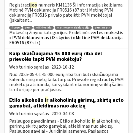
Registraci
jos
numeris KM1136 Ši informacija skelbiama:
Metinė PVM deklaracija FR0516 (87 str.) Metinę PVM
deklaraciją FR0516 privalo pateikti: PVM mokėtojai
(įskaitant...
fr0516
pvm
mišri veikla
metinė pvm deklaracija
pvmį 87 str
Mokesčių žinyno kategorijos:
Pridėtinės vertės mokestis
» PVM deklaravimas (IX skyrius) » Metinė PVM deklaracija
FR0516 (87 str.)
Kaip skaičiuojama 45 000 eurų riba dėl
prievolės tapti PVM mokėtoju?
Web turinio sąrašas
2023-10-12
Nuo 2025-05-01 45 000 eurų riba turi būti skaičiuojama
kalendorinių metų laikotarpiu. Prievolė registruotis PVM
mokėtoju atsiranda, kai vykdant ekonominę veiklą šalies
teritorijoje per praėjusius...
Etilo alkoholio
ir
alkoholinių gėrimų, skirtų acto
gamybai, atleidimas nuo akcizų
Web turinio sąrašas
2020-04-08
Paslaugos pavadinimas - Etilo alkoholio
ir
alkoholinių
gėrimų, skirtų acto gamybai, atleidimas nuo akcizų.
Paslaugos gavėjai - Juridiniai asmenys. Paslaugos