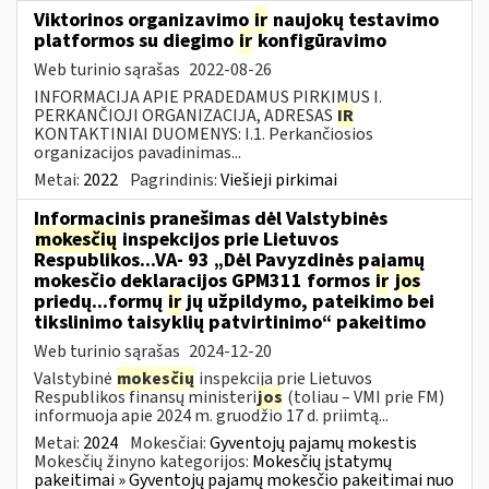
Viktorinos organizavimo
ir
naujokų testavimo
platformos su diegimo
ir
konfigūravimo
Web turinio sąrašas
2022-08-26
INFORMACIJA APIE PRADEDAMUS PIRKIMUS I.
PERKANČIOJI ORGANIZACIJA, ADRESAS
IR
KONTAKTINIAI DUOMENYS: I.1. Perkančiosios
organizacijos pavadinimas...
Metai:
2022
Pagrindinis:
Viešieji pirkimai
Informacinis pranešimas dėl Valstybinės
mokesčių
inspekcijos prie Lietuvos
Respublikos...VA- 93 „Dėl Pavyzdinės pajamų
mokesčio deklaracijos GPM311 formos
ir
jos
priedų...formų
ir
jų užpildymo, pateikimo bei
tikslinimo taisyklių patvirtinimo“ pakeitimo
Web turinio sąrašas
2024-12-20
Valstybinė
mokesčių
inspekcija prie Lietuvos
Respublikos finansų ministeri
jos
(toliau – VMI prie FM)
informuoja apie 2024 m. gruodžio 17 d. priimtą...
Metai:
2024
Mokesčiai:
Gyventojų pajamų mokestis
Mokesčių žinyno kategorijos:
Mokesčių įstatymų
pakeitimai » Gyventojų pajamų mokesčio pakeitimai nuo