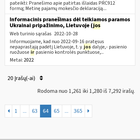
pateikti: Pranešimo apie patirtas išlaidas PRC912
formą; Metinę pajamų mokesčio deklaraciją....
Informacinis pranešimas dėl teikiamos paramos
Ukrainai pripažinimo, Lietuvoje (
jos
Web turinio sąrašas
2022-10-28
Informuojame, kad nuo 2022-09-16 pratęsus
nepaprastąją padėtį Lietuvoje, t. y.
jos
dalyje,- pasienio
ruožuose
ir
pasienio kontrolės punktuose,...
Metai:
2022
20 Įrašų(-ai)
Rodoma nuo 1,261 iki 1,280 iš 7,292 irašų.
1
...
63
64
65
...
365