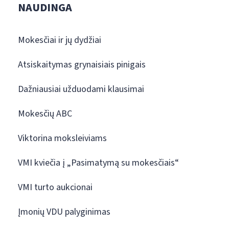
NAUDINGA
Mokesčiai ir jų dydžiai
Atsiskaitymas grynaisiais pinigais
Dažniausiai užduodami klausimai
Mokesčių ABC
Viktorina moksleiviams
VMI kviečia į „Pasimatymą su mokesčiais“
VMI turto aukcionai
Įmonių VDU palyginimas