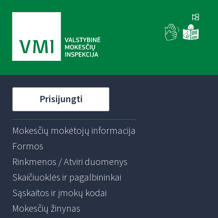
Prisijungti
Mokesčių mokėtojų informacija
Formos
Rinkmenos / Atviri duomenys
Skaičiuoklės ir pagalbininkai
Sąskaitos ir įmokų kodai
Mokesčių žinynas