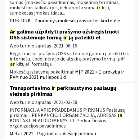
sumas (mokesčio pavadinimas, mokėjimo terminas,
mokestinis laikotarpis, deklaruota suma
ir
kt.),
sumokėtas įmokas (data...
DUK:
DUK - Duomenys mokesčių apskaitos kortelėje
Ar
galima užpildyti prašymo užsiregistruoti
OSS sistemoje formą
ir
ją pateikti el
Web turinio sąrašas
2021-06-16
Registracijos prašymą OSS sistemoje galima pateikti tik
internetu, todėl nėra jokių atskirų prašymo formų (pdf
ar
kitų el. formatų).
Mokesčių įstatymų pakeitimai:
MĮP 2021 » E-prekyba ir
PVM nuo 2021 m. liepos 1 d.
Transportavimo
ir
perkraustymo paslaugų
viešasis pirkimas
Web turinio sąrašas
2022-03-28
INFORMACIJA APIE PRADEDAMUS PIRKIMUS Paslaugų
pirkimai I. PERKANČIOJI ORGANIZACIJA, ADRESAS
IR
KONTAKTINIAI DUOMENYS: I.1. Perkančiosios
organizacijos pavadinimas...
Metai:
2022
Pagrindinis:
Viešieji pirkimai