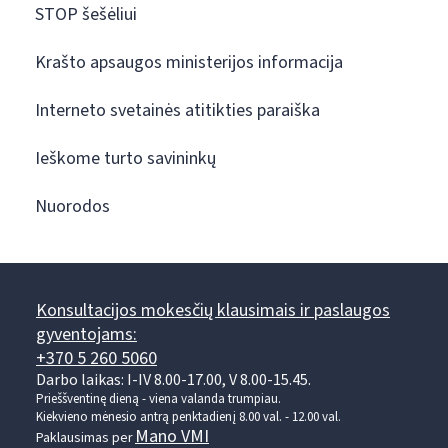
STOP šešėliui
Krašto apsaugos ministerijos informacija
Interneto svetainės atitikties paraiška
Ieškome turto savininkų
Nuorodos
Konsultacijos mokesčių klausimais ir paslaugos
gyventojams:
+370 5 260 5060
Darbo laikas: I-IV 8.00-17.00, V 8.00-15.45.
Prieššventinę dieną - viena valanda trumpiau.
Kiekvieno mėnesio antrą penktadienį 8.00 val. - 12.00 val.
Mano VMI
Paklausimas per