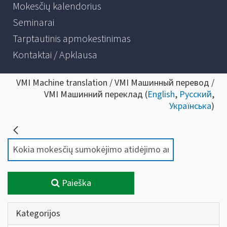
Mokesčių kalendorius
Seminarai
Tarptautinis apmokestinimas
Kontaktai / Apklausa
VMI Machine translation / VMI Машинный перевод /
VMI Машинний переклад (
English
,
Русский
,
Українська
)
Paieška
Kategorijos