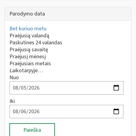
Parodymo data
Bet kuriuo metu
Praėjusią valandą
Paskutines 24 valandas
Praėjusią savaitę
Praėjusį mėnesį
Praėjusiais metais
Laikotarpyje…
Nuo
Iki
Paieška