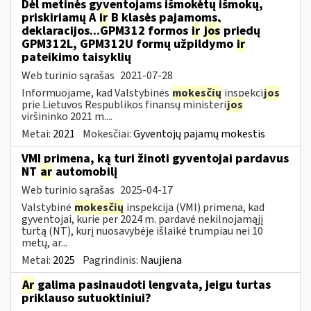
Dėl metinės gyventojams išmokėtų išmokų,
priskiriamų A
ir
B klasės pajamoms,
deklaracijos...GPM312 formos
ir
jos
priedų
GPM312L, GPM312U formų užpildymo
ir
pateikimo taisyklių
Web turinio sąrašas
2021-07-28
Informuojame, kad Valstybinės
mokesčių
inspekci
jos
prie Lietuvos Respublikos finansų ministeri
jos
viršininko 2021 m....
Metai:
2021
Mokesčiai:
Gyventojų pajamų mokestis
VMI primena, ką turi žinoti gyventojai pardavus
NT
ar
automobilį
Web turinio sąrašas
2025-04-17
Valstybinė
mokesčių
inspekcija (VMI) primena, kad
gyventojai, kurie per 2024 m. pardavė nekilnojamąjį
turtą (NT), kurį nuosavybėje išlaikė trumpiau nei 10
metų, ar...
Metai:
2025
Pagrindinis:
Naujiena
Ar
galima pasinaudoti lengvata, jeigu turtas
priklauso sutuoktiniui?