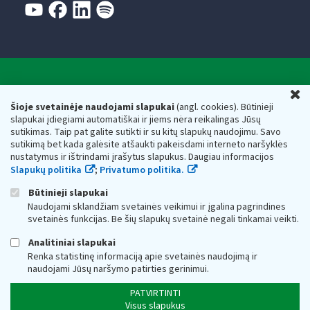
Valstybinė mokesčių inspekcija prie Lietuvos
U
Respublikos finansų ministerijos
Šioje svetainėje naudojami slapukai
(angl. cookies). Būtinieji
slapukai įdiegiami automatiškai ir jiems nėra reikalingas Jūsų
Biudžetinė įstaiga. Juridinio asmens kodas — 188659752,
sutikimas. Taip pat galite sutikti ir su kitų slapukų naudojimu. Savo
adresas: Vasario 16-osios g. 14, 01107 Vilnius, Lietuva, el.paštas:
sutikimą bet kada galėsite atšaukti pakeisdami interneto naršyklės
vmi@vmi.lt
, E. pristatymo dėžutės adresas 188659752
nustatymus ir ištrindami įrašytus slapukus. Daugiau informacijos
Duomenys apie Valstybinę mokesčių inspekciją prie Lietuvos
Slapukų politika
;
Privatumo politika.
Respublikos finansų ministerijos kaupiami ir saugomi Juridinių
asmenų registre
Būtinieji slapukai
Naudojami sklandžiam svetainės veikimui ir įgalina pagrindines
svetainės funkcijas. Be šių slapukų svetainė negali tinkamai veikti.
Analitiniai slapukai
Renka statistinę informaciją apie svetainės naudojimą ir
naudojami Jūsų naršymo patirties gerinimui.
PATVIRTINTI
Visus slapukus