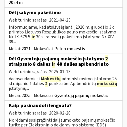
2024 m.
Dėl įsakymo pakeitimo
Web turinio sąrašas
2021-04-23
Informuojame, kad atsižvelgiant į 2020 m. gruodžio 3 d.
priimto Lietuvos Respublikos pelno mokesčio įstatymo
Nr. IX-675 5
ir
30 straipsnių pakeitimo įstatymo Nr. XIV-
39...
Metai:
2021
Mokesčiai:
Pelno mokestis
Dėl Gyventojų pajamų mokesčio įstatymo
2
straipsnio 8 dalies
ir
40 dalies apibendrinto
Web turinio sąrašas
2025-01-13
Vadovaudamiesi
Mokesčių
administravimo įstatymo 25
straipsnio 1 dalies
2
punktu bei Apibendrintų
mokesčių
įstatymų...
Metai:
2025
Mokesčiai:
Gyventojų pajamų mokestis
Kaip pasinaudoti lengvata?
Web turinio sąrašas
2020-02-20
Norėdami susigrąžinti dalį sumokėto pajamų mokesčio
turite per Elektroninio deklaravimo sistemą (EDS)