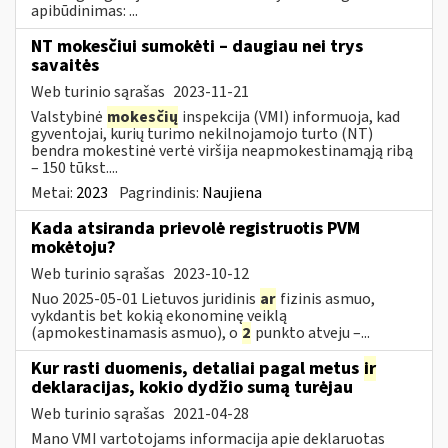
apibūdinimas: ...
NT mokesčiui sumokėti – daugiau nei trys
savaitės
Web turinio sąrašas
2023-11-21
Valstybinė
mokesčių
inspekcija (VMI) informuoja, kad
gyventojai, kurių turimo nekilnojamojo turto (NT)
bendra mokestinė vertė viršija neapmokestinamąją ribą
– 150 tūkst....
Metai:
2023
Pagrindinis:
Naujiena
Kada atsiranda prievolė registruotis PVM
mokėtoju?
Web turinio sąrašas
2023-10-12
Nuo 2025-05-01 Lietuvos juridinis
ar
fizinis asmuo,
vykdantis bet kokią ekonominę veiklą
(apmokestinamasis asmuo), o
2
punkto atveju –...
Kur rasti duomenis, detaliai pagal metus
ir
deklaracijas, kokio dydžio sumą turėjau
Web turinio sąrašas
2021-04-28
Mano VMI vartotojams informacija apie deklaruotas