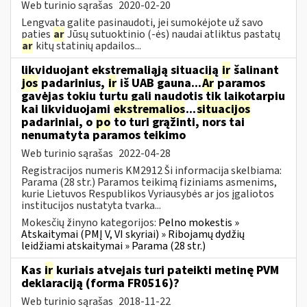
Web turinio sąrašas
2020-02-20
Lengvata galite pasinaudoti, jei sumokėjote už savo
paties
ar
Jūsų sutuoktinio (-ės) naudai atliktus pastatų
ar
kitų statinių apdailos...
likviduojant ekstremaliąją situaciją
ir
šalinant
jos
padarinius,
ir
iš UAB gauna...
Ar
paramos
gavėjas tokiu turtu gali naudotis tik laikotarpiu
kai likviduojami
ekstremalios
...
situacijos
padariniai, o
po
to turi grąžinti, nors tai
nenumatyta paramos teikimo
Web turinio sąrašas
2022-04-28
Registracijos numeris KM2912 Ši informacija skelbiama:
Parama (28 str.) Paramos teikimą fiziniams asmenims,
kurie Lietuvos Respublikos Vyriausybės ar jos įgaliotos
institucijos nustatyta tvarka...
Mokesčių žinyno kategorijos:
Pelno mokestis »
Atskaitymai (PMĮ V, VI skyriai) » Ribojamų dydžių
leidžiami atskaitymai » Parama (28 str.)
Kas
ir
kuriais atvejais turi pateikti metinę PVM
deklaraciją (forma FR0516)?
Web turinio sąrašas
2018-11-22