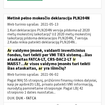
Metinė pelno mokesčio deklaracija PLN204N
Web turinio sąrašas
2021-05-13
1.Kuri deklaracijos PLN204N versija pildoma už 2020
metų mokestinį laikotarpį? Už 2020 metų mokestinį
laikotarpį pildoma deklaracijos PLN204N, 7 versija.
2.Kada reikia pateikti deklaraciją PLN204N...
Ar
valdymo įmonė, valdanti investicinius
fondus, turi teikti per VMI TIES sistemą...šias
ataskaitas FATCA-LT, CRS-DAC2-LT
ir
MAI55?...
Ar
visos valdymo įmonės turi teikti
šias ataskaitas,
ar
yra išimčių?
Web turinio sąrašas
2021-06-02
Pagal MAĮ 55 straipsnį, prižiūrimi finansų rinkos dalyviai,
kaip jie apibrėžti LBĮ, privalo pateikti VMI informaciją,
nurodytą paminėtame straipsnyje. Pagal LBĮ 42
straipsnio 1 dalies nuostatas...
DUK:
DUK - FATCA