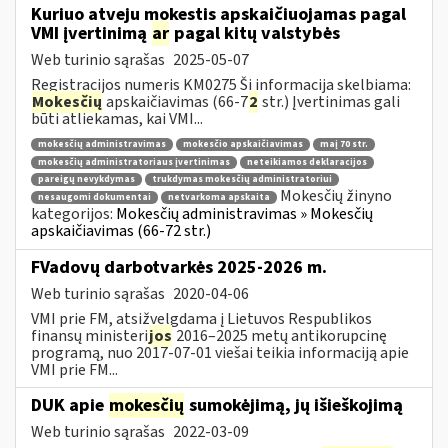
Kuriuo atveju mokestis apskaičiuojamas pagal
VMI įvertinimą
ar
pagal kitų valstybės
Web turinio sąrašas
2025-05-07
Registracijos numeris KM0275 Ši informacija skelbiama:
Mokesčių
apskaičiavimas (66-7
2
str.) Įvertinimas gali
būti atliekamas, kai VMI...
mokesčių administravimas
mokesčio apskaičiavimas
maį 70 str.
mokesčių administratoriaus įvertinimas
neteikiamos deklaracijos
pareigų nevykdymas
trukdymas mokesčių administratoriui
Mokesčių žinyno
nesaugomi dokumentai
netvarkoma apskaita
kategorijos:
Mokesčių administravimas » Mokesčių
apskaičiavimas (66-72 str.)
FVadovų darbotvarkės 2025-2026 m.
Web turinio sąrašas
2020-04-06
VMI prie FM, atsižvelgdama į Lietuvos Respublikos
finansų ministeri
jos
2016–2025 metų antikorupcinę
programą, nuo 2017-07-01 viešai teikia informaciją apie
VMI prie FM...
DUK apie
mokesčių
sumokėjimą, jų išieškojimą
Web turinio sąrašas
2022-03-09