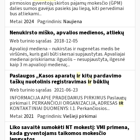
pirmosios gyventojų skirtos pajamų mokesčio (GPM)
dalies sumos gavėjus pasieks jau liepą, kiti pervedimai
bus atliekami...
Metai:
2024
Pagrindinis:
Naujiena
Nenukirsto miško, apvalios medienos, atliekų
Web turinio sąrašas
2018-12-05
Apvalioji mediena – nukirstas ir nugenėtas medis be
viršūnės, kuris gali būti skersai supjaustytas. Apvaliajai
medienai priskiriama: ilguolis – nesupjaustyta, ilgesnė
kaip 3 m apvalioji mediena;...
Paslaugos „Kasos aparatų
ir
kitų pardavimo
taškų nuotolinis registravimas
ir
būklių
Web turinio sąrašas
2021-06-23
INFORMACIJA APIE PRADEDAMUS PIRKIMUS Paslaugų
pirkimai I. PERKANČIOJI ORGANIZACIJA, ADRESAS
IR
KONTAKTINIAI DUOMENYS: I.1. Perkančiosios...
Metai:
2021
Pagrindinis:
Viešieji pirkimai
Liko savaitė sumokėti NT mokestį: VMI primena,
kada gyventojams taikomos mokesčio
lengvatos