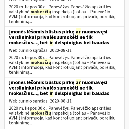
2020 m. liepos 30 d., Panevėžys. Panevėžio apskrities
valstybinė
mokesčių
inspekcija (toliau – Panevėžio
AVMI) informuoja, kad kontroliuojant privačių poreikių
tenkinimą...
Įmonės lėšomis būstus pirkę
ar
nuomavęsi
verslininkai privalės sumokėti ne tik
mokesčius..., bet
ir
delspinigius bei baudas
Web turinio sąrašas
2020-08-11
2020 m. liepos 30 d., Panevėžys. Panevėžio apskrities
valstybinė
mokesčių
inspekcija (toliau – Panevėžio
AVMI) informuoja, kad kontroliuojant privačių poreikių
tenkinimą...
Įmonės lėšomis būstus pirkę
ar
nuomavęsi
verslininkai privalės sumokėti ne tik
mokesčius..., bet
ir
delspinigius bei baudas
Web turinio sąrašas
2020-08-11
2020 m. liepos 30 d., Panevėžys. Panevėžio apskrities
valstybinė
mokesčių
inspekcija (toliau – Panevėžio
AVMI) informuoja, kad kontroliuojant privačių poreikių
tenkinimą...