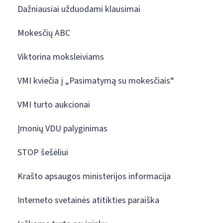
Dažniausiai užduodami klausimai
Mokesčių ABC
Viktorina moksleiviams
VMI kviečia į „Pasimatymą su mokesčiais“
VMI turto aukcionai
Įmonių VDU palyginimas
STOP šešėliui
Krašto apsaugos ministerijos informacija
Interneto svetainės atitikties paraiška