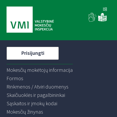
Prisijungti
Mokesčių mokėtojų informacija
Formos
Rinkmenos / Atviri duomenys
Skaičiuoklės ir pagalbininkai
Sąskaitos ir įmokų kodai
Mokesčių žinynas