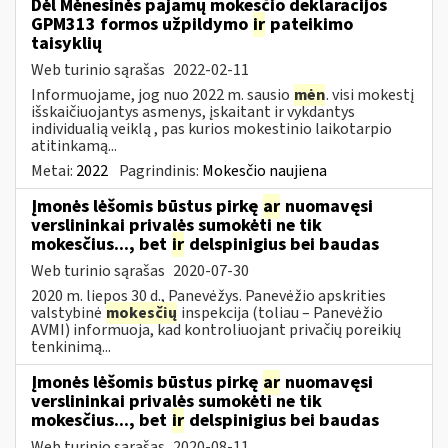
Dėl Mėnesinės pajamų mokesčio deklaracijos
GPM313 formos užpildymo
ir
pateikimo
taisyklių
Web turinio sąrašas
2022-02-11
Informuojame, jog nuo 2022 m. sausio
mėn
. visi mokestį
išskaičiuojantys asmenys, įskaitant ir vykdantys
individualią veiklą , pas kurios mokestinio laikotarpio
atitinkamą...
Metai:
2022
Pagrindinis:
Mokesčio naujiena
Įmonės lėšomis būstus pirkę
ar
nuomavęsi
verslininkai privalės sumokėti ne tik
mokesčius..., bet
ir
delspinigius bei baudas
Web turinio sąrašas
2020-07-30
2020 m. liepos 30 d., Panevėžys. Panevėžio apskrities
valstybinė
mokesčių
inspekcija (toliau – Panevėžio
AVMI) informuoja, kad kontroliuojant privačių poreikių
tenkinimą...
Įmonės lėšomis būstus pirkę
ar
nuomavęsi
verslininkai privalės sumokėti ne tik
mokesčius..., bet
ir
delspinigius bei baudas
Web turinio sąrašas
2020-08-11