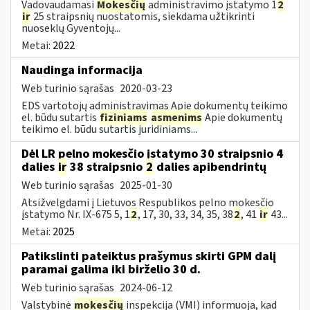
Vadovaudamasi
Mokesčių
administravimo įstatymo 1
2
ir
25 straipsnių nuostatomis, siekdama užtikrinti
nuoseklų Gyventojų...
Metai:
2022
Naudinga informacija
Web turinio sąrašas
2020-03-23
EDS vartotojų administravimas Apie dokumentų teikimo
el. būdu sutartis
fiziniams
asmenims
Apie dokumentų
teikimo el. būdu sutartis juridiniams...
Dėl LR pelno mokesčio įstatymo 30 straipsnio 4
dalies
ir
38 straipsnio
2
dalies apibendrintų
Web turinio sąrašas
2025-01-30
Atsižvelgdami į Lietuvos Respublikos pelno mokesčio
įstatymo Nr. IX-675 5, 1
2
, 17, 30, 33, 34, 35, 38
2
, 41
ir
43...
Metai:
2025
Patikslinti pateiktus prašymus skirti GPM dalį
paramai galima iki birželio 30 d.
Web turinio sąrašas
2024-06-12
Valstybinė
mokesčių
inspekcija (VMI) informuoja, kad