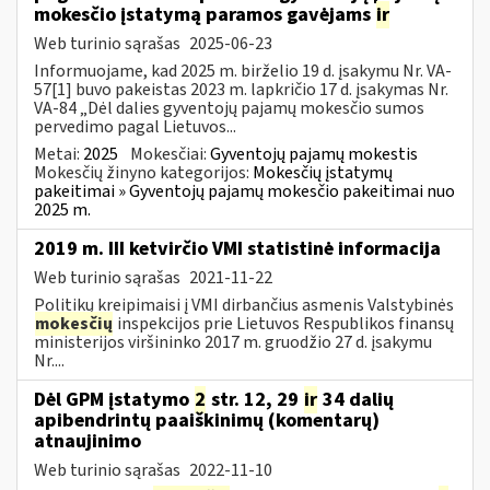
mokesčio įstatymą paramos gavėjams
ir
Web turinio sąrašas
2025-06-23
Informuojame, kad 2025 m. birželio 19 d. įsakymu Nr. VA-
57[1] buvo pakeistas 2023 m. lapkričio 17 d. įsakymas Nr.
VA-84 „Dėl dalies gyventojų pajamų mokesčio sumos
pervedimo pagal Lietuvos...
Metai:
2025
Mokesčiai:
Gyventojų pajamų mokestis
Mokesčių žinyno kategorijos:
Mokesčių įstatymų
pakeitimai » Gyventojų pajamų mokesčio pakeitimai nuo
2025 m.
2019 m. III ketvirčio VMI statistinė informacija
Web turinio sąrašas
2021-11-22
Politikų kreipimaisi į VMI dirbančius asmenis Valstybinės
mokesčių
inspekcijos prie Lietuvos Respublikos finansų
ministerijos viršininko 2017 m. gruodžio 27 d. įsakymu
Nr....
Dėl GPM įstatymo
2
str. 12, 29
ir
34 dalių
apibendrintų paaiškinimų (komentarų)
atnaujinimo
Web turinio sąrašas
2022-11-10