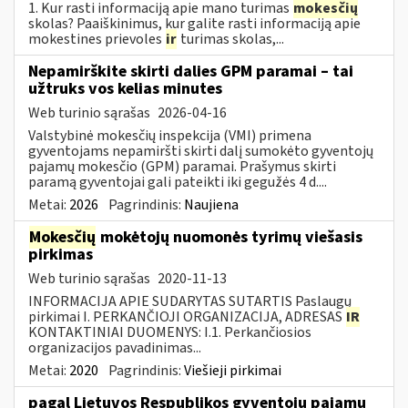
1. Kur rasti informaciją apie mano turimas
mokesčių
skolas? Paaiškinimus, kur galite rasti informaciją apie
mokestines prievoles
ir
turimas skolas,...
Nepamirškite skirti dalies GPM paramai – tai
užtruks vos kelias minutes
Web turinio sąrašas
2026-04-16
Valstybinė mokesčių inspekcija (VMI) primena
gyventojams nepamiršti skirti dalį sumokėto gyventojų
pajamų mokesčio (GPM) paramai. Prašymus skirti
paramą gyventojai gali pateikti iki gegužės 4 d....
Metai:
2026
Pagrindinis:
Naujiena
Mokesčių
mokėtojų nuomonės tyrimų viešasis
pirkimas
Web turinio sąrašas
2020-11-13
INFORMACIJA APIE SUDARYTAS SUTARTIS Paslaugų
pirkimai I. PERKANČIOJI ORGANIZACIJA, ADRESAS
IR
KONTAKTINIAI DUOMENYS: I.1. Perkančiosios
organizacijos pavadinimas...
Metai:
2020
Pagrindinis:
Viešieji pirkimai
pagal Lietuvos Respublikos gyventojų pajamų