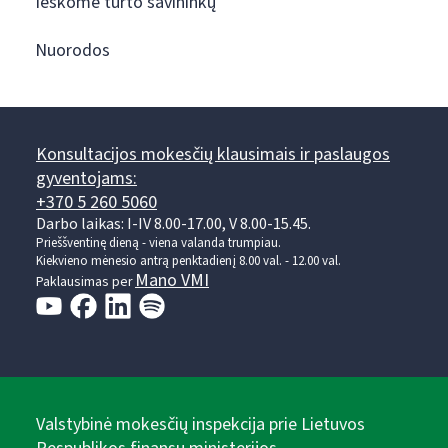
Ieškome turto savininkų
Nuorodos
Konsultacijos mokesčių klausimais ir paslaugos
gyventojams:
+370 5 260 5060
Darbo laikas: I-IV 8.00-17.00, V 8.00-15.45.
Prieššventinę dieną - viena valanda trumpiau.
Kiekvieno mėnesio antrą penktadienį 8.00 val. - 12.00 val.
Mano VMI
Paklausimas per
Valstybinė mokesčių inspekcija prie Lietuvos