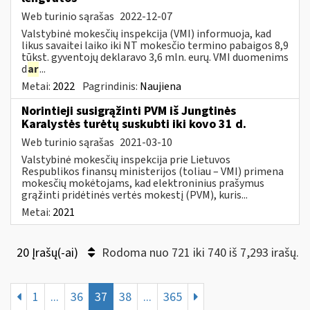
Web turinio sąrašas
2022-12-07
Valstybinė mokesčių inspekcija (VMI) informuoja, kad
likus savaitei laiko iki NT mokesčio termino pabaigos 8,9
tūkst. gyventojų deklaravo 3,6 mln. eurų. VMI duomenims
d
ar
...
Metai:
2022
Pagrindinis:
Naujiena
Norintieji susigrąžinti PVM iš Jungtinės
Karalystės turėtų suskubti iki kovo 31 d.
Web turinio sąrašas
2021-03-10
Valstybinė mokesčių inspekcija prie Lietuvos
Respublikos finansų ministerijos (toliau – VMI) primena
mokesčių mokėtojams, kad elektroninius prašymus
grąžinti pridėtinės vertės mokestį (PVM), kuris...
Metai:
2021
20 Įrašų(-ai)
Rodoma nuo 721 iki 740 iš 7,293 irašų.
1
...
36
37
38
...
365