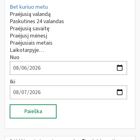
Bet kuriuo metu
Praėjusią valandą
Paskutines 24 valandas
Praėjusią savaitę
Praėjusį mėnesį
Praėjusiais metais
Laikotarpyje…
Nuo
Iki
Paieška