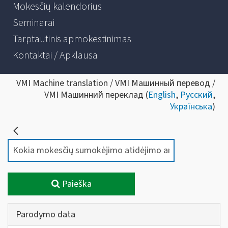
Mokesčių kalendorius
Seminarai
Tarptautinis apmokestinimas
Kontaktai / Apklausa
VMI Machine translation / VMI Машинный перевод /
VMI Машинний переклад (
English
,
Русский
,
Українська
)
Paieška
Parodymo data