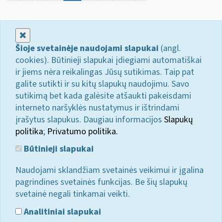
Uždaryti
Šioje svetainėje naudojami slapukai
(angl.
cookies). Būtinieji slapukai įdiegiami automatiškai
ir jiems nėra reikalingas Jūsų sutikimas. Taip pat
galite sutikti ir su kitų slapukų naudojimu. Savo
sutikimą bet kada galėsite atšaukti pakeisdami
interneto naršyklės nustatymus ir ištrindami
įrašytus slapukus. Daugiau informacijos
Slapukų
politika
;
Privatumo politika.
Būtinieji slapukai
Naudojami sklandžiam svetainės veikimui ir įgalina
pagrindines svetainės funkcijas. Be šių slapukų
svetainė negali tinkamai veikti.
Analitiniai slapukai