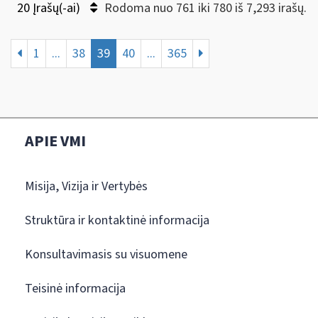
20 Įrašų(-ai)
Rodoma nuo 761 iki 780 iš 7,293 irašų.
1
...
38
39
40
...
365
APIE VMI
Misija, Vizija ir Vertybės
Struktūra ir kontaktinė informacija
Konsultavimasis su visuomene
Teisinė informacija