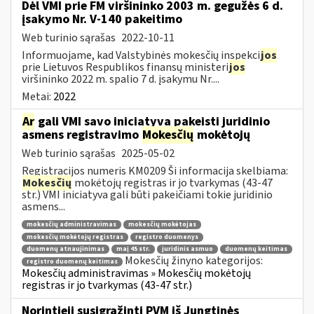
Dėl VMI prie FM viršininko 2003 m. gegužės 6 d.
įsakymo Nr. V-140 pakeitimo
Web turinio sąrašas
2022-10-11
Informuojame, kad Valstybinės mokesčių inspekci
jos
prie Lietuvos Respublikos finansų ministeri
jos
viršininko 2022 m. spalio 7 d. įsakymu Nr....
Metai:
2022
Ar
gali VMI savo iniciatyva pakeisti juridinio
asmens registravimo
Mokesčių
mokėtojų
Web turinio sąrašas
2025-05-02
Registracijos numeris KM0209 Ši informacija skelbiama:
Mokesčių
mokėtojų registras ir jo tvarkymas (43-47
str.) VMI iniciatyva gali būti pakeičiami tokie juridinio
asmens...
mokesčių administravimas
mokesčių mokėtojas
mokesčių mokėtojų registras
registro duomenys
duomenų atnaujinimas
maį 45 str.
juridinis asmuo
duomenų keitimas
Mokesčių žinyno kategorijos:
registro duomenų keitimas
Mokesčių administravimas » Mokesčių mokėtojų
registras ir jo tvarkymas (43-47 str.)
Norintieji susigrąžinti PVM iš Jungtinės