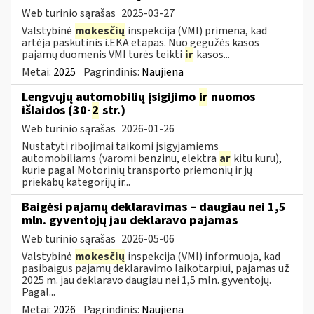
Web turinio sąrašas
2025-03-27
Valstybinė
mokesčių
inspekcija (VMI) primena, kad
artėja paskutinis i.EKA etapas. Nuo gegužės kasos
pajamų duomenis VMI turės teikti
ir
kasos...
Metai:
2025
Pagrindinis:
Naujiena
Lengvųjų automobilių įsigijimo
ir
nuomos
išlaidos (30-
2
str.)
Web turinio sąrašas
2026-01-26
Nustatyti ribojimai taikomi įsigyjamiems
automobiliams (varomi benzinu, elektra
ar
kitu kuru),
kurie pagal Motorinių transporto priemonių ir jų
priekabų kategorijų ir...
Baigėsi pajamų deklaravimas – daugiau nei 1,5
mln. gyventojų jau deklaravo pajamas
Web turinio sąrašas
2026-05-06
Valstybinė
mokesčių
inspekcija (VMI) informuoja, kad
pasibaigus pajamų deklaravimo laikotarpiui, pajamas už
2025 m. jau deklaravo daugiau nei 1,5 mln. gyventojų.
Pagal...
Metai:
2026
Pagrindinis:
Naujiena