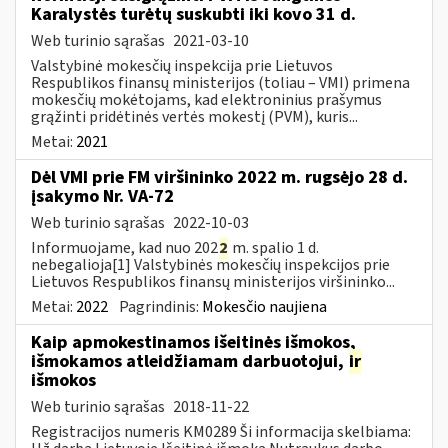
Karalystės turėtų suskubti iki kovo 31 d.
Web turinio sąrašas
2021-03-10
Valstybinė mokesčių inspekcija prie Lietuvos
Respublikos finansų ministerijos (toliau – VMI) primena
mokesčių mokėtojams, kad elektroninius prašymus
grąžinti pridėtinės vertės mokestį (PVM), kuris...
Metai:
2021
Dėl VMI prie FM viršininko 2022 m. rugsėjo 28 d.
įsakymo Nr. VA-72
Web turinio sąrašas
2022-10-03
Informuojame, kad nuo 202
2
m. spalio 1 d.
nebegalioja[1] Valstybinės mokesčių inspekcijos prie
Lietuvos Respublikos finansų ministerijos viršininko...
Metai:
2022
Pagrindinis:
Mokesčio naujiena
Kaip apmokestinamos išeitinės išmokos,
išmokamos atleidžiamam darbuotojui,
ir
išmokos
Web turinio sąrašas
2018-11-22
Registracijos numeris KM0289 Ši informacija skelbiama: