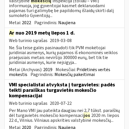
Valstybinė
mokesčių
inspekcija (toliau – VMI)
informuoja, jog gyventojai kasmet deklaruodami
pajamas turi galimybę be papildomų išlaidų skirti dalį
sumokėto Gyventojų...
Metai:
2022
Pagrindinis:
Naujiena
Ar
nuo 2019 metų liepos 1 d.
Web turinio sąrašas
2019-03-08
Ne. Šia teise galės pasinaudoti tik PVM mokėtojai
juridiniai asmenys, kurių pajamos iš ekonominės veiklos
praėjusiais metais neviršijo 300000 eurų, bet tik tie
juridiniai asmenys, kurie neįsigyja...
Metai (Archyvas):
2019
Mokesčiai:
Pridėtinės vertės
mokestis
Pagrindinis:
Mokesčių pakeitimai
VMI specialistai atvyksta į turgavietes: padės
teikti paraiškas turgavietės mokesčio
kompensacijai
Web turinio sąrašas
2020-07-22
Per Mano VMI jau pateikta daugiau nei 2,7 tūkst. paraiškų
dėl turgavietės mokesčio kompensaci
jos
2020 m. liepos
22 d., Vilnius. Vilniaus apskrities valstybinė mokesčių...
Metai:
2020
Pagrindinis:
Naujiena