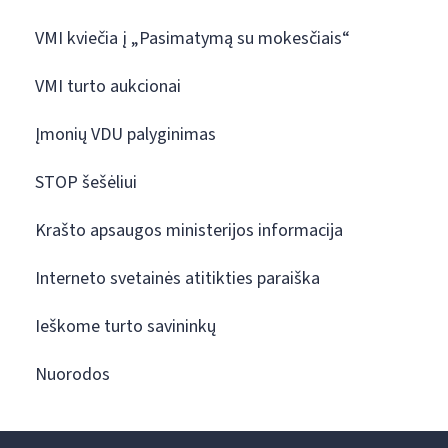
VMI kviečia į „Pasimatymą su mokesčiais“
VMI turto aukcionai
Įmonių VDU palyginimas
STOP šešėliui
Krašto apsaugos ministerijos informacija
Interneto svetainės atitikties paraiška
Ieškome turto savininkų
Nuorodos