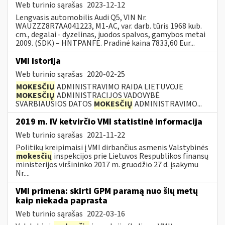
Web turinio sąrašas
2023-12-12
Lengvasis automobilis Audi Q5, VIN Nr.
WAUZZZ8R7AA041223, M1-AC, var. darb. tūris 1968 kub.
cm., degalai - dyzelinas, juodos spalvos, gamybos metai
2009. (SDK) – HNTPANFE. Pradinė kaina 7833,60 Eur...
VMI istorija
Web turinio sąrašas
2020-02-25
MOKESČIŲ
ADMINISTRAVIMO RAIDA LIETUVOJE
MOKESČIŲ
ADMINISTRACIJOS VADOVYBĖ
SVARBIAUSIOS DATOS
MOKESČIŲ
ADMINISTRAVIMO...
2019 m. IV ketvirčio VMI statistinė informacija
Web turinio sąrašas
2021-11-22
Politikų kreipimaisi į VMI dirbančius asmenis Valstybinės
mokesčių
inspekcijos prie Lietuvos Respublikos finansų
ministerijos viršininko 2017 m. gruodžio 27 d. įsakymu
Nr....
VMI primena: skirti GPM paramą nuo šių metų
kaip niekada paprasta
Web turinio sąrašas
2022-03-16