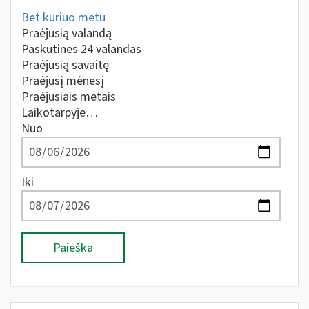
Bet kuriuo metu
Praėjusią valandą
Paskutines 24 valandas
Praėjusią savaitę
Praėjusį mėnesį
Praėjusiais metais
Laikotarpyje…
Nuo
Iki
Paieška