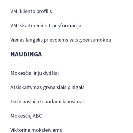
VMI kliento profilis
VMI skaitmeninė transformacija
Vienas langelis prievolėms valstybei sumokėti
NAUDINGA
Mokesčiai ir jų dydžiai
Atsiskaitymas grynaisiais pinigais
Dažniausiai užduodami klausimai
Mokesčių ABC
Viktorina moksleiviams