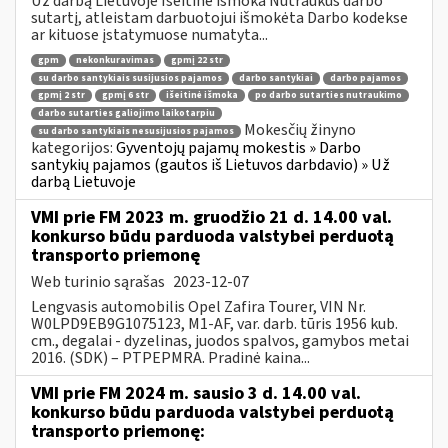
Už darbą Lietuvoje Išeitinė išmoka Nutraukus darbo
sutartį, atleistam darbuotojui išmokėta Darbo kodekse
ar kituose įstatymuose numatyta...
gpm
nekonkuravimas
gpmį 22 str
su darbo santykiais susijusios pajamos
darbo santykiai
darbo pajamos
gpmį 2 str
gpmį 6 str
išeitinė išmoka
po darbo sutarties nutraukimo
darbo sutarties galiojimo laikotarpiu
Mokesčių žinyno
su darbo santykiais nesusijusios pajamos
kategorijos:
Gyventojų pajamų mokestis » Darbo
santykių pajamos (gautos iš Lietuvos darbdavio) » Už
darbą Lietuvoje
VMI prie FM 2023 m. gruodžio 21 d. 14.00 val.
konkurso būdu parduoda valstybei perduotą
transporto priemonę
Web turinio sąrašas
2023-12-07
Lengvasis automobilis Opel Zafira Tourer, VIN Nr.
W0LPD9EB9G1075123, M1-AF, var. darb. tūris 1956 kub.
cm., degalai - dyzelinas, juodos spalvos, gamybos metai
2016. (SDK) – PTPEPMRA. Pradinė kaina...
VMI prie FM 2024 m. sausio 3 d. 14.00 val.
konkurso būdu parduoda valstybei perduotą
transporto priemonę: