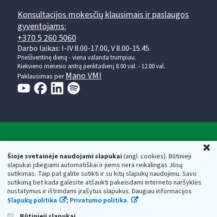
Konsultacijos mokesčių klausimais ir paslaugos
gyventojams:
+370 5 260 5060
Darbo laikas: I-IV 8.00-17.00, V 8.00-15.45.
Prieššventinę dieną - viena valanda trumpiau.
Kiekvieno mėnesio antrą penktadienį 8.00 val. - 12.00 val.
Mano VMI
Paklausimas per
Valstybinė mokesčių inspekcija prie Lietuvos
U
Respublikos finansų ministerijos
Šioje svetainėje naudojami slapukai
(angl. cookies). Būtinieji
slapukai įdiegiami automatiškai ir jiems nėra reikalingas Jūsų
Biudžetinė įstaiga. Juridinio asmens kodas — 188659752,
sutikimas. Taip pat galite sutikti ir su kitų slapukų naudojimu. Savo
adresas: Vasario 16-osios g. 14, 01107 Vilnius, Lietuva, el.paštas:
sutikimą bet kada galėsite atšaukti pakeisdami interneto naršyklės
vmi@vmi.lt
, E. pristatymo dėžutės adresas 188659752
nustatymus ir ištrindami įrašytus slapukus. Daugiau informacijos
Duomenys apie Valstybinę mokesčių inspekciją prie Lietuvos
Slapukų politika
;
Privatumo politika.
Respublikos finansų ministerijos kaupiami ir saugomi Juridinių
asmenų registre
Būtinieji slapukai