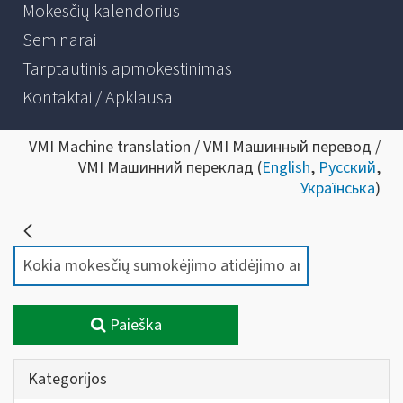
Mokesčių kalendorius
Seminarai
Tarptautinis apmokestinimas
Kontaktai / Apklausa
VMI Machine translation / VMI Машинный перевод /
VMI Машинний переклад (
English
,
Русский
,
Українська
)
Paieška
Kategorijos