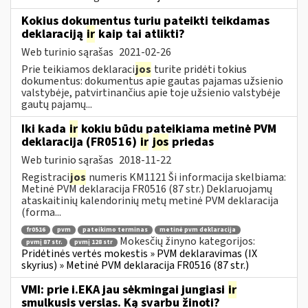
Kokius dokumentus turiu pateikti teikdamas
deklaraciją
ir
kaip tai atlikti?
Web turinio sąrašas
2021-02-26
Prie teikiamos deklaraci
jos
turite pridėti tokius
dokumentus: dokumentus apie gautas pajamas užsienio
valstybėje, patvirtinančius apie toje užsienio valstybėje
gautų pajamų...
Iki kada
ir
kokiu būdu pateikiama metinė PVM
deklaracija (FR0516)
ir
jos
priedas
Web turinio sąrašas
2018-11-22
Registraci
jos
numeris KM1121 Ši informacija skelbiama:
Metinė PVM deklaracija FR0516 (87 str.) Deklaruojamų
ataskaitinių kalendorinių metų metinė PVM deklaracija
(forma...
fr0516
pvm
pateikimo terminas
metinė pvm deklaracija
Mokesčių žinyno kategorijos:
pvmį 87 str.
pvmį 128 str
Pridėtinės vertės mokestis » PVM deklaravimas (IX
skyrius) » Metinė PVM deklaracija FR0516 (87 str.)
VMI: prie i.EKA jau sėkmingai jungiasi
ir
smulkusis verslas. Ką svarbu žinoti?