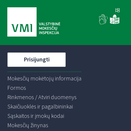
Prisijungti
Mokesčių mokėtojų informacija
Formos
Rinkmenos / Atviri duomenys
Skaičiuoklės ir pagalbininkai
Sąskaitos ir įmokų kodai
Mokesčių žinynas