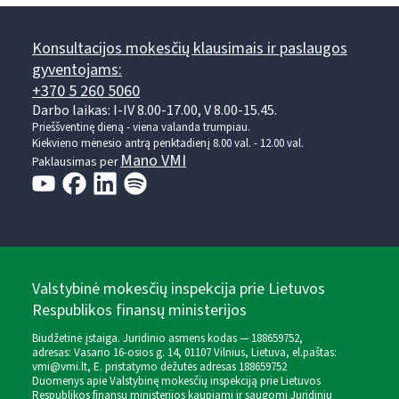
Konsultacijos mokesčių klausimais ir paslaugos
gyventojams:
+370 5 260 5060
Darbo laikas: I-IV 8.00-17.00, V 8.00-15.45.
Prieššventinę dieną - viena valanda trumpiau.
Kiekvieno mėnesio antrą penktadienį 8.00 val. - 12.00 val.
Mano VMI
Paklausimas per
Valstybinė mokesčių inspekcija prie Lietuvos
Respublikos finansų ministerijos
Biudžetinė įstaiga. Juridinio asmens kodas — 188659752,
adresas: Vasario 16-osios g. 14, 01107 Vilnius, Lietuva, el.paštas:
vmi@vmi.lt
, E. pristatymo dėžutės adresas 188659752
Duomenys apie Valstybinę mokesčių inspekciją prie Lietuvos
Respublikos finansų ministerijos kaupiami ir saugomi Juridinių