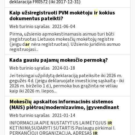
deklaracija FR0572 (iki 2017-12-31)
Kaip užsiregistruoti PVM mokėtoju
ir
kokius
dokumentus pateikti?
Web turinio sąrašas
2021-06-04
Pirma, užsienio apmokestinamasis asmuo turi būti
įregistruotas Lietuvos mokesčių mokėtojų registre
(jeigu d
ar
nėra registruotas). Užsienio juridinis asmuo
registruojasi...
Kada gausiu pajamų mokesčio permoką?
Web turinio sąrašas
2024-01-18
Jei teisingai užpildytą deklaraciją pateiksite iki 2026 m.
gegužės 4 d. (jeigu deklaruojate investicinę sąskaitą - iki
2026 m. birželio 1 d.), permoka bus grąžinta ne vėliau
kaip iki 2026 m. liepos...
Mokesčių
apskaitos informacinės sistemos
(MAIS) plėtros/modernizavimo, įgyvendinant
Web turinio sąrašas
2021-01-14
INFORMACIJA APIE NUSTATYTUS LAIMĖTOJUS
IR
KETINIMĄ SUDARYTI SUTARTIS Paslaugų pirkimai I.
PERKANČIOJI ORGANIZACIJA, ADRESAS
IR