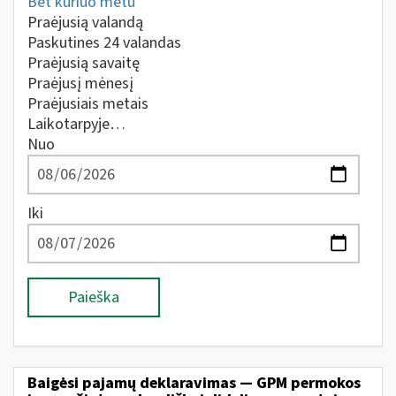
Bet kuriuo metu
Praėjusią valandą
Paskutines 24 valandas
Praėjusią savaitę
Praėjusį mėnesį
Praėjusiais metais
Laikotarpyje…
Nuo
Iki
Paieška
Baigėsi pajamų deklaravimas — GPM permokos