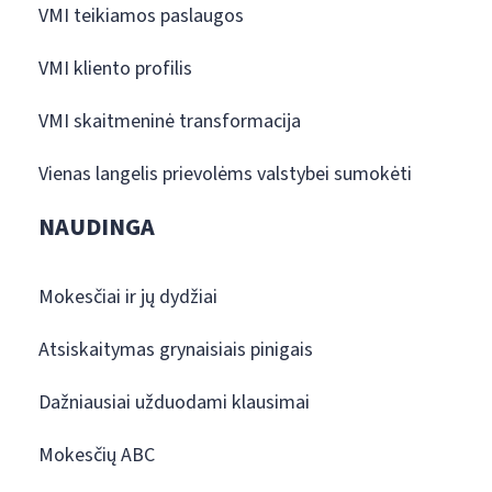
VMI teikiamos paslaugos
VMI kliento profilis
VMI skaitmeninė transformacija
Vienas langelis prievolėms valstybei sumokėti
NAUDINGA
Mokesčiai ir jų dydžiai
Atsiskaitymas grynaisiais pinigais
Dažniausiai užduodami klausimai
Mokesčių ABC