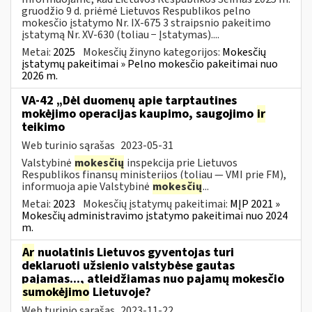
gruodžio 9 d. priėmė Lietuvos Respublikos pelno
mokesčio įstatymo Nr. IX-675 3 straipsnio pakeitimo
įstatymą Nr. XV-630 (toliau − Įstatymas)....
Metai:
2025
Mokesčių žinyno kategorijos:
Mokesčių
įstatymų pakeitimai » Pelno mokesčio pakeitimai nuo
2026 m.
VA-42 „Dėl duomenų apie tarptautines
mokėjimo operacijas kaupimo, saugojimo
ir
teikimo
Web turinio sąrašas
2023-05-31
Valstybinė
mokesčių
inspekcija prie Lietuvos
Respublikos finansų ministerijos (toliau ― VMI prie FM),
informuoja apie Valstybinė
mokesčių
...
Metai:
2023
Mokesčių įstatymų pakeitimai:
MĮP 2021 »
Mokesčių administravimo įstatymo pakeitimai nuo 2024
m.
Ar
nuolatinis Lietuvos gyventojas turi
deklaruoti užsienio valstybėse gautas
pajamas..., atleidžiamas nuo pajamų mokesčio
sumokėjimo
Lietuvoje?
Web turinio sąrašas
2023-11-22