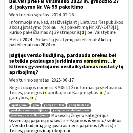
Dėl VMI prie FM viršininko 2023 m. gruodžio 27
d. įsakymo Nr. VA-99 pakeitimo
Web turinio sąrašas
2024-02-26
Informuojame, kad, atsižvelgiant į Lietuvos Respublikos
akcizų įstatymo (toliau − AĮ) pakeitimą Nr. XIV-2473[1],
kuriuo pakeičiamas AĮ 39 straipsnis[
2
] bei Valstybinė...
Metai:
2024
Mokesčių įstatymų pakeitimai:
Akcizų
pakeitimai nuo 2024 m.
įsigijęs verslo liudijimą, parduoda prekes bei
suteikia paslaugas juridiniams
asmenims
...
ir
kitiems gyventojams nesilaikydamas nustatytų
apribojimų?
Web turinio sąrašas
2025-06-17
Registracijos numeris KM0611 Ši informacija skelbiama:
Teisės, pareigos
ir
apribojimai Kai prekybos
ir
/ ar
gamybos,
ir
/...
apribojimai
gpm
gpmį 2 str 22 d
gpmį 10 str 2 d
prekybos verslo liudijimas
gamybos verslo liudijimas
Mokesčių žinyno kategorijos:
paslaugų verslo liudijimas
Gyventojų pajamų mokestis » Pajamos iš verslo/ veiklos
» Verslo liudijimą įsigijusio asmens pajamos (26 str.) »
Teisės, pareigos ir apribojimai