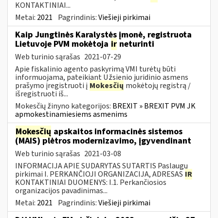
KONTAKTINIAI...
Metai:
2021
Pagrindinis:
Viešieji pirkimai
Kaip Jungtinės Karalystės įmonė, registruota
Lietuvoje PVM mokėtoja
ir
neturinti
Web turinio sąrašas
2021-07-29
Apie fiskalinio agento paskyrimą VMI turėtų būti
informuojama, pateikiant Užsienio juridinio asmens
prašymo įregistruoti į
Mokesčių
mokėtojų registrą /
išregistruoti iš...
Mokesčių žinyno kategorijos:
BREXIT » BREXIT PVM JK
apmokestinamiesiems asmenims
Mokesčių
apskaitos informacinės sistemos
(MAIS) plėtros modernizavimo, įgyvendinant
Web turinio sąrašas
2021-03-08
INFORMACIJA APIE SUDARYTAS SUTARTIS Paslaugų
pirkimai I. PERKANČIOJI ORGANIZACIJA, ADRESAS
IR
KONTAKTINIAI DUOMENYS: I.1. Perkančiosios
organizacijos pavadinimas...
Metai:
2021
Pagrindinis:
Viešieji pirkimai