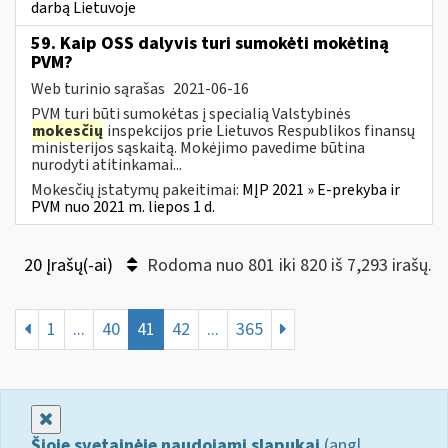
darbą Lietuvoje
59. Kaip OSS dalyvis turi sumokėti mokėtiną
PVM?
Web turinio sąrašas
2021-06-16
PVM turi būti sumokėtas į specialią Valstybinės
mokesčių
inspekcijos prie Lietuvos Respublikos finansų
ministerijos sąskaitą. Mokėjimo pavedime būtina
nurodyti atitinkamai...
Mokesčių įstatymų pakeitimai:
MĮP 2021 » E-prekyba ir
PVM nuo 2021 m. liepos 1 d.
20 Įrašų(-ai)
Rodoma nuo 801 iki 820 iš 7,293 irašų.
1
...
40
41
42
...
365
Uždaryti
Šioje svetainėje naudojami slapukai
(angl.