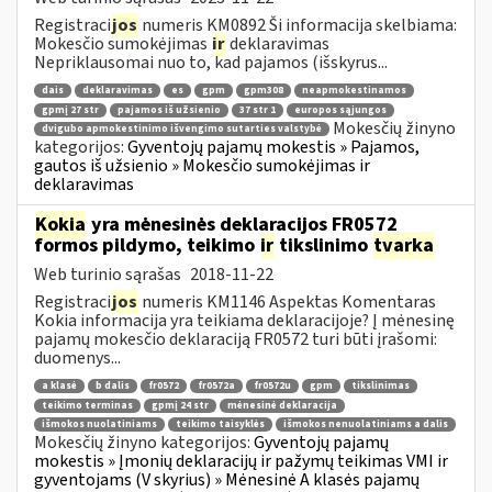
Registraci
jos
numeris KM0892 Ši informacija skelbiama:
Mokesčio sumokėjimas
ir
deklaravimas
Nepriklausomai nuo to, kad pajamos (išskyrus...
dais
deklaravimas
es
gpm
gpm308
neapmokestinamos
gpmį 27 str
pajamos iš užsienio
37 str 1
europos sąjungos
Mokesčių žinyno
dvigubo apmokestinimo išvengimo sutarties valstybė
kategorijos:
Gyventojų pajamų mokestis » Pajamos,
gautos iš užsienio » Mokesčio sumokėjimas ir
deklaravimas
Kokia
yra mėnesinės deklaracijos FR0572
formos pildymo, teikimo
ir
tikslinimo
tvarka
Web turinio sąrašas
2018-11-22
Registraci
jos
numeris KM1146 Aspektas Komentaras
Kokia informacija yra teikiama deklaracijoje? Į mėnesinę
pajamų mokesčio deklaraciją FR0572 turi būti įrašomi:
duomenys...
a klasė
b dalis
fr0572
fr0572a
fr0572u
gpm
tikslinimas
teikimo terminas
gpmį 24 str
mėnesinė deklaracija
išmokos nuolatiniams
teikimo taisyklės
išmokos nenuolatiniams a dalis
Mokesčių žinyno kategorijos:
Gyventojų pajamų
mokestis » Įmonių deklaracijų ir pažymų teikimas VMI ir
gyventojams (V skyrius) » Mėnesinė A klasės pajamų