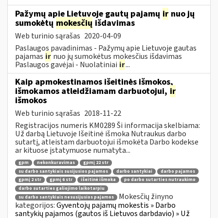
Pažymų apie Lietuvoje gautų pajamų
ir
nuo jų
sumokėtų
mokesčių
išdavimas
Web turinio sąrašas
2020-04-09
Paslaugos pavadinimas - Pažymų apie Lietuvoje gautas
pajamas
ir
nuo jų sumokėtus mokesčius išdavimas
Paslaugos gavėjai - Nuolatiniai
ir
...
Kaip apmokestinamos išeitinės išmokos,
išmokamos atleidžiamam darbuotojui,
ir
išmokos
Web turinio sąrašas
2018-11-22
Registracijos numeris KM0289 Ši informacija skelbiama:
Už darbą Lietuvoje Išeitinė išmoka Nutraukus darbo
sutartį, atleistam darbuotojui išmokėta Darbo kodekse
ar kituose įstatymuose numatyta...
gpm
nekonkuravimas
gpmį 22 str
su darbo santykiais susijusios pajamos
darbo santykiai
darbo pajamos
gpmį 2 str
gpmį 6 str
išeitinė išmoka
po darbo sutarties nutraukimo
darbo sutarties galiojimo laikotarpiu
Mokesčių žinyno
su darbo santykiais nesusijusios pajamos
kategorijos:
Gyventojų pajamų mokestis » Darbo
santykių pajamos (gautos iš Lietuvos darbdavio) » Už