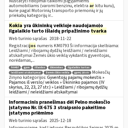
Nustatyti ribojimai taikomi įsigyjamiems
automobiliams (varomi benzinu, elektra
ar
kitu kuru),
kurie pagal Motorinių transporto priemonių ir jų
priekabų kategorijų ir...
Kokia
yra ūkininkų veikloje naudojamojo
ilgalaikio turto išlaidų pripažinimo
tvarka
Web turinio sąrašas
2018-11-22
Registraci
jos
numeris KM0793 Ši informacija skelbiama:
Leidžiami / ribojamų dydžių leidžiami / neleidžiami
atskaitymai Žemės ūkio veiklą vykdantis gyventojas,
norėdamas,...
fr0457
gpm
išlaidos
ūkininkas
ilgalaikis turtas
Mokesčių
leidžiami atskaitymai
žemės ūkio veikla
gpmį 18 str
žinyno kategorijos:
Gyventojų pajamų mokestis »
Pajamos iš verslo/ veiklos » Ūkininko pajamos (IV
skyrius, 22, 23, 27 str.) » Leidžiami / ribojamų dydžių
leidžiami / neleidžiami atskaitymai
Informacinis pranešimas dėl Pelno mokesčio
įstatymo Nr. IX-675 3 straipsnio pakeitimo
įstatymo priėmimo
Web turinio sąrašas
2025-12-18
Informuojame, kad Lietuvos Respublikos Seimas 2025 m.