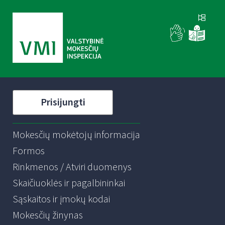
Prisijungti
Mokesčių mokėtojų informacija
Formos
Rinkmenos / Atviri duomenys
Skaičiuoklės ir pagalbininkai
Sąskaitos ir įmokų kodai
Mokesčių žinynas