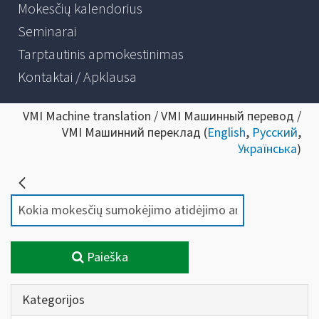
Mokesčių kalendorius
Seminarai
Tarptautinis apmokestinimas
Kontaktai / Apklausa
VMI Machine translation / VMI Машинный перевод /
VMI Машинний переклад (
English
,
Русский
,
Українська
)
Paieška
Kategorijos