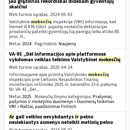
jau grąžintos rekordiškai dideliam gyventojų
skaičiui
Web turinio sąrašas
2024-05-03
Valstybinė
mokesčių
inspekcija (VMI) informuoja, kad
šiemet iš 836 tūkst. pajamų mokesčio deklaracijas
privalančių pateikti gyventojų šią pareigą laiku atliko 85
proc. Iš...
Metai:
2024
Pagrindinis:
Naujiena
VA-95 „Dėl Informacijos apie platformose
vykdomas veiklas teikimo Valstybinei
mokesčių
Web turinio sąrašas
2025-04-24
Informuojame apie priimtą Valstybinės
mokesčių
inspekcijos prie Lietuvos Respublikos finansų
ministerijos viršininko 2025 m. balandžio 23 d. įsakymą
Nr. VA-41 „Dėl...
Metai:
2025
Mokesčių žinyno kategorijos:
Prašymai,
pažymos ir mokėjimo duomenys » Duomenų teikimas
VMI » Raštai, paaiškinimai Fintech
Ar
gali veiklos nevykdantys
ir
pelno
nesiekiantys asmenys neteikti metinių pelno
Web turinio sąrašas
2024-08-01