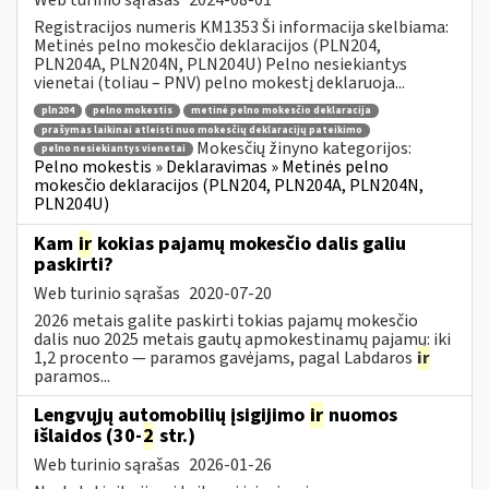
Registracijos numeris KM1353 Ši informacija skelbiama:
Metinės pelno mokesčio deklaracijos (PLN204,
PLN204A, PLN204N, PLN204U) Pelno nesiekiantys
vienetai (toliau – PNV) pelno mokestį deklaruoja...
pln204
pelno mokestis
metinė pelno mokesčio deklaracija
prašymas laikinai atleisti nuo mokesčių deklaracijų pateikimo
Mokesčių žinyno kategorijos:
pelno nesiekiantys vienetai
Pelno mokestis » Deklaravimas » Metinės pelno
mokesčio deklaracijos (PLN204, PLN204A, PLN204N,
PLN204U)
Kam
ir
kokias pajamų mokesčio dalis galiu
paskirti?
Web turinio sąrašas
2020-07-20
2026 metais galite paskirti tokias pajamų mokesčio
dalis nuo 2025 metais gautų apmokestinamų pajamų: iki
1,2 procento — paramos gavėjams, pagal Labdaros
ir
paramos...
Lengvųjų automobilių įsigijimo
ir
nuomos
išlaidos (30-
2
str.)
Web turinio sąrašas
2026-01-26