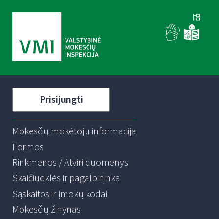
Prisijungti
Mokesčių mokėtojų informacija
Formos
Rinkmenos / Atviri duomenys
Skaičiuoklės ir pagalbininkai
Sąskaitos ir įmokų kodai
Mokesčių žinynas