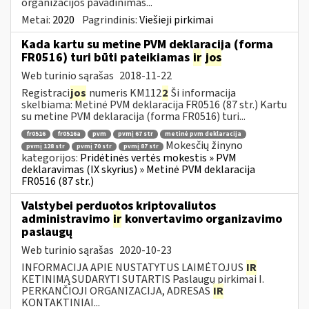
organizacijos pavadinimas...
Metai:
2020
Pagrindinis:
Viešieji pirkimai
Kada kartu su metine PVM deklaracija (forma
FR0516) turi būti pateikiamas
ir
jos
Web turinio sąrašas
2018-11-22
Registraci
jos
numeris KM112
2
Ši informacija
skelbiama: Metinė PVM deklaracija FR0516 (87 str.) Kartu
su metine PVM deklaracija (forma FR0516) turi...
fr0516
fr0516a
pvm
pvmį 67 str
metinė pvm deklaracija
Mokesčių žinyno
pvmį 128 str
pvmį 70 str
pvmį 87 str
kategorijos:
Pridėtinės vertės mokestis » PVM
deklaravimas (IX skyrius) » Metinė PVM deklaracija
FR0516 (87 str.)
Valstybei perduotos kriptovaliutos
administravimo
ir
konvertavimo organizavimo
paslaugų
Web turinio sąrašas
2020-10-23
INFORMACIJA APIE NUSTATYTUS LAIMĖTOJUS
IR
KETINIMĄ SUDARYTI SUTARTIS Paslaugų pirkimai I.
PERKANČIOJI ORGANIZACIJA, ADRESAS
IR
KONTAKTINIAI...