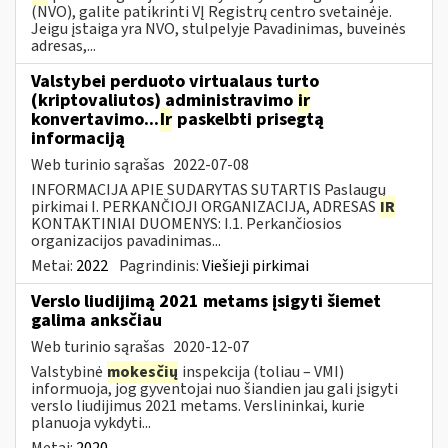
(NVO), galite patikrinti VĮ Registrų centro svetainėje.
Jeigu įstaiga yra NVO, stulpelyje Pavadinimas, buveinės
adresas,...
Valstybei perduoto virtualaus turto
(kriptovaliutos) administravimo
ir
konvertavimo...
Ir
paskelbti prisegtą
informaciją
Web turinio sąrašas
2022-07-08
INFORMACIJA APIE SUDARYTAS SUTARTIS Paslaugų
pirkimai I. PERKANČIOJI ORGANIZACIJA, ADRESAS
IR
KONTAKTINIAI DUOMENYS: I.1. Perkančiosios
organizacijos pavadinimas...
Metai:
2022
Pagrindinis:
Viešieji pirkimai
Verslo liudijimą 2021 metams įsigyti šiemet
galima anksčiau
Web turinio sąrašas
2020-12-07
Valstybinė
mokesčių
inspekcija (toliau – VMI)
informuoja, jog gyventojai nuo šiandien jau gali įsigyti
verslo liudijimus 2021 metams. Verslininkai, kurie
planuoja vykdyti...
Metai:
2020