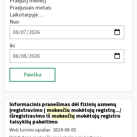
Praėjusį mėnesį
Praėjusiais metais
Laikotarpyje…
Nuo
Iki
Paieška
Informacinis pranešimas dėl fizinių asmenų
įregistravimo į
mokesčių
mokėtojų registrą.../
išregistravimo iš
mokesčių
mokėtojų registro
taisyklių pakeitimo
Web turinio sąrašas
2024-08-05