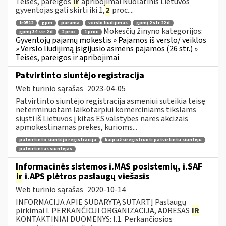
Teisės, pareigos
ir
apribojimai Nuolatinis Lietuvos
gyventojas gali skirti iki 1,
2
proc....
fr0512
gpm
parama
verslo liudijimas
gpmį 2 str 22 d
Mokesčių žinyno kategorijos:
gpmį 34 str 2 d
2 proc
1 proc
Gyventojų pajamų mokestis » Pajamos iš verslo/ veiklos
» Verslo liudijimą įsigijusio asmens pajamos (26 str.) »
Teisės, pareigos ir apribojimai
Patvirtinto siuntėjo registracija
Web turinio sąrašas
2023-04-05
Patvirtinto siuntėjo registracija asmeniui suteikia teisę
neterminuotam laikotarpiui komerciniams tikslams
siųsti iš Lietuvos į kitas ES valstybes nares akcizais
apmokestinamas prekes, kurioms...
patvirtinto siuntėjo registracija
kaip užsiregistruoti patvirtintu siuntėju
patvirtintas siuntėjas
Informacinės sistemos i.MAS posistemių, i.SAF
ir
i.APS plėtros paslaugų viešasis
Web turinio sąrašas
2020-10-14
INFORMACIJA APIE SUDARYTĄ SUTARTĮ Paslaugų
pirkimai I. PERKANČIOJI ORGANIZACIJA, ADRESAS
IR
KONTAKTINIAI DUOMENYS: I.1. Perkančiosios