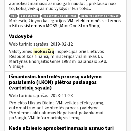
apmokestinamasis asmuo gali naudoti, priklauso nuo
to, kokią veiklą asmuo vykdys ir kur toks...
oss
oss schemos
oss schemų naudojimas
kokia oss schema priklauso
Mokesčių žinyno kategorijos:
VMI elektroninės sistemos
» Kitos sistemos » MOSS (Mini One Stop Shop)
Vadovybė
Web turinio sąrašas
2019-02-12
Valstybinės
mokesčių
inspekcijos prie Lietuvos
Respublikos finansų ministerijos viršininkas Dr.
Martynas Endrijaitis Gimė 1988 m. balandžio 29 d.
Vilniuje...
Išmaniosios kontrolės procesų valdymo
posistemio (i.KON) plėtros paslaugos
(vartotojų sąsaja)
Web turinio sąrašas
2023-11-28
Projekto tikslas Didinti VMI veiklos efektyvumą,
automatizuojant kontrolės procesų valdymą.
Problemos aktualumas Nepaisant pakankamai
pažangių VMI informacinių sistemų,...
Kada užsienio apmokestinamasis asmuo turi