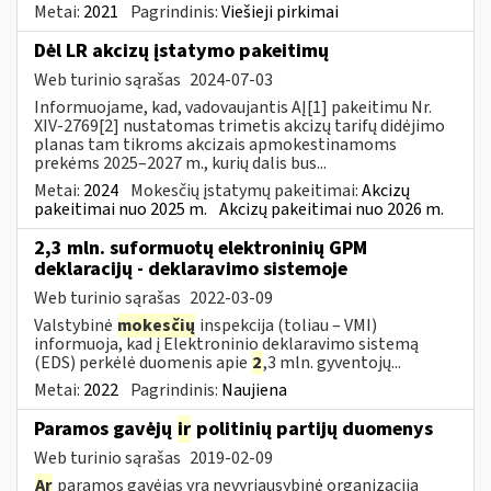
Metai:
2021
Pagrindinis:
Viešieji pirkimai
Dėl LR akcizų įstatymo pakeitimų
Web turinio sąrašas
2024-07-03
Informuojame, kad, vadovaujantis AĮ[1] pakeitimu Nr.
XIV-2769[2] nustatomas trimetis akcizų tarifų didėjimo
planas tam tikroms akcizais apmokestinamoms
prekėms 2025–2027 m., kurių dalis bus...
Metai:
2024
Mokesčių įstatymų pakeitimai:
Akcizų
pakeitimai nuo 2025 m.
Akcizų pakeitimai nuo 2026 m.
2,3 mln. suformuotų elektroninių GPM
deklaracijų - deklaravimo sistemoje
Web turinio sąrašas
2022-03-09
Valstybinė
mokesčių
inspekcija (toliau – VMI)
informuoja, kad į Elektroninio deklaravimo sistemą
(EDS) perkėlė duomenis apie
2
,3 mln. gyventojų...
Metai:
2022
Pagrindinis:
Naujiena
Paramos gavėjų
ir
politinių partijų duomenys
Web turinio sąrašas
2019-02-09
Ar
paramos gavėjas yra nevyriausybinė organizacija