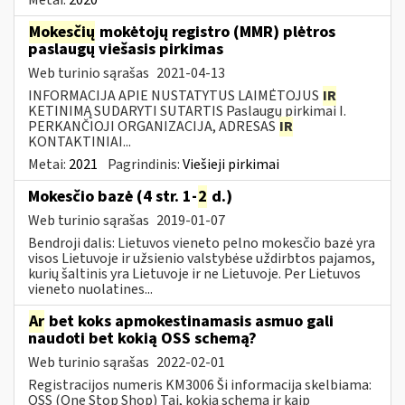
Mokesčių
mokėtojų registro (MMR) plėtros
paslaugų viešasis pirkimas
Web turinio sąrašas
2021-04-13
INFORMACIJA APIE NUSTATYTUS LAIMĖTOJUS
IR
KETINIMĄ SUDARYTI SUTARTIS Paslaugų pirkimai I.
PERKANČIOJI ORGANIZACIJA, ADRESAS
IR
KONTAKTINIAI...
Metai:
2021
Pagrindinis:
Viešieji pirkimai
Mokesčio bazė (4 str. 1-
2
d.)
Web turinio sąrašas
2019-01-07
Bendroji dalis: Lietuvos vieneto pelno mokesčio bazė yra
visos Lietuvoje ir užsienio valstybėse uždirbtos pajamos,
kurių šaltinis yra Lietuvoje ir ne Lietuvoje. Per Lietuvos
vieneto nuolatines...
Ar
bet koks apmokestinamasis asmuo gali
naudoti bet kokią OSS schemą?
Web turinio sąrašas
2022-02-01
Registracijos numeris KM3006 Ši informacija skelbiama:
OSS (One Stop Shop) Tai, kokią schemą ir kaip