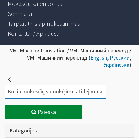
Mokesčių kalendorius
Seminarai
Tarptautinis apmokestinimas
Kontaktai / Apklausa
VMI Machine translation / VMI Машинный перевод /
VMI Машинний переклад (
English
,
Русский
,
Українська
)
Paieška
Kategorijos