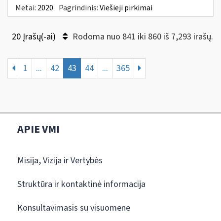
Metai:
2020
Pagrindinis:
Viešieji pirkimai
20 Įrašų(-ai)
Rodoma nuo 841 iki 860 iš 7,293 irašų.
1
...
42
43
44
...
365
APIE VMI
Misija, Vizija ir Vertybės
Struktūra ir kontaktinė informacija
Konsultavimasis su visuomene