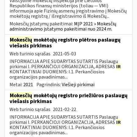
Valstybinė mokesčių inspekcija prie Lietuvos
Respublikos finansų ministerijos (toliau — VMI)
informuoja apie Fizinių asmenų įregistravimo į Mokesčių
mokėtojų registrą / išregistravimo iš Mokesčių...
Mokesčių įstatymų pakeitimai:
MĮP 2021 » Mokesčių
administravimo įstatymo pakeitimai nuo 2024 m.
Mokesčių
mokėtojų registro plėtros paslaugų
viešasis pirkimas
Web turinio sąrašas
2021-05-03
INFORMACIJA APIE SUDARYTAS SUTARTIS Paslaugų
pirkimai I. PERKANČIOJI ORGANIZACIJA, ADRESAS
IR
KONTAKTINIAI DUOMENYS: I.1. Perkančiosios
organizacijos pavadinimas...
Metai:
2021
Pagrindinis:
Viešieji pirkimai
Mokesčių
mokėtojų registro priežiūros paslaugų
viešasis pirkimas
Web turinio sąrašas
2021-02-22
INFORMACIJA APIE SUDARYTAS SUTARTIS Paslaugų
pirkimai I. PERKANČIOJI ORGANIZACIJA, ADRESAS
IR
KONTAKTINIAI DUOMENYS: I.1. Perkančiosios
organizacijos pavadinimas...