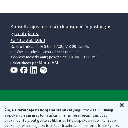
Konsultacijos mokesčių klausimais ir paslaugos
gyventojams:
+370 5 260 5060
Darbo laikas: I-IV 8.00-17.00, V 8.00-15.45.
Prieššventinę dieną - viena valanda trumpiau.
Kiekvieno mėnesio antrą penktadienį 8.00 val. - 12.00 val.
Mano VMI
Paklausimas per
Valstybinė mokesčių inspekcija prie Lietuvos
U
Respublikos finansų ministerijos
Šioje svetainėje naudojami slapukai
(angl. cookies). Būtinieji
slapukai įdiegiami automatiškai ir jiems nėra reikalingas Jūsų
Biudžetinė įstaiga. Juridinio asmens kodas — 188659752,
sutikimas. Taip pat galite sutikti ir su kitų slapukų naudojimu. Savo
adresas: Vasario 16-osios g. 14, 01107 Vilnius, Lietuva, el.paštas:
sutikimą bet kada galėsite atšaukti pakeisdami interneto naršyklės