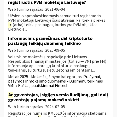
registruotis PVM mokėtoju Lietuvoje?
Web turinio sąrašas
2021-06-04
Užsienio apmokestinamasis asmuo turi registruotis
PVM mokėtoju Lietuvoje šiais atvejais: kai tiekia prekes
ir
(arba) teikia paslaugas, kurios yra PVM objektas
Lietuvoje...
Informacinis pranešimas dėl kriptoturto
paslaugų teikėjų duomenų teikimo
Web turinio sąrašas
2025-09-05
Valstybinė mokesčių inspekcija prie Lietuvos
Respublikos finansų ministerijos (toliau — VMI prie FM)
informuoja apie pareigą kriptoturto paslaugų
teikėjams, su turtu susietų žetonų emitentams,...
Metai:
2025
Mokesčių žinyno kategorijos:
Prašymai,
pažymos ir mokėjimo duomenys » Duomenų teikimas
VMI » Raštai, paaiškinimai Fintech
Ar
gyventojas, įsigijęs verslo liudijimą, gali dalį
gyventojų pajamų mokesčio skirti
Web turinio sąrašas
2024-02-05
Registracijos numeris KM0610 Ši informacija skelbiama: