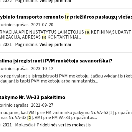
:
2022
Pagrindinis:
Viešieji pirkimai
ybinio transporto remonto
ir
priežiūros paslaugų viešas
urinio sąrašas
2021-07-20
RMACIJA APIE NUSTATYTUS LAIMĖTOJUS
IR
KETINIMĄ SUDARYTI 
NIZACIJA, ADRESAS
IR
KONTAKTINIAI...
:
2021
Pagrindinis:
Viešieji pirkimai
lima įsiregistruoti PVM mokėtoju savanoriškai?
urinio sąrašas
2023-10-12
 neprivalantis įsiregistruoti PVM mokėtoju, tačiau vykdantis (k
daujantis tapti PVM mokėtoju arba numatantis...
įsakymo Nr. VA-33 pakeitimo
urinio sąrašas
2021-09-27
muojame, kad VMI prie FM viršininko įsakymu Nr. VA-53[1] pripažint
mas Nr. VA-33[
2
]. VMI prie FM VA-33 pripažintas...
:
2021
Mokesčiai:
Pridėtinės vertės mokestis