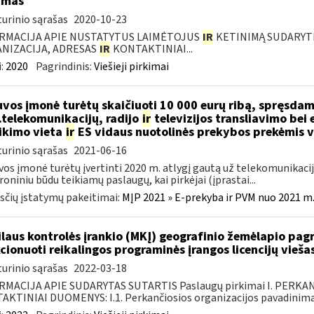
imas
urinio sąrašas
2020-10-23
RMACIJA APIE NUSTATYTUS LAIMĖTOJUS
IR
KETINIMĄ SUDARYTI 
NIZACIJA, ADRESAS
IR
KONTAKTINIAI...
:
2020
Pagrindinis:
Viešieji pirkimai
uvos įmonė turėtų skaičiuoti 10 000 eurų ribą, spręsdam
..telekomunikacijų, radijo
ir
televizijos transliavimo bei
ikimo vieta
ir
ES vidaus nuotolinės prekybos prekėmis v
urinio sąrašas
2021-06-16
vos įmonė turėtų įvertinti 2020 m. atlygį gautą už telekomunikacij
roniniu būdu teikiamų paslaugų, kai pirkėjai (įprastai...
čių įstatymų pakeitimai:
MĮP 2021 » E-prekyba ir PVM nuo 2021 m. 
laus kontrolės įrankio (MKĮ) geografinio žemėlapio pag
cionuoti reikalingos programinės įrangos licencijų vieša
urinio sąrašas
2022-03-18
RMACIJA APIE SUDARYTAS SUTARTIS Paslaugų pirkimai I. PERK
KTINIAI DUOMENYS: I.1. Perkančiosios organizacijos pavadinimas