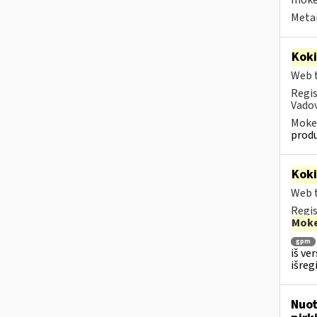
mokes
Metai
Kok
Web t
Regis
Vadov
Mokes
produ
Kok
Web t
Regis
Moke
gpm
iš ve
išreg
Nuot