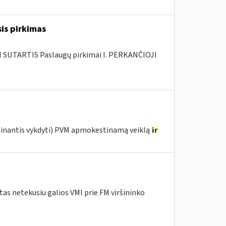
is pirkimas
SUTARTIS Paslaugų pirkimai I. PERKANČIOJI
etinantis vykdyti) PVM apmokestinamą veiklą
ir
as netekusiu galios VMI prie FM viršininko