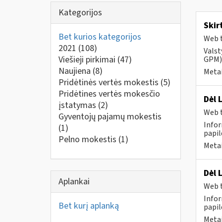
Kategorijos
Skir
Bet kurios kategorijos
Web t
2021
(108)
Valst
Viešieji pirkimai
(47)
GPM) 
Naujiena
(8)
Metai
Pridėtinės vertės mokestis
(5)
Pridėtines vertės mokesčio
Dėl 
įstatymas
(2)
Web t
Gyventojų pajamų mokestis
Infor
(1)
papil
Pelno mokestis
(1)
Metai
Dėl 
Aplankai
Web t
Infor
Bet kurį aplanką
papil
Metai