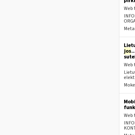
pirk
Web t
INFO
ORGA
Metai
Liet
jos
.
sute
Web t
Lietu
elekt
Mokes
Mobi
funk
Web t
INFO
KONTA