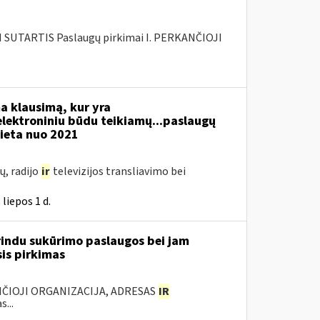
SUTARTIS Paslaugų pirkimai I. PERKANČIOJI
a klausimą, kur yra
 elektroniniu būdu teikiamų...paslaugų
ieta nuo 2021
ų, radijo
ir
televizijos transliavimo bei
liepos 1 d.
rindu sukūrimo paslaugos bei jam
sis pirkimas
ANČIOJI ORGANIZACIJA, ADRESAS
IR
...