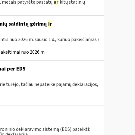
21 metais patyrėte pastatų
ar
kitų statinių
inių saldintų gėrimų
ir
iantis nuo 2026 m. sausio 1 d., kuriuo pakeičiamas /
pakeitimai nuo 2026 m.
ai per EDS
ie turėjo, tačiau nepateikė pajamų deklaracijos,
roninio deklaravimo sistemą (EDS) pateikti:
deklaraciją....