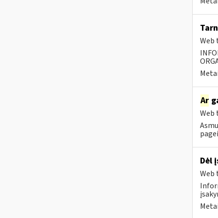
Metai
Tarn
Web t
INFO
ORGA
Metai
Ar
ga
Web t
Asmuo
pagei
Dėl 
Web t
Infor
įsaky
Metai