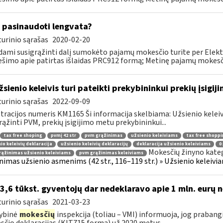
 pasinaudoti lengvata?
urinio sąrašas
2020-02-20
ami susigrąžinti dalį sumokėto pajamų mokesčio turite per Elekt
šimo apie patirtas išlaidas PRC912 formą; Metinę pajamų mokesčio 
žsienio keleivis turi pateikti prekybininkui prekių įsigij
urinio sąrašas
2022-09-09
tracijos numeris KM1165 Ši informacija skelbiama: Užsienio kelei
rąžinti PVM, prekių įsigijimo metu prekybininkui...
tax free shoping
pvmį 42 str
pvm grąžinimas
užsienio keleiviams
tax free shoppi
io keleivių deklaracija
užsienio keleivių deklaracijų
deklaracija užsienio keleiviams
0
Mokesčių žinyno kateg
ąžinimas užsienio keleiviams
pvm grąžinimas keleiviams
nimas užsienio asmenims (42 str., 116–119 str.) » Užsienio keleiviam
 3,6 tūkst. gyventojų dar nedeklaravo apie 1 mln. eurų 
urinio sąrašas
2021-03-23
ybinė
mokesčių
inspekcija (toliau – VMI) informuoja, jog praban