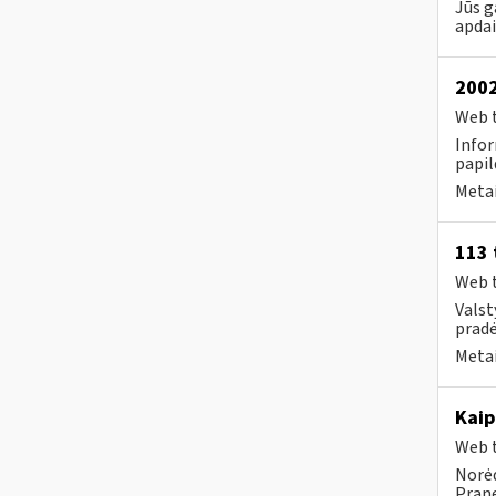
Jūs g
apda
2002
Web t
Infor
papil
Metai
113 
Web t
Valst
pradė
Metai
Kaip
Web t
Norėd
Prane