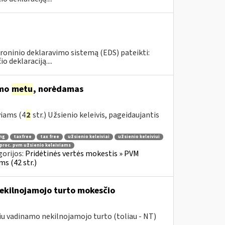
roninio deklaravimo sistemą (EDS) pateikti:
deklaraciją....
imo
metu
, norėdamas
viams (4
2
str.) Užsienio keleivis, pageidaujantis
ng
taxfree
tax free
užsienio keleiviai
užsienio keleiviui
 proc. pvm užsienio keleiviams
orijos:
Pridėtinės vertės mokestis » PVM
s (42 str.)
nekilnojamojo turto mokesčio
giu vadinamo nekilnojamojo turto (toliau - NT)