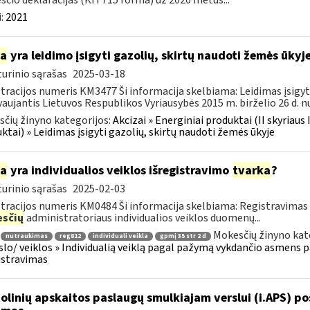
čio deklaracijas (KIT715 forma) už 2020 metus...
:
2021
ia
yra leidimo įsigyti gazolių, skirtų naudoti žemės ūky
urinio sąrašas
2025-03-18
tracijos numeris KM3477 Ši informacija skelbiama: Leidimas įsigyt
aujantis Lietuvos Respublikos Vyriausybės 2015 m. birželio 26 d. nu
čių žinyno kategorijos:
Akcizai » Energiniai produktai (II skyriaus 
ktai) » Leidimas įsigyti gazolių, skirtų naudoti žemės ūkyje
ia
yra individualios veiklos išregistravimo
tvarka
?
urinio sąrašas
2025-02-03
tracijos numeris KM0484 Ši informacija skelbiama: Registravimas
sčių
administratoriaus individualios veiklos duomenų...
Mokesčių žinyno kat
nutraukimas
reg812
individuali veikla
gpmį 35 str 2 d
rslo/ veiklos » Individualią veiklą pagal pažymą vykdančio asmens p
istravimas
olinių apskaitos paslaugų smulkiajam verslui (i.APS) po