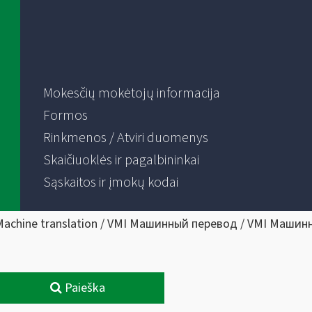
Mokesčių mokėtojų informacija
Formos
Rinkmenos / Atviri duomenys
Skaičiuoklės ir pagalbininkai
Sąskaitos ir įmokų kodai
Machine translation / VMI Машинный перевод / VMI Машин
Paieška