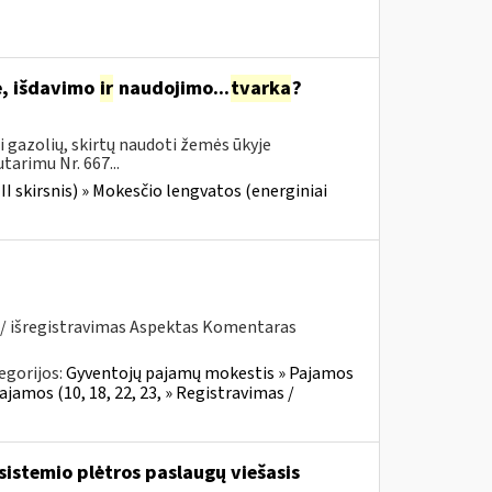
je, išdavimo
ir
naudojimo...
tvarka
?
i gazolių, skirtų naudoti žemės ūkyje
tarimu Nr. 667...
III skirsnis) » Mokesčio lengvatos (energiniai
 / išregistravimas Aspektas Komentaras
egorijos:
Gyventojų pajamų mokestis » Pajamos
ajamos (10, 18, 22, 23, » Registravimas /
sistemio plėtros paslaugų viešasis