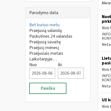
Akciz
Parodymo data
Nuot
pirk
Bet kuriuo metu
Web t
Praėjusią valandą
INFO
Paskutines 24 valandas
KONTA
Praėjusią savaitę
Metai
Praėjusį mėnesį
Praėjusiais metais
Liet
Laikotarpyje…
pasl
Nuo
Iki
Web t
INFO
KONTA
Metai
Paieška
Už k
Web t