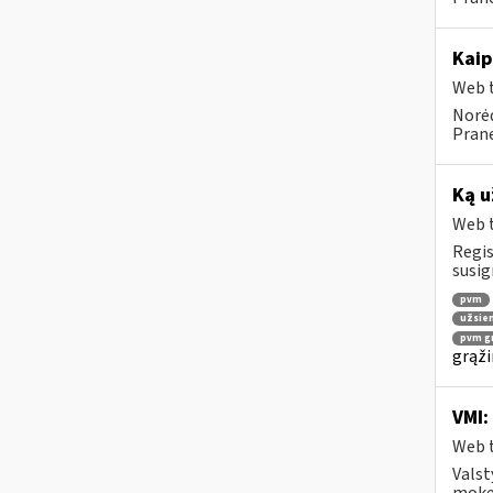
Kaip
Web t
Norėd
Prane
Ką u
Web t
Regis
susig
pvm
užsien
pvm gr
grąži
VMI:
Web t
Valst