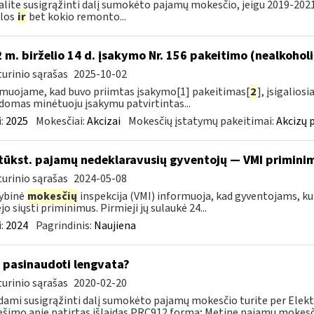
alite susigrąžinti dalį sumokėto pajamų mokesčio, jeigu 2019-20
ilos
ir
bet kokio remonto...
 m. birželio 14 d. įsakymo Nr. 156 pakeitimo (nealkohol
urinio sąrašas
2025-10-02
muojame, kad buvo priimtas įsakymo[1] pakeitimas[
2
], įsigalios
domas minėtuoju įsakymu patvirtintas...
:
2025
Mokesčiai:
Akcizai
Mokesčių įstatymų pakeitimai:
Akcizų 
tūkst. pajamų nedeklaravusių gyventojų — VMI priminim
urinio sąrašas
2024-05-08
ybinė
mokesčių
inspekcija (VMI) informuoja, kad gyventojams, kur
jo siųsti priminimus. Pirmieji jų sulaukė 24...
:
2024
Pagrindinis:
Naujiena
 pasinaudoti lengvata?
urinio sąrašas
2020-02-20
ami susigrąžinti dalį sumokėto pajamų mokesčio turite per Elekt
šimo apie patirtas išlaidas PRC912 formą; Metinę pajamų mokesčio 