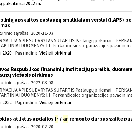
ų pakeitimai 2022 m.
olinių apskaitos paslaugų smulkiajam verslui (i.APS) po
imas
urinio sąrašas
2020-11-03
RMACIJA APIE SUDARYTAS SUTARTIS Paslaugų pirkimai I. PERK
KTINIAI DUOMENYS: I.1. Perkančiosios organizacijos pavadinimas
:
2020
Pagrindinis:
Viešieji pirkimai
uvos Respublikos finansinių institucijų poreikių duomen
augų viešasis pirkimas
urinio sąrašas
2022-08-08
RMACIJA APIE SUDARYTAS SUTARTIS Paslaugų pirkimai I. PERK
KTINIAI DUOMENYS: I.1. Perkančiosios organizacijos pavadinimas
:
2022
Pagrindinis:
Viešieji pirkimai
okius atliktus apdailos
ir
/
ar
remonto darbus galite pas
urinio sąrašas
2020-02-20