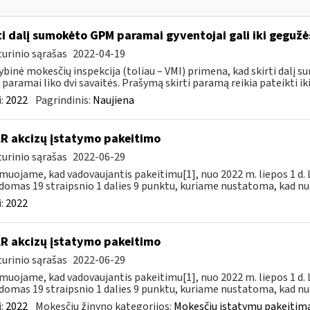
ti dalį sumokėto GPM paramai gyventojai gali iki geguž
urinio sąrašas
2022-04-19
ybinė mokesčių inspekcija (toliau – VMI) primena, kad skirti dalį
paramai liko dvi savaitės. Prašymą skirti paramą reikia pateikti iki
:
2022
Pagrindinis:
Naujiena
LR akcizų įstatymo pakeitimo
urinio sąrašas
2022-06-29
muojame, kad vadovaujantis pakeitimu[1], nuo 2022 m. liepos 1 d.
domas 19 straipsnio 1 dalies 9 punktu, kuriame nustatoma, kad nuo
:
2022
LR akcizų įstatymo pakeitimo
urinio sąrašas
2022-06-29
muojame, kad vadovaujantis pakeitimu[1], nuo 2022 m. liepos 1 d.
domas 19 straipsnio 1 dalies 9 punktu, kuriame nustatoma, kad nuo
:
2022
Mokesčių žinyno kategorijos:
Mokesčių įstatymų pakeitima