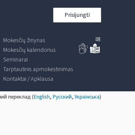
Prisijungti
Mokesčių žinynas
Mokesčių kalendorius
Seminarai
Tarptautinis apmokestinimas
Kontaktai / Apklausa
ний переклад (
English
,
Русский
,
Українська
)