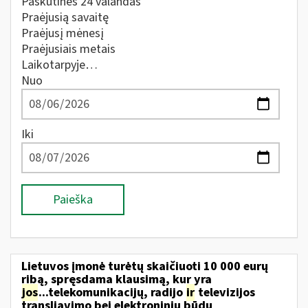
Paskutines 24 valandas
Praėjusią savaitę
Praėjusį mėnesį
Praėjusiais metais
Laikotarpyje…
Nuo
Iki
Paieška
Lietuvos įmonė turėtų skaičiuoti 10 000 eurų
ribą, spręsdama klausimą, kur yra
jos
...telekomunikacijų, radijo
ir
televizijos
transliavimo bei elektroniniu būdu