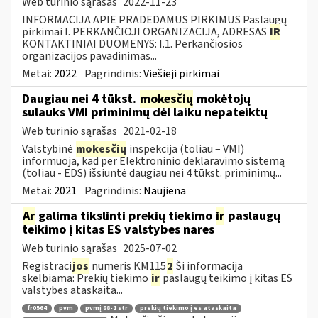
Web turinio sąrašas
2022-11-23
INFORMACIJA APIE PRADEDAMUS PIRKIMUS Paslaugų
pirkimai I. PERKANČIOJI ORGANIZACIJA, ADRESAS
IR
KONTAKTINIAI DUOMENYS: I.1. Perkančiosios
organizacijos pavadinimas...
Metai:
2022
Pagrindinis:
Viešieji pirkimai
Daugiau nei 4 tūkst.
mokesčių
mokėtojų
sulauks VMI priminimų dėl laiku nepateiktų
Web turinio sąrašas
2021-02-18
Valstybinė
mokesčių
inspekcija (toliau – VMI)
informuoja, kad per Elektroninio deklaravimo sistemą
(toliau - EDS) išsiuntė daugiau nei 4 tūkst. priminimų...
Metai:
2021
Pagrindinis:
Naujiena
Ar
galima tikslinti prekių tiekimo
ir
paslaugų
teikimo į kitas ES valstybes nares
Web turinio sąrašas
2025-07-02
Registraci
jos
numeris KM115
2
Ši informacija
skelbiama: Prekių tiekimo
ir
paslaugų teikimo į kitas ES
valstybes ataskaita...
fr0564
pvm
pvmį 88-1 str
prekių tiekimo į es ataskaita