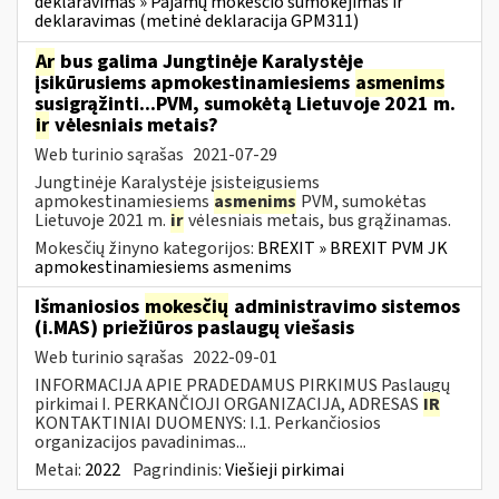
deklaravimas » Pajamų mokesčio sumokėjimas ir
deklaravimas (metinė deklaracija GPM311)
Ar
bus galima Jungtinėje Karalystėje
įsikūrusiems apmokestinamiesiems
asmenims
susigrąžinti...PVM, sumokėtą Lietuvoje 2021 m.
ir
vėlesniais metais?
Web turinio sąrašas
2021-07-29
Jungtinėje Karalystėje įsisteigusiems
apmokestinamiesiems
asmenims
PVM, sumokėtas
Lietuvoje 2021 m.
ir
vėlesniais metais, bus grąžinamas.
Mokesčių žinyno kategorijos:
BREXIT » BREXIT PVM JK
apmokestinamiesiems asmenims
Išmaniosios
mokesčių
administravimo sistemos
(i.MAS) priežiūros paslaugų viešasis
Web turinio sąrašas
2022-09-01
INFORMACIJA APIE PRADEDAMUS PIRKIMUS Paslaugų
pirkimai I. PERKANČIOJI ORGANIZACIJA, ADRESAS
IR
KONTAKTINIAI DUOMENYS: I.1. Perkančiosios
organizacijos pavadinimas...
Metai:
2022
Pagrindinis:
Viešieji pirkimai