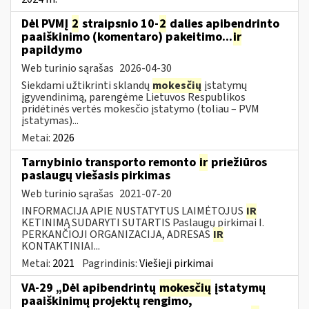
Dėl PVMĮ
2
straipsnio 10-
2
dalies apibendrinto
paaiškinimo (komentaro) pakeitimo...
ir
papildymo
Web turinio sąrašas
2026-04-30
Siekdami užtikrinti sklandų
mokesčių
įstatymų
įgyvendinimą, parengėme Lietuvos Respublikos
pridėtinės vertės mokesčio įstatymo (toliau – PVM
įstatymas)...
Metai:
2026
Tarnybinio transporto remonto
ir
priežiūros
paslaugų viešasis pirkimas
Web turinio sąrašas
2021-07-20
INFORMACIJA APIE NUSTATYTUS LAIMĖTOJUS
IR
KETINIMĄ SUDARYTI SUTARTIS Paslaugų pirkimai I.
PERKANČIOJI ORGANIZACIJA, ADRESAS
IR
KONTAKTINIAI...
Metai:
2021
Pagrindinis:
Viešieji pirkimai
VA-29 „Dėl apibendrintų
mokesčių
įstatymų
paaiškinimų projektų rengimo,