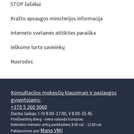
STOP šešėliui
Krašto apsaugos ministerijos informacija
Interneto svetainės atitikties paraiška
Ieškome turto savininkų
Nuorodos
Konsultacijos mokesčių klausimais ir paslaugos
gyventojams:
+370 5 260 5060
Darbo laikas: I-IV 8.00-17.00, V 8.00-15.45.
Prieššventinę dieną - viena valanda trumpiau.
Kiekvieno mėnesio antrą penktadienį 8.00 val. - 12.00 val.
Mano VMI
Paklausimas per