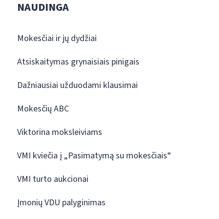
NAUDINGA
Mokesčiai ir jų dydžiai
Atsiskaitymas grynaisiais pinigais
Dažniausiai užduodami klausimai
Mokesčių ABC
Viktorina moksleiviams
VMI kviečia į „Pasimatymą su mokesčiais“
VMI turto aukcionai
Įmonių VDU palyginimas