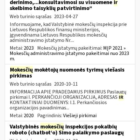
derinimo,...konsultavimosi su visuomene
ir
skelbimo taisyklių patvirtinimo“
Web turinio sąrašas
2023-04-27
Informuojame, kad Valstybinė mokesčių inspekcija prie
Lietuvos Respublikos finansų ministerijos,
įgyvendinama Lietuvos Respublikos mokesčių
administravimo įstatymo Nr....
Metai:
2023
Mokesčių įstatymų pakeitimai:
MĮP 2021 »
Mokesčių administravimo įstatymo pakeitimai nuo 2023
m.
Mokesčių
mokėtojų nuomonės tyrimų viešasis
pirkimas
Web turinio sąrašas
2020-10-11
INFORMACIJA APIE PRADEDAMUS PIRKIMUS Paslaugų
pirkimai I. PERKANČIOJI ORGANIZACIJA, ADRESAS
IR
KONTAKTINIAI DUOMENYS: I.1. Perkančiosios
organizacijos pavadinimas...
Metai:
2020
Pagrindinis:
Viešieji pirkimai
Valstybinės
mokesčių
inspekcijos pokalbių
roboto (chatbot‘o) Simo palaikymo paslaugų