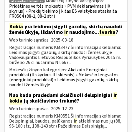
Mokesčių žinyno kategorijos:
ataskaitos tikslinimas
Pridėtinės vertės mokestis » PVM deklaravimas (IX
skyrius) » Prekių tiekimo į kitas ES valstybes ataskaita
FR0564 (88-1, 88-2 str.)
Kokia
yra leidimo įsigyti gazolių, skirtų naudoti
žemės ūkyje, išdavimo
ir
naudojimo...
tvarka
?
Web turinio sąrašas
2025-03-18
Registracijos numeris KM3477 Ši informacija skelbiama:
Leidimas įsigyti gazolių, skirtų naudoti žemės ūkyje
Vadovaujantis Lietuvos Respublikos Vyriausybės 2015 m.
birželio 26 d. nutarimu Nr. 667...
Mokesčių žinyno kategorijos:
Akcizai » Energiniai
produktai (II skyriaus III skirsnis) » Mokesčio lengvatos
(energiniai produktai) » Leidimas įsigyti gazolių, skirtų
naudoti žemės ūkyje
Nuo kada pradedami skaičiuoti delspinigiai
ir
kokia
jų skaičiavimo trukmė?
Web turinio sąrašas
2025-12-23
Registracijos numeris KM0551 Ši informacija skelbiama:
Delspinigiai, baudos, palūkanos
ir
atleidimas nuo jų (88,
96-100 str., 138-143 str.) Pažeidimas Delspinigių...