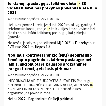
teikiamų...paslaugų suteikimo vieta
ir
ES
vidaus nuotolinės prekybos prekėmis vieta nuo
2021
Web turinio sąrašas
2021-06-16
Lietuvos įmonė turėtų įvertinti 2020 m. atlygį gautą už
telekomunikacijų, radijo
ir
televizijos transliavimo bei
elektroniniu būdu teikiamų paslaugų, kai pirkėjai
(įprastai...
Mokesčių įstatymų pakeitimai:
MĮP 2021 » E-prekyba ir
PVM nuo 2021 m. liepos 1 d.
Mobilaus kontrolės įrankio (MKĮ) geografinio
žemėlapio pagrindu sukūrimo paslaugos bei
jam funkcionuoti reikalingos programinės
įrangos licencijų viešasis pirkimas
Web turinio sąrašas
2022-03-18
INFORMACIJA APIE SUDARYTAS SUTARTIS Paslaugų
pirkimai I. PERKANČIOJI ORGANIZACIJA, ADRESAS
IR
KONTAKTINIAI DUOMENYS: I.1. Perkančiosios
organizacijos pavadinimas...
Metai:
2022
Pagrindinis:
Viešieji pirkimai