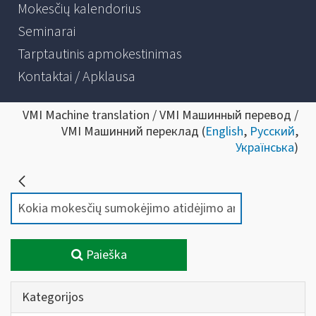
Mokesčių kalendorius
Seminarai
Tarptautinis apmokestinimas
Kontaktai / Apklausa
VMI Machine translation / VMI Машинный перевод /
VMI Машинний переклад (
English
,
Русский
,
Українська
)
Paieška
Kategorijos