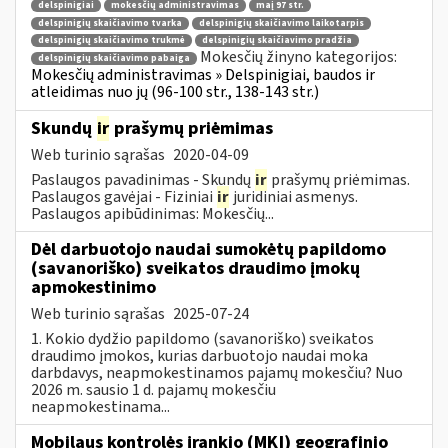
delspinigiai
mokesčių administravimas
maį 97 str.
delspinigių skaičiavimo tvarka
delspinigių skaičiavimo laikotarpis
delspinigių skaičiavimo trukmė
delspinigių skaičiavimo pradžia
Mokesčių žinyno kategorijos:
delspinigių skaičiavimo pabaiga
Mokesčių administravimas » Delspinigiai, baudos ir
atleidimas nuo jų (96-100 str., 138-143 str.)
Skundų
ir
prašymų priėmimas
Web turinio sąrašas
2020-04-09
Paslaugos pavadinimas - Skundų
ir
prašymų priėmimas.
Paslaugos gavėjai - Fiziniai
ir
juridiniai asmenys.
Paslaugos apibūdinimas: Mokesčių...
Dėl darbuotojo naudai sumokėtų papildomo
(savanoriško) sveikatos draudimo įmokų
apmokestinimo
Web turinio sąrašas
2025-07-24
1. Kokio dydžio papildomo (savanoriško) sveikatos
draudimo įmokos, kurias darbuotojo naudai moka
darbdavys, neapmokestinamos pajamų mokesčiu? Nuo
2026 m. sausio 1 d. pajamų mokesčiu
neapmokestinama...
Mobilaus kontrolės įrankio (MKĮ) geografinio