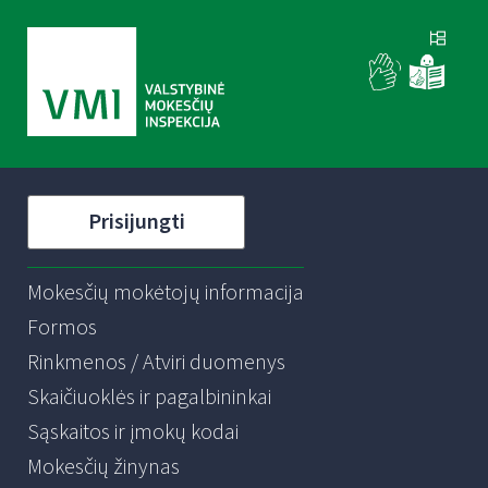
Prisijungti
Mokesčių mokėtojų informacija
Formos
Rinkmenos / Atviri duomenys
Skaičiuoklės ir pagalbininkai
Sąskaitos ir įmokų kodai
Mokesčių žinynas