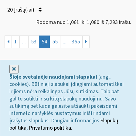
20 Įrašų(-ai)
Rodoma nuo 1,061 iki 1,080 iš 7,293 irašų.
1
...
53
54
55
...
365
Uždaryti
Šioje svetainėje naudojami slapukai
(angl.
cookies). Būtinieji slapukai įdiegiami automatiškai
ir jiems nėra reikalingas Jūsų sutikimas. Taip pat
galite sutikti ir su kitų slapukų naudojimu. Savo
sutikimą bet kada galėsite atšaukti pakeisdami
interneto naršyklės nustatymus ir ištrindami
įrašytus slapukus. Daugiau informacijos
Slapukų
politika
;
Privatumo politika.