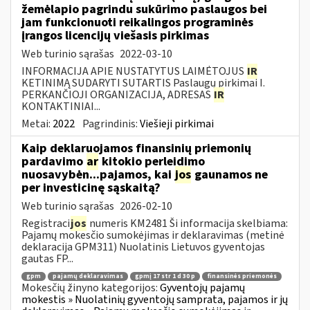
žemėlapio pagrindu sukūrimo paslaugos bei
jam funkcionuoti reikalingos programinės
įrangos licencijų viešasis pirkimas
Web turinio sąrašas
2022-03-10
INFORMACIJA APIE NUSTATYTUS LAIMĖTOJUS
IR
KETINIMĄ SUDARYTI SUTARTIS Paslaugų pirkimai I.
PERKANČIOJI ORGANIZACIJA, ADRESAS
IR
KONTAKTINIAI...
Metai:
2022
Pagrindinis:
Viešieji pirkimai
Kaip deklaruojamos finansinių priemonių
pardavimo
ar
kitokio perleidimo
nuosavybėn...pajamos, kai
jos
gaunamos ne
per investicinę sąskaitą?
Web turinio sąrašas
2026-02-10
Registraci
jos
numeris KM2481 Ši informacija skelbiama:
Pajamų mokesčio sumokėjimas ir deklaravimas (metinė
deklaracija GPM311) Nuolatinis Lietuvos gyventojas
gautas FP...
gpm
pajamų deklaravimas
gpmį 17 str 1 d 30 p
finansinės priemonės
Mokesčių žinyno kategorijos:
Gyventojų pajamų
mokestis » Nuolatinių gyventojų samprata, pajamos ir jų