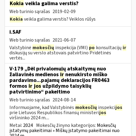
Kokia
veikla galima verstis?
Web turinio sąrašas
2019-02-09
Kokia
veikla galima verstis? Veiklos rūšys
i.SAF
Web turinio sąrašas
2021-06-07
Valstybinė
mokesčių
inspekcija (VMI)
po
konsultacijų
ir
diskusijų su verslo atstovais patvirtino Pridėtinės
vertės...
V-179 „Dėl privalomųjų atskaitymų nuo
žaliavinės medienos
ir
nenukirsto miško
pardavimo...pajamų deklaracijos FR0463
formos
ir
jos
užpildymo taisyklių
patvirtinimo“ pakeitimo
Web turinio sąrašas
2024-08-14
Informuojame, kad Valstybinės
mokesčių
inspekci
jos
prie Lietuvos Respublikos finansų ministeri
jos
viršininko 2024 m....
Metai:
2024
Mokesčių žinyno kategorijos:
Mokesčių
įstatymų pakeitimai » Miškų įstatymo pakeitimai nuo
2024 m.