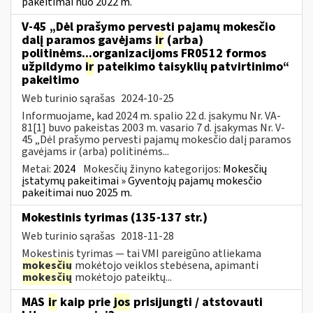
pakeitimai nuo 2022 m.
V-45 „Dėl prašymo pervesti pajamų mokesčio
dalį paramos gavėjams
ir
(arba)
politinėms...organizacijoms FR0512 formos
užpildymo
ir
pateikimo taisyklių patvirtinimo“
pakeitimo
Web turinio sąrašas
2024-10-25
Informuojame, kad 2024 m. spalio 22 d. įsakymu Nr. VA-
81[1] buvo pakeistas 2003 m. vasario 7 d. įsakymas Nr. V-
45 „Dėl prašymo pervesti pajamų mokesčio dalį paramos
gavėjams ir (arba) politinėms...
Metai:
2024
Mokesčių žinyno kategorijos:
Mokesčių
įstatymų pakeitimai » Gyventojų pajamų mokesčio
pakeitimai nuo 2025 m.
Mokestinis tyrimas (135-137 str.)
Web turinio sąrašas
2018-11-28
Mokestinis tyrimas — tai VMI pareigūno atliekama
mokesčių
mokėtojo veiklos stebėsena, apimanti
mokesčių
mokėtojo pateiktų...
MAS
ir
kaip prie
jos
prisijungti / atstovauti