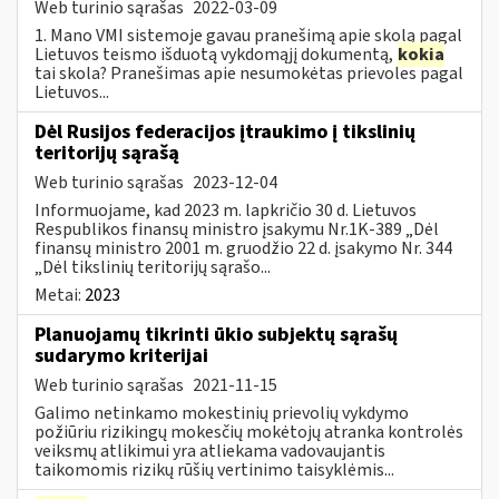
Web turinio sąrašas
2022-03-09
1. Mano VMI sistemoje gavau pranešimą apie skolą pagal
Lietuvos teismo išduotą vykdomąjį dokumentą,
kokia
tai skola? Pranešimas apie nesumokėtas prievoles pagal
Lietuvos...
Dėl Rusijos federacijos įtraukimo į tikslinių
teritorijų sąrašą
Web turinio sąrašas
2023-12-04
Informuojame, kad 2023 m. lapkričio 30 d. Lietuvos
Respublikos finansų ministro įsakymu Nr.1K-389 „Dėl
finansų ministro 2001 m. gruodžio 22 d. įsakymo Nr. 344
„Dėl tikslinių teritorijų sąrašo...
Metai:
2023
Planuojamų tikrinti ūkio subjektų sąrašų
sudarymo kriterijai
Web turinio sąrašas
2021-11-15
Galimo netinkamo mokestinių prievolių vykdymo
požiūriu rizikingų mokesčių mokėtojų atranka kontrolės
veiksmų atlikimui yra atliekama vadovaujantis
taikomomis rizikų rūšių vertinimo taisyklėmis...