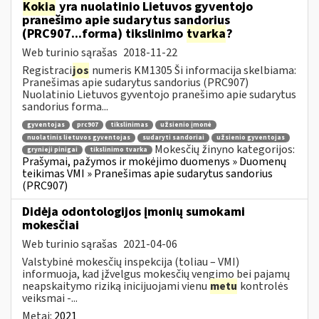
Kokia
yra nuolatinio Lietuvos gyventojo
pranešimo apie sudarytus sandorius
(PRC907...forma) tikslinimo
tvarka
?
Web turinio sąrašas
2018-11-22
Registraci
jos
numeris KM1305 Ši informacija skelbiama:
Pranešimas apie sudarytus sandorius (PRC907)
Nuolatinio Lietuvos gyventojo pranešimo apie sudarytus
sandorius forma...
gyventojas
prc907
tikslinimas
užsienio įmonė
nuolatinis lietuvos gyventojas
sudaryti sandoriai
užsienio gyventojas
Mokesčių žinyno kategorijos:
grynieji pinigai
tikslinimo tvarka
Prašymai, pažymos ir mokėjimo duomenys » Duomenų
teikimas VMI » Pranešimas apie sudarytus sandorius
(PRC907)
Didėja odontologijos įmonių sumokami
mokesčiai
Web turinio sąrašas
2021-04-06
Valstybinė mokesčių inspekcija (toliau – VMI)
informuoja, kad įžvelgus mokesčių vengimo bei pajamų
neapskaitymo riziką inicijuojami vienu
metu
kontrolės
veiksmai -...
Metai:
2021