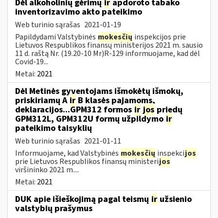
Dėl alkoholinių gėrimų
ir
apdoroto tabako
inventorizavimo akto pateikimo
Web turinio sąrašas
2021-01-19
Papildydami Valstybinės
mokesčių
inspekcijos prie
Lietuvos Respublikos finansų ministerijos 2021 m. sausio
11 d. raštą Nr. (19.20-10 Mr)R-129 informuojame, kad dėl
Covid-19...
Metai:
2021
Dėl Metinės gyventojams išmokėtų išmokų,
priskiriamų A
ir
B klasės pajamoms,
deklaracijos...GPM312 formos
ir
jos
priedų
GPM312L, GPM312U formų užpildymo
ir
pateikimo taisyklių
Web turinio sąrašas
2021-01-11
Informuojame, kad Valstybinės
mokesčių
inspekci
jos
prie Lietuvos Respublikos finansų ministeri
jos
viršininko 2021 m....
Metai:
2021
DUK apie išieškojimą pagal teismų
ir
užsienio
valstybių prašymus