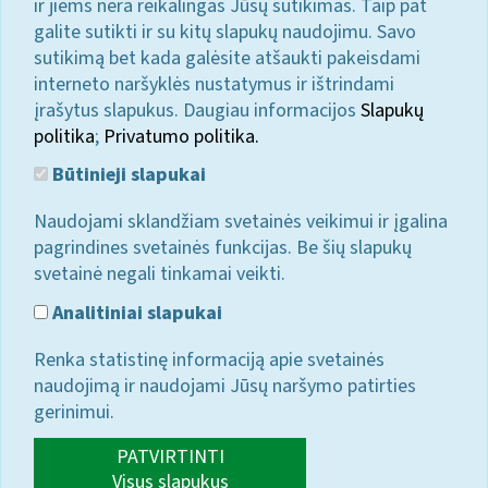
ir jiems nėra reikalingas Jūsų sutikimas. Taip pat
galite sutikti ir su kitų slapukų naudojimu. Savo
sutikimą bet kada galėsite atšaukti pakeisdami
interneto naršyklės nustatymus ir ištrindami
įrašytus slapukus. Daugiau informacijos
Slapukų
politika
;
Privatumo politika.
Būtinieji slapukai
Naudojami sklandžiam svetainės veikimui ir įgalina
pagrindines svetainės funkcijas. Be šių slapukų
svetainė negali tinkamai veikti.
Analitiniai slapukai
Renka statistinę informaciją apie svetainės
naudojimą ir naudojami Jūsų naršymo patirties
gerinimui.
PATVIRTINTI
Visus slapukus