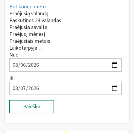
Bet kuriuo metu
Praėjusią valandą
Paskutines 24 valandas
Praėjusią savaitę
Praėjusį mėnesį
Praėjusiais metais
Laikotarpyje…
Nuo
Iki
Paieška