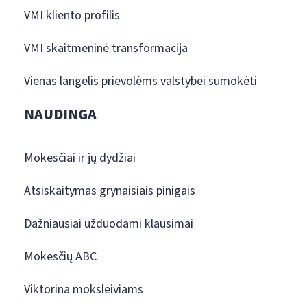
VMI kliento profilis
VMI skaitmeninė transformacija
Vienas langelis prievolėms valstybei sumokėti
NAUDINGA
Mokesčiai ir jų dydžiai
Atsiskaitymas grynaisiais pinigais
Dažniausiai užduodami klausimai
Mokesčių ABC
Viktorina moksleiviams