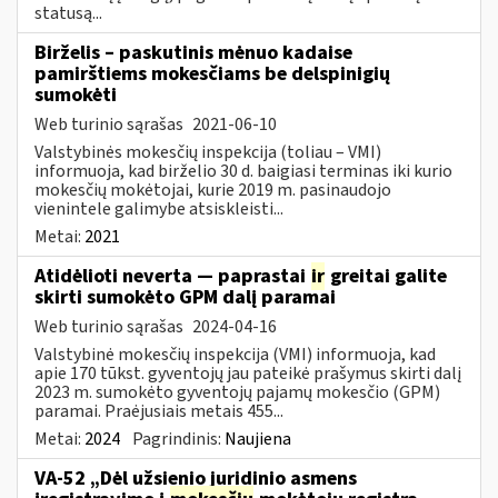
statusą...
Birželis – paskutinis mėnuo kadaise
pamirštiems mokesčiams be delspinigių
sumokėti
Web turinio sąrašas
2021-06-10
Valstybinės mokesčių inspekcija (toliau – VMI)
informuoja, kad birželio 30 d. baigiasi terminas iki kurio
mokesčių mokėtojai, kurie 2019 m. pasinaudojo
vienintele galimybe atsiskleisti...
Metai:
2021
Atidėlioti neverta — paprastai
ir
greitai galite
skirti sumokėto GPM dalį paramai
Web turinio sąrašas
2024-04-16
Valstybinė mokesčių inspekcija (VMI) informuoja, kad
apie 170 tūkst. gyventojų jau pateikė prašymus skirti dalį
2023 m. sumokėto gyventojų pajamų mokesčio (GPM)
paramai. Praėjusiais metais 455...
Metai:
2024
Pagrindinis:
Naujiena
VA-52 „Dėl užsienio juridinio asmens