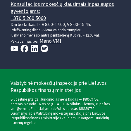
Konsultacijos mokesčių klausimais ir paslaugos
gyventojams:
+370 5 260 5060
Darbo laikas: I-IV 8.00-17.00, V 8.00-15.45.
Prieššventinę dieną - viena valanda trumpiau.
Kiekvieno mėnesio antrą penktadienį 8.00 val. - 12.00 val.
Mano VMI
Paklausimas per
Valstybinė mokesčių inspekcija prie Lietuvos
Respublikos finansų ministerijos
Biudžetinė įstaiga. Juridinio asmens kodas — 188659752,
adresas: Vasario 16-osios g. 14, 01107 Vilnius, Lietuva, el.paštas:
vmi@vmi.lt
, E. pristatymo dėžutės adresas 188659752
Duomenys apie Valstybinę mokesčių inspekciją prie Lietuvos
Respublikos finansų ministerijos kaupiami ir saugomi Juridinių
asmenų registre