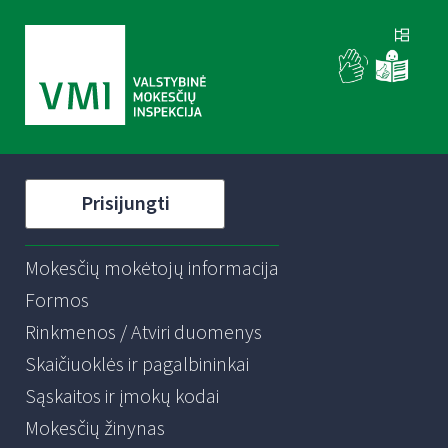
Prisijungti
Mokesčių mokėtojų informacija
Formos
Rinkmenos / Atviri duomenys
Skaičiuoklės ir pagalbininkai
Sąskaitos ir įmokų kodai
Mokesčių žinynas