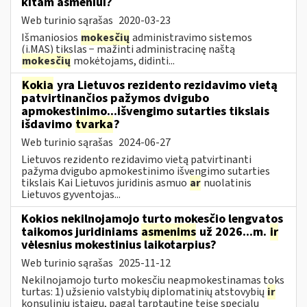
kitam asmeniui?
Web turinio sąrašas
2020-03-23
Išmaniosios
mokesčių
administravimo sistemos
(i.MAS) tikslas − mažinti administracinę naštą
mokesčių
mokėtojams, didinti...
Kokia
yra Lietuvos rezidento rezidavimo vietą
patvirtinančios pažymos dvigubo
apmokestinimo...išvengimo sutarties tikslais
išdavimo
tvarka
?
Web turinio sąrašas
2024-06-27
Lietuvos rezidento rezidavimo vietą patvirtinanti
pažyma dvigubo apmokestinimo išvengimo sutarties
tikslais Kai Lietuvos juridinis asmuo
ar
nuolatinis
Lietuvos gyventojas...
Kokios nekilnojamojo turto mokesčio lengvatos
taikomos juridiniams
asmenims
už 2026...m.
ir
vėlesnius mokestinius laikotarpius?
Web turinio sąrašas
2025-11-12
Nekilnojamojo turto mokesčiu neapmokestinamas toks
turtas: 1) užsienio valstybių diplomatinių atstovybių
ir
konsulinių įstaigų, pagal tarptautinę teisę specialų