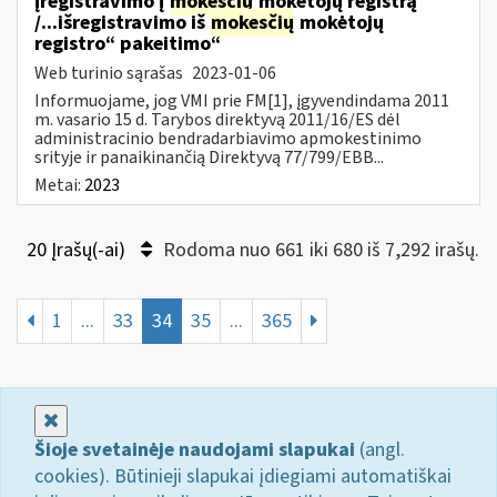
įregistravimo į
mokesčių
mokėtojų registrą
/...išregistravimo iš
mokesčių
mokėtojų
registro“ pakeitimo“
Web turinio sąrašas
2023-01-06
Informuojame, jog VMI prie FM[1], įgyvendindama 2011
m. vasario 15 d. Tarybos direktyvą 2011/16/ES dėl
administracinio bendradarbiavimo apmokestinimo
srityje ir panaikinančią Direktyvą 77/799/EBB...
Metai:
2023
20 Įrašų(-ai)
Rodoma nuo 661 iki 680 iš 7,292 irašų.
1
...
33
34
35
...
365
Uždaryti
Šioje svetainėje naudojami slapukai
(angl.
cookies). Būtinieji slapukai įdiegiami automatiškai