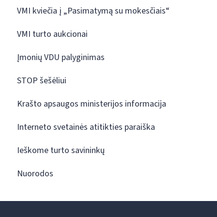
VMI kviečia į „Pasimatymą su mokesčiais“
VMI turto aukcionai
Įmonių VDU palyginimas
STOP šešėliui
Krašto apsaugos ministerijos informacija
Interneto svetainės atitikties paraiška
Ieškome turto savininkų
Nuorodos