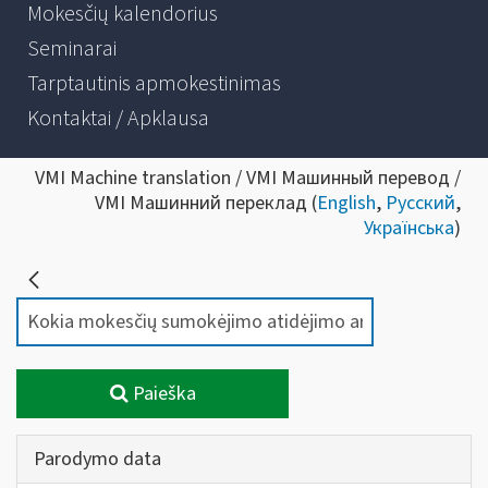
Mokesčių kalendorius
Seminarai
Tarptautinis apmokestinimas
Kontaktai / Apklausa
VMI Machine translation / VMI Машинный перевод /
VMI Машинний переклад (
English
,
Русский
,
Українська
)
Paieška
Parodymo data