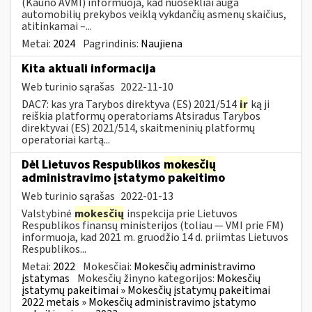
(Kauno AVMI) informuoja, kad nuosekliai auga
automobilių prekybos veiklą vykdančių asmenų skaičius,
atitinkamai –...
Metai:
2024
Pagrindinis:
Naujiena
Kita aktuali informacija
Web turinio sąrašas
2022-11-10
DAC7: kas yra Tarybos direktyva (ES) 2021/514
ir
ką ji
reiškia platformų operatoriams Atsiradus Tarybos
direktyvai (ES) 2021/514, skaitmeninių platformų
operatoriai kartą...
Dėl Lietuvos Respublikos
mokesčių
administravimo įstatymo pakeitimo
Web turinio sąrašas
2022-01-13
Valstybinė
mokesčių
inspekcija prie Lietuvos
Respublikos finansų ministerijos (toliau — VMI prie FM)
informuoja, kad 2021 m. gruodžio 14 d. priimtas Lietuvos
Respublikos...
Metai:
2022
Mokesčiai:
Mokesčių administravimo
įstatymas
Mokesčių žinyno kategorijos:
Mokesčių
įstatymų pakeitimai » Mokesčių įstatymų pakeitimai
2022 metais » Mokesčių administravimo įstatymo