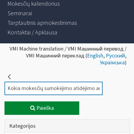
Mokesčių kalendorius
Seminarai
Tarptautinis apmokestinimas
Kontaktai / Apklausa
VMI Machine translation / VMI Машинный перевод /
VMI Машинний переклад (
English
,
Русский
,
Українська
)
Paieška
Kategorijos