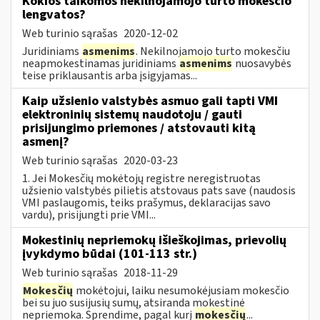
Kokios taikomos nekilnojamojo turto mokesčio
lengvatos?
Web turinio sąrašas
2020-12-02
Juridiniams
asmenims
. Nekilnojamojo turto mokesčiu
neapmokestinamas juridiniams
asmenims
nuosavybės
teise priklausantis arba įsigyjamas...
Kaip užsienio valstybės asmuo gali tapti VMI
elektroninių sistemų naudotoju / gauti
prisijungimo priemones / atstovauti kitą
asmenį?
Web turinio sąrašas
2020-03-23
1. Jei Mokesčių mokėtojų registre neregistruotas
užsienio valstybės pilietis atstovaus pats save (naudosis
VMI paslaugomis, teiks prašymus, deklaracijas savo
vardu), prisijungti prie VMI...
Mokestinių nepriemokų išieškojimas, prievolių
įvykdymo būdai (101-113 str.)
Web turinio sąrašas
2018-11-29
Mokesčių
mokėtojui, laiku nesumokėjusiam mokesčio
bei su juo susijusių sumų, atsiranda mokestinė
nepriemoka. Sprendime, pagal kurį
mokesčių
...