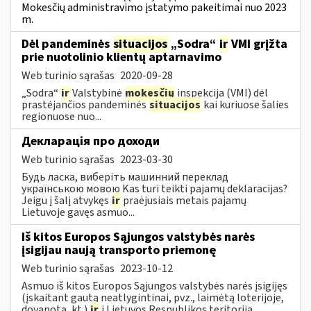
Mokesčių administravimo įstatymo pakeitimai nuo 2023
m.
Dėl pandeminės
situacijos
„Sodra“
ir
VMI grįžta
prie nuotolinio klientų aptarnavimo
Web turinio sąrašas
2020-09-28
„Sodra“
ir
Valstybinė
mokesčių
inspekcija (VMI) dėl
prastėjančios pandeminės
situacijos
kai kuriuose šalies
regionuose nuo...
Декларація про доходи
Web turinio sąrašas
2023-03-30
Будь ласка, виберіть машинний переклад
українською мовою Kas turi teikti pajamų deklaracijas?
Jeigu į šalį atvykęs
ir
praėjusiais metais pajamų
Lietuvoje gavęs asmuo...
Iš kitos Europos Sąjungos valstybės narės
įsigijau naują transporto priemonę
Web turinio sąrašas
2023-10-12
Asmuo iš kitos Europos Sąjungos valstybės narės įsigijęs
(įskaitant gautą neatlygintinai, pvz., laimėtą loterijoje,
dovanotą, kt.)
ir
į Lietuvos Respublikos teritoriją...