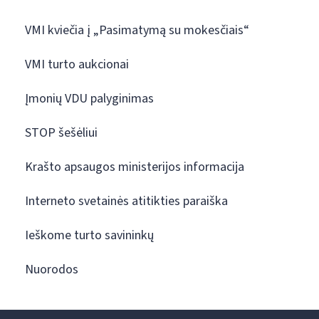
VMI kviečia į „Pasimatymą su mokesčiais“
VMI turto aukcionai
Įmonių VDU palyginimas
STOP šešėliui
Krašto apsaugos ministerijos informacija
Interneto svetainės atitikties paraiška
Ieškome turto savininkų
Nuorodos