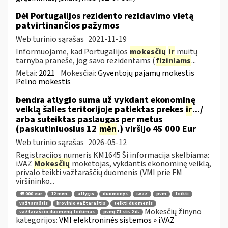
Dėl Portugalijos rezidento rezidavimo vietą
patvirtinančios pažymos
Web turinio sąrašas
2021-11-19
Informuojame, kad Portugalijos
mokesčių
ir
muitų
tarnyba pranešė, jog savo rezidentams (
fiziniams
...
Metai:
2021
Mokesčiai:
Gyventojų pajamų mokestis
Pelno mokestis
bendra atlygio suma už vykdant ekonominę
veiklą šalies teritorijoje patiektas prekes
ir
.../
arba suteiktas paslaugas per metus
(paskutiniuosius 12
mėn
.) viršijo 45 000 Eur
Web turinio sąrašas
2026-05-12
Registracijos numeris KM1645 Ši informacija skelbiama:
i.VAZ
Mokesčių
mokėtojas, vykdantis ekonominę veiklą,
privalo teikti važtaraščių duomenis (VMI prie FM
viršininko...
45 000 eur
12 mėn.
atlygis
duomenys
i.vaz
pvm
teikti
važtaraštis
krovinio važtaraštis
teikti duomenis
Mokesčių žinyno
važtaraščio duomenų teikimas
pvmį 71 str. 2 d.
kategorijos:
VMI elektroninės sistemos » i.VAZ