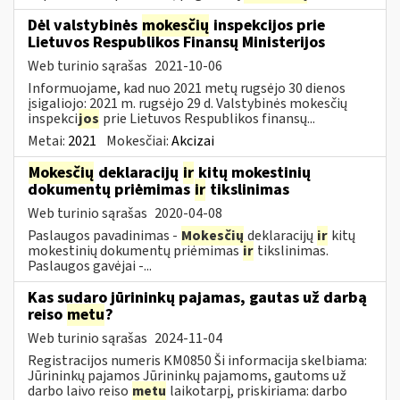
Dėl valstybinės
mokesčių
inspekcijos prie
Lietuvos Respublikos Finansų Ministerijos
Web turinio sąrašas
2021-10-06
Informuojame, kad nuo 2021 metų rugsėjo 30 dienos
įsigaliojo: 2021 m. rugsėjo 29 d. Valstybinės mokesčių
inspekci
jos
prie Lietuvos Respublikos finansų...
Metai:
2021
Mokesčiai:
Akcizai
Mokesčių
deklaracijų
ir
kitų mokestinių
dokumentų priėmimas
ir
tikslinimas
Web turinio sąrašas
2020-04-08
Paslaugos pavadinimas -
Mokesčių
deklaracijų
ir
kitų
mokestinių dokumentų priėmimas
ir
tikslinimas.
Paslaugos gavėjai -...
Kas sudaro jūrininkų pajamas, gautas už darbą
reiso
metu
?
Web turinio sąrašas
2024-11-04
Registracijos numeris KM0850 Ši informacija skelbiama:
Jūrininkų pajamos Jūrininkų pajamoms, gautoms už
darbo laivo reiso
metu
laikotarpį, priskiriama: darbo