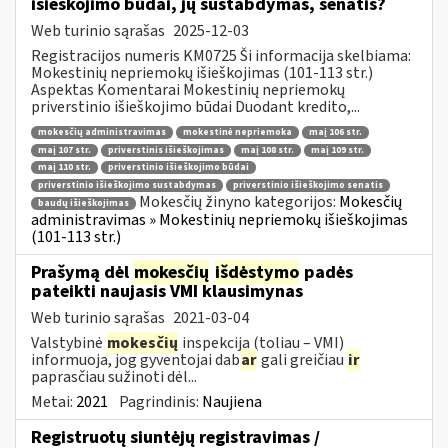
išieškojimo būdai, jų sustabdymas, senatis?
Web turinio sąrašas
2025-12-03
Registracijos numeris KM0725 Ši informacija skelbiama:
Mokestinių nepriemokų išieškojimas (101-113 str.)
Aspektas Komentarai Mokestinių nepriemokų
priverstinio išieškojimo būdai Duodant kredito,...
mokesčių administravimas
mokestinė nepriemoka
maį 106 str.
maį 107 str.
priverstinis išieškojimas
maį 108 str.
maį 109 str.
maį 110 str.
priverstinio išieškojimo būdai
priverstinio išieškojimo sustabdymas
priverstinio išieškojimo senatis
Mokesčių žinyno kategorijos:
Mokesčių
baudų išieškojimas
administravimas » Mokestinių nepriemokų išieškojimas
(101-113 str.)
Prašymą dėl
mokesčių
išdėstymo
padės
pateikti naujasis VMI klausimynas
Web turinio sąrašas
2021-03-04
Valstybinė
mokesčių
inspekcija (toliau – VMI)
informuoja, jog gyventojai dab
ar
gali greičiau
ir
paprasčiau sužinoti dėl...
Metai:
2021
Pagrindinis:
Naujiena
Registruotų siuntėjų registravimas /