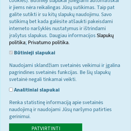
cookies). Būtinieji slapukai įdiegiami automatiškai
ir jiems nėra reikalingas Jūsų sutikimas. Taip pat
galite sutikti ir su kitų slapukų naudojimu. Savo
sutikimą bet kada galėsite atšaukti pakeisdami
interneto naršyklės nustatymus ir ištrindami
įrašytus slapukus. Daugiau informacijos
Slapukų
politika
;
Privatumo politika.
Būtinieji slapukai
Naudojami sklandžiam svetainės veikimui ir įgalina
pagrindines svetainės funkcijas. Be šių slapukų
svetainė negali tinkamai veikti.
Analitiniai slapukai
Renka statistinę informaciją apie svetainės
naudojimą ir naudojami Jūsų naršymo patirties
gerinimui.
PATVIRTINTI