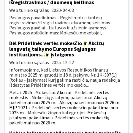
išregistravimas / duomenų keitimas
Web turinio sąrašas
2020-04-08
Paslaugos pavadinimas - Registruotų siuntėjų
registravimas/išregistravimas/duomenų keitimas.
Paslaugos gavėjai - Lietuvos ir užsienio asmenys.
Paslaugos apibūdinimas: Mokesčių mokėtojai,...
Dėl Pridėtinės vertės mokesčio
ir
Akcizų
lengvatų taikymo Europos Sąjungos
institucijoms...
ir
įstaigoms
Web turinio sąrašas
2025-12-22
Informuojame, kad Lietuvos Respublikos finansų
ministro 2025 m. gruodžio 18 d. įsakymu Nr. 1K-307[1]
(toliau - Įsakymas) kurį galima rasti čia, nauja redakcija
išdėstytas Pridėtinės vertės mokesčio...
Metai:
2025
Mokesčiai:
Akcizai
Pridėtinės vertės
mokestis
Mokesčių įstatymų pakeitimai:
Akcizų
pakeitimai nuo 2025 m.
Akcizų pakeitimai nuo 2026 m.
MĮP 2021 » Pridėtinės vertės mokesčio pakeitimai nuo
2025 m.
Mokesčių žinyno kategorijos:
Mokesčių
įstatymų pakeitimai » Pridėtinės vertės mokesčių
pakeitimai nuo 2026 m.