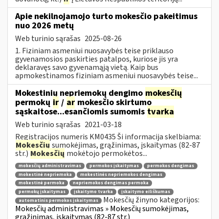
Apie nekilnojamojo turto mokesčio pakeitimus
nuo 2026 metų
Web turinio sąrašas
2025-08-26
1. Fiziniam asmeniui nuosavybės teise priklauso
gyvenamosios paskirties patalpos, kuriose jis yra
deklaravęs savo gyvenamąją vietą. Kaip bus
apmokestinamos fiziniam asmeniui nuosavybės teise...
Mokestinių nepriemokų dengimo
mokesčių
permokų
ir
/
ar
mokesčio skirtumo
sąskaitose...esančiomis sumomis
tvarka
Web turinio sąrašas
2021-03-18
Registracijos numeris KM0435 Ši informacija skelbiama:
Mokesčių
sumokėjimas, grąžinimas, įskaitymas (82-87
str.)
Mokesčių
mokėtojo permokėtos...
mokesčių administravimas
permokos įskaitymas
permokos dengimas
mokestinė nepriemoka
mokestinės nepriemokos dengimas
mokestinė permoka
nepriemokos dengimas permoka
permokų įskaitymas
įskaitymo tvarka
įskaitymo eiliškumas
Mokesčių žinyno kategorijos:
automatinis permokos įskaitymas
Mokesčių administravimas » Mokesčių sumokėjimas,
grąžinimas, įskaitymas (82-87 str.)