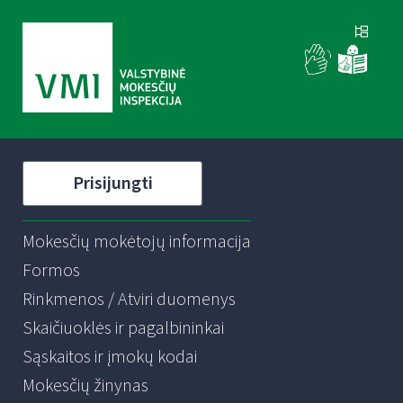
Prisijungti
Mokesčių mokėtojų informacija
Formos
Rinkmenos / Atviri duomenys
Skaičiuoklės ir pagalbininkai
Sąskaitos ir įmokų kodai
Mokesčių žinynas