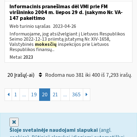
Informacinis pranešimas dėl VMI prie FM
viršininko 2004 m. liepos 29 d. įsakymo Nr. VA-
147 pakeitimo
Web turinio sąrašas
2023-04-26
Informuojame, jog atsižvelgiant į Lietuvos Respublikos
Seimo 2022-12-13 priimtą įstatymą Nr. XIV-1658,
Valstybinės
mokesčių
inspekcijos prie Lietuvos
Respublikos finansų...
Metai:
2023
20 Įrašų(-ai)
Rodoma nuo 381 iki 400 iš 7,293 irašų.
1
...
19
20
21
...
365
Uždaryti
Šioje svetainėje naudojami slapukai
(angl.