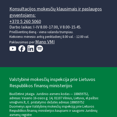
Konsultacijos mokesčių klausimais ir paslaugos
gyventojams:
+370 5 260 5060
Darbo laikas: I-IV 8.00-17.00, V 8.00-15.45.
Prieššventinę dieną - viena valanda trumpiau.
Kiekvieno mėnesio antrą penktadienį 8.00 val. - 12.00 val.
Mano VMI
Paklausimas per
Valstybinė mokesčių inspekcija prie Lietuvos
Respublikos finansų ministerijos
Biudžetinė įstaiga. Juridinio asmens kodas — 188659752,
adresas: Vasario 16-osios g. 14, 01107 Vilnius, Lietuva, el.paštas:
vmi@vmi.lt
, E. pristatymo dėžutės adresas 188659752
Duomenys apie Valstybinę mokesčių inspekciją prie Lietuvos
Respublikos finansų ministerijos kaupiami ir saugomi Juridinių
asmenų registre