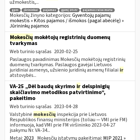
užmokestis,...
gpm
jūrininkai
pajamos
gpmį 14 str
pajamos reiso metu
Mokesčių žinyno kategorijos:
Gyventojų pajamų
mokestis » Kitos pajamos / išmokos (pagal abėcėlę) »
Jūrininkų pajamos
Mokesčių
mokėtojų registrinių duomenų
tvarkymas
Web turinio sąrašas
2020-02-25
Paslaugos pavadinimas Mokesčių mokėtojų registrinių
duomenų tvarkymas. Paslaugos gavėjai Lietuvos
juridiniai asmenys, užsienio juridinių asmenų filialai
ir
atstovybės...
VA-25 „Dėl baudų skyrimo
ir
delspinigių
skaičiavimo metodikos patvirtinimo“,
pakeitimo
Web turinio sąrašas
2023-04-28
Valstybinė
mokesčių
inspekcija prie Lietuvos
Respublikos finansų ministerijos (toliau ― VMI prie FM)
informuoja, kad VMI prie FM viršininko 2023-04-27
įsakymu Nr. VA-34...
Metai:
2023
Mokesčių įstatymų pakeitimai:
MĮP 2021 »