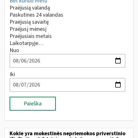
Bet kuriuo metu
Praėjusią valandą
Paskutines 24 valandas
Praėjusią savaitę
Praėjusį mėnesį
Praėjusiais metais
Laikotarpyje…
Nuo
Iki
Paieška
Kokie yra mokestinės nepriemokos priverstinio