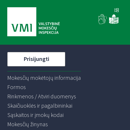
Prisijungti
Mokesčių mokėtojų informacija
Formos
Rinkmenos / Atviri duomenys
Skaičiuoklės ir pagalbininkai
Sąskaitos ir įmokų kodai
Mokesčių žinynas