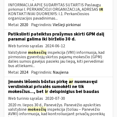
INFORMACIJA APIE SUDARYTAS SUTARTIS Paslaugų
pirkimai I. PERKANČIOJI ORGANIZACIJA, ADRESAS
IR
KONTAKTINIAI DUOMENYS: I.1. Perkančiosios
organizacijos pavadinimas...
Metai:
2020
Pagrindinis:
Viešieji pirkimai
Patikslinti pateiktus prašymus skirti GPM dalį
paramai galima iki birželio 30 d.
Web turinio sąrašas
2024-06-12
Valstybinė
mokesčių
inspekcija (VMI) informuoja, kad
pirmosios gyventojų skirtos pajamų mokesčio (GPM)
dalies sumos gavėjus pasieks jau liepą, kiti pervedimai
bus atliekami...
Metai:
2024
Pagrindinis:
Naujiena
Įmonės lėšomis būstus pirkę
ar
nuomavęsi
verslininkai privalės sumokėti ne tik
mokesčius..., bet
ir
delspinigius bei baudas
Web turinio sąrašas
2020-07-30
2020 m. liepos 30 d., Panevėžys. Panevėžio apskrities
valstybinė
mokesčių
inspekcija (toliau – Panevėžio
AVMI) informuoja, kad kontroliuojant privačių poreikių