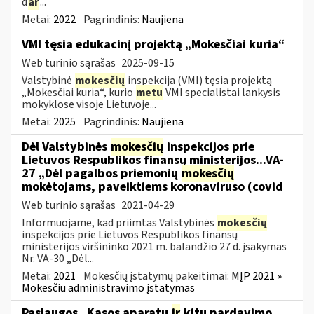
d
ar
...
Metai:
2022
Pagrindinis:
Naujiena
VMI tęsia edukacinį projektą „Mokesčiai kuria“
Web turinio sąrašas
2025-09-15
Valstybinė
mokesčių
inspekcija (VMI) tęsia projektą
„Mokesčiai kuria“, kurio
metu
VMI specialistai lankysis
mokyklose visoje Lietuvoje...
Metai:
2025
Pagrindinis:
Naujiena
Dėl Valstybinės
mokesčių
inspekcijos prie
Lietuvos Respublikos finansų ministerijos...VA-
27 „Dėl pagalbos priemonių
mokesčių
mokėtojams, paveiktiems koronaviruso (covid
Web turinio sąrašas
2021-04-29
Informuojame, kad priimtas Valstybinės
mokesčių
inspekcijos prie Lietuvos Respublikos finansų
ministerijos viršininko 2021 m. balandžio 27 d. įsakymas
Nr. VA-30 „Dėl...
Metai:
2021
Mokesčių įstatymų pakeitimai:
MĮP 2021 »
Mokesčiu administravimo įstatymas
Paslaugos „Kasos aparatų
ir
kitų pardavimo