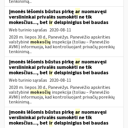
tenkinimą...
Įmonės lėšomis būstus pirkę
ar
nuomavęsi
verslininkai privalės sumokėti ne tik
mokesčius..., bet
ir
delspinigius bei baudas
Web turinio sąrašas
2020-08-11
2020 m. liepos 30 d., Panevėžys. Panevėžio apskrities
valstybinė
mokesčių
inspekcija (toliau – Panevėžio
AVMI) informuoja, kad kontroliuojant privačių poreikių
tenkinimą...
Įmonės lėšomis būstus pirkę
ar
nuomavęsi
verslininkai privalės sumokėti ne tik
mokesčius..., bet
ir
delspinigius bei baudas
Web turinio sąrašas
2020-08-11
2020 m. liepos 30 d., Panevėžys. Panevėžio apskrities
valstybinė
mokesčių
inspekcija (toliau – Panevėžio
AVMI) informuoja, kad kontroliuojant privačių poreikių
tenkinimą...
Įmonės lėšomis būstus pirkę
ar
nuomavęsi
verslininkai privalės sumokėti ne tik
mokesčius..., bet
ir
delspinigius bei baudas