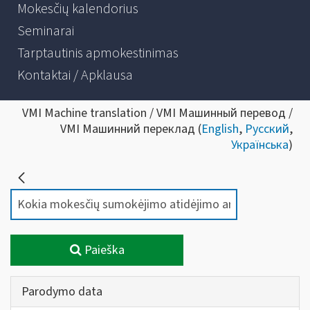
Mokesčių kalendorius
Seminarai
Tarptautinis apmokestinimas
Kontaktai / Apklausa
VMI Machine translation / VMI Машинный перевод /
VMI Машинний переклад (
English
,
Русский
,
Українська
)
Paieška
Parodymo data