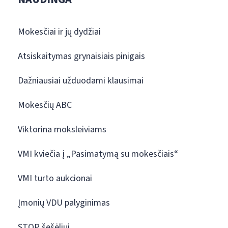
Mokesčiai ir jų dydžiai
Atsiskaitymas grynaisiais pinigais
Dažniausiai užduodami klausimai
Mokesčių ABC
Viktorina moksleiviams
VMI kviečia į „Pasimatymą su mokesčiais“
VMI turto aukcionai
Įmonių VDU palyginimas
STOP šešėliui