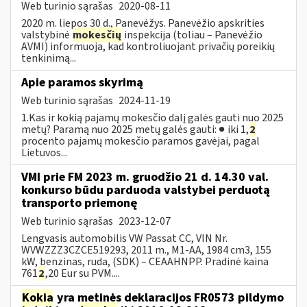
Web turinio sąrašas
2020-08-11
2020 m. liepos 30 d., Panevėžys. Panevėžio apskrities
valstybinė
mokesčių
inspekcija (toliau – Panevėžio
AVMI) informuoja, kad kontroliuojant privačių poreikių
tenkinimą...
Apie paramos skyrimą
Web turinio sąrašas
2024-11-19
1.Kas ir kokią pajamų mokesčio dalį galės gauti nuo 2025
metų? Paramą nuo 2025 metų galės gauti: ● iki 1,
2
procento pajamų mokesčio paramos gavėjai, pagal
Lietuvos...
VMI prie FM 2023 m. gruodžio 21 d. 14.30 val.
konkurso būdu parduoda valstybei perduotą
transporto priemonę
Web turinio sąrašas
2023-12-07
Lengvasis automobilis VW Passat CC, VIN Nr.
WVWZZZ3CZCE519293, 2011 m., M1-AA, 1984 cm3, 155
kW, benzinas, ruda, (SDK) – CEAAHNPP. Pradinė kaina
761
2
,20 Eur su PVM....
Kokia
yra metinės deklaracijos FR0573 pildymo