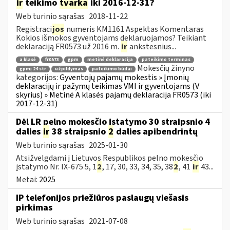
ir
teikimo
tvarka
iki 2016-12-31?
Web turinio sąrašas
2018-11-22
Registraci
jos
numeris KM1161 Aspektas Komentaras
Kokios išmokos gyventojams deklaruojamos? Teikiant
deklaraciją FR0573 už 2016 m.
ir
ankstesnius...
a klasė
fr0573
gpm
metinė deklaracija
pateikimo terminas
Mokesčių žinyno
gpmį 24 str
užpildymas
pateikimo būdai
kategorijos:
Gyventojų pajamų mokestis » Įmonių
deklaracijų ir pažymų teikimas VMI ir gyventojams (V
skyrius) » Metinė A klasės pajamų deklaracija FR0573 (iki
2017-12-31)
Dėl LR pelno mokesčio įstatymo 30 straipsnio 4
dalies
ir
38 straipsnio
2
dalies apibendrintų
Web turinio sąrašas
2025-01-30
Atsižvelgdami į Lietuvos Respublikos pelno mokesčio
įstatymo Nr. IX-675 5, 1
2
, 17, 30, 33, 34, 35, 38
2
, 41
ir
43...
Metai:
2025
IP telefonijos priežiūros paslaugų viešasis
pirkimas
Web turinio sąrašas
2021-07-08