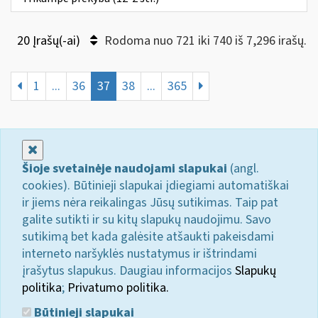
20 Įrašų(-ai)
Rodoma nuo 721 iki 740 iš 7,296 irašų.
1
...
36
37
38
...
365
Uždaryti
Šioje svetainėje naudojami slapukai
(angl.
cookies). Būtinieji slapukai įdiegiami automatiškai
ir jiems nėra reikalingas Jūsų sutikimas. Taip pat
galite sutikti ir su kitų slapukų naudojimu. Savo
sutikimą bet kada galėsite atšaukti pakeisdami
interneto naršyklės nustatymus ir ištrindami
įrašytus slapukus. Daugiau informacijos
Slapukų
politika
;
Privatumo politika.
Būtinieji slapukai