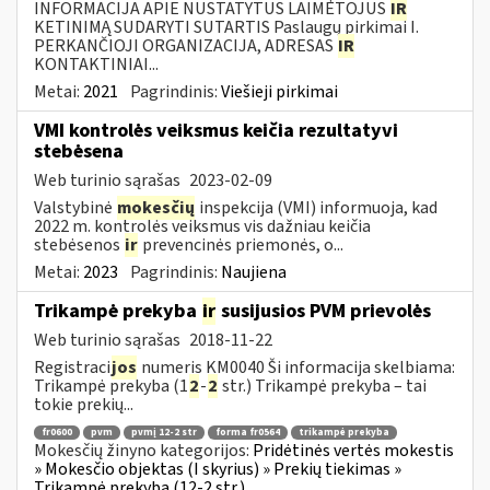
INFORMACIJA APIE NUSTATYTUS LAIMĖTOJUS
IR
KETINIMĄ SUDARYTI SUTARTIS Paslaugų pirkimai I.
PERKANČIOJI ORGANIZACIJA, ADRESAS
IR
KONTAKTINIAI...
Metai:
2021
Pagrindinis:
Viešieji pirkimai
VMI kontrolės veiksmus keičia rezultatyvi
stebėsena
Web turinio sąrašas
2023-02-09
Valstybinė
mokesčių
inspekcija (VMI) informuoja, kad
2022 m. kontrolės veiksmus vis dažniau keičia
stebėsenos
ir
prevencinės priemonės, o...
Metai:
2023
Pagrindinis:
Naujiena
Trikampė prekyba
ir
susijusios PVM prievolės
Web turinio sąrašas
2018-11-22
Registraci
jos
numeris KM0040 Ši informacija skelbiama:
Trikampė prekyba (1
2
-
2
str.) Trikampė prekyba – tai
tokie prekių...
fr0600
pvm
pvmį 12-2 str
forma fr0564
trikampė prekyba
Mokesčių žinyno kategorijos:
Pridėtinės vertės mokestis
» Mokesčio objektas (I skyrius) » Prekių tiekimas »
Trikampė prekyba (12-2 str.)