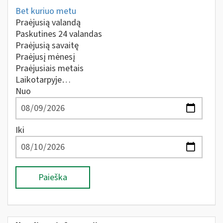
Bet kuriuo metu
Praėjusią valandą
Paskutines 24 valandas
Praėjusią savaitę
Praėjusį mėnesį
Praėjusiais metais
Laikotarpyje…
Nuo
Iki
Paieška