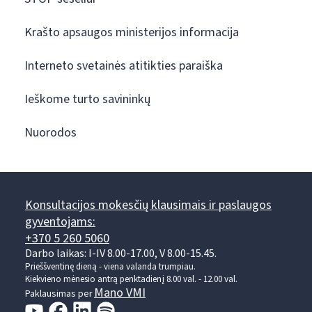
Krašto apsaugos ministerijos informacija
Interneto svetainės atitikties paraiška
Ieškome turto savininkų
Nuorodos
Konsultacijos mokesčių klausimais ir paslaugos
gyventojams:
+370 5 260 5060
Darbo laikas: I-IV 8.00-17.00, V 8.00-15.45.
Prieššventinę dieną - viena valanda trumpiau.
Kiekvieno mėnesio antrą penktadienį 8.00 val. - 12.00 val.
Mano VMI
Paklausimas per