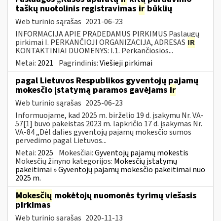
taškų nuotolinis registravimas
ir
būklių
Web turinio sąrašas
2021-06-23
INFORMACIJA APIE PRADEDAMUS PIRKIMUS Paslaugų
pirkimai I. PERKANČIOJI ORGANIZACIJA, ADRESAS
IR
KONTAKTINIAI DUOMENYS: I.1. Perkančiosios...
Metai:
2021
Pagrindinis:
Viešieji pirkimai
pagal Lietuvos Respublikos gyventojų pajamų
mokesčio įstatymą paramos gavėjams
ir
Web turinio sąrašas
2025-06-23
Informuojame, kad 2025 m. birželio 19 d. įsakymu Nr. VA-
57[1] buvo pakeistas 2023 m. lapkričio 17 d. įsakymas Nr.
VA-84 „Dėl dalies gyventojų pajamų mokesčio sumos
pervedimo pagal Lietuvos...
Metai:
2025
Mokesčiai:
Gyventojų pajamų mokestis
Mokesčių žinyno kategorijos:
Mokesčių įstatymų
pakeitimai » Gyventojų pajamų mokesčio pakeitimai nuo
2025 m.
Mokesčių
mokėtojų nuomonės tyrimų viešasis
pirkimas
Web turinio sąrašas
2020-11-13