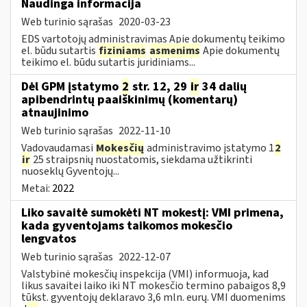
Naudinga informacija
Web turinio sąrašas
2020-03-23
EDS vartotojų administravimas Apie dokumentų teikimo
el. būdu sutartis
fiziniams
asmenims
Apie dokumentų
teikimo el. būdu sutartis juridiniams...
Dėl GPM įstatymo
2
str. 12, 29
ir
34 dalių
apibendrintų paaiškinimų (komentarų)
atnaujinimo
Web turinio sąrašas
2022-11-10
Vadovaudamasi
Mokesčių
administravimo įstatymo 1
2
ir
25 straipsnių nuostatomis, siekdama užtikrinti
nuoseklų Gyventojų...
Metai:
2022
Liko savaitė sumokėti NT mokestį: VMI primena,
kada gyventojams taikomos mokesčio
lengvatos
Web turinio sąrašas
2022-12-07
Valstybinė mokesčių inspekcija (VMI) informuoja, kad
likus savaitei laiko iki NT mokesčio termino pabaigos 8,9
tūkst. gyventojų deklaravo 3,6 mln. eurų. VMI duomenims