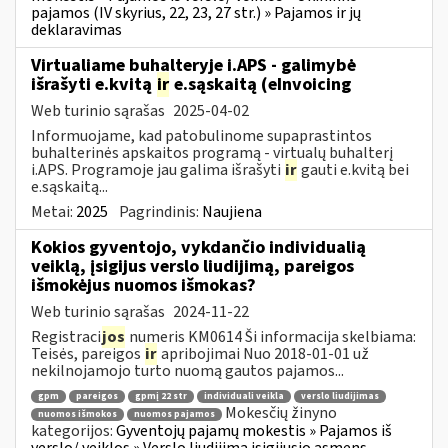
pajamos (IV skyrius, 22, 23, 27 str.) » Pajamos ir jų
deklaravimas
Virtualiame buhalteryje i.APS - galimybė
išrašyti e.kvitą
ir
e.sąskaitą (eInvoicing
Web turinio sąrašas
2025-04-02
Informuojame, kad patobulinome supaprastintos
buhalterinės apskaitos programą - virtualų buhalterį
i.APS. Programoje jau galima išrašyti
ir
gauti e.kvitą bei
e.sąskaitą...
Metai:
2025
Pagrindinis:
Naujiena
Kokios gyventojo, vykdančio individualią
veiklą, įsigijus verslo liudijimą, pareigos
išmokėjus nuomos išmokas?
Web turinio sąrašas
2024-11-22
Registraci
jos
numeris KM0614 Ši informacija skelbiama:
Teisės, pareigos
ir
apribojimai Nuo 2018-01-01 už
nekilnojamojo turto nuomą gautos pajamos...
gpm
pareigos
gpmį 22 str
individuali veikla
verslo liudijimas
Mokesčių žinyno
nuomos išmokos
nuomos pajamos
kategorijos:
Gyventojų pajamų mokestis » Pajamos iš
verslo/ veiklos » Verslo liudijimą įsigijusio asmens