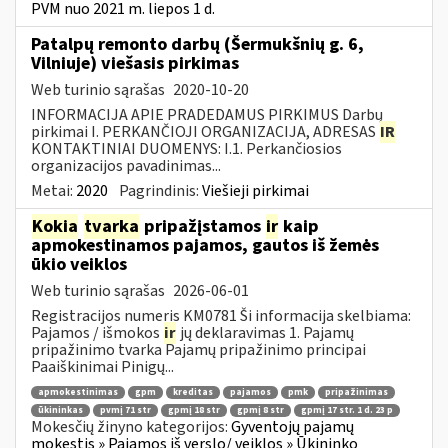
PVM nuo 2021 m. liepos 1 d.
Patalpų remonto darbų (Šermukšnių g. 6,
Vilniuje) viešasis pirkimas
Web turinio sąrašas
2020-10-20
INFORMACIJA APIE PRADEDAMUS PIRKIMUS Darbų
pirkimai I. PERKANČIOJI ORGANIZACIJA, ADRESAS
IR
KONTAKTINIAI DUOMENYS: I.1. Perkančiosios
organizacijos pavadinimas...
Metai:
2020
Pagrindinis:
Viešieji pirkimai
Kokia
tvarka
pripažįstamos
ir
kaip
apmokestinamos pajamos, gautos iš žemės
ūkio veiklos
Web turinio sąrašas
2026-06-01
Registracijos numeris KM0781 Ši informacija skelbiama:
Pajamos / išmokos
ir
jų deklaravimas 1. Pajamų
pripažinimo tvarka Pajamų pripažinimo principai
Paaiškinimai Pinigų...
apmokestinimas
gpm
kreditas
pajamos
pmk
pripažinimas
ūkininkas
pvmį 71 str
gpmį 18 str
gpmį 8 str
gpmį 17 str. 1 d. 23 p
Mokesčių žinyno kategorijos:
Gyventojų pajamų
mokestis » Pajamos iš verslo/ veiklos » Ūkininko