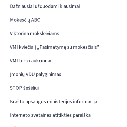
Dažniausiai užduodami klausimai
Mokesčių ABC
Viktorina moksleiviams
VMI kviečia į „Pasimatymą su mokesčiais“
VMI turto aukcionai
Įmonių VDU palyginimas
STOP šešėliui
Krašto apsaugos ministerijos informacija
Interneto svetainės atitikties paraiška