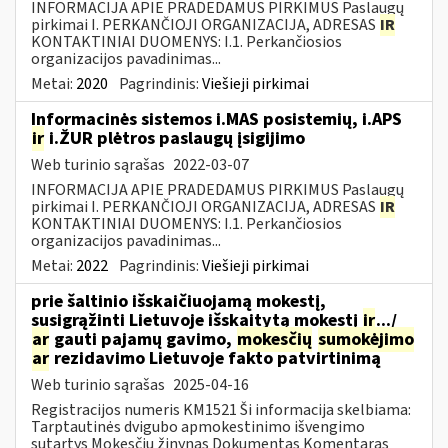
INFORMACIJA APIE PRADEDAMUS PIRKIMUS Paslaugų
pirkimai I. PERKANČIOJI ORGANIZACIJA, ADRESAS
IR
KONTAKTINIAI DUOMENYS: I.1. Perkančiosios
organizacijos pavadinimas...
Metai:
2020
Pagrindinis:
Viešieji pirkimai
Informacinės sistemos i.MAS posistemių, i.APS
ir
i.ŽUR plėtros paslaugų įsigijimo
Web turinio sąrašas
2022-03-07
INFORMACIJA APIE PRADEDAMUS PIRKIMUS Paslaugų
pirkimai I. PERKANČIOJI ORGANIZACIJA, ADRESAS
IR
KONTAKTINIAI DUOMENYS: I.1. Perkančiosios
organizacijos pavadinimas...
Metai:
2022
Pagrindinis:
Viešieji pirkimai
prie šaltinio išskaičiuojamą mokestį,
susigrąžinti Lietuvoje išskaitytą mokestį
ir
.../
ar
gauti pajamų gavimo,
mokesčių
sumokėjimo
ar
rezidavimo Lietuvoje fakto patvirtinimą
Web turinio sąrašas
2025-04-16
Registracijos numeris KM1521 Ši informacija skelbiama:
Tarptautinės dvigubo apmokestinimo išvengimo
sutartys Mokesčių žinynas Dokumentas Komentaras