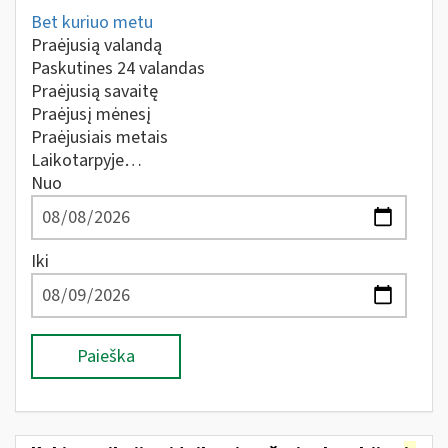
Bet kuriuo metu
Praėjusią valandą
Paskutines 24 valandas
Praėjusią savaitę
Praėjusį mėnesį
Praėjusiais metais
Laikotarpyje…
Nuo
Iki
Paieška