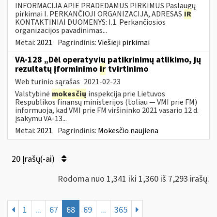
INFORMACIJA APIE PRADEDAMUS PIRKIMUS Paslaugų
pirkimai I. PERKANČIOJI ORGANIZACIJA, ADRESAS
IR
KONTAKTINIAI DUOMENYS: I.1. Perkančiosios
organizacijos pavadinimas...
Metai:
2021
Pagrindinis:
Viešieji pirkimai
VA-128 „Dėl operatyvių patikrinimų atlikimo, jų
rezultatų įforminimo
ir
tvirtinimo
Web turinio sąrašas
2021-02-23
Valstybinė
mokesčių
inspekcija prie Lietuvos
Respublikos finansų ministerijos (toliau ― VMI prie FM)
informuoja, kad VMI prie FM viršininko 2021 vasario 12 d.
įsakymu VA-13...
Metai:
2021
Pagrindinis:
Mokesčio naujiena
20 Įrašų(-ai)
Rodoma nuo 1,341 iki 1,360 iš 7,293 irašų.
1
...
67
68
69
...
365