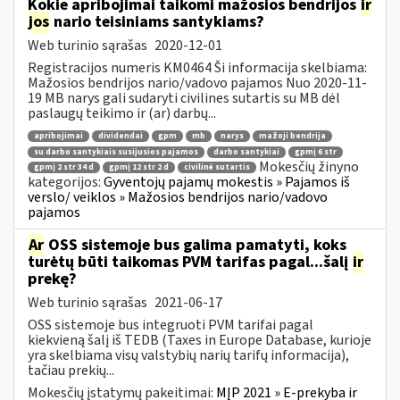
Kokie apribojimai taikomi mažosios bendrijos
ir
jos
nario teisiniams santykiams?
Web turinio sąrašas
2020-12-01
Registracijos numeris KM0464 Ši informacija skelbiama:
Mažosios bendrijos nario/vadovo pajamos Nuo 2020-11-
19 MB narys gali sudaryti civilines sutartis su MB dėl
paslaugų teikimo ir (ar) darbų...
apribojimai
dividendai
gpm
mb
narys
mažoji bendrija
su darbo santykiais susijusios pajamos
darbo santykiai
gpmį 6 str
Mokesčių žinyno
gpmį 2 str 34 d
gpmį 12 str 2 d
civilinė sutartis
kategorijos:
Gyventojų pajamų mokestis » Pajamos iš
verslo/ veiklos » Mažosios bendrijos nario/vadovo
pajamos
Ar
OSS sistemoje bus galima pamatyti, koks
turėtų būti taikomas PVM tarifas pagal...šalį
ir
prekę?
Web turinio sąrašas
2021-06-17
OSS sistemoje bus integruoti PVM tarifai pagal
kiekvieną šalį iš TEDB (Taxes in Europe Database, kurioje
yra skelbiama visų valstybių narių tarifų informacija),
tačiau prekių...
Mokesčių įstatymų pakeitimai:
MĮP 2021 » E-prekyba ir