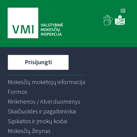
Prisijungti
Mokesčių mokėtojų informacija
Formos
Rinkmenos / Atviri duomenys
Skaičiuoklės ir pagalbininkai
Sąskaitos ir įmokų kodai
Mokesčių žinynas