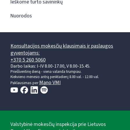
Ieškome turto savininkų
Nuorodos
Konsultacijos mokesčių klausimais ir paslaugos
gyventojams:
+370 5 260 5060
Darbo laikas: I-IV 8.00-17.00, V 8.00-15.45.
Prieššventinę dieną - viena valanda trumpiau.
Kiekvieno mėnesio antrą penktadienį 8.00 val. - 12.00 val.
Mano VMI
Paklausimas per
Valstybinė mokesčių inspekcija prie Lietuvos