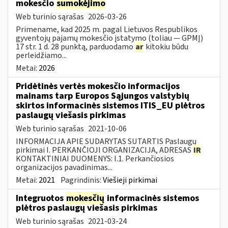
mokesčio
sumokėjimo
Web turinio sąrašas
2026-03-26
Primename, kad 2025 m. pagal Lietuvos Respublikos
gyventojų pajamų mokesčio įstatymo (toliau — GPMĮ)
17 str. 1 d. 28 punktą, parduodamo
ar
kitokiu būdu
perleidžiamo...
Metai:
2026
Pridėtinės vertės mokesčio informacijos
mainams tarp Europos Sąjungos valstybių
skirtos informacinės sistemos ITIS_EU plėtros
paslaugų viešasis pirkimas
Web turinio sąrašas
2021-10-06
INFORMACIJA APIE SUDARYTAS SUTARTIS Paslaugų
pirkimai I. PERKANČIOJI ORGANIZACIJA, ADRESAS
IR
KONTAKTINIAI DUOMENYS: I.1. Perkančiosios
organizacijos pavadinimas...
Metai:
2021
Pagrindinis:
Viešieji pirkimai
Integruotos
mokesčių
informacinės sistemos
plėtros paslaugų viešasis pirkimas
Web turinio sąrašas
2021-03-24