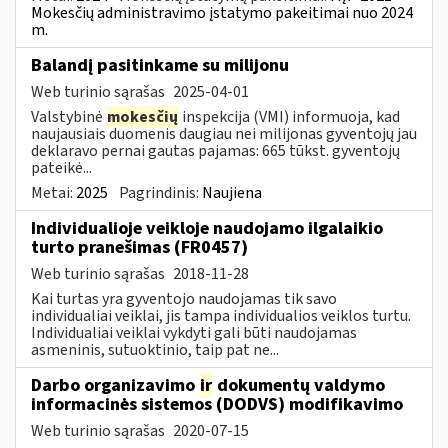
Mokesčių administravimo įstatymo pakeitimai nuo 2024
m.
Balandį pasitinkame su milijonu
Web turinio sąrašas
2025-04-01
Valstybinė
mokesčių
inspekcija (VMI) informuoja, kad
naujausiais duomenis daugiau nei milijonas gyventojų jau
deklaravo pernai gautas pajamas: 665 tūkst. gyventojų
pateikė...
Metai:
2025
Pagrindinis:
Naujiena
Individualioje veikloje naudojamo ilgalaikio
turto pranešimas (FR0457)
Web turinio sąrašas
2018-11-28
Kai turtas yra gyventojo naudojamas tik savo
individualiai veiklai, jis tampa individualios veiklos turtu.
Individualiai veiklai vykdyti gali būti naudojamas
asmeninis, sutuoktinio, taip pat ne...
Darbo organizavimo
ir
dokumentų valdymo
informacinės sistemos (DODVS) modifikavimo
Web turinio sąrašas
2020-07-15