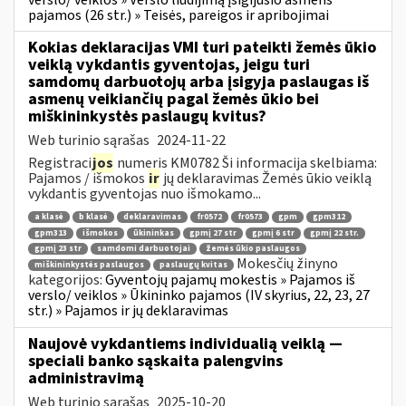
pajamos (26 str.) » Teisės, pareigos ir apribojimai
Kokias deklaracijas VMI turi pateikti žemės ūkio
veiklą vykdantis gyventojas, jeigu turi
samdomų darbuotojų arba įsigyja paslaugas iš
asmenų veikiančių pagal žemės ūkio bei
miškininkystės paslaugų kvitus?
Web turinio sąrašas
2024-11-22
Registraci
jos
numeris KM0782 Ši informacija skelbiama:
Pajamos / išmokos
ir
jų deklaravimas Žemės ūkio veiklą
vykdantis gyventojas nuo išmokamo...
a klasė
b klasė
deklaravimas
fr0572
fr0573
gpm
gpm312
gpm313
išmokos
ūkininkas
gpmį 27 str
gpmį 6 str
gpmį 22 str.
gpmį 23 str
samdomi darbuotojai
žemės ūkio paslaugos
Mokesčių žinyno
miškininkystės paslaugos
paslaugų kvitas
kategorijos:
Gyventojų pajamų mokestis » Pajamos iš
verslo/ veiklos » Ūkininko pajamos (IV skyrius, 22, 23, 27
str.) » Pajamos ir jų deklaravimas
Naujovė vykdantiems individualią veiklą —
speciali banko sąskaita palengvins
administravimą
Web turinio sąrašas
2025-10-20