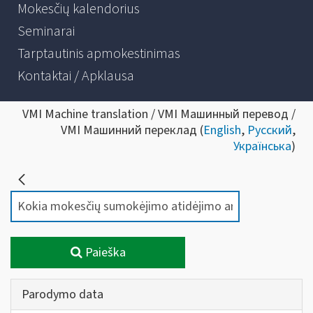
Mokesčių kalendorius
Seminarai
Tarptautinis apmokestinimas
Kontaktai / Apklausa
VMI Machine translation / VMI Машинный перевод /
VMI Машинний переклад (
English
,
Русский
,
Українська
)
Paieška
Parodymo data