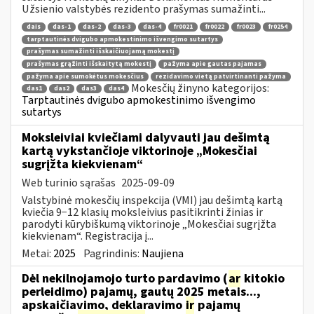
Užsienio valstybės rezidento prašymas sumažinti...
dais
das-1
das-2
das-3
das-4
fr0021
fr0022
fr0023
fr0254
tarptautinės dvigubo apmokestinimo išvengimo sutartys
prašymas sumažinti išskaičiuojamą mokestį
prašymas grąžinti išskaitytą mokestį
pažyma apie gautas pajamas
pažyma apie sumokėtus mokesčius
rezidavimo vietą patvirtinanti pažyma
Mokesčių žinyno kategorijos:
das1
das2
das3
das4
Tarptautinės dvigubo apmokestinimo išvengimo
sutartys
Moksleiviai kviečiami dalyvauti jau dešimtą
kartą vykstančioje viktorinoje „Mokesčiai
sugrįžta kiekvienam“
Web turinio sąrašas
2025-09-09
Valstybinė mokesčių inspekcija (VMI) jau dešimtą kartą
kviečia 9−12 klasių moksleivius pasitikrinti žinias ir
parodyti kūrybiškumą viktorinoje „Mokesčiai sugrįžta
kiekvienam“. Registracija į...
Metai:
2025
Pagrindinis:
Naujiena
Dėl nekilnojamojo turto pardavimo (
ar
kitokio
perleidimo) pajamų, gautų 2025 metais...,
apskaičiavimo, deklaravimo
ir
pajamų