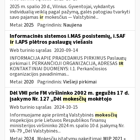
2025 m. spalio 20 d., Vilnius. Gyventojai, vykdantys
individualią veiklą pagal pažymą, galės patogiau tvarkyti
savo pajamas
ir
mokesčius — Valstybinė...
Metai:
2025
Pagrindinis:
Naujiena
Informacinės sistemos i.MAS posistemių, i.SAF
ir
i.APS plėtros paslaugų viešasis
Web turinio sąrašas
2020-09-14
INFORMACIJA APIE PRADEDAMUS PIRKIMUS Paslaugų
pirkimai I. PERKANČIOJI ORGANIZACIJA, ADRESAS
IR
KONTAKTINIAI DUOMENYS: I.1. Perkančiosios
organizacijos pavadinimas...
Metai:
2020
Pagrindinis:
Viešieji pirkimai
Dėl VMI prie FM viršininko 2002 m. gegužės 17 d.
įsakymo Nr. 127 „Dėl
mokesčių
mokėtojo
Web turinio sąrašas
2024-10-15
Informuojame apie priimtą Valstybinės
mokesčių
inspekcijos prie Lietuvos Respublikos finansų
ministerijos viršininko 2024 m. spalio 10 d. įsakymą Nr.
VA-79 „Dėl Valstybinės...
Metai:
2024
Mokesčių įstatymų pakeitimai:
MĮP 2021 »