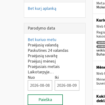
Metai
Mokes
Bet kurį aplanką
Kuri
Web t
Parodymo data
Regis
kasos
Bet kuriuo metu
apska
Praėjusią valandą
atskir
Paskutines 24 valandas
veikl
Buhal
Praėjusią savaitę
Praėjusį mėnesį
Praėjusiais metais
Mėne
Laikotarpyje…
Web t
Nuo
Iki
Mėnes
buvei
Koki
Paieška
dekl