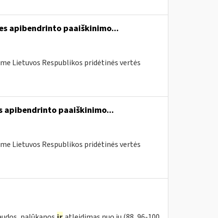
es apibendrinto paaiškinimo...
me Lietuvos Respublikos pridėtinės vertės
s apibendrinto paaiškinimo...
me Lietuvos Respublikos pridėtinės vertės
baudos, palūkanos
ir
atleidimas nuo jų (88, 96-100