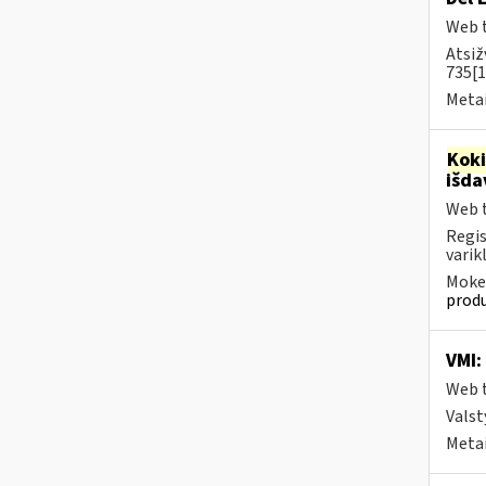
Web t
Atsiž
735[1
Metai
Kok
išd
Web t
Regis
varik
Mokes
produ
VMI:
Web t
Valst
Metai