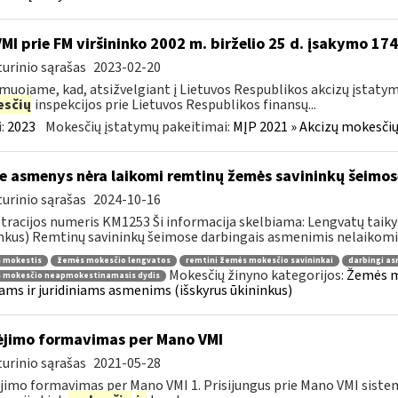
VMI prie FM viršininko 2002 m. birželio 25 d. įsakymo 17
urinio sąrašas
2023-02-20
muojame, kad, atsižvelgiant į Lietuvos Respublikos akcizų įstaty
sčių
inspekcijos prie Lietuvos Respublikos finansų...
:
2023
Mokesčių įstatymų pakeitimai:
MĮP 2021 » Akcizų mokesčių
e asmenys nėra laikomi remtinų žemės savininkų šeimos
urinio sąrašas
2024-10-16
tracijos numeris KM1253 Ši informacija skelbiama: Lengvatų taiky
nkus) Remtinų savininkų šeimose darbingais asmenimis nelaikomi:.
 mokestis
žemės mokesčio lengvatos
remtini žemės mokesčio savininkai
darbingi a
Mokesčių žinyno kategorijos:
Žemės mo
 mokesčio neapmokestinamasis dydis
iams ir juridiniams asmenims (išskyrus ūkininkus)
jimo formavimas per Mano VMI
urinio sąrašas
2021-05-28
imo formavimas per Mano VMI 1. Prisijungus prie Mano VMI sistem