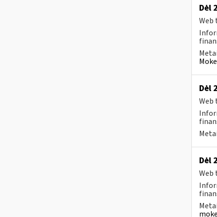
Dėl 
Web t
Infor
finan
Metai
Mokes
Dėl 
Web t
Infor
finan
Metai
Dėl 
Web t
Infor
finan
Metai
moke