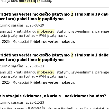
macija kiek
mokesčių
ir
baudų...
Pridėtinės vertės mokesčio įstatymo
2
straipsnio 39 dali
entaro) pakeitimo
ir
papildymo
urinio sąrašas
2025-08-29
ami užtikrinti sklandų
mokesčių
įstatymų įgyvendinimą, parengė
čio įstatymo (toliau – PVM įstatymas)...
:
2025
Mokesčiai:
Pridėtinės vertės mokestis
Pridėtinės vertės mokesčio įstatymo
2
straipsnio 1 dalie
entaro) pakeitimo
ir
papildymo
urinio sąrašas
2025-06-23
ami užtikrinti sklandų
mokesčių
įstatymų įgyvendinimą, parengė
čio įstatymo (toliau – PVM įstatymas)...
:
2025
Mokesčiai:
Pridėtinės vertės mokestis
ais atvejais skiriamos, o kuriais – neskiriamos baudos?
urinio sąrašas
2025-12-23
tracijos numeris KM0584 Ši informacija skelbiama: Delspinigiai, 