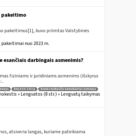
4 pakeitimo
mo pakeitimus[1], buvo priimtas Valstybinės
 pakeitimai nuo 2023 m.
e esančiais darbingais asmenimis?
mas fiziniams ir juridiniams asmenims (išskyrus
..
smenys
žmį 8 str 2 d 3 p
žemės mokesčio nemokantys asmenys
kestis » Lengvatos (8 str.) » Lengvatų taikymas
os, atsiveria langas, kuriame pateikiama