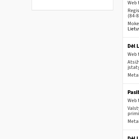
Web t
Regis
(84-8
Mokes
Lietu
Dėl 
Web t
Atsiž
įstat
Metai
Pasi
Web t
Valst
primi
Metai
Dėl 