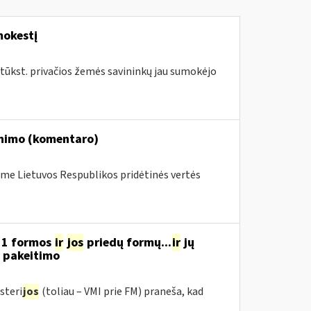
mokestį
 tūkst. privačios žemės savininkų jau sumokėjo
inimo (komentaro)
me Lietuvos Respublikos pridėtinės vertės
11 formos
ir
jos
priedų formų...
ir
jų
“ pakeitimo
steri
jos
(toliau – VMI prie FM) praneša, kad