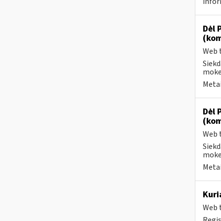
infor
Dėl 
(kom
Web t
Siekd
mokes
Metai
Dėl 
(kom
Web t
Siekd
mokes
Metai
Kuri
Web t
Regis