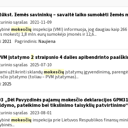
tūkst. žemės savininkų – savaitė laiko sumokėti žemės 
urinio sąrašas
2021-11-09
ybinė
mokesčių
inspekcija (VMI) informuoja, jog daugiau kaip 266
 mokestį: 1,8 mln. eurų sumokėjo įmonės ir 12,6...
:
2021
Pagrindinis:
Naujiena
PVM įstatymo
2
straipsnio 4 dalies apibendrinto paaišk
urinio sąrašas
2025-07-10
ami užtikrinti sklandų
mokesčių
įstatymų įgyvendinimą, parengė
čio įstatymo (toliau – PVM įstatymas)...
:
2025
93 „Dėl Pavyzdinės pajamų mokesčio deklaracijos GPM3
ldymo, pateikimo bei tikslinimo taisyklių patvirtinimo
urinio sąrašas
2023-08-01
ybinė
mokesčių
inspekcija prie Lietuvos Respublikos finansų mini
ybinės...