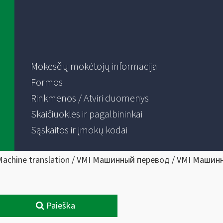
Mokesčių mokėtojų informacija
Formos
Rinkmenos / Atviri duomenys
Skaičiuoklės ir pagalbininkai
Sąskaitos ir įmokų kodai
Machine translation / VMI Машинный перевод / VMI Машин
Paieška