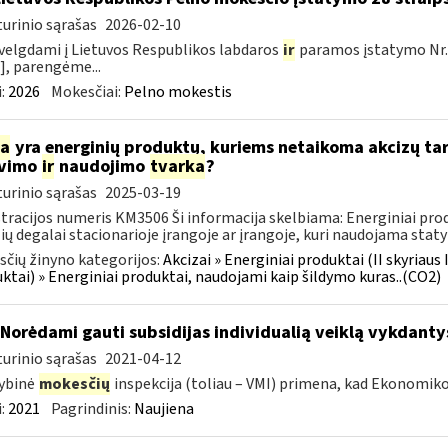
urinio sąrašas
2026-02-10
velgdami į Lietuvos Respublikos labdaros
ir
paramos įstatymo Nr.
], parengėme...
:
2026
Mokesčiai:
Pelno mokestis
ia
yra energinių produktų, kuriems netaikoma akcizų tar
avimo
ir
naudojimo
tvarka
?
urinio sąrašas
2025-03-19
tracijos numeris KM3506 Ši informacija skelbiama: Energiniai prod
lių degalai stacionarioje įrangoje ar įrangoje, kuri naudojama statyb
čių žinyno kategorijos:
Akcizai » Energiniai produktai (II skyriaus 
ktai) » Energiniai produktai, naudojami kaip šildymo kuras..(CO2)
 Norėdami gauti subsidijas individualią veiklą vykdanty
urinio sąrašas
2021-04-12
ybinė
mokesčių
inspekcija (toliau – VMI) primena, kad Ekonomik
:
2021
Pagrindinis:
Naujiena