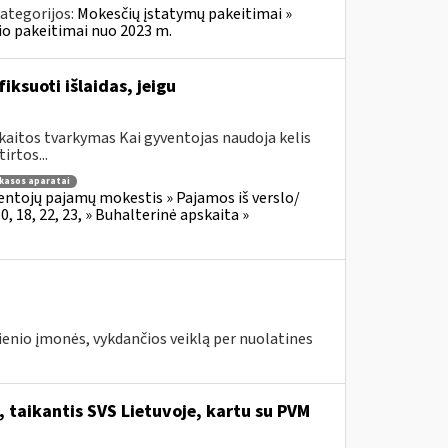
ategorijos:
Mokesčių įstatymų pakeitimai »
o pakeitimai nuo 2023 m.
iksuoti išlaidas, jeigu
kaitos tvarkymas Kai gyventojas naudoja kelis
irtos...
 kasos aparatai
entojų pajamų mokestis » Pajamos iš verslo/
 18, 22, 23, » Buhalterinė apskaita »
ienio įmonės, vykdančios veiklą per nuolatines
 taikantis SVS Lietuvoje, kartu su PVM