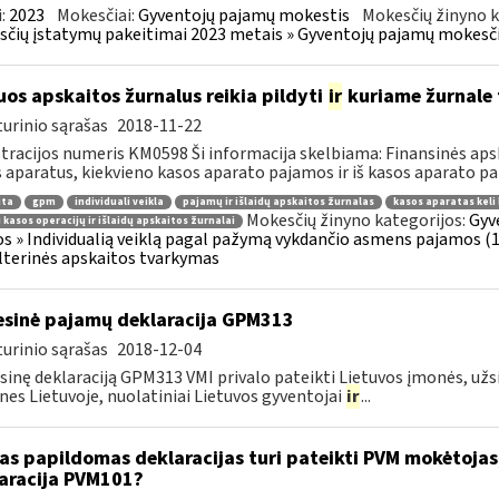
:
2023
Mokesčiai:
Gyventojų pajamų mokestis
Mokesčių žinyno k
čių įstatymų pakeitimai 2023 metais » Gyventojų pajamų mokesči
uos apskaitos žurnalus reikia pildyti
ir
kuriame žurnale f
urinio sąrašas
2018-11-22
tracijos numeris KM0598 Ši informacija skelbiama: Finansinės aps
 aparatus, kiekvieno kasos aparato pajamos ir iš kasos aparato pat
ita
gpm
individuali veikla
pajamų ir išlaidų apskaitos žurnalas
kasos aparatas keli
Mokesčių žinyno kategorijos:
Gyv
i kasos operacijų ir išlaidų apskaitos žurnalai
os » Individualią veiklą pagal pažymą vykdančio asmens pajamos (10,
terinės apskaitos tvarkymas
sinė pajamų deklaracija GPM313
urinio sąrašas
2018-12-04
inę deklaraciją GPM313 VMI privalo pateikti Lietuvos įmonės, užs
nes Lietuvoje, nuolatiniai Lietuvos gyventojai
ir
...
as papildomas deklaracijas turi pateikti PVM mokėtojas,
aracija PVM101?