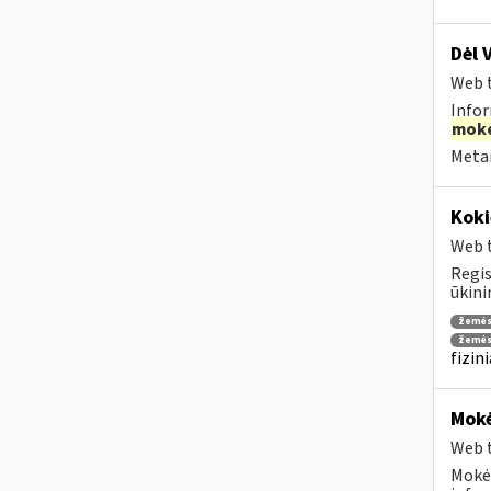
Dėl 
Web t
Infor
moke
Metai
Koki
Web t
Regis
ūkini
žemės
žemės
fizin
Mokė
Web t
Mokėj