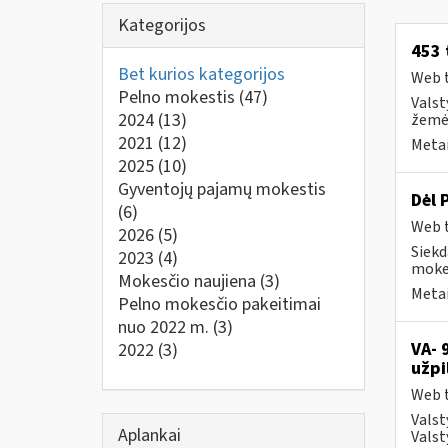
Kategorijos
453 
Bet kurios kategorijos
Web t
Pelno mokestis
(47)
Valst
2024
(13)
žemės
2021
(12)
Metai
2025
(10)
Gyventojų pajamų mokestis
Dėl 
(6)
Web t
2026
(5)
Siekd
2023
(4)
mokes
Mokesčio naujiena
(3)
Metai
Pelno mokesčio pakeitimai
nuo 2022 m.
(3)
VA- 
2022
(3)
užpi
Web t
Valst
Aplankai
Valst