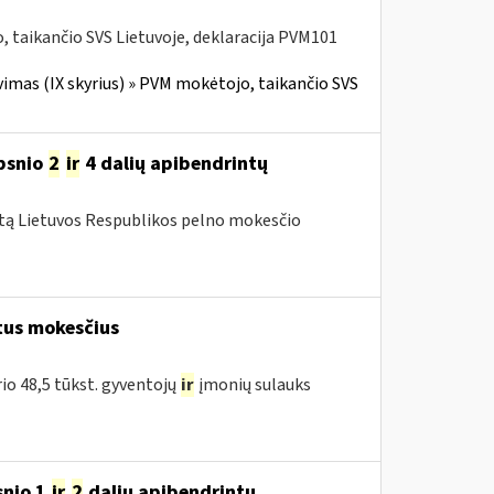
 taikančio SVS Lietuvoje, deklaracija PVM101
imas (IX skyrius) » PVM mokėtojo, taikančio SVS
ipsnio
2
ir
4 dalių apibendrintų
mtą Lietuvos Respublikos pelno mokesčio
tus mokesčius
rio 48,5 tūkst. gyventojų
ir
įmonių sulauks
snio 1
ir
2
dalių apibendrintų