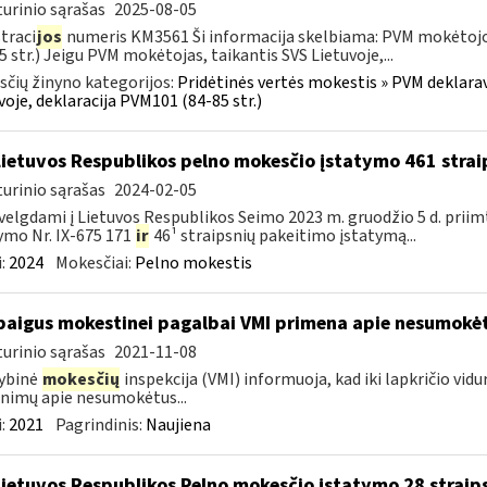
urinio sąrašas
2025-08-05
traci
jos
numeris KM3561 Ši informacija skelbiama: PVM mokėtojo,
5 str.) Jeigu PVM mokėtojas, taikantis SVS Lietuvoje,...
čių žinyno kategorijos:
Pridėtinės vertės mokestis » PVM deklarav
voje, deklaracija PVM101 (84-85 str.)
Lietuvos Respublikos pelno mokesčio įstatymo 461 stra
urinio sąrašas
2024-02-05
velgdami į Lietuvos Respublikos Seimo 2023 m. gruodžio 5 d. prii
ymo Nr. IX-675 171
ir
46¹ straipsnių pakeitimo įstatymą...
:
2024
Mokesčiai:
Pelno mokestis
baigus mokestinei pagalbai VMI primena apie nesumokė
urinio sąrašas
2021-11-08
ybinė
mokesčių
inspekcija (VMI) informuoja, kad iki lapkričio vidu
nimų apie nesumokėtus...
:
2021
Pagrindinis:
Naujiena
Lietuvos Respublikos Pelno mokesčio įstatymo 28 straip