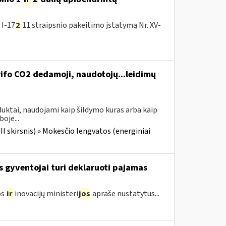
 I-17
2
11 straipsnio pakeitimo įstatymą Nr. XV-
ifo CO2 dedamoji, naudotojų...leidimų
uktai, naudojami kaip šildymo kuras arba kaip
oje...
III skirsnis) » Mokesčio lengvatos (energiniai
s gyventojai turi deklaruoti pajamas
os
ir
inovacijų ministeri
jos
apraše nustatytus...