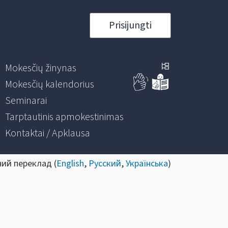
Prisijungti
Mokesčių žinynas
Mokesčių kalendorius
Seminarai
Tarptautinis apmokestinimas
Kontaktai / Apklausa
ний переклад (
English
,
Русский
,
Українська
)