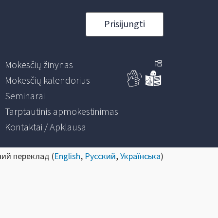
Prisijungti
Mokesčių žinynas
Mokesčių kalendorius
Seminarai
Tarptautinis apmokestinimas
Kontaktai / Apklausa
ний переклад (
English
,
Русский
,
Українська
)