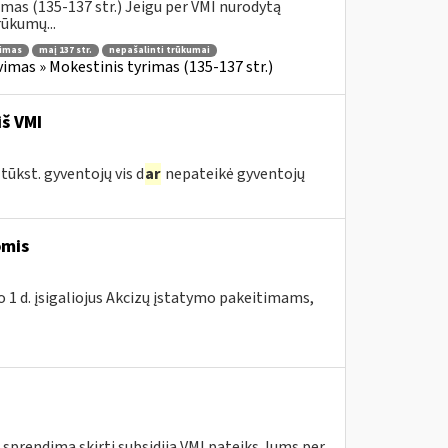
mas (135-137 str.) Jeigu per VMI nurodytą
ūkumų...
nimas
maį 137 str.
nepašalinti trūkumai
imas » Mokestinis tyrimas (135-137 str.)
iš VMI
tūkst. gyventojų vis d
ar
nepateikė gyventojų
omis
 1 d. įsigaliojus Akcizų įstatymo pakeitimams,
 sprendimą skirti subsidiją VMI pateiks Jums per