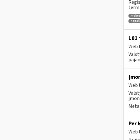
Regis
termi
mokes
nepaš
101 
Web t
Valst
pajam
Įmon
Web t
Valst
įmon
Metai
Per 
Web t
Prane