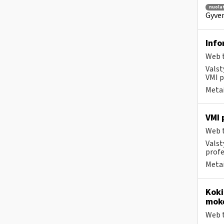
nuolat
Gyven
Info
Web t
Valst
VMI p
Metai
VMI 
Web t
Valst
profe
Metai
Koki
moke
Web t