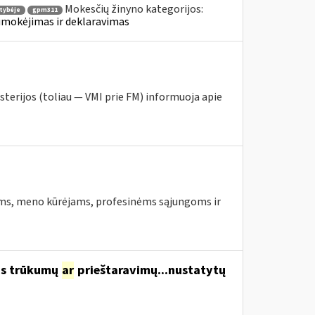
Mokesčių žinyno kategorijos:
tybėje
gpm311
umokėjimas ir deklaravimas
sterijos (toliau ― VMI prie FM) informuoja apie
ams, meno kūrėjams, profesinėms sąjungoms ir
us trūkumų
ar
prieštaravimų...nustatytų