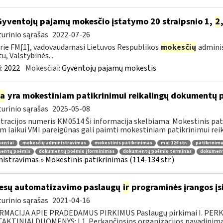
Gyventojų pajamų mokesčio įstatymo 20 straipsnio 1,
2
urinio sąrašas
2022-07-26
rie FM[1], vadovaudamasi Lietuvos Respublikos
mokesčių
adminis
u, Valstybinės...
:
2022
Mokesčiai:
Gyventojų pajamų mokestis
ia
yra mokestiniam patikrinimui reikalingų dokumentų
urinio sąrašas
2025-05-08
tracijos numeris KM0514 Ši informacija skelbiama: Mokestinis pat
m laikui VMI pareigūnas gali paimti mokestiniam patikrinimui reika
entai
mokesčių administravimas
mokestinis patikrinimas
maį 124 str.
patikrinimu
entų poėmis
dokumentų poėmio įforminimas
dokumentų poėmio terminas
dokument
istravimas » Mokestinis patikrinimas (114-134 str.)
esų automatizavimo paslaugų
ir
programinės įrangos įsi
urinio sąrašas
2021-04-16
RMACIJA APIE PRADEDAMUS PIRKIMUS Paslaugų pirkimai I. PER
KTINIAI DUOMENYS: I.1. Perkančiosios organizacijos pavadinimas