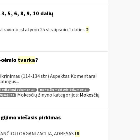
, 3, 5, 6, 8, 9, 10 dalių
travimo įstatymo 25 straipsnio 1 dalies
2
 poėmio
tvarka
?
ikrinimas (114-134 str.) Aspektas Komentarai
lingus...
i reikalingi dokumentai
mokesčių mokėtojo dokumentai
Mokesčių žinyno kategorijos:
Mokesčių
ų kopijos
gijimo viešasis pirkimas
KANČIOJI ORGANIZACIJA, ADRESAS
IR
...