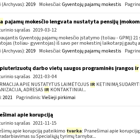
 (Archyvas):
2019
Mokesčiai:
Gyventojų pajamų mokestis
Pagrind
ia
pajamų mokesčio lengvata nustatyta pensijų įmokoms
urinio sąrašas
2019-03-12
aujantis Gyventojų pajamų mokesčio įstatymo (toliau - GPMĮ) 21 str
tojas (toliau- gyventojas) iš savo per mokestinį laikotarpį gautų
 (Archyvas):
2019
Mokesčiai:
Gyventojų pajamų mokestis
Pagrind
iuterizuotų darbo vietų saugos programinės įrangos
ir
urinio sąrašas
2021-03-04
RMACIJA APIE NUSTATYTUS LAIMĖTOJUS
IR
KETINIMĄ SUDARYTI 
NIZACIJA, ADRESAS
IR
KONTAKTINIAI...
:
2021
Pagrindinis:
Viešieji pirkimai
ešimai apie korupciją
urinio sąrašas
2021-11-15
šimų apie korupciją pateikimo
tvarka
: Pranešimai apie korupciją
adarbiavimas su Specialiųjų tyrimų tarnyba:...