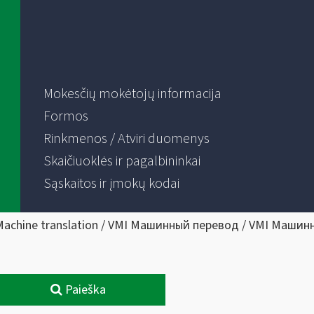
Mokesčių mokėtojų informacija
Formos
Rinkmenos / Atviri duomenys
Skaičiuoklės ir pagalbininkai
Sąskaitos ir įmokų kodai
Machine translation / VMI Машинный перевод / VMI Машин
Paieška