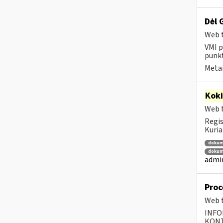
Dėl 
Web t
VMI p
punkt
Metai
Kok
Web t
Regis
Kuria
dokum
dokum
admin
Proc
Web t
INFO
KONTA