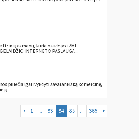
zinių asmenų, kurie naudojasi VMI
I BELAIDŽIO INTERNETO PASLAUGA...
piliečiai gali vykdyti savarankišką komercinę,
jų...
1
...
83
84
85
...
365