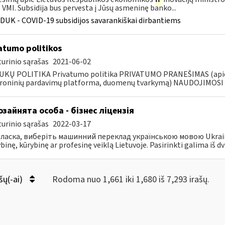
VMI. Subsidija bus pervesta į Jūsų asmeninę banko...
DUK - COVID-19 subsidijos savarankiškai dirbantiems
atumo politikos
urinio sąrašas
2021-06-02
KŲ POLITIKA Privatumo politika PRIVATUMO PRANEŠIMAS (apie fi
troninių pardavimų platforma, duomenų tvarkymą) NAUDOJIMOS
зайнята особа - бізнес ліцензія
urinio sąrašas
2022-03-17
ласка, виберіть машинний переклад українською мовою Ukrainos 
inę, kūrybinę ar profesinę veiklą Lietuvoje. Pasirinkti galima iš dvie
šų(-ai)
Rodoma nuo 1,661 iki 1,680 iš 7,293 irašų.