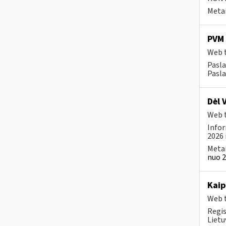
Metai
PVM 
Web t
Pasl
Pasla
Dėl 
Web t
Infor
2026 
Metai
nuo 2
Kai
Web t
Regis
Lietu