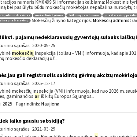
tracijos numeris KM0499 Ši informacija skelbiama: Mokestinis tyri
ną bei pasiūlytu būdu mokesčių mokėtojas nepašalina nurodytų tr
čių administravimas
mokestinis tyrimas
trūkumų pašalinimas
prieštaravimų pašali
Mokesčių žinyno kategorijos:
Mokesčių administrav
alina prieštaravimų
tūkst. pajamų nedeklaravusių gyventojų sulauks laiškų 
urinio sąrašas
2020-09-25
ybinė
mokesčių
inspekcija (toliau – VMI) informuoja, kad apie 101 
ų mokesčio deklaracijų už...
ės jau gali registruotis saldintų gėrimų akcizų mokėtoj
urinio sąrašas
2025-12-17
ybinė mokesčių inspekcija (VMI) informuoja, kad nuo 2026 m. sausio
ės, gaminančios
ar
iš kitų Europos Sąjungos...
:
2025
Pagrindinis:
Naujiena
kiek laiko gausiu subsidiją?
urinio sąrašas
2021-03-29
šimą apie Lietuvos Respublikos ekonomikos
ir
inovacijų ministro