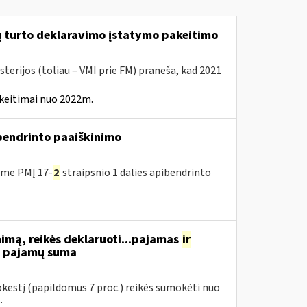
ų turto deklaravimo įstatymo pakeitimo
terijos (toliau – VMI prie FM) praneša, kad 2021
keitimai nuo 2022m.
ibendrinto paaiškinimo
ėme PMĮ 17-
2
straipsnio 1 dalies apibendrinto
nimą, reikės deklaruoti...pajamas
ir
ių pajamų suma
mokestį (papildomus 7 proc.) reikės sumokėti nuo
.