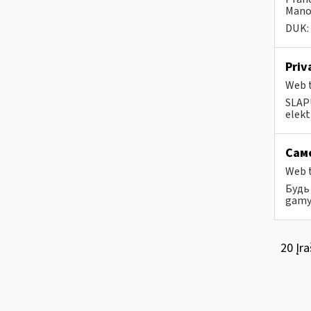
Mano 
DUK:
Priv
Web t
SLAPU
elek
Само
Web t
Будь 
gamyb
20 Įra