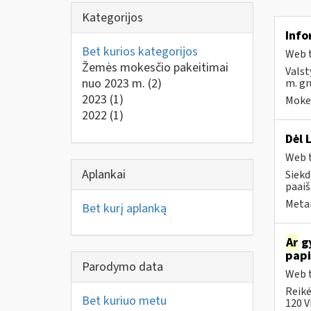
Kategorijos
Info
Bet kurios kategorijos
Web t
Žemės mokesčio pakeitimai
Valst
nuo 2023 m.
(2)
m. gr
2023
(1)
Mokes
2022
(1)
Dėl 
Web t
Aplankai
Siekd
paaiš
Metai
Bet kurį aplanką
Ar
gy
papi
Parodymo data
Web t
Reikė
Bet kuriuo metu
120 V