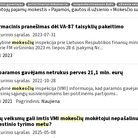
inis gyventojas
patvirtinantys dokumentai
neapmokestinamasis dydis
užsienio vals
tojų pajamų mokestis » Pajamos, gautos iš užsienio » Mokesčio s
rmacinis pranešimas dėl VA-87 taisyklių pakeitimo
urinio sąrašas
2023-07-31
ybinė
mokesčių
inspekcija prie Lietuvos Respublikos finansų mini
rie FM viršininko 2023 m. liepos 28 d. įsakymą Nr....
:
2023
paramos gavėjams netrukus perves 21,1 mln. eurų
urinio sąrašas
2021-10-28
ybinė
mokesčių
inspekcija (VMI) informuoja, kad paramos gavėj
sinių sąjungų susivienijimams bei politinėms partijoms...
:
2021
Pagrindinis:
Naujiena
ų veiksmų gali imtis VMI
mokesčių
mokėtojui nepašalin
stinio tyrimo
metu
?
urinio sąrašas
2025-05-08