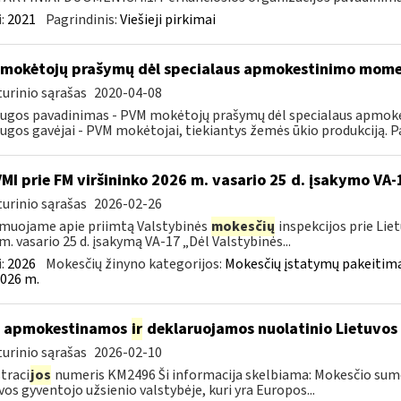
:
2021
Pagrindinis:
Viešieji pirkimai
mokėtojų prašymų dėl specialaus apmokestinimo mom
urinio sąrašas
2020-04-08
augos pavadinimas - PVM mokėtojų prašymų dėl specialaus apmo
ugos gavėjai - PVM mokėtojai, tiekiantys žemės ūkio produkciją. P
VMI prie FM viršininko 2026 m. vasario 25 d. įsakymo VA-
urinio sąrašas
2026-02-26
muojame apie priimtą Valstybinės
mokesčių
inspekcijos prie Lie
m. vasario 25 d. įsakymą VA-17 „Dėl Valstybinės...
:
2026
Mokesčių žinyno kategorijos:
Mokesčių įstatymų pakeitima
026 m.
p apmokestinamos
ir
deklaruojamos nuolatinio Lietuvos 
urinio sąrašas
2026-02-10
traci
jos
numeris KM2496 Ši informacija skelbiama: Mokesčio sumo
vos gyventojo užsienio valstybėje, kuri yra Europos...