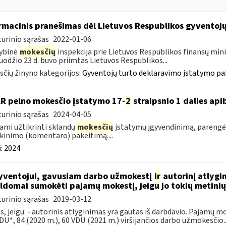
rmacinis pranešimas dėl Lietuvos Respublikos gyventoj
urinio sąrašas
2022-01-06
ybinė
mokesčių
inspekcija prie Lietuvos Respublikos finansų minis
uodžio 23 d. buvo priimtas Lietuvos Respublikos...
čių žinyno kategorijos:
Gyventojų turto deklaravimo įstatymo pa
LR pelno mokesčio įstatymo 17-
2
straipsnio 1 dalies ap
urinio sąrašas
2024-04-05
ami užtikrinti sklandų
mokesčių
įstatymų įgyvendinimą, pareng
kinimo (komentaro) pakeitimą....
:
2024
ventojui, gavusiam darbo užmokestį
ir
autorinį atlygi
ldomai sumokėti pajamų mokestį, jeigu jo tokių metin
urinio sąrašas
2019-03-12
s, jeigu: - autorinis atlyginimas yra gautas iš darbdavio. Pajamų 
DU*, 84 (2020 m.), 60 VDU (2021 m.) viršijančios darbo užmokesčio..