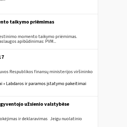
ento taikymo priėmimas
kestinimo momento taikymo priėmimas.
aslaugos apibūdinimas: PVM...
17
tuvos Respublikos finansų ministerijos viršininko
i » Labdaros ir paramos įstatymo pakeitimai
gyventojo užsienio valstybėse
kėjimas ir deklaravimas Jeigu nuolatinio