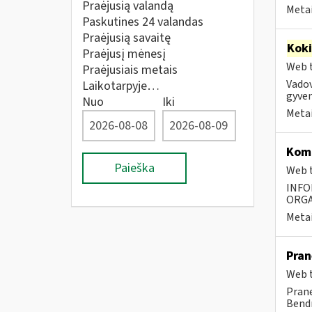
Praėjusią valandą
Metai
Paskutines 24 valandas
Praėjusią savaitę
Kok
Praėjusį mėnesį
Web t
Praėjusiais metais
Vadov
Laikotarpyje…
gyven
Nuo
Iki
Metai
Komp
Paieška
Web t
INFO
ORGA
Metai
Pran
Web t
Prane
Bendr