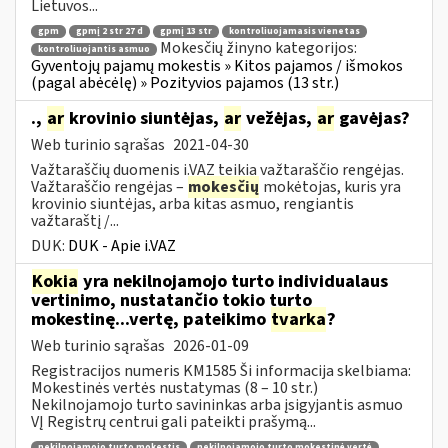
Lietuvos...
gpm
gpmį 2 str 27 d
gpmį 13 str
kontroliuojamasis vienetas
Mokesčių žinyno kategorijos:
kontroliuojantis asmuo
Gyventojų pajamų mokestis » Kitos pajamos / išmokos
(pagal abėcėlę) » Pozityvios pajamos (13 str.)
.,
ar
krovinio siuntėjas,
ar
vežėjas,
ar
gavėjas?
Web turinio sąrašas
2021-04-30
Važtaraščių duomenis i.VAZ teikia važtaraščio rengėjas.
Važtaraščio rengėjas –
mokesčių
mokėtojas, kuris yra
krovinio siuntėjas, arba kitas asmuo, rengiantis
važtaraštį /...
DUK:
DUK - Apie i.VAZ
Kokia
yra nekilnojamojo turto individualaus
vertinimo, nustatančio tokio turto
mokestinę...vertę, pateikimo
tvarka
?
Web turinio sąrašas
2026-01-09
Registracijos numeris KM1585 Ši informacija skelbiama:
Mokestinės vertės nustatymas (8 – 10 str.)
Nekilnojamojo turto savininkas arba įsigyjantis asmuo
VĮ Registrų centrui gali pateikti prašymą...
nekilnojamojo turto mokestis
nekilnojamojo turto mokestinė vertė