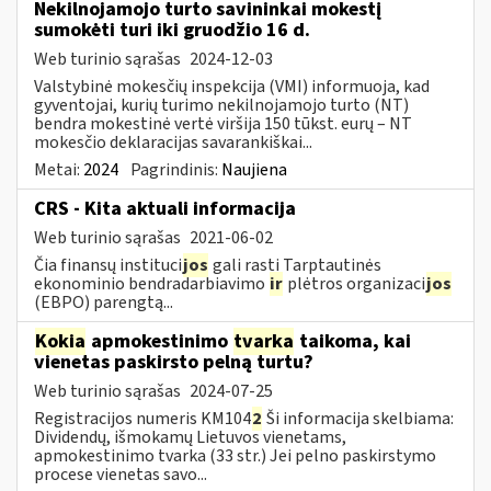
Nekilnojamojo turto savininkai mokestį
sumokėti turi iki gruodžio 16 d.
Web turinio sąrašas
2024-12-03
Valstybinė mokesčių inspekcija (VMI) informuoja, kad
gyventojai, kurių turimo nekilnojamojo turto (NT)
bendra mokestinė vertė viršija 150 tūkst. eurų – NT
mokesčio deklaracijas savarankiškai...
Metai:
2024
Pagrindinis:
Naujiena
CRS - Kita aktuali informacija
Web turinio sąrašas
2021-06-02
Čia finansų instituci
jos
gali rasti Tarptautinės
ekonominio bendradarbiavimo
ir
plėtros organizaci
jos
(EBPO) parengtą...
Kokia
apmokestinimo
tvarka
taikoma, kai
vienetas paskirsto pelną turtu?
Web turinio sąrašas
2024-07-25
Registracijos numeris KM104
2
Ši informacija skelbiama:
Dividendų, išmokamų Lietuvos vienetams,
apmokestinimo tvarka (33 str.) Jei pelno paskirstymo
procese vienetas savo...