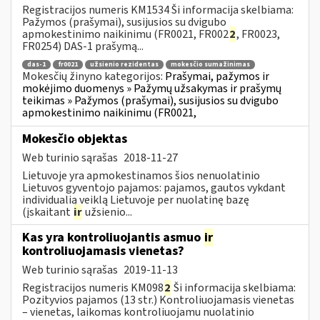
Registracijos numeris KM1534 Ši informacija skelbiama:
Pažymos (prašymai), susijusios su dvigubo
apmokestinimo naikinimu (FR0021, FR002
2
, FR0023,
FR0254) DAS-1 prašymą...
das-1
fr0021
užsienio rezidentas
mokesčio sumažinimas
Mokesčių žinyno kategorijos:
Prašymai, pažymos ir
mokėjimo duomenys » Pažymų užsakymas ir prašymų
teikimas » Pažymos (prašymai), susijusios su dvigubo
apmokestinimo naikinimu (FR0021,
Mokesčio objektas
Web turinio sąrašas
2018-11-27
Lietuvoje yra apmokestinamos šios nenuolatinio
Lietuvos gyventojo pajamos: pajamos, gautos vykdant
individualią veiklą Lietuvoje per nuolatinę bazę
(įskaitant
ir
užsienio...
Kas yra kontroliuojantis asmuo
ir
kontroliuojamasis vienetas?
Web turinio sąrašas
2019-11-13
Registracijos numeris KM098
2
Ši informacija skelbiama:
Pozityvios pajamos (13 str.) Kontroliuojamasis vienetas
– vienetas, laikomas kontroliuojamu nuolatinio