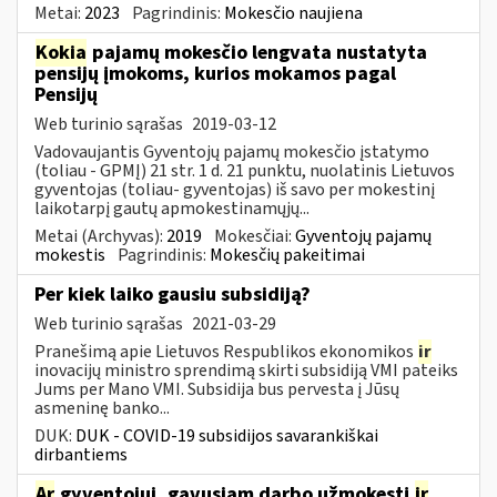
Metai:
2023
Pagrindinis:
Mokesčio naujiena
Kokia
pajamų mokesčio lengvata nustatyta
pensijų įmokoms, kurios mokamos pagal
Pensijų
Web turinio sąrašas
2019-03-12
Vadovaujantis Gyventojų pajamų mokesčio įstatymo
(toliau - GPMĮ) 21 str. 1 d. 21 punktu, nuolatinis Lietuvos
gyventojas (toliau- gyventojas) iš savo per mokestinį
laikotarpį gautų apmokestinamųjų...
Metai (Archyvas):
2019
Mokesčiai:
Gyventojų pajamų
mokestis
Pagrindinis:
Mokesčių pakeitimai
Per kiek laiko gausiu subsidiją?
Web turinio sąrašas
2021-03-29
Pranešimą apie Lietuvos Respublikos ekonomikos
ir
inovacijų ministro sprendimą skirti subsidiją VMI pateiks
Jums per Mano VMI. Subsidija bus pervesta į Jūsų
asmeninę banko...
DUK:
DUK - COVID-19 subsidijos savarankiškai
dirbantiems
Ar
gyventojui, gavusiam darbo užmokestį
ir