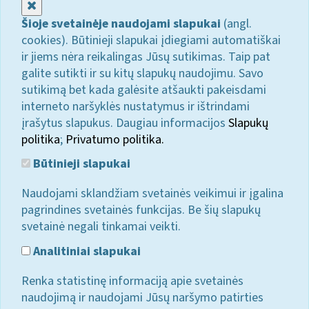
Uždaryti
Šioje svetainėje naudojami slapukai
(angl.
cookies). Būtinieji slapukai įdiegiami automatiškai
ir jiems nėra reikalingas Jūsų sutikimas. Taip pat
galite sutikti ir su kitų slapukų naudojimu. Savo
sutikimą bet kada galėsite atšaukti pakeisdami
interneto naršyklės nustatymus ir ištrindami
įrašytus slapukus. Daugiau informacijos
Slapukų
politika
;
Privatumo politika.
Būtinieji slapukai
Naudojami sklandžiam svetainės veikimui ir įgalina
pagrindines svetainės funkcijas. Be šių slapukų
svetainė negali tinkamai veikti.
Analitiniai slapukai
Renka statistinę informaciją apie svetainės
naudojimą ir naudojami Jūsų naršymo patirties