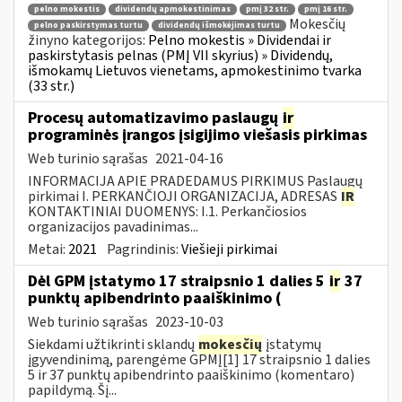
pelno mokestis
dividendų apmokestinimas
pmį 32 str.
pmį 16 str.
Mokesčių
pelno paskirstymas turtu
dividendų išmokėjimas turtu
žinyno kategorijos:
Pelno mokestis » Dividendai ir
paskirstytasis pelnas (PMĮ VII skyrius) » Dividendų,
išmokamų Lietuvos vienetams, apmokestinimo tvarka
(33 str.)
Procesų automatizavimo paslaugų
ir
programinės įrangos įsigijimo viešasis pirkimas
Web turinio sąrašas
2021-04-16
INFORMACIJA APIE PRADEDAMUS PIRKIMUS Paslaugų
pirkimai I. PERKANČIOJI ORGANIZACIJA, ADRESAS
IR
KONTAKTINIAI DUOMENYS: I.1. Perkančiosios
organizacijos pavadinimas...
Metai:
2021
Pagrindinis:
Viešieji pirkimai
Dėl GPM įstatymo 17 straipsnio 1 dalies 5
ir
37
punktų apibendrinto paaiškinimo (
Web turinio sąrašas
2023-10-03
Siekdami užtikrinti sklandų
mokesčių
įstatymų
įgyvendinimą, parengėme GPMĮ[1] 17 straipsnio 1 dalies
5 ir 37 punktų apibendrinto paaiškinimo (komentaro)
papildymą. Šį...