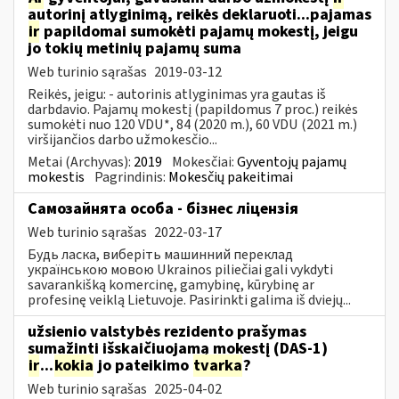
autorinį atlyginimą, reikės deklaruoti...pajamas
ir
papildomai sumokėti pajamų mokestį, jeigu
jo tokių metinių pajamų suma
Web turinio sąrašas
2019-03-12
Reikės, jeigu: - autorinis atlyginimas yra gautas iš
darbdavio. Pajamų mokestį (papildomus 7 proc.) reikės
sumokėti nuo 120 VDU*, 84 (2020 m.), 60 VDU (2021 m.)
viršijančios darbo užmokesčio...
Metai (Archyvas):
2019
Mokesčiai:
Gyventojų pajamų
mokestis
Pagrindinis:
Mokesčių pakeitimai
Самозайнята особа - бізнес ліцензія
Web turinio sąrašas
2022-03-17
Будь ласка, виберіть машинний переклад
українською мовою Ukrainos piliečiai gali vykdyti
savarankišką komercinę, gamybinę, kūrybinę ar
profesinę veiklą Lietuvoje. Pasirinkti galima iš dviejų...
užsienio valstybės rezidento prašymas
sumažinti išskaičiuojamą mokestį (DAS-1)
ir
...
kokia
jo pateikimo
tvarka
?
Web turinio sąrašas
2025-04-02