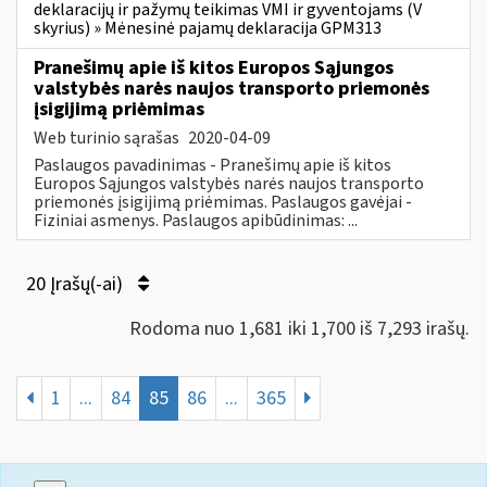
deklaracijų ir pažymų teikimas VMI ir gyventojams (V
skyrius) » Mėnesinė pajamų deklaracija GPM313
Pranešimų apie iš kitos Europos Sąjungos
valstybės narės naujos transporto priemonės
įsigijimą priėmimas
Web turinio sąrašas
2020-04-09
Paslaugos pavadinimas - Pranešimų apie iš kitos
Europos Sąjungos valstybės narės naujos transporto
priemonės įsigijimą priėmimas. Paslaugos gavėjai -
Fiziniai asmenys. Paslaugos apibūdinimas: ...
20 Įrašų(-ai)
Rodoma nuo 1,681 iki 1,700 iš 7,293 irašų.
1
...
84
85
86
...
365