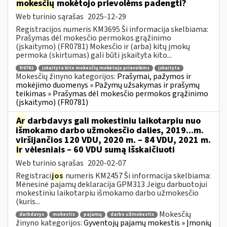
mokesčių
mokėtojo prievolėms padengti?
Web turinio sąrašas
2025-12-29
Registracijos numeris KM3695 Ši informacija skelbiama:
Prašymas dėl mokesčio permokos grąžinimo
(įskaitymo) (FR0781) Mokesčio ir (arba) kitų įmokų
permoka (skirtumas) gali būti įskaityta kito...
fr0781
įskaityta kito mokesčių mokėtojo prievolėms
įskaityta
Mokesčių žinyno kategorijos:
Prašymai, pažymos ir
mokėjimo duomenys » Pažymų užsakymas ir prašymų
teikimas » Prašymas dėl mokesčio permokos grąžinimo
(įskaitymo) (FR0781)
Ar
darbdavys gali mokestiniu laikotarpiu nuo
išmokamo darbo užmokesčio dalies, 2019...m.
viršijančios 120 VDU, 2020 m. – 84 VDU, 2021 m.
ir
vėlesniais – 60 VDU sumą išskaičiuoti
Web turinio sąrašas
2020-02-07
Registraci
jos
numeris KM2457 Ši informacija skelbiama:
Mėnesinė pajamų deklaracija GPM313 Jeigu darbuotojui
mokestiniu laikotarpiu išmokamo darbo užmokesčio
(kuris...
Mokesčių
darbdavys
mokestis
pajamų
darbo užmokestis
žinyno kategorijos:
Gyventojų pajamų mokestis » Įmonių