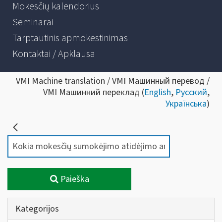
Mokesčių kalendorius
Seminarai
Tarptautinis apmokestinimas
Kontaktai / Apklausa
VMI Machine translation / VMI Машинный перевод /
VMI Машинний переклад (
English
,
Русский
,
Українська
)
Paieška
Kategorijos