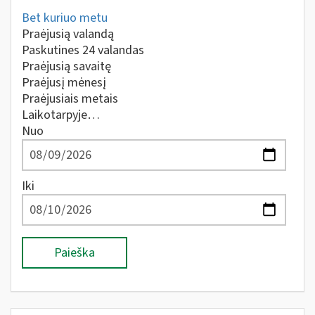
Bet kuriuo metu
Praėjusią valandą
Paskutines 24 valandas
Praėjusią savaitę
Praėjusį mėnesį
Praėjusiais metais
Laikotarpyje…
Nuo
Iki
Paieška