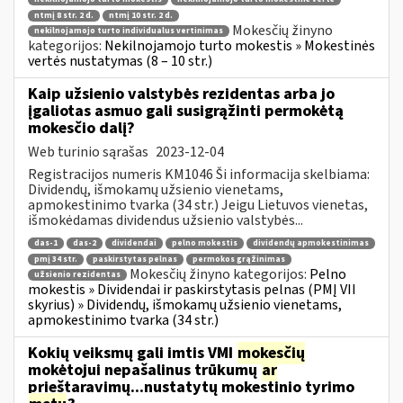
ntmį 8 str. 2 d.
ntmį 10 str. 2 d.
Mokesčių žinyno
nekilnojamojo turto individualus vertinimas
kategorijos:
Nekilnojamojo turto mokestis » Mokestinės
vertės nustatymas (8 – 10 str.)
Kaip užsienio valstybės rezidentas arba jo
įgaliotas asmuo gali susigrąžinti permokėtą
mokesčio dalį?
Web turinio sąrašas
2023-12-04
Registracijos numeris KM1046 Ši informacija skelbiama:
Dividendų, išmokamų užsienio vienetams,
apmokestinimo tvarka (34 str.) Jeigu Lietuvos vienetas,
išmokėdamas dividendus užsienio valstybės...
das-1
das-2
dividendai
pelno mokestis
dividendų apmokestinimas
pmį 34 str.
paskirstytas pelnas
permokos grąžinimas
Mokesčių žinyno kategorijos:
Pelno
užsienio rezidentas
mokestis » Dividendai ir paskirstytasis pelnas (PMĮ VII
skyrius) » Dividendų, išmokamų užsienio vienetams,
apmokestinimo tvarka (34 str.)
Kokių veiksmų gali imtis VMI
mokesčių
mokėtojui nepašalinus trūkumų
ar
prieštaravimų...nustatytų mokestinio tyrimo