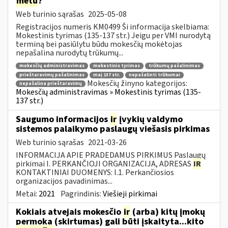
metu
?
Web turinio sąrašas
2025-05-08
Registracijos numeris KM0499 Ši informacija skelbiama:
Mokestinis tyrimas (135-137 str.) Jeigu per VMI nurodytą
terminą bei pasiūlytu būdu mokesčių mokėtojas
nepašalina nurodytų trūkumų...
mokesčių administravimas
mokestinis tyrimas
trūkumų pašalinimas
prieštaravimų pašalinimas
maį 137 str.
nepašalinti trūkumai
Mokesčių žinyno kategorijos:
nepašalina prieštaravimų
Mokesčių administravimas » Mokestinis tyrimas (135-
137 str.)
Saugumo informacijos
ir
įvykių valdymo
sistemos palaikymo paslaugų viešasis pirkimas
Web turinio sąrašas
2021-03-26
INFORMACIJA APIE PRADEDAMUS PIRKIMUS Paslaugų
pirkimai I. PERKANČIOJI ORGANIZACIJA, ADRESAS
IR
KONTAKTINIAI DUOMENYS: I.1. Perkančiosios
organizacijos pavadinimas...
Metai:
2021
Pagrindinis:
Viešieji pirkimai
Kokiais atvejais mokesčio
ir
(arba) kitų įmokų
permoka (skirtumas) gali būti įskaityta...kito