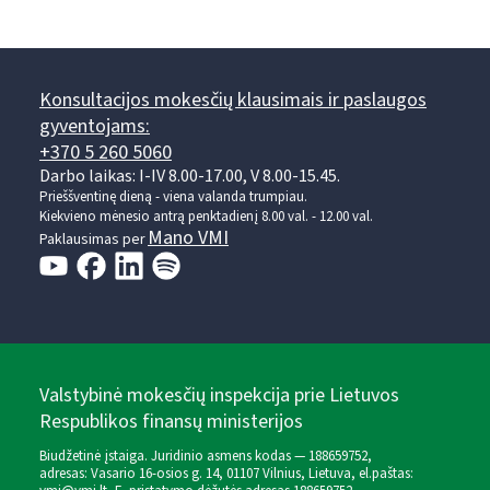
Konsultacijos mokesčių klausimais ir paslaugos
gyventojams:
+370 5 260 5060
Darbo laikas: I-IV 8.00-17.00, V 8.00-15.45.
Prieššventinę dieną - viena valanda trumpiau.
Kiekvieno mėnesio antrą penktadienį 8.00 val. - 12.00 val.
Mano VMI
Paklausimas per
Valstybinė mokesčių inspekcija prie Lietuvos
Respublikos finansų ministerijos
Biudžetinė įstaiga. Juridinio asmens kodas — 188659752,
adresas: Vasario 16-osios g. 14, 01107 Vilnius, Lietuva, el.paštas: