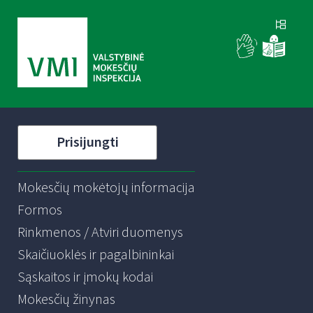
Prisijungti
Mokesčių mokėtojų informacija
Formos
Rinkmenos / Atviri duomenys
Skaičiuoklės ir pagalbininkai
Sąskaitos ir įmokų kodai
Mokesčių žinynas