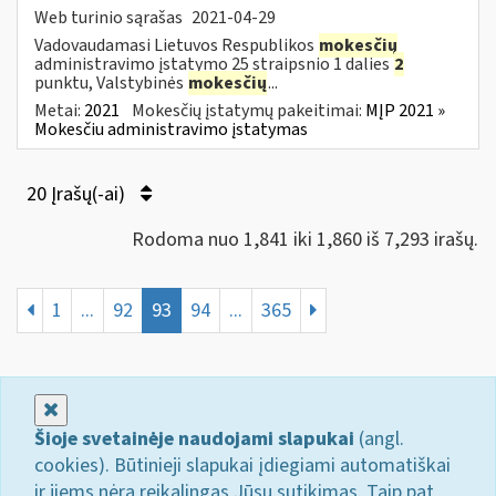
Web turinio sąrašas
2021-04-29
Vadovaudamasi Lietuvos Respublikos
mokesčių
administravimo įstatymo 25 straipsnio 1 dalies
2
punktu, Valstybinės
mokesčių
...
Metai:
2021
Mokesčių įstatymų pakeitimai:
MĮP 2021 »
Mokesčiu administravimo įstatymas
20 Įrašų(-ai)
Rodoma nuo 1,841 iki 1,860 iš 7,293 irašų.
1
...
92
93
94
...
365
Uždaryti
Šioje svetainėje naudojami slapukai
(angl.
cookies). Būtinieji slapukai įdiegiami automatiškai
ir jiems nėra reikalingas Jūsų sutikimas. Taip pat