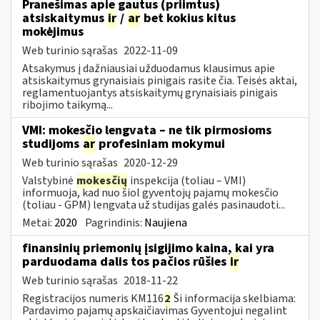
Pranešimas apie gautus (priimtus)
atsiskaitymus
ir
/
ar
bet kokius kitus
mokėjimus
Web turinio sąrašas
2022-11-09
Atsakymus į dažniausiai užduodamus klausimus apie
atsiskaitymus grynaisiais pinigais rasite čia. Teisės aktai,
reglamentuojantys atsiskaitymų grynaisiais pinigais
ribojimo taikymą...
VMI: mokesčio lengvata – ne tik pirmosioms
studijoms
ar
profesiniam mokymui
Web turinio sąrašas
2020-12-29
Valstybinė
mokesčių
inspekcija (toliau – VMI)
informuoja, kad nuo šiol gyventojų pajamų mokesčio
(toliau - GPM) lengvata už studijas galės pasinaudoti...
Metai:
2020
Pagrindinis:
Naujiena
finansinių priemonių įsigijimo kaina, kai yra
parduodama dalis tos pačios rūšies
ir
Web turinio sąrašas
2018-11-22
Registracijos numeris KM116
2
Ši informacija skelbiama:
Pardavimo pajamų apskaičiavimas Gyventojui negalint