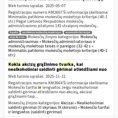
Web turinio sąrašas
2025-05-07
Registracijos numeris KM2607 Ši informacija skelbiama:
Minimalūs patikimo mokesčių mokėtojo kriterijai (40-1
str.) Pagal Lietuvos Respublikos mokesčių
administravimo įstatymo 141 straipsnį mokesčių...
bauda
patikimas mokesčių mokėtojas
minimalūs kriterijai
Mokesčių žinyno kategorijos:
Mokesčių
maį 40-1 str.
administravimas » Mokesčių administratoriaus ir
mokesčių mokėtojo teisės ir pareigos (32-42 s »
Minimalūs patikimo mokesčių mokėtojo kriterijai (40-1
str.)
Kokia
akcizų grąžinimo
tvarka
, kai
nealkoholiniai saldinti gėrimai atleidžiami nuo
Web turinio sąrašas
2025-11-21
Registracijos numeris KM3664 Ši informacija skelbiama:
Mokesčio tarifai
ir
lengvatos Jeigu nealkoholiniai
saldinti gėrimai atleidžiami nuo akcizų, akcizai
grąžinami taip:...
Mokesčių žinyno kategorijos:
Akcizai » Nealkoholiniai
saldinti gėrimai (II skyriaus IX skirsnis) » Mokesčio tarifai
ir lengvatos (saldinti gėrimai)