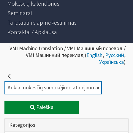
Mokesčių kalendorius
Seminarai
Tarptautinis apmokestinimas
Kontaktai / Apklausa
VMI Machine translation / VMI Машинный перевод /
VMI Машинний переклад (
English
,
Русский
,
Українська
)
Paieška
Kategorijos