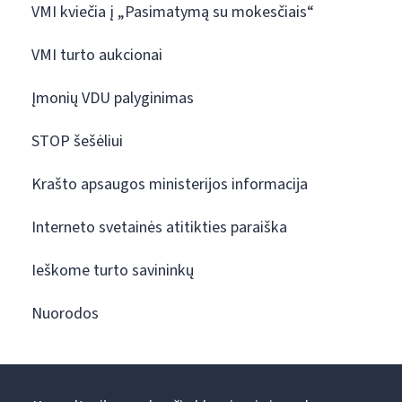
VMI kviečia į „Pasimatymą su mokesčiais“
VMI turto aukcionai
Įmonių VDU palyginimas
STOP šešėliui
Krašto apsaugos ministerijos informacija
Interneto svetainės atitikties paraiška
Ieškome turto savininkų
Nuorodos