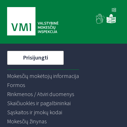
Prisijungti
Mokesčių mokėtojų informacija
Formos
Rinkmenos / Atviri duomenys
Skaičiuoklės ir pagalbininkai
Sąskaitos ir įmokų kodai
Mokesčių žinynas