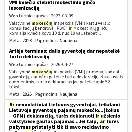
VMI kviečia stebėti mokestinio ginčo
inscenizaciją
Web turinio sąrašas
2023-03-09
Valstybinė
mokesčių
inspekcija (VMI) kartu Verslo
konsultacijų bendrovė „PwC“
ir
Mokestinių ginčų
komisija kviečia kovo 10 d. nuo 10 val. stebėti...
Metai:
2023
Pagrindinis:
Naujiena
Artėja terminas: dalis gyventojų dar nepateikė
turto deklaracijų
Web turinio sąrašas
2026-04-27
Valstybinė
mokesčių
inspekcija (VMI) primena, kad dalis
gyventojų, dar nėra pateikę turto deklaracijų. Naujausiais
duomenimis, turto deklaracijas jau pateikė apie 52
tūkst....
Metai:
2026
Pagrindinis:
Naujiena
Ar
nenuolatiniai Lietuvos gyventojai, teikdami
Lietuvoje gyventojų pajamų mokesčio...(toliau
– GPM) deklaraciją, turės deklaruoti
ir
užsienio
valstybėse gautas pajamas...Jei taip,
ar
turės
pažymas pristatyti tik iš savo rezidavimo