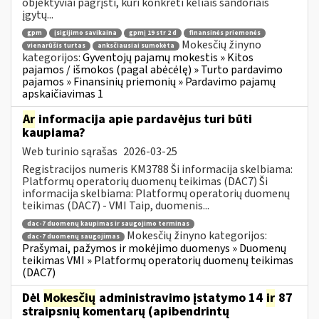
objektyviai pagrįsti, kuri konkreti keliais sandoriais
įgytų...
gpm
įsigijimo savikaina
gpmį 19 str 2 d
finansinės priemonės
Mokesčių žinyno
vienarūšis turtas
anksčiausiai sumokėta
kategorijos:
Gyventojų pajamų mokestis » Kitos
pajamos / išmokos (pagal abėcėlę) » Turto pardavimo
pajamos » Finansinių priemonių » Pardavimo pajamų
apskaičiavimas 1
Ar
informacija apie pardavėjus turi būti
kaupiama?
Web turinio sąrašas
2026-03-25
Registracijos numeris KM3788 Ši informacija skelbiama:
Platformų operatorių duomenų teikimas (DAC7) Ši
informacija skelbiama: Platformų operatorių duomenų
teikimas (DAC7) - VMI Taip, duomenis...
dac-7 duomenų kaupimas ir saugojimo terminas
Mokesčių žinyno kategorijos:
dac-7 duomenų saugojimas
Prašymai, pažymos ir mokėjimo duomenys » Duomenų
teikimas VMI » Platformų operatorių duomenų teikimas
(DAC7)
Dėl
Mokesčių
administravimo įstatymo 14
ir
87
straipsnių komentarų (apibendrintų