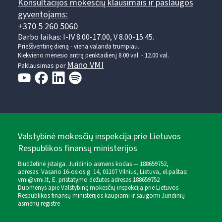
Konsultacijos mokesčių klausimais ir paslaugos
gyventojams:
+370 5 260 5060
Darbo laikas: I-IV 8.00-17.00, V 8.00-15.45.
Prieššventinę dieną - viena valanda trumpiau.
Kiekvieno mėnesio antrą penktadienį 8.00 val. - 12.00 val.
Mano VMI
Paklausimas per
Valstybinė mokesčių inspekcija prie Lietuvos
Respublikos finansų ministerijos
Biudžetinė įstaiga. Juridinio asmens kodas — 188659752,
adresas: Vasario 16-osios g. 14, 01107 Vilnius, Lietuva, el.paštas:
vmi@vmi.lt
, E. pristatymo dėžutės adresas 188659752
Duomenys apie Valstybinę mokesčių inspekciją prie Lietuvos
Respublikos finansų ministerijos kaupiami ir saugomi Juridinių
asmenų registre