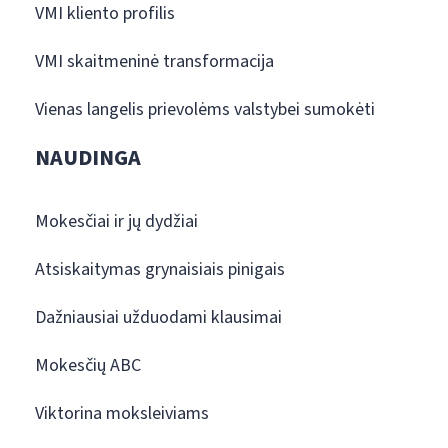
VMI kliento profilis
VMI skaitmeninė transformacija
Vienas langelis prievolėms valstybei sumokėti
NAUDINGA
Mokesčiai ir jų dydžiai
Atsiskaitymas grynaisiais pinigais
Dažniausiai užduodami klausimai
Mokesčių ABC
Viktorina moksleiviams