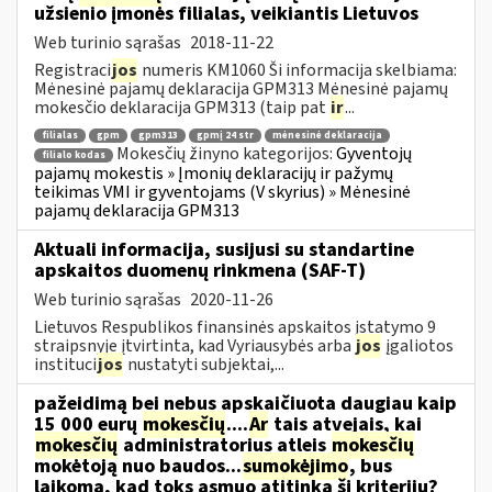
užsienio įmonės filialas, veikiantis Lietuvos
Web turinio sąrašas
2018-11-22
Registraci
jos
numeris KM1060 Ši informacija skelbiama:
Mėnesinė pajamų deklaracija GPM313 Mėnesinė pajamų
mokesčio deklaracija GPM313 (taip pat
ir
...
filialas
gpm
gpm313
gpmį 24 str
mėnesinė deklaracija
Mokesčių žinyno kategorijos:
Gyventojų
filialo kodas
pajamų mokestis » Įmonių deklaracijų ir pažymų
teikimas VMI ir gyventojams (V skyrius) » Mėnesinė
pajamų deklaracija GPM313
Aktuali informacija, susijusi su standartine
apskaitos duomenų rinkmena (SAF-T)
Web turinio sąrašas
2020-11-26
Lietuvos Respublikos finansinės apskaitos įstatymo 9
straipsnyje įtvirtinta, kad Vyriausybės arba
jos
įgaliotos
instituci
jos
nustatyti subjektai,...
pažeidimą bei nebus apskaičiuota daugiau kaip
15 000 eurų
mokesčių
....
Ar
tais atvejais, kai
mokesčių
administratorius atleis
mokesčių
mokėtoją nuo baudos...
sumokėjimo
, bus
laikoma, kad toks asmuo atitinka šį kriterijų?