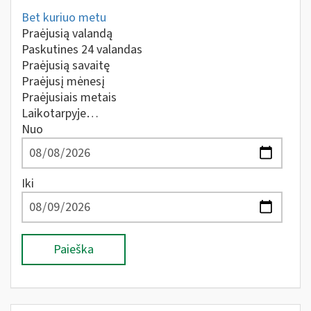
Bet kuriuo metu
Praėjusią valandą
Paskutines 24 valandas
Praėjusią savaitę
Praėjusį mėnesį
Praėjusiais metais
Laikotarpyje…
Nuo
Iki
Paieška