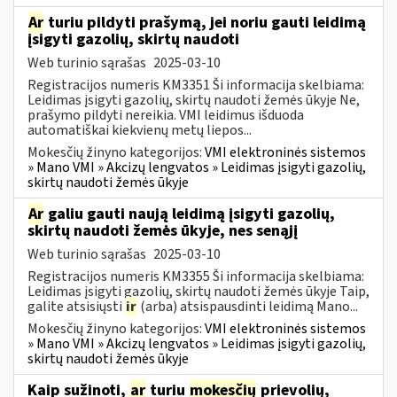
Ar
turiu pildyti prašymą, jei noriu gauti leidimą
įsigyti gazolių, skirtų naudoti
Web turinio sąrašas
2025-03-10
Registracijos numeris KM3351 Ši informacija skelbiama:
Leidimas įsigyti gazolių, skirtų naudoti žemės ūkyje Ne,
prašymo pildyti nereikia. VMI leidimus išduoda
automatiškai kiekvienų metų liepos...
Mokesčių žinyno kategorijos:
VMI elektroninės sistemos
» Mano VMI » Akcizų lengvatos » Leidimas įsigyti gazolių,
skirtų naudoti žemės ūkyje
Ar
galiu gauti naują leidimą įsigyti gazolių,
skirtų naudoti žemės ūkyje, nes senąjį
Web turinio sąrašas
2025-03-10
Registracijos numeris KM3355 Ši informacija skelbiama:
Leidimas įsigyti gazolių, skirtų naudoti žemės ūkyje Taip,
galite atsisiųsti
ir
(arba) atsispausdinti leidimą Mano...
Mokesčių žinyno kategorijos:
VMI elektroninės sistemos
» Mano VMI » Akcizų lengvatos » Leidimas įsigyti gazolių,
skirtų naudoti žemės ūkyje
Kaip sužinoti,
ar
turiu
mokesčių
prievolių,