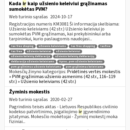
Kada
ir
kaip užsienio keleiviui grąžinamas
sumokėtas PVM?
Web turinio sąrašas
2024-10-17
Registracijos numeris KM3081 Ši informacija skelbiama:
Užsienio keleiviams (42 str.) Užsienio keleiviui jo
sumokėtas PVM grąžinamas, kai prekybininkui arba
tarpininkui, kurio paslaugomis naudojasi...
tax free shoping
užsienio keleiviams
tax free shopping
taxfree
tax free
užsienio keleiviai
užsienio keleiviui
užsienio keleivių deklaracija
užsienio keleivių deklaracijų
deklaracija užsienio keleiviams
0 proc. pvm užsienio keleiviams
pvm grąžinimas užsienio keleiviams
pvm grąžinimas keleiviams
Mokesčių žinyno kategorijos:
Pridėtinės vertės mokestis
» PVM grąžinimas užsienio asmenims (42 str., 116–119
str.) » Užsienio keleiviams (42 str.)
Žyminis mokestis
Web turinio sąrašas
2020-02-27
Pagrindinis teisės aktas - Lietuvos Respublikos civilinio
kodekso patvirtinimo, įsigaliojimo
ir
įgyvendinimo
įstatymas. Mokesčio mokėtojai - Žyminį mokestį moka
fiziniai...