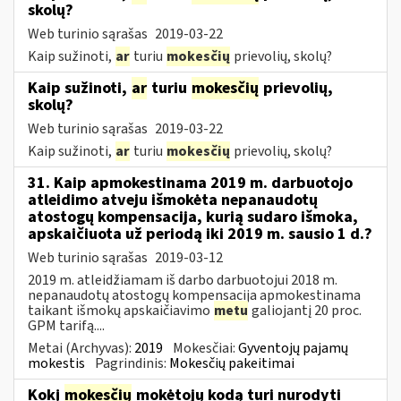
skolų?
Web turinio sąrašas
2019-03-22
Kaip sužinoti,
ar
turiu
mokesčių
prievolių, skolų?
Kaip sužinoti,
ar
turiu
mokesčių
prievolių,
skolų?
Web turinio sąrašas
2019-03-22
Kaip sužinoti,
ar
turiu
mokesčių
prievolių, skolų?
31. Kaip apmokestinama 2019 m. darbuotojo
atleidimo atveju išmokėta nepanaudotų
atostogų kompensacija, kurią sudaro išmoka,
apskaičiuota už periodą iki 2019 m. sausio 1 d.?
Web turinio sąrašas
2019-03-12
2019 m. atleidžiamam iš darbo darbuotojui 2018 m.
nepanaudotų atostogų kompensacija apmokestinama
taikant išmokų apskaičiavimo
metu
galiojantį 20 proc.
GPM tarifą....
Metai (Archyvas):
2019
Mokesčiai:
Gyventojų pajamų
mokestis
Pagrindinis:
Mokesčių pakeitimai
Kokį
mokesčių
mokėtojų kodą turi nurodyti