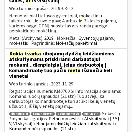
šalies,
ar
iš visų šalių
Web turinio sąrašas
2019-03-12
Nenuolatiniai Lietuvos gyventojai, mokestiniu
laikotarpiu Lietuvoje gavę A arba /
ir
B klasės pajamų,
kuriems pagal GPMĮ nuostatas atsiranda pareiga
perskaičiuoti mokėtiną...
Metai (Archyvas):
2019
Mokesčiai:
Gyventojų pajamų
mokestis
Pagrindinis:
Mokesčių pakeitimai
Kokia
tvarka
ribojamų dydžių leidžiamiems
atskaitymams priskiriami darbuotojui
mokami...dienpinigiai, jeigu darbuotoją į
komandiruotę tuo pačiu
metu
išsiunčia keli
vienetai
Web turinio sąrašas
2023-11-29
Registracijos numeris KM0760 Ši informacija skelbiama:
Komandiruočių sąnaudos (21 str.) Tuo atveju, kai
darbuotojas komandiruotėje turi atlikti kelių vienetų
užduotis, iš šių vienetų pajamų...
Mokesčių
dienpinigiai
komandiruotė
pelno mokestis
pmį 21 str.
žinyno kategorijos:
Pelno mokestis » Atskaitymai (PMĮ
V, VI skyriai) » Ribojamų dydžių leidžiami atskaitymai »
Komandiruočių sąnaudos (21 str.)