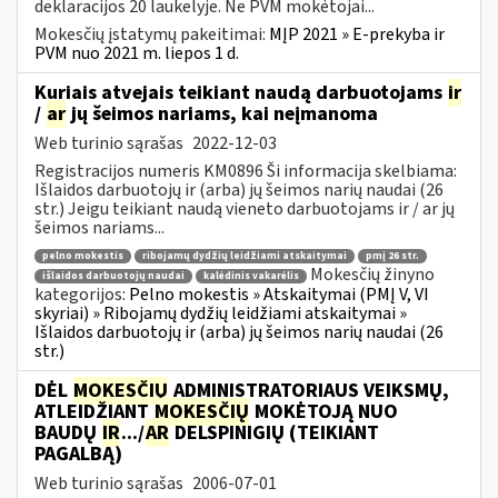
deklaracijos 20 laukelyje. Ne PVM mokėtojai...
Mokesčių įstatymų pakeitimai:
MĮP 2021 » E-prekyba ir
PVM nuo 2021 m. liepos 1 d.
Kuriais atvejais teikiant naudą darbuotojams
ir
/
ar
jų šeimos nariams, kai neįmanoma
Web turinio sąrašas
2022-12-03
Registracijos numeris KM0896 Ši informacija skelbiama:
Išlaidos darbuotojų ir (arba) jų šeimos narių naudai (26
str.) Jeigu teikiant naudą vieneto darbuotojams ir / ar jų
šeimos nariams...
pelno mokestis
ribojamų dydžių leidžiami atskaitymai
pmį 26 str.
Mokesčių žinyno
išlaidos darbuotojų naudai
kalėdinis vakarėlis
kategorijos:
Pelno mokestis » Atskaitymai (PMĮ V, VI
skyriai) » Ribojamų dydžių leidžiami atskaitymai »
Išlaidos darbuotojų ir (arba) jų šeimos narių naudai (26
str.)
DĖL
MOKESČIŲ
ADMINISTRATORIAUS VEIKSMŲ,
ATLEIDŽIANT
MOKESČIŲ
MOKĖTOJĄ NUO
BAUDŲ
IR
.../
AR
DELSPINIGIŲ (TEIKIANT
PAGALBĄ)
Web turinio sąrašas
2006-07-01