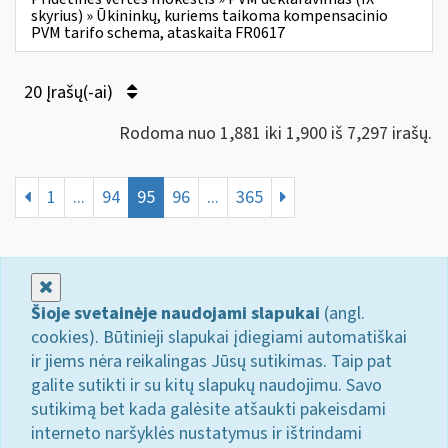
skyrius) » Ūkininkų, kuriems taikoma kompensacinio
PVM tarifo schema, ataskaita FR0617
20 Įrašų(-ai)
Rodoma nuo 1,881 iki 1,900 iš 7,297 irašų.
1
...
94
95
96
...
365
Uždaryti
Šioje svetainėje naudojami slapukai
(angl.
cookies). Būtinieji slapukai įdiegiami automatiškai
ir jiems nėra reikalingas Jūsų sutikimas. Taip pat
galite sutikti ir su kitų slapukų naudojimu. Savo
sutikimą bet kada galėsite atšaukti pakeisdami
interneto naršyklės nustatymus ir ištrindami