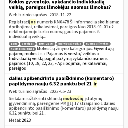
Kokios gyventojo, vykdančio individualią
veiklą, pareigos išmokėjus nuomos išmokas?
Web turinio sąrašas
2018-11-22
Registraci
jos
numeris KM0478 Ši informacija skelbiama:
Apribojimai, reikalavimai, pareigos Nuo 2018-01-01 už
nekilnojamojo turto nuomą gautos pajamos iš
individualią veiklą...
gpm
pareigos
gpmį 22 str
individuali veikla
nuomos išmokos
Mokesčių žinyno kategorijos:
Gyventojų
nuomos pajamos
pajamų mokestis » Pajamos iš verslo/ veiklos »
Individualią veiklą pagal pažymą vykdančio asmens
pajamos (10, 18, 22, 23, » Apribojimai, reikalavimai,
pareigos
dalies apibendrinto paaiškinimo (komentaro)
papildymo nauju 6.32 punktu bei 21
ir
Web turinio sąrašas
2023-05-23
Siekdami užtikrinti sklandų
mokesčių
įstatymų
įgyvendinimą, parengėme PMĮ[1] 17 straipsnio 1 dalies
apibendrinto paaiškinimo (komentaro) papildymą nauju
6.32 punktu bei 21...
Metai:
2023