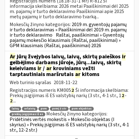
Registracijos numeris (18.18-31-1 Mr) R-812 Ši
informacija skelbiama: 2026 metai Paaiškinimai dėl 2025
m. pajamų ir turto deklaravimo Paaiškinimai apie 2025
metų pajamų ir turto deklaravimo tvarką...
Mokesčių žinyno kategorijos:
2019 m. gyventojų pajamų
ir turto deklaravimas » Paaiškinimai dėl 2019 m. pajamų
ir turto deklaravimo
Raštai, paaiškinimai » Gyventojų
pajamų mokesčio klausimais (Raštai, paaiškinimai) »
GPM klausimais (Raštai, paaiškinimai) 2026
Ar
jūrų žvejybos laivų, laivų, skirtų paieškos
ir
gelbėjimo darbams jūroje, jūrų...laivų, skirtų
keleiviams
ir
/
ar
kroviniams vežti
tarptautiniais maršrutais
ar
kitoms
Web turinio sąrašas
2018-11-22
Registracijos numeris KM005
2
Ši informacija skelbiama:
Prekių įsigijimas iš ES valstybių narių (3 str., 4-1 str., 1
2
-
2
...
laivų
orlaivių
pvm
pvmį 3 str
pvm objektas
Mokesčių žinyno kategorijos:
prekių įsigijimas iš es
Pridėtinės vertės mokestis » Mokesčio objektas (I
skyrius) » Prekių įsigijimas iš ES valstybių narių (3 str., 4-1
str., 12-2 str.)