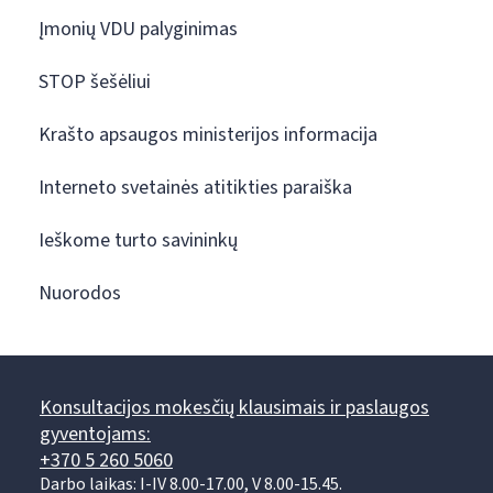
Įmonių VDU palyginimas
STOP šešėliui
Krašto apsaugos ministerijos informacija
Interneto svetainės atitikties paraiška
Ieškome turto savininkų
Nuorodos
Konsultacijos mokesčių klausimais ir paslaugos
gyventojams:
+370 5 260 5060
Darbo laikas: I-IV 8.00-17.00, V 8.00-15.45.