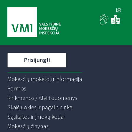
Prisijungti
Mokesčių mokėtojų informacija
Formos
Rinkmenos / Atviri duomenys
Skaičiuoklės ir pagalbininkai
Sąskaitos ir įmokų kodai
Mokesčių žinynas