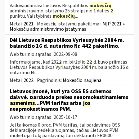
Vadovaudamasi Lietuvos Respublikos
mokesčių
administravimo įstatymo 25 straipsnio 1 dalies
2
punktu, Valstybinės
mokesčių
...
Metai:
2021
Mokesčių įstatymų pakeitimai:
MĮP 2021 »
Mokesčiu administravimo įstatymas
Dėl Lietuvos Respublikos Vyriausybės 2004 m.
balandžio 16 d. nutarimo Nr. 442 pakeitimo.
Web turinio sąrašas
2022-09-08
Informuojame, kad 202
2
m. birželio 2
2
d. buvo priimtas
Lietuvos Respublikos Vyriausybės 2004 m. balandžio 16 d.
nutarimo Nr....
Metai:
2022
Pagrindinis:
Mokesčio naujiena
Lietuvos įmonė, kuri yra OSS ES schemos
dalyvė, parduoda prekes neapmokestinamiems
asmenims
...PVM tarifas arba
jos
neapmokestinamos PVM.
Web turinio sąrašas
2025-10-17
Jei taikomas 0 proc. PVM tarifas, tai pardavimas OSS
deklaracijoje nedeklaruojamas, tačiau Lietuvos PVM
mokėtojai tokį pardavimą turi deklaruoti FR0600