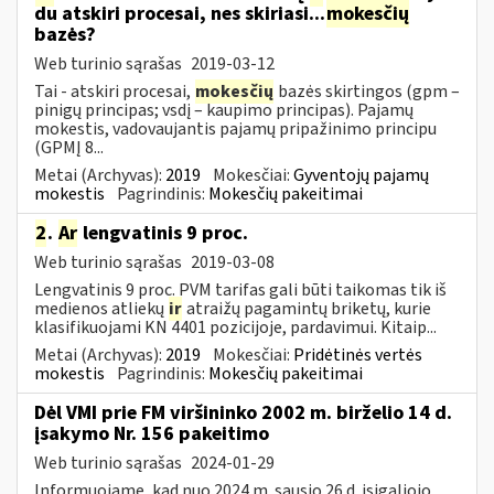
du atskiri procesai, nes skiriasi...
mokesčių
bazės?
Web turinio sąrašas
2019-03-12
Tai - atskiri procesai,
mokesčių
bazės skirtingos (gpm –
pinigų principas; vsdį – kaupimo principas). Pajamų
mokestis, vadovaujantis pajamų pripažinimo principu
(GPMĮ 8...
Metai (Archyvas):
2019
Mokesčiai:
Gyventojų pajamų
mokestis
Pagrindinis:
Mokesčių pakeitimai
2
.
Ar
lengvatinis 9 proc.
Web turinio sąrašas
2019-03-08
Lengvatinis 9 proc. PVM tarifas gali būti taikomas tik iš
medienos atliekų
ir
atraižų pagamintų briketų, kurie
klasifikuojami KN 4401 pozicijoje, pardavimui. Kitaip...
Metai (Archyvas):
2019
Mokesčiai:
Pridėtinės vertės
mokestis
Pagrindinis:
Mokesčių pakeitimai
Dėl VMI prie FM viršininko 2002 m. birželio 14 d.
įsakymo Nr. 156 pakeitimo
Web turinio sąrašas
2024-01-29
Informuojame, kad nuo 2024 m. sausio 26 d. įsigaliojo