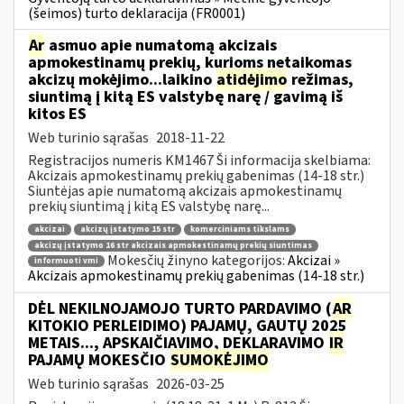
(šeimos) turto deklaracija (FR0001)
Ar
asmuo apie numatomą akcizais
apmokestinamų prekių, kurioms netaikomas
akcizų mokėjimo...laikino
atidėjimo
režimas,
siuntimą į kitą ES valstybę narę / gavimą iš
kitos ES
Web turinio sąrašas
2018-11-22
Registracijos numeris KM1467 Ši informacija skelbiama:
Akcizais apmokestinamų prekių gabenimas (14-18 str.)
Siuntėjas apie numatomą akcizais apmokestinamų
prekių siuntimą į kitą ES valstybę narę...
akcizai
akcizų įstatymo 15 str
komerciniams tikslams
akcizų įstatymo 16 str akcizais apmokestinamų prekių siuntimas
Mokesčių žinyno kategorijos:
Akcizai »
informuoti vmi
Akcizais apmokestinamų prekių gabenimas (14-18 str.)
DĖL NEKILNOJAMOJO TURTO PARDAVIMO (
AR
KITOKIO PERLEIDIMO) PAJAMŲ, GAUTŲ 2025
METAIS..., APSKAIČIAVIMO, DEKLARAVIMO
IR
PAJAMŲ MOKESČIO
SUMOKĖJIMO
Web turinio sąrašas
2026-03-25