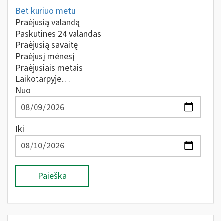
Bet kuriuo metu
Praėjusią valandą
Paskutines 24 valandas
Praėjusią savaitę
Praėjusį mėnesį
Praėjusiais metais
Laikotarpyje…
Nuo
Iki
Paieška