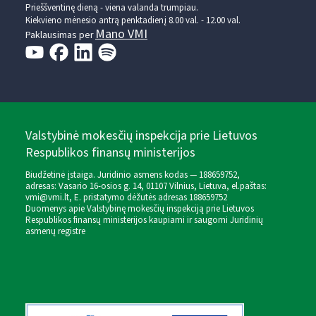
Prieššventinę dieną - viena valanda trumpiau.
Kiekvieno mėnesio antrą penktadienį 8.00 val. - 12.00 val.
Mano VMI
Paklausimas per
Valstybinė mokesčių inspekcija prie Lietuvos
Respublikos finansų ministerijos
Biudžetinė įstaiga. Juridinio asmens kodas — 188659752,
adresas: Vasario 16-osios g. 14, 01107 Vilnius, Lietuva, el.paštas:
vmi@vmi.lt
, E. pristatymo dėžutės adresas 188659752
Duomenys apie Valstybinę mokesčių inspekciją prie Lietuvos
Respublikos finansų ministerijos kaupiami ir saugomi Juridinių
asmenų registre