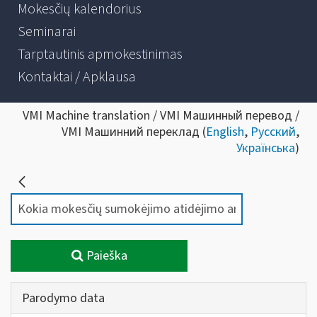
Mokesčių kalendorius
Seminarai
Tarptautinis apmokestinimas
Kontaktai / Apklausa
VMI Machine translation / VMI Машинный перевод /
VMI Машинний переклад (
English
,
Русский
,
Українська
)
Paieška
Parodymo data