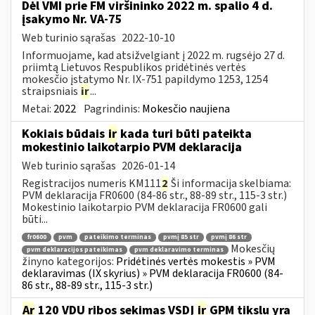
Dėl VMI prie FM viršininko 2022 m. spalio 4 d.
įsakymo Nr. VA-75
Web turinio sąrašas
2022-10-10
Informuojame, kad atsižvelgiant į 2022 m. rugsėjo 27 d.
priimtą Lietuvos Respublikos pridėtinės vertės
mokesčio įstatymo Nr. IX-751 papildymo 1253, 1254
straipsniais
ir
...
Metai:
2022
Pagrindinis:
Mokesčio naujiena
Kokiais būdais
ir
kada turi būti pateikta
mokestinio laikotarpio PVM deklaracija
Web turinio sąrašas
2026-01-14
Registracijos numeris KM111
2
Ši informacija skelbiama:
PVM deklaracija FR0600 (84-86 str., 88-89 str., 115-3 str.)
Mokestinio laikotarpio PVM deklaracija FR0600 gali
būti...
fr0600
pvm
pateikimo terminas
pvmį 85 str
pvmį 86 str
Mokesčių
pvm deklaracijos pateikimas
pvm deklaravimo terminas
žinyno kategorijos:
Pridėtinės vertės mokestis » PVM
deklaravimas (IX skyrius) » PVM deklaracija FR0600 (84-
86 str., 88-89 str., 115-3 str.)
Ar
120 VDU ribos sekimas VSDĮ
ir
GPM tikslu yra