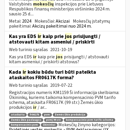
Valstybinės
mokesčių
inspekcijos prie Lietuvos
Respublikos finansų ministerijos viršininko 2024 m.
sausio 25 d....
Metai:
2024
Mokesčiai:
Akcizai
Mokesčių įstatymų
pakeitimai:
Akcizų pakeitimai nuo 2024 m.
Kas yra EDS
ir
kaip prie
jos
prisijungti /
atstovauti kitam asmeniui / priskirti
Web turinio sąrašas
2021-10-19
Kas yra EDS
ir
kaip prie
jos
prisijungti / atstovauti
kitam asmeniui / priskirti atstovus?
Kada
ir
kokiu būdu turi būti pateikta
ataskaitos FR0617K forma?
Web turinio sąrašas
2019-07-22
Registracijos numeris KM1159 Ši informacija skelbiama:
Ūkininkų, kuriems taikoma kompensacinio PVM tarifo
schema, ataskaita FR0617K (99 str.) Žemės ūkio
produkcijos
ir
/ ar...
ataskaita
fr0617k
pvm
žemės ūkio produkcija
žemės ūkio paslaugos
pvmį 99 str
kompensacinio pvm tarifo schema
Mokesčių žinyno kategorijos:
kompensacinis pvm
ūkininkai
Pridėtinės vertės mokestis » PVM deklaravimas (IX