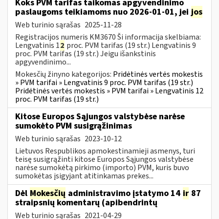
Koks PVM tarifas taikomas apgyvendinimo
paslaugoms teikiamoms nuo 2026-01-01, jei
jos
Web turinio sąrašas
2025-11-28
Registracijos numeris KM3670 Ši informacija skelbiama:
Lengvatinis 1
2
proc. PVM tarifas (19 str.) Lengvatinis 9
proc. PVM tarifas (19 str.) Jeigu išankstinis
apgyvendinimo...
Mokesčių žinyno kategorijos:
Pridėtinės vertės mokestis
» PVM tarifai » Lengvatinis 9 proc. PVM tarifas (19 str.)
Pridėtinės vertės mokestis » PVM tarifai » Lengvatinis 12
proc. PVM tarifas (19 str.)
Kitose Europos Sąjungos valstybėse narėse
sumokėto PVM susigrąžinimas
Web turinio sąrašas
2023-10-12
Lietuvos Respublikos apmokestinamieji asmenys, turi
teisę susigrąžinti kitose Europos Sąjungos valstybėse
narėse sumokėtą pirkimo (importo) PVM, kuris buvo
sumokėtas įsigyjant atitinkamas prekes...
Dėl
Mokesčių
administravimo įstatymo 14
ir
87
straipsnių komentarų (apibendrintų
Web turinio sąrašas
2021-04-29