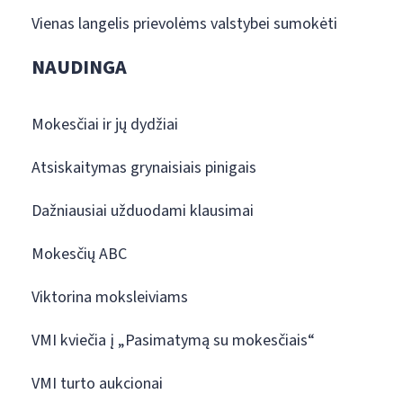
Vienas langelis prievolėms valstybei sumokėti
NAUDINGA
Mokesčiai ir jų dydžiai
Atsiskaitymas grynaisiais pinigais
Dažniausiai užduodami klausimai
Mokesčių ABC
Viktorina moksleiviams
VMI kviečia į „Pasimatymą su mokesčiais“
VMI turto aukcionai