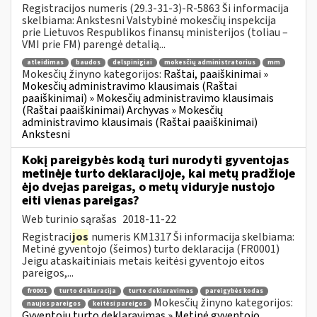
Registracijos numeris (29.3-31-3)-R-5863 Ši informacija
skelbiama: Ankstesni Valstybinė mokesčių inspekcija
prie Lietuvos Respublikos finansų ministerijos (toliau –
VMI prie FM) parengė detalią...
atleidimas
baudos
delspinigiai
mokesčių administratorius
mm
Mokesčių žinyno kategorijos:
Raštai, paaiškinimai »
Mokesčių administravimo klausimais (Raštai
paaiškinimai) » Mokesčių administravimo klausimais
(Raštai paaiškinimai) Archyvas » Mokesčių
administravimo klausimais (Raštai paaiškinimai)
Ankstesni
Kokį pareigybės kodą turi nurodyti gyventojas
metinėje turto deklaracijoje, kai metų pradžioje
ėjo dvejas pareigas, o metų viduryje nustojo
eiti vienas pareigas?
Web turinio sąrašas
2018-11-22
Registraci
jos
numeris KM1317 Ši informacija skelbiama:
Metinė gyventojo (šeimos) turto deklaracija (FR0001)
Jeigu ataskaitiniais metais keitėsi gyventojo eitos
pareigos,...
fr0001
turto deklaracija
turto deklaravimas
pareigybės kodas
Mokesčių žinyno kategorijos:
naujos pareigos
keitėsi pareigos
Gyventojų turto deklaravimas » Metinė gyventojo