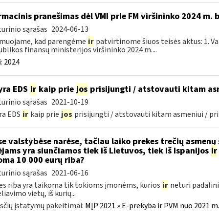
rmacinis pranešimas dėl VMI prie FM viršininko 2024 m. 
urinio sąrašas
2024-06-13
rmuojame, kad parengėme
ir
patvirtinome šiuos teisės aktus: 1. V
blikos finansų ministerijos viršininko 2024 m....
:
2024
yra EDS
ir
kaip prie
jos
prisijungti / atstovauti kitam asm
urinio sąrašas
2021-10-19
ra EDS
ir
kaip prie
jos
prisijungti / atstovauti kitam asmeniui / pri
se valstybėse narėse, tačiau laiko prekes trečių asmenų
ėjams yra siunčiamos tiek iš Lietuvos, tiek iš Ispanijos
ir
oma 10 000 eurų riba?
urinio sąrašas
2021-06-16
es riba yra taikoma tik tokioms įmonėms, kurios
ir
neturi padalini
iavimo vietų, iš kurių...
čių įstatymų pakeitimai:
MĮP 2021 » E-prekyba ir PVM nuo 2021 m. 