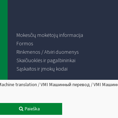
Mokesčių mokėtojų informacija
Formos
Rinkmenos / Atviri duomenys
Skaičiuoklės ir pagalbininkai
Sąskaitos ir įmokų kodai
Machine translation / VMI Машинный перевод / VMI Машин
Paieška