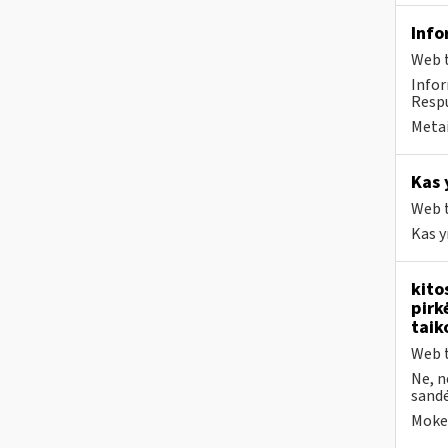
Info
Web t
Info
Respu
Metai
Kas 
Web t
Kas y
kito
pirk
taik
Web t
Ne, n
sandėl
Mokes