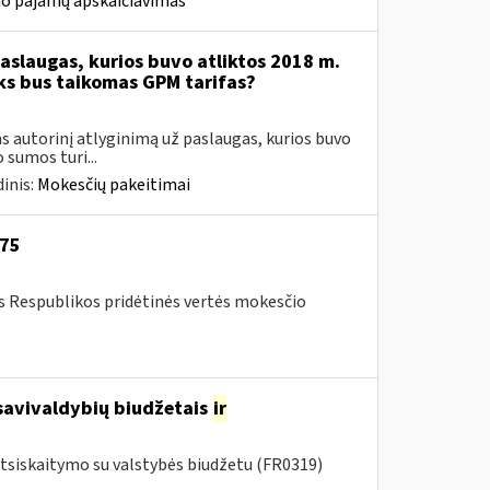
mo pajamų apskaičiavimas
aslaugas, kurios buvo atliktos 2018 m.
oks bus taikomas GPM tarifas?
 autorinį atlyginimą už paslaugas, kurios buvo
sumos turi...
inis:
Mokesčių pakeitimai
-75
os Respublikos pridėtinės vertės mokesčio
savivaldybių biudžetais
ir
tsiskaitymo su valstybės biudžetu (FR0319)