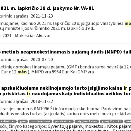
2021 m. lapkričio 19 d. įsakymo Nr. VA-81
urinio sąrašas
2021-11-23
muojame, kad nuo 2021 m. lapkričio 20 d. įsigaliojo Valstybinės
mo
sų ministerijos viršininko 2021 m. lapkričio 19 d....
:
2021
Mokesčiai:
Akcizai
 metinis neapmokestinamasis pajamų dydis (MNPD) ta
urinio sąrašas
2020-07-20
etinių apmokestinamųjų pajamų (GMP) bendra suma neviršija 12 45
 Eur x 12
mėn
.), MNPD yra 8964 Eur. Kai GMP yra...
 apskaičiuojama nekilnojamojo turto įsigijimo kaina
ir
p
 priskirtas
ir
naudojamas kaip individualios veiklos tur
urinio sąrašas
2018-11-22
tracijos numeris KM1096 Ši informacija skelbiama: Pardavimo pa
idualios veiklos turtas (ar jo dalis) kuriuo nors metu buvo priskirtas 
estinimas
gpm
nusidėvėjimas
pardavimas
įsigijimo kaina
gpmį 19 str 1 d
nek
čių žinyno kategorijos:
Gyventojų pajamų mokestis » Kitos pajam