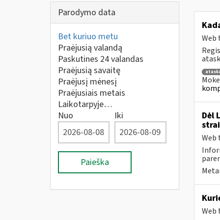
Parodymo data
Kad
Bet kuriuo metu
Web t
Praėjusią valandą
Regis
Paskutines 24 valandas
atask
Praėjusią savaitę
atask
Mokes
Praėjusį mėnesį
kompe
Praėjusiais metais
Laikotarpyje…
Nuo
Iki
Dėl 
stra
Web t
Infor
pare
Paieška
Metai
Kuri
Web t