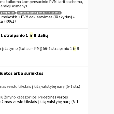
riems taikoma kompensacinio PVM tarifo schema,
amieji asmenys...
pvmį 99 str
kompensacinio pvm tarifo schema
s mokestis » PVM deklaravimas (IX skyrius) »
ta FR0617
1 straipsnio 1
ir
9 dalių
įstatymo (toliau – PMĮ) 56-1 straipsnio 1
ir
9
iuotos arba surinktos
 verslo tikslais į kitą valstybę narę (5-1 str.)
ų žinyno kategorijos:
Pridėtinės vertės
žimas verslo tikslais į kitą valstybę narę (5-1