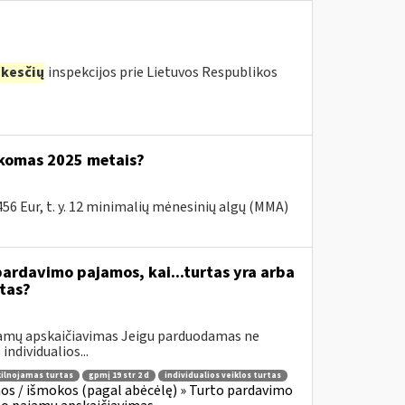
kesčių
inspekcijos prie Lietuvos Respublikos
ikomas 2025 metais?
6 Eur, t. y. 12 minimalių mėnesinių algų (MMA)
ardavimo pajamos, kai...turtas yra arba
tas?
jamų apskaičiavimas Jeigu parduodamas ne
individualios...
ilnojamas turtas
gpmį 19 str 2 d
individualios veiklos turtas
os / išmokos (pagal abėcėlę) » Turto pardavimo