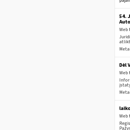
pajam
54. 
Auto
Web t
Jurid
atlik
Metai
Dėl 
Web t
Infor
įstat
Metai
laik
Web t
Regis
Pažym