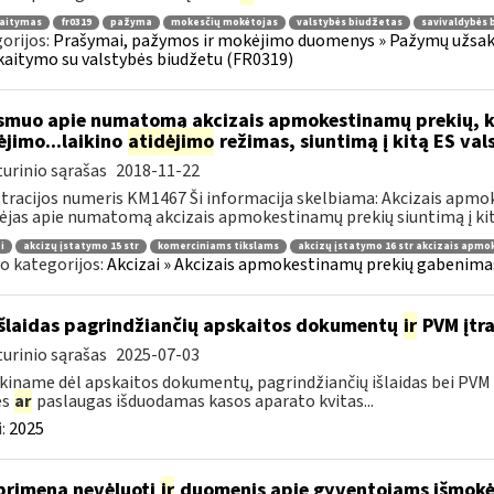
kaitymas
fr0319
pažyma
mokesčių mokėtojas
valstybės biudžetas
savivaldybės 
orijos:
Prašymai, pažymos ir mokėjimo duomenys » Pažymų užsaky
kaitymo su valstybės biudžetu (FR0319)
muo apie numatomą akcizais apmokestinamų prekių, k
jimo...laikino
atidėjimo
režimas, siuntimą į kitą ES val
urinio sąrašas
2018-11-22
tracijos numeris KM1467 Ši informacija skelbiama: Akcizais apmo
ėjas apie numatomą akcizais apmokestinamų prekių siuntimą į kitą
i
akcizų įstatymo 15 str
komerciniams tikslams
akcizų įstatymo 16 str akcizais apm
o kategorijos:
Akcizai » Akcizais apmokestinamų prekių gabenimas 
išlaidas pagrindžiančių apskaitos dokumentų
ir
PVM įtra
urinio sąrašas
2025-07-03
kiname dėl apskaitos dokumentų, pagrindžiančių išlaidas bei PVM s
es
ar
paslaugas išduodamas kasos aparato kvitas...
:
2025
primena nevėluoti
ir
duomenis apie gyventojams išmokėt