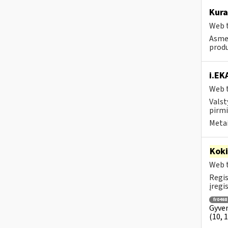
Kura
Web t
Asmen
produ
i.EK
Web t
Valst
pirmi
Metai
Kok
Web t
Regis
įregi
fr0468
Gyven
(10, 