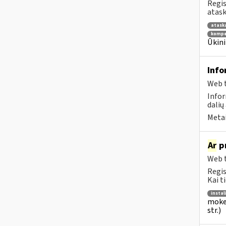
Regis
atask
atask
kompe
Ūkini
Info
Web t
Infor
dalių
Metai
Ar
pr
Web t
Regis
Kai t
instal
mokes
str.)