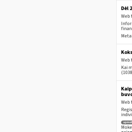
Dėl 
Web t
Infor
finan
Metai
Koks
Web t
Kai m
(1038
Kaip
buvo
Web t
Regis
indiv
apmok
Mokes