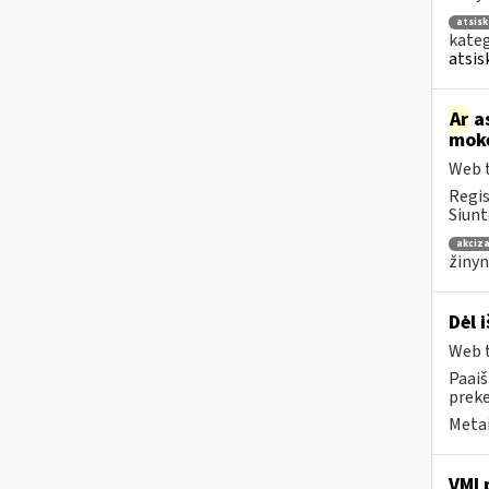
atsis
kateg
atsis
Ar
as
mokė
Web t
Regis
Siunt
akciza
žinyn
Dėl 
Web t
Paaiš
prek
Metai
VMI 