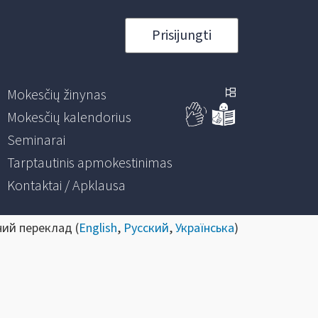
Prisijungti
Mokesčių žinynas
Mokesčių kalendorius
Seminarai
Tarptautinis apmokestinimas
Kontaktai / Apklausa
ний переклад (
English
,
Русский
,
Українська
)