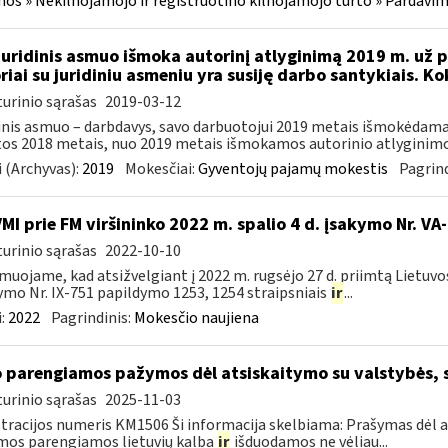
os » Nekilnojamojo ir registruotino kilnojamojo turto » Pardavi
Juridinis asmuo išmoka autorinį atlyginimą 2019 m. už p
riai su juridiniu asmeniu yra susiję darbo santykiais. K
urinio sąrašas
2019-03-12
inis asmuo – darbdavys, savo darbuotojui 2019 metais išmokėdamas
tos 2018 metais, nuo 2019 metais išmokamos autorinio atlyginimo 
 (Archyvas):
2019
Mokesčiai:
Gyventojų pajamų mokestis
Pagrind
VMI prie FM viršininko 2022 m. spalio 4 d. įsakymo Nr. VA
urinio sąrašas
2022-10-10
muojame, kad atsižvelgiant į 2022 m. rugsėjo 27 d. priimtą Lietuv
ymo Nr. IX-751 papildymo 1253, 1254 straipsniais
ir
...
:
2022
Pagrindinis:
Mokesčio naujiena
o parengiamos pažymos dėl atsiskaitymo su valstybės, 
urinio sąrašas
2025-11-03
tracijos numeris KM1506 Ši informacija skelbiama: Prašymas dėl a
os parengiamos lietuvių kalba
ir
išduodamos ne vėliau...