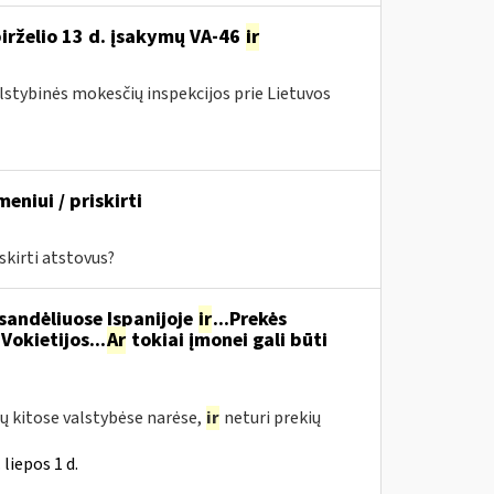
birželio 13 d. įsakymų VA-46
ir
alstybinės mokesčių inspekcijos prie Lietuvos
eniui / priskirti
skirti atstovus?
 sandėliuose Ispanijoje
ir
...Prekės
Vokietijos...
Ar
tokiai įmonei gali būti
ų kitose valstybėse narėse,
ir
neturi prekių
liepos 1 d.