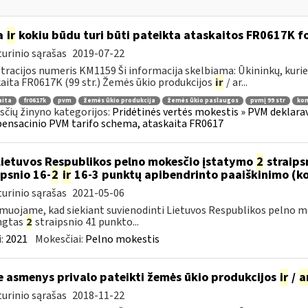
a
ir
kokiu būdu turi būti pateikta ataskaitos FR0617K f
urinio sąrašas
2019-07-22
tracijos numeris KM1159 Ši informacija skelbiama: Ūkininkų, ku
aita FR0617K (99 str.) Žemės ūkio produkcijos
ir
/ ar...
aita
fr0617k
pvm
žemės ūkio produkcija
žemės ūkio paslaugos
pvmį 99 str
kom
čių žinyno kategorijos:
Pridėtinės vertės mokestis » PVM deklarav
nsacinio PVM tarifo schema, ataskaita FR0617
Lietuvos Respublikos pelno mokesčio įstatymo
2
straips
ipsnio 16-
2
ir
16-3 punktų apibendrinto paaiškinimo (k
urinio sąrašas
2021-05-06
muojame, kad siekiant suvienodinti Lietuvos Respublikos pelno mo
ngtas
2
straipsnio 41 punkto...
:
2021
Mokesčiai:
Pelno mokestis
e asmenys privalo pateikti žemės ūkio produkcijos
ir
/
a
urinio sąrašas
2018-11-22