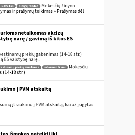
Mokesčių žinyno
biudžetas
pinigų fondas
mas ir prašymų teikimas » Prašymas dėl
urioms netaikomas akcizų
stybę narę / gavimą iš kitos ES
kestinamų prekių gabenimas (14-18 str.)
 ES valstybę narę...
Mokesčių
okestinamų prekių siuntimas
informuoti vmi
(14-18 str.)
ukimo į PVM atskaitą
umų įtraukimo į PVM atskaitą, kai už įsigytas
as išmokas pateikti iki