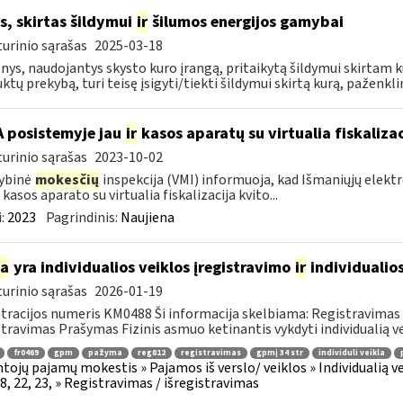
s, skirtas šildymui
ir
šilumos energijos gamybai
urinio sąrašas
2025-03-18
ys, naudojantys skysto kuro įrangą, pritaikytą šildymui skirtam k
ktų prekybą, turi teisę įsigyti/tiekti šildymui skirtą kurą, paženklin
A posistemyje jau
ir
kasos aparatų su virtualia fiskaliz
urinio sąrašas
2023-10-02
ybinė
mokesčių
inspekcija (VMI) informuoja, kad Išmaniųjų elekt
 kasos aparato su virtualia fiskalizacija kvito...
:
2023
Pagrindinis:
Naujiena
ia
yra individualios veiklos įregistravimo
ir
individualio
urinio sąrašas
2026-01-19
tracijos numeris KM0488 Ši informacija skelbiama: Registravimas / 
stravimas Prašymas Fizinis asmuo ketinantis vykdyti individualią veik
fr0469
gpm
pažyma
reg812
registravimas
gpmį 34 str
individuli veikla
tojų pajamų mokestis » Pajamos iš verslo/ veiklos » Individualią
18, 22, 23, » Registravimas / išregistravimas