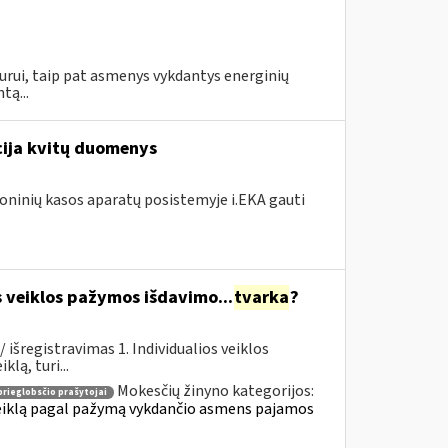
urui, taip pat asmenys vykdantys energinių
tą...
acija kvitų duomenys
roninių kasos aparatų posistemyje i.EKA gauti
s veiklos pažymos išdavimo...
tvarka
?
išregistravimas 1. Individualios veiklos
lą, turi...
Mokesčių žinyno kategorijos:
prieglobsčio prašytojai
 veiklą pagal pažymą vykdančio asmens pajamos