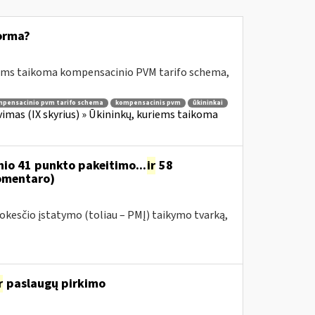
orma?
riems taikoma kompensacinio PVM tarifo schema,
pensacinio pvm tarifo schema
kompensacinis pvm
ūkininkai
imas (IX skyrius) » Ūkininkų, kuriems taikoma
nio 41 punkto pakeitimo...
ir
58
omentaro)
kesčio įstatymo (toliau – PMĮ) taikymo tvarką,
r
paslaugų pirkimo