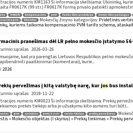
tracijos numeris KM1163 Ši informacija skelbiama: Ūkininkų, ku
aita FR0617K (99 str.) FR0617K formą privalo pateikti apmokestin
aita
fr0617k
kompensacinis
pvm
žemės ūkio produkcija
žemės ūkio paslaugos
Mokesčių žinyno kategorijos:
Pridėtinės vertė
nsacinis pvm
ūkininkai
nkų, kuriems taikoma kompensacinio PVM tarifo schema, ataskai
rmacinis pranešimas dėl LR pelno mokesčio įstatymo 56-
urinio sąrašas
2026-03-26
muojame, kad yra parengtas Lietuvos Respublikos pelno mokesčio 
 apibendrinti paaiškinimai (komentarai), kurie...
:
2026
ekių pervežimas į kitą valstybę narę, kur
jos
bus instal
urinio sąrašas
2018-11-22
tracijos numeris KM0023 Ši informacija skelbiama: Prekių pervežimas
iekiamos prekės tiekėjo arba jo užsakymu kito asmens turi būti...
Mokesči
iuotos
pvm
surinktos
pvmį 5-1 str
verslo tikslais
prekių pervežimas
tis » Mokesčio objektas (I skyrius) » Prekių tiekimas » Prekių perve