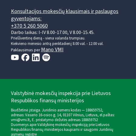
Konsultacijos mokesčių klausimais ir paslaugos
gyventojams:
+370 5 260 5060
Darbo laikas: I-IV 8.00-17.00, V 8.00-15.45.
Prieššventinę dieną - viena valanda trumpiau.
Kiekvieno mėnesio antrą penktadienį 8.00 val. - 12.00 val.
Mano VMI
Paklausimas per
Valstybinė mokesčių inspekcija prie Lietuvos
Respublikos finansų ministerijos
Biudžetinė įstaiga. Juridinio asmens kodas — 188659752,
adresas: Vasario 16-osios g. 14, 01107 Vilnius, Lietuva, el.paštas:
vmi@vmi.lt
, E. pristatymo dėžutės adresas 188659752
Duomenys apie Valstybinę mokesčių inspekciją prie Lietuvos
Respublikos finansų ministerijos kaupiami ir saugomi Juridinių
asmenų registre