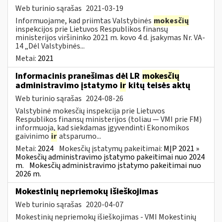
Web turinio sąrašas
2021-03-19
Informuojame, kad priimtas Valstybinės
mokesčių
inspekcijos prie Lietuvos Respublikos finansų
ministerijos viršininko 2021 m. kovo 4 d. įsakymas Nr. VA-
14 „Dėl Valstybinės...
Metai:
2021
Informacinis pranešimas dėl LR
mokesčių
administravimo įstatymo
ir
kitų teisės aktų
Web turinio sąrašas
2024-08-26
Valstybinė mokesčių inspekcija prie Lietuvos
Respublikos finansų ministerijos (toliau — VMI prie FM)
informuoja, kad siekdamas įgyvendinti Ekonomikos
gaivinimo
ir
atsparumo...
Metai:
2024
Mokesčių įstatymų pakeitimai:
MĮP 2021 »
Mokesčių administravimo įstatymo pakeitimai nuo 2024
m.
Mokesčių administravimo įstatymo pakeitimai nuo
2026 m.
Mokestinių nepriemokų išieškojimas
Web turinio sąrašas
2020-04-07
Mokestinių nepriemokų išieškojimas - VMI Mokestinių