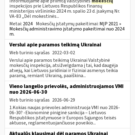
Informuojame apie priimtą Valstybinės
mokesčių
inspekcijos prie Lietuvos Respublikos finansų
ministerijos viršininko 2024 m. spalio 23 d. įsakymą Nr.
VA-83 „Dėl mokestinės...
Metai:
2024
Mokesčių įstatymų pakeitimai:
MĮP 2021 »
Mokesčių administravimo įstatymo pakeitimai nuo 2024
m.
Verslui apie paramos teikimą Ukrainai
Web turinio sąrašas
2022-03-02
Verslui apie paramos teikimą Ukrainai Valstybinė
mokesčių inspekcija, atsižvelgdama į tai, kad daugėja
atvejų, kai Lietuvos juridiniai ir fiziniai asmenys teikia
paramą, remiant Ukrainą, paaiškina...
Vieno langelio prievolės, administruojamos VMI
nuo 2026-06-30
Web turinio sąrašas
2026-06-29
1.Kokias naujas prievoles administruoja VMI nuo 2026-
06-30? -Ekonominė piniginė sankcija – Lietuvos
Respublikos įstatymuose ir Europos Sąjungos teisės
aktuose, reglamentuojančiuose poveikio...
Aktualūs klausimai dėl paramos Ukrainai