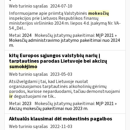
Web turinio sąrašas
2024-07-10
Informuojame apie priimtą Valstybinės
mokesčių
inspekcijos prie Lietuvos Respublikos finansų
ministerijos viršininko 2024 m. liepos 4 d. įsakymą Nr. VA-
54 „Dėl...
Metai:
2024
Mokesčių įstatymų pakeitimai:
MĮP 2021 »
Mokesčių administravimo įstatymo pakeitimai nuo 2024
m.
kitų Europos sąjungos valstybių narių į
tarptautines parodas Lietuvoje bei akcizų
sumokėjimo
Web turinio sąrašas
2023-05-03
Atsižvelgdami į tai, kad Lietuvoje nuolat
organizuojamos tarptautinės alkoholinių gėrimų
parodos, kuriose neparduodami, tačiau demonstruojami
ir
degustuojami ne tik...
Metai:
2023
Mokesčių įstatymų pakeitimai:
MĮP 2021 »
Akcizų mokesčių pakeitimai nuo 2023 m.
Aktualūs klausimai dėl mokestinės pagalbos
Web turinio sąrašas
2022-11-03