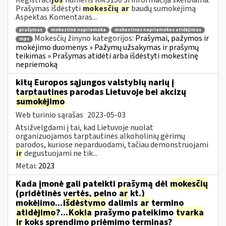
Prašymas išdėstyti
mokesčių
ar
baudų sumokėjimą
Aspektas Komentaras...
prašymas
mokestinė nepriemoka
mokestinės nepriemokos atidėjimas
Mokesčių žinyno kategorijos:
Prašymai, pažymos ir
mps
mokėjimo duomenys » Pažymų užsakymas ir prašymų
teikimas » Prašymas atidėti arba išdėstyti mokestinę
nepriemoką
kitų Europos sąjungos valstybių narių į
tarptautines parodas Lietuvoje bei akcizų
sumokėjimo
Web turinio sąrašas
2023-05-03
Atsižvelgdami į tai, kad Lietuvoje nuolat
organizuojamos tarptautinės alkoholinių gėrimų
parodos, kuriose neparduodami, tačiau demonstruojami
ir
degustuojami ne tik...
Metai:
2023
Kada įmonė gali pateikti prašymą dėl
mokesčių
(pridėtinės vertės, pelno
ar
kt.)
mokėjimo...
išdėstymo
dalimis
ar
termino
atidėjimo
?...
Kokia
prašymo pateikimo
tvarka
ir
koks sprendimo priėmimo terminas?