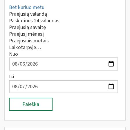
Bet kuriuo metu
Praėjusią valandą
Paskutines 24 valandas
Praėjusią savaitę
Praėjusį mėnesį
Praėjusiais metais
Laikotarpyje…
Nuo
Iki
Paieška