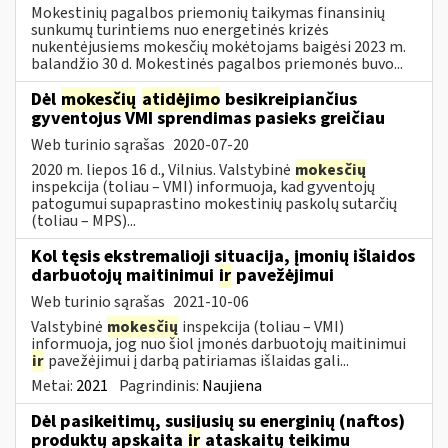
Mokestinių pagalbos priemonių taikymas finansinių
sunkumų turintiems nuo energetinės krizės
nukentėjusiems mokesčių mokėtojams baigėsi 2023 m.
balandžio 30 d. Mokestinės pagalbos priemonės buvo...
Dėl
mokesčių
atidėjimo
besikreipiančius
gyventojus VMI sprendimas pasieks greičiau
Web turinio sąrašas
2020-07-20
2020 m. liepos 16 d., Vilnius. Valstybinė
mokesčių
inspekcija (toliau – VMI) informuoja, kad gyventojų
patogumui supaprastino mokestinių paskolų sutarčių
(toliau – MPS)...
Kol tęsis ekstremalioji situacija, įmonių išlaidos
darbuotojų maitinimui
ir
pavežėjimui
Web turinio sąrašas
2021-10-06
Valstybinė
mokesčių
inspekcija (toliau – VMI)
informuoja, jog nuo šiol įmonės darbuotojų maitinimui
ir
pavežėjimui į darbą patiriamas išlaidas gali...
Metai:
2021
Pagrindinis:
Naujiena
Dėl pasikeitimų, susijusių su energinių (naftos)
produktų apskaita
ir
ataskaitų teikimu