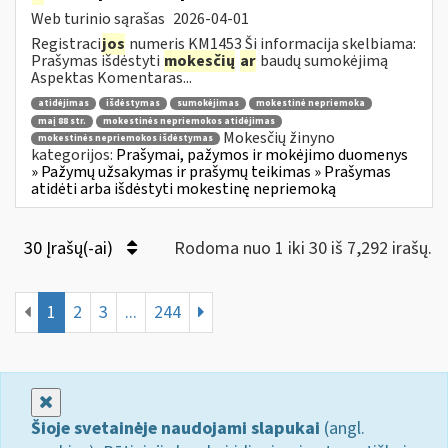
Web turinio sąrašas
2026-04-01
Registraci
jos
numeris KM1453 Ši informacija skelbiama:
Prašymas išdėstyti
mokesčių
ar
baudų sumokėjimą
Aspektas Komentaras...
atidėjimas
išdėstymas
sumokėjimas
mokestinė nepriemoka
maį 88 str.
mokestinės nepriemokos atidėjimas
Mokesčių žinyno
mokestinės nepriemokos išdėstymas
kategorijos:
Prašymai, pažymos ir mokėjimo duomenys
» Pažymų užsakymas ir prašymų teikimas » Prašymas
atidėti arba išdėstyti mokestinę nepriemoką
30 Įrašų(-ai)
Rodoma nuo 1 iki 30 iš 7,292 irašų.
1
2
3
...
244
Uždaryti
Šioje svetainėje naudojami slapukai
(angl.