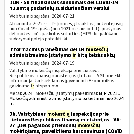
DUK - Su finansiniais sunkumais dėl COVID-19
nulemtų padarinių susiduriančiam verslui
Web turinio sąrašas
2020-07-21
Atnaujinta: 2022-01-19 Įmonės, įtrauktos į nukentėjusių
nuo Covid-19 sąrašą (nuo 2021 m. sausio 1 d.), prašymus
dėl mokestinės paskolos sutarties (MPS) be palūkanų
sudarymui galėjo pateikti iki...
Informacinis pranešimas dėl LR
mokesčių
administravimo įstatymo
ir
kitų teisės aktų
Web turinio sąrašas
2024-07-19
Valstybinė mokesčių inspekcija prie Lietuvos
Respublikos finansų ministerijos (toliau — VMI prie FM)
informuoja, kad siekdamas įgyvendinti Ekonomikos
gaivinimo
ir
atsparumo...
Metai:
2024
Mokesčių įstatymų pakeitimai:
MĮP 2021 »
Mokesčių administravimo įstatymo pakeitimai nuo 2024
m.
Dėl Valstybinės
mokesčių
inspekcijos prie
Lietuvos Respublikos finansų ministerijos...VA-
27 „Dėl pagalbos priemonių
mokesčių
mokėtojams, paveiktiems koronaviruso (COVID