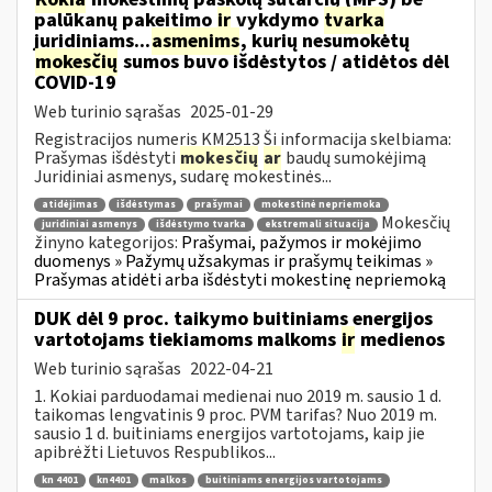
palūkanų pakeitimo
ir
vykdymo
tvarka
juridiniams...
asmenims
, kurių nesumokėtų
mokesčių
sumos buvo išdėstytos / atidėtos dėl
COVID-19
Web turinio sąrašas
2025-01-29
Registracijos numeris KM2513 Ši informacija skelbiama:
Prašymas išdėstyti
mokesčių
ar
baudų sumokėjimą
Juridiniai asmenys, sudarę mokestinės...
atidėjimas
išdėstymas
prašymai
mokestinė nepriemoka
Mokesčių
juridiniai asmenys
išdėstymo tvarka
ekstremali situacija
žinyno kategorijos:
Prašymai, pažymos ir mokėjimo
duomenys » Pažymų užsakymas ir prašymų teikimas »
Prašymas atidėti arba išdėstyti mokestinę nepriemoką
DUK dėl 9 proc. taikymo buitiniams energijos
vartotojams tiekiamoms malkoms
ir
medienos
Web turinio sąrašas
2022-04-21
1. Kokiai parduodamai medienai nuo 2019 m. sausio 1 d.
taikomas lengvatinis 9 proc. PVM tarifas? Nuo 2019 m.
sausio 1 d. buitiniams energijos vartotojams, kaip jie
apibrėžti Lietuvos Respublikos...
kn 4401
kn4401
malkos
buitiniams energijos vartotojams