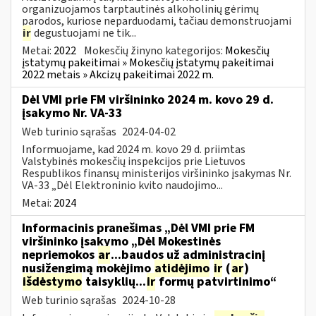
organizuojamos tarptautinės alkoholinių gėrimų
parodos, kuriose neparduodami, tačiau demonstruojami
ir
degustuojami ne tik...
Metai:
2022
Mokesčių žinyno kategorijos:
Mokesčių
įstatymų pakeitimai » Mokesčių įstatymų pakeitimai
2022 metais » Akcizų pakeitimai 2022 m.
Dėl VMI prie FM viršininko 2024 m. kovo 29 d.
įsakymo Nr. VA-33
Web turinio sąrašas
2024-04-02
Informuojame, kad 2024 m. kovo 29 d. priimtas
Valstybinės mokesčių inspekcijos prie Lietuvos
Respublikos finansų ministerijos viršininko įsakymas Nr.
VA-33 „Dėl Elektroninio kvito naudojimo...
Metai:
2024
Informacinis pranešimas „Dėl VMI prie FM
viršininko įsakymo „Dėl Mokestinės
nepriemokos
ar
...baudos už administracinį
nusižengimą mokėjimo
atidėjimo
ir
(
ar
)
išdėstymo
taisyklių...
ir
formų patvirtinimo“
Web turinio sąrašas
2024-10-28