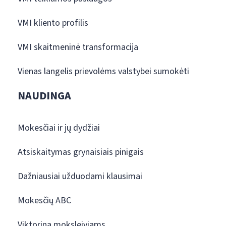
VMI kliento profilis
VMI skaitmeninė transformacija
Vienas langelis prievolėms valstybei sumokėti
NAUDINGA
Mokesčiai ir jų dydžiai
Atsiskaitymas grynaisiais pinigais
Dažniausiai užduodami klausimai
Mokesčių ABC
Viktorina moksleiviams