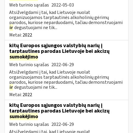
Web turinio sąrašas
2022-05-03
Atsižvelgdami į tai, kad Lietuvoje nuolat
organizuojamos tarptautinės alkoholinių gėrimų
parodos, kuriose neparduodami, tačiau demonstruojami
ir
degustuojami ne tik...
Metai:
2022
kitų Europos sąjungos valstybių narių į
tarptautines parodas Lietuvoje bei akcizų
sumokėjimo
Web turinio sąrašas
2022-06-29
Atsižvelgdami į tai, kad Lietuvoje nuolat
organizuojamos tarptautinės alkoholinių gėrimų
parodos, kuriose neparduodami, tačiau demonstruojami
ir
degustuojami ne tik...
Metai:
2022
kitų Europos sąjungos valstybių narių į
tarptautines parodas Lietuvoje bei akcizų
sumokėjimo
Web turinio sąrašas
2022-06-29
Atsižvelgdami į tai, kad Lietuvoje nuolat