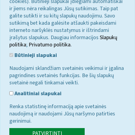
cookies). Būtinieji slapukai įdiegiami automatiškai
ir jiems nėra reikalingas Jūsų sutikimas. Taip pat
galite sutikti ir su kitų slapukų naudojimu. Savo
sutikimą bet kada galėsite atšaukti pakeisdami
interneto naršyklės nustatymus ir ištrindami
įrašytus slapukus. Daugiau informacijos
Slapukų
politika
;
Privatumo politika.
Būtinieji slapukai
Naudojami sklandžiam svetainės veikimui ir įgalina
pagrindines svetainės funkcijas. Be šių slapukų
svetainė negali tinkamai veikti.
Analitiniai slapukai
Renka statistinę informaciją apie svetainės
naudojimą ir naudojami Jūsų naršymo patirties
gerinimui.
PATVIRTINTI