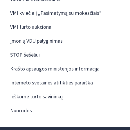
VMI kviečia į „Pasimatymą su mokesčiais“
VMI turto aukcionai
Įmonių VDU palyginimas
STOP šešėliui
Krašto apsaugos ministerijos informacija
Interneto svetainės atitikties paraiška
Ieškome turto savininkų
Nuorodos