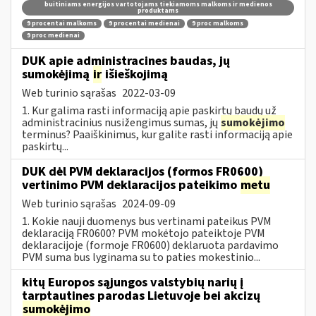
buitiniams energijos vartotojams tiekiamoms malkoms ir medienos
produktams
9 procentai malkoms
9 procentai medienai
9 proc malkoms
9 proc medienai
DUK apie administracines baudas, jų
sumokėjimą
ir
išieškojimą
Web turinio sąrašas
2022-03-09
1. Kur galima rasti informaciją apie paskirtų baudų už
administracinius nusižengimus sumas, jų
sumokėjimo
terminus? Paaiškinimus, kur galite rasti informaciją apie
paskirtų...
DUK dėl PVM deklaracijos (formos FR0600)
vertinimo PVM deklaracijos pateikimo
metu
Web turinio sąrašas
2024-09-09
1. Kokie nauji duomenys bus vertinami pateikus PVM
deklaraciją FR0600? PVM mokėtojo pateiktoje PVM
deklaracijoje (formoje FR0600) deklaruota pardavimo
PVM suma bus lyginama su to paties mokestinio...
kitų Europos sąjungos valstybių narių į
tarptautines parodas Lietuvoje bei akcizų
sumokėjimo