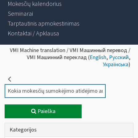
Mokesčių kalendorius
Seminarai
Tarptautinis apmokestinimas
Kontaktai / Apklausa
VMI Machine translation / VMI Машинный перевод /
VMI Машинний переклад (
English
,
Русский
,
Українська
)
Paieška
Kategorijos