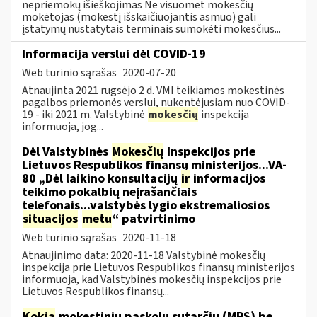
nepriemokų išieškojimas Ne visuomet mokesčių
mokėtojas (mokestį išskaičiuojantis asmuo) gali
įstatymų nustatytais terminais sumokėti mokesčius...
Informacija verslui dėl COVID-19
Web turinio sąrašas
2020-07-20
Atnaujinta 2021 rugsėjo 2 d. VMI teikiamos mokestinės
pagalbos priemonės verslui, nukentėjusiam nuo COVID-
19 - iki 2021 m. Valstybinė
mokesčių
inspekcija
informuoja, jog...
Dėl Valstybinės
Mokesčių
Inspekcijos prie
Lietuvos Respublikos finansų ministerijos...VA-
80 „Dėl laikino konsultacijų
ir
informacijos
teikimo pokalbių neįrašančiais
telefonais...valstybės lygio ekstremaliosios
situacijos
metu
“ patvirtinimo
Web turinio sąrašas
2020-11-18
Atnaujinimo data: 2020-11-18 Valstybinė mokesčių
inspekcija prie Lietuvos Respublikos finansų ministerijos
informuoja, kad Valstybinės mokesčių inspekcijos prie
Lietuvos Respublikos finansų...
Kokia
mokestinių paskolų sutarčių (MPS) be