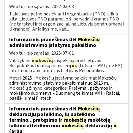
Web turinio sąrašas
2022-03-03
1.Lietuvos pelno nesiekianti organizacija (PNO) teikia
kitai Lietuvos PNO paramą, o ši perveda Ukrainos PNO
(ne tarptautinei organizacijai, ne Lietuvių bendruomenei
Ukrainoje). Ar laikysime, kad...
Informacinis pranešimas dėl
Mokesčių
administravimo įstatymo pakeitimo
Web turinio sąrašas
2025-07-01
Valstybinė
mokesčių
inspekcija prie Lietuvos
Respublikos finansų ministeri
jos
(toliau — VMI prie FM)
informuoja apie priimtus Lietuvos Respublikos...
Metai:
2025
Mokesčių įstatymų pakeitimai:
Mokesčių
administravimo įstatymo pakeitimai nuo 2026 m.
Mokesčių žinyno kategorijos:
Prašymai, pažymos ir
mokėjimo duomenys » Duomenų teikimas VMI » Raštai,
paaiškinimai Fintech
Informacinis pranešimas dėl
Mokesčių
deklaracijų pateikimo, jų pateikimo
termino...pratęsimo
ir
mokesčių
mokėtojų
laikino atleidimo nuo
mokesčių
deklaracijų
ir
(arba