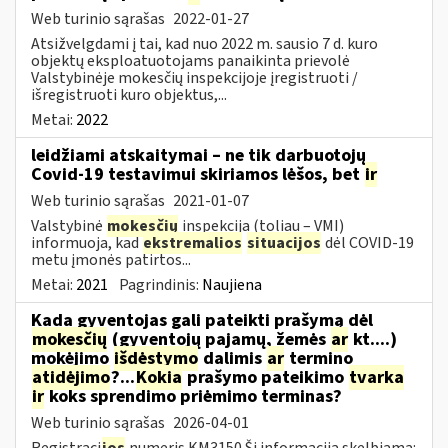
Web turinio sąrašas
2022-01-27
Atsižvelgdami į tai, kad nuo 2022 m. sausio 7 d. kuro
objektų eksploatuotojams panaikinta prievolė
Valstybinėje mokesčių inspekcijoje įregistruoti /
išregistruoti kuro objektus,...
Metai:
2022
leidžiami atskaitymai – ne tik darbuotojų
Covid-19 testavimui skiriamos lėšos, bet
ir
Web turinio sąrašas
2021-01-07
Valstybinė
mokesčių
inspekcija (toliau – VMI)
informuoja, kad
ekstremalios
situacijos
dėl COVID-19
metu įmonės patirtos...
Metai:
2021
Pagrindinis:
Naujiena
Kada gyventojas gali pateikti prašymą dėl
mokesčių
(gyventojų pajamų, žemės
ar
kt....)
mokėjimo
išdėstymo
dalimis
ar
termino
atidėjimo
?...
Kokia
prašymo pateikimo
tvarka
ir
koks sprendimo priėmimo terminas?
Web turinio sąrašas
2026-04-01
Registraci
jos
numeris KM3150 Ši informacija skelbiama: