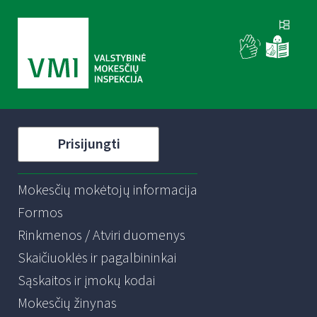
Prisijungti
Mokesčių mokėtojų informacija
Formos
Rinkmenos / Atviri duomenys
Skaičiuoklės ir pagalbininkai
Sąskaitos ir įmokų kodai
Mokesčių žinynas