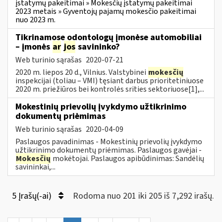
įstatymų pakeitimai » Mokesčių įstatymų pakeitimai
2023 metais » Gyventojų pajamų mokesčio pakeitimai
nuo 2023 m.
Tikrinamose odontologų įmonėse automobiliai
– įmonės
ar
jos
savininko?
Web turinio sąrašas
2020-07-21
2020 m. liepos 20 d., Vilnius. Valstybinei
mokesčių
inspekcijai (toliau – VMI) tęsiant darbus prioritetiniuose
2020 m. priežiūros bei kontrolės srities sektoriuose[1],...
Mokestinių prievolių įvykdymo užtikrinimo
dokumentų priėmimas
Web turinio sąrašas
2020-04-09
Paslaugos pavadinimas - Mokestinių prievolių įvykdymo
užtikrinimo dokumentų priėmimas. Paslaugos gavėjai -
Mokesčių
mokėtojai. Paslaugos apibūdinimas: Sandėlių
savininkai,...
5 Įrašų(-ai)
Rodoma nuo 201 iki 205 iš 7,292 irašų.