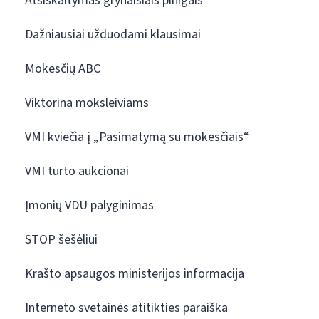
Atsiskaitymas grynaisiais pinigais
Dažniausiai užduodami klausimai
Mokesčių ABC
Viktorina moksleiviams
VMI kviečia į „Pasimatymą su mokesčiais“
VMI turto aukcionai
Įmonių VDU palyginimas
STOP šešėliui
Krašto apsaugos ministerijos informacija
Interneto svetainės atitikties paraiška