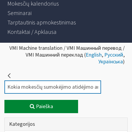
Mokesčių kalendorius
Seminarai
Tarptautinis apmokestinimas
Kontaktai / Apklausa
VMI Machine translation / VMI Машинный перевод /
VMI Машинний переклад (
English
,
Русский
,
Українська
)
Paieška
Kategorijos