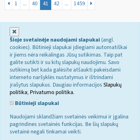
1
...
40
41
42
...
1459
Uždaryti
Šioje svetainėje naudojami slapukai
(angl.
cookies). Būtinieji slapukai įdiegiami automatiškai
ir jiems nėra reikalingas Jūsų sutikimas. Taip pat
galite sutikti ir su kitų slapukų naudojimu. Savo
sutikimą bet kada galėsite atšaukti pakeisdami
interneto naršyklės nustatymus ir ištrindami
įrašytus slapukus. Daugiau informacijos
Slapukų
politika
;
Privatumo politika.
Būtinieji slapukai
Naudojami sklandžiam svetainės veikimui ir įgalina
pagrindines svetainės funkcijas. Be šių slapukų
svetainė negali tinkamai veikti.