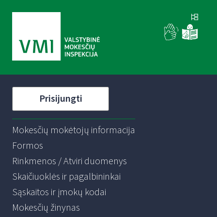
Prisijungti
Mokesčių mokėtojų informacija
Formos
Rinkmenos / Atviri duomenys
Skaičiuoklės ir pagalbininkai
Sąskaitos ir įmokų kodai
Mokesčių žinynas