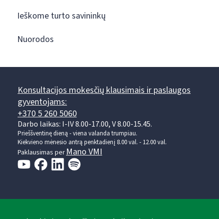
Ieškome turto savininkų
Nuorodos
Konsultacijos mokesčių klausimais ir paslaugos
gyventojams:
+370 5 260 5060
Darbo laikas: I-IV 8.00-17.00, V 8.00-15.45.
Prieššventinę dieną - viena valanda trumpiau.
Kiekvieno mėnesio antrą penktadienį 8.00 val. - 12.00 val.
Mano VMI
Paklausimas per