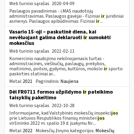
Web turinio sąrašas
2020-04-09
Paslaugos pavadinimas - i.MAS naudotojų
administravimas. Paslaugos gavėjai - Fiziniai
ir
juridiniai
asmenys. Paslaugos apibūdinimas: Fiziniai
ir
...
Vasario 15-oji – paskutinė diena, kai
nevėluojant galima deklaruoti
ir
sumokėti
mokesčius
Web turinio sąrašas
2021-02-11
Komercinio naudojimo nekilnojamasis turtas -
administracinės, viešbučių, paslaugų, prekybos,
maitinimo, poilsio, gydymo, kultūros, mokslo
ir
sporto
paskirties statiniai ar...
Metai:
2021
Pagrindinis:
Naujiena
Dėl FR0711 formos užpildymo
ir
pateikimo
taisyklių pakeitimo
Web turinio sąrašas
2022-10-28
Informuojame, kad Valstybinės mokesčių inspekci
jos
prie Lietuvos Respublikos finansų ministeri
jos
viršininko 2022 m. spalio 19 d. įsakymu Nr....
Metai:
2022
Mokesčių žinyno kategorijos:
Mokesčių