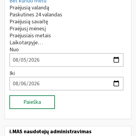
Bet kuriuo metu
Praėjusią valandą
Paskutines 24 valandas
Praėjusią savaitę
Praėjusį mėnesį
Praėjusiais metais
Laikotarpyje…
Nuo
Iki
Paieška
i.MAS naudotojų administravimas